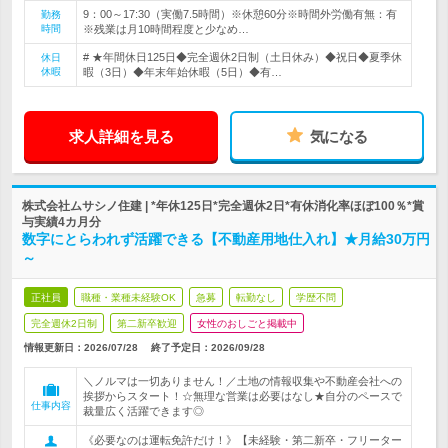
9：00～17:30（実働7.5時間）※休憩60分※時間外労働有無：有
勤務
時間
※残業は月10時間程度と少なめ…
# ★年間休日125日◆完全週休2日制（土日休み）◆祝日◆夏季休
休日
休暇
暇（3日）◆年末年始休暇（5日）◆有…
求人詳細を見る
気になる
株式会社ムサシノ住建 | *年休125日*完全週休2日*有休消化率ほぼ100％*賞
与実績4カ月分
数字にとらわれず活躍できる【不動産用地仕入れ】★月給30万円
～
正社員
職種・業種未経験OK
急募
転勤なし
学歴不問
完全週休2日制
第二新卒歓迎
女性のおしごと掲載中
情報更新日：2026/07/28
終了予定日：
2026/09/28
＼ノルマは一切ありません！／土地の情報収集や不動産会社への
挨拶からスタート！☆無理な営業は必要はなし★自分のペースで
仕事内容
裁量広く活躍できます◎
《必要なのは運転免許だけ！》【未経験・第二新卒・フリーター