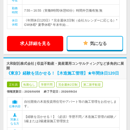
年収
勤務
7:55～16:55（実働8時間/休憩60分）時間外労働有無:無
時間
《年間休日120日》* 完全週休2日制（会社カレンダーに応じる）*
休日
休暇
GW休暇* 夏季休暇* 年末年始…
求人詳細を見る
気になる
大和財託株式会社 | 収益不動産・資産運用コンサルティングなど多角的に展
開
《東京》経験を活かせる！【木造施工管理】★年間休日120日
正社員
転勤なし
学歴不問
完全週休2日制
第二新卒歓迎
情報更新日：2026/04/08
終了予定日：
2026/09/24
自社開発の木造投資用住宅やアパート等の施工管理をお任せしま
す。
仕事内容
【経験を活かせる！】《必須》学歴不問／木造施工管理の経験／
対象と
1級または2級建築施工管理技士
なる方