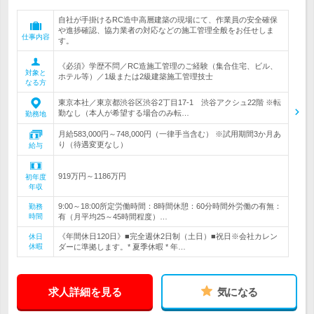
自社が手掛けるRC造中高層建築の現場にて、作業員の安全確保
や進捗確認、協力業者の対応などの施工管理全般をお任せしま
仕事内容
す。
《必須》学歴不問／RC造施工管理のご経験（集合住宅、ビル、
対象と
ホテル等）／1級または2級建築施工管理技士
なる方
東京本社／東京都渋谷区渋谷2丁目17-1 渋谷アクシュ22階 ※転
勤なし（本人が希望する場合のみ転…
勤務地
月給583,000円～748,000円（一律手当含む） ※試用期間3か月あ
り（待遇変更なし）
給与
919万円～1186万円
初年度
年収
9:00～18:00所定労働時間：8時間休憩：60分時間外労働の有無：
勤務
時間
有（月平均25～45時間程度）…
《年間休日120日》■完全週休2日制（土日）■祝日※会社カレン
休日
休暇
ダーに準拠します。* 夏季休暇 * 年…
求人詳細を見る
気になる