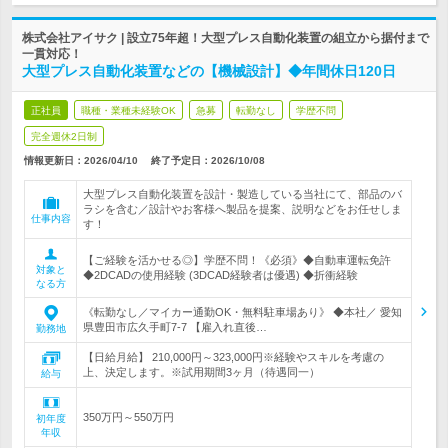
株式会社アイサク | 設立75年超！大型プレス自動化装置の組立から据付まで
一貫対応！
大型プレス自動化装置などの【機械設計】◆年間休日120日
正社員
職種・業種未経験OK
急募
転勤なし
学歴不問
完全週休2日制
情報更新日：2026/04/10
終了予定日：
2026/10/08
大型プレス自動化装置を設計・製造している当社にて、部品のバ
ラシを含む／設計やお客様へ製品を提案、説明などをお任せしま
仕事内容
す！
【ご経験を活かせる◎】学歴不問！《必須》◆自動車運転免許
対象と
◆2DCADの使用経験 (3DCAD経験者は優遇) ◆折衝経験
なる方
《転勤なし／マイカー通勤OK・無料駐車場あり》 ◆本社／ 愛知
県豊田市広久手町7-7 【雇入れ直後…
勤務地
【日給月給】 210,000円～323,000円※経験やスキルを考慮の
上、決定します。※試用期間3ヶ月（待遇同一）
給与
350万円～550万円
初年度
年収