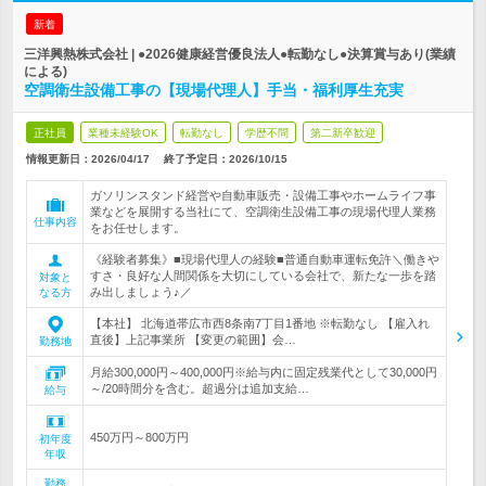
新着
三洋興熱株式会社 | ●2026健康経営優良法人●転勤なし●決算賞与あり(業績
による)
空調衛生設備工事の【現場代理人】手当・福利厚生充実
正社員
業種未経験OK
転勤なし
学歴不問
第二新卒歓迎
情報更新日：2026/04/17
終了予定日：
2026/10/15
ガソリンスタンド経営や自動車販売・設備工事やホームライフ事
業などを展開する当社にて、空調衛生設備工事の現場代理人業務
仕事内容
をお任せします。
《経験者募集》■現場代理人の経験■普通自動車運転免許＼働きや
すさ・良好な人間関係を大切にしている会社で、新たな一歩を踏
対象と
み出しましょう♪／
なる方
【本社】 北海道帯広市西8条南7丁目1番地 ※転勤なし 【雇入れ
直後】上記事業所 【変更の範囲】会…
勤務地
月給300,000円～400,000円※給与内に固定残業代として30,000円
～/20時間分を含む。超過分は追加支給…
給与
450万円～800万円
初年度
年収
勤務