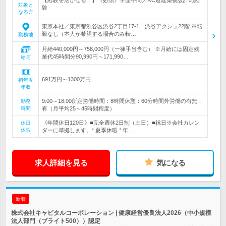
【経験を活かせる！】《必須》学歴不問／RC造建築物設計の経
対象と
験
なる方
東京本社／東京都渋谷区渋谷2丁目17-1 渋谷アクシュ22階 ※転
勤なし（本人が希望する場合のみ転…
勤務地
月給440,000円～758,000円（一律手当含む） ※月給には固定残
業代45時間分90,990円～171,990…
給与
691万円～1300万円
初年度
年収
9:00～18:00所定労働時間：8時間休憩：60分時間外労働の有無：
勤務
時間
有（月平均25～45時間程度）
《年間休日120日》■完全週休2日制（土日）■祝日※会社カレン
休日
休暇
ダーに準拠します。* 夏季休暇 * 年…
求人詳細を見る
気になる
新着
株式会社キャピタルコーポレーション | 健康経営優良法人2026（中小規模
法人部門（ブライト500））認定