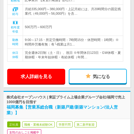
記事業所 【変更の範囲】会社の…
勤務地
月給335,000円～380,000円・上記月給には、月20時間分の固定残
業代（49,000円～56,000円）を含…
給与
500万円～600万円
初年度
年収
9:00～17:15・所定労働時間：7時間15分・休憩時間：1時間）※
勤務
時間
時間外労働有無：有└残業は月1…
完全週休2日制（土・日）、祝日 ※年間休日123日・GW休暇・夏
休日
休暇
期休暇・年末年始休暇・有給休暇（年間…
求人詳細を見る
気になる
株式会社オープンハウス | 東証プライム上場企業グループ会社/福岡で売上
1000億円を目指す
福岡募集【営業系総合職（新築戸建/新築マンション/法人営
業）】
正社員
職種・業種未経験OK
学歴不問
第二新卒歓迎
女性のおしごと掲載中