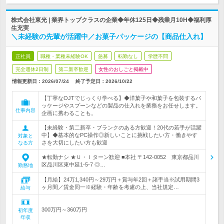
株式会社東光 | 業界トップクラスの企業◆年休125日◆残業月10H◆福利厚
生充実
＼未経験の先輩が活躍中／お菓子パッケージの【商品仕入れ】
正社員
職種・業種未経験OK
急募
転勤なし
学歴不問
完全週休2日制
第二新卒歓迎
女性のおしごと掲載中
情報更新日：2026/07/24
終了予定日：
2026/10/22
【丁寧なOJTでじっくり学べる】◆洋菓子や和菓子を包装するパ
ッケージやスプーンなどの製品の仕入れを業務をお任せします。
仕事内容
企画に携わることも。
【未経験・第二新卒・ブランクのある方歓迎！20代の若手が活躍
中】◆基本的なPC操作◎新しいことに挑戦したい方・働きやす
対象と
さを大切にしたい方も歓迎
なる方
★転勤ナシ ★Ｕ・Ｉターン歓迎 ■本社 〒142-0052 東京都品川
区品川区東中延1-5-7 ◎…
勤務地
【月給】24万1,340円～29万円＋賞与年2回＋諸手当※試用期間3
ヶ月間／賃金同一※経験・年齢を考慮の上、当社規定…
給与
300万円～360万円
初年度
年収