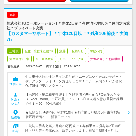
新着
株式会社JUコーポレーション | ＊完休2日制＊有休消化率90％＊原則定時退
社＊プライベート充実
【カスタマーサポート】＊年休120日以上＊残業10h前後＊実働
7h
正社員
職種・業種未経験OK
急募
転勤なし
学歴不問
完全週休2日制
第二新卒歓迎
リモートワーク可
女性のおしごと掲載中
情報更新日：2026/08/07
終了予定日：
2026/10/08
中古車仕入れのオンライン取引がスムーズにいくためのサポート
や、アフターフォローをお任せします！＊チーム制＆1～3か月の
仕事内容
OJT研修で安心スタート♪
【未経験・第二新卒歓迎！】学歴不問／基本的なPC操作スキル
（Excel・Word）＊正社員デビューOK◎⇒人柄＆意欲重視の採用
対象と
です！＊20～40代活躍中！
なる方
★転勤なし ★新宿から徒歩10分 ★都庁前より徒歩5分 東京都新
宿区西新宿2-1-1 新宿三井ビル…
勤務地
＼賞与＋手当充実／月給20万円以上＋各種手当＋賞与年2回※経
験・能力等を考慮の上、決定いたします。※試用期間6ヶ月あ…
給与