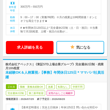
300万円～550万円
初年度
年収
9：00～17：00（実働7時間）※月の残業は10時間前後！オンと
勤務
時間
オフを両立できます★
# ★年間休日120日以上* 完全週休2日制（土・日・祝日）※当番
休日
休暇
制で月2回程度、土曜・祝日の出勤が…
求人詳細を見る
気になる
株式会社アペックス | 《東証STD上場企業グループ》完全週休2日制・残業
月10h程度
未経験OK＆人柄重視♪【事務】年間休日125日＊ママパパ社員活
躍
正社員
職種・業種未経験OK
急募
転勤なし
学歴不問
完全週休2日制
第二新卒歓迎
女性のおしごと掲載中
情報更新日：2026/07/29
終了予定日：
2026/08/20
【基本定時退社｜完全土日祝休｜年休125日】問い合わせ対応や