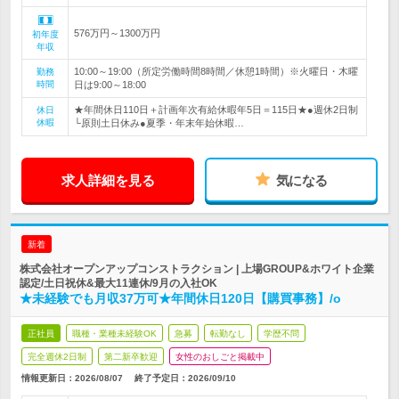
576万円～1300万円
初年度
年収
10:00～19:00（所定労働時間8時間／休憩1時間）※火曜日・木曜
勤務
時間
日は9:00～18:00
★年間休日110日＋計画年次有給休暇年5日＝115日★●週休2日制
休日
休暇
└原則土日休み●夏季・年末年始休暇…
求人詳細を見る
気になる
新着
株式会社オープンアップコンストラクション | 上場GROUP&ホワイト企業
認定/土日祝休&最大11連休/9月の入社OK
★未経験でも月収37万可★年間休日120日【購買事務】/o
正社員
職種・業種未経験OK
急募
転勤なし
学歴不問
完全週休2日制
第二新卒歓迎
女性のおしごと掲載中
情報更新日：2026/08/07
終了予定日：
2026/09/10