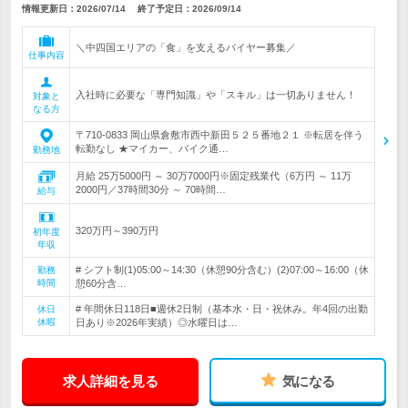
情報更新日：2026/07/14
終了予定日：
2026/09/14
＼中四国エリアの「食」を支えるバイヤー募集／
仕事内容
入社時に必要な「専門知識」や「スキル」は一切ありません！
対象と
なる方
〒710-0833 岡山県倉敷市西中新田５２５番地２１ ※転居を伴う
転勤なし ★マイカー、バイク通…
勤務地
月給 25万5000円 ～ 30万7000円※固定残業代（6万円 ～ 11万
2000円／37時間30分 ～ 70時間…
給与
320万円～390万円
初年度
年収
# シフト制(1)05:00～14:30（休憩90分含む）(2)07:00～16:00（休
勤務
時間
憩60分含…
# 年間休日118日■週休2日制（基本水・日・祝休み。年4回の出勤
休日
休暇
日あり※2026年実績）◎水曜日は…
求人詳細を見る
気になる