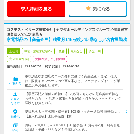
求人詳細を見る
気になる
コスモス・ベリーズ株式会社 | ヤマダホールディングスグループ／健康経営
優良法人で安定企業★
家電製品の【商品企画】残業月14h程度／転勤なし／名古屋勤務
正社員
職種・業種未経験OK
急募
転勤なし
学歴不問
完全週休2日制
女性のおしごと掲載中
情報更新日：2026/07/08
終了予定日：
2026/09/28
市場調査や加盟店のニーズ分析に基づく商品企画・選定、仕入
れ、販促キャンペーンの企画立案など、マーチャンダイジング業
仕事内容
務全般をお任せします。
【学歴不問／職種未経験OK】＜必須＞何らかの顧客折衝経験を
お持ちの方。 ＜歓迎＞家電の営業経験・何らかのマーケティング
対象と
経験をお持ちの方。
なる方
愛知県名古屋市名東区猪子石1-503 ※マイカー通勤可 ※転勤なし
【雇入れ直後】上記事業所 【変…
勤務地
月給：230,000円～307,500円 ＋ 諸手当 ＋ 賞与年2回 ※給与詳細
は経験・年齢・能力などを考慮した上で…
給与