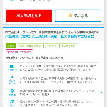
休暇
20日* ゴールデンウィーク…
求人詳細を見る
気になる
株式会社オープンハウス | 圧倒的営業力を身につけられる環境/年賞与2回
大阪募集【営業】売上高1兆円突破！拡大を目指す立役者に
正社員
職種・業種未経験OK
学歴不問
第二新卒歓迎
女性のおしごと掲載中
情報更新日：2026/07/28
終了予定日：
2026/08/31
ポテンシャル採用！先輩の9割が業界未経験です♪営業系総合職と
してお客様のニーズに合った営業活動をお任せいたします！
仕事内容
☆業界経験不問☆普通自動車運転免許（AT限定可）をお持ちの方
対象と
♪「宅建士資格保持者 」「マネジメント経験のある方」歓迎☆
なる方
大阪府大阪市北区角田町８-１大阪梅田ツインタワーズ・ノース
23階 ★U・Iターン歓迎★
勤務地
月給：360,000円～＋450,000円＋賞与年2回※経験およびスキル
などを考慮の上、当社規定により決定※上記月給…
給与