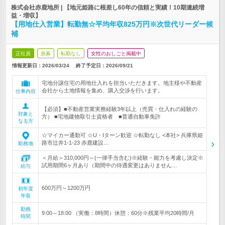
株式会社赤鹿地所 | 【地元姫路に根差し60年の信頼と実績！10期連続増
益・増収】
【用地仕入営業】転勤無☆平均年収825万円※次世代リーダー候
補
正社員
急募
転勤なし
女性のおしごと掲載中
情報更新日：2026/03/24
終了予定日：
2026/09/21
宅地分譲住宅の用地仕入れを担当いただきます。地主様や不動産
会社から土地情報を集め、購入交渉を行います。
仕事内容
【必須】■不動産営業実務経験3年以上（売買・仕入れの経験の
対象と
方） ■宅地建物取引士資格者 ■普通自動車免許
なる方
☆マイカー通勤可 ☆U・Iターン歓迎 ☆転勤なし <本社> 兵庫県姫
路市辻井1-1-23 赤鹿建設…
勤務地
＜月給＞310,000円～(一律手当含む)※経験・能力を考慮し決定※
試用期間6ヶ月あり（期間中の待遇変更はありません…
給与
600万円～1200万円
初年度
年収
勤務
9:00～18:00 （実働：8時間）休憩：60分※残業平均20時間/月
時間