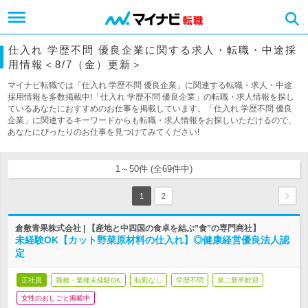
仕入れ 学歴不問 優良企業に関する求人・転職・中途採
用情報＜8/7（金）更新＞
マイナビ転職では「仕入れ 学歴不問 優良企業」に関連する転職・求人・中途
採用情報を多数掲載中!「仕入れ 学歴不問 優良企業」の転職・求人情報を探し
ているあなたにおすすめのお仕事を掲載しています。「仕入れ 学歴不問 優良
企業」に関連するキーワードからも転職・求人情報をお探しいただけるので、
あなたにぴったりのお仕事を見つけてみてください!
1～50件 (全69件中)
1
2
倉敷青果株式会社 | 【産地と中四国の食卓を結ぶ”食”の専門商社】
未経験OK【カット野菜原材料の仕入れ】◎健康経営優良法人認
定
正社員
職種・業種未経験OK
転勤なし
学歴不問
第二新卒歓迎
女性のおしごと掲載中