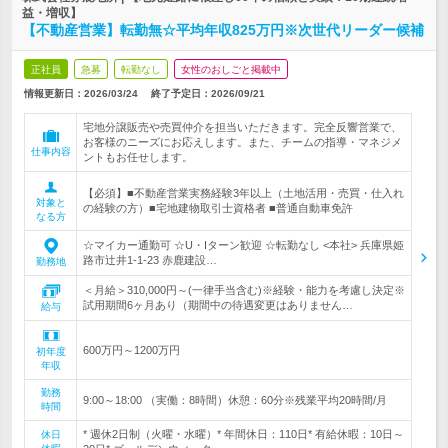
益・増収】
【不動産営業】転勤無☆平均年収825万円※次世代リーダー候補
正社員
急募
転勤なし
女性のおしごと掲載中
情報更新日：2026/03/24
終了予定日：
2026/09/21
宅地分譲販売や売買仲介を担当いただきます。完全反響営業で、
お客様のニーズにお応えします。また、チームの指導・マネジメ
仕事内容
ントもお任せします。
【必須】■不動産営業実務経験3年以上（土地活用・売買・仕入れ
対象と
の経験の方）■宅地建物取引士資格者 ■普通自動車免許
なる方
☆マイカー通勤可 ☆U・Iターン歓迎 ☆転勤なし <本社> 兵庫県姫
路市辻井1-1-23 赤鹿建設…
勤務地
＜月給＞310,000円～(一律手当含む)※経験・能力を考慮し決定※
試用期間6ヶ月あり（期間中の待遇変更はありません…
給与
600万円～1200万円
初年度
年収
勤務
9:00～18:00 （実働：8時間）休憩：60分※残業平均20時間/月
時間
* 週休2日制（火曜・水曜）* 年間休日：110日* 有給休暇：10日～
休日