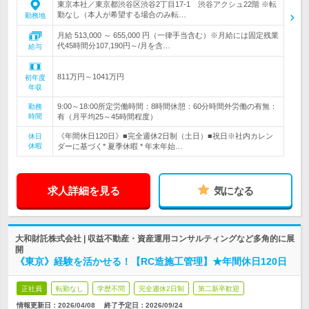
東京本社／東京都渋谷区渋谷2丁目17-1 渋谷アクシュ22階 ※転
勤なし（本人が希望する場合のみ転…
勤務地
月給 513,000 ～ 655,000 円（一律手当含む）※月給には固定残業
代45時間分107,190円～/月を含…
給与
811万円～1041万円
初年度
年収
9:00～18:00所定労働時間：8時間休憩：60分時間外労働の有無：
勤務
時間
有（月平均25～45時間程度）
《年間休日120日》■完全週休2日制（土日）■祝日※社内カレン
休日
休暇
ダーに基づく* 夏季休暇 * 年末年始…
求人詳細を見る
気になる
大和財託株式会社 | 収益不動産・資産運用コンサルティングなど多角的に展
開
《東京》経験を活かせる！【RC造施工管理】★年間休日120日
正社員
転勤なし
学歴不問
完全週休2日制
第二新卒歓迎
情報更新日：2026/04/08
終了予定日：
2026/09/24