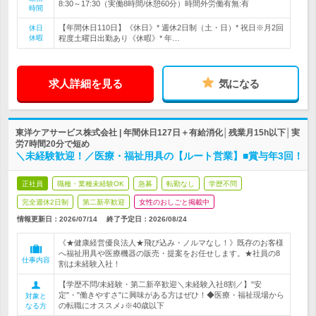
8:30～17:30（実働8時間/休憩60分）時間外労働有無:有
時間
【年間休日110日】《休日》* 週休2日制（土・日）* 祝日※月2回
休日
休暇
程度土曜日出勤あり《休暇》* 年…
求人詳細を見る
気になる
東洋ケアサービス株式会社 | 年間休日127日＋有給消化│残業月15h以下│実
労7時間20分で短め
＼未経験歓迎！／医療・福祉用具の【ルート営業】■賞与年3回！
正社員
職種・業種未経験OK
急募
転勤なし
学歴不問
完全週休2日制
第二新卒歓迎
女性のおしごと掲載中
情報更新日：2026/07/14
終了予定日：
2026/08/24
《★健康経営優良法人★飛び込み・ノルマなし！》既存のお客様
へ福祉用具や医療機器の販売・提案をお任せします。★社員の8
仕事内容
割は未経験入社！
【学歴不問/未経験・第二新卒歓迎＼未経験入社8割／】"安
定"・"働きやすさ"に興味がある方はぜひ！◆医療・福祉現場から
対象と
の転職にオススメ♪※40歳以下
なる方