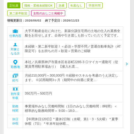
正社員
職種・業種未経験OK
急募
転勤なし
学歴不問
第二新卒歓迎
女性のおしごと掲載中
情報更新日：2026/06/02
終了予定日：
2026/11/23
大手不動産会社に向けた、新築分譲住宅用の土地の仕入れ業務全
般をお任せします。企画や引き渡しも担っていただく予定です。
仕事内容
未経験・第二新卒歓迎！＜必須＞学歴不問／普通自動車免許（AT
対象と
限定可）をお持ちの方＜歓迎＞営業のご経験
なる方
本社／兵庫県神戸市垂水区名谷町2285-3 ◎マイカー通勤可（従
業員専用駐車場あり） 【雇入れ直…
勤務地
月給210,000円～300,000円 ※経験やスキルを考慮のうえ決定し
ます。 ※試用期間3ヶ月（期間中の待遇に変更…
給与
350万円～500万円
初年度
年収
事業場外みなし労働時間制（1日のみなし労働時間：8時間）＜
勤務
時間
標準的な勤務時間帯＞ 9:00～18:0…
【年間休日120日】* 週休2日制（水曜、第1・3・5火曜） * 夏季
休日
休暇
休暇（7日） * 年末年始休暇…