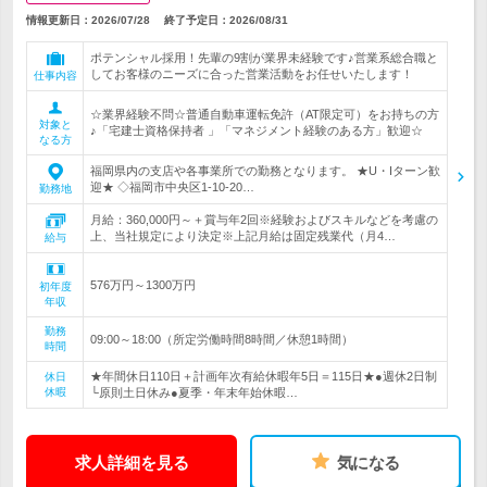
情報更新日：2026/07/28
終了予定日：
2026/08/31
ポテンシャル採用！先輩の9割が業界未経験です♪営業系総合職と
してお客様のニーズに合った営業活動をお任せいたします！
仕事内容
☆業界経験不問☆普通自動車運転免許（AT限定可）をお持ちの方
対象と
♪「宅建士資格保持者 」「マネジメント経験のある方」歓迎☆
なる方
福岡県内の支店や各事業所での勤務となります。 ★U・Iターン歓
迎★ ◇福岡市中央区1-10-20…
勤務地
月給：360,000円～＋賞与年2回※経験およびスキルなどを考慮の
上、当社規定により決定※上記月給は固定残業代（月4…
給与
576万円～1300万円
初年度
年収
勤務
09:00～18:00（所定労働時間8時間／休憩1時間）
時間
★年間休日110日＋計画年次有給休暇年5日＝115日★●週休2日制
休日
休暇
└原則土日休み●夏季・年末年始休暇…
求人詳細を見る
気になる