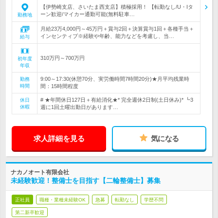
【伊勢崎支店、さいたま西支店】積極採用！ 【転勤なし/U・Iタ
ーン歓迎/マイカー通勤可能(無料駐車…
勤務地
月給23万4,000円～45万円＋賞与2回＋決算賞与1回＋各種手当＋
インセンティブ※経験や年齢、能力などを考慮し、当…
給与
310万円～700万円
初年度
年収
9:00～17:30(休憩70分、実労働時間7時間20分)★月平均残業時
勤務
時間
間：15時間程度
# ★年間休日127日＋有給消化★* 完全週休2日制(土日休み)* ┗3
休日
休暇
週に1回土曜出勤日があります…
求人詳細を見る
気になる
ナカノオート有限会社
未経験歓迎！整備士を目指す【二輪整備士】募集
正社員
職種・業種未経験OK
急募
転勤なし
学歴不問
第二新卒歓迎