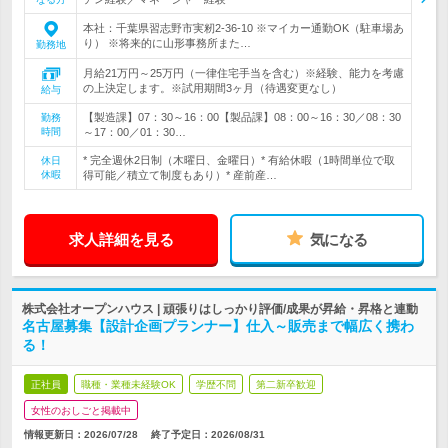
本社：千葉県習志野市実籾2-36-10 ※マイカー通勤OK（駐車場あ
り） ※将来的に山形事務所また…
勤務地
月給21万円～25万円（一律住宅手当を含む）※経験、能力を考慮
の上決定します。※試用期間3ヶ月（待遇変更なし）
給与
【製造課】07：30～16：00【製品課】08：00～16：30／08：30
勤務
時間
～17：00／01：30…
* 完全週休2日制（木曜日、金曜日）* 有給休暇（1時間単位で取
休日
休暇
得可能／積立て制度もあり）* 産前産…
求人詳細を見る
気になる
株式会社オープンハウス | 頑張りはしっかり評価/成果が昇給・昇格と連動
名古屋募集【設計企画プランナー】仕入～販売まで幅広く携わ
る！
正社員
職種・業種未経験OK
学歴不問
第二新卒歓迎
女性のおしごと掲載中
情報更新日：2026/07/28
終了予定日：
2026/08/31