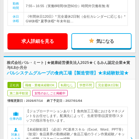
勤務
7:55～16:55（実働8時間/休憩60分）時間外労働有無:有
時間
《年間休日120日》* 完全週休2日制（会社カレンダーに応じる）*
休日
休暇
GW休暇* 夏季休暇* 年末年始…
求人詳細を見る
気になる
株式会社パル・ミート | ★健康経営優良法人2025★くるみん認定企業★賞
与4.8か月分
パルシステムグループの食肉工場【製造管理】★未経験歓迎★
正社員
職種・業種未経験OK
転勤なし
学歴不問
完全週休2日制
第二新卒歓迎
女性のおしごと掲載中
情報更新日：2026/07/14
終了予定日：
2027/01/04
【ジョブローテーションあり！】食肉加工工場におけるマネジメ
ントをお任せします。配属先によって、生産管理/品質管理/スタ
仕事内容
ッフの指示等を行います。
【未経験歓迎】《必須》PC基本スキル（Excel、Word、PPT等）
《歓迎》食品業界の勤務経験／食品工場のライン作業経験／キッ
対象と
チン経験／マネージャー経験
なる方