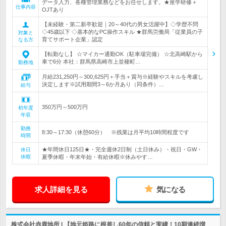
データ入力、各種管理業務などをお任せします。★座学研修＋
仕事内容
OJTあり
【未経験・第二新卒歓迎｜20～40代の男女活躍中】◇学歴不問
◇45歳以下 ◇基本的なPC操作スキル ★群馬労働局「従業員の子
対象と
育てサポート企業」認定
なる方
【転勤なし】 ☆マイカー通勤OK（駐車場完備） ☆北高崎駅から
車で6分 本社：群馬県高崎市上並榎町…
勤務地
月給231,250円～300,625円＋手当＋賞与※経験やスキルを考慮し
決定します※試用期間3～6か月あり（同条件）…
給与
350万円～500万円
初年度
年収
勤務
8:30～17:30（休憩60分） ※残業は月平均10時間程度です
時間
★年間休日125日★・完全週休2日制（土日休み）・祝日・GW・
休日
休暇
夏季休暇・年末年始・有給休暇※休みやす…
求人詳細を見る
気になる
株式会社赤鹿地所 | 【地元姫路に根差し60年の信頼と実績！10期連続増