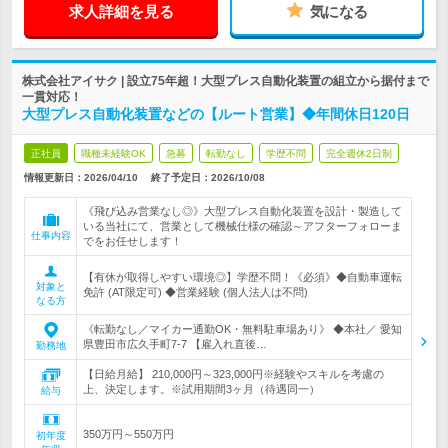
求人詳細を見る
気になる
株式会社アイサク | 設立75年超！大型プレス自動化装置の組立から据付まで
一貫対応！
大型プレス自動化装置などの【ルート営業】◆年間休日120日
正社員
職種未経験OK
急募
転勤なし
学歴不問
完全週休2日制
情報更新日：2026/04/10
終了予定日：
2026/10/08
《飛び込み営業なし◎》大型プレス自動化装置を設計・製造して
いる当社にて、営業として機械仕様の確認～アフターフォローま
仕事内容
でをお任せします！
【有休が取得しやすい環境◎】学歴不問！《必須》◆自動車運転
対象と
免許 (AT限定可) ◆営業経験 (個人法人は不問)
なる方
《転勤なし／マイカー通勤OK・無料駐車場あり》 ◆本社／ 愛知
県豊田市広久手町7-7 【雇入れ直後…
勤務地
【日給月給】 210,000円～323,000円※経験やスキルを考慮の
上、決定します。※試用期間3ヶ月（待遇同一）
給与
350万円～550万円
初年度