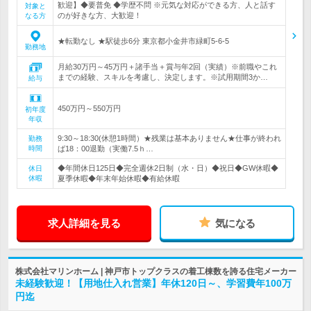
歓迎】◆要普免 ◆学歴不問 ※元気な対応ができる方、人と話す
対象と
のが好きな方、大歓迎！
なる方
★転勤なし ★駅徒歩6分 東京都小金井市緑町5-6-5
勤務地
月給30万円～45万円＋諸手当＋賞与年2回（実績）※前職やこれ
までの経験、スキルを考慮し、決定します。※試用期間3か…
給与
450万円～550万円
初年度
年収
9:30～18:30(休憩1時間）★残業は基本ありません★仕事が終われ
勤務
時間
ば18：00退勤（実働7.5ｈ…
◆年間休日125日◆完全週休2日制（水・日）◆祝日◆GW休暇◆
休日
休暇
夏季休暇◆年末年始休暇◆有給休暇
求人詳細を見る
気になる
株式会社マリンホーム | 神戸市トップクラスの着工棟数を誇る住宅メーカー
未経験歓迎！【用地仕入れ営業】年休120日～、学習費年100万
円迄