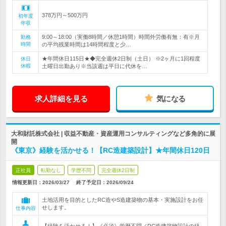
378万円～500万円
初年度
年収
9:00～18:00（実働8時間／休憩1時間）時間外労働有無：有※月
勤務
時間
の平均残業時間は14時間程度と少…
★年間休日115日★◆完全週休2日制（土日） ※2ヶ月に1回程度
休日
休暇
土曜日出勤あり※当該週は平日に代休を…
求人詳細を見る
気になる
大和財託株式会社 | 収益不動産・資産運用コンサルティングなど多角的に展
開
《東京》経験を活かせる！【RC造建築設計】★年間休日120日
正社員
転勤なし
学歴不問
完全週休2日制
情報更新日：2026/03/27
終了予定日：
2026/09/24
土地活用を目的としたRC造やS造建築物の基本・実施設計をお任
せします。
仕事内容