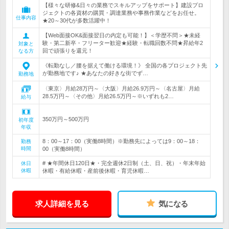
【様々な研修&日々の業務でスキルアップをサポート】建設プロ
ジェクトの各資材の購買・調達業務や事務作業などをお任せ。
仕事内容
★20～30代が多数活躍中！
【Web面接OK&面接翌日の内定も可能！】＜学歴不問＞★未経
験・第二新卒・フリーター歓迎★経験・転職回数不問★昇給年2
対象と
回で頑張りを還元！
なる方
《転勤なし／腰を据えて働ける環境！》 全国の各プロジェクト先
が勤務地です♪ ★あなたの好きな街でず…
勤務地
〈東京〉月給28万円～〈大阪〉月給26.9万円～〈名古屋〉月給
28.5万円～〈その他〉月給26.5万円～※いずれも2…
給与
350万円～500万円
初年度
年収
8：00～17：00（実働8時間）※勤務先によっては9：00～18：
勤務
時間
00（実働8時間）
# ★年間休日120日★・完全週休2日制（土、日、祝）・年末年始
休日
休暇
休暇・有給休暇・産前後休暇・育児休暇…
求人詳細を見る
気になる