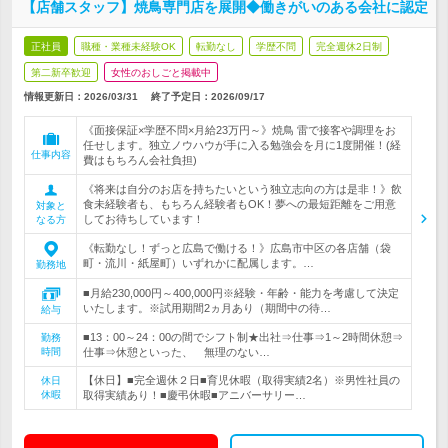
【店舗スタッフ】焼鳥専門店を展開◆働きがいのある会社に認定
正社員
職種・業種未経験OK
転勤なし
学歴不問
完全週休2日制
第二新卒歓迎
女性のおしごと掲載中
情報更新日：2026/03/31
終了予定日：
2026/09/17
《面接保証×学歴不問×月給23万円～》焼鳥 雷で接客や調理をお
任せします。独立ノウハウが手に入る勉強会を月に1度開催！(経
仕事内容
費はもちろん会社負担)
《将来は自分のお店を持ちたいという独立志向の方は是非！》飲
食未経験者も、もちろん経験者もOK！夢への最短距離をご用意
対象と
してお待ちしています！
なる方
《転勤なし！ずっと広島で働ける！》広島市中区の各店舗（袋
町・流川・紙屋町）いずれかに配属します。…
勤務地
■月給230,000円～400,000円※経験・年齢・能力を考慮して決定
いたします。※試用期間2ヵ月あり（期間中の待…
給与
■13：00～24：00の間でシフト制★出社⇒仕事⇒1～2時間休憩⇒
勤務
時間
仕事⇒休憩といった、 無理のない…
【休日】■完全週休２日■育児休暇（取得実績2名）※男性社員の
休日
休暇
取得実績あり！■慶弔休暇■アニバーサリー…