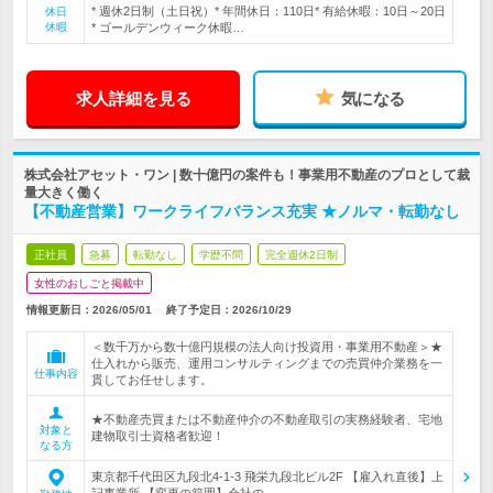
* 週休2日制（土日祝）* 年間休日：110日* 有給休暇：10日～20日
休日
休暇
* ゴールデンウィーク休暇…
求人詳細を見る
気になる
株式会社アセット・ワン | 数十億円の案件も！事業用不動産のプロとして裁
量大きく働く
【不動産営業】ワークライフバランス充実 ★ノルマ・転勤なし
正社員
急募
転勤なし
学歴不問
完全週休2日制
女性のおしごと掲載中
情報更新日：2026/05/01
終了予定日：
2026/10/29
＜数千万から数十億円規模の法人向け投資用・事業用不動産＞★
仕入れから販売、運用コンサルティングまでの売買仲介業務を一
仕事内容
貫してお任せします。
★不動産売買または不動産仲介の不動産取引の実務経験者、宅地
対象と
建物取引士資格者歓迎！
なる方
東京都千代田区九段北4-1-3 飛栄九段北ビル2F 【雇入れ直後】上