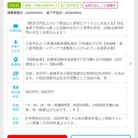
正社員
職種・業種未経験OK
第二新卒歓迎
女性のおしごと掲載中
情報更新日：2026/03/03
終了予定日：
2026/08/31
【数百万円以上のレア商品など多彩なアイテムに出会える】自社
倉庫で全国から集った品物の仕分けと管理を担当。品物は国内外
仕事内容
問わず広く出荷されます！
◎高卒以上 ◎普通自動車運転免許 ◎35歳以下の方【未経験・第
対象と
二新卒歓迎！メディアで多数取り上げられている成長企業】
なる方
【関西倉庫】 兵庫県尼崎市道意町6丁目79番1 GLP尼崎III（D2C
物流センター）1階or4階…
勤務地
月給：30万円＋各種手当※固定残業代17時間分30,000円～を含み
ます。※固定残業代は自主学習費として支給の為、実…
給与
400万円～500万円
初年度
年収
* 9：00～18：00（実働8時間、休憩1時間）※時間外労働の有
勤務
時間
無：有（残業は少なめです。）# 【…
# 年間休日122日（2026年度）# 公休日数前年度より増加チャレ
休日
休暇
ンジ実施！※2023年度よりスタ…