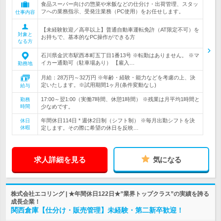
食品スーパー向けの惣菜や米飯などの仕分け・出荷管理、スタッ
フへの業務指示、受発注業務（PC使用）をお任せします。
仕事内容
【未経験歓迎／高卒以上】普通自動車運転免許（AT限定不可）を
対象と
お持ちで、基本的なPC操作ができる方
なる方
石川県金沢市駅西本町五丁目1番13号 ※転勤はありません。 ※マ
イカー通勤可（駐車場あり） 【雇入…
勤務地
月給：28万円～32万円 ※年齢・経験・能力などを考慮の上、決
定いたします。※試用期間1ヶ月(条件変動なし)
給与
17:00～翌1:00（実働7時間、休憩1時間） ※残業は月平均1時間と
勤務
時間
少なめです。
年間休日114日 * 週休2日制（シフト制） ※毎月出勤シフトを決
休日
休暇
定します。その際に希望の休日を反映…
求人詳細を見る
気になる
株式会社エコリング | ★年間休日122日★”業界トップクラス”の実績を誇る
成長企業！
関西倉庫【仕分け・販売管理】未経験・第二新卒歓迎！