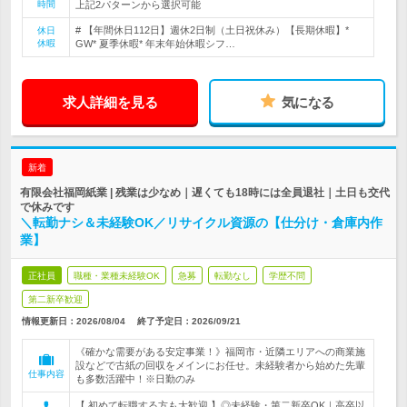
時間
上記2パターンから選択可能
# 【年間休日112日】週休2日制（土日祝休み）【長期休暇】*
休日
休暇
GW* 夏季休暇* 年末年始休暇シフ…
求人詳細を見る
気になる
新着
有限会社福岡紙業 | 残業は少なめ｜遅くても18時には全員退社｜土日も交代
で休みです
＼転勤ナシ＆未経験OK／リサイクル資源の【仕分け・倉庫内作
業】
正社員
職種・業種未経験OK
急募
転勤なし
学歴不問
第二新卒歓迎
情報更新日：2026/08/04
終了予定日：
2026/09/21
《確かな需要がある安定事業！》福岡市・近隣エリアへの商業施
設などで古紙の回収をメインにお任せ。未経験者から始めた先輩
仕事内容
も多数活躍中！※日勤のみ
【 初めて転職する方も大歓迎 】◎未経験・第二新卒OK｜高卒以