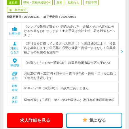
正社員
職種・業種未経験OK
急募
転勤なし
学歴不問
第二新卒歓迎
情報更新日：2026/07/31
終了予定日：
2026/09/03
《シンプル業務で安心♪》銅線の皮むき、金属とその他素材に分
ける作業をお任せします！★皮手袋は会社支給、暑さ対策もバッ
仕事内容
チリ！
《正社員を目指している方も大歓迎！》＼業績好調により、複数
名を募集します／◎応募に必要な経験・資格一切はなし！◎異業
対象と
種からの転職者も活躍中
なる方
【転勤なし/マイカー通勤OK】 静岡県静岡市駿河区丸子6433
勤務地
月給20万円～22万円＋諸手当＋賞与※年齢・経験・スキルに応じ
て給与を決定します
給与
勤務
8:30～17:30（休憩60分）※残業はありません
時間
休日
週休2日制（日曜日、第2・第4土曜休み）祝日有給休暇長期休暇
休暇
求人詳細を見る
気になる