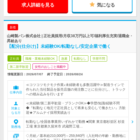
求人詳細を見る
気になる
新着
山崎製パン株式会社 | 正社員採用/月収38万円以上可/福利厚生充実/退職金・
昇給あり
【配分(仕分け)】未経験OK/転勤なし/安定企業で働く
正社員
職種・業種未経験OK
急募
転勤なし
学歴不問
第二新卒歓迎
女性のおしごと掲載中
情報更新日：2026/07/07
終了予定日：
2026/08/24
≪コツコツモクモク作業♪未経験者も多数活躍中≫製造ラインで
作られた当社製品を販売店舗の発注数ごとに仕分けし、トラック
仕事内容
への積み込みを行います
≪未経験/第二新卒歓迎・ブランクOK≫◆学歴/知識/経験不問
◆『転勤なく地元で正社員として将来も安心して働きたい』方歓
対象と
迎★アルムナイ採用実績あり
なる方
転勤なし/全国各事業所いずれかで勤務 ■関東 東京都杉並区 杉並
工場 東京都東久留米市 武蔵野工場…
勤務地
◇月給／基本給210,000円～259,840円（入社時の年齢・勤務地に