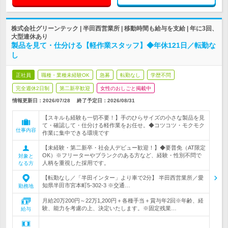
株式会社グリーンテック | 半田西営業所 | 移動時間も給与を支給 | 年に3回、
大型連休あり
製品を見て・仕分ける【軽作業スタッフ】◆年休121日／転勤な
し
正社員
職種・業種未経験OK
急募
転勤なし
学歴不問
完全週休2日制
第二新卒歓迎
女性のおしごと掲載中
情報更新日：2026/07/28
終了予定日：
2026/08/31
【スキルも経験も一切不要！】手のひらサイズの小さな製品を見
て・確認して・仕分ける軽作業をお任せ。◆コツコツ・モクモク
仕事内容
作業に集中できる環境です
【未経験・第二新卒・社会人デビュー歓迎！】◆要普免（AT限定
OK）※フリーターやブランクのある方など、経験・性別不問で
対象と
人柄を重視した採用です。
なる方
【転勤なし／「半田インター」より車で2分】 半田西営業所／愛
知県半田市宮本町5-302-3 ※交通…
勤務地
月給20万200円～22万1,200円＋各種手当＋賞与年2回※年齢、経
験、能力を考慮の上、決定いたします。※固定残業…
給与