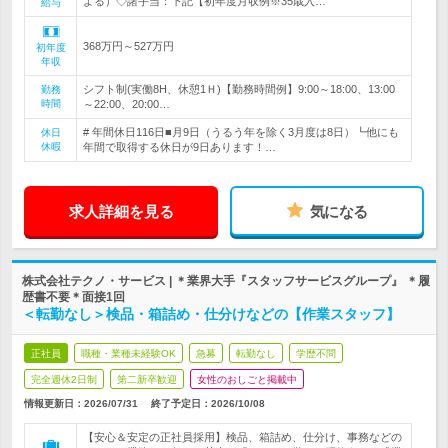
よる）◇諸手当：下記【初年度月収例※35歳入…
給与
368万円～527万円
初年度
年収
シフト制(実働8H、休憩1Ｈ)【勤務時間例】9:00～18:00、13:00
勤務
時間
～22:00、20:00…
# 年間休日116日■月9日（うるう年を除く3月度は8日）┗他にも
休日
休暇
年間で取得する休日が9日あります！…
求人詳細を見る
気になる
株式会社テクノ・サービス | ＊業界大手『スタッフサービスグループ』 ＊履
歴書不要＊面接1回
＜転勤なし＞検品・箱詰め・仕分けなどの【作業スタッフ】
正社員
職種・業種未経験OK
急募
転勤なし
学歴不問
完全週休2日制
第二新卒歓迎
女性のおしごと掲載中
情報更新日：2026/07/31
終了予定日：
2026/10/08
【安心＆安定の正社員採用】検品、箱詰め、仕分け、事務などの