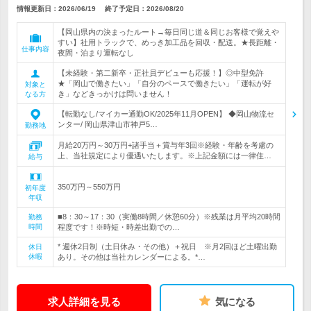
情報更新日：2026/06/19
終了予定日：
2026/08/20
【岡山県内の決まったルート→毎日同じ道＆同じお客様で覚えや
すい】社用トラックで、めっき加工品を回収・配送。★長距離・
仕事内容
夜間・泊まり運転なし
【未経験・第二新卒・正社員デビューも応援！】◎中型免許
★「岡山で働きたい」「自分のペースで働きたい」「運転が好
対象と
き」などきっかけは問いません！
なる方
【転勤なし/マイカー通勤OK/2025年11月OPEN】 ◆岡山物流セ
ンター/ 岡山県津山市神戸5…
勤務地
月給20万円～30万円+諸手当＋賞与年3回※経験・年齢を考慮の
上、当社規定により優遇いたします。※上記金額には一律住…
給与
350万円～550万円
初年度
年収
■8：30～17：30（実働8時間／休憩60分）※残業は月平均20時間
勤務
時間
程度です！※時短・時差出勤での…
* 週休2日制（土日休み・その他）＋祝日 ※月2回ほど土曜出勤
休日
休暇
あり。その他は当社カレンダーによる。*…
求人詳細を見る
気になる