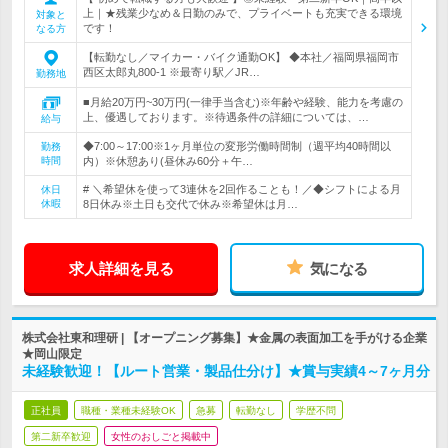
上｜★残業少なめ＆日勤のみで、プライベートも充実できる環境
対象と
です！
なる方
【転勤なし／マイカー・バイク通勤OK】 ◆本社／福岡県福岡市
西区太郎丸800-1 ※最寄り駅／JR…
勤務地
■月給20万円~30万円(一律手当含む)※年齢や経験、能力を考慮の
上、優遇しております。※待遇条件の詳細については、…
給与
◆7:00～17:00※1ヶ月単位の変形労働時間制（週平均40時間以
勤務
時間
内）※休憩あり(昼休み60分＋午…
# ＼希望休を使って3連休を2回作ることも！／◆シフトによる月
休日
休暇
8日休み※土日も交代で休み※希望休は月…
求人詳細を見る
気になる
株式会社東和理研 | 【オープニング募集】★金属の表面加工を手がける企業
★岡山限定
未経験歓迎！【ルート営業・製品仕分け】★賞与実績4～7ヶ月分
正社員
職種・業種未経験OK
急募
転勤なし
学歴不問
第二新卒歓迎
女性のおしごと掲載中