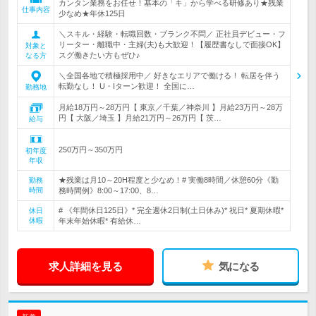
カンタン業務をお任せ！基本の「キ」から学べる研修あり★残業
仕事内容
少なめ★年休125日
＼スキル・経験・転職回数・ブランク不問／ 正社員デビュー・フ
リーター・離職中・主婦(夫)も大歓迎！【履歴書なしで面接OK】
対象と
スグ働きたい方もぜひ♪
なる方
＼全国各地で積極採用中／ 好きなエリアで働ける！ 転居を伴う
転勤なし！ U・Iターン歓迎！ 全国に…
勤務地
月給18万円～28万円【 東京／千葉／神奈川 】月給23万円～28万
円【 大阪／埼玉 】月給21万円～26万円【 茨…
給与
250万円～350万円
初年度
年収
★残業は月10～20H程度と少なめ！# 実働8時間／休憩60分《勤
勤務
時間
務時間例》8:00～17:00、8…
# 《年間休日125日》* 完全週休2日制(土日休み)* 祝日* 夏期休暇*
休日
休暇
年末年始休暇* 有給休…
求人詳細を見る
気になる