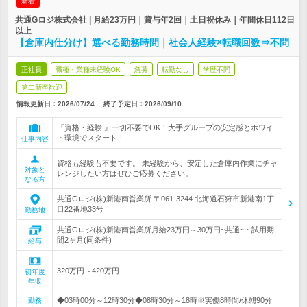
新着
共通Gロジ株式会社 | 月給23万円｜賞与年2回｜土日祝休み｜年間休日112日
以上
【倉庫内仕分け】選べる勤務時間｜社会人経験×転職回数⇒不問
正社員
職種・業種未経験OK
急募
転勤なし
学歴不問
第二新卒歓迎
情報更新日：2026/07/24
終了予定日：
2026/09/10
『資格・経験 』一切不要でOK！大手グループの安定感とホワイ
ト環境でスタート！
仕事内容
資格も経験も不要です。 未経験から、安定した倉庫内作業にチャ
対象と
レンジしたい方はぜひご応募ください。
なる方
共通Gロジ(株)新港南営業所 〒061-3244 北海道石狩市新港南1丁
目22番地33号
勤務地
共通Gロジ(株)新港南営業所月給23万円～30万円~共通~・試用期
間2ヶ月(同条件)
給与
320万円～420万円
初年度
年収
◆03時00分～12時30分◆08時30分～18時※実働8時間/休憩90分
勤務