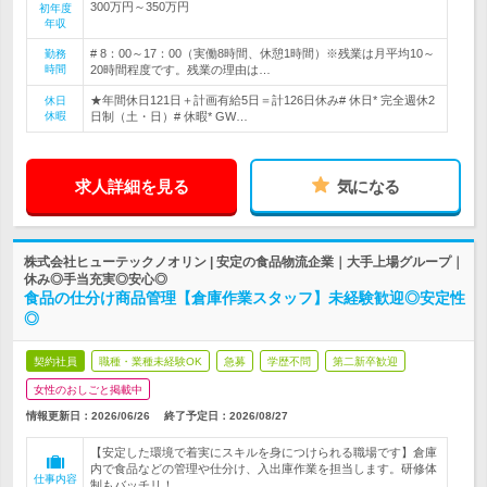
300万円～350万円
初年度
年収
# 8：00～17：00（実働8時間、休憩1時間）※残業は月平均10～
勤務
時間
20時間程度です。残業の理由は…
★年間休日121日＋計画有給5日＝計126日休み# 休日* 完全週休2
休日
休暇
日制（土・日）# 休暇* GW…
求人詳細を見る
気になる
株式会社ヒューテックノオリン | 安定の食品物流企業｜大手上場グループ｜
休み◎手当充実◎安心◎
食品の仕分け商品管理【倉庫作業スタッフ】未経験歓迎◎安定性
◎
契約社員
職種・業種未経験OK
急募
学歴不問
第二新卒歓迎
女性のおしごと掲載中
情報更新日：2026/06/26
終了予定日：
2026/08/27
【安定した環境で着実にスキルを身につけられる職場です】倉庫
内で食品などの管理や仕分け、入出庫作業を担当します。研修体
仕事内容
制もバッチリ！