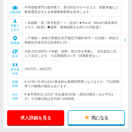
中学受験専門の進学塾で、受付対応やデータ入力、授業準備など
教室運営を支える各種事務業務を担当します。
仕事内容
＜未経験・第二新卒歓迎！＞《必須》■ Excel・Wordの基本操作
対象と
スキル《歓迎》◆接客・事務経験をお持ちの方歓迎！
なる方
＜戸塚校＞ 神奈川県横浜市戸塚区戸塚町3970 ＜日吉校＞ 神奈川
県横浜市港北区日吉本町1-23-…
勤務地
月給:220,000円~※年齢・経験・能力等を考慮し、当社規定に応
じて決定します。※試用期間:3ヶ月（待遇変更なし）
給与
325万円～400万円
初年度
年収
# 12:00~21:00上記が基本的な勤務時間帯になりますが、下記時間
勤務
時間
帯での勤務の場合もあります。…
# ★年間休日:115日* 完全週休2日制（原則日曜日＋ほか平日1
休日
休暇
日）※日曜出勤は交代制* GW休暇…
求人詳細を見る
気になる