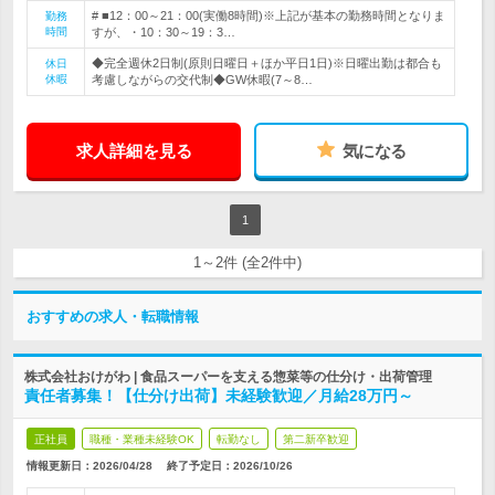
# ■12：00～21：00(実働8時間)※上記が基本の勤務時間となりま
勤務
時間
すが、・10：30～19：3…
◆完全週休2日制(原則日曜日＋ほか平日1日)※日曜出勤は都合も
休日
休暇
考慮しながらの交代制◆GW休暇(7～8…
求人詳細を見る
気になる
1
1～2件 (全2件中)
おすすめの求人・転職情報
株式会社おけがわ | 食品スーパーを支える惣菜等の仕分け・出荷管理
責任者募集！【仕分け出荷】未経験歓迎／月給28万円～
正社員
職種・業種未経験OK
転勤なし
第二新卒歓迎
情報更新日：2026/04/28
終了予定日：
2026/10/26