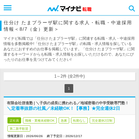
仕分け たまプラーザ駅に関する求人・転職・中途採用
情報＜8/7（金）更新＞
マイナビ転職では「仕分け たまプラーザ駅」に関連する転職・求人・中途採用
情報を多数掲載中!「仕分け たまプラーザ駅」の転職・求人情報を探している
あなたにおすすめのお仕事を掲載しています。「仕分け たまプラーザ駅」に関
連するキーワードからも転職・求人情報をお探しいただけるので、あなたにぴ
ったりのお仕事を見つけてみてください!
1～2件 (全2件中)
1
有限会社啓進塾 | ＼子供の成長に携われる／地域密着の中学受験専門塾！
＼定着率抜群の社風／未経験OK！【事務】★完全週休2日
正社員
職種・業種未経験OK
急募
転勤なし
完全週休2日制
第二新卒歓迎
情報更新日：2026/06/26
終了予定日：
2026/12/17