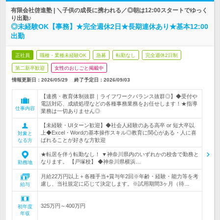
有限会社啓進塾 | ＼子供の成長に携われる／◎朝は12:00スタートでゆっく
り出勤♪
◎未経験OK【事務】★完全週休2日★長期連休あり★基本12:00
出勤
正社員
職種・業種未経験OK
急募
転勤なし
完全週休2日制
第二新卒歓迎
女性のおしごと掲載中
情報更新日：2026/05/29
終了予定日：
2026/09/03
【連携・教育体制抜群｜ライフワークバランス抜群◎】◆受付や
電話対応、成績処理などの各種事務業務をお任せします！★指導
仕事内容
業務は一切ありません◎
【未経験・UIターン歓迎】◆社会人経験のある高卒 or 短大卒以
上◆Excel・Wordの基本操作スキル◎教育に関心がある・人に喜
対象と
ばれることが好きな方歓迎
なる方
★転居を伴う転勤なし！ ▼神奈川県内のいずれかの校舎で勤務と
なります。 【戸塚校】 ◆神奈川県横浜…
勤務地
月給22万円以上＋各種手当+賞与年2回※年齢・経験・能力等を考
慮し、当社規定に応じて決定します。※試用期間3ヶ月（待…
給与
325万円～400万円
初年度
年収