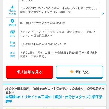
【未経験OK】20代～50代活躍中。未経験から大歓迎！安定した
対象と
環境で生活基盤の向上を目指せる職場です。
なる方
埼玉県熊谷市大字万吉字芳場2843-10
勤務地
月給：20万円～26万円＋賞与 ※経験・能力を考慮し、優遇いた
します。※正社員登用あり
給与
勤務
【勤務時間】9:00～18:0012:00～21:00
時間
・週休2日制（月9～10日）・年間休日：約110日前後・希望休制
休日
休暇
度あり・有給休暇あり
求人詳細を見る
気になる
株式会社岡本商店 | 【創業100年以上】◎転勤なし ◎残業なし ◎資格取得支
援あり
未経験OK！リサイクル工場の【選別・仕分けスタッフ】若手活
躍中