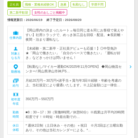
正社員
職種・業種未経験OK
急募
転勤なし
学歴不問
第二新卒歓迎
女性のおしごと掲載中
情報更新日：2026/06/19
終了予定日：
2026/08/20
【岡山県内の決まったルート→毎日同じ道＆同じお客様で覚えや
すい】社用トラックで、めっき加工品を回収・配送。★長距離・
仕事内容
夜間・泊まり運転なし
【未経験・第二新卒・正社員デビューも応援！】◎中型免許
★「岡山で働きたい」「自分のペースで働きたい」「運転が好
対象と
き」などきっかけは問いません！
なる方
【転勤なし/マイカー通勤OK/2025年11月OPEN】 ◆岡山物流セ
ンター/ 岡山県津山市神戸5…
勤務地
月給20万円～30万円+諸手当＋賞与年3回※経験・年齢を考慮の
上、当社規定により優遇いたします。※上記金額には一律住…
給与
350万円～550万円
初年度
年収
■8：30～17：30（実働8時間／休憩60分）※残業は月平均20時間
勤務
時間
程度です！※時短・時差出勤での…
* 週休2日制（土日休み・その他）＋祝日 ※月2回ほど土曜出勤
休日
休暇
あり。その他は当社カレンダーによる。*…