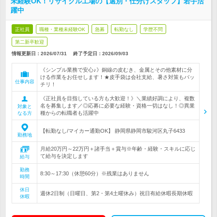
未経験OK！リサイクル工場の【選別・仕分けスタッフ】若手活
躍中
正社員
職種・業種未経験OK
急募
転勤なし
学歴不問
第二新卒歓迎
情報更新日：2026/07/31
終了予定日：
2026/09/03
《シンプル業務で安心♪》銅線の皮むき、金属とその他素材に分
ける作業をお任せします！★皮手袋は会社支給、暑さ対策もバッ
仕事内容
チリ！
《正社員を目指している方も大歓迎！》＼業績好調により、複数
名を募集します／◎応募に必要な経験・資格一切はなし！◎異業
対象と
種からの転職者も活躍中
なる方
【転勤なし/マイカー通勤OK】 静岡県静岡市駿河区丸子6433
勤務地
月給20万円～22万円＋諸手当＋賞与※年齢・経験・スキルに応じ
て給与を決定します
給与
勤務
8:30～17:30（休憩60分）※残業はありません
時間
休日
週休2日制（日曜日、第2・第4土曜休み）祝日有給休暇長期休暇
休暇