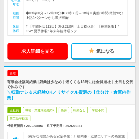
初年度
年収
◆03時00分～12時30分◆08時30分～18時※実働8時間/休憩90分
勤務
時間
上記2パターンから選択可能
# 【年間休日112日】週休2日制（土日祝休み）【長期休暇】*
休日
休暇
GW* 夏季休暇* 年末年始休暇シフ…
求人詳細を見る
気になる
新着
有限会社福岡紙業 | 残業は少なめ｜遅くても18時には全員退社｜土日も交代
で休みです
＼転勤ナシ＆未経験OK／リサイクル資源の【仕分け・倉庫内作
業】
正社員
職種・業種未経験OK
急募
転勤なし
学歴不問
第二新卒歓迎
情報更新日：2026/08/04
終了予定日：
2026/09/21
《確かな需要がある安定事業！》福岡市・近隣エリアへの商業施