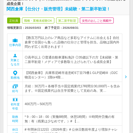
成長企業！
関西倉庫【仕分け・販売管理】未経験・第二新卒歓迎！
正社員
職種・業種未経験OK
第二新卒歓迎
女性のおしごと掲載中
情報更新日：2026/03/03
終了予定日：
2026/08/31
【数百万円以上のレア商品など多彩なアイテムに出会える】自社
倉庫で全国から集った品物の仕分けと管理を担当。品物は国内外
仕事内容
問わず広く出荷されます！
◎高卒以上 ◎普通自動車運転免許 ◎35歳以下の方【未経験・第
対象と
二新卒歓迎！メディアで多数取り上げられている成長企業】
なる方
【関西倉庫】 兵庫県尼崎市道意町6丁目79番1 GLP尼崎III（D2C
物流センター）1階or4階…
勤務地
月給：30万円＋各種手当※固定残業代17時間分30,000円～を含み
ます。※固定残業代は自主学習費として支給の為、実…
給与
400万円～500万円
初年度
年収
* 9：00～18：00（実働8時間、休憩1時間）※時間外労働の有
勤務
時間
無：有（残業は少なめです。）# 【…
# 年間休日122日（2026年度）# 公休日数前年度より増加チャレ
休日