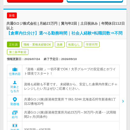
新着
共通Gロジ株式会社 | 月給23万円｜賞与年2回｜土日祝休み｜年間休日112日
以上
【倉庫内仕分け】選べる勤務時間｜社会人経験×転職回数⇒不問
正社員
職種・業種未経験OK
急募
転勤なし
学歴不問
第二新卒歓迎
情報更新日：2026/07/24
終了予定日：
2026/09/10
『資格・経験 』一切不要でOK！大手グループの安定感とホワイ
ト環境でスタート！
仕事内容
資格も経験も不要です。 未経験から、安定した倉庫内作業にチャ
対象と
レンジしたい方はぜひご応募ください。
なる方
共通Gロジ(株)新港南営業所 〒061-3244 北海道石狩市新港南1丁
目22番地33号
勤務地
共通Gロジ(株)新港南営業所月給23万円～30万円~共通~・試用期
間2ヶ月(同条件)
給与
320万円～420万円