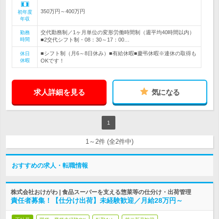
350万円～400万円
初年度
年収
交代勤務制／1ヶ月単位の変形労働時間制（週平均40時間以内）
勤務
時間
■2交代シフト制・08：30～17：00…
■シフト制（月6～8日休み）■有給休暇■慶弔休暇※連休の取得も
休日
休暇
OKです！
求人詳細を見る
気になる
1
1～2件 (全2件中)
おすすめの求人・転職情報
株式会社おけがわ | 食品スーパーを支える惣菜等の仕分け・出荷管理
責任者募集！【仕分け出荷】未経験歓迎／月給28万円～