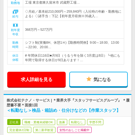
工場 東京都東久留米市 武蔵野工場…
勤務地
◇月給／基本給210,000円～259,840円（入社時の年齢・勤務地に
よる）◇諸手当：下記【初年度月収例※35歳入…
給与
368万円～527万円
初年度
年収
シフト制(実働8H、休憩1Ｈ)【勤務時間例】9:00～18:00、13:00
勤務
時間
～22:00、20:00…
# 年間休日116日■月9日（うるう年を除く3月度は8日）┗他にも
休日
休暇
年間で取得する休日が9日あります！…
求人詳細を見る
気になる
株式会社テクノ・サービス | ＊業界大手『スタッフサービスグループ』 ＊履
歴書不要＊面接1回
＜転勤なし＞検品・箱詰め・仕分けなどの【作業スタッフ】
正社員
職種・業種未経験OK
急募
転勤なし
学歴不問
完全週休2日制
第二新卒歓迎
女性のおしごと掲載中