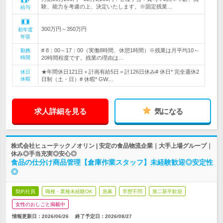
験、能力を考慮の上、決定いたします。※固定残業…
給与
300万円～350万円
初年度
年収
# 8：00～17：00（実働8時間、休憩1時間）※残業は月平均10～
勤務
時間
20時間程度です。残業の理由は…
★年間休日121日＋計画有給5日＝計126日休み# 休日* 完全週休2
休日
休暇
日制（土・日）# 休暇* GW…
求人詳細を見る
気になる
株式会社ヒューテックノオリン | 安定の食品物流企業｜大手上場グループ｜
休み◎手当充実◎安心◎
食品の仕分け商品管理【倉庫作業スタッフ】未経験歓迎◎安定性
◎
契約社員
職種・業種未経験OK
急募
学歴不問
第二新卒歓迎
女性のおしごと掲載中
情報更新日：2026/06/26
終了予定日：
2026/08/27