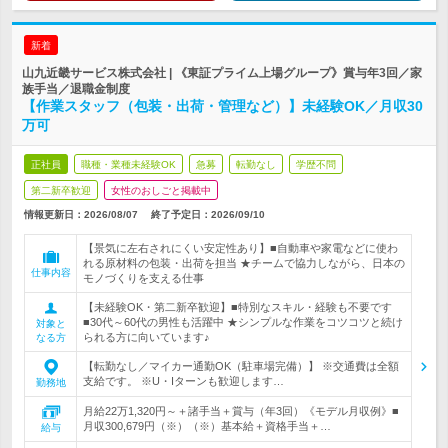
新着
山九近畿サービス株式会社 | 《東証プライム上場グループ》賞与年3回／家
族手当／退職金制度
【作業スタッフ（包装・出荷・管理など）】未経験OK／月収30
万可
正社員
職種・業種未経験OK
急募
転勤なし
学歴不問
第二新卒歓迎
女性のおしごと掲載中
情報更新日：2026/08/07
終了予定日：
2026/09/10
【景気に左右されにくい安定性あり】■自動車や家電などに使わ
れる原材料の包装・出荷を担当 ★チームで協力しながら、日本の
仕事内容
モノづくりを支える仕事
【未経験OK・第二新卒歓迎】■特別なスキル・経験も不要です
■30代～60代の男性も活躍中 ★シンプルな作業をコツコツと続け
対象と
られる方に向いています♪
なる方
【転勤なし／マイカー通勤OK（駐車場完備）】 ※交通費は全額
支給です。 ※U・Iターンも歓迎します…
勤務地
月給22万1,320円～＋諸手当＋賞与（年3回）《モデル月収例》■
月収300,679円（※）（※）基本給＋資格手当＋…
給与