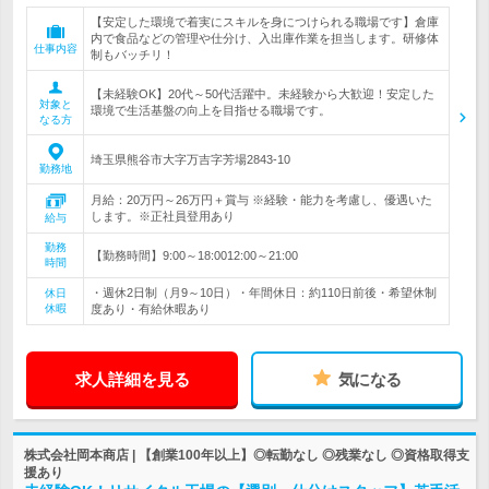
【安定した環境で着実にスキルを身につけられる職場です】倉庫
内で食品などの管理や仕分け、入出庫作業を担当します。研修体
仕事内容
制もバッチリ！
【未経験OK】20代～50代活躍中。未経験から大歓迎！安定した
対象と
環境で生活基盤の向上を目指せる職場です。
なる方
埼玉県熊谷市大字万吉字芳場2843-10
勤務地
月給：20万円～26万円＋賞与 ※経験・能力を考慮し、優遇いた
します。※正社員登用あり
給与
勤務
【勤務時間】9:00～18:0012:00～21:00
時間
・週休2日制（月9～10日）・年間休日：約110日前後・希望休制
休日
休暇
度あり・有給休暇あり
求人詳細を見る
気になる
株式会社岡本商店 | 【創業100年以上】◎転勤なし ◎残業なし ◎資格取得支
援あり