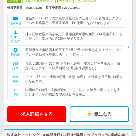
正社員
職種・業種未経験OK
転勤なし
第二新卒歓迎
情報更新日：2026/04/28
終了予定日：
2026/10/26
食品スーパー向けの惣菜や米飯などの仕分け・出荷管理、スタッ
フへの業務指示、受発注業務（PC使用）をお任せします。
仕事内容
【未経験歓迎／高卒以上】普通自動車運転免許（AT限定不可）を
対象と
お持ちで、基本的なPC操作ができる方
なる方
石川県金沢市駅西本町五丁目1番13号 ※転勤はありません。 ※マ
イカー通勤可（駐車場あり） 【雇入…
勤務地
月給：28万円～32万円 ※年齢・経験・能力などを考慮の上、決
定いたします。※試用期間1ヶ月(条件変動なし)
給与
17:00～翌1:00（実働7時間、休憩1時間） ※残業は月平均1時間と
勤務
時間
少なめです。
年間休日114日 * 週休2日制（シフト制） ※毎月出勤シフトを決
休日
休暇
定します。その際に希望の休日を反映…
求人詳細を見る
気になる
株式会社エコリング | ★年間休日122日★”業界トップクラス”の実績を誇る