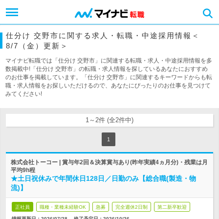
仕分け 交野市に関する求人・転職・中途採用情報＜
8/7（金）更新＞
マイナビ転職では「仕分け 交野市」に関連する転職・求人・中途採用情報を多
数掲載中!「仕分け 交野市」の転職・求人情報を探しているあなたにおすすめ
のお仕事を掲載しています。「仕分け 交野市」に関連するキーワードからも転
職・求人情報をお探しいただけるので、あなたにぴったりのお仕事を見つけて
みてください!
1～2件 (全2件中)
1
株式会社トーコー | 賞与年2回＆決算賞与あり(昨年実績4ヵ月分)・残業は月
平均9h程
★土日祝休みで年間休日128日／日勤のみ【総合職(製造・物
流)】
正社員
職種・業種未経験OK
急募
完全週休2日制
第二新卒歓迎
情報更新日：2026/07/28
終了予定日：
2026/10/26