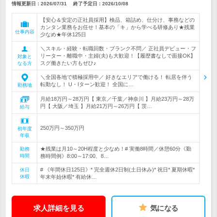
情報更新日：2026/07/31
終了予定日：
2026/10/08
【安心＆安定の正社員採用】検品、箱詰め、仕分け、事務などの
カンタン業務をお任せ！基本の「キ」から学べる研修あり★残業
仕事内容
少なめ★年休125日
＼スキル・経験・転職回数・ブランク不問／ 正社員デビュー・フ
リーター・離職中・主婦(夫)も大歓迎！【履歴書なしで面接OK】
対象と
スグ働きたい方もぜひ♪
なる方
＼全国各地で積極採用中／ 好きなエリアで働ける！ 転居を伴う
転勤なし！ U・Iターン歓迎！ 全国に…
勤務地
月給18万円～28万円【 東京／千葉／神奈川 】月給23万円～28万
円【 大阪／埼玉 】月給21万円～26万円【 茨…
給与
250万円～350万円
初年度
年収
★残業は月10～20H程度と少なめ！# 実働8時間／休憩60分《勤
勤務
時間
務時間例》8:00～17:00、8…
# 《年間休日125日》* 完全週休2日制(土日休み)* 祝日* 夏期休暇*
休日
休暇
年末年始休暇* 有給休…
求人詳細を見る
気になる