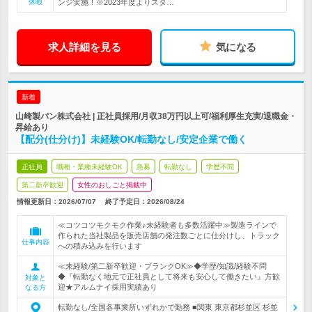
休暇
ンジ実施！※2023年度よりスタ…
求人詳細を見る
気になる
新着
山崎製パン株式会社 | 正社員採用/月収38万円以上可/福利厚生充実/退職金・
昇給あり
【配分(仕分け)】未経験OK/転勤なし/安定企業で働く
正社員
職種・業種未経験OK
急募
転勤なし
学歴不問
第二新卒歓迎
女性のおしごと掲載中
情報更新日：2026/07/07
終了予定日：
2026/08/24
≪コツコツモクモク作業♪未経験者も多数活躍中≫製造ラインで
作られた当社製品を販売店舗の発注数ごとに仕分けし、トラック
仕事内容
への積み込みを行います
≪未経験/第二新卒歓迎・ブランクOK≫◆学歴/知識/経験不問
◆『転勤なく地元で正社員として将来も安心して働きたい』方歓
対象と
迎★アルムナイ採用実績あり
なる方
転勤なし/全国各事業所いずれかで勤務 ■関東 東京都杉並区 杉並