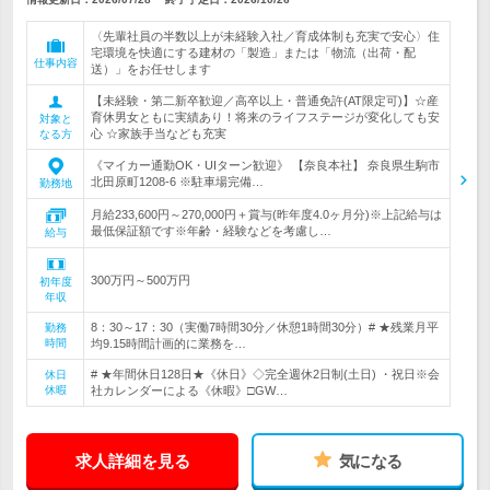
〈先輩社員の半数以上が未経験入社／育成体制も充実で安心〉住
宅環境を快適にする建材の「製造」または「物流（出荷・配
仕事内容
送）」をお任せします
【未経験・第二新卒歓迎／高卒以上・普通免許(AT限定可)】☆産
育休男女ともに実績あり！将来のライフステージが変化しても安
対象と
心 ☆家族手当なども充実
なる方
《マイカー通勤OK・UIターン歓迎》 【奈良本社】 奈良県生駒市
北田原町1208-6 ※駐車場完備…
勤務地
月給233,600円～270,000円＋賞与(昨年度4.0ヶ月分)※上記給与は
最低保証額です※年齢・経験などを考慮し…
給与
300万円～500万円
初年度
年収
8：30～17：30（実働7時間30分／休憩1時間30分）# ★残業月平
勤務
時間
均9.15時間計画的に業務を…
# ★年間休日128日★《休日》◇完全週休2日制(土日) ・祝日※会
休日
休暇
社カレンダーによる《休暇》□GW…
求人詳細を見る
気になる