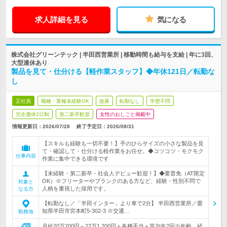
求人詳細を見る
気になる
株式会社グリーンテック | 半田西営業所 | 移動時間も給与を支給 | 年に3回、
大型連休あり
製品を見て・仕分ける【軽作業スタッフ】◆年休121日／転勤な
し
正社員
職種・業種未経験OK
急募
転勤なし
学歴不問
完全週休2日制
第二新卒歓迎
女性のおしごと掲載中
情報更新日：2026/07/28
終了予定日：
2026/08/31
【スキルも経験も一切不要！】手のひらサイズの小さな製品を見
て・確認して・仕分ける軽作業をお任せ。◆コツコツ・モクモク
仕事内容
作業に集中できる環境です
【未経験・第二新卒・社会人デビュー歓迎！】◆要普免（AT限定
OK）※フリーターやブランクのある方など、経験・性別不問で
対象と
人柄を重視した採用です。
なる方
【転勤なし／「半田インター」より車で2分】 半田西営業所／愛
知県半田市宮本町5-302-3 ※交通…
勤務地
月給20万200円～22万1,200円＋各種手当＋賞与年2回※年齢、経