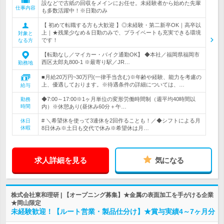
設などで古紙の回収をメインにお任せ。未経験者から始めた先輩
仕事内容
も多数活躍中！※日勤のみ
【 初めて転職する方も大歓迎 】◎未経験・第二新卒OK｜高卒以
上｜★残業少なめ＆日勤のみで、プライベートも充実できる環境
対象と
です！
なる方
【転勤なし／マイカー・バイク通勤OK】 ◆本社／福岡県福岡市
西区太郎丸800-1 ※最寄り駅／JR…
勤務地
■月給20万円~30万円(一律手当含む)※年齢や経験、能力を考慮の
上、優遇しております。※待遇条件の詳細については、…
給与
◆7:00～17:00※1ヶ月単位の変形労働時間制（週平均40時間以
勤務
時間
内）※休憩あり(昼休み60分＋午…
# ＼希望休を使って3連休を2回作ることも！／◆シフトによる月
休日
休暇
8日休み※土日も交代で休み※希望休は月…
求人詳細を見る
気になる
株式会社東和理研 | 【オープニング募集】★金属の表面加工を手がける企業
★岡山限定
未経験歓迎！【ルート営業・製品仕分け】★賞与実績4～7ヶ月分