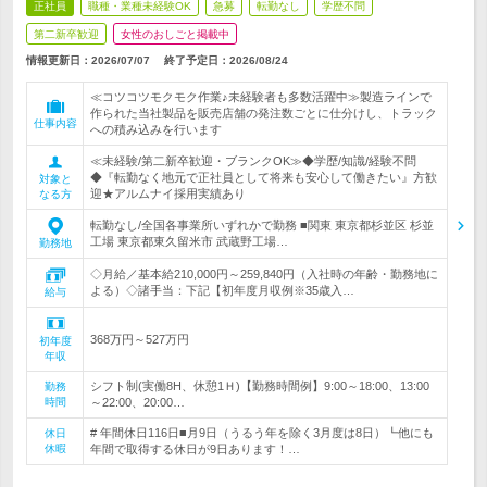
正社員
職種・業種未経験OK
急募
転勤なし
学歴不問
第二新卒歓迎
女性のおしごと掲載中
情報更新日：2026/07/07
終了予定日：
2026/08/24
≪コツコツモクモク作業♪未経験者も多数活躍中≫製造ラインで
作られた当社製品を販売店舗の発注数ごとに仕分けし、トラック
仕事内容
への積み込みを行います
≪未経験/第二新卒歓迎・ブランクOK≫◆学歴/知識/経験不問
◆『転勤なく地元で正社員として将来も安心して働きたい』方歓
対象と
迎★アルムナイ採用実績あり
なる方
転勤なし/全国各事業所いずれかで勤務 ■関東 東京都杉並区 杉並
工場 東京都東久留米市 武蔵野工場…
勤務地
◇月給／基本給210,000円～259,840円（入社時の年齢・勤務地に
よる）◇諸手当：下記【初年度月収例※35歳入…
給与
368万円～527万円
初年度
年収
シフト制(実働8H、休憩1Ｈ)【勤務時間例】9:00～18:00、13:00
勤務
時間
～22:00、20:00…
# 年間休日116日■月9日（うるう年を除く3月度は8日）┗他にも
休日
休暇
年間で取得する休日が9日あります！…