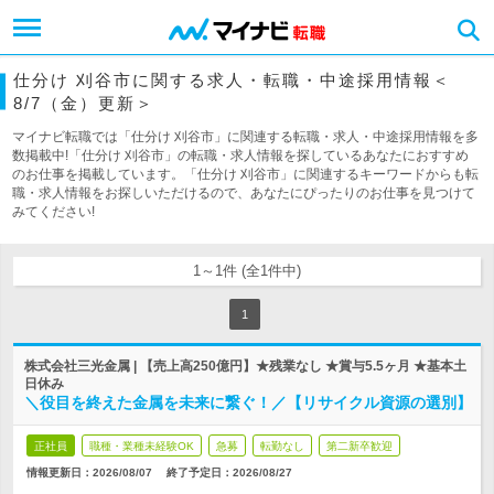
仕分け 刈谷市に関する求人・転職・中途採用情報＜
8/7（金）更新＞
マイナビ転職では「仕分け 刈谷市」に関連する転職・求人・中途採用情報を多
数掲載中!「仕分け 刈谷市」の転職・求人情報を探しているあなたにおすすめ
のお仕事を掲載しています。「仕分け 刈谷市」に関連するキーワードからも転
職・求人情報をお探しいただけるので、あなたにぴったりのお仕事を見つけて
みてください!
1～1件 (全1件中)
1
株式会社三光金属 | 【売上高250億円】★残業なし ★賞与5.5ヶ月 ★基本土
日休み
＼役目を終えた金属を未来に繋ぐ！／【リサイクル資源の選別】
正社員
職種・業種未経験OK
急募
転勤なし
第二新卒歓迎
情報更新日：2026/08/07
終了予定日：
2026/08/27