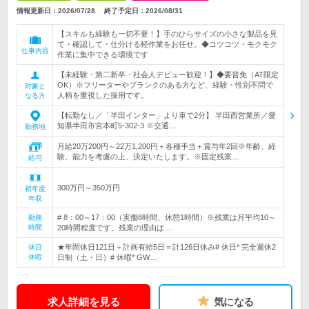
情報更新日：2026/07/28
終了予定日：
2026/08/31
【スキルも経験も一切不要！】手のひらサイズの小さな製品を見
て・確認して・仕分ける軽作業をお任せ。◆コツコツ・モクモク
仕事内容
作業に集中できる環境です
【未経験・第二新卒・社会人デビュー歓迎！】◆要普免（AT限定
OK）※フリーターやブランクのある方など、経験・性別不問で
対象と
人柄を重視した採用です。
なる方
【転勤なし／「半田インター」より車で2分】 半田西営業所／愛
知県半田市宮本町5-302-3 ※交通…
勤務地
月給20万200円～22万1,200円＋各種手当＋賞与年2回※年齢、経
験、能力を考慮の上、決定いたします。※固定残業…
給与
300万円～350万円
初年度
年収
# 8：00～17：00（実働8時間、休憩1時間）※残業は月平均10～
勤務
時間
20時間程度です。残業の理由は…
★年間休日121日＋計画有給5日＝計126日休み# 休日* 完全週休2
休日
休暇
日制（土・日）# 休暇* GW…
求人詳細を見る
気になる