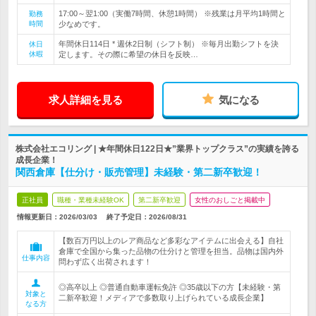
17:00～翌1:00（実働7時間、休憩1時間） ※残業は月平均1時間と
勤務
時間
少なめです。
年間休日114日 * 週休2日制（シフト制） ※毎月出勤シフトを決
休日
休暇
定します。その際に希望の休日を反映…
求人詳細を見る
気になる
株式会社エコリング | ★年間休日122日★”業界トップクラス”の実績を誇る
成長企業！
関西倉庫【仕分け・販売管理】未経験・第二新卒歓迎！
正社員
職種・業種未経験OK
第二新卒歓迎
女性のおしごと掲載中
情報更新日：2026/03/03
終了予定日：
2026/08/31
【数百万円以上のレア商品など多彩なアイテムに出会える】自社
倉庫で全国から集った品物の仕分けと管理を担当。品物は国内外
仕事内容
問わず広く出荷されます！
◎高卒以上 ◎普通自動車運転免許 ◎35歳以下の方【未経験・第
対象と
二新卒歓迎！メディアで多数取り上げられている成長企業】
なる方