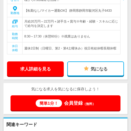
【転勤なし/マイカー通勤OK】 静岡県静岡市駿河区丸子6433
勤務地
月給20万円～22万円＋諸手当＋賞与※年齢・経験・スキルに応じ
て給与を決定します
給与
勤務
8:30～17:30（休憩60分）※残業はありません
時間
休日
週休2日制（日曜日、第2・第4土曜休み）祝日有給休暇長期休暇
休暇
求人詳細を見る
気になる
気になる求人を気になるに保存しよう！
会員登録
簡単1分！
（無料）
関連キーワード