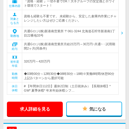
『資格・経験 』一切不要でOK！大手グループの安定感とホワイ
ト環境でスタート！
仕事内容
資格も経験も不要です。 未経験から、安定した倉庫内作業にチャ
対象と
レンジしたい方はぜひご応募ください。
なる方
共通Gロジ(株)新港南営業所 〒061-3244 北海道石狩市新港南1丁
目22番地33号
勤務地
共通Gロジ(株)新港南営業所月給23万円～30万円~共通~・試用期
間2ヶ月(同条件)
給与
320万円～420万円
初年度
年収
◆03時00分～12時30分◆08時30分～18時※実働8時間/休憩90分
勤務
時間
上記2パターンから選択可能
# 【年間休日112日】週休2日制（土日祝休み）【長期休暇】*
休日
休暇
GW* 夏季休暇* 年末年始休暇シフ…
求人詳細を見る
気になる