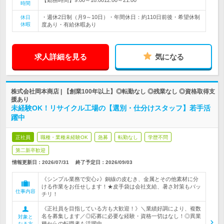
時間
・週休2日制（月9～10日）・年間休日：約110日前後・希望休制
休日
休暇
度あり・有給休暇あり
求人詳細を見る
気になる
株式会社岡本商店 | 【創業100年以上】◎転勤なし ◎残業なし ◎資格取得支
援あり
未経験OK！リサイクル工場の【選別・仕分けスタッフ】若手活
躍中
正社員
職種・業種未経験OK
急募
転勤なし
学歴不問
第二新卒歓迎
情報更新日：2026/07/31
終了予定日：
2026/09/03
《シンプル業務で安心♪》銅線の皮むき、金属とその他素材に分
ける作業をお任せします！★皮手袋は会社支給、暑さ対策もバッ
仕事内容
チリ！
《正社員を目指している方も大歓迎！》＼業績好調により、複数
名を募集します／◎応募に必要な経験・資格一切はなし！◎異業
対象と
種からの転職者も活躍中
なる方