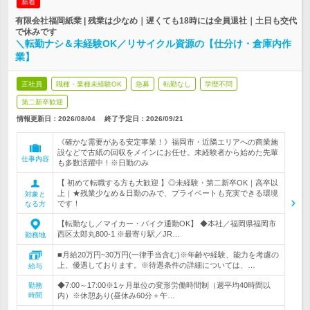
新着
有限会社福岡紙業 | 残業は少なめ｜遅くても18時には全員退社｜土日も交代
で休みです
＼転勤ナシ＆未経験OK／リサイクル資源の【仕分け・倉庫内作
業】
正社員
職種・業種未経験OK
急募
転勤なし
学歴不問
第二新卒歓迎
情報更新日：2026/08/04
終了予定日：
2026/09/21
《確かな需要がある安定事業！》福岡市・近隣エリアへの商業施
設などで古紙の回収をメインにお任せ。未経験者から始めた先輩
仕事内容
も多数活躍中！※日勤のみ
【 初めて転職する方も大歓迎 】◎未経験・第二新卒OK｜高卒以
上｜★残業少なめ＆日勤のみで、プライベートも充実できる環境
対象と
です！
なる方
【転勤なし／マイカー・バイク通勤OK】 ◆本社／福岡県福岡市
西区太郎丸800-1 ※最寄り駅／JR…
勤務地
■月給20万円~30万円(一律手当含む)※年齢や経験、能力を考慮の
上、優遇しております。※待遇条件の詳細については、…
給与
◆7:00～17:00※1ヶ月単位の変形労働時間制（週平均40時間以
勤務
時間
内）※休憩あり(昼休み60分＋午…