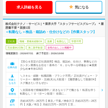
求人詳細を見る
気になる
株式会社テクノ・サービス | ＊業界大手『スタッフサービスグループ』 ＊履
歴書不要＊面接1回
＜転勤なし＞検品・箱詰め・仕分けなどの【作業スタッフ】
正社員
職種・業種未経験OK
急募
転勤なし
学歴不問
完全週休2日制
第二新卒歓迎
女性のおしごと掲載中
情報更新日：2026/07/31
終了予定日：
2026/10/08
【安心＆安定の正社員採用】検品、箱詰め、仕分け、事務などの
カンタン業務をお任せ！基本の「キ」から学べる研修あり★残業
仕事内容
少なめ★年休125日
＼スキル・経験・転職回数・ブランク不問／ 正社員デビュー・フ
リーター・離職中・主婦(夫)も大歓迎！【履歴書なしで面接OK】
対象と
スグ働きたい方もぜひ♪
なる方
＼全国各地で積極採用中／ 好きなエリアで働ける！ 転居を伴う
転勤なし！ U・Iターン歓迎！ 全国に…
勤務地
月給18万円～28万円【 東京／千葉／神奈川 】月給23万円～28万
円【 大阪／埼玉 】月給21万円～26万円【 茨…
給与