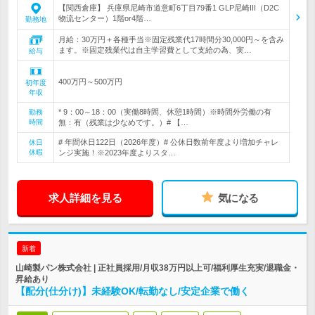
【関西倉庫】 兵庫県尼崎市道意町6丁目79番1 GLP尼崎III（D2C
物流センター）1階or4階…
勤務地
月給：30万円＋各種手当※固定残業代17時間分30,000円～を含み
ます。※固定残業代は自主学習費として支給の為、実…
給与
400万円～500万円
初年度
年収
* 9：00～18：00（実働8時間、休憩1時間）※時間外労働の有
勤務
時間
無：有（残業は少なめです。）# 【…
# 年間休日122日（2026年度）# 公休日数前年度より増加チャレ
休日
休暇
ンジ実施！※2023年度よりスタ…
求人詳細を見る
気になる
新着
山崎製パン株式会社 | 正社員採用/月収38万円以上可/福利厚生充実/退職金・
昇給あり
【配分(仕分け)】未経験OK/転勤なし/安定企業で働く