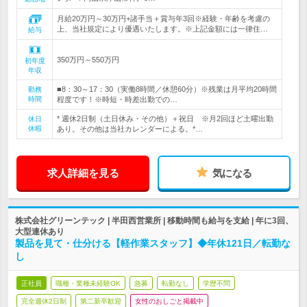
月給20万円～30万円+諸手当＋賞与年3回※経験・年齢を考慮の
上、当社規定により優遇いたします。※上記金額には一律住…
給与
350万円～550万円
初年度
年収
■8：30～17：30（実働8時間／休憩60分）※残業は月平均20時間
勤務
時間
程度です！※時短・時差出勤での…
* 週休2日制（土日休み・その他）＋祝日 ※月2回ほど土曜出勤
休日
休暇
あり。その他は当社カレンダーによる。*…
求人詳細を見る
気になる
株式会社グリーンテック | 半田西営業所 | 移動時間も給与を支給 | 年に3回、
大型連休あり
製品を見て・仕分ける【軽作業スタッフ】◆年休121日／転勤な
し
正社員
職種・業種未経験OK
急募
転勤なし
学歴不問
完全週休2日制
第二新卒歓迎
女性のおしごと掲載中