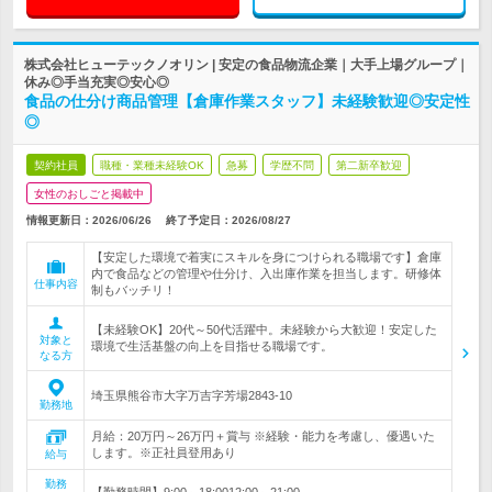
株式会社ヒューテックノオリン | 安定の食品物流企業｜大手上場グループ｜
休み◎手当充実◎安心◎
食品の仕分け商品管理【倉庫作業スタッフ】未経験歓迎◎安定性
◎
契約社員
職種・業種未経験OK
急募
学歴不問
第二新卒歓迎
女性のおしごと掲載中
情報更新日：2026/06/26
終了予定日：
2026/08/27
【安定した環境で着実にスキルを身につけられる職場です】倉庫
内で食品などの管理や仕分け、入出庫作業を担当します。研修体
仕事内容
制もバッチリ！
【未経験OK】20代～50代活躍中。未経験から大歓迎！安定した
対象と
環境で生活基盤の向上を目指せる職場です。
なる方
埼玉県熊谷市大字万吉字芳場2843-10
勤務地
月給：20万円～26万円＋賞与 ※経験・能力を考慮し、優遇いた
します。※正社員登用あり
給与
勤務
【勤務時間】9:00～18:0012:00～21:00