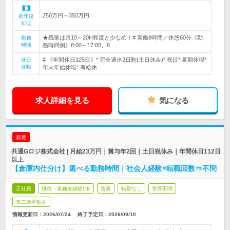
250万円～350万円
初年度
年収
★残業は月10～20H程度と少なめ！# 実働8時間／休憩60分《勤
勤務
時間
務時間例》8:00～17:00、8…
# 《年間休日125日》* 完全週休2日制(土日休み)* 祝日* 夏期休暇*
休日
休暇
年末年始休暇* 有給休…
求人詳細を見る
気になる
新着
共通Gロジ株式会社 | 月給23万円｜賞与年2回｜土日祝休み｜年間休日112日
以上
【倉庫内仕分け】選べる勤務時間｜社会人経験×転職回数⇒不問
正社員
職種・業種未経験OK
急募
転勤なし
学歴不問
第二新卒歓迎
情報更新日：2026/07/24
終了予定日：
2026/09/10