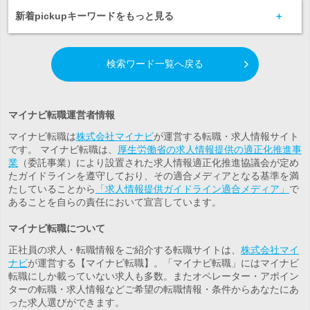
新着pickupキーワードをもっと見る
検索ワード一覧へ戻る
マイナビ転職運営者情報
マイナビ転職は
株式会社マイナビ
が運営する転職・求人情報サイト
です。 マイナビ転職は、
厚生労働省の求人情報提供の適正化推進事
業
（委託事業）により設置された求人情報適正化推進協議会が定め
たガイドラインを遵守しており、その適合メディアとなる基準を満
たしていることから
「求人情報提供ガイドライン適合メディア」
で
あることを自らの責任において宣言しています。
マイナビ転職について
正社員の求人・転職情報をご紹介する転職サイトは、
株式会社マイ
ナビ
が運営する【マイナビ転職】。「マイナビ転職」にはマイナビ
転職にしか載っていない求人も多数。また
オペレーター・アポイン
ター
の転職・求人情報などご希望の転職情報・条件からあなたにあ
った求人選びができます。