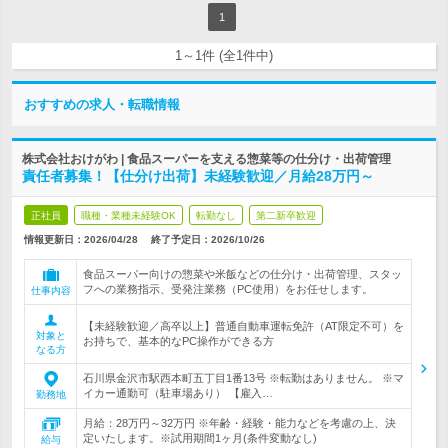
1
1～1件 (全1件中)
おすすめの求人・転職情報
株式会社おけがわ | 食品スーパーを支える惣菜等の仕分け・出荷管理
責任者募集！【仕分け出荷】未経験歓迎／月給28万円～
正社員
職種・業種未経験OK
転勤なし
第二新卒歓迎
情報更新日：2026/04/28
終了予定日：
2026/10/26
食品スーパー向けの惣菜や米飯などの仕分け・出荷管理、スタッ
フへの業務指示、受発注業務（PC使用）をお任せします。
仕事内容
【未経験歓迎／高卒以上】普通自動車運転免許（AT限定不可）を
対象と
お持ちで、基本的なPC操作ができる方
なる方
石川県金沢市駅西本町五丁目1番13号 ※転勤はありません。 ※マ
イカー通勤可（駐車場あり） 【雇入…
勤務地
月給：28万円～32万円 ※年齢・経験・能力などを考慮の上、決
定いたします。※試用期間1ヶ月(条件変動なし)
給与