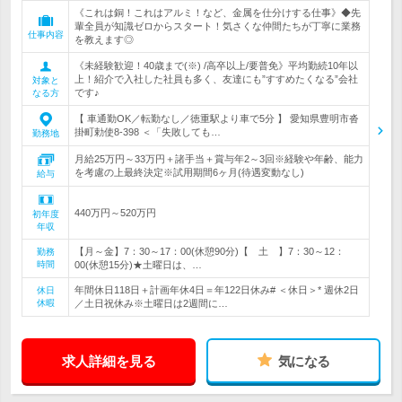
《これは銅！これはアルミ！など、金属を仕分けする仕事》◆先
輩全員が知識ゼロからスタート！気さくな仲間たちが丁寧に業務
仕事内容
を教えます◎
《未経験歓迎！40歳まで(※) /高卒以上/要普免》平均勤続10年以
上！紹介で入社した社員も多く、友達にも”すすめたくなる”会社
対象と
です♪
なる方
【 車通勤OK／転勤なし／徳重駅より車で5分 】 愛知県豊明市沓
掛町勅使8-398 ＜「失敗しても…
勤務地
月給25万円～33万円＋諸手当＋賞与年2～3回※経験や年齢、能力
を考慮の上最終決定※試用期間6ヶ月(待遇変動なし)
給与
440万円～520万円
初年度
年収
【月～金】7：30～17：00(休憩90分)【 土 】7：30～12：
勤務
時間
00(休憩15分)★土曜日は、…
年間休日118日＋計画年休4日＝年122日休み# ＜休日＞* 週休2日
休日
休暇
／土日祝休み※土曜日は2週間に…
求人詳細を見る
気になる