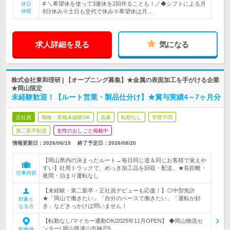
# ＼希望休を使って3連休を2回作ることも！／◆シフトによる月
休日
休暇
8日休み※土日も交代で休み※希望休は月…
求人詳細を見る
気になる
株式会社東和理研 | 【オープニング募集】★金属の表面加工を手がける企業
★岡山限定
未経験歓迎！【ルート営業・製品仕分け】★賞与実績4～7ヶ月分
正社員
職種・業種未経験OK
急募
転勤なし
学歴不問
第二新卒歓迎
女性のおしごと掲載中
情報更新日：2026/06/19
終了予定日：
2026/08/20
【岡山県内の決まったルート→毎日同じ道＆同じお客様で覚えや
すい】社用トラックで、めっき加工品を回収・配送。★長距離・
仕事内容
夜間・泊まり運転なし
【未経験・第二新卒・正社員デビューも応援！】◎中型免許
★「岡山で働きたい」「自分のペースで働きたい」「運転が好
対象と
き」などきっかけは問いません！
なる方
【転勤なし/マイカー通勤OK/2025年11月OPEN】 ◆岡山物流セ
ンター/ 岡山県津山市神戸5…
勤務地