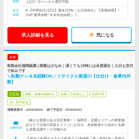
時間
上記2パターンから選択可能
# 【年間休日112日】週休2日制（土日祝休み）【長期休暇】*
休日
休暇
GW* 夏季休暇* 年末年始休暇シフ…
求人詳細を見る
気になる
新着
有限会社福岡紙業 | 残業は少なめ｜遅くても18時には全員退社｜土日も交代
で休みです
＼転勤ナシ＆未経験OK／リサイクル資源の【仕分け・倉庫内作
業】
正社員
職種・業種未経験OK
急募
転勤なし
学歴不問
第二新卒歓迎
情報更新日：2026/08/04
終了予定日：
2026/09/21
《確かな需要がある安定事業！》福岡市・近隣エリアへの商業施
設などで古紙の回収をメインにお任せ。未経験者から始めた先輩
仕事内容
も多数活躍中！※日勤のみ
【 初めて転職する方も大歓迎 】◎未経験・第二新卒OK｜高卒以