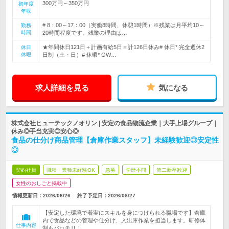
300万円～350万円
初年度
年収
# 8：00～17：00（実働8時間、休憩1時間）※残業は月平均10～
勤務
時間
20時間程度です。残業の理由は…
★年間休日121日＋計画有給5日＝計126日休み# 休日* 完全週休2
休日
休暇
日制（土・日）# 休暇* GW…
求人詳細を見る
気になる
株式会社ヒューテックノオリン | 安定の食品物流企業｜大手上場グループ｜
休み◎手当充実◎安心◎
食品の仕分け商品管理【倉庫作業スタッフ】未経験歓迎◎安定性
◎
契約社員
職種・業種未経験OK
急募
学歴不問
第二新卒歓迎
女性のおしごと掲載中
情報更新日：2026/06/26
終了予定日：
2026/08/27
【安定した環境で着実にスキルを身につけられる職場です】倉庫
内で食品などの管理や仕分け、入出庫作業を担当します。研修体
仕事内容
制もバッチリ！