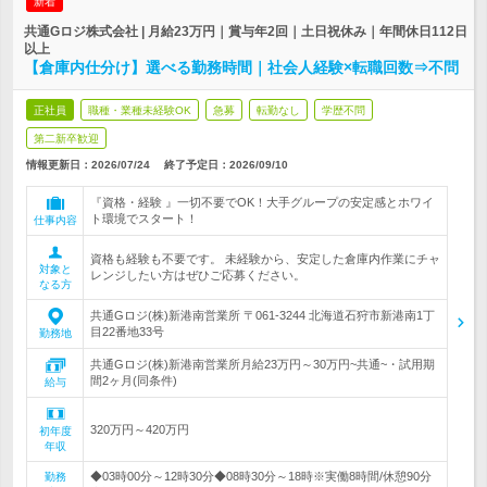
新着
共通Gロジ株式会社 | 月給23万円｜賞与年2回｜土日祝休み｜年間休日112日
以上
【倉庫内仕分け】選べる勤務時間｜社会人経験×転職回数⇒不問
正社員
職種・業種未経験OK
急募
転勤なし
学歴不問
第二新卒歓迎
情報更新日：2026/07/24
終了予定日：
2026/09/10
『資格・経験 』一切不要でOK！大手グループの安定感とホワイ
ト環境でスタート！
仕事内容
資格も経験も不要です。 未経験から、安定した倉庫内作業にチャ
対象と
レンジしたい方はぜひご応募ください。
なる方
共通Gロジ(株)新港南営業所 〒061-3244 北海道石狩市新港南1丁
目22番地33号
勤務地
共通Gロジ(株)新港南営業所月給23万円～30万円~共通~・試用期
間2ヶ月(同条件)
給与
320万円～420万円
初年度
年収
◆03時00分～12時30分◆08時30分～18時※実働8時間/休憩90分
勤務