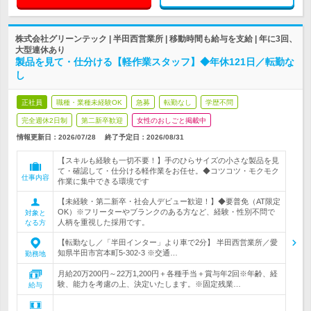
株式会社グリーンテック | 半田西営業所 | 移動時間も給与を支給 | 年に3回、
大型連休あり
製品を見て・仕分ける【軽作業スタッフ】◆年休121日／転勤な
し
正社員
職種・業種未経験OK
急募
転勤なし
学歴不問
完全週休2日制
第二新卒歓迎
女性のおしごと掲載中
情報更新日：2026/07/28
終了予定日：
2026/08/31
【スキルも経験も一切不要！】手のひらサイズの小さな製品を見
て・確認して・仕分ける軽作業をお任せ。◆コツコツ・モクモク
仕事内容
作業に集中できる環境です
【未経験・第二新卒・社会人デビュー歓迎！】◆要普免（AT限定
OK）※フリーターやブランクのある方など、経験・性別不問で
対象と
人柄を重視した採用です。
なる方
【転勤なし／「半田インター」より車で2分】 半田西営業所／愛
知県半田市宮本町5-302-3 ※交通…
勤務地
月給20万200円～22万1,200円＋各種手当＋賞与年2回※年齢、経
験、能力を考慮の上、決定いたします。※固定残業…
給与