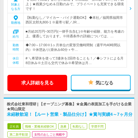
上｜★残業少なめ＆日勤のみで、プライベートも充実できる環境
対象と
です！
なる方
【転勤なし／マイカー・バイク通勤OK】 ◆本社／福岡県福岡市
西区太郎丸800-1 ※最寄り駅／JR…
勤務地
■月給20万円~30万円(一律手当含む)※年齢や経験、能力を考慮の
上、優遇しております。※待遇条件の詳細については、…
給与
◆7:00～17:00※1ヶ月単位の変形労働時間制（週平均40時間以
勤務
時間
内）※休憩あり(昼休み60分＋午…
# ＼希望休を使って3連休を2回作ることも！／◆シフトによる月
休日
休暇
8日休み※土日も交代で休み※希望休は月…
求人詳細を見る
気になる
株式会社東和理研 | 【オープニング募集】★金属の表面加工を手がける企業
★岡山限定
未経験歓迎！【ルート営業・製品仕分け】★賞与実績4～7ヶ月分
正社員
職種・業種未経験OK
急募
転勤なし
学歴不問
第二新卒歓迎
女性のおしごと掲載中