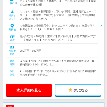
カンタン業務をお任せ！基本の「キ」から学べる研修あり★残業
仕事内容
少なめ★年休125日
＼スキル・経験・転職回数・ブランク不問／ 正社員デビュー・フ
リーター・離職中・主婦(夫)も大歓迎！【履歴書なしで面接OK】
対象と
スグ働きたい方もぜひ♪
なる方
＼全国各地で積極採用中／ 好きなエリアで働ける！ 転居を伴う
転勤なし！ U・Iターン歓迎！ 全国に…
勤務地
月給18万円～28万円【 東京／千葉／神奈川 】月給23万円～28万
円【 大阪／埼玉 】月給21万円～26万円【 茨…
給与
250万円～350万円
初年度
年収
★残業は月10～20H程度と少なめ！# 実働8時間／休憩60分《勤
勤務
時間
務時間例》8:00～17:00、8…
# 《年間休日125日》* 完全週休2日制(土日休み)* 祝日* 夏期休暇*
休日
休暇
年末年始休暇* 有給休…
求人詳細を見る
気になる