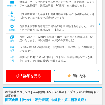
食品スーパー向けの惣菜や米飯などの仕分け・出荷管理、スタッ
フへの業務指示、受発注業務（PC使用）をお任せします。
仕事内容
【未経験歓迎／高卒以上】普通自動車運転免許（AT限定不可）を
対象と
お持ちで、基本的なPC操作ができる方
なる方
石川県金沢市駅西本町五丁目1番13号 ※転勤はありません。 ※マ
イカー通勤可（駐車場あり） 【雇入…
勤務地
月給：28万円～32万円 ※年齢・経験・能力などを考慮の上、決
定いたします。※試用期間1ヶ月(条件変動なし)
給与
17:00～翌1:00（実働7時間、休憩1時間） ※残業は月平均1時間と
勤務
時間
少なめです。
年間休日114日 * 週休2日制（シフト制） ※毎月出勤シフトを決
休日
休暇
定します。その際に希望の休日を反映…
求人詳細を見る
気になる
株式会社エコリング | ★年間休日122日★”業界トップクラス”の実績を誇る
成長企業！
関西倉庫【仕分け・販売管理】未経験・第二新卒歓迎！