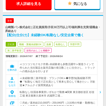
求人詳細を見る
気になる
新着
山崎製パン株式会社 | 正社員採用/月収38万円以上可/福利厚生充実/退職金・
昇給あり
【配分(仕分け)】未経験OK/転勤なし/安定企業で働く
正社員
職種・業種未経験OK
急募
転勤なし
学歴不問
第二新卒歓迎
女性のおしごと掲載中
情報更新日：2026/07/07
終了予定日：
2026/08/24
≪コツコツモクモク作業♪未経験者も多数活躍中≫製造ラインで
作られた当社製品を販売店舗の発注数ごとに仕分けし、トラック
仕事内容
への積み込みを行います
≪未経験/第二新卒歓迎・ブランクOK≫◆学歴/知識/経験不問
◆『転勤なく地元で正社員として将来も安心して働きたい』方歓
対象と
迎★アルムナイ採用実績あり
なる方
転勤なし/全国各事業所いずれかで勤務 ■関東 東京都杉並区 杉並
工場 東京都東久留米市 武蔵野工場…
勤務地
◇月給／基本給210,000円～259,840円（入社時の年齢・勤務地に