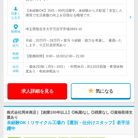
【未経験OK】20代～50代活躍中。未経験から大歓迎！安定した
対象と
環境で生活基盤の向上を目指せる職場です。
なる方
埼玉県熊谷市大字万吉字芳場2843-10
勤務地
月給：20万円～26万円＋賞与 ※経験・能力を考慮し、優遇いた
します。※正社員登用あり
給与
勤務
【勤務時間】9:00～18:0012:00～21:00
時間
・週休2日制（月9～10日）・年間休日：約110日前後・希望休制
休日
休暇
度あり・有給休暇あり
求人詳細を見る
気になる
株式会社岡本商店 | 【創業100年以上】◎転勤なし ◎残業なし ◎資格取得支
援あり
未経験OK！リサイクル工場の【選別・仕分けスタッフ】若手活
躍中