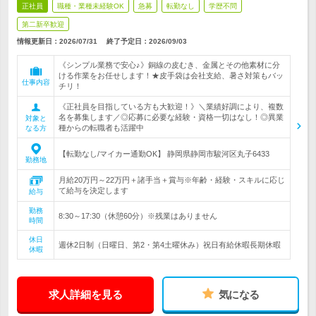
正社員
職種・業種未経験OK
急募
転勤なし
学歴不問
第二新卒歓迎
情報更新日：2026/07/31
終了予定日：
2026/09/03
《シンプル業務で安心♪》銅線の皮むき、金属とその他素材に分
ける作業をお任せします！★皮手袋は会社支給、暑さ対策もバッ
仕事内容
チリ！
《正社員を目指している方も大歓迎！》＼業績好調により、複数
名を募集します／◎応募に必要な経験・資格一切はなし！◎異業
対象と
種からの転職者も活躍中
なる方
【転勤なし/マイカー通勤OK】 静岡県静岡市駿河区丸子6433
勤務地
月給20万円～22万円＋諸手当＋賞与※年齢・経験・スキルに応じ
て給与を決定します
給与
勤務
8:30～17:30（休憩60分）※残業はありません
時間
休日
週休2日制（日曜日、第2・第4土曜休み）祝日有給休暇長期休暇
休暇
求人詳細を見る
気になる