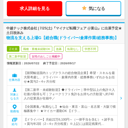
求人詳細を見る
気になる
中越テック株式会社 | 7/25(土)『マイナビ転職フェア @富山』に出展予定★
土日祝休み
物流を支える上場G【総合職(ドライバー/倉庫作業/総務事務)】
正社員
職種・業種未経験OK
急募
転勤なし
学歴不問
第二新卒歓迎
女性のおしごと掲載中
情報更新日：2026/07/22
終了予定日：
2026/09/17
【新聞輸送国内トップクラスの総合物流企業】希望・スキルを最
大限考慮し、ドライバー・倉庫内作業・総務事務いずれかをお任
仕事内容
せ★賞与2～4ヶ月分程
【第二新卒・未経験歓迎】◆ドライバー｜準中型以上の免許※入
社後の取得も可｜フォークリフト免許をお持ちの方歓迎＼約740
対象と
人の従業員が在籍中／
なる方
【全国募集／転勤なし】 ★仙台・東京・富山・名古屋・大阪で積
極募集中！ ★マイカー通勤OK 【ドラ…
勤務地
【ドライバー】月給22万6,100円～（一律手当を含む）＋諸手当
＋賞与年2回（2～4ヶ月分程度）※上記には固定残業代…
給与