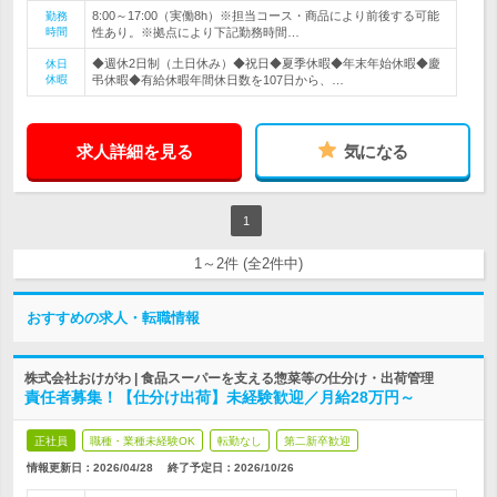
8:00～17:00（実働8h）※担当コース・商品により前後する可能
勤務
時間
性あり。※拠点により下記勤務時間…
◆週休2日制（土日休み）◆祝日◆夏季休暇◆年末年始休暇◆慶
休日
休暇
弔休暇◆有給休暇年間休日数を107日から、…
求人詳細を見る
気になる
1
1～2件 (全2件中)
おすすめの求人・転職情報
株式会社おけがわ | 食品スーパーを支える惣菜等の仕分け・出荷管理
責任者募集！【仕分け出荷】未経験歓迎／月給28万円～
正社員
職種・業種未経験OK
転勤なし
第二新卒歓迎
情報更新日：2026/04/28
終了予定日：
2026/10/26