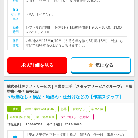
よる）◇諸手当：下記【初年度月収例※35歳入…
給与
368万円～527万円
初年度
年収
シフト制(実働8H、休憩1Ｈ)【勤務時間例】9:00～18:00、13:00
勤務
時間
～22:00、20:00…
# 年間休日116日■月9日（うるう年を除く3月度は8日）┗他にも
休日
休暇
年間で取得する休日が9日あります！…
求人詳細を見る
気になる
株式会社テクノ・サービス | ＊業界大手『スタッフサービスグループ』 ＊履
歴書不要＊面接1回
＜転勤なし＞検品・箱詰め・仕分けなどの【作業スタッフ】
正社員
職種・業種未経験OK
急募
転勤なし
学歴不問
完全週休2日制
第二新卒歓迎
女性のおしごと掲載中
情報更新日：2026/07/31
終了予定日：
2026/10/08
【安心＆安定の正社員採用】検品、箱詰め、仕分け、事務などの