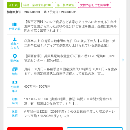
正社員
職種・業種未経験OK
第二新卒歓迎
女性のおしごと掲載中
情報更新日：2026/03/03
終了予定日：
2026/08/31
【数百万円以上のレア商品など多彩なアイテムに出会える】自社
倉庫で全国から集った品物の仕分けと管理を担当。品物は国内外
仕事内容
問わず広く出荷されます！
◎高卒以上 ◎普通自動車運転免許 ◎35歳以下の方【未経験・第
対象と
二新卒歓迎！メディアで多数取り上げられている成長企業】
なる方
【関西倉庫】 兵庫県尼崎市道意町6丁目79番1 GLP尼崎III（D2C
物流センター）1階or4階…
勤務地
月給：30万円＋各種手当※固定残業代17時間分30,000円～を含み
ます。※固定残業代は自主学習費として支給の為、実…
給与
400万円～500万円
初年度
年収
* 9：00～18：00（実働8時間、休憩1時間）※時間外労働の有
勤務
時間
無：有（残業は少なめです。）# 【…
# 年間休日122日（2026年度）# 公休日数前年度より増加チャレ
休日
休暇
ンジ実施！※2023年度よりスタ…