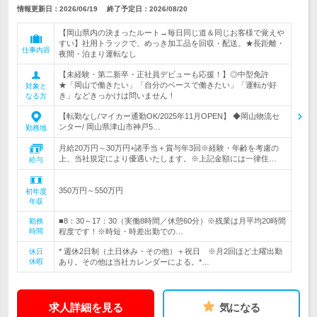
情報更新日：2026/06/19
終了予定日：
2026/08/20
【岡山県内の決まったルート→毎日同じ道＆同じお客様で覚えや
すい】社用トラックで、めっき加工品を回収・配送。★長距離・
仕事内容
夜間・泊まり運転なし
【未経験・第二新卒・正社員デビューも応援！】◎中型免許
★「岡山で働きたい」「自分のペースで働きたい」「運転が好
対象と
き」などきっかけは問いません！
なる方
【転勤なし/マイカー通勤OK/2025年11月OPEN】 ◆岡山物流セ
ンター/ 岡山県津山市神戸5…
勤務地
月給20万円～30万円+諸手当＋賞与年3回※経験・年齢を考慮の
上、当社規定により優遇いたします。※上記金額には一律住…
給与
350万円～550万円
初年度
年収
■8：30～17：30（実働8時間／休憩60分）※残業は月平均20時間
勤務
時間
程度です！※時短・時差出勤での…
* 週休2日制（土日休み・その他）＋祝日 ※月2回ほど土曜出勤
休日
休暇
あり。その他は当社カレンダーによる。*…
求人詳細を見る
気になる