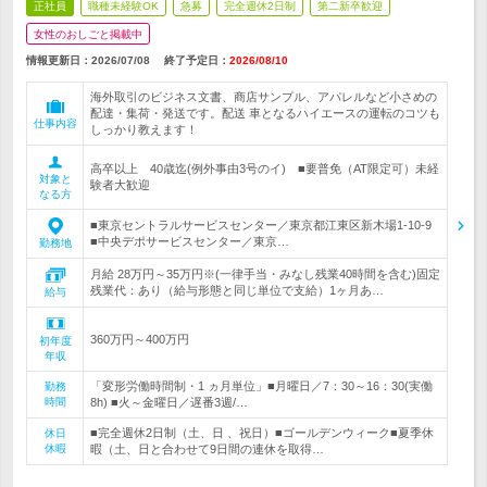
正社員
職種未経験OK
急募
完全週休2日制
第二新卒歓迎
女性のおしごと掲載中
情報更新日：2026/07/08
終了予定日：
2026/08/10
海外取引のビジネス文書、商店サンプル、アパレルなど小さめの
配達・集荷・発送です。配送 車となるハイエースの運転のコツも
仕事内容
しっかり教えます！
高卒以上 40歳迄(例外事由3号のイ) ■要普免（AT限定可）未経
対象と
験者大歓迎
なる方
■東京セントラルサービスセンター／東京都江東区新木場1-10-9
■中央デポサービスセンター／東京…
勤務地
月給 28万円～35万円※(一律手当・みなし残業40時間を含む)固定
残業代：あり（給与形態と同じ単位で支給）1ヶ月あ…
給与
360万円～400万円
初年度
年収
「変形労働時間制・1 ヵ月単位」■月曜日／7：30～16：30(実働
勤務
時間
8h) ■火～金曜日／遅番3週/…
■完全週休2日制（土、日 、祝日）■ゴールデンウィーク■夏季休
休日
休暇
暇（土、日と合わせて9日間の連休を取得…