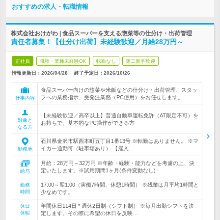
おすすめの求人・転職情報
株式会社おけがわ | 食品スーパーを支える惣菜等の仕分け・出荷管理
責任者募集！【仕分け出荷】未経験歓迎／月給28万円～
正社員
職種・業種未経験OK
転勤なし
第二新卒歓迎
情報更新日：2026/04/28
終了予定日：
2026/10/26
食品スーパー向けの惣菜や米飯などの仕分け・出荷管理、スタッ
フへの業務指示、受発注業務（PC使用）をお任せします。
仕事内容
【未経験歓迎／高卒以上】普通自動車運転免許（AT限定不可）を
対象と
お持ちで、基本的なPC操作ができる方
なる方
石川県金沢市駅西本町五丁目1番13号 ※転勤はありません。 ※マ
イカー通勤可（駐車場あり） 【雇入…
勤務地
月給：28万円～32万円 ※年齢・経験・能力などを考慮の上、決
定いたします。※試用期間1ヶ月(条件変動なし)
給与
17:00～翌1:00（実働7時間、休憩1時間） ※残業は月平均1時間と
勤務
時間
少なめです。
年間休日114日 * 週休2日制（シフト制） ※毎月出勤シフトを決
休日
休暇
定します。その際に希望の休日を反映…