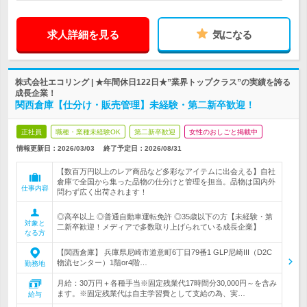
求人詳細を見る
気になる
株式会社エコリング | ★年間休日122日★”業界トップクラス”の実績を誇る
成長企業！
関西倉庫【仕分け・販売管理】未経験・第二新卒歓迎！
正社員
職種・業種未経験OK
第二新卒歓迎
女性のおしごと掲載中
情報更新日：2026/03/03
終了予定日：
2026/08/31
【数百万円以上のレア商品など多彩なアイテムに出会える】自社
倉庫で全国から集った品物の仕分けと管理を担当。品物は国内外
仕事内容
問わず広く出荷されます！
◎高卒以上 ◎普通自動車運転免許 ◎35歳以下の方【未経験・第
対象と
二新卒歓迎！メディアで多数取り上げられている成長企業】
なる方
【関西倉庫】 兵庫県尼崎市道意町6丁目79番1 GLP尼崎III（D2C
物流センター）1階or4階…
勤務地
月給：30万円＋各種手当※固定残業代17時間分30,000円～を含み
ます。※固定残業代は自主学習費として支給の為、実…
給与