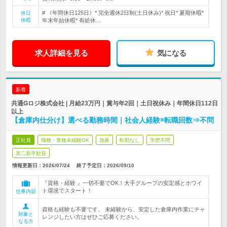
# 《年間休日125日》* 完全週休2日制(土日休み)* 祝日* 夏期休暇*
休日
休暇
年末年始休暇* 有給休…
求人詳細を見る
気になる
新着
共通Gロジ株式会社 | 月給23万円｜賞与年2回｜土日祝休み｜年間休日112日
以上
【倉庫内仕分け】選べる勤務時間｜社会人経験×転職回数⇒不問
正社員
職種・業種未経験OK
急募
転勤なし
学歴不問
第二新卒歓迎
情報更新日：2026/07/24
終了予定日：
2026/09/10
『資格・経験 』一切不要でOK！大手グループの安定感とホワイ
ト環境でスタート！
仕事内容
資格も経験も不要です。 未経験から、安定した倉庫内作業にチャ
対象と
レンジしたい方はぜひご応募ください。
なる方