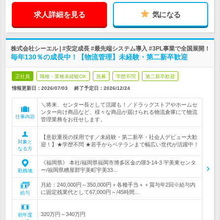
求人詳細を見る
気になる
株式会社シーエル | #安定成長 #最先端システム導入 #3PL事業で全国展開！
毎年130％の成長中！【物流管理】未経験・第二新卒歓迎
正社員
職種・業種未経験OK
急募
学歴不問
第二新卒歓迎
情報更新日：2026/07/03
終了予定日：
2026/12/24
＼将来、センター長として活躍も！／ドラッグストアやホームセ
ンター向け商品など、様々な商品が届けられる物流倉庫にて物流
仕事内容
管理業務をお任せします。
【意欲重視の採用です／未経験・第二新卒・社会人デビュー大歓
対象と
迎！】★学歴不問 ★若手からベテランまで幅広い世代が活躍中！
なる方
《福岡県》 本社/福岡県福岡市博多区金の隈3-14-3 宇美東センタ
ー/福岡県糟屋郡宇美町宇美33…
勤務地
月給：240,000円～350,000円＋各種手当＋＋賞与年2回※給与内
に固定残業代として67,000円～/45時間…
給与
320万円～340万円
初年度