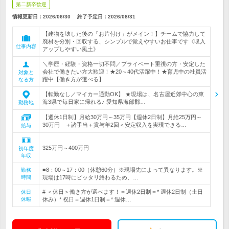
第二新卒歓迎
情報更新日：2026/06/30
終了予定日：
2026/08/31
【建物を壊した後の「お片付け」がメイン！】チームで協力して
廃材を分別・回収する、シンプルで覚えやすいお仕事です《収入
仕事内容
アップしやすい風土》
＼学歴・経験・資格一切不問／プライベート重視の方・安定した
会社で働きたい方大歓迎！★20～40代活躍中！★育児中の社員活
対象と
躍中【働き方が選べる】
なる方
【転勤なし／マイカー通勤OK】 ★現場は、名古屋近郊中心の東
海3県で毎日家に帰れる♪ 愛知県海部郡…
勤務地
【週休1日制】月給30万円～35万円【週休2日制】月給25万円～
30万円 ＋諸手当＋賞与年2回＜安定収入を実現できる…
給与
325万円～400万円
初年度
年収
■8：00～17：00（休憩60分）※現場先によって異なります。※
勤務
時間
現場は17時にピッタリ終わるため、…
# ＜休日＞働き方が選べます！＝週休2日制＝* 週休2日制（土日
休日
休暇
休み）* 祝日＝週休1日制＝* 週休…