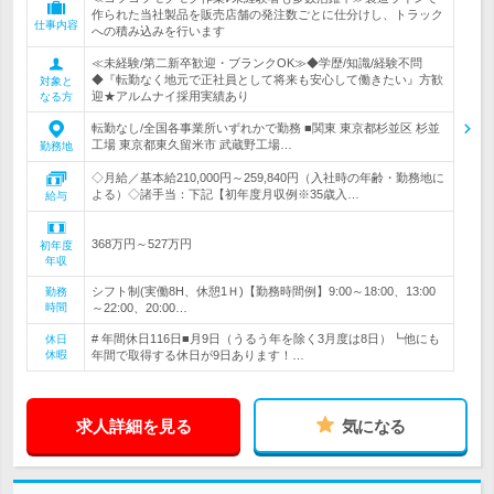
作られた当社製品を販売店舗の発注数ごとに仕分けし、トラック
仕事内容
への積み込みを行います
≪未経験/第二新卒歓迎・ブランクOK≫◆学歴/知識/経験不問
◆『転勤なく地元で正社員として将来も安心して働きたい』方歓
対象と
迎★アルムナイ採用実績あり
なる方
転勤なし/全国各事業所いずれかで勤務 ■関東 東京都杉並区 杉並
工場 東京都東久留米市 武蔵野工場…
勤務地
◇月給／基本給210,000円～259,840円（入社時の年齢・勤務地に
よる）◇諸手当：下記【初年度月収例※35歳入…
給与
368万円～527万円
初年度
年収
シフト制(実働8H、休憩1Ｈ)【勤務時間例】9:00～18:00、13:00
勤務
時間
～22:00、20:00…
# 年間休日116日■月9日（うるう年を除く3月度は8日）┗他にも
休日
休暇
年間で取得する休日が9日あります！…
求人詳細を見る
気になる