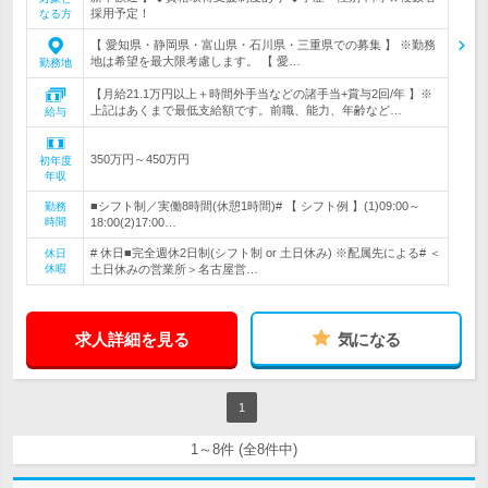
採用予定！
なる方
【 愛知県・静岡県・富山県・石川県・三重県での募集 】 ※勤務
地は希望を最大限考慮します。 【 愛…
勤務地
【月給21.1万円以上＋時間外手当などの諸手当+賞与2回/年 】※
上記はあくまで最低支給額です。前職、能力、年齢など…
給与
350万円～450万円
初年度
年収
■シフト制／実働8時間(休憩1時間)# 【 シフト例 】(1)09:00～
勤務
時間
18:00(2)17:00…
# 休日■完全週休2日制(シフト制 or 土日休み) ※配属先による# ＜
休日
休暇
土日休みの営業所＞名古屋営…
求人詳細を見る
気になる
1
1～8件 (全8件中)