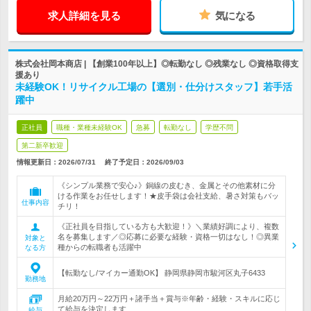
求人詳細を見る
気になる
株式会社岡本商店 | 【創業100年以上】◎転勤なし ◎残業なし ◎資格取得支
援あり
未経験OK！リサイクル工場の【選別・仕分けスタッフ】若手活
躍中
正社員
職種・業種未経験OK
急募
転勤なし
学歴不問
第二新卒歓迎
情報更新日：2026/07/31
終了予定日：
2026/09/03
《シンプル業務で安心♪》銅線の皮むき、金属とその他素材に分
ける作業をお任せします！★皮手袋は会社支給、暑さ対策もバッ
仕事内容
チリ！
《正社員を目指している方も大歓迎！》＼業績好調により、複数
名を募集します／◎応募に必要な経験・資格一切はなし！◎異業
対象と
種からの転職者も活躍中
なる方
【転勤なし/マイカー通勤OK】 静岡県静岡市駿河区丸子6433
勤務地
月給20万円～22万円＋諸手当＋賞与※年齢・経験・スキルに応じ
て給与を決定します
給与