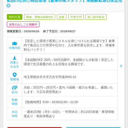
食品の仕分け商品管理【倉庫作業スタッフ】未経験歓迎◎安定性
◎
契約社員
職種・業種未経験OK
急募
学歴不問
第二新卒歓迎
女性のおしごと掲載中
情報更新日：2026/06/26
終了予定日：
2026/08/27
【安定した環境で着実にスキルを身につけられる職場です】倉庫
内で食品などの管理や仕分け、入出庫作業を担当します。研修体
仕事内容
制もバッチリ！
【未経験OK】20代～50代活躍中。未経験から大歓迎！安定した
対象と
環境で生活基盤の向上を目指せる職場です。
なる方
埼玉県熊谷市大字万吉字芳場2843-10
勤務地
月給：20万円～26万円＋賞与 ※経験・能力を考慮し、優遇いた
します。※正社員登用あり
給与
勤務
【勤務時間】9:00～18:0012:00～21:00
時間
・週休2日制（月9～10日）・年間休日：約110日前後・希望休制
休日
休暇
度あり・有給休暇あり