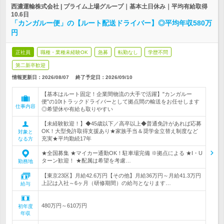
西濃運輸株式会社 | プライム上場グループ｜基本土日休み｜平均有給取得
10.6日
「カンガルー便」の【ルート配送ドライバー】◎平均年収580万
円
正社員
職種・業種未経験OK
急募
転勤なし
学歴不問
第二新卒歓迎
情報更新日：2026/08/07
終了予定日：
2026/09/10
【基本はルート固定！企業間物流の大手で活躍】"カンガルー
便"の10tトラックドライバーとして拠点間の輸送をお任せします
仕事内容
◎希望休や有給も取りやすい
【未経験歓迎！】◆45歳以下／高卒以上◆普通免許があれば応募
OK！大型免許取得支援あり★家族手当＆奨学金立替え制度など
対象と
充実★平均勤続17年
なる方
★全国募集 ★マイカー通勤OK！駐車場完備 ※拠点による ★I・U
ターン歓迎！ ★配属は希望を考慮…
勤務地
【東京23区】月給42.6万円【その他】月給36万円～月給41.3万円
上記は入社～6ヶ月（研修期間）の給与となります…
給与
480万円～610万円
初年度
年収