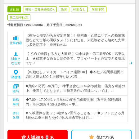
正社員
職種・業種未経験OK
急募
転勤なし
学歴不問
第二新卒歓迎
情報更新日：2026/08/04
終了予定日：
2026/09/21
《確かな需要がある安定事業！》福岡市・近隣エリアへの商業施
設などで古紙の回収をメインにお任せ。未経験者から始めた先輩
仕事内容
も多数活躍中！※日勤のみ
【 初めて転職する方も大歓迎 】◎未経験・第二新卒OK｜高卒以
上｜★残業少なめ＆日勤のみで、プライベートも充実できる環境
対象と
です！
なる方
【転勤なし／マイカー・バイク通勤OK】 ◆本社／福岡県福岡市
西区太郎丸800-1 ※最寄り駅／JR…
勤務地
■月給20万円~30万円(一律手当含む)※年齢や経験、能力を考慮の
上、優遇しております。※待遇条件の詳細については、…
給与
◆7:00～17:00※1ヶ月単位の変形労働時間制（週平均40時間以
勤務
時間
内）※休憩あり(昼休み60分＋午…
# ＼希望休を使って3連休を2回作ることも！／◆シフトによる月
休日
休暇
8日休み※土日も交代で休み※希望休は月…
求人詳細を見る
気になる