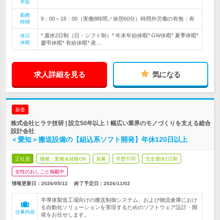
年収
勤務
9：00～18：00（実働8時間／休憩60分）時間外労働の有無：有
時間
* 週休2日制（日・シフト制）* 年末年始休暇* GW休暇* 夏季休暇*
休日
休暇
慶弔休暇* 有給休暇* 産…
求人詳細を見る
気になる
新着
株式会社ヒラテ技研 | 設立50年以上！幅広い業界のモノづくりを支える総合
設計会社
＜愛知＞搬送設備の【組込系ソフト開発】年休120日以上
正社員
職種・業種未経験OK
急募
学歴不問
完全週休2日制
女性のおしごと掲載中
情報更新日：2026/05/12
終了予定日：
2026/11/02
半導体製造工場向けの搬送制御システム、および物流倉庫におけ
る自動化ソリューションを実現するためのソフトウェア設計・開
仕事内容
発をお任せします。