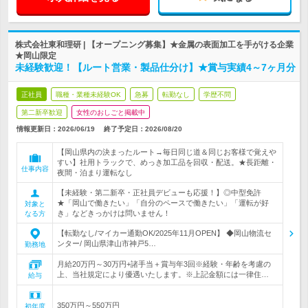
株式会社東和理研 | 【オープニング募集】★金属の表面加工を手がける企業
★岡山限定
未経験歓迎！【ルート営業・製品仕分け】★賞与実績4～7ヶ月分
正社員
職種・業種未経験OK
急募
転勤なし
学歴不問
第二新卒歓迎
女性のおしごと掲載中
情報更新日：2026/06/19
終了予定日：
2026/08/20
【岡山県内の決まったルート→毎日同じ道＆同じお客様で覚えや
すい】社用トラックで、めっき加工品を回収・配送。★長距離・
仕事内容
夜間・泊まり運転なし
【未経験・第二新卒・正社員デビューも応援！】◎中型免許
★「岡山で働きたい」「自分のペースで働きたい」「運転が好
対象と
き」などきっかけは問いません！
なる方
【転勤なし/マイカー通勤OK/2025年11月OPEN】 ◆岡山物流セ
ンター/ 岡山県津山市神戸5…
勤務地
月給20万円～30万円+諸手当＋賞与年3回※経験・年齢を考慮の
上、当社規定により優遇いたします。※上記金額には一律住…
給与
350万円～550万円
初年度