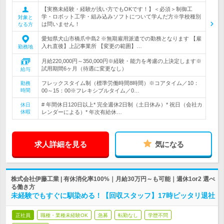
【実務未経験・経験が浅い方でもOKです！】＜必須＞制御工
学・ロボット工学・組み込みソフトについて学んだ方※学校種別
対象と
は問いません！
なる方
愛知県犬山市橋爪中島2 ※無期雇用派遣での勤務となります 【雇
入れ直後】上記事業所 【変更の範囲】…
勤務地
月給220,000円～350,000円※経験・能力を考慮の上決定します※
試用期間6ヶ月（待遇に変更なし）
給与
フレックスタイム制（標準労働時間8時間）※コアタイム／10：
勤務
時間
00～15：00※フレキシブルタイム／0…
# 年間休日120日以上* 完全週休2日制（土日休み）* 祝日（会社カ
休日
休暇
レンダーによる）* 年次有給休…
求人詳細を見る
気になる
株式会社伊藤工業 | 有休消化率100%｜月給30万円～も可能｜週休1or2 選べ
る働き方
未経験でもすぐに馴染める！【回収スタッフ】17時ピッタリ退社
正社員
職種・業種未経験OK
急募
転勤なし
学歴不問