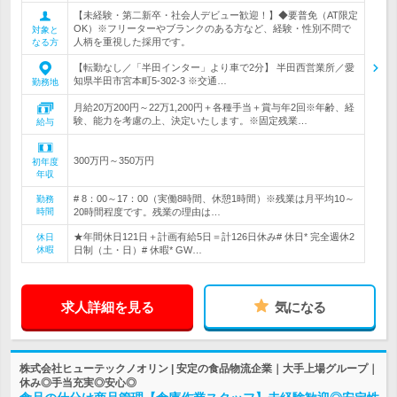
【未経験・第二新卒・社会人デビュー歓迎！】◆要普免（AT限定
OK）※フリーターやブランクのある方など、経験・性別不問で
対象と
人柄を重視した採用です。
なる方
【転勤なし／「半田インター」より車で2分】 半田西営業所／愛
知県半田市宮本町5-302-3 ※交通…
勤務地
月給20万200円～22万1,200円＋各種手当＋賞与年2回※年齢、経
験、能力を考慮の上、決定いたします。※固定残業…
給与
300万円～350万円
初年度
年収
# 8：00～17：00（実働8時間、休憩1時間）※残業は月平均10～
勤務
時間
20時間程度です。残業の理由は…
★年間休日121日＋計画有給5日＝計126日休み# 休日* 完全週休2
休日
休暇
日制（土・日）# 休暇* GW…
求人詳細を見る
気になる
株式会社ヒューテックノオリン | 安定の食品物流企業｜大手上場グループ｜
休み◎手当充実◎安心◎