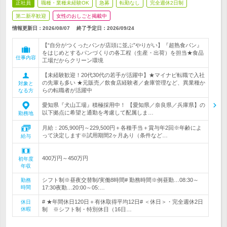
正社員
職種・業種未経験OK
急募
転勤なし
完全週休2日制
第二新卒歓迎
女性のおしごと掲載中
情報更新日：2026/08/07
終了予定日：
2026/09/24
【“自分がつくったパンが店頭に並ぶ”やりがい】『超熟食パン』
をはじめとするパンづくりの各工程（生産・出荷）を担当★食品
仕事内容
工場だからクリーン環境
【未経験歓迎！20代30代の若手が活躍中】★マイナビ転職で入社
の先輩も多い ★元販売／飲食店経験者／倉庫管理など、異業種か
対象と
らの転職者が活躍中
なる方
愛知県『犬山工場』積極採用中！ 【愛知県／奈良県／兵庫県】の
以下拠点に希望と通勤を考慮して配属しま…
勤務地
月給：205,900円～229,500円＋各種手当＋賞与年2回※年齢によ
って決定します※試用期間2ヶ月あり（条件など…
給与
400万円～450万円
初年度
年収
シフト制※昼夜交替制/実働8時間# 勤務時間※例昼勤…08:30～
勤務
時間
17:30夜勤…20:00～05:…
# ★年間休日120日＋有休取得平均12日# ＜休日＞・完全週休2日
休日
休暇
制 ※シフト制・特別休日（16日…