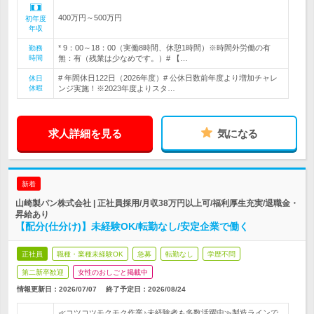
400万円～500万円
初年度
年収
* 9：00～18：00（実働8時間、休憩1時間）※時間外労働の有
勤務
時間
無：有（残業は少なめです。）# 【…
# 年間休日122日（2026年度）# 公休日数前年度より増加チャレ
休日
休暇
ンジ実施！※2023年度よりスタ…
求人詳細を見る
気になる
新着
山崎製パン株式会社 | 正社員採用/月収38万円以上可/福利厚生充実/退職金・
昇給あり
【配分(仕分け)】未経験OK/転勤なし/安定企業で働く
正社員
職種・業種未経験OK
急募
転勤なし
学歴不問
第二新卒歓迎
女性のおしごと掲載中
情報更新日：2026/07/07
終了予定日：
2026/08/24
≪コツコツモクモク作業♪未経験者も多数活躍中≫製造ラインで