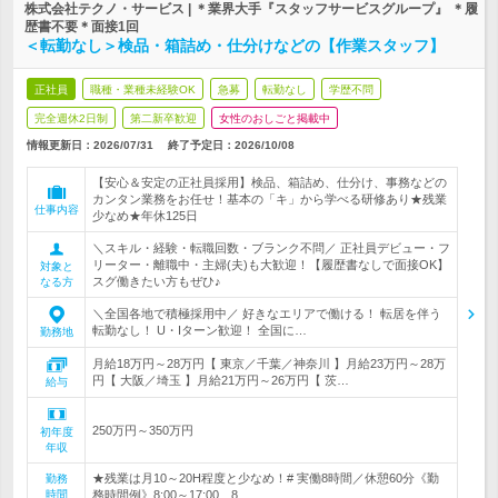
株式会社テクノ・サービス | ＊業界大手『スタッフサービスグループ』 ＊履
歴書不要＊面接1回
＜転勤なし＞検品・箱詰め・仕分けなどの【作業スタッフ】
正社員
職種・業種未経験OK
急募
転勤なし
学歴不問
完全週休2日制
第二新卒歓迎
女性のおしごと掲載中
情報更新日：2026/07/31
終了予定日：
2026/10/08
【安心＆安定の正社員採用】検品、箱詰め、仕分け、事務などの
カンタン業務をお任せ！基本の「キ」から学べる研修あり★残業
仕事内容
少なめ★年休125日
＼スキル・経験・転職回数・ブランク不問／ 正社員デビュー・フ
リーター・離職中・主婦(夫)も大歓迎！【履歴書なしで面接OK】
対象と
スグ働きたい方もぜひ♪
なる方
＼全国各地で積極採用中／ 好きなエリアで働ける！ 転居を伴う
転勤なし！ U・Iターン歓迎！ 全国に…
勤務地
月給18万円～28万円【 東京／千葉／神奈川 】月給23万円～28万
円【 大阪／埼玉 】月給21万円～26万円【 茨…
給与
250万円～350万円
初年度
年収
★残業は月10～20H程度と少なめ！# 実働8時間／休憩60分《勤
勤務
時間
務時間例》8:00～17:00、8…