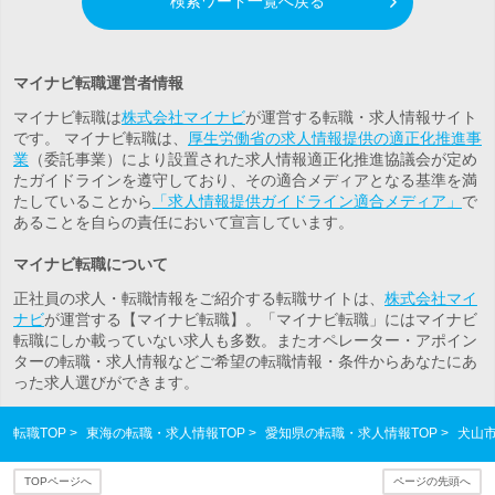
検索ワード一覧へ戻る
マイナビ転職運営者情報
マイナビ転職は
株式会社マイナビ
が運営する転職・求人情報サイト
です。 マイナビ転職は、
厚生労働省の求人情報提供の適正化推進事
業
（委託事業）により設置された求人情報適正化推進協議会が定め
たガイドラインを遵守しており、その適合メディアとなる基準を満
たしていることから
「求人情報提供ガイドライン適合メディア」
で
あることを自らの責任において宣言しています。
マイナビ転職について
正社員の求人・転職情報をご紹介する転職サイトは、
株式会社マイ
ナビ
が運営する【マイナビ転職】。「マイナビ転職」にはマイナビ
転職にしか載っていない求人も多数。また
オペレーター・アポイン
ター
の転職・求人情報などご希望の転職情報・条件からあなたにあ
った求人選びができます。
転職TOP
東海の転職・求人情報TOP
愛知県の転職・求人情報TOP
犬山
TOPページへ
ページの先頭へ