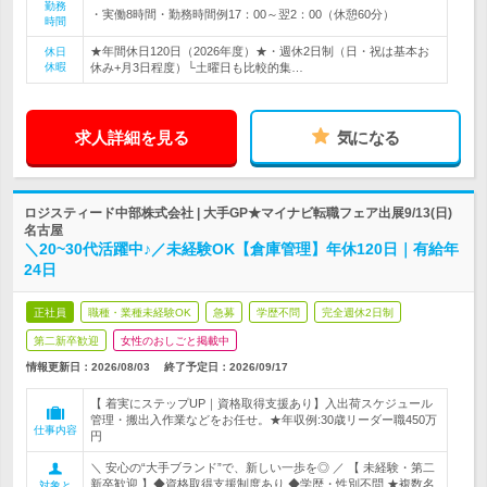
勤務
・実働8時間・勤務時間例17：00～翌2：00（休憩60分）
時間
★年間休日120日（2026年度）★・週休2日制（日・祝は基本お
休日
休暇
休み+月3日程度）└土曜日も比較的集…
求人詳細を見る
気になる
ロジスティード中部株式会社 | 大手GP★マイナビ転職フェア出展9/13(日)
名古屋
＼20~30代活躍中♪／未経験OK【倉庫管理】年休120日｜有給年
24日
正社員
職種・業種未経験OK
急募
学歴不問
完全週休2日制
第二新卒歓迎
女性のおしごと掲載中
情報更新日：2026/08/03
終了予定日：
2026/09/17
【 着実にステップUP｜資格取得支援あり】入出荷スケジュール
管理・搬出入作業などをお任せ。★年収例:30歳リーダー職450万
仕事内容
円
＼ 安心の“大手ブランド”で、新しい一歩を◎ ／ 【 未経験・第二
新卒歓迎 】◆資格取得支援制度あり ◆学歴・性別不問 ★複数名
対象と