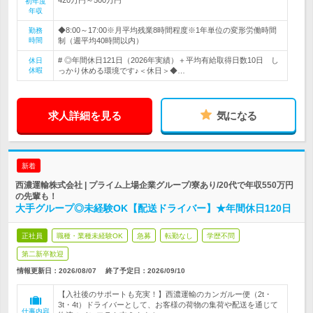
初年度
年収
◆8:00～17:00※月平均残業8時間程度※1年単位の変形労働時間
勤務
時間
制（週平均40時間以内）
# ◎年間休日121日（2026年実績）＋平均有給取得日数10日 し
休日
休暇
っかり休める環境です♪＜休日＞◆…
求人詳細を見る
気になる
新着
西濃運輸株式会社 | プライム上場企業グループ/寮あり/20代で年収550万円
の先輩も！
大手グループ◎未経験OK【配送ドライバー】★年間休日120日
正社員
職種・業種未経験OK
急募
転勤なし
学歴不問
第二新卒歓迎
情報更新日：2026/08/07
終了予定日：
2026/09/10
【入社後のサポートも充実！】西濃運輸のカンガルー便（2t・
3t・4t）ドライバーとして、お客様の荷物の集荷や配送を通じて
仕事内容