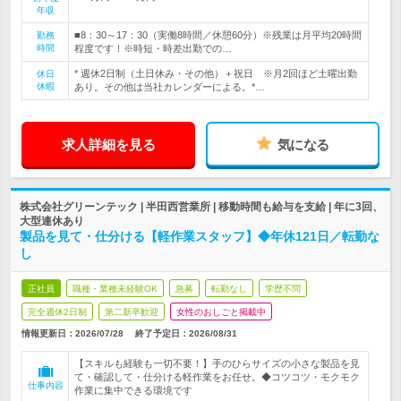
年収
■8：30～17：30（実働8時間／休憩60分）※残業は月平均20時間
勤務
時間
程度です！※時短・時差出勤での…
* 週休2日制（土日休み・その他）＋祝日 ※月2回ほど土曜出勤
休日
休暇
あり。その他は当社カレンダーによる。*…
求人詳細を見る
気になる
株式会社グリーンテック | 半田西営業所 | 移動時間も給与を支給 | 年に3回、
大型連休あり
製品を見て・仕分ける【軽作業スタッフ】◆年休121日／転勤な
し
正社員
職種・業種未経験OK
急募
転勤なし
学歴不問
完全週休2日制
第二新卒歓迎
女性のおしごと掲載中
情報更新日：2026/07/28
終了予定日：
2026/08/31
【スキルも経験も一切不要！】手のひらサイズの小さな製品を見
て・確認して・仕分ける軽作業をお任せ。◆コツコツ・モクモク
仕事内容
作業に集中できる環境です