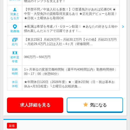
物流のインフラを支えます！
【学歴不問／中途入社も多数！】◎普通免許があれば応募OK ★
中型・大型免許の資格取得支援もあり ★正社員デビューも歓迎！
対象と
★日祝＋土曜休みも取得OK
なる方
★配属は希望を考慮／I・Uターン歓迎！ ★あなたの好きな土地や
慣れ親しんだエリアで活躍できます！…
勤務地
【東京23区】月給29万円～月給30.2万円【その他】月給23.5万円
～月給29.4万円上記は入社～4ヶ月（研修期間…
給与
380万円～550万円
初年度
年収
1ヶ月単位の変形労働時間制（週平均40時間以内）勤務時間例8：
勤務
時間
00～17：00（休憩60分）
★年間休日120日（2026年度）★・週休2日制（日・祝は基本お
休日
休暇
休み+月3日程度）└土曜日も比較的集…
求人詳細を見る
気になる
新着