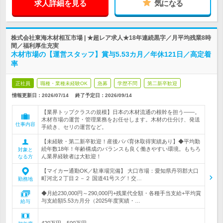
求人詳細を見る
気になる
株式会社東海木材相互市場 | ★超レア求人★18年連続黒字／月平均残業8時
間／福利厚生充実
木材市場の【運営スタッフ】賞与5.53カ月／年休121日／高定着
率
正社員
職種・業種未経験OK
急募
学歴不問
第二新卒歓迎
情報更新日：2026/07/14
終了予定日：
2026/09/14
【業界トップクラスの規模】日本の木材流通の根幹を担う――。
木材市場の運営・管理業務をお任せします。木材の仕分け、発送
仕事内容
手続き、セリの運営など。
【未経験・第二新卒歓迎！産後パパ育休取得実績あり】◆平均勤
続年数18年！年齢構成のバランスも良く働きやすい環境。もちろ
対象と
ん業界経験者は大歓迎！
なる方
【マイカー通勤OK／駐車場完備】 大口市場：愛知県丹羽郡大口
町河北２丁目２－２ 国道41号スグ！交…
勤務地
◆月給230,000円～290,000円+残業代全額・各種手当支給+平均賞
与支給額5.53カ月分（2025年度実績・…
給与
420万円～500万円