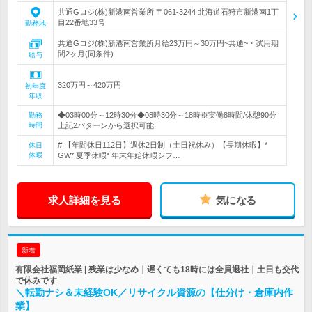
共通Gロジ(株)新港南営業所 〒061-3244 北海道石狩市新港南1丁
目22番地33号
勤務地
共通Gロジ(株)新港南営業所月給23万円～30万円~共通~・試用期
間2ヶ月(同条件)
給与
320万円～420万円
初年度
年収
◆03時00分～12時30分◆08時30分～18時※実働8時間/休憩90分
勤務
時間
上記2パターンから選択可能
# 【年間休日112日】週休2日制（土日祝休み）【長期休暇】*
休日
休暇
GW* 夏季休暇* 年末年始休暇シフ…
求人詳細を見る
気になる
新着
有限会社福岡紙業 | 残業は少なめ｜遅くても18時には全員退社｜土日も交代
で休みです
＼転勤ナシ＆未経験OK／リサイクル資源の【仕分け・倉庫内作
業】