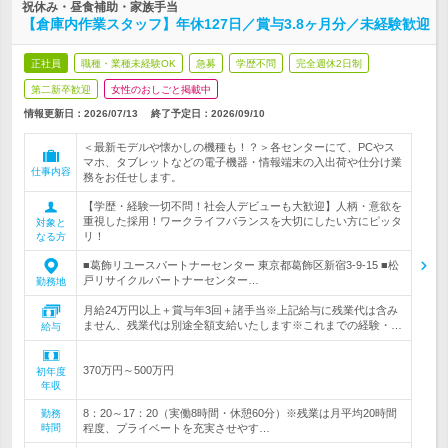
祝休み・昼食補助・家族手当
【倉庫内作業スタッフ】年休127日／賞与3.8ヶ月分／未経験歓迎
正社員
職種・業種未経験OK
急募
学歴不問
完全週休2日制
第二新卒歓迎
女性のおしごと掲載中
情報更新日：2026/07/13
終了予定日：
2026/09/10
＜最新モデルや懐かしの機種も！？＞各センターにて、PCやス
マホ、タブレットなどの電子機器・情報端末の入出荷や仕分け業
仕事内容
務をお任せします。
【学歴・経験一切不問！社会人デビューも大歓迎】人柄・意欲を
重視した採用！ワークライフバランスを大切にしたい方にピッタ
対象と
リ！
なる方
■葛飾リユースパートナーセンター 東京都葛飾区新宿3-9-15 ■松
戸リサイクルパートナーセンター…
勤務地
月給24万円以上＋賞与年3回＋諸手当※上記給与に残業代は含み
ません、残業代は別途全額支給いたします※これまでの経験・…
給与
370万円～500万円
初年度
年収
8：20～17：20（実働8時間・休憩60分）※残業は月平均20時間
勤務
時間
程度、プライベートを充実させやす…