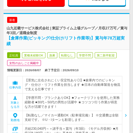
新着
山九近畿サービス株式会社 | 東証プライム上場グループ／月収27万可／賞与
年3回／退職金制度
【倉庫作業(ピッキング/仕分け/リフト作業等)】賞与年78万超実
績
正社員
業種未経験OK
急募
転勤なし
学歴不問
第二新卒歓迎
女性のおしごと掲載中
情報更新日：2026/08/07
終了予定日：
2026/09/10
【景気に左右されにくい安定性あり◎】■倉庫内でのピッキン
グ・仕分け・リフト作業を担当します ★日本の自動車製造を物流
仕事内容
で支える仕事です！
【学歴不問・ブランクありOK】■フォークリフトを使用した実務
経験者 ■30代～50代の男性が活躍中 ★コツコツ行う作業が得意
対象と
な方が活躍できます！
なる方
【転勤なし／マイカー通勤OK（駐車場完備）】 ※交通費は全額
支給です。 ※U・Iターンも歓迎します…
勤務地
月給230,040円～＋諸手当＋賞与（年3回）《モデル月収例》■月