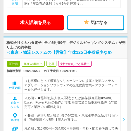
休暇
制）* 年次有給休暇（入社6か月経過後…
求人詳細を見る
気になる
株式会社タカハタ電子 | モノ創り50年「デジタルピッキングシステム」が売
り上げの約半数
＜東京＞物流システムの【営業】年休125日◆残業少なめ
正社員
業種未経験OK
急募
女性のおしごと掲載中
情報更新日：2026/05/29
終了予定日：
2026/11/19
＜お客様にとって最適なソリューションの提案＞物流システム・
アプリケーションソフトウェアの拡販提案営業～アフターフォロ
仕事内容
ーをお任せします。
＜必須＞ ■営業職(法人個人不問)または接客/販売経験■Word、
Excel、PowerPointの操作が可能 ※要普通自動車運転免許（AT限
対象と
定可／業務での運転あり）
なる方
＜各線「茅場町駅」徒歩3分の好立地＞ 東京都中央区新川1丁目3-
9 宮崎新川ビル7階 【雇入れ直後…
勤務地
月給制：310,000円～324,000円※経験・年齢・能力を考慮して決