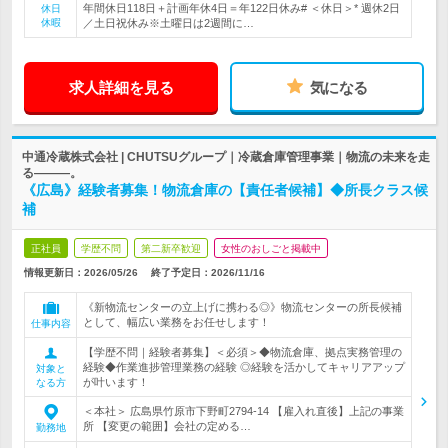
年間休日118日＋計画年休4日＝年122日休み# ＜休日＞* 週休2日
休日
休暇
／土日祝休み※土曜日は2週間に…
求人詳細を見る
気になる
中通冷蔵株式会社 | CHUTSUグループ｜冷蔵倉庫管理事業｜物流の未来を走
る―――。
《広島》経験者募集！物流倉庫の【責任者候補】◆所長クラス候
補
正社員
学歴不問
第二新卒歓迎
女性のおしごと掲載中
情報更新日：2026/05/26
終了予定日：
2026/11/16
《新物流センターの立上げに携わる◎》物流センターの所長候補
として、幅広い業務をお任せします！
仕事内容
【学歴不問｜経験者募集】＜必須＞◆物流倉庫、拠点実務管理の
経験◆作業進捗管理業務の経験 ◎経験を活かしてキャリアアップ
対象と
が叶います！
なる方
＜本社＞ 広島県竹原市下野町2794-14 【雇入れ直後】上記の事業
所 【変更の範囲】会社の定める…
勤務地