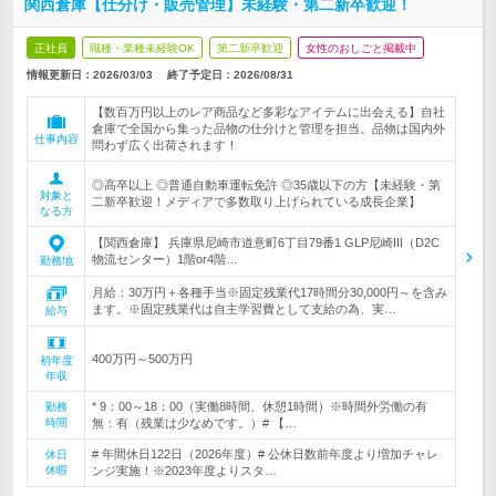
関西倉庫【仕分け・販売管理】未経験・第二新卒歓迎！
正社員
職種・業種未経験OK
第二新卒歓迎
女性のおしごと掲載中
情報更新日：2026/03/03
終了予定日：
2026/08/31
【数百万円以上のレア商品など多彩なアイテムに出会える】自社
倉庫で全国から集った品物の仕分けと管理を担当。品物は国内外
仕事内容
問わず広く出荷されます！
◎高卒以上 ◎普通自動車運転免許 ◎35歳以下の方【未経験・第
対象と
二新卒歓迎！メディアで多数取り上げられている成長企業】
なる方
【関西倉庫】 兵庫県尼崎市道意町6丁目79番1 GLP尼崎III（D2C
物流センター）1階or4階…
勤務地
月給：30万円＋各種手当※固定残業代17時間分30,000円～を含み
ます。※固定残業代は自主学習費として支給の為、実…
給与
400万円～500万円
初年度
年収
* 9：00～18：00（実働8時間、休憩1時間）※時間外労働の有
勤務
時間
無：有（残業は少なめです。）# 【…
# 年間休日122日（2026年度）# 公休日数前年度より増加チャレ
休日
休暇
ンジ実施！※2023年度よりスタ…