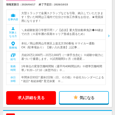
情報更新日：2026/04/17
終了予定日：
2026/10/15
大型トラックで金属スクラップなどを引取、納入していただきま
す！空いた時間は工場内で仕分けや加工作業をお任せ。★増員採
仕事内容
用になります！
＼未経験歓迎◎学歴不問！／【必須】要大型自動車免許◆44歳ま
対象と
での方（※若年層の長期キャリア形成を図るため）
なる方
本社／岡山県岡山市東区上道北方350番地 ※マイカー通勤
OK（駐車場あり） 【雇い入れ直後】上記事…
勤務地
月給20万2,000円～23万2,000円（一律手当含む）※経験や能力に
基づいて優遇します。※試用期間3ヶ月（待遇変…
給与
1年単位の変形労働時間制（週平均40時間以内）※標準労働時間
勤務
時間
帯／8:20～17:10（休憩75分）※…
年間休日93日* 週休2日制（日、その他）※会社カレンダーによる
休日
休暇
* 祝日* 有給休暇* 育児休業 ※…
求人詳細を見る
気になる