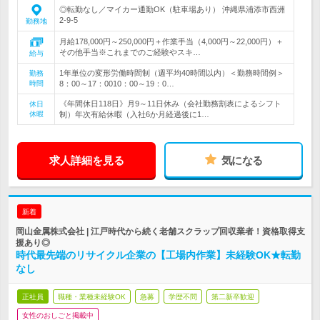
◎転勤なし／マイカー通勤OK（駐車場あり） 沖縄県浦添市西洲
2-9-5
勤務地
月給178,000円～250,000円＋作業手当（4,000円～22,000円）＋
その他手当※これまでのご経験やスキ…
給与
1年単位の変形労働時間制（週平均40時間以内）＜勤務時間例＞
勤務
時間
8：00～17：0010：00～19：0…
《年間休日118日》月9～11日休み（会社勤務割表によるシフト
休日
休暇
制）年次有給休暇（入社6か月経過後に1…
求人詳細を見る
気になる
新着
岡山金属株式会社 | 江戸時代から続く老舗スクラップ回収業者！資格取得支
援あり◎
時代最先端のリサイクル企業の【工場内作業】未経験OK★転勤
なし
正社員
職種・業種未経験OK
急募
学歴不問
第二新卒歓迎
女性のおしごと掲載中