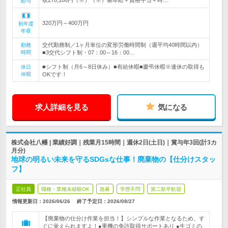
収278,180円（※）（※）基本給＋資格手当＋時…
給与
320万円～400万円
初年度
年収
交代勤務制／1ヶ月単位の変形労働時間制（週平均40時間以内）
勤務
時間
■3交代シフト制・07：00～16：00…
■シフト制（月6～8日休み）■有給休暇■慶弔休暇※連休の取得も
休日
休暇
OKです！
求人詳細を見る
気になる
株式会社八幡 | 業績好調｜残業月15時間｜週休2日(土日)｜賞与年3回(計3カ
月分)
地球の明るい未来を守るSDGsな仕事！廃棄物の【仕分けスタッ
フ】
正社員
職種・業種未経験OK
急募
学歴不問
第二新卒歓迎
情報更新日：2026/06/26
終了予定日：
2026/08/27
【廃棄物の仕分け作業を担当！】シンプルな作業となるため、す
ぐに覚えられますよ！●重機の免許取得サポートあり ●生ゴミの