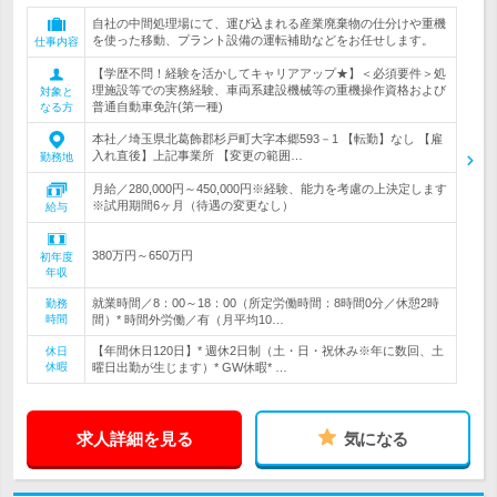
自社の中間処理場にて、運び込まれる産業廃棄物の仕分けや重機
を使った移動、プラント設備の運転補助などをお任せします。
仕事内容
【学歴不問！経験を活かしてキャリアアップ★】＜必須要件＞処
理施設等での実務経験、車両系建設機械等の重機操作資格および
対象と
普通自動車免許(第一種)
なる方
本社／埼玉県北葛飾郡杉戸町大字本郷593－1 【転勤】なし 【雇
入れ直後】上記事業所 【変更の範囲…
勤務地
月給／280,000円～450,000円※経験、能力を考慮の上決定します
※試用期間6ヶ月（待遇の変更なし）
給与
380万円～650万円
初年度
年収
就業時間／8：00～18：00（所定労働時間：8時間0分／休憩2時
勤務
時間
間）* 時間外労働／有（月平均10…
【年間休日120日】* 週休2日制（土・日・祝休み※年に数回、土
休日
休暇
曜日出勤が生じます）* GW休暇* …
求人詳細を見る
気になる