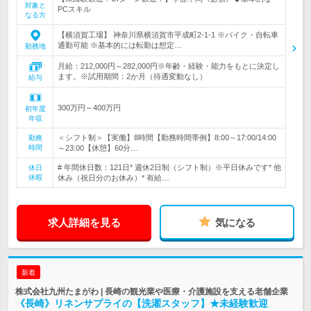
対象と
PCスキル
なる方
【横須賀工場】 神奈川県横須賀市平成町2-1-1 ※バイク・自転車
通勤可能 ※基本的には転勤は想定…
勤務地
月給：212,000円～282,000円※年齢・経験・能力をもとに決定し
ます。※試用期間：2か月（待遇変動なし）
給与
300万円～400万円
初年度
年収
＜シフト制＞【実働】8時間【勤務時間帯例】8:00～17:00/14:00
勤務
時間
～23:00【休憩】60分…
# 年間休日数：121日* 週休2日制（シフト制）※平日休みです* 他
休日
休暇
休み（祝日分のお休み）* 有給…
求人詳細を見る
気になる
新着
株式会社九州たまがわ | 長崎の観光業や医療・介護施設を支える老舗企業
《長崎》リネンサプライの【洗濯スタッフ】★未経験歓迎