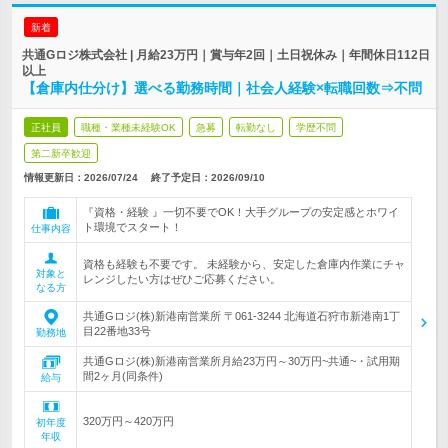
新着
共通Gロジ株式会社 | 月給23万円｜賞与年2回｜土日祝休み｜年間休日112日
以上
【倉庫内仕分け】選べる勤務時間｜社会人経験×転職回数⇒不問
正社員
職種・業種未経験OK
急募
転勤なし
学歴不問
第二新卒歓迎
情報更新日：2026/07/24
終了予定日：
2026/09/10
『資格・経験 』一切不要でOK！大手グループの安定感とホワイ
ト環境でスタート！
仕事内容
資格も経験も不要です。 未経験から、安定した倉庫内作業にチャ
対象と
レンジしたい方はぜひご応募ください。
なる方
共通Gロジ(株)新港南営業所 〒061-3244 北海道石狩市新港南1丁
目22番地33号
勤務地
共通Gロジ(株)新港南営業所月給23万円～30万円~共通~・試用期
間2ヶ月(同条件)
給与
320万円～420万円
初年度
年収