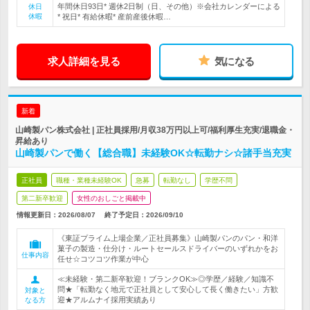
年間休日93日* 週休2日制（日、その他）※会社カレンダーによる
休日
休暇
* 祝日* 有給休暇* 産前産後休暇…
求人詳細を見る
気になる
新着
山崎製パン株式会社 | 正社員採用/月収38万円以上可/福利厚生充実/退職金・
昇給あり
山崎製パンで働く【総合職】未経験OK☆転勤ナシ☆諸手当充実
正社員
職種・業種未経験OK
急募
転勤なし
学歴不問
第二新卒歓迎
女性のおしごと掲載中
情報更新日：2026/08/07
終了予定日：
2026/09/10
《東証プライム上場企業／正社員募集》山崎製パンのパン・和洋
菓子の製造・仕分け・ルートセールスドライバーのいずれかをお
仕事内容
任せ☆コツコツ作業が中心
≪未経験・第二新卒歓迎！ブランクOK≫◎学歴／経験／知識不
問★「転勤なく地元で正社員として安心して長く働きたい」方歓
対象と
迎★アルムナイ採用実績あり
なる方