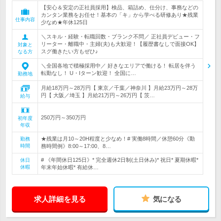
【安心＆安定の正社員採用】検品、箱詰め、仕分け、事務などの
カンタン業務をお任せ！基本の「キ」から学べる研修あり★残業
仕事内容
少なめ★年休125日
＼スキル・経験・転職回数・ブランク不問／ 正社員デビュー・フ
リーター・離職中・主婦(夫)も大歓迎！【履歴書なしで面接OK】
対象と
スグ働きたい方もぜひ♪
なる方
＼全国各地で積極採用中／ 好きなエリアで働ける！ 転居を伴う
転勤なし！ U・Iターン歓迎！ 全国に…
勤務地
月給18万円～28万円【 東京／千葉／神奈川 】月給23万円～28万
円【 大阪／埼玉 】月給21万円～26万円【 茨…
給与
250万円～350万円
初年度
年収
★残業は月10～20H程度と少なめ！# 実働8時間／休憩60分《勤
勤務
時間
務時間例》8:00～17:00、8…
# 《年間休日125日》* 完全週休2日制(土日休み)* 祝日* 夏期休暇*
休日
休暇
年末年始休暇* 有給休…
求人詳細を見る
気になる