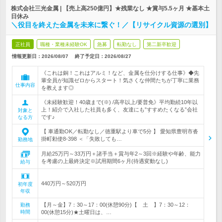
株式会社三光金属 | 【売上高250億円】★残業なし ★賞与5.5ヶ月 ★基本土
日休み
＼役目を終えた金属を未来に繋ぐ！／【リサイクル資源の選別】
正社員
職種・業種未経験OK
急募
転勤なし
第二新卒歓迎
情報更新日：2026/08/07
終了予定日：
2026/08/27
《これは銅！これはアルミ！など、金属を仕分けする仕事》◆先
輩全員が知識ゼロからスタート！気さくな仲間たちが丁寧に業務
仕事内容
を教えます◎
《未経験歓迎！40歳まで(※) /高卒以上/要普免》平均勤続10年以
上！紹介で入社した社員も多く、友達にも”すすめたくなる”会社
対象と
です♪
なる方
【 車通勤OK／転勤なし／徳重駅より車で5分 】 愛知県豊明市沓
掛町勅使8-398 ＜「失敗しても…
勤務地
月給25万円～33万円＋諸手当＋賞与年2～3回※経験や年齢、能力
を考慮の上最終決定※試用期間6ヶ月(待遇変動なし)
給与
440万円～520万円
初年度
年収
【月～金】7：30～17：00(休憩90分)【 土 】7：30～12：
勤務
時間
00(休憩15分)★土曜日は、…