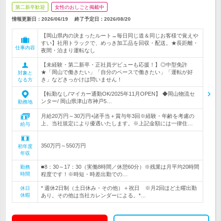
第二新卒歓迎
女性のおしごと掲載中
情報更新日：2026/06/19
終了予定日：
2026/08/20
【岡山県内の決まったルート→毎日同じ道＆同じお客様で覚えや
すい】社用トラックで、めっき加工品を回収・配送。★長距離・
仕事内容
夜間・泊まり運転なし
【未経験・第二新卒・正社員デビューも応援！】◎中型免許
★「岡山で働きたい」「自分のペースで働きたい」「運転が好
対象と
き」などきっかけは問いません！
なる方
【転勤なし/マイカー通勤OK/2025年11月OPEN】 ◆岡山物流セ
ンター/ 岡山県津山市神戸5…
勤務地
月給20万円～30万円+諸手当＋賞与年3回※経験・年齢を考慮の
上、当社規定により優遇いたします。※上記金額には一律住…
給与
350万円～550万円
初年度
年収
■8：30～17：30（実働8時間／休憩60分）※残業は月平均20時間
勤務
時間
程度です！※時短・時差出勤での…
* 週休2日制（土日休み・その他）＋祝日 ※月2回ほど土曜出勤
休日
休暇
あり。その他は当社カレンダーによる。*…