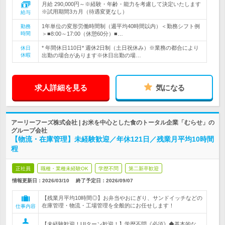
月給 290,000円～※経験・年齢・能力を考慮して決定いたします
※試用期間3カ月（待遇変更なし）
給与
1年単位の変形労働時間制（週平均40時間以内）＜勤務シフト例
勤務
時間
＞■8:00～17:00（休憩60分）■…
* 年間休日110日* 週休2日制（土日祝休み）※業務の都合により
休日
休暇
出勤の場合があります※休日出勤の場…
求人詳細を見る
気になる
アーリーフーズ株式会社 | お米を中心とした食のトータル企業「むらせ」の
グループ会社
【物流・在庫管理】未経験歓迎／年休121日／残業月平均10時間
程
正社員
職種・業種未経験OK
学歴不問
第二新卒歓迎
情報更新日：2026/03/10
終了予定日：
2026/09/07
【残業月平均10時間◎】お弁当やおにぎり、サンドイッチなどの
在庫管理・物流・工場管理を全般的にお任せします！
仕事内容
【未経験歓迎！UIターン歓迎！】学歴不問《必須》◆基本的な