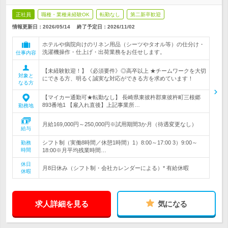
正社員
職種・業種未経験OK
転勤なし
第二新卒歓迎
情報更新日：2026/05/14
終了予定日：
2026/11/02
ホテルや病院向けのリネン用品（シーツやタオル等）の仕分け・
洗濯機操作・仕上げ・出荷業務をお任せします。
仕事内容
【未経験歓迎！】《必須要件》◎高卒以上 ★チームワークを大切
対象と
にできる方、明るく誠実な対応ができる方を求めています！
なる方
【マイカー通勤可★転勤なし】 長崎県東彼杵郡東彼杵町三根郷
893番地1 【雇入れ直後】上記事業所…
勤務地
月給169,000円～250,000円※試用期間3か月（待遇変更なし）
給与
シフト制（実働8時間／休憩1時間）1）8:00～17:00 3）9:00～
勤務
時間
18:00※月平均残業時間…
休日
月8日休み（シフト制・会社カレンダーによる）* 有給休暇
休暇
求人詳細を見る
気になる