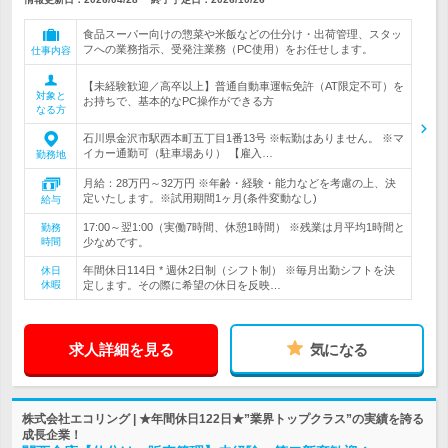
食品スーパー向けの惣菜や米飯などの仕分け・出荷管理、スタッ
フへの業務指示、受発注業務（PC使用）をお任せします。
仕事内容
【未経験歓迎／高卒以上】普通自動車運転免許（AT限定不可）を
対象と
お持ちで、基本的なPC操作ができる方
なる方
石川県金沢市駅西本町五丁目1番13号 ※転勤はありません。 ※マ
イカー通勤可（駐車場あり） 【雇入…
勤務地
月給：28万円～32万円 ※年齢・経験・能力などを考慮の上、決
定いたします。※試用期間1ヶ月(条件変動なし)
給与
17:00～翌1:00（実働7時間、休憩1時間） ※残業は月平均1時間と
勤務
時間
少なめです。
年間休日114日 * 週休2日制（シフト制） ※毎月出勤シフトを決
休日
休暇
定します。その際に希望の休日を反映…
求人詳細を見る
気になる
株式会社エコリング | ★年間休日122日★”業界トップクラス”の実績を誇る
成長企業！