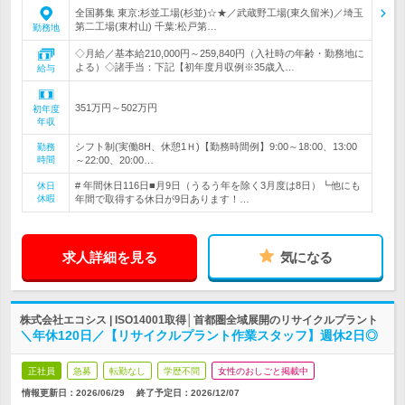
全国募集 東京:杉並工場(杉並)☆★／武蔵野工場(東久留米)／埼玉
第二工場(東村山) 千葉:松戸第…
勤務地
◇月給／基本給210,000円～259,840円（入社時の年齢・勤務地に
よる）◇諸手当：下記【初年度月収例※35歳入…
給与
351万円～502万円
初年度
年収
シフト制(実働8H、休憩1Ｈ)【勤務時間例】9:00～18:00、13:00
勤務
時間
～22:00、20:00…
# 年間休日116日■月9日（うるう年を除く3月度は8日）┗他にも
休日
休暇
年間で取得する休日が9日あります！…
求人詳細を見る
気になる
株式会社エコシス | ISO14001取得│首都圏全域展開のリサイクルプラント
＼年休120日／【リサイクルプラント作業スタッフ】週休2日◎
正社員
急募
転勤なし
学歴不問
女性のおしごと掲載中
情報更新日：2026/06/29
終了予定日：
2026/12/07