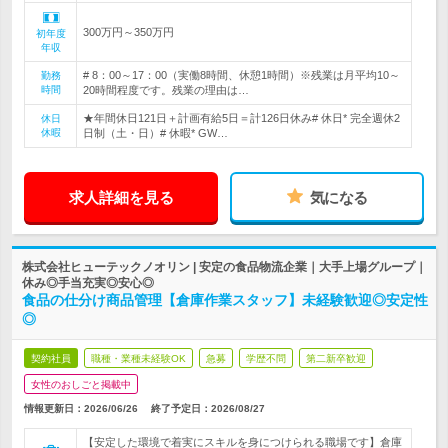
300万円～350万円
初年度
年収
# 8：00～17：00（実働8時間、休憩1時間）※残業は月平均10～
勤務
時間
20時間程度です。残業の理由は…
★年間休日121日＋計画有給5日＝計126日休み# 休日* 完全週休2
休日
休暇
日制（土・日）# 休暇* GW…
求人詳細を見る
気になる
株式会社ヒューテックノオリン | 安定の食品物流企業｜大手上場グループ｜
休み◎手当充実◎安心◎
食品の仕分け商品管理【倉庫作業スタッフ】未経験歓迎◎安定性
◎
契約社員
職種・業種未経験OK
急募
学歴不問
第二新卒歓迎
女性のおしごと掲載中
情報更新日：2026/06/26
終了予定日：
2026/08/27
【安定した環境で着実にスキルを身につけられる職場です】倉庫