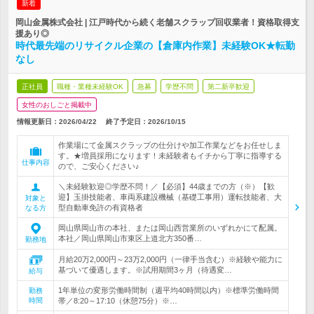
新着
岡山金属株式会社 | 江戸時代から続く老舗スクラップ回収業者！資格取得支
援あり◎
時代最先端のリサイクル企業の【倉庫内作業】未経験OK★転勤
なし
正社員
職種・業種未経験OK
急募
学歴不問
第二新卒歓迎
女性のおしごと掲載中
情報更新日：2026/04/22
終了予定日：
2026/10/15
作業場にて金属スクラップの仕分けや加工作業などをお任せしま
す。★増員採用になります！未経験者もイチから丁寧に指導する
仕事内容
ので、ご安心ください♪
＼未経験歓迎◎学歴不問！／【必須】44歳までの方（※）【歓
迎】玉掛技能者、車両系建設機械（基礎工事用）運転技能者、大
対象と
型自動車免許の有資格者
なる方
岡山県岡山市の本社、または岡山西営業所のいずれかにて配属。
本社／岡山県岡山市東区上道北方350番…
勤務地
月給20万2,000円～23万2,000円（一律手当含む）※経験や能力に
基づいて優遇します。※試用期間3ヶ月（待遇変…
給与
1年単位の変形労働時間制（週平均40時間以内）※標準労働時間
勤務
時間
帯／8:20～17:10（休憩75分）※…