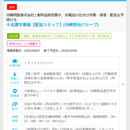
新着
沖縄明販株式会社 | 食料品卸売業や、冷蔵品の仕分け作業・保管・配送を手
掛ける
※名護市募集【配送スタッフ】(沖縄明治グループ)
正社員
職種・業種未経験OK
転勤なし
学歴不問
第二新卒歓迎
女性のおしごと掲載中
情報更新日：2026/08/07
終了予定日：
2026/10/08
トラックドライバー
仕事内容
【第二新卒・未経験歓迎】《必須条件》18歳以上の方（労働基準
法第61条の深夜業務のため）/準中型免許以上をお持ちの方（AT
対象と
限定は不可）
なる方
◎転勤なし／マイカー通勤OK（駐車場あり） 沖縄県名護市字伊
差川746-1
勤務地
月給178,000～250,000円＋その他手当※これまでのご経験やスキ
ル等を考慮して決定します。※試用期間3か月（…
給与
1年単位の変形労働時間制（週平均40時間以内）勤務時間3：00～
勤務
時間
12：006：00～15：00※ほか…
《年間休日118日》月9～11回休み（会社勤務割表によるシフト
休日