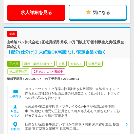
求人詳細を見る
気になる
新着
山崎製パン株式会社 | 正社員採用/月収38万円以上可/福利厚生充実/退職金・
昇給あり
【配分(仕分け)】未経験OK/転勤なし/安定企業で働く
正社員
職種・業種未経験OK
急募
転勤なし
学歴不問
第二新卒歓迎
女性のおしごと掲載中
情報更新日：2026/07/07
終了予定日：
2026/08/24
≪コツコツモクモク作業♪未経験者も多数活躍中≫製造ラインで
作られた当社製品を販売店舗の発注数ごとに仕分けし、トラック
仕事内容
への積み込みを行います
≪未経験/第二新卒歓迎・ブランクOK≫◆学歴/知識/経験不問
◆『転勤なく地元で正社員として将来も安心して働きたい』方歓
対象と
迎★アルムナイ採用実績あり
なる方
転勤なし/全国各事業所いずれかで勤務 ■関東 東京都杉並区 杉並
工場 東京都東久留米市 武蔵野工場…
勤務地