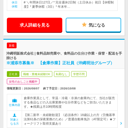
# ＼年間休日127日／* 完全週休2日制（土日休み）祝日【休暇制
休日
休暇
度】* 夏季休暇（3日）* 年末年…
求人詳細を見る
気になる
新着
沖縄明販株式会社 | 食料品卸売業や、食料品の仕分け作業・保管・配送を手
掛ける
※浦添市募集※ 【倉庫作業】正社員（沖縄明治グループ）
正社員
職種・業種未経験OK
転勤なし
学歴不問
女性のおしごと掲載中
情報更新日：2026/08/07
終了予定日：
2026/10/08
倉庫作業員として、常温・冷蔵・冷凍の倉庫内にて、当社が販売
する食品などの入出庫業務や仕分作業などをご担当いただきま
仕事内容
す。★残業は月10時間程度
【第二新卒・未経験歓迎】《必須条件》18歳以上の方（労働基準
法第61条の深夜業務のため）／普通自動車免許（AT限定可）★フ
対象と
ォークリフト取得支援あり
なる方