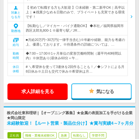
【 初めて転職する方も大歓迎 】◎未経験・第二新卒OK｜高卒以
上｜★残業少なめ＆日勤のみで、プライベートも充実できる環境
対象と
です！
なる方
【転勤なし／マイカー・バイク通勤OK】 ◆本社／福岡県福岡市
西区太郎丸800-1 ※最寄り駅／JR…
勤務地
■月給20万円~30万円(一律手当含む)※年齢や経験、能力を考慮の
上、優遇しております。※待遇条件の詳細については、…
給与
◆7:00～17:00※1ヶ月単位の変形労働時間制（週平均40時間以
勤務
時間
内）※休憩あり(昼休み60分＋午…
# ＼希望休を使って3連休を2回作ることも！／◆シフトによる月
休日
休暇
8日休み※土日も交代で休み※希望休は月…
求人詳細を見る
気になる
株式会社東和理研 | 【オープニング募集】★金属の表面加工を手がける企業
★岡山限定
未経験歓迎！【ルート営業・製品仕分け】★賞与実績4～7ヶ月分
正社員
職種・業種未経験OK
急募
転勤なし
学歴不問