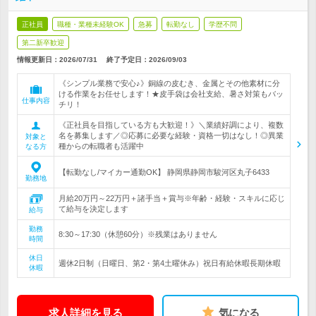
正社員
職種・業種未経験OK
急募
転勤なし
学歴不問
第二新卒歓迎
情報更新日：2026/07/31
終了予定日：
2026/09/03
《シンプル業務で安心♪》銅線の皮むき、金属とその他素材に分
ける作業をお任せします！★皮手袋は会社支給、暑さ対策もバッ
仕事内容
チリ！
《正社員を目指している方も大歓迎！》＼業績好調により、複数
名を募集します／◎応募に必要な経験・資格一切はなし！◎異業
対象と
種からの転職者も活躍中
なる方
【転勤なし/マイカー通勤OK】 静岡県静岡市駿河区丸子6433
勤務地
月給20万円～22万円＋諸手当＋賞与※年齢・経験・スキルに応じ
て給与を決定します
給与
勤務
8:30～17:30（休憩60分）※残業はありません
時間
休日
週休2日制（日曜日、第2・第4土曜休み）祝日有給休暇長期休暇
休暇
求人詳細を見る
気になる