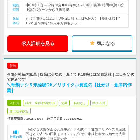
◆03時00分～12時30分◆08時30分～18時※実働8時間/休憩90分
勤務
時間
上記2パターンから選択可能
# 【年間休日112日】週休2日制（土日祝休み）【長期休暇】*
休日
休暇
GW* 夏季休暇* 年末年始休暇シフ…
求人詳細を見る
気になる
新着
有限会社福岡紙業 | 残業は少なめ｜遅くても18時には全員退社｜土日も交代
で休みです
＼転勤ナシ＆未経験OK／リサイクル資源の【仕分け・倉庫内作
業】
正社員
職種・業種未経験OK
急募
転勤なし
学歴不問
第二新卒歓迎
情報更新日：2026/08/04
終了予定日：
2026/09/21
《確かな需要がある安定事業！》福岡市・近隣エリアへの商業施
設などで古紙の回収をメインにお任せ。未経験者から始めた先輩
仕事内容
も多数活躍中！※日勤のみ