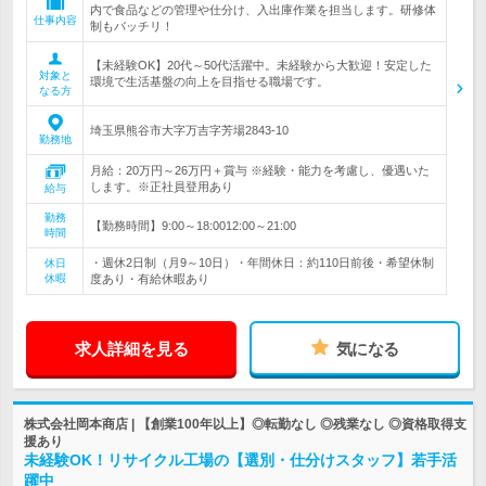
内で食品などの管理や仕分け、入出庫作業を担当します。研修体
仕事内容
制もバッチリ！
【未経験OK】20代～50代活躍中。未経験から大歓迎！安定した
対象と
環境で生活基盤の向上を目指せる職場です。
なる方
埼玉県熊谷市大字万吉字芳場2843-10
勤務地
月給：20万円～26万円＋賞与 ※経験・能力を考慮し、優遇いた
します。※正社員登用あり
給与
勤務
【勤務時間】9:00～18:0012:00～21:00
時間
・週休2日制（月9～10日）・年間休日：約110日前後・希望休制
休日
休暇
度あり・有給休暇あり
求人詳細を見る
気になる
株式会社岡本商店 | 【創業100年以上】◎転勤なし ◎残業なし ◎資格取得支
援あり
未経験OK！リサイクル工場の【選別・仕分けスタッフ】若手活
躍中