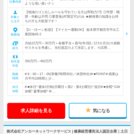
仕事内容
ような強い臭いナシ
【地域のゴミ出しルールを守れている方は即戦力!?】◎学歴・職
歴・年齢は不問 ◎要普免(AT限定可)のみ ★解体業の知識をお持
対象と
ちの方も大歓迎です！
なる方
【U・Iターン歓迎】【マイカー通勤OK】 栃木県宇都宮市平出工
業団地45-2
勤務地
月給22万円～30万円＋各種手当＋賞与(年3回／計3カ月分)※経験
やスキルを考慮し、当社規定の上て決定します。※試用…
給与
350万円～450万円
初年度
年収
# 8：00～17：00(実働7時間30分／休憩90分)# ■POINT# 残業は
勤務
時間
月平均15時間と少…
# ■休日* 週休2日制(日曜日＋第2・第4土曜日)* 祝日# ■休暇* GW
休日
休暇
休暇* 夏季休暇* 年…
求人詳細を見る
気になる
株式会社アンカーネットワークサービス | 健康経営優良法人認定企業｜土日