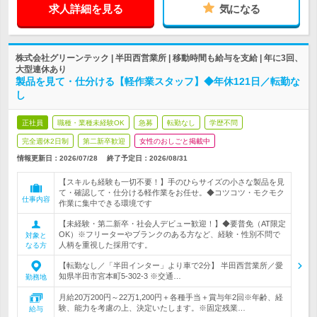
求人詳細を見る
気になる
株式会社グリーンテック | 半田西営業所 | 移動時間も給与を支給 | 年に3回、
大型連休あり
製品を見て・仕分ける【軽作業スタッフ】◆年休121日／転勤な
し
正社員
職種・業種未経験OK
急募
転勤なし
学歴不問
完全週休2日制
第二新卒歓迎
女性のおしごと掲載中
情報更新日：2026/07/28
終了予定日：
2026/08/31
【スキルも経験も一切不要！】手のひらサイズの小さな製品を見
て・確認して・仕分ける軽作業をお任せ。◆コツコツ・モクモク
仕事内容
作業に集中できる環境です
【未経験・第二新卒・社会人デビュー歓迎！】◆要普免（AT限定
OK）※フリーターやブランクのある方など、経験・性別不問で
対象と
人柄を重視した採用です。
なる方
【転勤なし／「半田インター」より車で2分】 半田西営業所／愛
知県半田市宮本町5-302-3 ※交通…
勤務地
月給20万200円～22万1,200円＋各種手当＋賞与年2回※年齢、経
験、能力を考慮の上、決定いたします。※固定残業…
給与