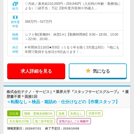
◇月給／基本給210,000円～259,840円（入社時の年齢・勤務地に
よる）◇諸手当：下記【初年度月収例※35歳入…
給与
368万円～527万円
初年度
年収
シフト制(実働8H、休憩1Ｈ)【勤務時間例】9:00～18:00、13:00
勤務
時間
～22:00、20:00…
# 年間休日116日■月9日（うるう年を除く3月度は8日）┗他にも
休日
休暇
年間で取得する休日が9日あります！…
求人詳細を見る
気になる
株式会社テクノ・サービス | ＊業界大手『スタッフサービスグループ』 ＊履
歴書不要＊面接1回
＜転勤なし＞検品・箱詰め・仕分けなどの【作業スタッフ】
正社員
職種・業種未経験OK
急募
転勤なし
学歴不問
完全週休2日制
第二新卒歓迎
女性のおしごと掲載中
情報更新日：2026/07/31
終了予定日：
2026/10/08