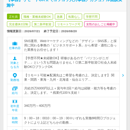
施中
正社員
職種・業種未経験OK
急募
転勤なし
学歴不問
完全週休2日制
第二新卒歓迎
リモートワーク可
女性のおしごと掲載中
情報更新日：2026/07/21
終了予定日：
2026/08/20
SNS運用、Webマーケティングなどの「デザイン・SNS系」と採
用に関わる事務の「ビジネスサポート系」から希望・適性に合っ
仕事内容
た業務をお任せします！
【学歴不問★未経験OK】研修があるので「パソコンがニガ
テ…」という方も問題ありません！◎第二新卒歓迎◎社会人未経
対象と
験OK◎ブランクOK
なる方
【リモート可能★配属先はご希望を考慮の上、決定します】 関
東・関西・東海・九州・北海道・仙台エリア…
勤務地
月給25万6000円以上＋賞与年2回＊給与は経験・能力等を考慮の
上、決定します。＊残業代100％支給！
給与
340万円～400万円
初年度
年収
9：00～18：0010：00～19：00※いずれも実働8時間◎プロジェ
勤務
時間
クトにより上記どちらかの勤務…