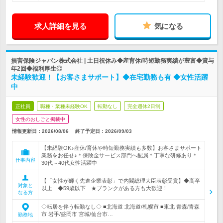
求人詳細を見る
気になる
損害保険ジャパン株式会社 | 土日祝休み◆産育休/時短勤務実績が豊富◆賞与
年2回◆福利厚生◎
未経験歓迎！【お客さまサポート】◆在宅勤務も有 ◆女性活躍
中
正社員
職種・業種未経験OK
転勤なし
完全週休2日制
女性のおしごと掲載中
情報更新日：2026/08/06
終了予定日：
2026/09/03
【未経験OK♪産休/育休や時短勤務実績も多数】お客さまサポート
業務をお任せ♪＊保険金サービス部門へ配属＊丁寧な研修あり＊
仕事内容
30代～40代女性活躍中
【「女性が輝く先進企業表彰」で内閣総理大臣表彰受賞】◆高卒
対象と
以上 ◆59歳以下 ★ブランクがある方も大歓迎！
なる方
◇転居を伴う転勤なし◇ ■北海道 北海道/札幌市 ■東北 青森/青森
市 岩手/盛岡市 宮城/仙台市…
勤務地