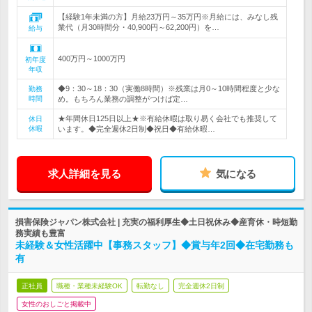
【経験1年未満の方】月給23万円～35万円※月給には、みなし残
業代（月30時間分・40,900円～62,200円）を…
給与
400万円～1000万円
初年度
年収
◆9：30～18：30（実働8時間）※残業は月0～10時間程度と少な
勤務
時間
め。もちろん業務の調整がつけば定…
★年間休日125日以上★※有給休暇は取り易く会社でも推奨して
休日
休暇
います。◆完全週休2日制◆祝日◆有給休暇…
求人詳細を見る
気になる
損害保険ジャパン株式会社 | 充実の福利厚生◆土日祝休み◆産育休・時短勤
務実績も豊富
未経験＆女性活躍中【事務スタッフ】◆賞与年2回◆在宅勤務も
有
正社員
職種・業種未経験OK
転勤なし
完全週休2日制
女性のおしごと掲載中