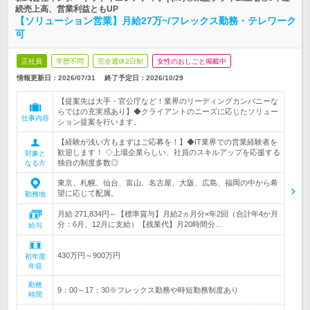
続売上高、営業利益ともUP
【ソリューション営業】月給27万~/フレックス勤務・テレワーク
可
正社員
学歴不問
完全週休2日制
女性のおしごと掲載中
情報更新日：2026/07/31
終了予定日：
2026/10/29
【提案先は大手・官公庁など！業界のリーディングカンパニーな
らではの充実感あり】◆クライアントのニーズに応じたソリュー
仕事内容
ション提案を行います。
【経験が浅い方もまずはご応募を！】◆IT業界での営業経験者を
歓迎します！ ◇上場企業らしい、社員のスキルアップを応援する
対象と
独自の制度多数◎
なる方
東京、札幌、仙台、富山、名古屋、大阪、広島、福岡の中から希
望に応じて配属。
勤務地
月給 271,834円～【標準賞与】月給2ヵ月分×年2回（合計年4か月
分：6月、12月に支給）【残業代】月20時間分…
給与
430万円～900万円
初年度
年収
勤務
9：00～17：30※フレックス勤務や時短勤務制度あり
時間