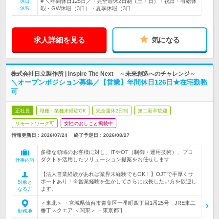
# ＼年間休日125日／・完全週休2日制（土・日）・祝日・有給休
休日
休暇
暇・GW休暇（3日）・夏季休暇（3日…
求人詳細を見る
気になる
株式会社日立製作所 | Inspire The Next ～未来創造へのチャレンジ～
＼オープンポジション募集／【営業】年間休日126日★在宅勤務
可
正社員
職種・業種未経験OK
完全週休2日制
第二新卒歓迎
リモートワーク可
女性のおしごと掲載中
情報更新日：2026/07/24
終了予定日：
2026/08/27
多様な領域のお客様に対し、ITやOT（制御・運用技術）、プロ
ダクトを活用したソリューション提案をお任せします
仕事内容
【法人営業経験があれば業界未経験でもOK！】OJTで手厚くサ
ポートあり！※営業経験を生かしてさらに成長したい方を歓迎し
対象と
ます。
なる方
＜東北＞ ・宮城県仙台市青葉区一番町四丁目1番25号 JRE東二
番丁スクエア ＜関東＞ ・東京都千…
勤務地