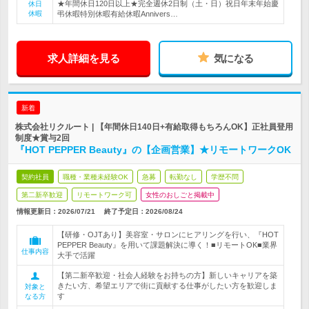
★年間休日120日以上★完全週休2日制（土・日）祝日年末年始慶
休日
休暇
弔休暇特別休暇有給休暇Annivers…
求人詳細を見る
気になる
新着
株式会社リクルート | 【年間休日140日+有給取得もちろんOK】正社員登用
制度★賞与2回
『HOT PEPPER Beauty』の【企画営業】★リモートワークOK
契約社員
職種・業種未経験OK
急募
転勤なし
学歴不問
第二新卒歓迎
リモートワーク可
女性のおしごと掲載中
情報更新日：2026/07/21
終了予定日：
2026/08/24
【研修・OJTあり】美容室・サロンにヒアリングを行い、『HOT
PEPPER Beauty』を用いて課題解決に導く！■リモートOK■業界
仕事内容
大手で活躍
【第二新卒歓迎・社会人経験をお持ちの方】新しいキャリアを築
きたい方、希望エリアで街に貢献する仕事がしたい方を歓迎しま
対象と
す
なる方