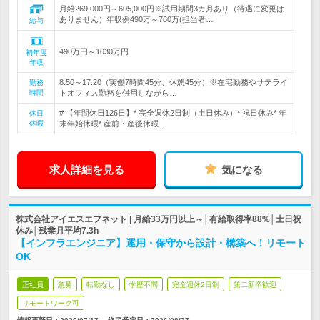
月給269,000円～605,000円※試用期間3カ月あり（待遇に変更は
ありません）年収例490万～760万(担当者…
給与
490万円～1030万円
初年度
年収
8:50～17:20（実働7時間45分、休憩45分）※在宅勤務やサテライ
勤務
時間
トオフィス勤務を併用しながら…
# 【年間休日126日】* 完全週休2日制（土日休み）* 祝日休み* 年
休日
休暇
末年始休暇* 産前・産後休暇…
求人詳細を見る
気になる
株式会社アイエスエフネット | 月給33万円以上～│有給取得率88%│土日祝
休み│残業月平均7.3h
【インフラエンジニア】運用・保守から設計・構築へ！リモート
OK
正社員
急募
転勤なし
学歴不問
完全週休2日制
第二新卒歓迎
リモートワーク可