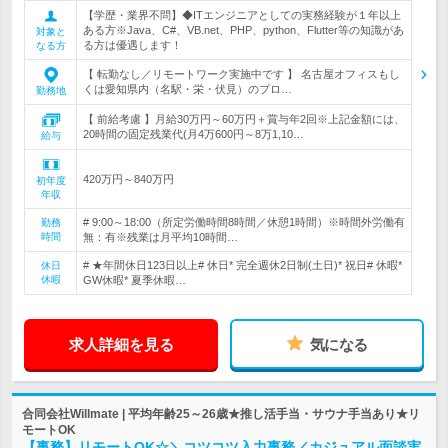
【学歴・業界不問】◆ITエンジニアとしての実務経験が１年以上
ある方※Java、C#、VB.net、PHP、python、Flutter等の知識があ
対象と
る方は優遇します！
なる方
【 転勤なし／リモートワーク実施中です 】 名古屋オフィスもし
くは愛知県内（名駅・栄・伏見）のプロ…
勤務地
【 前給考慮 】月給30万円～60万円＋賞与年2回※上記金額には、
20時間の固定残業代(月4万600円～8万1,10…
給与
420万円～840万円
初年度
年収
# 9:00～18:00（所定労働時間8時間／休憩1時間）※時間外労働有
勤務
時間
無：有※残業は月平均10時間…
# ★年間休日123日以上# 休日* 完全週休2日制(土日)* 祝日# 休暇*
休日
休暇
GW休暇* 夏季休暇…
求人詳細を見る
気になる
合同会社Willmate | 平均年齢25～26歳★推し活手当・サウナ手当あり★リ
モートOK
【事務】リモートOK☆＼コツコツ入力事務／カジュアル面談実