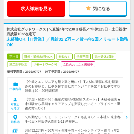
求人詳細を見る
気になる
株式会社グッドワークス | ＼直近4年で230％成長／*年休125日・土日祝休*
月残業10h*在宅可
未経験OK【IT営業】／月給32.2万～／賞与年2回／リモート勤務
OK
正社員
職種・業種未経験OK
転勤なし
学歴不問
完全週休2日制
第二新卒歓迎
リモートワーク可
女性のおしごと掲載中
情報更新日：2026/07/07
終了予定日：
2026/09/07
【企業とエンジニアを繋ぐ架け橋に♪】IT人材の確保に悩む馴染
みのお客様と、仕事を探す自社のエンジニアを繋ぐお仕事です◎
仕事内容
残業は10～20時間程度
【学歴・経歴不問！先輩の9割が未経験スタート♪】★研修充実★
未経験から早期キャリアアップを実現したい方・プライベート重
対象と
視の方もOK！
なる方
＼転勤なし！リモート（テレワーク）もあり♪／ ＜本社＞ 東京都
千代田区神田佐久間町1-11 産報佐…
勤務地
月給32.2万円～50万円＋各種手当＋インセンティブ＋賞与（年2