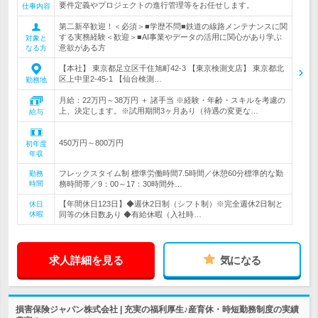
要件定義やプロジェクトの進行管理等をお任せします。
仕事内容
第二新卒歓迎！＜必須＞■学歴不問■鉄道の線路メンテナンスに関
する実務経験＜歓迎＞■AI事業やデータの活用に関心があり学ぶ
対象と
意欲がある方
なる方
【本社】 東京都足立区千住旭町42-3 【東京検測支店】 東京都北
区上中里2-45-1 【仙台検測…
勤務地
月給：22万円～38万円 ＋ 諸手当 ※経験・年齢・スキルを考慮の
上、決定します。※試用期間3ヶ月あり（待遇の変更な…
給与
450万円～800万円
初年度
年収
フレックスタイム制 標準労働時間7.5時間／休憩60分標準的な勤
勤務
時間
務時間帯／9：00～17：30時間外…
【年間休日123日】◆週休2日制（シフト制）※完全週休2日制と
休日
休暇
同等の休日数あり ◆有給休暇（入社時…
求人詳細を見る
気になる
損害保険ジャパン株式会社 | 充実の福利厚生♪産育休・時短勤務制度の実績