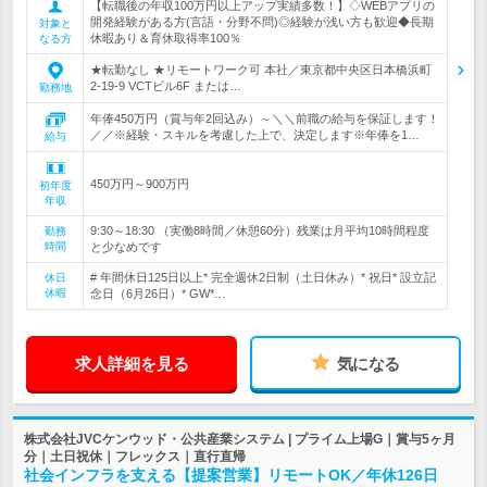
【転職後の年収100万円以上アップ実績多数！】◇WEBアプリの
開発経験がある方(言語・分野不問)◎経験が浅い方も歓迎◆長期
対象と
休暇あり＆育休取得率100％
なる方
★転勤なし ★リモートワーク可 本社／東京都中央区日本橋浜町
2-19-9 VCTビル6F または…
勤務地
年俸450万円（賞与年2回込み）～＼＼前職の給与を保証します！
／／※経験・スキルを考慮した上で、決定します※年俸を1…
給与
450万円～900万円
初年度
年収
9:30～18:30 （実働8時間／休憩60分）残業は月平均10時間程度
勤務
時間
と少なめです
# 年間休日125日以上* 完全週休2日制（土日休み）* 祝日* 設立記
休日
休暇
念日（6月26日）* GW*…
求人詳細を見る
気になる
株式会社JVCケンウッド・公共産業システム | プライム上場G｜賞与5ヶ月
分｜土日祝休｜フレックス｜直行直帰
社会インフラを支える【提案営業】リモートOK／年休126日