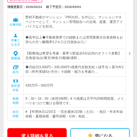
情報更新日：2026/06/24
終了予定日：
2026/09/03
野村不動産のマンション「PROUD」を中心に、マンションマネ
ージャーとして、マンション管理組合への企画、提案、運営アド
仕事内容
バイスなどを担当。
◆高卒以上◆不動産業界での経験または管理業務主任者資格をお
対象と
持ちの方＼離職率3.2％◎土日祝休み◎／
なる方
【勤務地は希望を考慮・最寄り駅徒歩5分以内のオフィス多数】
北海道/仙台/東京/神奈川/船橋/浦和…
勤務地
◆月給223,000円～335,000円+残業代全額支給＋諸手当＋賞与年2
回（昨年実績5か月分）※経験・能力を考慮の…
給与
430万円～650万円
初年度
年収
9：30～18：00（休憩1時間）# ※残業は月平均25時間程度。メリ
勤務
時間
ハリをつけて働ける環境です。
# 【年間休日123日】・完全週休2日制（土日）・祝日・年末年始
休日
休暇
休暇・夏期休暇・慶弔休暇・GW・有給…
求人詳細を見る
気になる