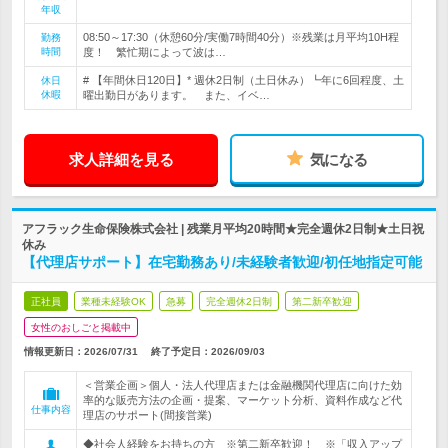
年収
08:50～17:30（休憩60分/実働7時間40分）※残業は月平均10H程
勤務
時間
度！ 繁忙期によって波は…
# 【年間休日120日】* 週休2日制（土日休み）┗年に6回程度、土
休日
休暇
曜出勤日があります。 また、イベ…
求人詳細を見る
気になる
アフラック生命保険株式会社 | 残業月平均20時間★完全週休2日制★土日祝
休み
【代理店サポート】在宅勤務あり/未経験者歓迎/初任地指定可能
正社員
業種未経験OK
急募
完全週休2日制
第二新卒歓迎
女性のおしごと掲載中
情報更新日：2026/07/31
終了予定日：
2026/09/03
＜営業企画＞個人・法人代理店または金融機関代理店に向けた効
率的な販売方法の企画・提案、マーケット分析、資料作成など代
仕事内容
理店のサポート(間接営業)
◆社会人経験をお持ちの方 ※第二新卒歓迎！ ※「収入アップ