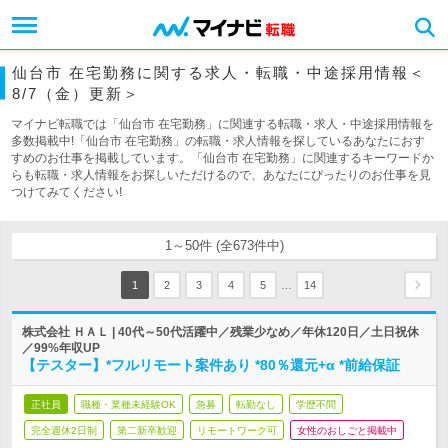
仙台市 在宅勤務に関する求人・転職・中途採用情報＜
8/7（金）更新＞
マイナビ転職では「仙台市 在宅勤務」に関連する転職・求人・中途採用情報を
多数掲載中!「仙台市 在宅勤務」の転職・求人情報を探しているあなたにおす
すめのお仕事を掲載しています。「仙台市 在宅勤務」に関連するキーワードか
らも転職・求人情報をお探しいただけるので、あなたにぴったりのお仕事を見
つけてみてください!
1～50件 (全673件中)
…
1
2
3
4
5
14
株式会社 ＨＡＬ | 40代～50代活躍中／残業少なめ／年休120日／土日祝休
／99%年収UP
【テスター】*フルリモート案件あり *80％還元+α *前給保証
正社員
職種・業種未経験OK
急募
転勤なし
学歴不問
完全週休2日制
第二新卒歓迎
リモートワーク可
女性のおしごと掲載中