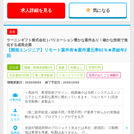
求人詳細を見る
気になる
新着
ラーニンギフト株式会社 | バリエーション豊かな案件あり！確かな技術で進
化する成長企業
【開発エンジニア】リモート案件有★案件還元率82％★昇給年2
回
正社員
職種・業種未経験OK
急募
転勤なし
学歴不問
完全週休2日制
第二新卒歓迎
リモートワーク可
女性のおしごと掲載中
情報更新日：2026/08/04
終了予定日：
2026/10/05
＜高給与、希望技術アサイン、残業極小は当然＞システムエンジ
ニアとして多彩な案件に携わっていきます。フルリモート(完全
仕事内容
在宅勤務）多数あり
《第二新卒歓迎／経験不問／学歴不問》IT業界で何らかの実務経
対象と
験がある方・プログラミングができる方
なる方
全国47都道府県のプロジェクト先または本社（新宿区） ◎勤務
地は希望を考慮。転勤はありません。 ◎…
勤務地