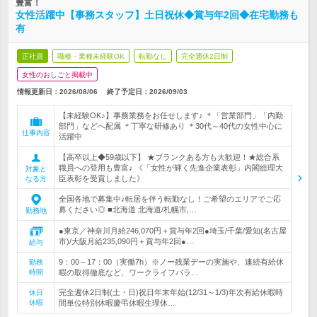
豊富！
女性活躍中【事務スタッフ】土日祝休◆賞与年2回◆在宅勤務も
有
正社員
職種・業種未経験OK
転勤なし
完全週休2日制
女性のおしごと掲載中
情報更新日：2026/08/06
終了予定日：
2026/09/03
【未経験OK♪】事務業務をお任せします♪ ＊「営業部門」「内勤
部門」などへ配属 ＊丁寧な研修あり ＊30代～40代の女性中心に
仕事内容
活躍中
【高卒以上◆59歳以下】 ★ブランクある方も大歓迎！★総合系
職員への登用も豊富♪ 《「女性が輝く先進企業表彰」内閣総理大
対象と
臣表彰を受賞しました》
なる方
全国各地で募集中♪転居を伴う転勤なし！ご希望のエリアでご応
募ください◎ ■北海道 北海道/札幌市,…
勤務地
●東京／神奈川月給246,070円＋賞与年2回●埼玉/千葉/愛知(名古屋
市)/大阪月給235,090円＋賞与年2回●…
給与
9：00～17：00（実働7h）※ノー残業デーの実施や、連続有給休
勤務
時間
暇の取得徹底など、ワークライフバラ…
完全週休2日制(土・日)祝日年末年始(12/31～1/3)年次有給休暇時
休日
休暇
間単位特別休暇慶弔休暇生理休…