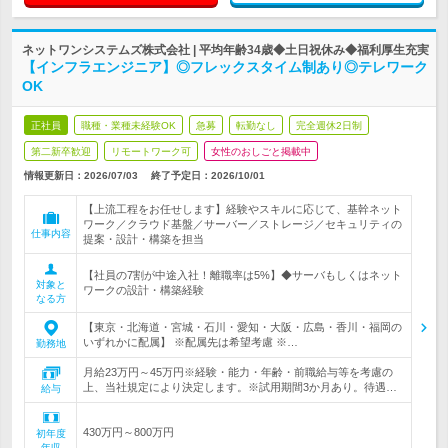
ネットワンシステムズ株式会社 | 平均年齢34歳◆土日祝休み◆福利厚生充実
【インフラエンジニア】◎フレックスタイム制あり◎テレワーク
OK
正社員
職種・業種未経験OK
急募
転勤なし
完全週休2日制
第二新卒歓迎
リモートワーク可
女性のおしごと掲載中
情報更新日：2026/07/03
終了予定日：
2026/10/01
【上流工程をお任せします】経験やスキルに応じて、基幹ネット
ワーク／クラウド基盤／サーバー／ストレージ／セキュリティの
仕事内容
提案・設計・構築を担当
【社員の7割が中途入社！離職率は5%】◆サーバもしくはネット
対象と
ワークの設計・構築経験
なる方
【東京・北海道・宮城・石川・愛知・大阪・広島・香川・福岡の
いずれかに配属】 ※配属先は希望考慮 ※…
勤務地
月給23万円～45万円※経験・能力・年齢・前職給与等を考慮の
上、当社規定により決定します。※試用期間3か月あり。待遇…
給与
430万円～800万円
初年度
年収