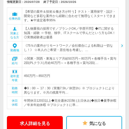
情報更新日：2026/07/28
終了予定日：
2026/10/26
【希望の案件＆技術＆働き方が叶う】テスト・運用保守・設計・
開発など多彩な案件から経験に合わせて無理なくスタートできま
仕事内容
す。★中途定着率95%
【人物重視の採用です／ブランクOK／学歴不問】◆ITに関する
知識・経験 ⇒ 学校、独学、ITスクールで学んだという方もOK！
対象と
◎実務経験者は優遇
なる方
《75％の案件がリモートワーク／会社都合による転勤は一切な
し！》 ☆本人のご希望・居住地を考慮し、…
勤務地
☆関東・関西・東海エリア月給50万円～80万円＋各種手当＋賞与
2回(PLクラス)月給40万円～＋各種手当＋賞与2回(…
給与
450万円～850万円
初年度
年収
◆9：00 ～ 17：30（実働7.5h／休憩1h）※ プロジェクトにより
勤務
時間
異なります。※月の残業平均…
年間休日120日以上◆完全週休2日制 (土日休み)◆祝日◆夏季休暇
休日
休暇
／年末年始休暇 ※プロジェクトに準…
求人詳細を見る
気になる