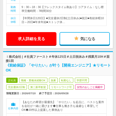
9：30～18：30【フレックスタイム制あり】コアタイム：なし標
勤務
時間
準労働時間：7時間30分
【年間休日120日】■完全週休2日制(土日休み)■祝日■有給休暇10
休日
休暇
日～20日■年末年始■ストック休…
求人詳細を見る
気になる
ｉ株式会社 | ＃社員ファースト＃年休125日＃土日祝休み＃残業月10H＃面
接1回
《前給保証》「やりたい」が叶う【開発エンジニア】★リモート
OK
正社員
職種・業種未経験OK
急募
転勤なし
学歴不問
完全週休2日制
第二新卒歓迎
リモートワーク可
女性のおしごと掲載中
情報更新日：2026/07/10
終了予定日：
2026/09/28
【あなたの希望が最優先】「やりたい」を起点に、ベストな案件
を会社が一緒に選びます◆仕事も働き方も遠慮なく希望して
仕事内容
OK◆20件以上提案した事例あり