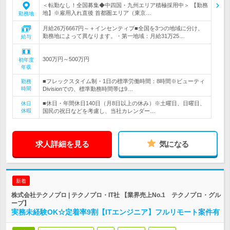
＜転勤なし！全国募集◆中四国・九州エリア積極採用中＞ 【勤務
地】※雇用入れ直後 首都圏エリア（東京…
勤務地
月給26万6667円～＋インセンティブ■全国を3つの地域に分け、
勤務地によって異なります。・第一地域：月給31万25…
給与
300万円～500万円
初年度
年収
■フレックスタイム制・1日の標準労働時間：8時間※ビューティ
勤務
時間
Divisionでの、標準勤務時間帯は9…
■休日・年間休日140日（月8日以上の休み）※土曜日、日曜日、
休日
休暇
国民の祝日などを考慮し、当社カレンダー…
求人詳細を見る
気になる
新着
株式会社テクノプロ | テクノプロ・IT社 【業界売上No.1 テクノプロ・グル
ープ】
実務未経験OK☆定着率9割【ITエンジニア】フルリモート案件有