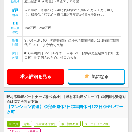
差出勤あり ★現住所×希望エリア考慮…
勤務地
未経験者：月給23万～40万円経験者：月給25万～50万円加え
て、残業代全額支給＋賞与2回(前年度約4.0ヵ月分)＋…
給与
400万円～800万円
初年度
年収
9：00～18：00（実働8時間）◎月平均残業時間／11.1時間◎残業
勤務
時間
代「100％」(1分単位)支給
# ★年間休日122日＋有休5日＝年127日お休み完全週休2日制（土
休日
休暇
日祝）※定例会のため、祝日のある…
求人詳細を見る
気になる
野村不動産パートナーズ株式会社 | 【野村不動産グループ】◎夜間や緊急対
応は協力会社が対応
【マンション管理】◎完全週休2日◎年間休日123日◎テレワー
ク可
正社員
急募
完全週休2日制
第二新卒歓迎
リモートワーク可
女性のおしごと掲載中