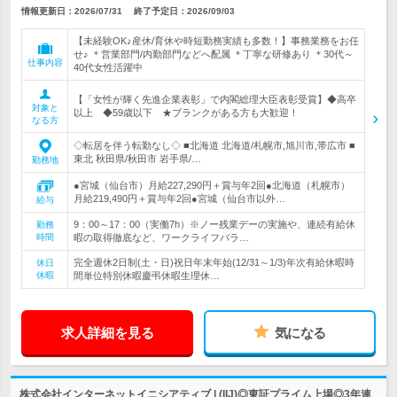
情報更新日：2026/07/31
終了予定日：
2026/09/03
【未経験OK♪産休/育休や時短勤務実績も多数！】事務業務をお任
せ♪ ＊営業部門/内勤部門などへ配属 ＊丁寧な研修あり ＊30代～
仕事内容
40代女性活躍中
【「女性が輝く先進企業表彰」で内閣総理大臣表彰受賞】◆高卒
対象と
以上 ◆59歳以下 ★ブランクがある方も大歓迎！
なる方
◇転居を伴う転勤なし◇ ■北海道 北海道/札幌市,旭川市,帯広市 ■
東北 秋田県/秋田市 岩手県/…
勤務地
●宮城（仙台市）月給227,290円＋賞与年2回●北海道（札幌市）
月給219,490円＋賞与年2回●宮城（仙台市以外…
給与
9：00～17：00（実働7h）※ノー残業デーの実施や、連続有給休
勤務
時間
暇の取得徹底など、ワークライフバラ…
完全週休2日制(土・日)祝日年末年始(12/31～1/3)年次有給休暇時
休日
休暇
間単位特別休暇慶弔休暇生理休…
求人詳細を見る
気になる
株式会社インターネットイニシアティブ | (IIJ)◎東証プライム上場◎3年連