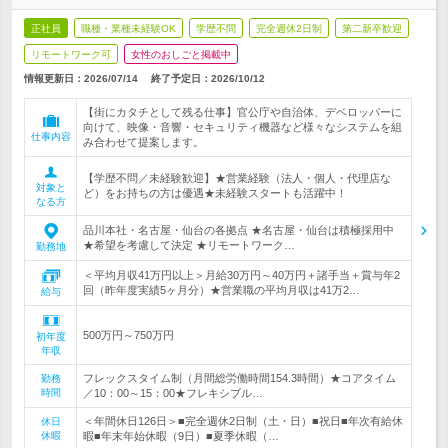
正社員
職種・業種未経験OK
学歴不問
完全週休2日制
第二新卒歓迎
リモートワーク可
女性のおしごと掲載中
情報更新日：2026/07/14
終了予定日：
2026/10/12
【街にカタチとして残る仕事】官公庁や自治体、デベロッパーに
向けて、映像・音響・セキュリティ機器など様々なシステムを組
仕事内容
み合わせて提案します。
【学歴不問／未経験歓迎】★営業経験（法人・個人・代理店な
対象と
ど）をお持ちの方は優遇★未経験スタートも活躍中！
なる方
品川本社・名古屋・仙台の各拠点 ★名古屋・仙台は積極採用中
★希望を考慮して決定 ★リモートワーク…
勤務地
＜平均月収41万円以上＞月給30万円～40万円＋諸手当＋賞与年2
回（昨年度実績5ヶ月分）★営業職の平均月収は41万2…
給与
500万円～750万円
初年度
年収
フレックスタイム制（月間総労働時間154.3時間）★コアタイム
勤務
時間
／10：00～15：00★フレキシブル…
＜年間休日126日＞■完全週休2日制（土・日）■祝日■年次有給休
休日
休暇
暇■年末年始休暇（9日）■夏季休暇（…