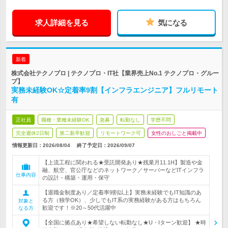
求人詳細を見る
気になる
新着
株式会社テクノプロ | テクノプロ・IT社【業界売上No.1 テクノプロ・グルー
プ】
実務未経験OK☆定着率9割【インフラエンジニア】フルリモート
有
正社員
職種・業種未経験OK
急募
転勤なし
学歴不問
完全週休2日制
第二新卒歓迎
リモートワーク可
女性のおしごと掲載中
情報更新日：2026/08/04
終了予定日：
2026/09/07
【上流工程に関われる★受託開発あり★残業月11.1H】製造や金
融、航空、官公庁などのネットワーク／サーバーなどITインフラ
仕事内容
の設計・構築・運用・保守
【退職金制度あり／定着率9割以上】実務未経験でもIT知識のあ
る方（独学OK）、少しでもIT系の実務経験がある方はもちろん
対象と
歓迎です！※20～50代活躍中
なる方
【全国に拠点あり★希望しない転勤なし★U・Iターン歓迎】 ★時