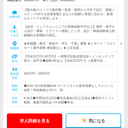
情報更新日：2026/07/17
終了予定日：
2026/08/27
【最大級のインフラ案件数！監視・運用から半年で設計・構築へ
ステップUPする先輩多数】あなたの経験と希望に合わせ、最適
仕事内容
なキャリアを実現します。
【必須：インフラエンジニアの実務経験半年以上】運用・保守か
ら設計・構築、クラウドへ挑戦したい方。設計・構築経験者は面
対象と
接確約＆前職給与保証。
なる方
★首都圏（東京・神奈川・埼玉・千葉）募集 ★リモート・フルリ
モート案件多数 ★転勤なし ★上京支援…
勤務地
【月給33万円~50万円】＋残業代別途全額支給＋インセンティブ
賞与・諸手当◆経験3年以上【月給32万円~】＋残業代別…
給与
360万円～600万円
初年度
年収
◆9:00~18:00(実働8h)# ワークスタイル基本残業なしでメリハリ
勤務
時間
抜群！時短勤務もOKで、実…
# 休日◆年間休日122日◆完全週休2日(土日休み)◆祝日※シフト
休日
休暇
勤務、夜勤可能性あり# 休暇◆年末…
求人詳細を見る
気になる