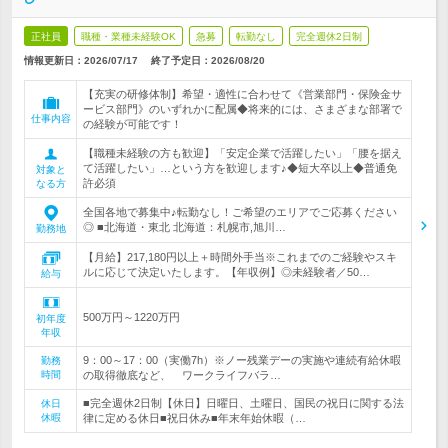
正社員
職種・業種未経験OK
急募
転勤なし
完全週休2日制
情報更新日：2026/07/17
終了予定日：
2026/08/20
【充実の研修体制】希望・適性に合わせて《営業部門・保険金サ
ービス部門》のいずれかに配属◆将来的には、さまざまな部署で
仕事内容
の経験が可能です！
【職種未経験の方も歓迎】「安定企業で活躍したい」「腰を据え
て活躍したい」…という方を歓迎します♪◆短大卒以上◆普通免
対象と
許必須
なる方
全国各地で募集中♪転勤なし！ご希望のエリアでご応募ください
◎ ■北海道・東北 北海道：札幌市,旭川…
勤務地
【月給】217,180円以上＋時間外手当※これまでのご経験やスキ
ルに応じて決定いたします。【年収例】◎未経験者／50…
給与
500万円～1220万円
初年度
年収
9：00～17：00（実働7h）※ノー残業デーの実施や連続有給休暇
勤務
時間
の取得徹底など、 ワークライフバラ…
■完全週休2日制【休日】日曜日、土曜日、国民の祝日に関する法
休日
休暇
律に定める休日■祝日休み■年末年始休暇（…