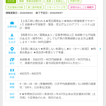
正社員
職種・業種未経験OK
急募
転勤なし
学歴不問
完全週休2日制
第二新卒歓迎
リモートワーク可
女性のおしごと掲載中
情報更新日：2026/08/04
終了予定日：
2026/09/07
【上流工程に携われる★受託開発あり★独自の研修制度でサポー
ト】自動車や宇宙航空・製造・官公庁などのアプリ・システム設
仕事内容
計・開発
【残業月11.1H／退職金あり／定着率9割以上】未経験でもIT知識
のある方（独学OK）、少しでもIT系の実務経験がある方は優遇
対象と
します！※20～50代活躍中
なる方
【全国に拠点あり★希望しない転勤なし★U・Iターン歓迎】 ★時
差出勤あり ★現住所×希望エリア考慮…
勤務地
未経験者：月給23万～40万円経験者：月給25万～50万円加え
て、残業代全額支給＋賞与2回(前年度約4.0ヵ月分)＋…
給与
400万円～800万円
初年度
年収
9：00～18：00（実働8時間）◎月平均残業時間／11.1時間◎残業
勤務
時間
代「100％」(1分単位)支給
# ★年間休日122日＋有休5日＝年127日お休み完全週休2日制（土
休日
休暇
日祝）※定例会のため、祝日のある…