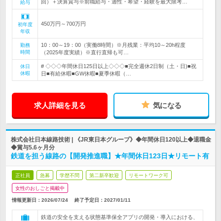
回）＋決算賞与※前職給与・適性・希望・経験を最大限考…
給与
450万円～700万円
初年度
年収
10：00～19：00（実働8時間）※月残業：平均10～20h程度
勤務
時間
（2025年度実績）※直行直帰も可…
# ◇◇◇年間休日125日以上◇◇◇■完全週休2日制（土・日)■祝
休日
休暇
日■有給休暇■GW休暇■夏季休暇（…
求人詳細を見る
気になる
株式会社日本線路技術 | 《JR東日本グループ》◆年間休日120以上◆退職金
◆賞与5.6ヶ月分
鉄道を担う線路の【開発推進職】★年間休日123日★リモート有
正社員
急募
学歴不問
第二新卒歓迎
リモートワーク可
女性のおしごと掲載中
情報更新日：2026/07/24
終了予定日：
2027/01/11
鉄道の安全を支える状態基準保全アプリの開発・導入における、