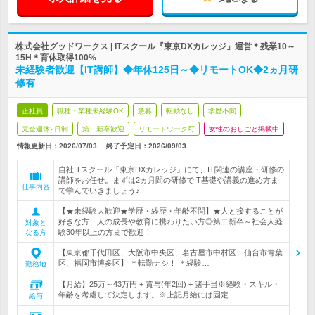
株式会社グッドワークス | ITスクール『東京DXカレッジ』運営＊残業10～
15H＊育休取得100%
未経験者歓迎【IT講師】◆年休125日～◆リモートOK◆2ヵ月研
修有
正社員
職種・業種未経験OK
急募
転勤なし
学歴不問
完全週休2日制
第二新卒歓迎
リモートワーク可
女性のおしごと掲載中
情報更新日：2026/07/03
終了予定日：
2026/09/03
自社ITスクール『東京DXカレッジ』にて、IT関連の講座・研修の
講師をお任せ。まずは2ヵ月間の研修でIT基礎や講義の進め方ま
仕事内容
で学んでいきましょう♪
【★未経験大歓迎★学歴・経歴・年齢不問】★人と接することが
好きな方、人の成長や教育に携わりたい方◎第二新卒～社会人経
対象と
験30年以上の方まで歓迎！
なる方
【東京都千代田区、大阪市中央区、名古屋市中村区、仙台市青葉
区、福岡市博多区】 ＊転勤ナシ！ ＊経験…
勤務地
【月給】25万～43万円 + 賞与(年2回) + 諸手当※経験・スキル・
年齢を考慮して決定します。※上記月給には固定…
給与