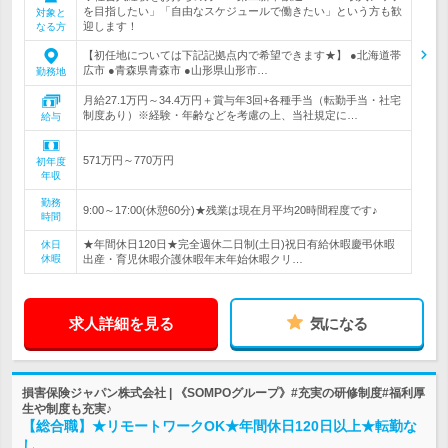
を目指したい」「自由なスケジュールで働きたい」という方も歓
対象と
迎します！
なる方
【初任地については下記記拠点内で希望できます★】 ●北海道帯
広市 ●青森県青森市 ●山形県山形市…
勤務地
月給27.1万円～34.4万円＋賞与年3回+各種手当（転勤手当・社宅
制度あり）※経験・年齢などを考慮の上、当社規定に…
給与
571万円～770万円
初年度
年収
勤務
9:00～17:00(休憩60分)★残業は現在月平均20時間程度です♪
時間
★年間休日120日★完全週休二日制(土日)祝日有給休暇慶弔休暇
休日
休暇
出産・育児休暇介護休暇年末年始休暇クリ…
求人詳細を見る
気になる
損害保険ジャパン株式会社 | 《SOMPOグループ》#充実の研修制度#福利厚
生や制度も充実♪
【総合職】★リモートワークOK★年間休日120日以上★転勤な
し