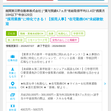
南関東日野自動車株式会社 | *賞与実績4.7ヵ月*有給取得平均11.4日*残業月
10H以下*年休120日
”採用業務”に特化できる！【採用人事】*在宅勤務OK*未経験歓
迎
正社員
職種・業種未経験OK
急募
転勤なし
学歴不問
第二新卒歓迎
リモートワーク可
女性のおしごと掲載中
情報更新日：2026/07/27
終了予定日：
2026/08/20
【業界大手の新卒・中途採用に関われるチャンス！】★人事部の
採用に特化したポジションで、イベント企画・面接・学校訪問・
仕事内容
広報などをお任せします！
【未経験＆第二新卒歓迎！カジュアル面談もOK！】◎学歴不問
◎要普通免許◎営業や接客業の経験、自身の転職経験も活かせま
対象と
す！
なる方
★転居を伴う転勤なし ★在宅勤務OK ★マイカー＆社用車通勤
OK ★直行直帰OK ★「新橋」駅より…
勤務地
月給250,000円～300,000円＋賞与年2回(昨年度4.7ヵ月分)＋諸手
当※中途採用の際は、経験・スキルを考慮…
給与
400万円～500万円
初年度