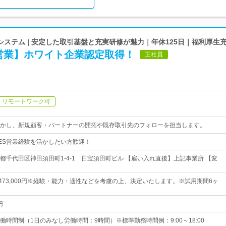
ステム | 安定した取引基盤と充実研修が魅力｜年休125日｜福利厚生
S営業】ホワイト企業認定取得！
正社員
リモートワーク可
活かし、新規顧客・パートナーの開拓や既存取引先のフォローを担当します。
ES営業経験を活かしたい方歓迎！
都千代田区神田須田町1-4-1 日宝須田町ビル 【雇い入れ直後】上記事業所 【変
円～473,000円※経験・能力・適性などを考慮の上、決定いたします。※試用期間6ヶ
円
時間制（1日のみなし労働時間：9時間）※標準勤務時間例：9:00～18:00