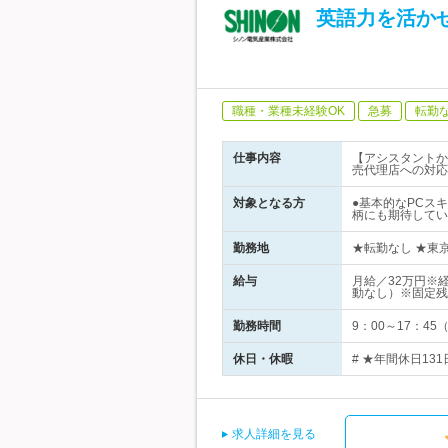
英語力を活か
職種・業種未経験OK
急募
転勤
仕事内容
【アシスタントか
売代理店への対応
対象となる方
●基本的なPCスキ
柄にも期待してい
勤務地
★転勤なし ★東京
給与
月給／32万円※
動なし）※固定残
勤務時間
9：00～17：4
休日・休暇
# ★年間休日13
求人詳細を見る