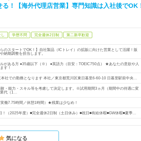
せる！【海外代理店営業】専門知識は入社後でOK
なし
学歴不問
完全週休2日制
第二新卒歓迎
らのスタートでOK！】自社製品（ICトレイ）の拡販に向けた営業として活躍！販
や納期調整を担当します。
ルがある方 ●35歳以下（※） ●英語力（目安：TOEIC750点） ★あなたの意欲や人
ます！
本社での勤務となります 本社／東京都荒川区東日暮里6-60-10 日暮里駅前中央…
経験・能力・スキル等を考慮して決定します。※試用期間3ヵ月（期間中の待遇に変
業代（1…
5（実働7.75時間／休憩1時間）★残業は少なめ！
1日！（2025年度）■完全週休2日制（土日休み）■祝日■有給休暇■GW休暇■夏季…
気になる