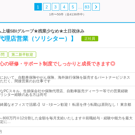
…
1
2
3
4
5
83
1件〜50件（全4136件中）
イム上場SBIグループ★残業少なめ★土日祝休み
代理店営業（ソリシター）】
正社員
不問
第二新卒歓迎
心の研修・サポート制度でしっかりと成長できます◎
において、自動車保険やがん保険、海外旅行保険を販売するパートナービジネス
ただく、間接営業のお仕事です
なPCスキル、生損保会社や保険代理店、自動車販売ディーラー等での営業経験
リシター経験のある方は尚可
綺麗なオフィスで活躍♪】 U・Iターン歓迎！ 転居を伴う転勤は原則なし！ 東京都
円～800万円※12分割した金額を毎月支給いたします※前職給与・経験や能力を最大
定に…
円