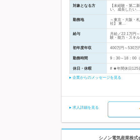
対象となる方
【未経験・第二新
い、成長したい…
勤務地
～東京・大阪・札
社】 東…
給与
月給／22.1万
験・能力・スキル
初年度年収
400万円～530万
勤務時間
9：30～18：0
休日・休暇
# ★年間休日12
企業からのメッセージを見る
求人詳細を見る
シノン電気産業株式会