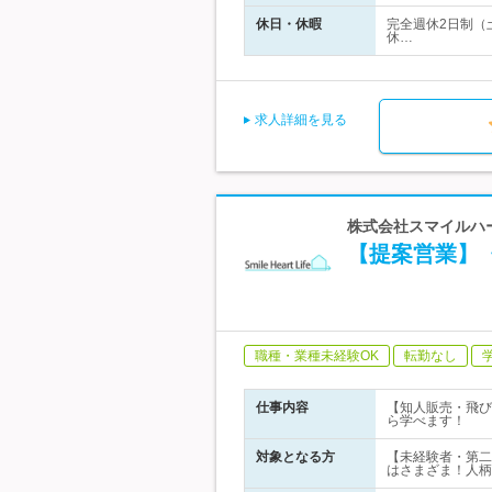
休日・休暇
完全週休2日制（
休…
求人詳細を見る
株式会社スマイルハー
【提案営業】
職種・業種未経験OK
転勤なし
仕事内容
【知人販売・飛び
ら学べます！
対象となる方
【未経験者・第二
はさまざま！人柄