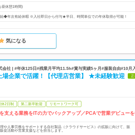
(お昼休憩1時間)
始◆年次有給休暇 ※入社即日から付与★半日、時間単位での年休取得が可能！
気になる
社 | #年休125日#残業月平均11.5h#賞与実績5ヶ月#服装自由#10月
上場企業で活躍！【代理店営業】 ★未経験歓迎
正
週休2日制
第二新卒歓迎
リモートワーク可
を支える業務をITの力でバックアップ／PCAで営業デビュー
理や人事労務をサポートする自社製品（クラウドサービス）の拡販に向けて、販
販促活動や営業支援などを担当します。