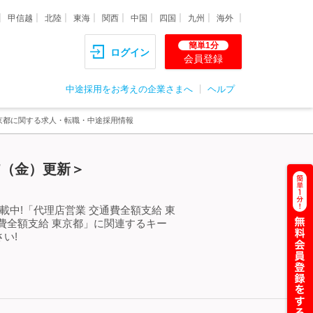
甲信越
北陸
東海
関西
中国
四国
九州
海外
簡単1分
ログイン
会員登録
中途採用をお考えの企業さまへ
ヘルプ
東京都に関する求人・転職・中途採用情報
7（金）更新＞
中!「代理店営業 交通費全額支給 東
費全額支給 東京都」に関連するキー
い!