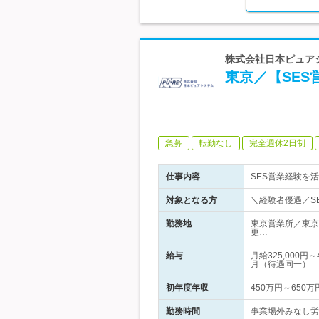
株式会社日本ピュアシ
東京／【SE
急募
転勤なし
完全週休2日制
仕事内容
SES営業経験を
対象となる方
＼経験者優遇／S
勤務地
東京営業所／東京
更…
給与
月給325,000
月（待遇同一）
初年度年収
450万円～650万
勤務時間
事業場外みなし労働