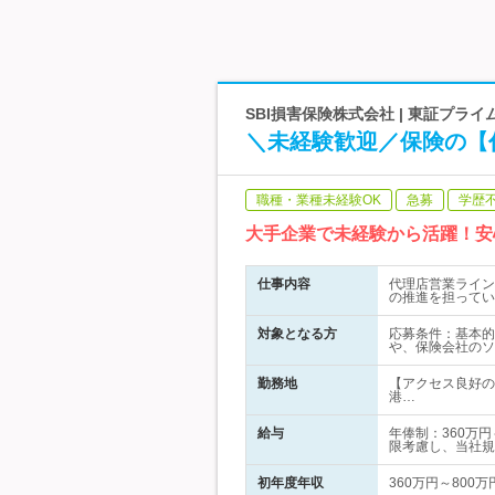
SBI損害保険株式会社 | 東証プラ
＼未経験歓迎／保険の【
職種・業種未経験OK
急募
学歴
大手企業で未経験から活躍！安
仕事内容
代理店営業ライン
の推進を担ってい
対象となる方
応募条件：基本的
や、保険会社のソ
勤務地
【アクセス良好の
港…
給与
年俸制：360万
限考慮し、当社規
初年度年収
360万円～800万