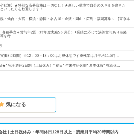
卒歓迎】★特別な応募資格は一切なし！★新しい環境で自分のスキルを磨きた
といった方を歓迎します！
幌・仙台・大宮・横浜・静岡・名古屋・金沢・岡山・広島・福岡募集～ 【東京本
円～+各種手当＋賞与年2回（昨年度実績5ヶ月分）+業績に応じて決算賞与あり※経
等を考…
円
0（実働7.5時間）※12：00～13：00はお昼休憩です※残業は月平均11.5時…
5日★* 完全週休2日制（土日休み）* 祝日* 年末年始休暇* 夏季休暇* 有給休…
気になる
社 | 土日祝休み・年間休日128日以上・残業月平均20時間以内