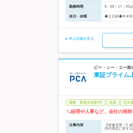
勤務時間
9：00～17：45
休日・休暇
◆土日祝◆年末年
求人詳細を見る
ピー・シー・エー株式会
東証プライム
職種・業種未経験OK
急募
完全
＼経理や人事など、会社の根幹
仕事内容
【研修充実！】経
売代理店に対する