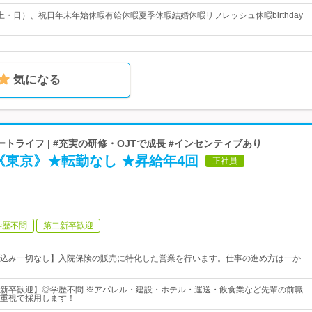
土・日）、祝日年末年始休暇有給休暇夏季休暇結婚休暇リフレッシュ休暇birthday
気になる
トライフ | #充実の研修・OJTで成長 #インセンティブあり
《東京》★転勤なし ★昇給年4回
正社員
学歴不問
第二新卒歓迎
込み一切なし】入院保険の販売に特化した営業を行います。仕事の進め方は一か
新卒歓迎】◎学歴不問 ※アパレル・建設・ホテル・運送・飲食業など先輩の前職
重視で採用します！