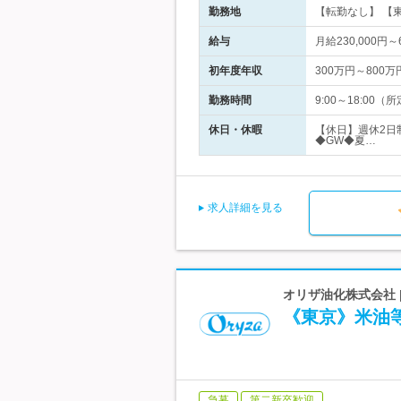
勤務地
【転勤なし】 【東
給与
月給230,000
初年度年収
300万円～800万
勤務時間
9:00～18:0
休日・休暇
【休日】週休2日
◆GW◆夏…
求人詳細を見る
オリザ油化株式会社 
《東京》米油
急募
第二新卒歓迎