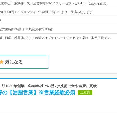
京本社】 東京都千代田区岩本町3-9-17 スリーセブンビル10F 【雇入れ直後…
円～600,000円＋インセンティブ※経験・能力により、優遇いたします。
円
0（所定労働時間8時間）※残業月平均30時間
制（日曜＋希望休1日）／希望休はプライベートに合わせて柔軟に取得可能です。
気になる
| ◎1939年創業 ◎80年以上の歴史×技術で食や健康に貢献
等の【油脂営業】※営業経験必須
正社員