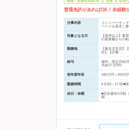
職種・業種未経験OK
急募
転勤
普通免許があればOK！未経験か
仕事内容
コインパーキング
ページも是非ご参
対象となる方
【高卒以上】要普
の異業種からの転
勤務地
【東京北支店】【
社】【京都…
給与
都内・埼玉月給28
月給27万500…
初年度年収
380万円～450万
勤務時間
# 8:00～17
休日・休暇
■完全週休2日制
暇…