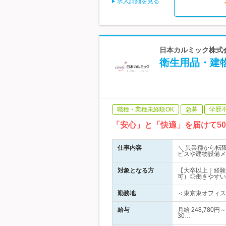
求人詳細を見る
日本カルミック株式会
衛生用品・建
職種・業種未経験OK
急募
学歴
「安心」と「快適」を届けて5
仕事内容
＼ 異業種から転
ビスや建物設備メ
対象となる方
【大卒以上｜経験
可）◎働きやすい
勤務地
＜東京東オフィス＞
給与
月給 248,780
30…