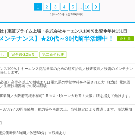
…
1
2
3
4
5
16
1件〜50件（全789件中）
 | 東証プライム上場・株式会社キーエンス100％出資◆年休131日
メンテナンス】★20代～30代前半活躍中！
正社員
なし
完全週休2日制
第二新卒歓迎
ンス100％】キーエンス商品量産のための組立治具／検査装置／設備のメンテナン
任せします。
必須》高専卒以上で機械または電気系の学部学科を卒業された方《歓迎》電気回
／生産技術部署での現場経験
1事業所／大阪府高槻市桜町1-5 ※U・Iターン大歓迎！大阪に腰を据えて働けます。
0円～37万9,400円※経験、能力等を考慮の上、当社規定により優遇します。※試用期
円
0（所定労働時間8時間／休憩60分）※残業あり