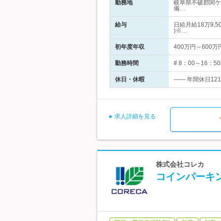
勤務地
岐阜県不破郡関ケ
備…
給与
日給月給18万9,5
)※…
初年度年収
400万円～600万
勤務時間
# 8：00～16
休日・休暇
―― 年間休日12
求人詳細を見る
株式会社コレカ
コインパーキ