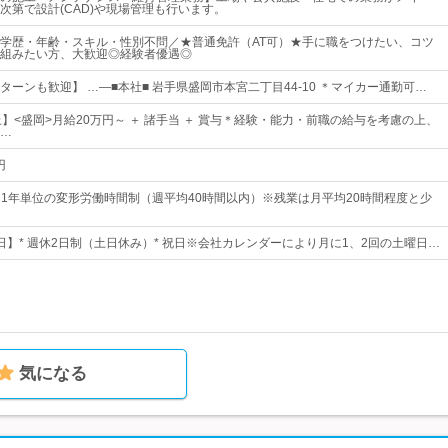
次第で設計(CAD)や現場管理も行います。
学歴・年齢・スキル・性別不問／★普通免許（AT可）★手に職をつけたい、コツ
組みたい方、大歓迎◎経験者優遇◎
ターンも歓迎】 …―■本社■ 岩手県盛岡市本宮二丁目44-10 ＊マイカー通勤可…
上】<盛岡>月給20万円～ ＋ 諸手当 ＋ 賞与＊経験・能力・前職の給与を考慮の上、
…
円
00※1年単位の変形労働時間制（週平均40時間以内）※残業は月平均20時間程度と少
3日】* 週休2日制（土日休み）* 祝日※会社カレンダーにより月に1、2回の土曜日…
気になる