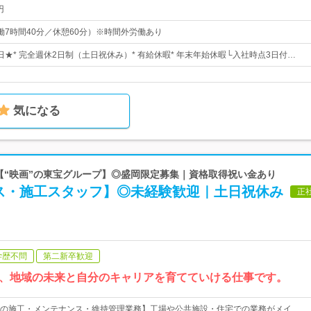
円
0（実働7時間40分／休憩60分）※時間外労働あり
1日★* 完全週休2日制（土日祝休み）* 有給休暇* 年末年始休暇└入社時点3日付…
気になる
 【“映画”の東宝グループ】◎盛岡限定募集｜資格取得祝い金あり
ス・施工スタッフ】◎未経験歓迎｜土日祝休み
正
学歴不問
第二新卒歓迎
で、地域の未来と自分のキャリアを育てていける仕事です。
の施工・メンテナンス・維持管理業務】工場や公共施設・住宅での業務がメイ