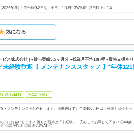
（2026年度）* 完全週休2日制（土日）* 祝日* GW休暇（7日以上）* 夏…
気になる
ス株式会社 | ●賞与実績5.5ヶ月分 ●残業月平均10h程 ●資格支援あり
／未経験歓迎【 メンテナンススタッフ 】*年休121
完全週休2日制
第二新卒歓迎
置・メンテナンスをお任せします。※未経験でも年収400万円以上可能！出張手当
の方にお会いします／ 誰もが最初は「未経験」！安心して挑戦して下さい ◎40歳
迎 ◎高卒以上 ◎普通免許(AT可)