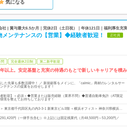
気になる
社 | 賞与最大6.5か月｜完休2日（土日祝）｜年休121日｜福利厚生充
物メンテナンスの【営業】◆経験者歓迎！
正社員
不問
完全週休2日制
第二新卒歓迎
0年以上。安定基盤と充実の待遇のもとで新しいキャリアを積
職した先輩も多数活躍中！ ／ 新規顧客をメインに、「calmic」商材のレンタルサー
ンテナンスの提案をお任せします！
者歓迎】＜必須＞◆営業または販売経験（業界不問）◆普通自動車免許（AT限定
環境を整えてお待ちしております！
 東京都千代田区丸の内3-3-1 新東京ビル3階 ＜横浜オフィス＞ 神奈川県横浜…
円～291,420円（一律手当含む）※上記には固定残業代（月48,500円～53,200円／