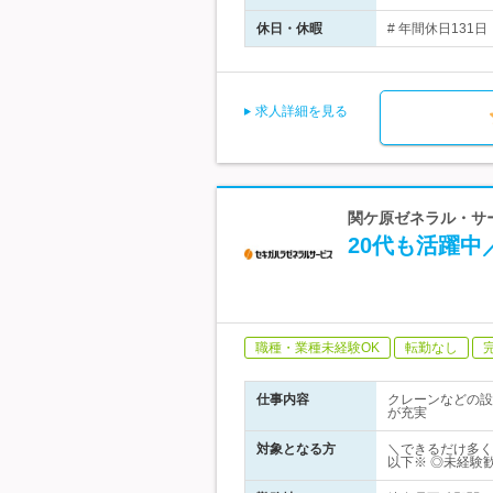
休日・休暇
# 年間休日131日
求人詳細を見る
関ケ原ゼネラル・サービ
20代も活躍中
職種・業種未経験OK
転勤なし
仕事内容
クレーンなどの設
が充実
対象となる方
＼できるだけ多く
以下※ ◎未経験歓