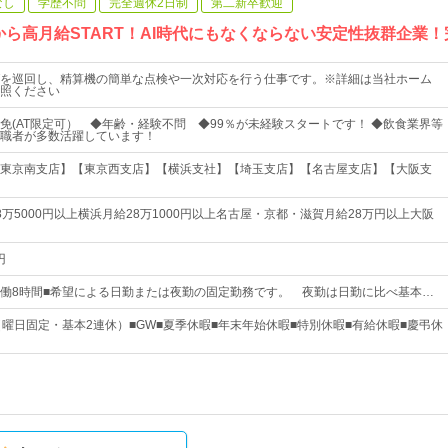
なし
学歴不問
完全週休2日制
第二新卒歓迎
ら高月給START！AI時代にもなくならない安定性抜群企業！完
を巡回し、精算機の簡単な点検や一次対応を行う仕事です。※詳細は当社ホーム
照ください
免(AT限定可） ◆年齢・経験不問 ◆99％が未経験スタートです！ ◆飲食業界等
職者が多数活躍しています！
東京南支店】【東京西支店】【横浜支社】【埼玉支店】【名古屋支店】【大阪支
万5000円以上横浜月給28万1000円以上名古屋・京都・滋賀月給28万円以上大阪
円
:00■実働8時間■希望による日勤または夜勤の固定勤務です。 夜勤は日勤に比べ基本…
（曜日固定・基本2連休）■GW■夏季休暇■年末年始休暇■特別休暇■有給休暇■慶弔休