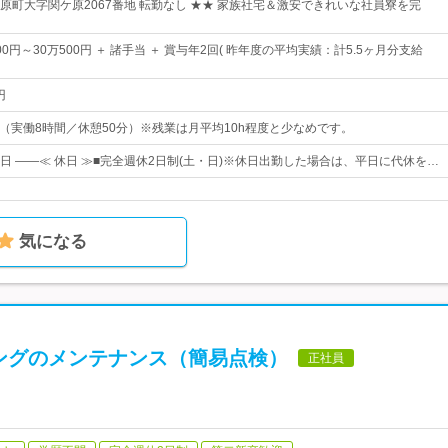
原町大字関ケ原2067番地 転勤なし ★★ 家族社宅＆激安できれいな社員寮を完
00円～30万500円 ＋ 諸手当 ＋ 賞与年2回( 昨年度の平均実績：計5.5ヶ月分支給
円
：50（実働8時間／休憩50分）※残業は月平均10h程度と少なめです。
1日 ――≪ 休日 ≫■完全週休2日制(土・日)※休日出勤した場合は、平日に代休を…
気になる
ングのメンテナンス（簡易点検）
正社員