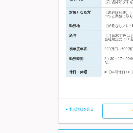
ン！適性やスキル
対象となる方
【未経験歓迎】＼
コツと業務に取り
勤務地
【転勤なし／U・I
給与
【月給20万円以
当社規定により優
初年度年収
300万円～500万
勤務時間
8：30～17：
な…
休日・休暇
# 【年間休日11
求人詳細を見る