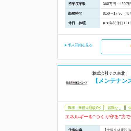
初年度年収
380万円～450万
勤務時間
8:50～17:3
休日・休暇
# ★年間休日12
求人詳細を見る
株式会社テス東北 |
【メンテナン
職種・業種未経験OK
転勤なし
エネルギーを“つくり守る”力
仕事内容
【太陽光発電設備