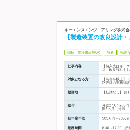
キーエンスエンジニアリング株式会社
【製造装置の改良設計・
職種・業種未経験OK
急募
転勤
仕事内容
【納入先はキーエ
ス、改良設計をお
対象となる方
【高専卒以上】《
路設計の実務経験
勤務地
【転勤なし】 第
…
給与
月給27万4,90
間6ヵ月（待遇…
初年度年収
505万円～705万
勤務時間
8:30～17:3