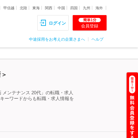
甲信越
北陸
東海
関西
中国
四国
九州
海外
簡単1分
ログイン
会員登録
中途採用をお考えの企業さまへ
ヘルプ
新＞
 メンテナンス 20代」の転職・求人
るキーワードからも転職・求人情報を