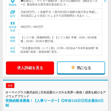
◆転勤なし・マイカー通勤OK・荒子川公園駅8分 【物流センタ
ー】 愛知県名古屋市港区善北町11 ※…
勤務地
月給28万円～ + 各種手当 ＋賞与年2回※経験や能力等を考慮し、
当社規定により決定いたします※試用期間3ヶ月あり（…
給与
380万円～450万円
初年度
年収
【シフト制（実働8時間）】【シフト例】早番：9:00～18:00遅
勤務
時間
番：10:00～19:00※繁忙期…
* 完全週休2日制（シフト制）※月8～9日休み* 年末年始休暇* 有
休日
休暇
給休暇* 産前・産後休暇* 育児…
求人詳細を見る
気になる
新着
オーマイグラス株式会社 | 日本品質のメガネを世界へ発信！成長を続けるア
イウェアブランド
実務経験者募集！【人事リーダー】◎年休118日◎完全週休2日
制