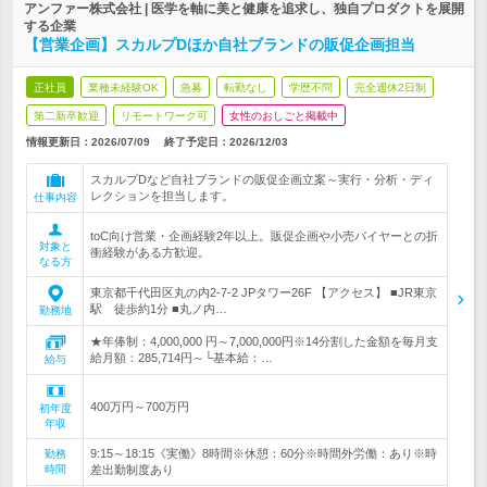
アンファー株式会社 | 医学を軸に美と健康を追求し、独自プロダクトを展開
する企業
【営業企画】スカルプDほか自社ブランドの販促企画担当
正社員
業種未経験OK
急募
転勤なし
学歴不問
完全週休2日制
第二新卒歓迎
リモートワーク可
女性のおしごと掲載中
情報更新日：2026/07/09
終了予定日：
2026/12/03
スカルプDなど自社ブランドの販促企画立案～実行・分析・ディ
レクションを担当します。
仕事内容
toC向け営業・企画経験2年以上。販促企画や小売バイヤーとの折
対象と
衝経験がある方歓迎。
なる方
東京都千代田区丸の内2-7-2 JPタワー26F 【アクセス】 ■JR東京
駅 徒歩約1分 ■丸ノ内…
勤務地
★年俸制：4,000,000 円～7,000,000円※14分割した金額を毎月支
給月額：285,714円～└基本給：…
給与
400万円～700万円
初年度
年収
9:15～18:15《実働》8時間※休憩：60分※時間外労働：あり※時
勤務
時間
差出勤制度あり