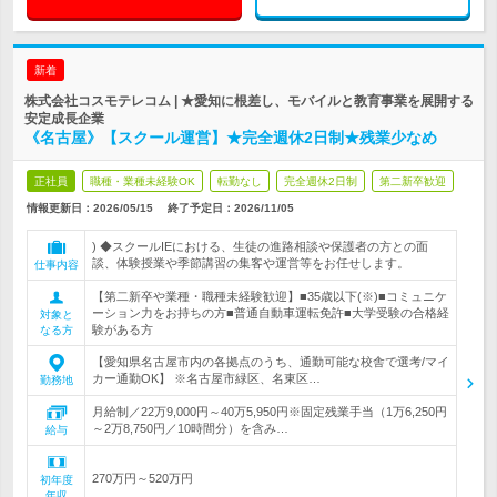
新着
株式会社コスモテレコム | ★愛知に根差し、モバイルと教育事業を展開する
安定成長企業
《名古屋》【スクール運営】★完全週休2日制★残業少なめ
正社員
職種・業種未経験OK
転勤なし
完全週休2日制
第二新卒歓迎
情報更新日：2026/05/15
終了予定日：
2026/11/05
) ◆スクールIEにおける、生徒の進路相談や保護者の方との面
談、体験授業や季節講習の集客や運営等をお任せします。
仕事内容
【第二新卒や業種・職種未経験歓迎】■35歳以下(※)■コミュニケ
ーション力をお持ちの方■普通自動車運転免許■大学受験の合格経
対象と
験がある方
なる方
【愛知県名古屋市内の各拠点のうち、通勤可能な校舎で選考/マイ
カー通勤OK】 ※名古屋市緑区、名東区…
勤務地
月給制／22万9,000円～40万5,950円※固定残業手当（1万6,250円
～2万8,750円／10時間分）を含み…
給与
270万円～520万円
初年度
年収