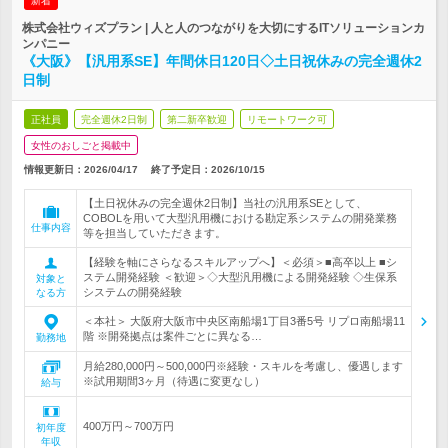
新着
株式会社ウィズプラン | 人と人のつながりを大切にするITソリューションカ
ンパニー
《大阪》【汎用系SE】年間休日120日◇土日祝休みの完全週休2
日制
正社員
完全週休2日制
第二新卒歓迎
リモートワーク可
女性のおしごと掲載中
情報更新日：2026/04/17
終了予定日：
2026/10/15
【土日祝休みの完全週休2日制】当社の汎用系SEとして、
COBOLを用いて大型汎用機における勘定系システムの開発業務
仕事内容
等を担当していただきます。
【経験を軸にさらなるスキルアップへ】＜必須＞■高卒以上 ■シ
ステム開発経験 ＜歓迎＞◇大型汎用機による開発経験 ◇生保系
対象と
システムの開発経験
なる方
＜本社＞ 大阪府大阪市中央区南船場1丁目3番5号 リプロ南船場11
階 ※開発拠点は案件ごとに異なる…
勤務地
月給280,000円～500,000円※経験・スキルを考慮し、優遇します
※試用期間3ヶ月（待遇に変更なし）
給与
400万円～700万円
初年度
年収