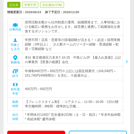
正社員
学歴不問
完全週休2日制
情報更新日：2026/06/15
終了予定日：
2026/11/30
採用活動全般から社内制度の運用、組織開発まで、人事領域にお
ける幅広い業務をお任せします。経営層と連携して組織強化を推
仕事内容
進するポジションです。
学歴不問！店長・営業等の現場経験が活きる！＜必須＞採用実務
経験（3年以上）、少人数チームのリーダー経験・育成経験＜歓
対象と
迎＞労務経験 など
なる方
本社 東京都港区六本木7-10-25 中島ビル2F 【雇入れ直後】上記
の事業所 【変更の範囲】会社…
勤務地
年俸制400万円～650万円※上記には固定残業代（104,040円～
151,740円/45時間分）を含む。※超過分は…
給与
400万円～650万円
初年度
年収
【フレックスタイム制】・コアタイム：11:00～16:00・1日の標
勤務
時間
準労働時間：8時間・標準的な労働…
* 年間休日118日* 完全週休2日制（土・日・祝日）* 年末年始休暇
休日
休暇
* 有給休暇* 慶弔休暇