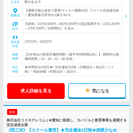
験がある方
なる方
【通勤可能な校舎で選考/マイカー通勤OK】 スクールIE高蔵寺校
／愛知県春日井市白山町1-61-6…
勤務地
月給制／22万9,000円～40万5,950円※固定残業手当（1万6,250円
～2万8,750円／10時間分）を含み…
給与
270万円～520万円
初年度
年収
【1年単位の変形労働時間制（週平均40時間以内）】 標準的な勤
勤務
時間
務時間帯／13：00～22：00 休憩…
★年間休日120日★* 完全週休2日制（日曜祝日＋他1日シフト
休日
休暇
制）* 有給休暇（年間10日～20日※…
求人詳細を見る
気になる
新着
株式会社コスモテレコム | ★愛知に根差し、モバイルと教育事業を展開する
安定成長企業
《西三河》【スクール運営】★完全週休2日制★残業少なめ