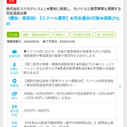
新着
株式会社コスモテレコム | ★愛知に根差し、モバイルと教育事業を展開する
安定成長企業
《愛知・尾張旭》【スクール運営】★完全週休2日制★残業少な
め
正社員
職種・業種未経験OK
転勤なし
完全週休2日制
第二新卒歓迎
情報更新日：2026/05/15
終了予定日：
2026/11/05
◆スクールIEにおける、生徒の進路相談や保護者の方との面談、
体験授業や季節講習の集客や運営等をお任せします。
仕事内容
【第二新卒や業種・職種未経験歓迎】■35歳以下(※)■コミュニケ
ーション力をお持ちの方■普通自動車運転免許■大学受験の合格経
対象と
験がある方
なる方
【通勤可能な校舎で選考/マイカー通勤OK】 スクールIE尾張旭校
／愛知県尾張旭市東大道町原田4 ※…
勤務地
月給制／22万9,000円～40万5,950円※固定残業手当（1万6,250円
～2万8,750円／10時間分）を含み…
給与
270万円～520万円
初年度
年収
【1年単位の変形労働時間制（週平均40時間以内）】 標準的な勤
勤務
時間