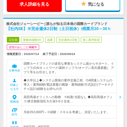
求人詳細を見る
気になる
株式会社ジェーシービー | 誰もが知る日本発の国際カードブランド
【社内SE】※完全週休2日制（土日祝休）/残業月20～30ｈ
正社員
業種未経験OK
急募
完全週休2日制
第二新卒歓迎
女性のおしごと掲載中
情報更新日：2026/07/14
終了予定日：
2026/08/24
国際カードブランドの多彩な事業をシステム面からサポート。イ
ンフラ(OA/ネットワーク/基幹インフラ/オープン系共通基盤)、ア
仕事内容
プリ等をお任せします。
◆大卒以上◆システム開発の要件定義工程、OA関連システムの
導入～運用経験/電話基盤の構築・運用経験/方式設計(アーキテク
対象と
チャ設計)経験をお持ちの方
なる方
高田馬場オフィスへの勤務 ※転勤:当面なし ◆高田馬場オフィ
ス/東京都新宿区大久保3-8-2 住友…
勤務地
月給253,000円～※経験・スキルを考慮し、決定いたします。
給与
500万円～900万円