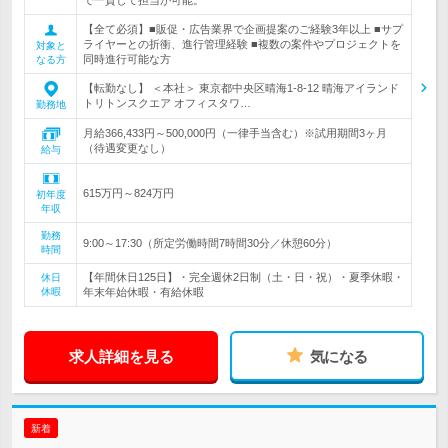
で一貫して担当が可能。
【全て必須】■販促・広告業界で企画提案のご経験3年以上 ■サプ
ライヤーとの折衝、進行管理経験 ■複数の案件やプロジェクトを
対象と
同時進行可能な方
なる方
【転勤なし】 ＜本社＞ 東京都中央区晴海1-8-12 晴海アイランド
トリトンスクエア オフィスタワ…
勤務地
月給366,433円～500,000円（一律手当含む）※試用期間3ヶ月
（待遇変更なし）
給与
615万円～824万円
初年度
年収
勤務
9:00～17:30（所定労働時間7時間30分／休憩60分）
時間
【年間休日125日】・完全週休2日制（土・日・祝）・夏季休暇・
休日
休暇
年末年始休暇・有給休暇
求人詳細を見る
気になる
新着