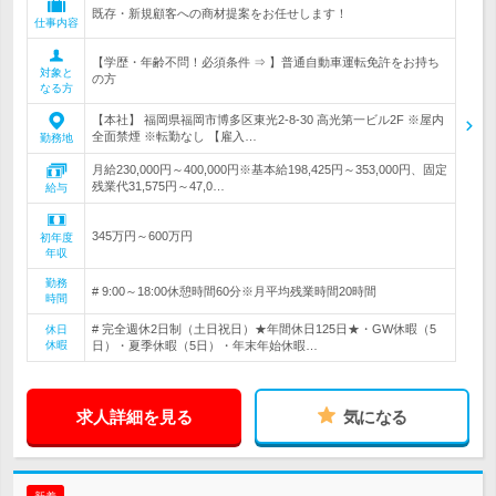
既存・新規顧客への商材提案をお任せします！
仕事内容
【学歴・年齢不問！必須条件 ⇒ 】普通自動車運転免許をお持ち
対象と
の方
なる方
【本社】 福岡県福岡市博多区東光2-8-30 高光第一ビル2F ※屋内
全面禁煙 ※転勤なし 【雇入…
勤務地
月給230,000円～400,000円※基本給198,425円～353,000円、固定
残業代31,575円～47,0…
給与
345万円～600万円
初年度
年収
勤務
# 9:00～18:00休憩時間60分※月平均残業時間20時間
時間
# 完全週休2日制（土日祝日）★年間休日125日★・GW休暇（5
休日
休暇
日）・夏季休暇（5日）・年末年始休暇…
求人詳細を見る
気になる