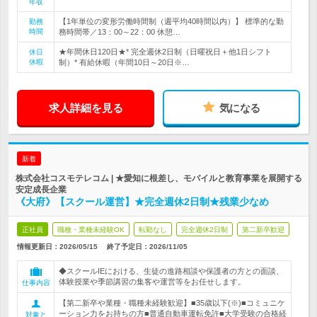
年収
【1年単位の変形労働時間制（週平均40時間以内）】 標準的な勤
勤務
時間
務時間帯／13：00～22：00 休憩…
★年間休日120日★* 完全週休2日制（日曜祝日＋他1日シフト
休日
休暇
制）* 有給休暇（年間10日～20日※…
求人詳細を見る
気になる
新着
株式会社コスモテレコム | ★愛知に根差し、モバイルと教育事業を展開する
安定成長企業
《大府》【スクール運営】★完全週休2日制★残業少なめ
正社員
職種・業種未経験OK
転勤なし
完全週休2日制
第二新卒歓迎
情報更新日：2026/05/15
終了予定日：
2026/11/05
◆スクールIEにおける、生徒の進路相談や保護者の方との面談、
体験授業や季節講習の集客や運営等をお任せします。
仕事内容
【第二新卒や業種・職種未経験歓迎】■35歳以下(※)■コミュニケ
ーション力をお持ちの方■普通自動車運転免許■大学受験の合格経
対象と