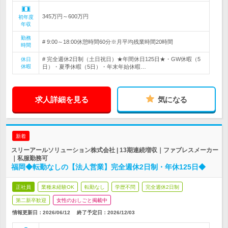
345万円～600万円
初年度
年収
勤務
# 9:00～18:00休憩時間60分※月平均残業時間20時間
時間
# 完全週休2日制（土日祝日）★年間休日125日★・GW休暇（5
休日
休暇
日）・夏季休暇（5日）・年末年始休暇…
求人詳細を見る
気になる
新着
スリーアールソリューション株式会社 | 13期連続増収｜ファブレスメーカー
｜私服勤務可
福岡◆転勤なしの【法人営業】完全週休2日制・年休125日◆
正社員
業種未経験OK
転勤なし
学歴不問
完全週休2日制
第二新卒歓迎
女性のおしごと掲載中
情報更新日：2026/06/12
終了予定日：
2026/12/03