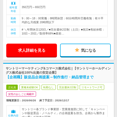
350万円～650万円
初年度
年収
9：00～18：00実働：8時間休憩：60分時間外労働有無：有※平
勤務
時間
均的な月残業 20時間以下
# ＼年間休日120日／■完全週休2日制（土日）■祝日■有給休暇：
休日
休暇
10日～20日／取得率68%■産前…
求人詳細を見る
気になる
サントリーマーケティング&コマース株式会社 | 【サントリーホールディン
グス株式会社100%出資の安定企業】
【企画職】販促品企画提案～制作進行・納品管理まで
正社員
業種未経験OK
転勤なし
完全週休2日制
リモートワーク可
女性のおしごと掲載中
情報更新日：2026/06/26
終了予定日：
2026/12/17
サントリー各ブランド事業部・営業推進部に対して「キャンペー
ンや販促景品・ノベルティ」の企画提案を担当。企画から製作ま
仕事内容