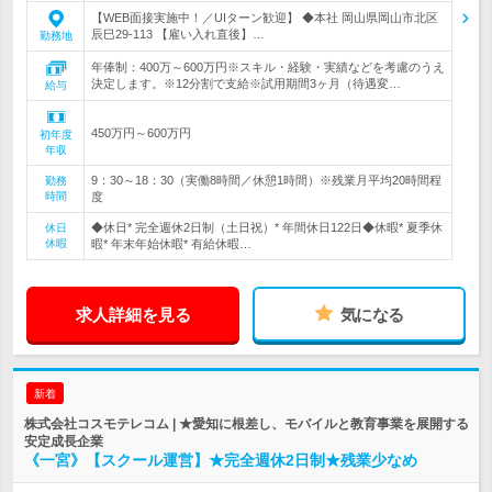
【WEB面接実施中！／UIターン歓迎】 ◆本社 岡山県岡山市北区
辰巳29-113 【雇い入れ直後】…
勤務地
年俸制：400万～600万円※スキル・経験・実績などを考慮のうえ
決定します。※12分割で支給※試用期間3ヶ月（待遇変…
給与
450万円～600万円
初年度
年収
9：30～18：30（実働8時間／休憩1時間）※残業月平均20時間程
勤務
時間
度
◆休日* 完全週休2日制（土日祝）* 年間休日122日◆休暇* 夏季休
休日
休暇
暇* 年末年始休暇* 有給休暇…
求人詳細を見る
気になる
新着
株式会社コスモテレコム | ★愛知に根差し、モバイルと教育事業を展開する
安定成長企業
《一宮》【スクール運営】★完全週休2日制★残業少なめ