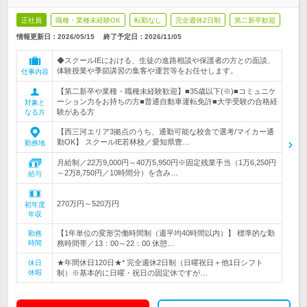
正社員
職種・業種未経験OK
転勤なし
完全週休2日制
第二新卒歓迎
情報更新日：2026/05/15
終了予定日：
2026/11/05
◆スクールIEにおける、生徒の進路相談や保護者の方との面談、
体験授業や季節講習の集客や運営等をお任せします。
仕事内容
【第二新卒や業種・職種未経験歓迎】■35歳以下(※)■コミュニケ
ーション力をお持ちの方■普通自動車運転免許■大学受験の合格経
対象と
験がある方
なる方
【西三河エリア3拠点のうち、通勤可能な校舎で選考/マイカー通
勤OK】 スクールIE若林校／愛知県豊…
勤務地
月給制／22万9,000円～40万5,950円※固定残業手当（1万6,250円
～2万8,750円／10時間分）を含み…
給与
270万円～520万円
初年度
年収
【1年単位の変形労働時間制（週平均40時間以内）】 標準的な勤
勤務
時間
務時間帯／13：00～22：00 休憩…
★年間休日120日★* 完全週休2日制（日曜祝日＋他1日シフト
休日
休暇
制）※基本的に日曜・祝日の固定休ですが…