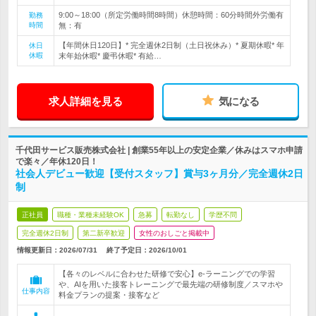
9:00～18:00（所定労働時間8時間）休憩時間：60分時間外労働有
勤務
時間
無：有
【年間休日120日】* 完全週休2日制（土日祝休み）* 夏期休暇* 年
休日
休暇
末年始休暇* 慶弔休暇* 有給…
求人詳細を見る
気になる
千代田サービス販売株式会社 | 創業55年以上の安定企業／休みはスマホ申請
で楽々／年休120日！
社会人デビュー歓迎【受付スタッフ】賞与3ヶ月分／完全週休2日
制
正社員
職種・業種未経験OK
急募
転勤なし
学歴不問
完全週休2日制
第二新卒歓迎
女性のおしごと掲載中
情報更新日：2026/07/31
終了予定日：
2026/10/01
【各々のレベルに合わせた研修で安心】e-ラーニングでの学習
や、AIを用いた接客トレーニングで最先端の研修制度／スマホや
仕事内容
料金プランの提案・接客など