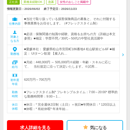
正社員
業種未経験OK
急募
女性のおしごと掲載中
情報更新日：2026/06/02
終了予定日：
2026/11/23
■当社で取り扱っている損害保険商品の募集と、それに付随する
事務業務をお任せします。（#フレックスタイム制）
仕事内容
■必須：保険関連の知識や経験、資格をお持ちの方（詳細は本文
対象と
参照）■補足：学歴不問／30代～50代の中堅社員活躍中
なる方
■愛媛本社： 愛媛県松山市宮田町186番地4 松山駅前ビル6F ■補
足： UIターン歓迎 【雇入れ…
勤務地
■月給：448,000円 ～ 505,000円※経験・年齢・スキルに応じ
て、 当社規定に沿って決定いたします。※試用…
給与
620万円～700万円
初年度
年収
■フレックスタイム制* フレキシブルタイム：7:00～20:00* 標準的
勤務
時間
な勤務時間帯：9:00～1…
■休日：* 完全週休2日制（土日）＋祝日■年間休日：* 120日以上
休日
休暇
■休暇：* 有給休暇* 年末年始…
求人詳細を見る
気になる