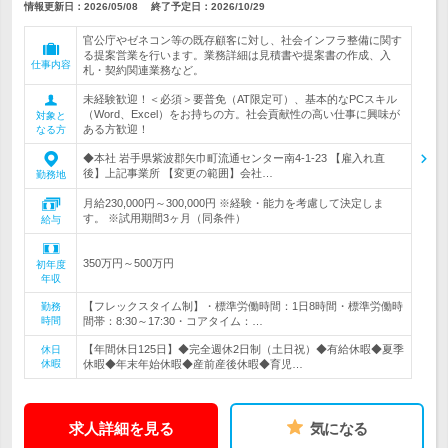
情報更新日：2026/05/08
終了予定日：
2026/10/29
官公庁やゼネコン等の既存顧客に対し、社会インフラ整備に関す
る提案営業を行います。業務詳細は見積書や提案書の作成、入
仕事内容
札・契約関連業務など。
未経験歓迎！＜必須＞要普免（AT限定可）、基本的なPCスキル
（Word、Excel）をお持ちの方。社会貢献性の高い仕事に興味が
対象と
ある方歓迎！
なる方
◆本社 岩手県紫波郡矢巾町流通センター南4-1-23 【雇入れ直
後】上記事業所 【変更の範囲】会社…
勤務地
月給230,000円～300,000円 ※経験・能力を考慮して決定しま
す。 ※試用期間3ヶ月（同条件）
給与
350万円～500万円
初年度
年収
【フレックスタイム制】・標準労働時間：1日8時間・標準労働時
勤務
時間
間帯：8:30～17:30・コアタイム：…
【年間休日125日】◆完全週休2日制（土日祝）◆有給休暇◆夏季
休日
休暇
休暇◆年末年始休暇◆産前産後休暇◆育児…
求人詳細を見る
気になる