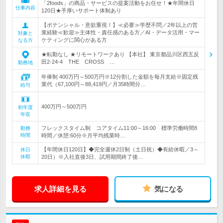
「2foods」の商品・サービスの提案活動をお任せ！★年間休日
仕事内容
120日★手厚いサポート体制あり
【ポテンシャル・意欲重視！】≪必要≫学歴不問／2年以上の営
業経験≪歓迎≫主体性・責任感のある方／AI・データ活用・マー
対象と
ケティングに関心がある方
なる方
★転勤なし ★リモートワークあり 【本社】 東京都品川区西五反
田2-24-4 THE CROSS …
勤務地
年俸制 400万円～500万円※12分割した金額を毎月支給※固定残
業代（67,100円～88,419円／月35時間分…
給与
400万円～500万円
初年度
年収
フレックスタイム制 コアタイム11:00～16:00 標準労働時間8
勤務
時間
時間／休憩:60分※月平均残業時…
【年間休日120日】◆完全週休2日制（土日祝）◆有給休暇／3～
休日
休暇
20日）※入社直後3日、試用期間終了後…
求人詳細を見る
気になる