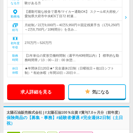
験がある方
なる方
【通勤可能な校舎で選考/マイカー通勤OK】 スクールIE大府校／
愛知県大府市中央町6丁目72 村瀬…
勤務地
月給制／22万9,000円～40万5,950円※固定残業手当（1万6,250円
～2万8,750円／10時間分）を含み…
給与
270万円～520万円
初年度
年収
【1年単位の変形労働時間制（週平均40時間以内）】 標準的な勤
勤務
時間
務時間帯／13：00～22：00 休憩…
★年間休日120日★* 完全週休2日制（日曜祝日＋他1日シフト
休日
休暇
制）* 有給休暇（年間10日～20日※…
求人詳細を見る
気になる
太陽石油販売株式会社 | #太陽石油100％出資 #賞与7.0ヶ月分（前年度）
保険商品の【募集・事務】#経験者優遇 #完全週休2日制（土日
祝）