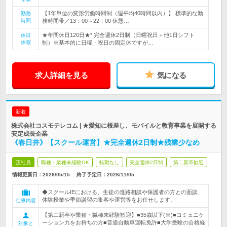
【1年単位の変形労働時間制（週平均40時間以内）】 標準的な勤
勤務
時間
務時間帯／13：00～22：00 休憩…
★年間休日120日★* 完全週休2日制（日曜祝日＋他1日シフト
休日
休暇
制）※基本的に日曜・祝日の固定休ですが…
求人詳細を見る
気になる
新着
株式会社コスモテレコム | ★愛知に根差し、モバイルと教育事業を展開する
安定成長企業
《春日井》【スクール運営】★完全週休2日制★残業少なめ
正社員
職種・業種未経験OK
転勤なし
完全週休2日制
第二新卒歓迎
情報更新日：2026/05/15
終了予定日：
2026/11/05
◆スクールIEにおける、生徒の進路相談や保護者の方との面談、
体験授業や季節講習の集客や運営等をお任せします。
仕事内容
【第二新卒や業種・職種未経験歓迎】■35歳以下(※)■コミュニケ
ーション力をお持ちの方■普通自動車運転免許■大学受験の合格経
対象と