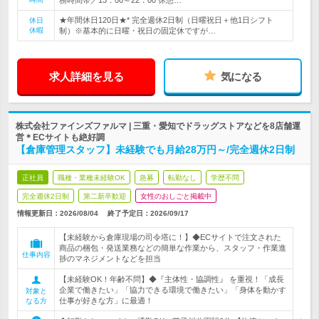
務時間帯／13：00～22：00 休憩…
★年間休日120日★* 完全週休2日制（日曜祝日＋他1日シフト
休日
休暇
制）※基本的に日曜・祝日の固定休ですが…
求人詳細を見る
気になる
株式会社ファインズファルマ | 三重・愛知でドラッグストアなどを8店舗運
営＊ECサイトも絶好調
【倉庫管理スタッフ】未経験でも月給28万円～/完全週休2日制
正社員
職種・業種未経験OK
急募
転勤なし
学歴不問
完全週休2日制
第二新卒歓迎
女性のおしごと掲載中
情報更新日：2026/08/04
終了予定日：
2026/09/17
【未経験から倉庫現場の司令塔に！】◆ECサイトで注文された
商品の梱包・発送業務などの簡単な作業から、スタッフ・作業進
仕事内容
捗のマネジメントなどを担当
【未経験OK！年齢不問】◆『主体性・協調性』 を重視！「成長
企業で働きたい」「協力できる環境で働きたい」「身体を動かす
対象と
仕事が好きな方」に最適！
なる方