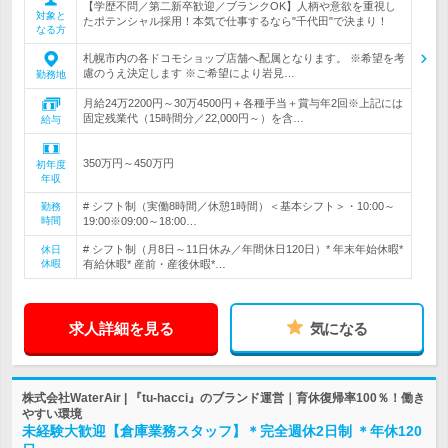
【学歴不問／第二新卒歓迎／ブランクOK】人柄や意欲を重視し
対象と
たポテンシャル採用！本気で仕事するなら"千代田"で決まり！
なる方
札幌市内の各ドコモショップ店舗へ配属となります。 ※希望を考
慮のうえ決定します ※ご希望により岩見…
勤務地
月給24万2200円～30万4500円＋各種手当＋賞与年2回※上記には
固定残業代（15時間分／22,000円～）を含…
給与
350万円～450万円
初年度
年収
# シフト制（実働8時間／休憩1時間）＜基本シフト＞・10:00～
勤務
時間
19:00※09:00～18:00…
# シフト制（月8日～11日休み／年間休日120日）* 年末年始休暇*
休日
休暇
有給休暇* 産前・産後休暇*…
求人詳細を見る
気になる
株式会社WaterAir | 『tu-hacci』のブランド運営｜育休復帰率100％！働き
やすい環境
未経験大歓迎【倉庫業務スタッフ】＊完全週休2日制 ＊年休120