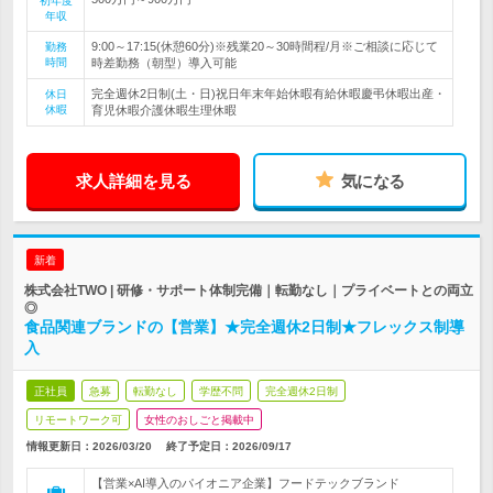
初年度
年収
9:00～17:15(休憩60分)※残業20～30時間程/月※ご相談に応じて
勤務
時間
時差勤務（朝型）導入可能
完全週休2日制(土・日)祝日年末年始休暇有給休暇慶弔休暇出産・
休日
休暇
育児休暇介護休暇生理休暇
求人詳細を見る
気になる
新着
株式会社TWO | 研修・サポート体制完備｜転勤なし｜プライベートとの両立
◎
食品関連ブランドの【営業】★完全週休2日制★フレックス制導
入
正社員
急募
転勤なし
学歴不問
完全週休2日制
リモートワーク可
女性のおしごと掲載中
情報更新日：2026/03/20
終了予定日：
2026/09/17
【営業×AI導入のパイオニア企業】フードテックブランド