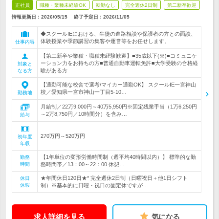
正社員
職種・業種未経験OK
転勤なし
完全週休2日制
第二新卒歓迎
情報更新日：2026/05/15
終了予定日：
2026/11/05
◆スクールIEにおける、生徒の進路相談や保護者の方との面談、
体験授業や季節講習の集客や運営等をお任せします。
仕事内容
【第二新卒や業種・職種未経験歓迎】■35歳以下(※)■コミュニケ
ーション力をお持ちの方■普通自動車運転免許■大学受験の合格経
対象と
験がある方
なる方
【通勤可能な校舎で選考/マイカー通勤OK】 スクールIE一宮神山
校／愛知県一宮市神山一丁目5-10…
勤務地
月給制／22万9,000円～40万5,950円※固定残業手当（1万6,250円
～2万8,750円／10時間分）を含み…
給与
270万円～520万円
初年度
年収
【1年単位の変形労働時間制（週平均40時間以内）】 標準的な勤
勤務
時間
務時間帯／13：00～22：00 休憩…
★年間休日120日★* 完全週休2日制（日曜祝日＋他1日シフト
休日
休暇
制）※基本的に日曜・祝日の固定休ですが…
求人詳細を見る
気になる