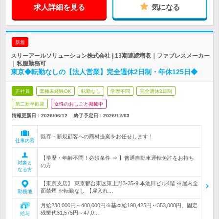
求人詳細を見る
気になる
新着
スリーアールソリューション株式会社 | 13期連続増収｜ファブレスメーカー
｜私服勤務可
東京◆転勤なしの【法人営業】完全週休2日制・年休125日◆
正社員
業種未経験OK
転勤なし
学歴不問
完全週休2日制
第二新卒歓迎
女性のおしごと掲載中
情報更新日：2026/06/12
終了予定日：
2026/12/03
既存・新規顧客への商材提案をお任せします！
仕事内容
【学歴・年齢不問！必須条件 ⇒ 】普通自動車運転免許をお持ち
対象と
の方
なる方
【東京支店】 東京都台東区東上野3-35-9 本池田ビル4階 ※屋内全
面禁煙 ※転勤なし 【雇入れ…
勤務地
月給230,000円～400,000円※基本給198,425円～353,000円、固定
残業代31,575円～47,0…
給与