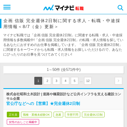
企画 信販 完全週休2日制に関する求人・転職・中途採
用情報＜8/7（金）更新＞
マイナビ転職では「企画 信販 完全週休2日制」に関連する転職・求人・中途採
用情報を多数掲載中!「企画 信販 完全週休2日制」の転職・求人情報を探してい
るあなたにおすすめのお仕事を掲載しています。「企画 信販 完全週休2日制」
に関連するキーワードからも転職・求人情報をお探しいただけるので、あなた
にぴったりのお仕事を見つけてみてください!
1～50件 (全571件中)
…
1
2
3
4
5
12
株式会社昭和土木設計 | 道路や橋梁設計など公共インフラを支える建設コン
サル企業
官公庁などへの【営業】★完全週休2日制
正社員
職種・業種未経験OK
急募
学歴不問
完全週休2日制
女性のおしごと掲載中