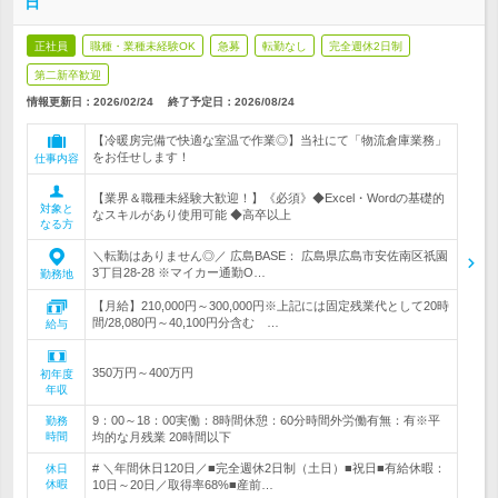
日
正社員
職種・業種未経験OK
急募
転勤なし
完全週休2日制
第二新卒歓迎
情報更新日：2026/02/24
終了予定日：
2026/08/24
【冷暖房完備で快適な室温で作業◎】当社にて「物流倉庫業務」
をお任せします！
仕事内容
【業界＆職種未経験大歓迎！】《必須》◆Excel・Wordの基礎的
対象と
なスキルがあり使用可能 ◆高卒以上
なる方
＼転勤はありません◎／ 広島BASE： 広島県広島市安佐南区祇園
3丁目28-28 ※マイカー通勤O…
勤務地
【月給】210,000円～300,000円※上記には固定残業代として20時
間/28,080円～40,100円分含む …
給与
350万円～400万円
初年度
年収
9：00～18：00実働：8時間休憩：60分時間外労働有無：有※平
勤務
時間
均的な月残業 20時間以下
# ＼年間休日120日／■完全週休2日制（土日）■祝日■有給休暇：
休日
休暇
10日～20日／取得率68%■産前…