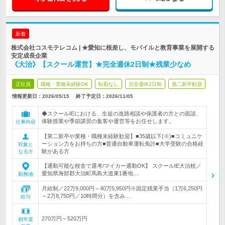
新着
株式会社コスモテレコム | ★愛知に根差し、モバイルと教育事業を展開する
安定成長企業
《大治》【スクール運営】★完全週休2日制★残業少なめ
正社員
職種・業種未経験OK
転勤なし
完全週休2日制
第二新卒歓迎
情報更新日：2026/05/15
終了予定日：
2026/11/05
◆スクールIEにおける、生徒の進路相談や保護者の方との面談、
体験授業や季節講習の集客や運営等をお任せします。
仕事内容
【第二新卒や業種・職種未経験歓迎】■35歳以下(※)■コミュニケ
ーション力をお持ちの方■普通自動車運転免許■大学受験の合格経
対象と
験がある方
なる方
【通勤可能な校舎で選考/マイカー通勤OK】 スクールIE大治校／
愛知県海部郡大治町馬島大道東1番地…
勤務地
月給制／22万9,000円～40万5,950円※固定残業手当（1万6,250円
～2万8,750円／10時間分）を含み…
給与
270万円～520万円
初年度