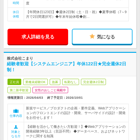
時間
度
【年間休日123日】◆週休2日制（土・日・祝）◆夏季休暇（7～9
休日
休暇
月で2日間選択可）◆年末年始休暇◆創…
求人詳細を見る
気になる
株式会社こまり
経験者歓迎【システムエンジニア】年休122日★完全週休2日
制！
正社員
業種未経験OK
急募
転勤なし
完全週休2日制
第二新卒歓迎
女性のおしごと掲載中
情報更新日：2026/04/03
終了予定日：
2026/10/01
新規サービス／プロダクトの企画・要件定義、Webアプリケーシ
ョンのフロントエンドの設計・開発、サーバサイドの設計・開発
仕事内容
をお任せします！
【経験を活かして働きたい方歓迎！】◆Webアプリケーションの
開発経験3年以上（言語不問） ◆データベース、およびネットワ
対象と
ークに関する知識
なる方