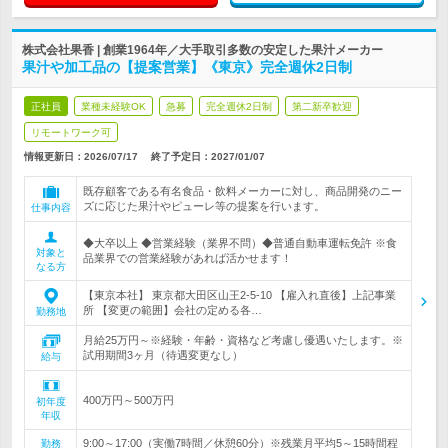
株式会社果香 | 創業1964年／大手取引多数の安定した果汁メーカー
果汁や加工品の【提案営業】《東京》完全週休2日制
正社員
業種未経験OK
急募
完全週休2日制
第二新卒歓迎
リモートワーク可
情報更新日：2026/07/17
終了予定日：
2027/01/07
既存顧客である有名食品・飲料メーカーに対し、商品開発のニー
ズに応じた果汁やピューレ等の提案を行います。
仕事内容
◆大卒以上 ◆営業経験（業界不問）◆普通自動車運転免許 ※食
対象と
品業界での営業経験があれば活かせます！
なる方
【東京本社】 東京都大田区山王2-5-10 【雇入れ直後】上記事業
所 【変更の範囲】会社の定める各…
勤務地
月給25万円～※経験・年齢・資格など考慮し優遇いたします。※
試用期間3ヶ月（待遇変更なし）
給与
400万円～500万円
初年度
年収
9:00～17:00（実働7時間／休憩60分）※残業月平均5～15時間程
勤務