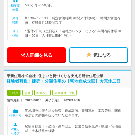
500万円～550万円
初年度
年収
8：30～17：30 （所定労働時間8時間／休憩60分）時間外労働有
勤務
時間
無：有残業月15時間程度
* 週休2日制（土日祝）※会社カレンダーによる* 年間有給休暇10
休日
休暇
日～20日（入社時に5日付与）* …
求人詳細を見る
気になる
東新住建株式会社 | 住まいと街づくりを支える総合住宅企業
経験者募集！建売・分譲住宅の【宅地造成企画】★完休二日
正社員
急募
転勤なし
完全週休2日制
情報更新日：2026/06/19
終了予定日：
2026/12/10
宅地開発に伴う法令調査、造成計画、費用算出、工程管理、関係
各所との調整を担っていただきます。
仕事内容
経験者歓迎！＜必須＞高卒以上、普通自動車免許＜歓迎＞宅地造
対象と
成・土木積算の経験
なる方