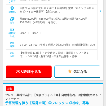
なる方
大阪支店 大阪市北区西天満二丁目6番8号 堂島ビルヂング 401号
室 ◎マイカー通勤可 【雇入れ直…
勤務地
月給346,000円～538,000円※上記には固定残業代87,000円～
136,000円（45時間/月）を含む。 …
給与
500万円～800万円
初年度
年収
勤務
9：00～18：00（実働８時間／休憩１時間） ※時間外労働：あり
時間
【年間休日114日】・完全週休２日制（日曜日＋シフト休１
休日
休暇
日）・ＧＷ休暇・夏季休暇・年末年始休暇・慶弔…
求人詳細を見る
気になる
新着
プレス工業株式会社 | 【東証プライム上場】自動車部品・建設機械用キャビ
ンメーカー
予算管理を担う【経営企画】◎フレックス ◎神奈川募集