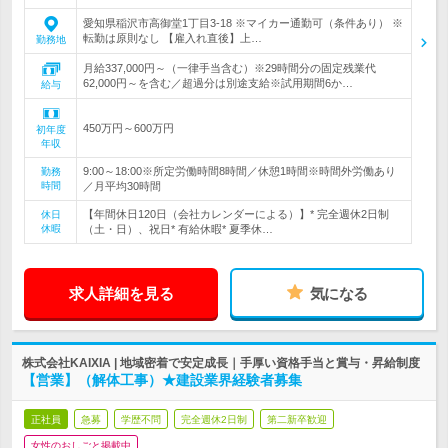
愛知県稲沢市高御堂1丁目3-18 ※マイカー通勤可（条件あり） ※
転勤は原則なし 【雇入れ直後】上…
勤務地
月給337,000円～（一律手当含む）※29時間分の固定残業代
62,000円～を含む／超過分は別途支給※試用期間6か…
給与
450万円～600万円
初年度
年収
9:00～18:00※所定労働時間8時間／休憩1時間※時間外労働あり
勤務
時間
／月平均30時間
【年間休日120日（会社カレンダーによる）】* 完全週休2日制
休日
休暇
（土・日）、祝日* 有給休暇* 夏季休…
求人詳細を見る
気になる
株式会社KAIXIA | 地域密着で安定成長｜手厚い資格手当と賞与・昇給制度
【営業】（解体工事）★建設業界経験者募集
正社員
急募
学歴不問
完全週休2日制
第二新卒歓迎
女性のおしごと掲載中