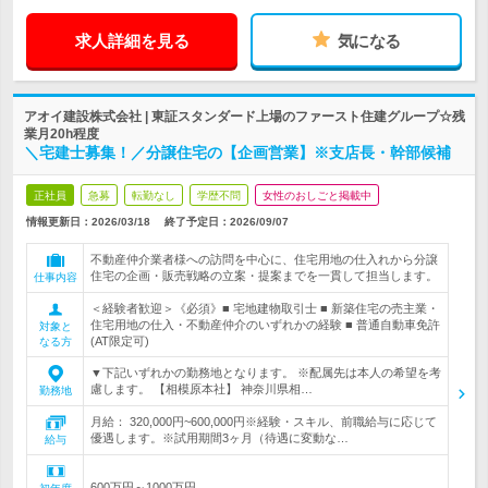
求人詳細を見る
気になる
アオイ建設株式会社 | 東証スタンダード上場のファースト住建グループ☆残
業月20h程度
＼宅建士募集！／分譲住宅の【企画営業】※支店長・幹部候補
正社員
急募
転勤なし
学歴不問
女性のおしごと掲載中
情報更新日：2026/03/18
終了予定日：
2026/09/07
不動産仲介業者様への訪問を中心に、住宅用地の仕入れから分譲
住宅の企画・販売戦略の立案・提案までを一貫して担当します。
仕事内容
＜経験者歓迎＞《必須》■ 宅地建物取引士 ■ 新築住宅の売主業・
住宅用地の仕入・不動産仲介のいずれかの経験 ■ 普通自動車免許
対象と
(AT限定可)
なる方
▼下記いずれかの勤務地となります。 ※配属先は本人の希望を考
慮します。 【相模原本社】 神奈川県相…
勤務地
月給： 320,000円~600,000円※経験・スキル、前職給与に応じて
優遇します。※試用期間3ヶ月（待遇に変動な…
給与
600万円～1000万円