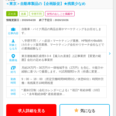
＜東京＞自動車製品の【企画販促】★残業少なめ
正社員
急募
学歴不問
女性のおしごと掲載中
情報更新日：2026/04/28
終了予定日：
2026/10/26
自動車・バイク用品の商品企画やマーケティングをお任せしま
す。
仕事内容
＼学歴不問！／＜必須＞マーケティング業務、HP制作やBtoB向
けのネット販売業務、マーケティング会社やリサーチ会社などで
対象と
の業務経験など
なる方
東京都板橋区成増3-3-4 【雇入れ直後】上記事業所 【変更の範
囲】会社の定める事業所
勤務地
月給24万円～30万円※一律地域手当（2万円）を含む。※能力や
経験に基づいて優遇します。※試用期間3ヶ月（待遇に変更…
給与
9：00 ～ 18：00 （所定労働時間8時間0分／休憩60分）時間外労
勤務
時間
働：有残業月10時間程度
* 週休2日制（会社カレンダーによる）* 祝日* 有給休暇（10日
休日
休暇
～）* 永年勤続休暇* 産前産後休…
求人詳細を見る
気になる