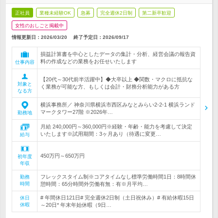
正社員
業種未経験OK
急募
完全週休2日制
第二新卒歓迎
女性のおしごと掲載中
情報更新日：2026/03/20
終了予定日：
2026/09/17
損益計算書を中心としたデータの集計・分析、経営会議の報告資
料の作成などの業務をお任せいたします
仕事内容
【20代～30代前半活躍中】◆大卒以上 ◆関数・マクロに抵抗な
対象と
く業務が可能な方、もしくは会計・財務分析能力がある方
なる方
横浜事務所／ 神奈川県横浜市西区みなとみらい2-2-1 横浜ランド
マークタワー27階 ※2026年…
勤務地
月給 240,000円～360,000円※経験・年齢・能力を考慮して決定
いたします※試用期間：3ヶ月あり（待遇に変更…
給与
450万円～650万円
初年度
年収
フレックスタイム制※コアタイムなし標準労働時間1日：8時間休
勤務
時間
憩時間：65分時間外労働有無：有※月平均…
# 年間休日121日# 完全週休2日制（土日祝休み）# 有給休暇15日
休日
休暇
～20日* 年末年始休暇（9日…