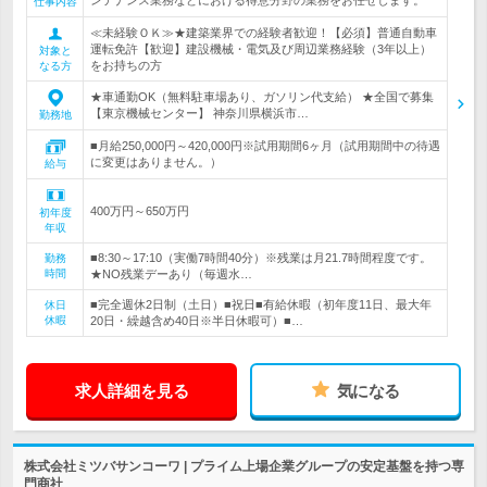
ンテナンス業務などにおける得意分野の業務をお任せします。
仕事内容
≪未経験ＯＫ≫★建築業界での経験者歓迎！【必須】普通自動車
運転免許【歓迎】建設機械・電気及び周辺業務経験（3年以上）
対象と
をお持ちの方
なる方
★車通勤OK（無料駐車場あり、ガソリン代支給） ★全国で募集
【東京機械センター】 神奈川県横浜市…
勤務地
■月給250,000円～420,000円※試用期間6ヶ月（試用期間中の待遇
に変更はありません。）
給与
400万円～650万円
初年度
年収
■8:30～17:10（実働7時間40分）※残業は月21.7時間程度です。
勤務
時間
★NO残業デーあり（毎週水…
■完全週休2日制（土日）■祝日■有給休暇（初年度11日、最大年
休日
休暇
20日・繰越含め40日※半日休暇可）■…
求人詳細を見る
気になる
株式会社ミツバサンコーワ | プライム上場企業グループの安定基盤を持つ専
門商社