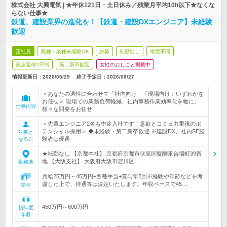
株式会社 大興電気 | ★年休121日・土日休み／残業月平均10h以下★なくな
らない仕事★
鉄道、建設業界の進化を！【鉄道・建設DXエンジニア】未経験
歓迎
正社員
職種・業種未経験OK
急募
転勤なし
学歴不問
完全週休2日制
第二新卒歓迎
女性のおしごと掲載中
情報更新日：2026/05/29
終了予定日：
2026/08/27
＜あなたの適性に合わせて「社内向け」「現場向け」いずれかを
お任せ＞ 現場での業務負荷軽減、社内事務作業効率化を軸に、
仕事内容
様々な開発をお任せ！
＜先輩エンジニア2名も中途入社です！意欲とコミュ力重視のポ
テンシャル採用＞ ◆未経験・第二新卒歓迎 ※建設DX、社内SE経
対象と
験者は優遇
なる方
★転勤なし 【京都本社】 京都府京都市伏見区醍醐東合場町39番
地 【大阪支社】 大阪府大阪市淀川区…
勤務地
月給25万円～45万円+各種手当+賞与年2回※経験や年齢などを考
慮した上で、待遇等は決定いたします。年収ベースで45…
給与
450万円～600万円
初年度
年収