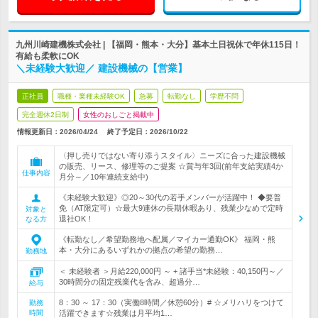
九州川崎建機株式会社 | 【福岡・熊本・大分】基本土日祝休で年休115日！
有給も柔軟にOK
＼未経験大歓迎／ 建設機械の【営業】
正社員
職種・業種未経験OK
急募
転勤なし
学歴不問
完全週休2日制
女性のおしごと掲載中
情報更新日：2026/04/24
終了予定日：
2026/10/22
〈押し売りではない寄り添うスタイル〉ニーズに合った建設機械
の販売、リース、修理等のご提案 ☆賞与年3回(前年支給実績4か
仕事内容
月分～／10年連続支給中)
《未経験大歓迎》◎20～30代の若手メンバーが活躍中！ ◆要普
免（AT限定可）☆最大9連休の長期休暇あり、残業少なめで定時
対象と
退社OK！
なる方
《転勤なし／希望勤務地へ配属／マイカー通勤OK》 福岡・熊
本・大分にあるいずれかの拠点の希望の勤務…
勤務地
＜ 未経験者 ＞月給220,000円 ～ + 諸手当*未経験：40,150円～／
30時間分の固定残業代を含み、超過分…
給与
8：30 ～ 17：30（実働8時間／休憩60分）# ☆メリハリをつけて
勤務
時間
活躍できます☆残業は月平均1…