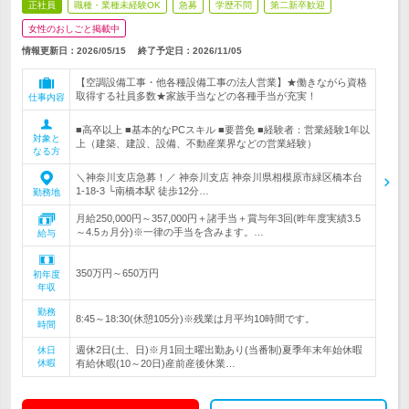
正社員
職種・業種未経験OK
急募
学歴不問
第二新卒歓迎
女性のおしごと掲載中
情報更新日：2026/05/15
終了予定日：
2026/11/05
【空調設備工事・他各種設備工事の法人営業】★働きながら資格
取得する社員多数★家族手当などの各種手当が充実！
仕事内容
■高卒以上 ■基本的なPCスキル ■要普免 ■経験者：営業経験1年以
対象と
上（建築、建設、設備、不動産業界などの営業経験）
なる方
＼神奈川支店急募！／ 神奈川支店 神奈川県相模原市緑区橋本台
1-18-3 └南橋本駅 徒歩12分…
勤務地
月給250,000円～357,000円＋諸手当＋賞与年3回(昨年度実績3.5
～4.5ヵ月分)※一律の手当を含みます。…
給与
350万円～650万円
初年度
年収
勤務
8:45～18:30(休憩105分)※残業は月平均10時間です。
時間
週休2日(土、日)※月1回土曜出勤あり(当番制)夏季年末年始休暇
休日
休暇
有給休暇(10～20日)産前産後休業…