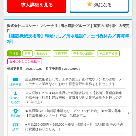
求人詳細を見る
気になる
株式会社エスシー・マシーナリ | 清水建設グループ｜充実の福利厚生＆安定
性
【建設機械技術者】転勤なし／清水建設G／土日祝休み／賞与年
2回
正社員
急募
転勤なし
学歴不問
完全週休2日制
第二新卒歓迎
女性のおしごと掲載中
情報更新日：2026/06/26
終了予定日：
2026/09/03
建設機械技術者として、工事の施工計画作成やレンタル管理、メ
ンテナンス業務などにおける得意分野の業務をお任せします。
仕事内容
≪未経験ＯＫ≫★建築業界での経験者歓迎！【必須】普通自動車
運転免許【歓迎】建設機械・電気及び周辺業務経験をお持ちの方
対象と
（3年以上）
なる方
★車通勤OK（無料駐車場あり、ガソリン代支給） ★全国で募集
【東京機械センター】 神奈川県横浜市…
勤務地
■月給230,000円～360,000円※試用期間6ヶ月（試用期間中の待遇
に変更はありません。）
給与