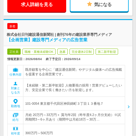
求人詳細を見る
気になる
新着
株式会社日刊建設通信新聞社 | 創刊76年の建設業界専門メディア
【企画営業】建設専門メディアの広告営業
正社員
職種・業種未経験OK
急募
完全週休2日制
第二新卒歓迎
情報更新日：2026/08/04
終了予定日：
2026/09/14
既存顧客を中心に「建設通信新聞」やデジタル媒体への広告掲載
を提案する企画営業です。
仕事内容
【未経験・第二新卒歓迎】人物重視の採用！営業デビューしたい
対象と
方、安定企業で長く働きたい方を歓迎します。
なる方
101-0054 東京都千代田区神田錦町３丁目１３番地７
勤務地
月給 20万円～33万円＋ 賞与年2回（昨年度4.2ヶ月分支給）※試
用期間3～6ヶ月あり（期間中は月給18万～30万…
給与
300万円～500万円
初年度