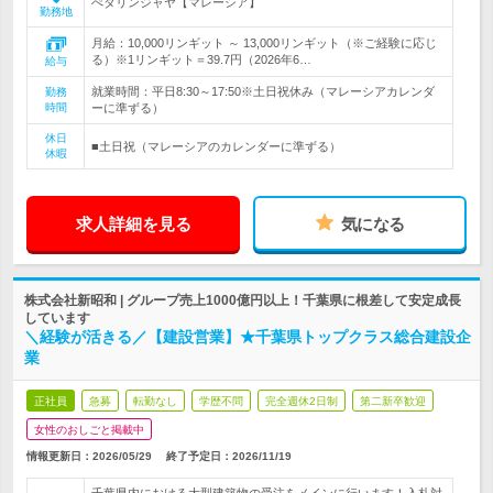
ぺタリンジャヤ【マレーシア】
勤務地
月給：10,000リンギット ～ 13,000リンギット（※ご経験に応じ
る）※1リンギット＝39.7円（2026年6…
給与
就業時間：平日8:30～17:50※土日祝休み（マレーシアカレンダ
勤務
時間
ーに準ずる）
休日
■土日祝（マレーシアのカレンダーに準ずる）
休暇
求人詳細を見る
気になる
株式会社新昭和 | グループ売上1000億円以上！千葉県に根差して安定成長
しています
＼経験が活きる／【建設営業】★千葉県トップクラス総合建設企
業
正社員
急募
転勤なし
学歴不問
完全週休2日制
第二新卒歓迎
女性のおしごと掲載中
情報更新日：2026/05/29
終了予定日：
2026/11/19