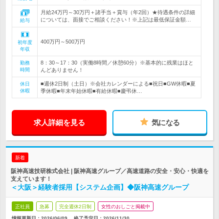
月給24万円～30万円＋諸手当＋賞与（年2回）★待遇条件の詳細
については、面接でご相談ください！※上記は最低保証金額…
給与
400万円～500万円
初年度
年収
8：30～17：30（実働8時間／休憩60分）※基本的に残業はほと
勤務
時間
んどありません！
■週休2日制（土日）※会社カレンダーによる■祝日■GW休暇■夏
休日
休暇
季休暇■年末年始休暇■有給休暇■慶弔休…
求人詳細を見る
気になる
新着
阪神高速技研株式会社 | 阪神高速グループ／高速道路の安全・安心・快適を
支えています！
＜大阪＞経験者採用【システム企画】◆阪神高速グループ
正社員
急募
完全週休2日制
女性のおしごと掲載中
情報更新日：2026/06/09
終了予定日：
2026/11/30