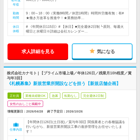
初年度
年収
9：00～18：00（実働8時間／休憩1時間）時間外労働有無：有#
勤務
時間
★働き方改革を推進中！★業務効率…
# 《年間休日115日》# 【休日】■完全週休2日制┗原則、毎週火
休日
休暇
曜日と水曜日※詳細は会社カレンダー…
求人詳細を見る
気になる
株式会社カナモト | 【プライム市場上場／年休126日／残業月10h程度／賞
与年3回】
《札幌募集》新規営業所開設などを担う【新規店舗企画】
正社員
業種未経験OK
急募
転勤なし
完全週休2日制
女性のおしごと掲載中
情報更新日：2026/04/28
終了予定日：
2026/10/26
【年間休日126日(土日祝)／賞与年3回】関係業者との各種協議を
行いながら、新規営業所開設工事の進捗管理をお任せいたしま
仕事内容
す！