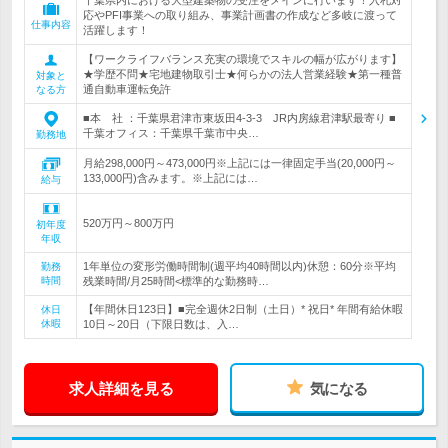
千葉県内における大型建築物の受注をメインに行います！入札対
応やPFI事業への取り組み、事業計画書の作成など多岐に渡って
仕事内容
活躍します！
【ワークライフバランス充実の環境でスキルの幅が広がります】
★学歴不問★宅地建物取引士★何らかの法人営業経験★第一種普
対象と
通自動車運転免許
なる方
■本 社 ：千葉県君津市東坂田4-3-3 JR内房線君津駅最寄り ■
千葉オフィス：千葉県千葉市中央…
勤務地
月給298,000円～473,000円※上記には一律固定手当(20,000円～
133,000円)含みます。※上記には…
給与
520万円～800万円
初年度
年収
1年単位の変形労働時間制(週平均40時間以内)休憩：60分※平均
勤務
時間
残業時間/月25時間<標準的な勤務時…
【年間休日123日】■完全週休2日制（土日）* 祝日* 年間有給休暇
休日
休暇
10日～20日（下限日数は、入…
求人詳細を見る
気になる