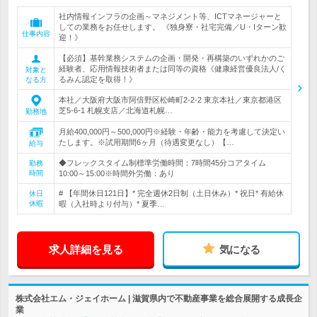
社内情報インフラの企画～マネジメント等、ICTマネージャーと
しての業務をお任せします。 《独身寮・社宅完備／U・Iターン歓
仕事内容
迎！》
【必須】基幹業務システムの企画・開発・再構築のいずれかのご
経験者、応用情報技術者または同等の資格《健康経営優良法人/く
対象と
るみん認定を取得！》
なる方
本社／大阪府大阪市阿倍野区松崎町2-2-2 東京本社／東京都港区
芝5-6-1 札幌支店／北海道札幌…
勤務地
月給400,000円～500,000円※経験・年齢・能力を考慮して決定い
たします。※試用期間6ヶ月（待遇変更なし）【…
給与
◆フレックスタイム制標準労働時間：7時間45分コアタイム
勤務
時間
10:00～15:00※時間外労働：あり
# 【年間休日121日】* 完全週休2日制（土日休み）* 祝日* 有給休
休日
休暇
暇（入社時より付与）* 夏季…
求人詳細を見る
気になる
株式会社エム・ジェイホーム | 滋賀県内で不動産事業を総合展開する成長企
業