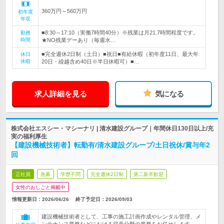
360万円～560万円
初年度
年収
■8:30～17:10（実働7時間40分）※残業は月21.7時間程度です。
勤務
時間
★NO残業デーあり（毎週水…
■完全週休2日制（土日）■祝日■有給休暇（初年度11日、最大年
休日
休暇
20日・繰越含め40日※半日休暇可）■…
求人詳細を見る
気になる
株式会社エスシー・マシーナリ | 清水建設グループ｜年間休日130日以上/充
実の福利厚生
【建設機械技術者】転勤有/清水建設グループ/土日祝休/賞与年2
回
正社員
急募
学歴不問
完全週休2日制
第二新卒歓迎
女性のおしごと掲載中
情報更新日：2026/06/26
終了予定日：
2026/09/03
建設機械技術者として、工事の施工計画作成やレンタル管理、メ