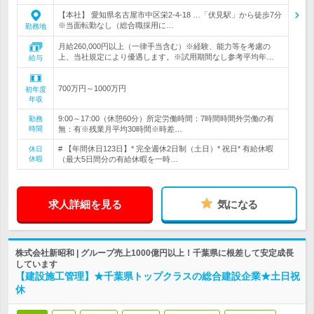
【本社】 愛知県名古屋市中区栄2-4-18 …「伏見駅」から徒歩7分
※当面転勤なし（総合職採用に…
勤務地
月給260,000円以上（一律手当含む）※経験、能力等を考慮の
上、当社規定により優遇します。※試用期間なし参考平均年…
給与
700万円～1000万円
初年度
年収
9:00～17:00（休憩60分）所定労働時間：7時間時間外労働の有
勤務
時間
無：有※残業月平均30時間※時差…
# 【年間休日123日】* 完全週休2日制（土日）* 祝日* 有給休暇
休日
休暇
（最大5日間分の有給休暇を一時…
求人詳細を見る
気になる
株式会社新昭和 | グループ売上1000億円以上！千葉県に根差して安定成長
しています
【建設施工管理】★千葉県トップクラスの総合建設企業★土日祝
休