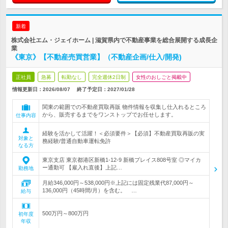
新着
株式会社エム・ジェイホーム | 滋賀県内で不動産事業を総合展開する成長企
業
《東京》【不動産売買営業】（不動産企画/仕入/開発)
正社員
急募
転勤なし
完全週休2日制
女性のおしごと掲載中
情報更新日：2026/08/07
終了予定日：
2027/01/28
関東の範囲での不動産買取再販 物件情報を収集し仕入れるところ
から、販売するまでをワンストップでお任せします。
仕事内容
経験を活かして活躍！＜必須要件＞【必須】不動産買取再販の実
対象と
務経験/普通自動車運転免許
なる方
東京支店 東京都港区新橋1-12-9 新橋プレイス808号室 ◎マイカ
ー通勤可 【雇入れ直後】上記…
勤務地
月給346,000円～538,000円※上記には固定残業代87,000円～
136,000円（45時間/月）を含む。 …
給与
500万円～800万円
初年度
年収