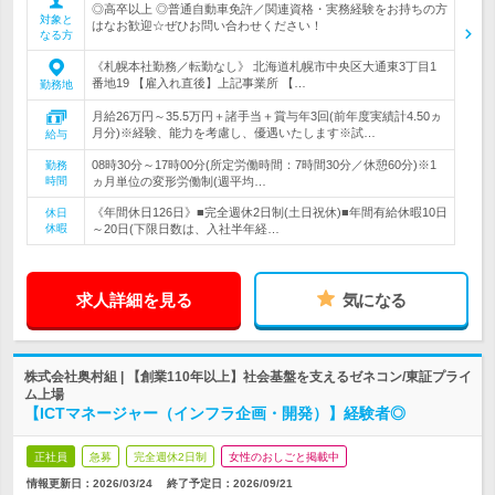
◎高卒以上 ◎普通自動車免許／関連資格・実務経験をお持ちの方
対象と
はなお歓迎☆ぜひお問い合わせください！
なる方
《札幌本社勤務／転勤なし》 北海道札幌市中央区大通東3丁目1
番地19 【雇入れ直後】上記事業所 【…
勤務地
月給26万円～35.5万円＋諸手当＋賞与年3回(前年度実績計4.50ヵ
月分)※経験、能力を考慮し、優遇いたします※試…
給与
08時30分～17時00分(所定労働時間：7時間30分／休憩60分)※1
勤務
時間
ヵ月単位の変形労働制(週平均…
《年間休日126日》■完全週休2日制(土日祝休)■年間有給休暇10日
休日
休暇
～20日(下限日数は、入社半年経…
求人詳細を見る
気になる
株式会社奥村組 | 【創業110年以上】社会基盤を支えるゼネコン/東証プライ
ム上場
【ICTマネージャー（インフラ企画・開発）】経験者◎
正社員
急募
完全週休2日制
女性のおしごと掲載中
情報更新日：2026/03/24
終了予定日：
2026/09/21