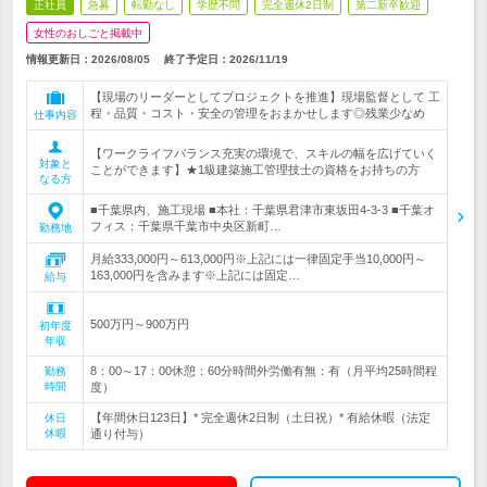
正社員
急募
転勤なし
学歴不問
完全週休2日制
第二新卒歓迎
女性のおしごと掲載中
情報更新日：2026/08/05
終了予定日：
2026/11/19
【現場のリーダーとしてプロジェクトを推進】現場監督として 工
程・品質・コスト・安全の管理をおまかせします◎残業少なめ
仕事内容
【ワークライフバランス充実の環境で、スキルの幅を広げていく
対象と
ことができます】★1級建築施工管理技士の資格をお持ちの方
なる方
■千葉県内、施工現場 ■本社：千葉県君津市東坂田4-3-3 ■千葉オ
フィス：千葉県千葉市中央区新町…
勤務地
月給333,000円～613,000円※上記には一律固定手当10,000円～
163,000円を含みます※上記には固定…
給与
500万円～900万円
初年度
年収
8：00～17：00休憩：60分時間外労働有無：有（月平均25時間程
勤務
時間
度）
【年間休日123日】* 完全週休2日制（土日祝）* 有給休暇（法定
休日
休暇
通り付与）