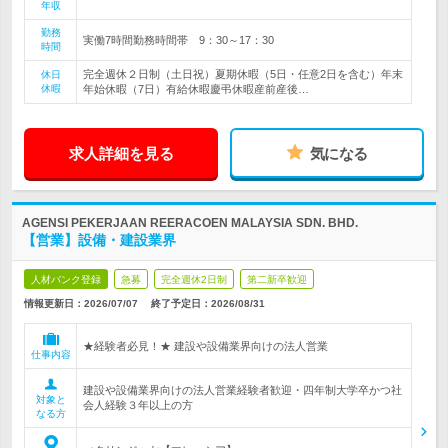
年収
勤務
実働7時間勤務時間帯 9：30～17：30
時間
完全週休２日制（土日祝）夏期休暇（5日・任意2日を含む）年末
休日
休暇
年始休暇（7日）有給休暇慶弔休暇産前産後…
求人詳細を見る
気になる
AGENSI PEKERJAAN REERACOEN MALAYSIA SDN. BHD.
【営業】設備・建設業界
人材バンク登録
急募
完全週休2日制
第二新卒歓迎
情報更新日：2026/07/07
終了予定日：
2026/08/31
★経験者必見！★ 建設や設備業界向けの法人営業
仕事内容
建設や設備業界向けの法人営業経験者歓迎・四年制大学卒かつ社
対象と
会人経験３年以上の方
なる方