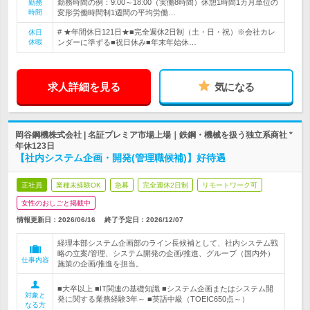
勤務時間の例：9:00～18:00（実働8時間）休憩1時間1カ月単位の
勤務
時間
変形労働時間制1週間の平均労働…
# ★年間休日121日★■完全週休2日制（土・日・祝）※会社カレ
休日
休暇
ンダーに準ずる■祝日休み■年末年始休…
求人詳細を見る
気になる
岡谷鋼機株式会社 | 名証プレミア市場上場｜鉄鋼・機械を扱う独立系商社 *
年休123日
【社内システム企画・開発(管理職候補)】好待遇
正社員
業種未経験OK
急募
完全週休2日制
リモートワーク可
女性のおしごと掲載中
情報更新日：2026/06/16
終了予定日：
2026/12/07
経理本部システム企画部のライン長候補として、社内システム戦
略の立案/管理、システム開発の企画/推進、グループ（国内外）
仕事内容
施策の企画/推進を担当。
■大卒以上 ■IT関連の基礎知識 ■システム企画またはシステム開
対象と
発に関する業務経験3年～ ■英語中級（TOEIC650点～）
なる方