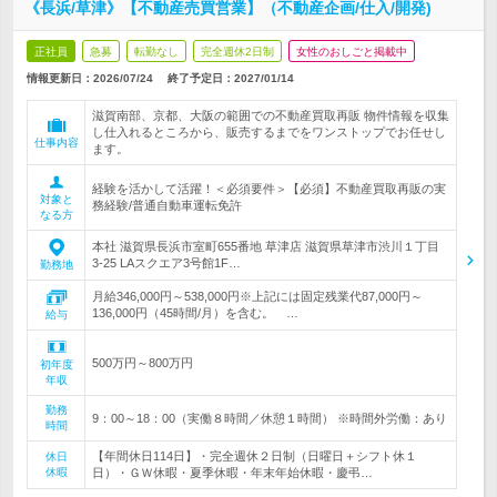
《長浜/草津》【不動産売買営業】（不動産企画/仕入/開発)
正社員
急募
転勤なし
完全週休2日制
女性のおしごと掲載中
情報更新日：2026/07/24
終了予定日：
2027/01/14
滋賀南部、京都、大阪の範囲での不動産買取再販 物件情報を収集
し仕入れるところから、販売するまでをワンストップでお任せし
仕事内容
ます。
経験を活かして活躍！＜必須要件＞【必須】不動産買取再販の実
対象と
務経験/普通自動車運転免許
なる方
本社 滋賀県長浜市室町655番地 草津店 滋賀県草津市渋川１丁目
3-25 LAスクエア3号館1F…
勤務地
月給346,000円～538,000円※上記には固定残業代87,000円～
136,000円（45時間/月）を含む。 …
給与
500万円～800万円
初年度
年収
勤務
9：00～18：00（実働８時間／休憩１時間） ※時間外労働：あり
時間
【年間休日114日】・完全週休２日制（日曜日＋シフト休１
休日
休暇
日）・ＧＷ休暇・夏季休暇・年末年始休暇・慶弔…