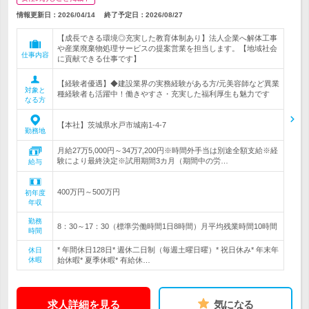
情報更新日：2026/04/14
終了予定日：
2026/08/27
【成長できる環境◎充実した教育体制あり】法人企業へ解体工事
や産業廃棄物処理サービスの提案営業を担当します。【地域社会
仕事内容
に貢献できる仕事です】
【経験者優遇】◆建設業界の実務経験がある方/元美容師など異業
対象と
種経験者も活躍中！働きやすさ・充実した福利厚生も魅力です
なる方
【本社】茨城県水戸市城南1-4-7
勤務地
月給27万5,000円～34万7,200円※時間外手当は別途全額支給※経
験により最終決定※試用期間3カ月（期間中の労…
給与
400万円～500万円
初年度
年収
勤務
8：30～17：30（標準労働時間1日8時間）月平均残業時間10時間
時間
* 年間休日128日* 週休二日制（毎週土曜日曜）* 祝日休み* 年末年
休日
休暇
始休暇* 夏季休暇* 有給休…
求人詳細を見る
気になる