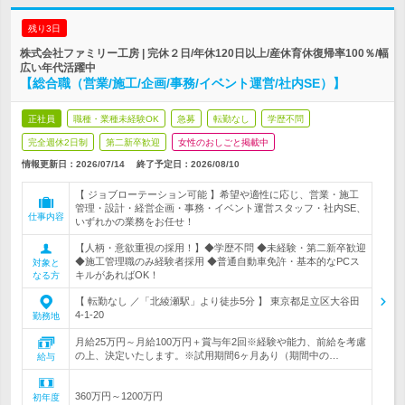
残り3日
株式会社ファミリー工房 | 完休２日/年休120日以上/産休育休復帰率100％/幅
広い年代活躍中
【総合職（営業/施工/企画/事務/イベント運営/社内SE）】
正社員
職種・業種未経験OK
急募
転勤なし
学歴不問
完全週休2日制
第二新卒歓迎
女性のおしごと掲載中
情報更新日：2026/07/14
終了予定日：
2026/08/10
【 ジョブローテーション可能 】希望や適性に応じ、営業・施工
管理・設計・経営企画・事務・イベント運営スタッフ・社内SE、
仕事内容
いずれかの業務をお任せ！
【人柄・意欲重視の採用！】◆学歴不問 ◆未経験・第二新卒歓迎
◆施工管理職のみ経験者採用 ◆普通自動車免許・基本的なPCス
対象と
キルがあればOK！
なる方
【 転勤なし ／「北綾瀬駅」より徒歩5分 】 東京都足立区大谷田
4-1-20
勤務地
月給25万円～月給100万円＋賞与年2回※経験や能力、前給を考慮
の上、決定いたします。※試用期間6ヶ月あり（期間中の…
給与
360万円～1200万円
初年度