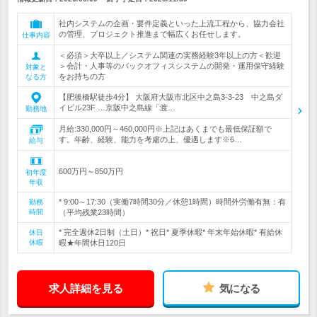
社内システムの企画・要件定義といった上流工程から、協力会社
の管理、プロジェクト推進まで幅広くお任せします。
仕事内容
＜必須＞大卒以上／システム関連の実務経験3年以上の方＜歓迎
＞会計・人事等のバックオフィスシステムの開発・運用保守経験
対象と
をお持ちの方
なる方
【肥後橋駅徒歩4分】 大阪府大阪市北区中之島3-3-23 中之島ダ
イビル23F …京阪中之島線「渡…
勤務地
月給:330,000円～460,000円※上記はあくまでも最低保証額で
す。年齢、経験、能力を考慮の上、優遇します※6…
給与
600万円～850万円
初年度
年収
* 9:00～17:30（実働7時間30分／休憩1時間）時間外労働有無：有
勤務
時間
（平均残業23時間）
* 完全週休2日制（土日）* 祝日* 夏季休暇* 年末年始休暇* 有給休
休日
休暇
暇★年間休日120日
求人詳細を見る
気になる