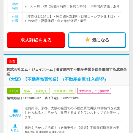
勤務
9：00～18：00（実働８時間／休憩１時間） ※時間外労働：あり
時間
【年間休日114日】・完全週休2日制（日曜日＋シフト休１日）・
休日
休暇
ＧＷ休暇・夏季休暇・年末年始休暇・慶弔…
求人詳細を見る
気になる
新着
株式会社エム・ジェイホーム | 滋賀県内で不動産事業を総合展開する成長企
業
《大阪》【不動産売買営業】（不動産企画/仕入/開発)
正社員
急募
転勤なし
完全週休2日制
女性のおしごと掲載中
情報更新日：2026/08/07
終了予定日：
2027/01/28
滋賀南部、京都、大阪の範囲での不動産買取再販 物件情報を収集
し仕入れるところから、販売するまでをワンストップでお任せし
仕事内容
ます。
経験を活かして活躍！＜必須要件＞【必須】不動産買取再販の実
対象と
務経験/普通自動車運転免許