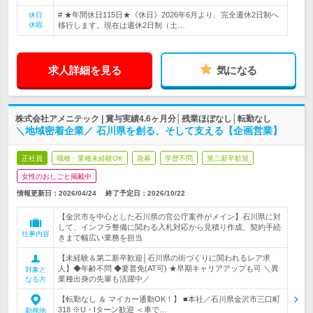
# ★年間休日115日★《休日》2026年6月より、完全週休2日制へ
休日
休暇
移行します。現在は週休2日制（土…
求人詳細を見る
気になる
株式会社アメニテック | 賞与実績4.6ヶ月分│残業ほぼなし│転勤なし
＼地域密着企業／ 石川県を創る、そして支える【企画営業】
正社員
職種・業種未経験OK
急募
学歴不問
第二新卒歓迎
女性のおしごと掲載中
情報更新日：2026/04/24
終了予定日：
2026/10/22
【金沢市を中心とした石川県の官公庁案件がメイン】石川県に対
して、インフラ整備に関わる入札対応から見積り作成、契約手続
仕事内容
きまで幅広い業務を担当
【未経験＆第二新卒歓迎│石川県の街づくりに関われるレア求
人】◆年齢不問 ◆要普免(AT可) ★早期キャリアアップも可 ＼異
対象と
業種出身の先輩も活躍中／
なる方
【転勤なし ＆ マイカー通勤OK！】 ■本社／石川県金沢市三口町
318 ※U・Iターン歓迎 ＜車で…
勤務地