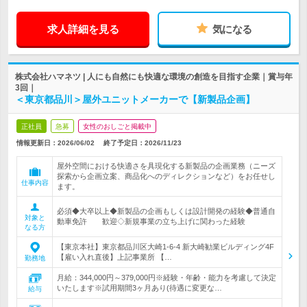
求人詳細を見る
気になる
株式会社ハマネツ | 人にも自然にも快適な環境の創造を目指す企業｜賞与年
3回｜
＜東京都品川＞屋外ユニットメーカーで【新製品企画】
正社員
急募
女性のおしごと掲載中
情報更新日：2026/06/02
終了予定日：
2026/11/23
屋外空間における快適さを具現化する新製品の企画業務（ニーズ
探索から企画立案、商品化へのディレクションなど）をお任せし
仕事内容
ます。
必須◆大卒以上◆新製品の企画もしくは設計開発の経験◆普通自
対象と
動車免許 歓迎◇新規事業の立ち上げに関わった経験
なる方
【東京本社】東京都品川区大崎1-6-4 新大崎勧業ビルディング4F
【雇い入れ直後】上記事業所 【…
勤務地
月給：344,000円～379,000円※経験・年齢・能力を考慮して決定
いたします※試用期間3ヶ月あり(待遇に変更な…
給与