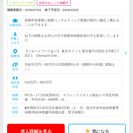
リモートワーク可
女性のおしごと掲載中
情報更新日：2026/07/24
終了予定日：
2026/10/22
税務申告業務と税務コンサルティング業務の両方に幅広く携わる
ことができます。
仕事内容
以下の経験をお持ちの方※税務未経験歓迎の方も歓迎しています
対象と
◎
なる方
【リモートワークあり】 東京オフィス 東京都千代田区大手町1丁
目2-1 Otemachi One…
勤務地
月給31万円～80万円※試用期間4カ月（期間中の待遇に変動な
し）
給与
518万円～950万円
初年度
年収
09:15～17:15(休憩60分) ※フレックスタイム制あり※所定外残
勤務
時間
業：平均月30～40時間（法…
■年間休日120日完全週休2日制（土・日）祝日年末年始休暇夏季
休日
休暇
休暇/有給休暇慶弔休暇出産・育児休暇介…
求人詳細を見る
気になる