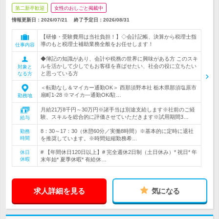
第二新卒歓迎
女性のおしごと掲載中
情報更新日：2026/07/21
終了予定日：
2026/08/31
【研修・受験費用は当社負担！】◇会計記帳、決算から税理士指
導のもと税理士補助業務全般をお任せします！
仕事内容
◆簿記の知識があり、会計や税務の世界に興味がある方 このスキ
ルを活かして少しでもお客様を喜ばせたい、社会の役に立ちたい
対象と
と思っている方
なる方
＜転勤なし＆マイカー通勤OK＞ 西那須野本社 栃木県那須塩原市
扇町1-28 ※マイカ―通勤OK/駐…
勤務地
月給21万8千円～30万円※諸手当は別途支給します※社前のご経
験、スキルを総合的に評価させていただきます※試用期間3…
給与
8：30～17：30（休憩60分／実働8時間）※基本的に定時に退社
勤務
時間
を推奨しています。※時間短縮勤務希…
# 【年間休日120日以上】# 完全週休2日制（土日休み）* 祝日* 年
休日
休暇
末年始* 夏季休暇* 有給休…
求人詳細を見る
気になる