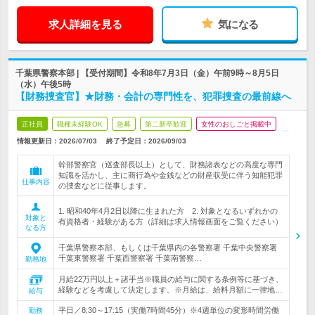
求人詳細を見る
気になる
千葉県警察本部 | 【受付期間】令和8年7月3日（金）午前9時～8月5日
（水）午後5時
【財務捜査官】★財務・会計の専門性を、犯罪捜査の最前線へ
正社員
職種未経験OK
急募
第二新卒歓迎
女性のおしごと掲載中
情報更新日：2026/07/03
終了予定日：
2026/09/03
幹部警察官（巡査部長以上）として、財務諸表などの高度な専門
知識を活かし、主に商行為や金銭などの財産収受に伴う知能犯罪
仕事内容
の捜査などに従事します。
1. 昭和40年4月2日以降に生まれた方 2. 対象となるいずれかの
対象と
有資格者・経験がある方（詳細は求人情報画面をご覧ください）
なる方
千葉県警察本部、もしくは千葉県内の各警察署 千葉中央警察署
千葉東警察署 千葉西警察署 千葉南警察…
勤務地
月給22万円以上＋諸手当※職員の給与に関する条例等に基づき、
経験などを考慮して決定します。※月給は、給料月額に一律地…
給与
平日／8:30～17:15（実働7時間45分）※4週単位の変形時間労働
勤務