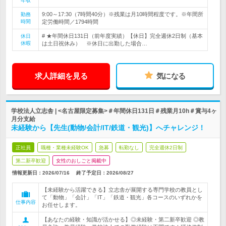
年収
9:00～17:30（7時間40分）※残業は月10時間程度です。※年間所
勤務
時間
定労働時間／1794時間
# ★年間休日131日（前年度実績）【休日】完全週休2日制（基本
休日
休暇
は土日祝休み） ※休日に出勤した場合…
求人詳細を見る
気になる
学校法人立志舎 | <名古屋限定募集>＃年間休日131日＃残業月10h＃賞与4ヶ
月分支給
未経験から【先生(動物/会計/IT/鉄道・観光)】へチャレンジ！
正社員
職種・業種未経験OK
急募
転勤なし
完全週休2日制
第二新卒歓迎
女性のおしごと掲載中
情報更新日：2026/07/16
終了予定日：
2026/08/27
【未経験から活躍できる】立志舎が展開する専門学校の教員とし
て「動物」「会計」「IT」「鉄道・観光」各コースのいずれかを
仕事内容
お任せします。
【あなたの経験・知識が活かせる】◎未経験・第二新卒歓迎 ◎教