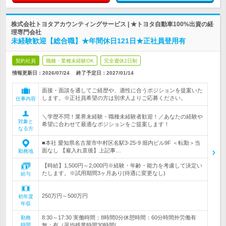
株式会社トヨタアカウンティングサービス | ★トヨタ自動車100%出資の経
理専門会社
未経験歓迎【総合職】★年間休日121日★正社員登用有
契約社員
職種・業種未経験OK
完全週休2日制
情報更新日：2026/07/24
終了予定日：
2027/01/14
面接・面談を通してご経歴や、適性に合うポジションを提案いた
します。※正社員希望の方は別求人よりご応募ください。
仕事内容
＼学歴不問！業界未経験・職種未経験者歓迎！／あなたの経験や
対象と
希望に合わせて最適なポジションをご提案します！
なる方
■本社 愛知県名古屋市中村区名駅3-25-9 堀内ビル9F ＜転勤＞当
面なし 【雇入れ直後】上記事…
勤務地
【時給】1,500円～2,000円※経験・年齢・能力を考慮して決定い
たします。※試用期間3ヶ月あり(待遇に変更なし)
給与
250万円～500万円
初年度
年収
8:30～17:30 実働時間：8時間0分休憩時間：60分時間外労働有
勤務
時間
無：有（平均残業時間30時間/…