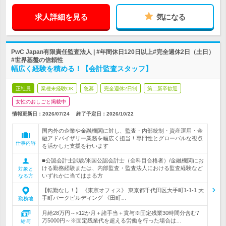
求人詳細を見る
気になる
PwC Japan有限責任監査法人 | #年間休日120日以上#完全週休2日（土日）
#世界基盤の信頼性
幅広く経験を積める！【会計監査スタッフ】
正社員
業種未経験OK
急募
完全週休2日制
第二新卒歓迎
女性のおしごと掲載中
情報更新日：2026/07/24
終了予定日：
2026/10/22
国内外の企業や金融機関に対し、監査・内部統制・資産運用・金
融アドバイザリー業務を幅広く担当！専門性とグローバルな視点
仕事内容
を活かした支援を行います
■公認会計士試験/米国公認会計士（全科目合格者）/金融機関にお
ける勤務経験または、内部監査・監査法人における監査経験など
対象と
いずれかに当てはまる方
なる方
【転勤なし！】 《東京オフィス》 東京都千代田区大手町1-1-1 大
手町パークビルディング 《田町…
勤務地
月給28万円～×12か月＋諸手当＋賞与※固定残業30時間分含む7
万5000円～※固定残業代を超える労働を行った場合は…
給与