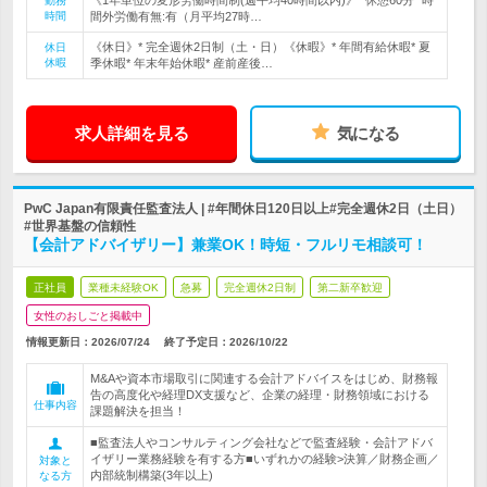
《1年単位の変形労働時間制(週平均40時間以内)》* 休憩60分* 時
勤務
時間
間外労働有無:有（月平均27時…
《休日》* 完全週休2日制（土・日）《休暇》* 年間有給休暇* 夏
休日
休暇
季休暇* 年末年始休暇* 産前産後…
求人詳細を見る
気になる
PwC Japan有限責任監査法人 | #年間休日120日以上#完全週休2日（土日）
#世界基盤の信頼性
【会計アドバイザリー】兼業OK！時短・フルリモ相談可！
正社員
業種未経験OK
急募
完全週休2日制
第二新卒歓迎
女性のおしごと掲載中
情報更新日：2026/07/24
終了予定日：
2026/10/22
M&Aや資本市場取引に関連する会計アドバイスをはじめ、財務報
告の高度化や経理DX支援など、企業の経理・財務領域における
仕事内容
課題解決を担当！
■監査法人やコンサルティング会社などで監査経験・会計アドバ
イザリー業務経験を有する方■いずれかの経験>決算／財務企画／
対象と
内部統制構築(3年以上)
なる方