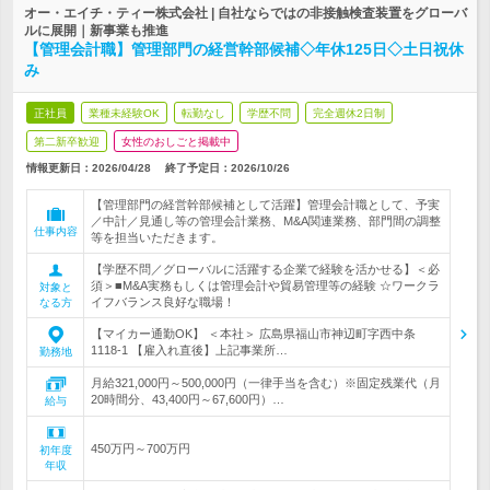
オー・エイチ・ティー株式会社 | 自社ならではの非接触検査装置をグローバ
ルに展開｜新事業も推進
【管理会計職】管理部門の経営幹部候補◇年休125日◇土日祝休
み
正社員
業種未経験OK
転勤なし
学歴不問
完全週休2日制
第二新卒歓迎
女性のおしごと掲載中
情報更新日：2026/04/28
終了予定日：
2026/10/26
【管理部門の経営幹部候補として活躍】管理会計職として、予実
／中計／見通し等の管理会計業務、M&A関連業務、部門間の調整
仕事内容
等を担当いただきます。
【学歴不問／グローバルに活躍する企業で経験を活かせる】＜必
須＞■M&A実務もしくは管理会計や貿易管理等の経験 ☆ワークラ
対象と
イフバランス良好な職場！
なる方
【マイカー通勤OK】 ＜本社＞ 広島県福山市神辺町字西中条
1118-1 【雇入れ直後】上記事業所…
勤務地
月給321,000円～500,000円（一律手当を含む）※固定残業代（月
20時間分、43,400円～67,600円）…
給与
450万円～700万円
初年度
年収