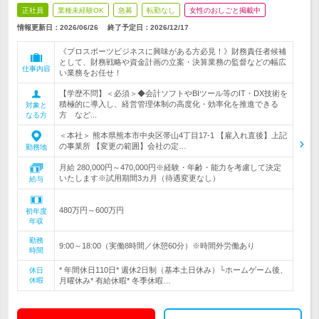
正社員
業種未経験OK
急募
転勤なし
女性のおしごと掲載中
情報更新日：2026/06/26
終了予定日：
2026/12/17
《プロスポーツビジネスに興味がある方必見！》財務責任者候補
として、財務戦略や資金計画の立案・決算業務の監督などの幅広
仕事内容
い業務をお任せ！
【学歴不問】＜必須＞◆会計ソフトやBIツール等のIT・DX技術を
積極的に導入し、経営管理体制の高度化・効率化を推進できる
対象と
方 など...
なる方
＜本社＞ 熊本県熊本市中央区帯山4丁目17-1 【雇入れ直後】上記
の事業所 【変更の範囲】会社の定…
勤務地
月給 280,000円～470,000円※経験・年齢・能力を考慮して決定
いたします※試用期間3カ月（待遇変更なし）
給与
480万円～600万円
初年度
年収
勤務
9:00～18:00（実働8時間／休憩60分）※時間外労働あり
時間
* 年間休日110日* 週休2日制（基本土日休み）└ホームゲーム後、
休日
休暇
月曜休み* 有給休暇* 冬季休暇…