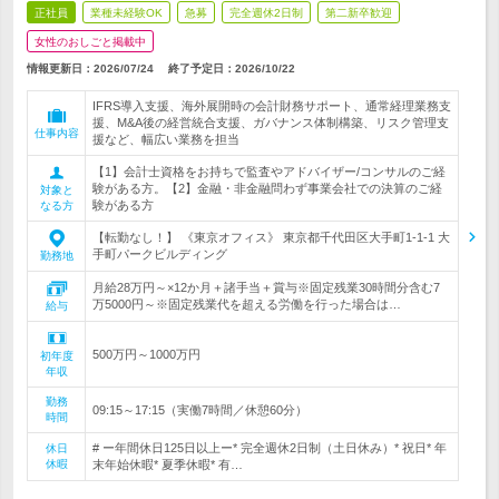
正社員
業種未経験OK
急募
完全週休2日制
第二新卒歓迎
女性のおしごと掲載中
情報更新日：2026/07/24
終了予定日：
2026/10/22
IFRS導入支援、海外展開時の会計財務サポート、通常経理業務支
援、M&A後の経営統合支援、ガバナンス体制構築、リスク管理支
仕事内容
援など、幅広い業務を担当
【1】会計士資格をお持ちで監査やアドバイザー/コンサルのご経
験がある方。【2】金融・非金融問わず事業会社での決算のご経
対象と
験がある方
なる方
【転勤なし！】 《東京オフィス》 東京都千代田区大手町1-1-1 大
手町パークビルディング
勤務地
月給28万円～×12か月＋諸手当＋賞与※固定残業30時間分含む7
万5000円～※固定残業代を超える労働を行った場合は…
給与
500万円～1000万円
初年度
年収
勤務
09:15～17:15（実働7時間／休憩60分）
時間
# ー年間休日125日以上ー* 完全週休2日制（土日休み）* 祝日* 年
休日
休暇
末年始休暇* 夏季休暇* 有…