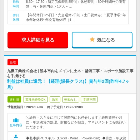
8:30～17:30（所定労働時間8時間）休憩時間：60分時間外労働有
勤務
時間
無：有＜休憩内訳＞10:30～…
【年間休日125日】* 完全週休2日制（土日祝休み）* 夏季休暇* 年
休日
休暇
末年始休暇* 年次有給休暇（1…
求人詳細を見る
気になる
新着
九機工業株式会社 | 熊本市内をメインに土木・舗装工事・スポーツ施設工事
を手掛ける
利益は社員に還元！【経理(課長クラス)】賞与年2回(昨年4.7ヶ
月)
正社員
業種未経験OK
急募
転勤なし
学歴不問
情報更新日：2026/07/06
終了予定日：
2026/12/03
＼経験・スキルに応じて段階的にお任せします／経理業務や月
次・年次決算の処理、財務などを担当。マネジメントにも挑戦い
仕事内容
ただきます。
◆基本的PCスキル（Excel・Word・PowerPoint）◆月次・年次決