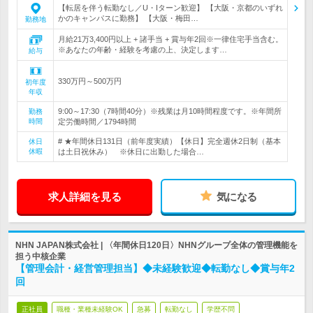
【転居を伴う転勤なし／U・Iターン歓迎】 【大阪・京都のいずれ
かのキャンパスに勤務】 【大阪・梅田…
勤務地
月給21万3,400円以上 + 諸手当 + 賞与年2回※一律住宅手当含む。
※あなたの年齢・経験を考慮の上、決定します…
給与
330万円～500万円
初年度
年収
9:00～17:30（7時間40分）※残業は月10時間程度です。※年間所
勤務
時間
定労働時間／1794時間
# ★年間休日131日（前年度実績）【休日】完全週休2日制（基本
休日
休暇
は土日祝休み） ※休日に出勤した場合…
求人詳細を見る
気になる
NHN JAPAN株式会社 | 〈年間休日120日〉NHNグループ全体の管理機能を
担う中核企業
【管理会計・経営管理担当】◆未経験歓迎◆転勤なし◆賞与年2
回
正社員
職種・業種未経験OK
急募
転勤なし
学歴不問