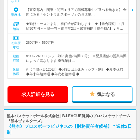
なる方
【東京都内・関東・関西エリアで積極募集中／選べる働き方】 全
国にある「セントラルスポーツ」の各店舗…
勤務地
★勤務コースにより、初任給が変動します！★【総合職S】：月
給30万円～＋諸手当＋賞与年2回＋家賃補助【総合職A】：月…
給与
280万円～550万円
初年度
年収
8:00～24:00（シフト制／実働7時間50分） ※配属店舗の営業時間
勤務
時間
によって異なります ※残業は…
# 【年間休日120日】◆月9日以上休み（シフト制） ◆夏季休暇
休日
休暇
◆年末年始休暇 ◆年次有給休暇 ◆…
求人詳細を見る
気になる
熊本バスケットボール株式会社 | B.LEAGUE所属のプロバスケットチーム
『熊本ヴォルターズ』
《熊本》プロスポーツビジネスの【財務責任者候補】＊週休2日
制