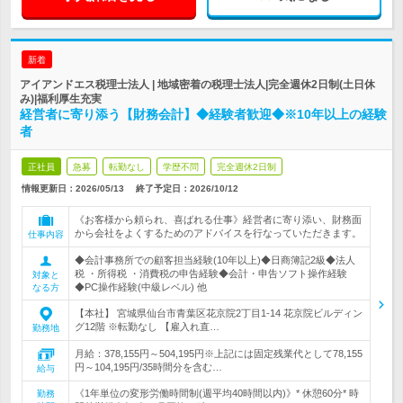
新着
アイアンドエス税理士法人 | 地域密着の税理士法人|完全週休2日制(土日休
み)|福利厚生充実
経営者に寄り添う【財務会計】◆経験者歓迎◆※10年以上の経験
者
正社員
急募
転勤なし
学歴不問
完全週休2日制
情報更新日：2026/05/13
終了予定日：
2026/10/12
《お客様から頼られ、喜ばれる仕事》経営者に寄り添い、財務面
から会社をよくするためのアドバイスを行なっていただきます。
仕事内容
◆会計事務所での顧客担当経験(10年以上)◆日商簿記2級◆法人
税 ・所得税 ・消費税の申告経験◆会計・申告ソフト操作経験
対象と
◆PC操作経験(中級レベル) 他
なる方
【本社】 宮城県仙台市青葉区花京院2丁目1-14 花京院ビルディン
グ12階 ※転勤なし 【雇入れ直…
勤務地
月給：378,155円～504,195円※上記には固定残業代として78,155
円～104,195円/35時間分を含む…
給与
《1年単位の変形労働時間制(週平均40時間以内)》* 休憩60分* 時
勤務