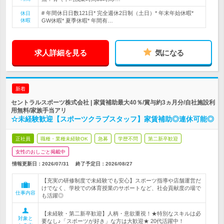
# 年間休日日数121日* 完全週休2日制（土日）* 年末年始休暇*
休日
休暇
GW休暇* 夏季休暇* 年間有…
求人詳細を見る
気になる
新着
セントラルスポーツ株式会社 | 家賃補助最大40％/賞与約3ヵ月分/自社施設利
用無料/家族手当アリ
☆未経験歓迎【スポーツクラブスタッフ】家賃補助◎連休可能◎
正社員
職種・業種未経験OK
急募
学歴不問
第二新卒歓迎
女性のおしごと掲載中
情報更新日：2026/07/31
終了予定日：
2026/08/27
【充実の研修制度で未経験でも安心】スポーツ指導や店舗運営だ
けでなく、学校での体育授業のサポートなど、社会貢献度の場で
仕事内容
も活躍◎
【未経験・第二新卒歓迎】人柄・意欲重視！★特別なスキルは必
対象と
要なし♪「スポーツが好き」な方は大歓迎★ 20代活躍中！