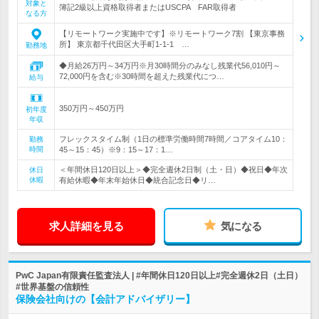
対象と
簿記2級以上資格取得者またはUSCPA FAR取得者
なる方
【リモートワーク実施中です】※リモートワーク7割 【東京事務
所】 東京都千代田区大手町1-1-1 …
勤務地
◆月給26万円～34万円※月30時間分のみなし残業代56,010円～
72,000円を含む※30時間を超えた残業代につ…
給与
350万円～450万円
初年度
年収
フレックスタイム制（1日の標準労働時間7時間／コアタイム10：
勤務
時間
45～15：45）※9：15～17：1…
＜年間休日120日以上＞◆完全週休2日制（土・日）◆祝日◆年次
休日
休暇
有給休暇◆年末年始休日◆統合記念日◆リ…
求人詳細を見る
気になる
PwC Japan有限責任監査法人 | #年間休日120日以上#完全週休2日（土日）
#世界基盤の信頼性
保険会社向けの【会計アドバイザリー】