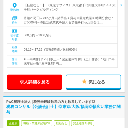
【転勤なし！】 《東京オフィス》 東京都千代田区大手町1-1-1 大
手町パークビルディング
勤務地
月給28万円～×12か月＋諸手当＋賞与※固定残業30時間分含む7
万5000円～※固定残業代を超える労働を行った場合は…
給与
500万円～1000万円
初年度
年収
勤務
09:15～17:15（実働7時間／休憩60分）
時間
# ー年間休日125日以上ー* 完全週休2日制（土日休み）* 祝日* 年
休日
休暇
末年始休暇* 夏季休暇* 有…
求人詳細を見る
気になる
PwC税理士法人 | 税務未経験歓迎の方も歓迎しています◎
税務コンサル【公認会計士】◎東京/大阪/福岡◎幅広い業務に関
与
正社員
職種・業種未経験OK
転勤なし
完全週休2日制