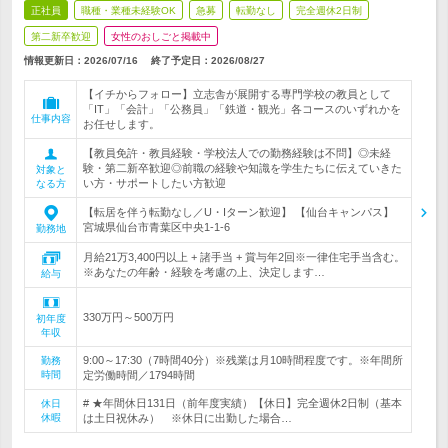
正社員
職種・業種未経験OK
急募
転勤なし
完全週休2日制
第二新卒歓迎
女性のおしごと掲載中
情報更新日：2026/07/16
終了予定日：
2026/08/27
【イチからフォロー】立志舎が展開する専門学校の教員として
「IT」「会計」「公務員」「鉄道・観光」各コースのいずれかを
仕事内容
お任せします。
【教員免許・教員経験・学校法人での勤務経験は不問】◎未経
験・第二新卒歓迎◎前職の経験や知識を学生たちに伝えていきた
対象と
い方・サポートしたい方歓迎
なる方
【転居を伴う転勤なし／U・Iターン歓迎】 【仙台キャンパス】
宮城県仙台市青葉区中央1-1-6
勤務地
月給21万3,400円以上 + 諸手当 + 賞与年2回※一律住宅手当含む。
※あなたの年齢・経験を考慮の上、決定します…
給与
330万円～500万円
初年度
年収
9:00～17:30（7時間40分）※残業は月10時間程度です。※年間所
勤務
時間
定労働時間／1794時間
# ★年間休日131日（前年度実績）【休日】完全週休2日制（基本
休日
休暇
は土日祝休み） ※休日に出勤した場合…