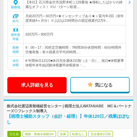
【本社】石川県金沢市浅野本町ニ126番地 ★移転したばかりの綺
麗なオフィス！ ※U・Iターン歓迎…
勤務地
月給20万円～50万円+★インセンティブあり★＋賞与年2回（前年
度実績4ヶ月分）※上記は21時間分の固定残業代2万9…
給与
320万円～800万円
初年度
年収
9：00～17：30所定労働時間：7時間30分休憩時間：60分時間外
勤務
時間
労働有無：有※残業月平均20時間…
# 年間休日121日■休日完全週休2日制（土・日）、祝日■休暇夏季
休日
休暇
休暇年末年始試験休暇慶弔休暇産休・…
求人詳細を見る
気になる
株式会社渡辺美智雄経営センター | 税理士法人WATANABE MC＆パートナ
ーズ◇フレックス制導入
【税理士補助スタッフ（会計・経理）】年休120日／残業ほぼな
し
正社員
職種・業種未経験OK
急募
転勤なし
完全週休2日制