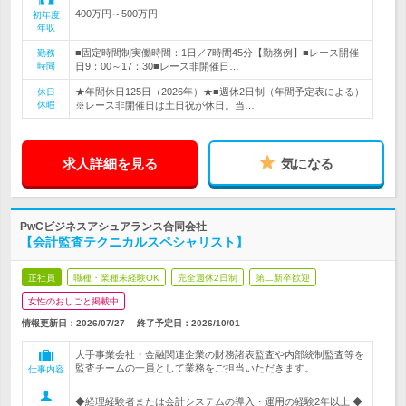
400万円～500万円
初年度
年収
■固定時間制実働時間：1日／7時間45分【勤務例】■レース開催
勤務
時間
日9：00～17：30■レース非開催日…
★年間休日125日（2026年）★■週休2日制（年間予定表による）
休日
休暇
※レース非開催日は土日祝が休日。当…
求人詳細を見る
気になる
PwCビジネスアシュアランス合同会社
【会計監査テクニカルスペシャリスト】
正社員
職種・業種未経験OK
完全週休2日制
第二新卒歓迎
女性のおしごと掲載中
情報更新日：2026/07/27
終了予定日：
2026/10/01
大手事業会社・金融関連企業の財務諸表監査や内部統制監査等を
監査チームの一員として業務をご担当いただきます。
仕事内容
◆経理経験者または会計システムの導入・運用の経験2年以上 ◆