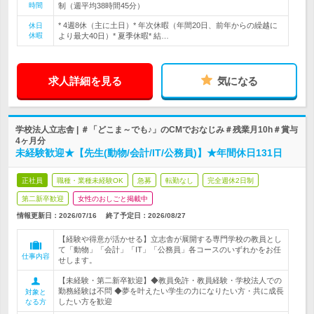
時間
制（週平均38時間45分）
* 4週8休（主に土日）* 年次休暇（年間20日、前年からの繰越に
休日
休暇
より最大40日）* 夏季休暇* 結…
求人詳細を見る
気になる
学校法人立志舎 | ＃「どこま～でも♪」のCMでおなじみ＃残業月10h＃賞与
4ヶ月分
未経験歓迎★【先生(動物/会計/IT/公務員)】★年間休日131日
正社員
職種・業種未経験OK
急募
転勤なし
完全週休2日制
第二新卒歓迎
女性のおしごと掲載中
情報更新日：2026/07/16
終了予定日：
2026/08/27
【経験や得意が活かせる】立志舎が展開する専門学校の教員とし
て「動物」「会計」「IT」「公務員」各コースのいずれかをお任
仕事内容
せします。
【未経験・第二新卒歓迎】◆教員免許・教員経験・学校法人での
勤務経験は不問 ◆夢を叶えたい学生の力になりたい方・共に成長
対象と
したい方を歓迎
なる方