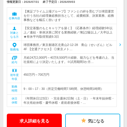
情報更新日：2026/07/31
終了予定日：
2026/09/03
【東証プライム上場グループ】ファンとの絆を育むプロ球団運営
を行う当社の経理兼総務担当として、経費精算、決算業務、総務
仕事内容
事務などを幅広く担います
【安定基盤のもとキャリアを築く】《応募条件》経理経験5年以
上／連結・単体決算に関する業務経験／簿記2級以上／大卒以上
対象と
★有休平均取得実績9.3日
なる方
球団事務所／東京都港区北青山2-12-28 青山（せいざん）ビル
4F 【交通アクセス】 ◎東京メト…
勤務地
月給24万2,000円～40万8,500円※経験、能力などを考慮の上、当
社規程により決定いたします。※試用期間3か月…
給与
450万円～700万円
初年度
年収
勤務
9：00～17：30（所定労働時間7.5時間、休憩時間1時間）
時間
《年間休日123日》・完全週休2日制（土・日）・年末年始休暇・
休日
休暇
年次有給休暇・慶弔休暇・産前産後休暇・…
求人詳細を見る
気になる