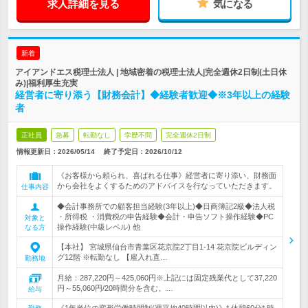
求人詳細を見る
気になる
新着
アイアンドエス税理士法人 | 地域密着の税理士法人|完全週休2日制(土日休
み)|福利厚生充実
経営者に寄り添う【財務会計】◆経験者歓迎◆※3年以上の経験
者
正社員
急募
転勤なし
学歴不問
完全週休2日制
情報更新日：2026/05/14
終了予定日：
2026/10/12
《お客様から頼られ、喜ばれる仕事》経営者に寄り添い、財務面
から会社をよくするためのアドバイスを行なっていただきます。
仕事内容
◆会計事務所での顧客担当経験(3年以上)◆日商簿記2級◆法人税
・所得税 ・消費税の申告経験◆会計・申告ソフト操作経験◆PC
対象と
操作経験(中級レベル) 他
なる方
【本社】 宮城県仙台市青葉区花京院2丁目1-14 花京院ビルディン
グ12階 ※転勤なし 【雇入れ直…
勤務地
月給：287,220円～425,060円※上記には固定残業代として37,220
円～55,060円/20時間分を含む。…
給与