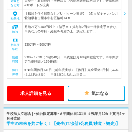
員免許・教員経験・学校法人での勤務経験は不問です！研修体制
対象と
&サポートが充実
なる方
【転居を伴う転勤なし／U・Iターン歓迎】 【名古屋キャンパス】
愛知県名古屋市中村区椿町14-8
勤務地
月給21万3,400円以上 + 諸手当 + 賞与年2回※一律住宅手当含む。
※あなたの年齢・経験を考慮の上、決定します…
給与
330万円～500万円
初年度
年収
9:00～17:30（7時間40分）※残業は月10時間程度です。※年間所
勤務
時間
定労働時間／1794時間
# ★年間休日131日（前年度実績）【休日】完全週休2日制（基本
休日
休暇
は土日祝休み） ※休日に出勤した場合…
求人詳細を見る
気になる
学校法人立志舎 | <仙台限定募集>＃年間休日131日 ＃残業月10h ＃賞与4ヶ
月分支給
学生の未来を共に拓く！【先生(IT/会計/公務員/鉄道・観光)】