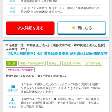
時間
間外労働有無:有（月平均38時…
《休日》* 完全週休2日制（土・日）《休暇》* 年間有給休暇* 夏
休日
休暇
季休暇* 年末年始休暇* 産前産後…
求人詳細を見る
気になる
中部経営・辻・本郷税理士法人 | 【業界大手の辻・本郷税理士法人と提携】
★年間休日121日
【税理士補助業務】会計業界経験者優遇/完全週休2日/研修制度有
正社員
職種・業種未経験OK
転勤なし
完全週休2日制
第二新卒歓迎
女性のおしごと掲載中
情報更新日：2026/05/07
終了予定日：
2026/09/10
【スキル・知識向上のためのバックアップ制度が充実◎】税務コ
ンサルタント業務全般をお手伝いいただきます★残業月平均20時
仕事内容
間★試験休暇などの制度有
【経験の浅い方も歓迎！】◆日商簿記2級以上の方・会計事務所
経験または経理経験者歓迎！ ★中途社員が多く活躍中 ★試験の
対象と
為の有給取得奨励
なる方