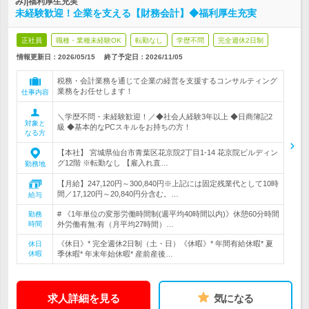
み)|福利厚生充実
未経験歓迎！企業を支える【財務会計】◆福利厚生充実
正社員
職種・業種未経験OK
転勤なし
学歴不問
完全週休2日制
情報更新日：2026/05/15
終了予定日：
2026/11/05
税務・会計業務を通じて企業の経営を支援するコンサルティング
業務をお任せします！
仕事内容
＼学歴不問・未経験歓迎！／◆社会人経験3年以上 ◆日商簿記2
対象と
級 ◆基本的なPCスキルをお持ちの方！
なる方
【本社】 宮城県仙台市青葉区花京院2丁目1-14 花京院ビルディン
グ12階 ※転勤なし 【雇入れ直…
勤務地
【月給】247,120円～300,840円※上記には固定残業代として10時
間／17,120円～20,840円分含む。…
給与
# 《1年単位の変形労働時間制(週平均40時間以内)》休憩60分時間
勤務
時間
外労働有無:有（月平均27時間）…
《休日》* 完全週休2日制（土・日）《休暇》* 年間有給休暇* 夏
休日
休暇
季休暇* 年末年始休暇* 産前産後…
求人詳細を見る
気になる