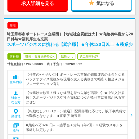
求人詳細を見る
気になる
新着
埼玉県都市ボートレース企業団 | 【地域社会貢献は大】★有給初年度から20
日付与★福利厚生も充実
スポーツビジネスに携わる【総合職】★年休120日以上 ★残業少
正社員
職種・業種未経験OK
転勤なし
第二新卒歓迎
情報更新日：2026/08/03
終了予定日：
2026/10/22
【仕事のやりがい◎】ボートレース事業の組織運営の土台となる
バックオフィス業務から現場を支える実務まで幅広く担当★ジョ
仕事内容
ブローテーション有り
【未経験大歓迎！様々な経歴を持つ先輩が活躍中】★中途入社多
数！スポーツビジネスや社会貢献につながる仕事に興味がある方
対象と
はぜひ
なる方
【転勤なし／U・Iターン歓迎】 配属部署に応じて、以下事業所で
の勤務となります。 ■事業所 埼玉県…
勤務地
■月給27万3240円～＋諸手当＋賞与（年2回）※経験やスキルを
考慮し決定します。
給与