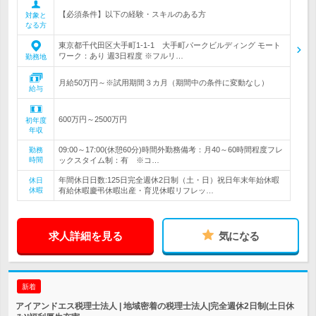
【必須条件】以下の経験・スキルのある方
対象と
なる方
東京都千代田区大手町1-1-1 大手町パークビルディング モート
ワーク：あり 週3日程度 ※フルリ…
勤務地
月給50万円～※試用期間３カ月（期間中の条件に変動なし）
給与
600万円～2500万円
初年度
年収
09:00～17:00(休憩60分)時間外勤務備考：月40～60時間程度フレ
勤務
時間
ックスタイム制：有 ※コ…
年間休日日数:125日完全週休2日制（土・日）祝日年末年始休暇
休日
休暇
有給休暇慶弔休暇出産・育児休暇リフレッ…
求人詳細を見る
気になる
新着
アイアンドエス税理士法人 | 地域密着の税理士法人|完全週休2日制(土日休