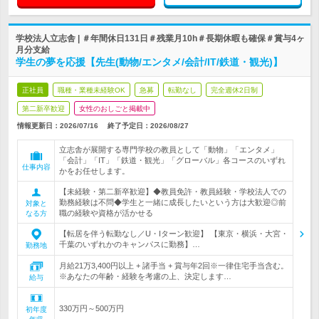
学校法人立志舎 | ＃年間休日131日＃残業月10h＃長期休暇も確保＃賞与4ヶ
月分支給
学生の夢を応援【先生(動物/エンタメ/会計/IT/鉄道・観光)】
正社員
職種・業種未経験OK
急募
転勤なし
完全週休2日制
第二新卒歓迎
女性のおしごと掲載中
情報更新日：2026/07/16
終了予定日：
2026/08/27
立志舎が展開する専門学校の教員として「動物」「エンタメ」
「会計」「IT」「鉄道・観光」「グローバル」各コースのいずれ
仕事内容
かをお任せします。
【未経験・第二新卒歓迎】◆教員免許・教員経験・学校法人での
勤務経験は不問◆学生と一緒に成長したいという方は大歓迎◎前
対象と
職の経験や資格が活かせる
なる方
【転居を伴う転勤なし／U・Iターン歓迎】 【東京・横浜・大宮・
千葉のいずれかのキャンパスに勤務】…
勤務地
月給21万3,400円以上 + 諸手当 + 賞与年2回※一律住宅手当含む。
※あなたの年齢・経験を考慮の上、決定します…
給与
330万円～500万円
初年度