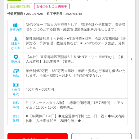
完全週休2日制
女性のおしごと掲載中
情報更新日：2026/07/28
終了予定日：
2027/01/18
NHNグループ法人の主担当として、管理会計や予算策定、資金管
理をはじめとする財務・経営管理業務全般をお任せします。
仕事内容
業種未経験歓迎！＜必須＞■学歴不問■財務、会計の実務経験（決
算対応・予算管理・数値分析など）■Excelでのデータ集計、分析
対象と
スキル
なる方
【本社】 東京都港区西新橋3-1-8 NHNアトリエ ※転勤なし 【雇
入れ直後】上記事業所 【変更…
勤務地
年俸制450万円～650万円※経験・年齢・資格など考慮し優遇いた
します。※試用期間3ヶ月あり（待遇の変更なし）
給与
450万円～650万円
初年度
年収
# 【フレックスタイム制】・標準労働時間／1日7.5時間・コアタ
勤務
時間
イム／11:00～15:00・標準的…
# 【年間休日120日】◆完全週休2日制（土・日・祝）◆年次有給
休日
休暇
休暇（入社直後10日～20日付与）◆…