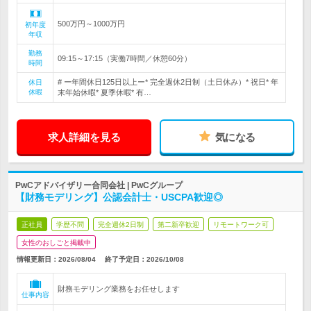
500万円～1000万円
初年度
年収
勤務
09:15～17:15（実働7時間／休憩60分）
時間
# ー年間休日125日以上ー* 完全週休2日制（土日休み）* 祝日* 年
休日
休暇
末年始休暇* 夏季休暇* 有…
求人詳細を見る
気になる
PwCアドバイザリー合同会社 | PwCグループ
【財務モデリング】公認会計士・USCPA歓迎◎
正社員
学歴不問
完全週休2日制
第二新卒歓迎
リモートワーク可
女性のおしごと掲載中
情報更新日：2026/08/04
終了予定日：
2026/10/08
財務モデリング業務をお任せします
仕事内容