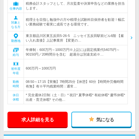
税務会計スタッフとして、月次監査や決算申告などの業務を担当
します。
仕事内容
税理士を目指し勉強中の方や税理士試験科目保持者を歓迎！幅広
対象と
い業務経験で着実に成長できる環境です。
なる方
東京都品川区東五反田5-26-5 ニッセイ五反田駅前ビル6階 【雇
い入れ直後】上記事業所 【変更の…
勤務地
年俸制：600万円～1000万円※上記には固定残業代54075円～
90150円／20時間分を含む 超過分は別途支給※…
給与
600万円～1000万円
初年度
年収
08:50～17:15【実働】7時間25分【休憩】60分【時間外労働時間
勤務
時間
有無】有※平均残業時間：通常…
* 完全週休2日制（土・日）* 祝日* 夏季休暇* 有給休暇* 慶弔休暇*
休日
休暇
出産・育児休暇* その他…
求人詳細を見る
気になる