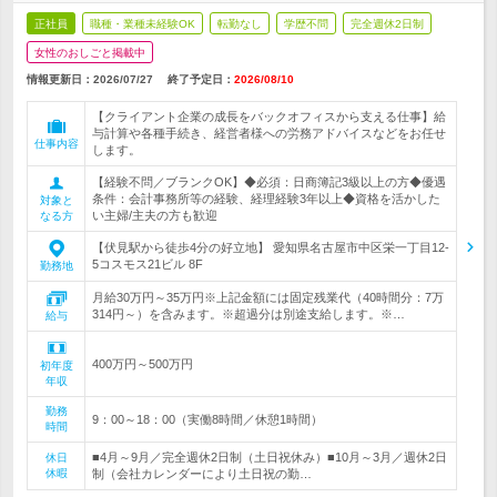
正社員
職種・業種未経験OK
転勤なし
学歴不問
完全週休2日制
女性のおしごと掲載中
情報更新日：2026/07/27
終了予定日：
2026/08/10
【クライアント企業の成長をバックオフィスから支える仕事】給
与計算や各種手続き、経営者様への労務アドバイスなどをお任せ
仕事内容
します。
【経験不問／ブランクOK】◆必須：日商簿記3級以上の方◆優遇
条件：会計事務所等の経験、経理経験3年以上◆資格を活かした
対象と
い主婦/主夫の方も歓迎
なる方
【伏見駅から徒歩4分の好立地】 愛知県名古屋市中区栄一丁目12-
5コスモス21ビル 8F
勤務地
月給30万円～35万円※上記金額には固定残業代（40時間分：7万
314円～）を含みます。※超過分は別途支給します。※…
給与
400万円～500万円
初年度
年収
勤務
9：00～18：00（実働8時間／休憩1時間）
時間
■4月～9月／完全週休2日制（土日祝休み）■10月～3月／週休2日
休日
休暇
制（会社カレンダーにより土日祝の勤…