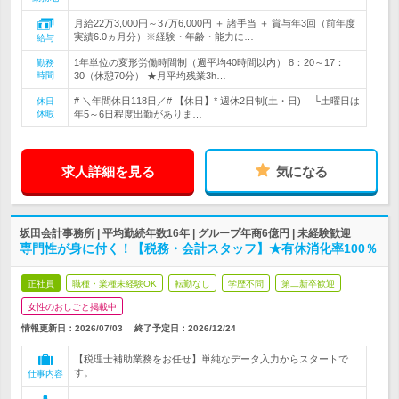
月給22万3,000円～37万6,000円 ＋ 諸手当 ＋ 賞与年3回（前年度
実績6.0ヵ月分）※経験・年齢・能力に…
給与
1年単位の変形労働時間制（週平均40時間以内） 8：20～17：
勤務
時間
30（休憩70分） ★月平均残業3h…
# ＼年間休日118日／# 【休日】* 週休2日制(土・日) └土曜日は
休日
休暇
年5～6日程度出勤がありま…
求人詳細を見る
気になる
坂田会計事務所 | 平均勤続年数16年 | グループ年商6億円 | 未経験歓迎
専門性が身に付く！【税務・会計スタッフ】★有休消化率100％
正社員
職種・業種未経験OK
転勤なし
学歴不問
第二新卒歓迎
女性のおしごと掲載中
情報更新日：2026/07/03
終了予定日：
2026/12/24
【税理士補助業務をお任せ】単純なデータ入力からスタートで
す。
仕事内容