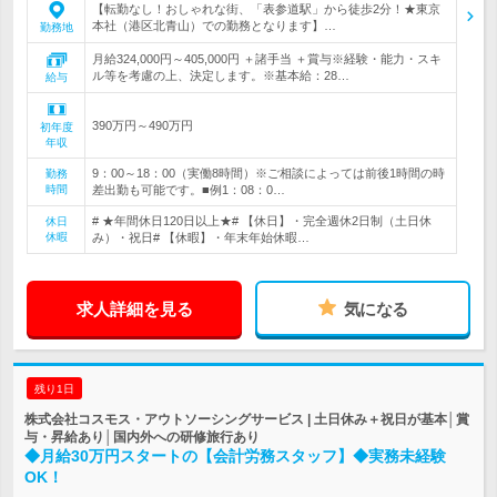
【転勤なし！おしゃれな街、「表参道駅」から徒歩2分！★東京
本社（港区北青山）での勤務となります】…
勤務地
月給324,000円～405,000円 ＋諸手当 ＋賞与※経験・能力・スキ
ル等を考慮の上、決定します。※基本給：28…
給与
390万円～490万円
初年度
年収
9：00～18：00（実働8時間）※ご相談によっては前後1時間の時
勤務
時間
差出勤も可能です。■例1：08：0…
# ★年間休日120日以上★# 【休日】・完全週休2日制（土日休
休日
休暇
み）・祝日# 【休暇】・年末年始休暇…
求人詳細を見る
気になる
残り1日
株式会社コスモス・アウトソーシングサービス | 土日休み＋祝日が基本│賞
与・昇給あり│国内外への研修旅行あり
◆月給30万円スタートの【会計労務スタッフ】◆実務未経験
OK！