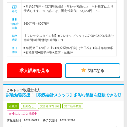
■月給24万円～43万円※経験・年齢を考慮の上、当社規定により
優遇します。※上記には、固定残業代 43,353円～7…
給与
340万円～600万円
初年度
年収
【フレックスタイム制】■フレキシブルタイム7:00~22:00(標準労
勤務
時間
働時間8時間/休憩1時間)※コ…
# 年間休日120日以上♪■完全週休2日制（土日祝）■年末年始休暇
休日
休暇
■有給休暇■慶弔休暇■産前・産後休…
求人詳細を見る
気になる
ヒルトップ税理士法人
試験勉強応援！【税務会計スタッフ】多彩な業務を経験できる◎
正社員
転勤なし
完全週休2日制
第二新卒歓迎
女性のおしごと掲載中
情報更新日：2026/06/19
終了予定日：
2026/12/10