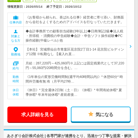
情報更新日：2026/05/14
終了予定日：
2026/10/12
《お客様から頼られ、喜ばれる仕事》経営者に寄り添い、財務面
から会社をよくするためのアドバイスを行なっていただきます。
仕事内容
◆会計事務所での顧客担当経験(3年以上)◆日商簿記2級◆法人税
・所得税 ・消費税の申告経験◆会計・申告ソフト操作経験◆PC
対象と
操作経験(中級レベル) 他
なる方
【本社】 宮城県仙台市青葉区花京院2丁目1-14 花京院ビルディン
グ12階 ※転勤なし 【雇入れ直…
勤務地
月給：287,220円～425,060円※上記には固定残業代として37,220
円～55,060円/20時間分を含む。…
給与
《1年単位の変形労働時間制(週平均40時間以内)》* 休憩60分* 時
勤務
時間
間外労働有無:有（月平均27時…
《休日》* 完全週休2日制（土・日）《休暇》* 年間有給休暇* 夏
休日
休暇
季休暇* 年末年始休暇* 産前産後…
求人詳細を見る
気になる
あさぎり会計株式会社 | 各専門家が連携をとり、迅速かつ丁寧な提案・解決