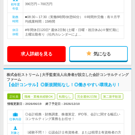
390万円～700万円
初年度
年収
■08:30～17:30（実働8時間/休憩60分） ※時間外労働：有※月平
勤務
時間
均残業時間：15時間
#年間休日120日* 週休2日制 (土曜・日曜・祝日休み)※繁忙期に
休日
休暇
土曜出勤有り（社内カレンダーによ…
求人詳細を見る
気になる
株式会社ストリーム | 大手監査法人出身者が設立した会計コンサルティング
ファーム
【会計コンサル】◎新規開拓なし！◎働きやすい環境あり！
正社員
職種・業種未経験OK
転勤なし
完全週休2日制
第二新卒歓迎
情報更新日：2026/06/19
終了予定日：
2026/12/10
◎会計税務・財務調査、株価算定、IPO等、会計に関する幅広い
コンサルティング業務をお任せ！
仕事内容
〈経験不問！〉公認会計士有資格者、または税理士有資格者の方
対象と