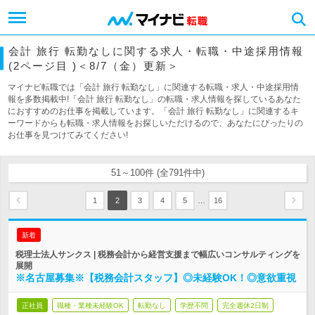
会計 旅行 転勤なしに関する求人・転職・中途採用情報
(2ページ目 )＜8/7（金）更新＞
マイナビ転職では「会計 旅行 転勤なし」に関連する転職・求人・中途採用情
報を多数掲載中!「会計 旅行 転勤なし」の転職・求人情報を探しているあなた
におすすめのお仕事を掲載しています。「会計 旅行 転勤なし」に関連するキ
ーワードからも転職・求人情報をお探しいただけるので、あなたにぴったりの
お仕事を見つけてみてください!
51～100件 (全791件中)
…
1
2
3
4
5
16
新着
税理士法人サンクス | 税務会計から経営支援まで幅広いコンサルティングを
展開
※名古屋募集※【税務会計スタッフ】◎未経験OK！◎意欲重視
正社員
職種・業種未経験OK
転勤なし
学歴不問
完全週休2日制