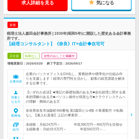
求人詳細を見る
気になる
新着
税理士法人森田会計事務所 | 1930年(昭和5年)に開設した歴史ある会計事務
所です。
【経理コンサルタント】《奈良》IT×会計◆在宅可
正社員
転勤なし
女性のおしごと掲載中
情報更新日：2026/03/20
終了予定日：
2026/09/17
企業のバックオフィスをDX化し、業務効率や標準化の仕組み作
りを支援します！経理の専門性を活かし、顧客の経営課題を解決
仕事内容
する仕事です。
【いずれか必須】■簿記の基礎知識のある方■会社経理に関する基
本的理解のある方■パソコン操作が得意な方■クラウドシステムへ
対象と
の理解・興味のある方
なる方
奈良県奈良市油阪町456番地 第2森田ビル4階 ※車通勤可 ※転勤
なし 【雇入れ直後】上記の事業所…
勤務地
未経験：月給24万円～ 年収390万円～450万円を目指せ
る経験者：月給33.5万円～ 年収550万円～…
給与