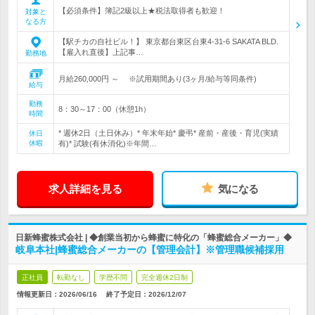
【必須条件】簿記2級以上★税法取得者も歓迎！
対象と
なる方
【駅チカの自社ビル！】 東京都台東区台東4-31-6 SAKATA BLD.
【雇入れ直後】上記事…
勤務地
月給260,000円 ～ ※試用期間あり(3ヶ月/給与等同条件)
給与
勤務
8：30～17：00（休憩1h）
時間
* 週休2日（土日休み）* 年末年始* 慶弔* 産前・産後・育児(実績
休日
休暇
有)* 試験(有休消化)※年間…
求人詳細を見る
気になる
日新蜂蜜株式会社 | ◆創業当初から蜂蜜に特化の「蜂蜜総合メーカー」◆
岐阜本社|蜂蜜総合メーカーの【管理会計】※管理職候補採用
正社員
転勤なし
学歴不問
完全週休2日制
情報更新日：2026/06/16
終了予定日：
2026/12/07