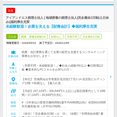
新着
アイアンドエス税理士法人 | 地域密着の税理士法人|完全週休2日制(土日休
み)|福利厚生充実
未経験歓迎！企業を支える【財務会計】◆福利厚生充実
正社員
職種・業種未経験OK
転勤なし
学歴不問
完全週休2日制
情報更新日：2026/05/15
終了予定日：
2026/11/05
税務・会計業務を通じて企業の経営を支援するコンサルティング
業務をお任せします！
仕事内容
＼学歴不問・未経験歓迎！／◆社会人経験3年以上 ◆日商簿記2
対象と
級 ◆基本的なPCスキルをお持ちの方！
なる方
【本社】 宮城県仙台市青葉区花京院2丁目1-14 花京院ビルディン
グ12階 ※転勤なし 【雇入れ直…
勤務地
【月給】247,120円～300,840円※上記には固定残業代として10時
間／17,120円～20,840円分含む。…
給与
# 《1年単位の変形労働時間制(週平均40時間以内)》休憩60分時間
勤務
時間
外労働有無:有（月平均27時間）…
《休日》* 完全週休2日制（土・日）《休暇》* 年間有給休暇* 夏
休日