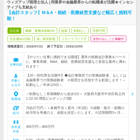
ウィズアップ税理士法人 | 同業界や金融業界からの転職者が活躍★インセン
ティブも支給あり
【会計スタッフ】M＆A・相続・医療経営支援など幅広く挑戦可
能！
正社員
職種・業種未経験OK
急募
転勤なし
学歴不問
完全週休2日制
第二新卒歓迎
リモートワーク可
女性のおしごと掲載中
情報更新日：2026/07/21
終了予定日：
2026/10/05
【やりたい仕事に挑戦できる職場】通常の税務会計業務をベース
に、事業承継、M&A、相続、医療経営支援など多彩な案件に携わ
仕事内容
れます！
【20～30代男女活躍中】◆会計事務所での実務経験者、もしくは
金融業界での実務経験者 ※税理士を目指す方も歓迎します！＜
対象と
転勤なし／年休124日＞
なる方
＜転勤なし｜長堀橋駅から徒歩2分＞ 大阪府大阪市中央区島之内
1-22-20 堺筋ビルディング3階
勤務地
月給27万円～＋各種手当＋賞与（年2回）※経験・能力・前職の
給与等を考慮の上、金額を決定いたします。※試用期間3ヶ月…
給与
405万円～800万円
初年度
年収