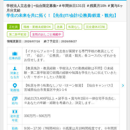
学校法人立志舎 | <仙台限定募集>＃年間休日131日 ＃残業月10h ＃賞与4ヶ
月分支給
学生の未来を共に拓く！【先生(IT/会計/公務員/鉄道・観光)】
正社員
職種・業種未経験OK
急募
転勤なし
完全週休2日制
第二新卒歓迎
女性のおしごと掲載中
情報更新日：2026/07/16
終了予定日：
2026/08/27
【イチからフォロー】立志舎が展開する専門学校の教員として
「IT」「会計」「公務員」「鉄道・観光」各コースのいずれかを
仕事内容
お任せします。
【教員免許・教員経験・学校法人での勤務経験は不問】◎未経
験・第二新卒歓迎◎前職の経験や知識を学生たちに伝えていきた
対象と
い方・サポートしたい方歓迎
なる方
【転居を伴う転勤なし／U・Iターン歓迎】 【仙台キャンパス】
宮城県仙台市青葉区中央1-1-6
勤務地
月給21万3,400円以上 + 諸手当 + 賞与年2回※一律住宅手当含む。
※あなたの年齢・経験を考慮の上、決定します…
給与
330万円～500万円
初年度
年収
9:00～17:30（7時間40分）※残業は月10時間程度です。※年間所
勤務