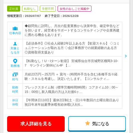
正社員
転勤なし
学歴不問
女性のおしごと掲載中
情報更新日：2026/07/07
終了予定日：
2026/12/28
◆顧問先に訪問し、月次の監査業務から決算申告、確定申告など
を担います。経営者をサポートするコンサルティングや企業再建
仕事内容
に携わる機会もあります。
【必須条件】◎社会人経験2年以上ある方 【歓迎スキル】 ◇コミ
ュニケーションが取れる方 ◇会計事務所での就業経験のある方
対象と
◎資格取得支援あり
なる方
【転勤なし！U・Iターン歓迎】 宮城県仙台市宮城野区榴岡3-10-
7 サンライン第66ビル4F 【…
勤務地
月給23万円～25万円 ＋ 賞与・(時間外手当を含む)各種手当※経
験・スキルを考慮し、決定いたします。【コンサルティ…
給与
フレックスタイム制（標準労働時間8時間）コアタイム10：00～
勤務
時間
15：00但し新入職員の方は入社後6ヶ…
【年間休日110日】週休2日制(土・日)※年数回の土曜出勤日あり
休日
休暇
祝日年末年始夏季休暇有給休暇(入社6…
求人詳細を見る
気になる