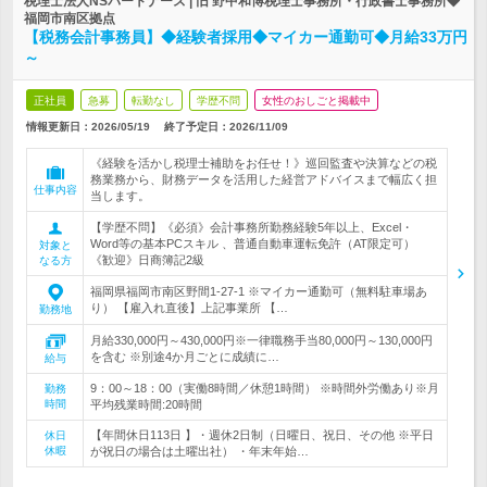
税理士法人NSパートナーズ | 旧 野中和博税理士事務所・行政書士事務所◆
福岡市南区拠点
【税務会計事務員】◆経験者採用◆マイカー通勤可◆月給33万円
～
正社員
急募
転勤なし
学歴不問
女性のおしごと掲載中
情報更新日：2026/05/19
終了予定日：
2026/11/09
《経験を活かし税理士補助をお任せ！》巡回監査や決算などの税
務業務から、財務データを活用した経営アドバイスまで幅広く担
仕事内容
当します。
【学歴不問】《必須》会計事務所勤務経験5年以上、Excel・
Word等の基本PCスキル 、普通自動車運転免許（AT限定可）
対象と
《歓迎》日商簿記2級
なる方
福岡県福岡市南区野間1-27-1 ※マイカー通勤可（無料駐車場あ
り） 【雇入れ直後】上記事業所 【…
勤務地
月給330,000円～430,000円※一律職務手当80,000円～130,000円
を含む ※別途4か月ごとに成績に…
給与
9：00～18：00（実働8時間／休憩1時間） ※時間外労働あり※月
勤務
時間
平均残業時間:20時間
【年間休日113日 】・週休2日制（日曜日、祝日、その他 ※平日
休日
休暇
が祝日の場合は土曜出社） ・年末年始…