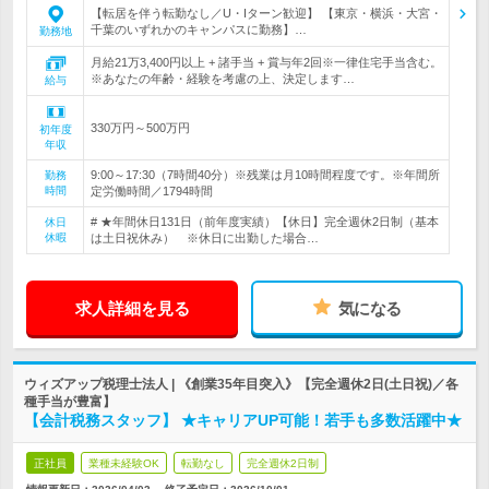
【転居を伴う転勤なし／U・Iターン歓迎】 【東京・横浜・大宮・
千葉のいずれかのキャンパスに勤務】…
勤務地
月給21万3,400円以上 + 諸手当 + 賞与年2回※一律住宅手当含む。
※あなたの年齢・経験を考慮の上、決定します…
給与
330万円～500万円
初年度
年収
9:00～17:30（7時間40分）※残業は月10時間程度です。※年間所
勤務
時間
定労働時間／1794時間
# ★年間休日131日（前年度実績）【休日】完全週休2日制（基本
休日
休暇
は土日祝休み） ※休日に出勤した場合…
求人詳細を見る
気になる
ウィズアップ税理士法人 | 《創業35年目突入》【完全週休2日(土日祝)／各
種手当が豊富】
【会計税務スタッフ】 ★キャリアUP可能！若手も多数活躍中★
正社員
業種未経験OK
転勤なし
完全週休2日制