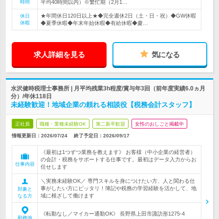
時間
平均40時間以内）※繁忙期（2月1…
★年間休日120日以上★◆完全週休2日（土・日・祝）◆GW休暇
休日
休暇
◆夏季休暇◆年末年始休暇◆有給休暇◆慶…
求人詳細を見る
気になる
水沢健時税理士事務所 | 月平均残業3h程度/賞与年3回（前年度実績6.0ヵ月
分）/年休118日
未経験歓迎！地域企業の頼れる相談役【税務会計スタッフ】
正社員
職種・業種未経験OK
第二新卒歓迎
女性のおしごと掲載中
情報更新日：2026/07/24
終了予定日：
2026/09/17
《最初は1つずつ業務を教えます》 お客様（中小企業の経営者）
の会計・税務をサポートする仕事です。最初はデータ入力からお
仕事内容
任せします
＼実務未経験OK／ 専門スキルを身につけたい方、人と関わる仕
事がしたい方にピッタリ！簿記や税務の学習経験を活かして、地
対象と
域に根ざして働けます
なる方
《転勤なし／マイカー通勤OK》 長野県上田市諏訪形1275-4
勤務地