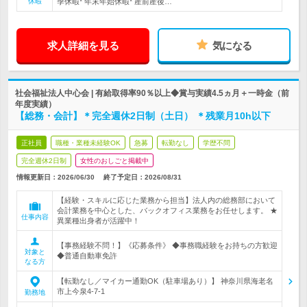
休暇
季休暇* 年末年始休暇* 産前産後…
求人詳細を見る
気になる
社会福祉法人中心会 | 有給取得率90％以上◆賞与実績4.5ヵ月＋一時金（前
年度実績）
【総務・会計】＊完全週休2日制（土日） ＊残業月10h以下
正社員
職種・業種未経験OK
急募
転勤なし
学歴不問
完全週休2日制
女性のおしごと掲載中
情報更新日：2026/06/30
終了予定日：
2026/08/31
【経験・スキルに応じた業務から担当】法人内の総務部において
会計業務を中心とした、バックオフィス業務をお任せします。 ★
仕事内容
異業種出身者が活躍中！
【事務経験不問！】《応募条件》 ◆事務職経験をお持ちの方歓迎
対象と
◆普通自動車免許
なる方
【転勤なし／マイカー通勤OK（駐車場あり）】 神奈川県海老名
市上今泉4-7-1
勤務地