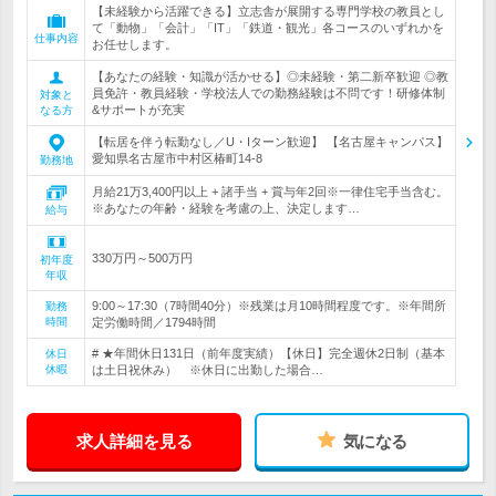
【未経験から活躍できる】立志舎が展開する専門学校の教員とし
て「動物」「会計」「IT」「鉄道・観光」各コースのいずれかを
仕事内容
お任せします。
【あなたの経験・知識が活かせる】◎未経験・第二新卒歓迎 ◎教
員免許・教員経験・学校法人での勤務経験は不問です！研修体制
対象と
&サポートが充実
なる方
【転居を伴う転勤なし／U・Iターン歓迎】 【名古屋キャンパス】
愛知県名古屋市中村区椿町14-8
勤務地
月給21万3,400円以上 + 諸手当 + 賞与年2回※一律住宅手当含む。
※あなたの年齢・経験を考慮の上、決定します…
給与
330万円～500万円
初年度
年収
9:00～17:30（7時間40分）※残業は月10時間程度です。※年間所
勤務
時間
定労働時間／1794時間
# ★年間休日131日（前年度実績）【休日】完全週休2日制（基本
休日
休暇
は土日祝休み） ※休日に出勤した場合…
求人詳細を見る
気になる