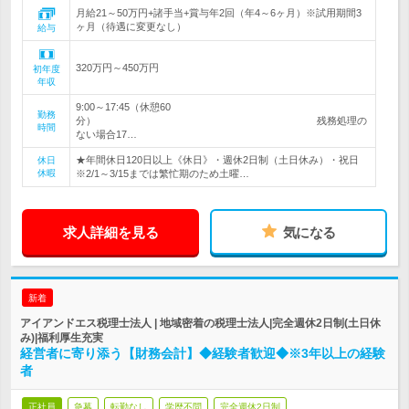
月給21～50万円+諸手当+賞与年2回（年4～6ヶ月）※試用期間3
ヶ月（待遇に変更なし）
給与
320万円～450万円
初年度
年収
9:00～17:45（休憩60
勤務
分） 残務処理の
時間
ない場合17…
★年間休日120日以上《休日》・週休2日制（土日休み）・祝日
休日
休暇
※2/1～3/15までは繁忙期のため土曜…
求人詳細を見る
気になる
新着
アイアンドエス税理士法人 | 地域密着の税理士法人|完全週休2日制(土日休
み)|福利厚生充実
経営者に寄り添う【財務会計】◆経験者歓迎◆※3年以上の経験
者
正社員
急募
転勤なし
学歴不問
完全週休2日制