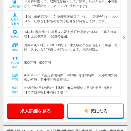
当社経理部にて、管理職候補としてご勤務いただきます。◆転勤
なしで管理職キャリアアップに挑戦できます！
仕事内容
【40～60代活躍中！】※幹部候補採用です。 管理会計やマネジ
対象と
メント経験をお持ちの方のご応募をお待ちしております。
なる方
<本社> 所在地：岐阜県安八郡安八町牧字附砂3133-1 【雇入れ直
後】上記事業所 【変更の範囲】…
勤務地
月給284,500円～368,000円（一律支給の手当を含む）※年齢、経
験、スキルなど考慮し決定いたします。※試用期…
給与
500万円～600万円
初年度
年収
# 8:30～17:30所定労働時間：7時間40分休憩時間：80分時間外労
勤務
時間
働の有無：有◆平均残業時間…
# <年間休日124日># 【休日】◆完全週休二日制* 土日* 祝日#
休日
休暇
【その他休暇】◆有給休暇：1…
求人詳細を見る
気になる