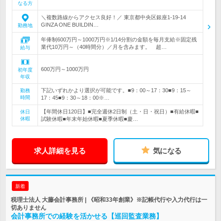
なる方
＼複数路線からアクセス良好！／ 東京都中央区銀座1-19-14
GINZA ONE BUILDIN…
勤務地
年俸制600万円～1000万円※1/14分割の金額を毎月支給※固定残
業代10万円～（40時間分）／月を含みます。 超…
給与
600万円～1000万円
初年度
年収
下記いずれかより選択が可能です。■9：00～17：30■9：15～
勤務
時間
17：45■9：30～18：00※…
【年間休日120日】■完全週休2日制（土・日・祝日）■有給休暇■
休日
休暇
試験休暇■年末年始休暇■夏季休暇■慶…
求人詳細を見る
気になる
新着
税理士法人 大藤会計事務所 | 《昭和33年創業》※記帳代行や入力代行は一
切ありません
会計事務所での経験を活かせる【巡回監査業務】