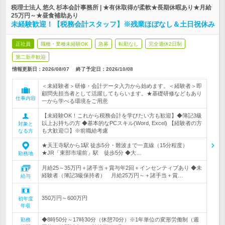
税理士法人 悠久 杉本会計事務所 | ★有休取得が柔軟★長期休暇あり★月給
25万円～★昼食補助あり
未経験歓迎！【税務会計スタッフ】※残業ほぼなし＆土日祝休み
正社員
職種・業種未経験OK
急募
転勤なし
完全週休2日制
第二新卒歓迎
情報更新日：2026/08/07
終了予定日：
2026/10/08
＜未経験者＞研修・会計データ入力から始めます。＜経験者＞即
顧問先担当者として活躍してもらいます。★基礎研修などもあり
仕事内容
一から学べる環境をご用意
【未経験OK！これから税務会計を学びたい方も歓迎】◆簿記3級
以上お持ちの方 ◆基本的なPCスキル(Word, Excel) 【経験者の方
対象と
も大歓迎◎】※前職給考慮
なる方
★天王寺駅から1駅 徒歩5分・難波まで一直線（15分程度）
★JR「東部市場前」駅 徒歩5分 ◆大…
勤務地
月給25～35万円＋諸手当＋賞与年2回＋インセンティブあり ◆未
経験者（簿記3級保持者） 月給25万円～＋諸手当＋賞…
給与
350万円～600万円
初年度
年収
◆8時50分～17時30分（休憩70分）※1年単位の変形労働制（週
勤務