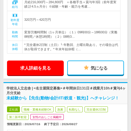
月給216,000円～284,800円 ＋各種手当＋賞与年3回（前年度実
績:計4.5ヵ月分）※経験・年齢・能力を考慮…
給与
320万円～420万円
初年度
年収
変形労働時間制（1ヶ月単位）（１）09時00分～18時00分（実働
勤務
時間
8時間／休憩1時間）（２）08時3…
* 完全週休2日制（土日）└ 年数回、土曜出勤あり。その場合は代
休日
休暇
休が取得できます。* 年末年始休暇（…
求人詳細を見る
気になる
学校法人立志舎 | <名古屋限定募集>＃年間休日131日＃残業月10h＃賞与4ヶ
月分支給
未経験から【先生(動物/会計/IT/鉄道・観光)】へチャレンジ！
正社員
職種・業種未経験OK
急募
転勤なし
完全週休2日制
第二新卒歓迎
女性のおしごと掲載中
情報更新日：2026/07/16
終了予定日：
2026/08/27