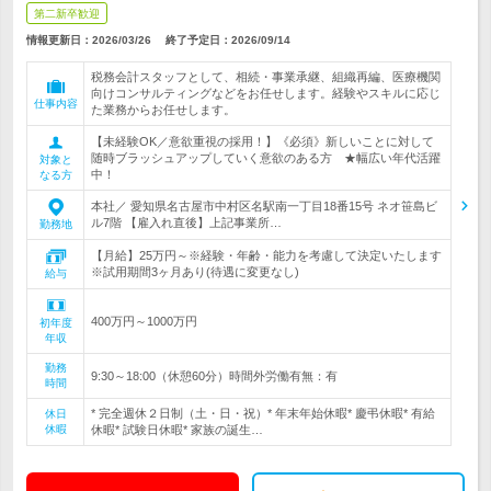
第二新卒歓迎
情報更新日：2026/03/26
終了予定日：
2026/09/14
税務会計スタッフとして、相続・事業承継、組織再編、医療機関
向けコンサルティングなどをお任せします。経験やスキルに応じ
仕事内容
た業務からお任せします。
【未経験OK／意欲重視の採用！】《必須》新しいことに対して
随時ブラッシュアップしていく意欲のある方 ★幅広い年代活躍
対象と
中！
なる方
本社／ 愛知県名古屋市中村区名駅南一丁目18番15号 ネオ笹島ビ
ル7階 【雇入れ直後】上記事業所…
勤務地
【月給】25万円～※経験・年齢・能力を考慮して決定いたします
※試用期間3ヶ月あり(待遇に変更なし)
給与
400万円～1000万円
初年度
年収
勤務
9:30～18:00（休憩60分）時間外労働有無：有
時間
* 完全週休２日制（土・日・祝）* 年末年始休暇* 慶弔休暇* 有給
休日
休暇
休暇* 試験日休暇* 家族の誕生…