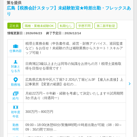
策を提供
広島【税務会計スタッフ】未経験歓迎★時差出勤・フレックスあ
り
正社員
職種・業種未経験OK
転勤なし
学歴不問
第二新卒歓迎
情報更新日：2026/06/23
終了予定日：
2026/12/14
税理士業務全般（申告書作成、経営・財務アドバイス、巡回監査
など）をお任せ！未経験の方は補助業務からスタート！スキルア
仕事内容
ップ可能！
日商簿記3級以上または同等の知識をお持ちの方！税理士資格取
対象と
得を目指せる環境です！
なる方
広島県広島市中区八丁堀7-2 JDS八丁堀ビル3F 【雇入れ直後】上
記事業所 【変更の範囲】会社の…
勤務地
月給22万円～※年齢・経験を考慮して決定いたします※試用期間
3か月あり（待遇同一）
給与
300万円～800万円
初年度
年収
09:00～18:00(休憩60分/実働8時間)※時差出勤が可能（08：00～
勤務
時間
09：30の間で30分…