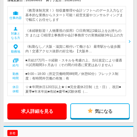
情報更新日：2026/04/03
終了予定日：
2026/10/01
《教育体制充実！》領収書整理や会計ソフトへのデータ入力など
基本的な業務からスタート可能！経営支援やコンサルティングま
仕事内容
で幅広くお任せします
《未経験歓迎！人物重視の採用》◎日商簿記2級以上をお持ちの
対象と
方 または ◎税理士事務所や会計事務所での実務経験3年以上の方
なる方
《転勤なし／大阪・滋賀に根付いて働ける》 最寄駅から徒歩圏
内！交通アクセス抜群の好立地♪ 【大阪本…
勤務地
■月給27万円～※経験・スキルを考慮の上、当社規定により優遇
※試用期間3ヶ月あり（その間の待遇に変更はありません）
給与
■9:00～18:00（所定労働時間8時間／休憩60分）フレックス制
勤務
時間
度：有時間外労働の有無：有
☆★年間休日120日以上★☆■完全週休2日制（土・日）、祝日■
休日
休暇
夏季■年末年始■有給■慶弔■試験休暇（…
求人詳細を見る
気になる
新着