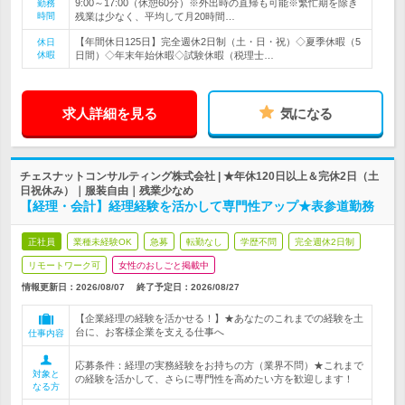
9:00～17:00（休憩60分）※外出時の直帰も可能※繁忙期を除き
勤務
時間
残業は少なく、平均して月20時間…
【年間休日125日】完全週休2日制（土・日・祝）◇夏季休暇（5
休日
休暇
日間）◇年末年始休暇◇試験休暇（税理士…
求人詳細を見る
気になる
チェスナットコンサルティング株式会社 | ★年休120日以上＆完休2日（土
日祝休み）｜服装自由｜残業少なめ
【経理・会計】経理経験を活かして専門性アップ★表参道勤務
正社員
業種未経験OK
急募
転勤なし
学歴不問
完全週休2日制
リモートワーク可
女性のおしごと掲載中
情報更新日：2026/08/07
終了予定日：
2026/08/27
【企業経理の経験を活かせる！】★あなたのこれまでの経験を土
台に、お客様企業を支える仕事へ
仕事内容
応募条件：経理の実務経験をお持ちの方（業界不問）★これまで
対象と
の経験を活かして、さらに専門性を高めたい方を歓迎します！
なる方