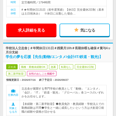
時間
定労働時間／1794時間
# ★年間休日131日（前年度実績）【休日】完全週休2日制（基本
休日
休暇
は土日祝休み） ※休日に出勤した場合…
求人詳細を見る
気になる
学校法人立志舎 | ＃年間休日131日＃残業月10h＃長期休暇も確保＃賞与4ヶ
月分支給
学生の夢を応援【先生(動物/エンタメ/会計/IT/鉄道・観光)】
正社員
職種・業種未経験OK
急募
転勤なし
完全週休2日制
第二新卒歓迎
女性のおしごと掲載中
情報更新日：2026/07/16
終了予定日：
2026/08/27
立志舎が展開する専門学校の教員として「動物」「エンタメ」
「会計」「IT」「鉄道・観光」「グローバル」各コースのいずれ
仕事内容
かをお任せします。
【未経験・第二新卒歓迎】◆教員免許・教員経験・学校法人での
勤務経験は不問◆学生と一緒に成長したいという方は大歓迎◎前
対象と
職の経験や資格が活かせる
なる方