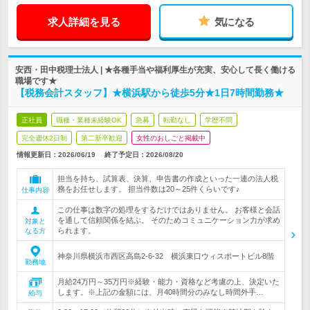
求人詳細を見る
気になる
安西・田中税理士法人 | ★各種手当や福利厚生が充実、安心して長く働ける
職場です★
【税務会計スタッフ】★横浜駅から徒歩5分★1日7時間勤務★
正社員
職種・業種未経験OK
急募
転勤なし
学歴不問
完全週休2日制
第二新卒歓迎
女性のおしごと掲載中
情報更新日：2026/06/19
終了予定日：
2026/08/20
担当を持ち、試算表、決算、申告書の作成といった一連の法人税
務をお任せします。 担当件数は20～25件くらいです♪
仕事内容
この仕事は数字の処理をするだけではありません。 お客様と会話
を通して信頼関係を結ぶ。 そのためコミュニケーション力が求め
対象と
られます。
なる方
神奈川県横浜市西区高島2-6-32 横浜東口ウィスポートビル8階
勤務地
月給24万円～35万円※経験・能力・資格など考慮の上、決定いた
します。※上記の金額には、月40時間分のみなし時間外手…
給与