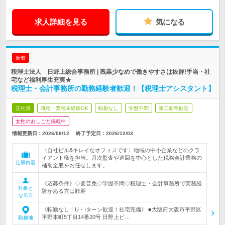
求人詳細を見る
気になる
新着
税理士法人 日野上総合事務所 | 残業少なめで働きやすさは抜群!手当・社
宅など福利厚生充実★
税理士・会計事務所の勤務経験者歓迎！【税理士アシスタント】
正社員
職種・業種未経験OK
転勤なし
学歴不問
第二新卒歓迎
女性のおしごと掲載中
情報更新日：2026/06/12
終了予定日：
2026/12/03
〈自社ビル&キレイなオフィスです〉地域の中小企業などのクラ
イアント様を担当。月次監査や巡回を中心とした税務会計業務の
仕事内容
補助全般をお任せします。
《応募条件》◇要普免◇学歴不問◇税理士・会計事務所で実務経
対象と
験がある方は歓迎
なる方
《転勤なし！U・Iターン歓迎！社宅完備》 ■大阪府大阪市平野区
平野本町5丁目14番20号 日野上ビ…
勤務地