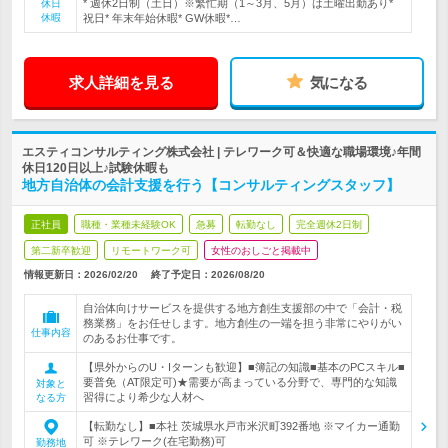
* 週休2日制（土日）※繁忙期（1～3月、5月）は土曜出勤あり*
休日
休暇
祝日* 年末年始休暇* GW休暇*…
求人詳細を見る
気になる
エスティコンサルティング株式会社 | テレワーク可＆快適な職場環境♪年間
休日120日以上♪試験休暇も
地方自治体の会計支援を行う【コンサルティングスタッフ】
正社員
職種・業種未経験OK
急募
転勤なし
完全週休2日制
第二新卒歓迎
リモートワーク可
女性のおしごと掲載中
情報更新日：2026/02/20
終了予定日：
2026/08/20
自治体向けサービスを提供する地方創生支援部の中で「会計・税
務業務」をお任せします。地方創生の一端を担う非常にやりがい
仕事内容
のあるお仕事です。
【県外からのU・Iターンも歓迎】■簿記の知識■基本のPCスキル■
要普免（AT限定可)★需要が高まっている分野で、専門的な知識
対象と
習得により希少な人材へ
なる方
【転勤なし】■本社 茨城県水戸市米沢町392番地 ※マイカー通勤
可 ※テレワーク(在宅勤務)可
勤務地