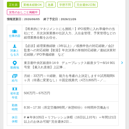
正社員
業種未経験OK
急募
学歴不問
完全週休2日制
女性のおしごと掲載中
情報更新日：2026/06/05
終了予定日：
2026/11/26
【将来的にマネジメントにも挑戦！】IPO視野に入れ準備中の当
社にて、月次決算業務や仕訳入力、入出金管理、予実管理などの
仕事内容
経理業務全般をお任せ。
【必須】経理業務経験（3年以上）／税務申告の対応経験／会計
監査への対応経験【歓迎】年次決算の単独対応経験／連結決算対
対象と
応経験／IPO準備経験 など
なる方
東京都中央区銀座8-14-9 デュープレックス銀座タワー8/14 901
号室 【雇入れ直後】上記事…
勤務地
月給：33万円～※経験、能力を考慮の上決定します※試用期間6
ヶ月（待遇に変更なし）※固定残業代（4万3,805円～／…
給与
500万円～675万円
初年度
年収
勤務
8:30～17:30（所定労働8時間／休憩60分）※時間外労働あり
時間
# ★年休105日＋リフレッシュ休暇（16日以上付与）＝年間121日
休日
休暇
以上のお休み可能* 完全週休2日…