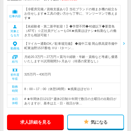
【冷暖房完備／資格支援あり】当社ブランドの種まき機の組立を
お任せします★工具の使い方から丁寧に、マンツーマンで教えま
仕事内容
す★
【未経験者・第二新卒歓迎！】◆学歴不問◆40歳以下◆要普免
（AT可）☆正社員デビューもOK★残業ほぼナシ★転勤なしの働
対象と
き方も相談可能！
なる方
【マイカー通勤OK／駐車場完備】 ◆備中工場 岡山県高梁市備中
町東油野1537番地 ※U・Iターン…
勤務地
月給20.3万円～27万円＋賞与※経験・年齢・資格など考慮し優遇
いたします※試用期間3ヶ月あり（待遇の変更なし）
給与
325万円～430万円
初年度
年収
勤務
8：00～17：00（休憩1時間）★残業ほぼゼロ！
時間
# ★年間休日121日* 週休2日制※年間で数日の土曜日の出勤日が
休日
休暇
ありますが、基本は土・日・祝日が休…
求人詳細を見る
気になる