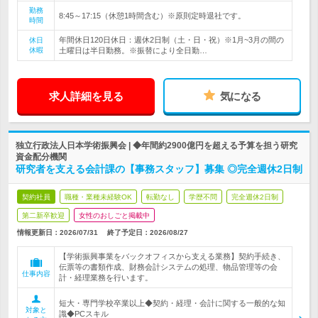
勤務
8:45～17:15（休憩1時間含む）※原則定時退社です。
時間
年間休日120日休日：週休2日制（土・日・祝）※1月~3月の間の
休日
休暇
土曜日は半日勤務。※振替により全日勤…
求人詳細を見る
気になる
独立行政法人日本学術振興会 | ◆年間約2900億円を超える予算を担う研究
資金配分機関
研究者を支える会計課の【事務スタッフ】募集 ◎完全週休2日制
契約社員
職種・業種未経験OK
転勤なし
学歴不問
完全週休2日制
第二新卒歓迎
女性のおしごと掲載中
情報更新日：2026/07/31
終了予定日：
2026/08/27
【学術振興事業をバックオフィスから支える業務】契約手続き、
伝票等の書類作成、財務会計システムの処理、物品管理等の会
仕事内容
計・経理業務を行います。
短大・専門学校卒業以上◆契約・経理・会計に関する一般的な知
対象と
識◆PCスキル