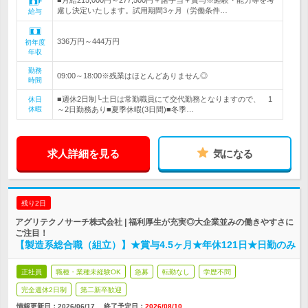
■月給215,000円～277,500円＋諸手当＋賞与※経験・能力等を考
慮し決定いたします。試用期間3ヶ月（労働条件…
給与
336万円～444万円
初年度
年収
勤務
09:00～18:00※残業はほとんどありません◎
時間
■週休2日制└土日は常勤職員にて交代勤務となりますので、 1
休日
休暇
～2日勤務あり■夏季休暇(3日間)■冬季…
求人詳細を見る
気になる
残り2日
アグリテクノサーチ株式会社 | 福利厚生が充実◎大企業並みの働きやすさに
ご注目！
【製造系総合職（組立）】★賞与4.5ヶ月★年休121日★日勤のみ
正社員
職種・業種未経験OK
急募
転勤なし
学歴不問
完全週休2日制
第二新卒歓迎
情報更新日：2026/06/17
終了予定日：
2026/08/10