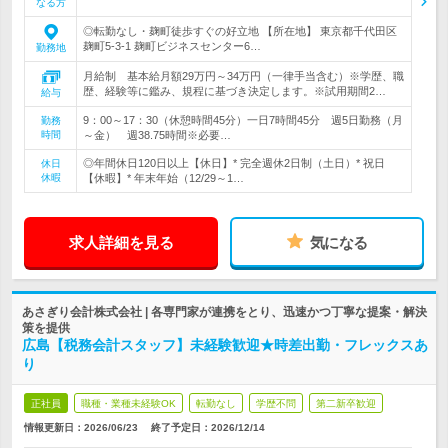
なる方
◎転勤なし・麹町徒歩すぐの好立地 【所在地】 東京都千代田区
麹町5-3-1 麹町ビジネスセンター6…
勤務地
月給制 基本給月額29万円～34万円（一律手当含む）※学歴、職
歴、経験等に鑑み、規程に基づき決定します。※試用期間2…
給与
9：00～17：30（休憩時間45分）一日7時間45分 週5日勤務（月
勤務
時間
～金） 週38.75時間※必要…
◎年間休日120日以上【休日】* 完全週休2日制（土日）* 祝日
休日
休暇
【休暇】* 年末年始（12/29～1…
求人詳細を見る
気になる
あさぎり会計株式会社 | 各専門家が連携をとり、迅速かつ丁寧な提案・解決
策を提供
広島【税務会計スタッフ】未経験歓迎★時差出勤・フレックスあ
り
正社員
職種・業種未経験OK
転勤なし
学歴不問
第二新卒歓迎
情報更新日：2026/06/23
終了予定日：
2026/12/14