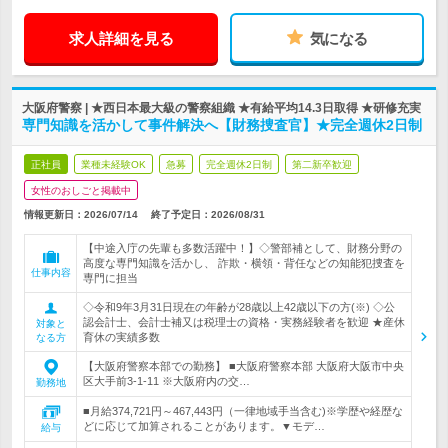
求人詳細を見る
気になる
大阪府警察 | ★西日本最大級の警察組織 ★有給平均14.3日取得 ★研修充実
専門知識を活かして事件解決へ【財務捜査官】★完全週休2日制
正社員
業種未経験OK
急募
完全週休2日制
第二新卒歓迎
女性のおしごと掲載中
情報更新日：2026/07/14
終了予定日：
2026/08/31
【中途入庁の先輩も多数活躍中！】◇警部補として、財務分野の
高度な専門知識を活かし、 詐欺・横領・背任などの知能犯捜査を
仕事内容
専門に担当
◇令和9年3月31日現在の年齢が28歳以上42歳以下の方(※) ◇公
認会計士、会計士補又は税理士の資格・実務経験者を歓迎 ★産休
対象と
育休の実績多数
なる方
【大阪府警察本部での勤務】 ■大阪府警察本部 大阪府大阪市中央
区大手前3-1-11 ※大阪府内の交…
勤務地
■月給374,721円～467,443円（一律地域手当含む)※学歴や経歴な
どに応じて加算されることがあります。▼モデ…
給与