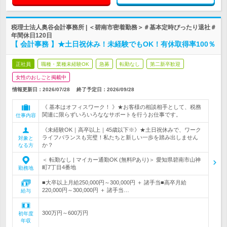
税理士法人奥谷会計事務所 | ＜碧南市密着勤務＞＃基本定時ぴったり退社＃
年間休日120日
【 会計事務 】★土日祝休み！未経験でもOK！有休取得率100％
正社員
職種・業種未経験OK
急募
転勤なし
第二新卒歓迎
女性のおしごと掲載中
情報更新日：2026/07/28
終了予定日：
2026/09/28
《 基本はオフィスワーク！ 》★お客様の相談相手として、税務
関連に限らずいろいろななサポートを行うお仕事です。
仕事内容
《未経験OK｜高卒以上｜45歳以下※》★土日祝休みで、ワーク
ライフバランスも完璧！私たちと新しい一歩を踏み出しません
対象と
か？
なる方
＜ 転勤なし | マイカー通勤OK (無料Pあり)＞ 愛知県碧南市山神
町7丁目4番地
勤務地
■大卒以上月給250,000円～300,000円 ＋ 諸手当■高卒月給
220,000円～300,000円 ＋ 諸手当…
給与
300万円～600万円
初年度
年収