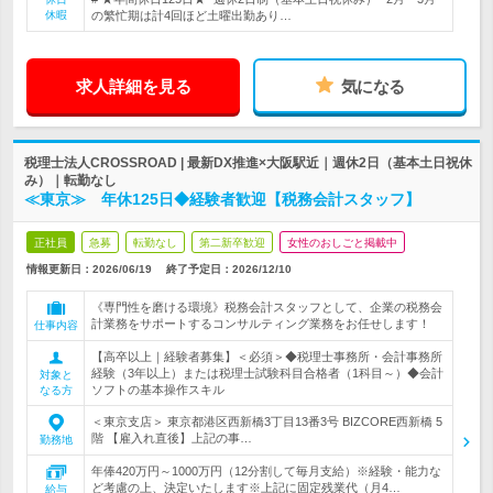
休暇
の繁忙期は計4回ほど土曜出勤あり…
求人詳細を見る
気になる
税理士法人CROSSROAD | 最新DX推進×大阪駅近｜週休2日（基本土日祝休
み）｜転勤なし
≪東京≫ 年休125日◆経験者歓迎【税務会計スタッフ】
正社員
急募
転勤なし
第二新卒歓迎
女性のおしごと掲載中
情報更新日：2026/06/19
終了予定日：
2026/12/10
《専門性を磨ける環境》税務会計スタッフとして、企業の税務会
計業務をサポートするコンサルティング業務をお任せします！
仕事内容
【高卒以上｜経験者募集】＜必須＞◆税理士事務所・会計事務所
経験（3年以上）または税理士試験科目合格者（1科目～）◆会計
対象と
ソフトの基本操作スキル
なる方
＜東京支店＞ 東京都港区西新橋3丁目13番3号 BIZCORE西新橋 5
階 【雇入れ直後】上記の事…
勤務地
年俸420万円～1000万円（12分割して毎月支給）※経験・能力な
ど考慮の上、決定いたします※上記に固定残業代（月4…
給与