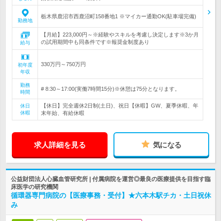
栃木県鹿沼市西鹿沼町158番地1 ※マイカー通勤OK(駐車場完備)
勤務地
【月給】223,000円～※経験やスキルを考慮し決定します※3か月
の試用期間中も同条件です※報奨金制度あり
給与
330万円～750万円
初年度
年収
勤務
# 8:30～17:00(実働7時間15分)※休憩は75分となります。
時間
【休日】完全週休2日制(土日)、祝日【休暇】GW、夏季休暇、年
休日
休暇
末年始、有給休暇
求人詳細を見る
気になる
公益財団法人心臓血管研究所 | 付属病院を運営◎最良の医療提供を目指す臨
床医学の研究機関
循環器専門病院の【医療事務・受付】★六本木駅チカ・土日祝休
み