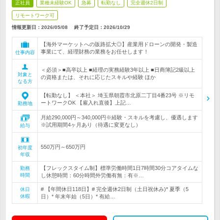
正社員
業種未経験OK
急募
転勤なし
完全週休2日制
リモートワーク可
情報更新日：2026/05/08
終了予定日：
2026/10/29
【海外マーケットへの販路拡大◎】産業用ドローンの開発・製造
事業にて、経理財務の業務をお任せします！
仕事内容
＜必須＞■高卒以上 ■経理の実務経験3年以上 ■日商簿記2級以上
対象と
の資格または、それに応じたスキルや経験 ほか
なる方
【転勤なし】 ＜本社＞ 埼玉県朝霞市北原二丁目4番23号 ※リモ
ートワークOK 【雇入れ直後】上記…
勤務地
月給290,000円～340,000円※経験・スキルを考慮し、優遇します
※試用期間4ヶ月あり（待遇に変更なし）
給与
550万円～650万円
初年度
年収
【フレックスタイム制】標準労働時間1日7時間30分コアタイムな
勤務
時間
し休憩時間：60分時間外労働有無：有※…
# 【年間休日118日】# 完全週休2日制（土日祝休み)* 夏季（5
休日
休暇
日）* 年末年始（5日）* 有給…