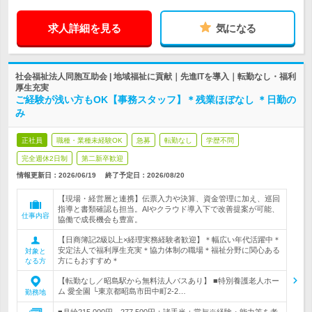
求人詳細を見る
気になる
社会福祉法人同胞互助会 | 地域福祉に貢献｜先進ITを導入｜転勤なし・福利
厚生充実
ご経験が浅い方もOK【事務スタッフ】＊残業ほぼなし ＊日勤の
み
正社員
職種・業種未経験OK
急募
転勤なし
学歴不問
完全週休2日制
第二新卒歓迎
情報更新日：2026/06/19
終了予定日：
2026/08/20
【現場・経営層と連携】伝票入力や決算、資金管理に加え、巡回
指導と書類確認も担当。AIやクラウド導入下で改善提案が可能、
仕事内容
協働で成長機会も豊富。
【日商簿記2級以上×経理実務経験者歓迎】＊幅広い年代活躍中＊
安定法人で福利厚生充実＊協力体制の職場＊福祉分野に関心ある
対象と
方にもおすすめ＊
なる方
【転勤なし／昭島駅から無料法人バスあり】 ■特別養護老人ホー
ム 愛全園 └東京都昭島市田中町2-2…
勤務地