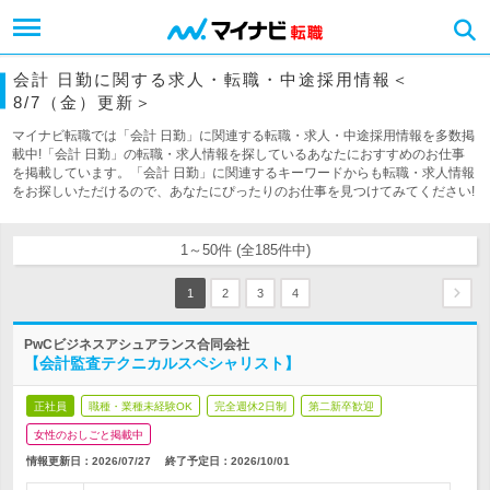
会計 日勤に関する求人・転職・中途採用情報＜
8/7（金）更新＞
マイナビ転職では「会計 日勤」に関連する転職・求人・中途採用情報を多数掲
載中!「会計 日勤」の転職・求人情報を探しているあなたにおすすめのお仕事
を掲載しています。「会計 日勤」に関連するキーワードからも転職・求人情報
をお探しいただけるので、あなたにぴったりのお仕事を見つけてみてください!
1～50件 (全185件中)
1
2
3
4
PwCビジネスアシュアランス合同会社
【会計監査テクニカルスペシャリスト】
正社員
職種・業種未経験OK
完全週休2日制
第二新卒歓迎
女性のおしごと掲載中
情報更新日：2026/07/27
終了予定日：
2026/10/01