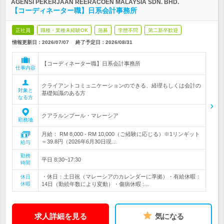
AGENSI PEKERJAAN REERACOEN MALAYSIA SDN. BHD.
【コーディネーター職】日系会計事務所
正社員
職種・業種未経験OK
急募
学歴不問
第二新卒歓迎
情報更新日：2026/07/07
終了予定日：
2026/08/31
【コーディネーター職】日系会計事務所
仕事内容
クライアントコミュニケーションのできる、経理もしくは会計の
対象と
基礎知識のある方
なる方
クアラルンプール・マレーシア
勤務地
月給： RM 8,000 - RM 10,000（ご経験に応じる）※1リンギット
＝39.8円（2026年6月30日現…
給与
勤務
平日 8:30~17:30
時間
・休日：土日祝（マレーシアのカレンダーに準拠）・有給休暇：
休日
休暇
14日（勤続年数により変動）・傷病休暇 :…
求人詳細を見る
気になる