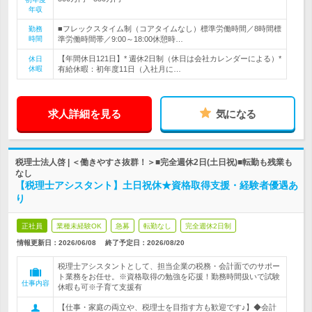
年収
■フレックスタイム制（コアタイムなし）標準労働時間／8時間標
勤務
時間
準労働時間帯／9:00～18:00休憩時…
【年間休日121日】* 週休2日制（休日は会社カレンダーによる）*
休日
休暇
有給休暇：初年度11日（入社月に…
求人詳細を見る
気になる
税理士法人啓 | ＜働きやすさ抜群！＞■完全週休2日(土日祝)■転勤も残業も
なし
【税理士アシスタント】土日祝休★資格取得支援・経験者優遇あ
り
正社員
業種未経験OK
急募
転勤なし
完全週休2日制
情報更新日：2026/06/08
終了予定日：
2026/08/20
税理士アシスタントとして、担当企業の税務・会計面でのサポー
ト業務をお任せ。※資格取得の勉強を応援！勤務時間扱いで試験
仕事内容
休暇も可※子育て支援有
【仕事・家庭の両立や、税理士を目指す方も歓迎です♪】◆会計