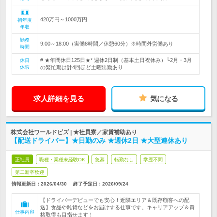
420万円～1000万円
初年度
年収
勤務
9:00～18:00（実働8時間／休憩60分）※時間外労働あり
時間
# ★年間休日125日★* 週休2日制（基本土日祝休み）└2月・3月
休日
休暇
の繁忙期は計4回ほど土曜出勤あり…
求人詳細を見る
気になる
株式会社ワールドビズ | ★社員寮／家賃補助あり
【配送ドライバー】★日勤のみ ★週休2日 ★大型連休あり
正社員
職種・業種未経験OK
急募
転勤なし
学歴不問
第二新卒歓迎
情報更新日：2026/04/30
終了予定日：
2026/09/24
【ドライバーデビューでも安心！近隣エリア＆既存顧客への配
送】食品や雑貨などをお届けする仕事です。キャリアアップ＆資
仕事内容
格取得も目指せます！