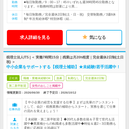
■毎日制勤務／9：00～17：45※いずれも週38時間45分勤務とな
勤務
時間
ります。※勤務時間は部署により異…
* 毎日制勤務／完全週休2日制(土・日・祝) 交替制勤務／3週6休
休日
休暇
制* 年次有給休暇* 特別休暇（結…
求人詳細を見る
気になる
税理士法人ITS | ＜ 実働7時間15分｜残業は月20h程度｜完全週休2日制(土日
祝) ＞
中小企業をサポートする【税理士補助】★未経験/若手活躍中！
正社員
職種・業種未経験OK
急募
転勤なし
完全週休2日制
第二新卒歓迎
女性のおしごと掲載中
情報更新日：2026/06/30
終了予定日：
2026/10/12
【 中小企業の経営を支援する仕事 】まずは先輩のアシスタント
として、会計・税務業務の補助からスタート。実務を通じて仕事
仕事内容
の流れを覚えましょう！
【 未経験・第二新卒歓迎 】◆20代も多数在籍＆子育て世代も活
躍中◆異業種からの転職者も多数活躍中◆時短＆週2～3日勤務も
対象と
柔軟に応相談 ※35歳以下
なる方