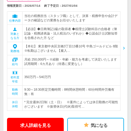
情報更新日：2026/07/14
終了予定日：
2027/01/04
当社の税務担当（スタッフ職）として、決算・税務申告や会計デ
ータの確認などの業務をお任せいたします
仕事内容
【必須】◆日商簿記1級の取得者 ◆税理士試験科目の合格者（簿
記論・税務諸表論・法人税法のいずれか）◆公認会計士試験短答
対象と
を合格された方 など
なる方
【本社】 東京都中央区京橋3丁目13番10号 中島ゴールドビル 8階
※転勤はございません 【雇入…
勤務地
月給 250,000円～※経験・年齢・能力を考慮して決定いたします
試用期間：6カ月あり（待遇に変更なし）
給与
350万円～540万円
初年度
年収
9:30～18:30所定労働時間：8時間休憩時間：60分時間外労働有
勤務
時間
無：有
* 完全週休2日制（土・日） ※案件によっては休日勤務の可能性
休日
休暇
がございます ※振替休日(代休)取得可…
求人詳細を見る
気になる