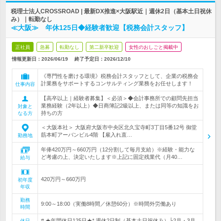
税理士法人CROSSROAD | 最新DX推進×大阪駅近｜週休2日（基本土日祝休
み）｜転勤なし
≪大阪≫ 年休125日◆経験者歓迎【税務会計スタッフ】
正社員
急募
転勤なし
第二新卒歓迎
女性のおしごと掲載中
情報更新日：2026/06/19
終了予定日：
2026/12/10
《専門性を磨ける環境》税務会計スタッフとして、企業の税務会
計業務をサポートするコンサルティング業務をお任せします！
仕事内容
【高卒以上｜経験者募集】＜必須＞◆会計事務所での顧問先担当
業務経験（2年以上）◆日商簿記2級以上、または同等の知識をお
対象と
持ちの方
なる方
＜大阪本社＞ 大阪府大阪市中央区北久宝寺町3丁目5番12号 御堂
筋本町アーバンビル4階 【雇入れ直…
勤務地
年俸420万円～660万円（12分割して毎月支給）※経験・能力な
ど考慮の上、決定いたします※上記に固定残業代（月40…
給与
420万円～660万円
初年度
年収
勤務
9:00～18:00（実働8時間／休憩60分）※時間外労働あり
時間
# ★年間休日125日★* 週休2日制（基本土日祝休み）└2月・3月
休日