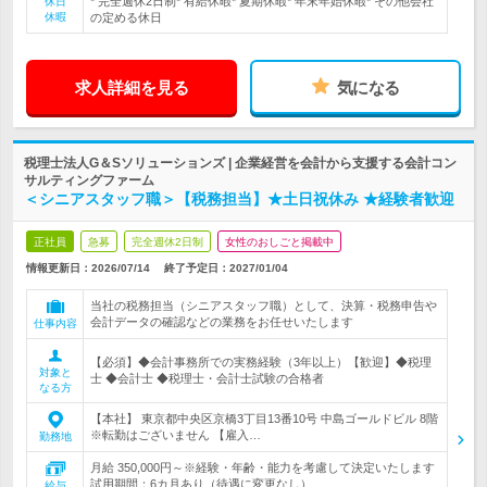
* 完全週休2日制* 有給休暇* 夏期休暇* 年末年始休暇* その他会社
休日
休暇
の定める休日
求人詳細を見る
気になる
税理士法人G＆Sソリューションズ | 企業経営を会計から支援する会計コン
サルティングファーム
＜シニアスタッフ職＞【税務担当】★土日祝休み ★経験者歓迎
正社員
急募
完全週休2日制
女性のおしごと掲載中
情報更新日：2026/07/14
終了予定日：
2027/01/04
当社の税務担当（シニアスタッフ職）として、決算・税務申告や
会計データの確認などの業務をお任せいたします
仕事内容
【必須】◆会計事務所での実務経験（3年以上）【歓迎】◆税理
対象と
士 ◆会計士 ◆税理士・会計士試験の合格者
なる方
【本社】 東京都中央区京橋3丁目13番10号 中島ゴールドビル 8階
※転勤はございません 【雇入…
勤務地
月給 350,000円～※経験・年齢・能力を考慮して決定いたします
試用期間：6カ月あり（待遇に変更なし）
給与