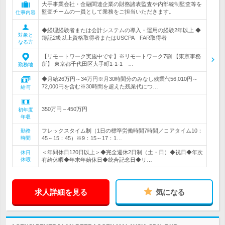
大手事業会社・金融関連企業の財務諸表監査や内部統制監査等を
監査チームの一員として業務をご担当いただきます。
仕事内容
◆経理経験者または会計システムの導入・運用の経験2年以上 ◆
対象と
簿記2級以上資格取得者またはUSCPA FAR取得者
なる方
【リモートワーク実施中です】※リモートワーク7割 【東京事務
所】 東京都千代田区大手町1-1-1 …
勤務地
◆月給26万円～34万円※月30時間分のみなし残業代56,010円～
72,000円を含む※30時間を超えた残業代につ…
給与
350万円～450万円
初年度
年収
フレックスタイム制（1日の標準労働時間7時間／コアタイム10：
勤務
時間
45～15：45）※9：15～17：1…
＜年間休日120日以上＞◆完全週休2日制（土・日）◆祝日◆年次
休日
休暇
有給休暇◆年末年始休日◆統合記念日◆リ…
求人詳細を見る
気になる