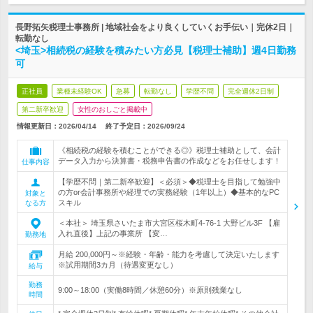
長野拓矢税理士事務所 | 地域社会をより良くしていくお手伝い｜完休2日｜
転勤なし
<埼玉>相続税の経験を積みたい方必見【税理士補助】週4日勤務
可
正社員
業種未経験OK
急募
転勤なし
学歴不問
完全週休2日制
第二新卒歓迎
女性のおしごと掲載中
情報更新日：2026/04/14
終了予定日：
2026/09/24
《相続税の経験を積むことができる◎》税理士補助として、会計
データ入力から決算書・税務申告書の作成などをお任せします！
仕事内容
【学歴不問｜第二新卒歓迎】＜必須＞◆税理士を目指して勉強中
の方or会計事務所や経理での実務経験（1年以上）◆基本的なPC
対象と
スキル
なる方
＜本社＞ 埼玉県さいたま市大宮区桜木町4-76-1 大野ビル3F 【雇
入れ直後】上記の事業所 【変…
勤務地
月給 200,000円～※経験・年齢・能力を考慮して決定いたします
※試用期間3カ月（待遇変更なし）
給与
勤務
9:00～18:00（実働8時間／休憩60分）※原則残業なし
時間