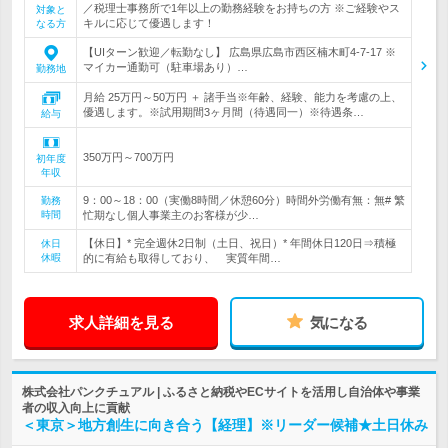
／税理士事務所で1年以上の勤務経験をお持ちの方 ※ご経験やス
対象と
キルに応じて優遇します！
なる方
【UIターン歓迎／転勤なし】 広島県広島市西区楠木町4-7-17 ※
マイカー通勤可（駐車場あり）…
勤務地
月給 25万円～50万円 ＋ 諸手当※年齢、経験、能力を考慮の上、
優遇します。※試用期間3ヶ月間（待遇同一）※待遇条…
給与
350万円～700万円
初年度
年収
9：00～18：00（実働8時間／休憩60分）時間外労働有無：無# 繁
勤務
時間
忙期なし個人事業主のお客様が少…
【休日】* 完全週休2日制（土日、祝日）* 年間休日120日⇒積極
休日
休暇
的に有給も取得しており、 実質年間…
求人詳細を見る
気になる
株式会社パンクチュアル | ふるさと納税やECサイトを活用し自治体や事業
者の収入向上に貢献
＜東京＞地方創生に向き合う【経理】※リーダー候補★土日休み