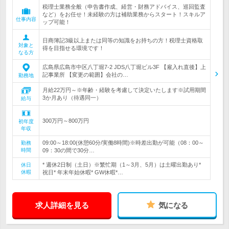
税理士業務全般（申告書作成、経営・財務アドバイス、巡回監査
など）をお任せ！未経験の方は補助業務からスタート！スキルア
仕事内容
ップ可能！
日商簿記3級以上または同等の知識をお持ちの方！税理士資格取
対象と
得を目指せる環境です！
なる方
広島県広島市中区八丁堀7-2 JDS八丁堀ビル3F 【雇入れ直後】上
記事業所 【変更の範囲】会社の…
勤務地
月給22万円～※年齢・経験を考慮して決定いたします※試用期間
3か月あり（待遇同一）
給与
300万円～800万円
初年度
年収
09:00～18:00(休憩60分/実働8時間)※時差出勤が可能（08：00～
勤務
時間
09：30の間で30分…
* 週休2日制（土日）※繁忙期（1～3月、5月）は土曜出勤あり*
休日
休暇
祝日* 年末年始休暇* GW休暇*…
求人詳細を見る
気になる