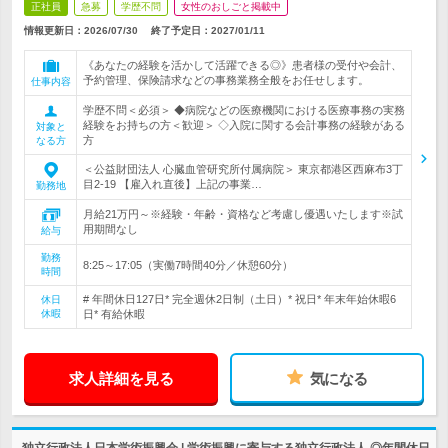
正社員
急募
学歴不問
女性のおしごと掲載中
情報更新日：2026/07/30
終了予定日：
2027/01/11
《あなたの経験を活かして活躍できる◎》患者様の受付や会計、
予約管理、保険請求などの事務業務全般をお任せします。
仕事内容
学歴不問＜必須＞ ◆病院などの医療機関における医療事務の実務
経験をお持ちの方＜歓迎＞ ◇入院に関する会計事務の経験がある
対象と
方
なる方
＜公益財団法人 心臓血管研究所付属病院＞ 東京都港区西麻布3丁
目2-19 【雇入れ直後】上記の事業…
勤務地
月給21万円～※経験・年齢・資格など考慮し優遇いたします※試
用期間なし
給与
勤務
8:25～17:05（実働7時間40分／休憩60分）
時間
# 年間休日127日* 完全週休2日制（土日）* 祝日* 年末年始休暇6
休日
休暇
日* 有給休暇
求人詳細を見る
気になる