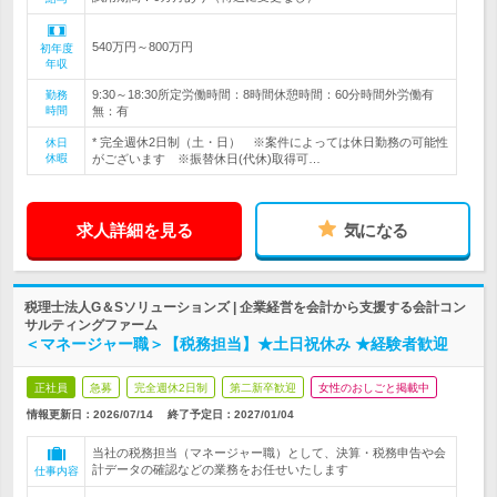
540万円～800万円
初年度
年収
9:30～18:30所定労働時間：8時間休憩時間：60分時間外労働有
勤務
時間
無：有
* 完全週休2日制（土・日） ※案件によっては休日勤務の可能性
休日
休暇
がございます ※振替休日(代休)取得可…
求人詳細を見る
気になる
税理士法人G＆Sソリューションズ | 企業経営を会計から支援する会計コン
サルティングファーム
＜マネージャー職＞【税務担当】★土日祝休み ★経験者歓迎
正社員
急募
完全週休2日制
第二新卒歓迎
女性のおしごと掲載中
情報更新日：2026/07/14
終了予定日：
2027/01/04
当社の税務担当（マネージャー職）として、決算・税務申告や会
計データの確認などの業務をお任せいたします
仕事内容