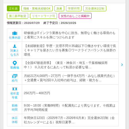
正社員
職種・業種未経験OK
急募
学歴不問
完全週休2日制
第二新卒歓迎
リモートワーク可
女性のおしごと掲載中
情報更新日：2026/07/29
終了予定日：
2026/10/26
研修後はITインフラ業務を中心に担当。無理なく働ける環境のも
と着実にスキルを身につけられます
仕事内容
【未経験歓迎】学歴・文理不問※35歳以下◎働きやすい環境で長
くキャリアを築きたい方を募集◎ワークライフバランスも抜群の
対象と
環境
なる方
【全国47都道府県】 《東京・神奈川・埼玉・千葉積極採用
中！》 ※入社するにあたって転居が必要な場…
勤務地
月給21万4,000円～27万円（一律手当4万円・みなし残業代含む）
＋交通費＋賞与2回※入社時の給与は、経験・能力を…
給与
250万円～400万円
初年度
年収
9:00～18:00（実働8時間）※配属先により異なります。※残業は
勤務
時間
月平均7時間程度
年間休日123日（2025年7月～2026年6月末）完全週休2日制（会
休日
休暇
社カレンダーによる）祝祭日夏季…