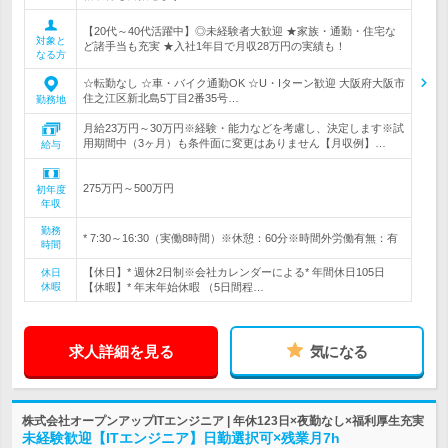
【20代～40代活躍中】◎未経験者大歓迎 ★家族・通勤・住宅な
対象と
ど諸手当も充実 ★入社1年目で月収28万円の実績も！
なる方
☆転勤なし ☆車・バイク通勤OK ☆U・Iターン歓迎 大阪府大阪市
住之江区新北島5丁目2番35号…
勤務地
月給23万円～30万円※経験・能力などを考慮し、決定します※試
用期間中（3ヶ月）も条件面に変更はありません【月収例】…
給与
275万円～500万円
初年度
年収
勤務
* 7:30～16:30（実働8時間）※休憩：60分※時間外労働有無：有
時間
【休日】* 週休2日制※会社カレンダーによる* 年間休日105日
休日
休暇
【休暇】* 年末年始休暇 （5日間程…
求人詳細を見る
気になる
株式会社オープンアップITエンジニア | 年休123日×夜勤なし×福利厚生充実
未経験歓迎【ITエンジニア】日勤選択可×残業月7h