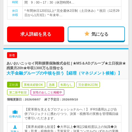
時間
間 9：00～17：30（休憩時間4…
* 年間休日120日以上* 完全週休2日制（土日休み）* 祝日（12月29
休日
休暇
日から1月3日）* 年末年…
求人詳細を見る
気になる
新着
あいおいニッセイ同和損害保険株式会社 | ★MS＆ADグループ★土日祝休★
残業月20h★年収1300万も目指せる
大手金融グループの中核を担う【経理（マネジメント候補）】
正社員
業種未経験OK
急募
転勤なし
完全週休2日制
第二新卒歓迎
女性のおしごと掲載中
情報更新日：2026/08/07
終了予定日：
2026/09/10
【変革期を支えるプロフェッショナルへ！】 IFRS適用および合
併プロジェクトに携わりつつ、決算・税務等の実務を管理職目線
仕事内容
で牽引いただきます。
【業界未経験も歓迎】◆大卒以上◆簿記2級程度以上の知識◆決
算・監査・税務申告・予算策定・決算コンサルのいずれかの実務
対象と