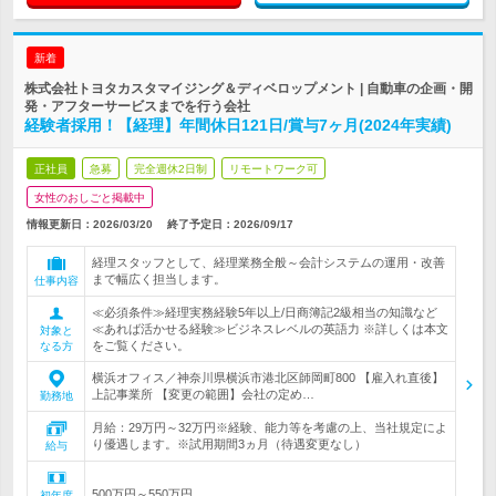
新着
株式会社トヨタカスタマイジング＆ディベロップメント | 自動車の企画・開
発・アフターサービスまでを行う会社
経験者採用！【経理】年間休日121日/賞与7ヶ月(2024年実績)
正社員
急募
完全週休2日制
リモートワーク可
女性のおしごと掲載中
情報更新日：2026/03/20
終了予定日：
2026/09/17
経理スタッフとして、経理業務全般～会計システムの運用・改善
まで幅広く担当します。
仕事内容
≪必須条件≫経理実務経験5年以上/日商簿記2級相当の知識など
≪あれば活かせる経験≫ビジネスレベルの英語力 ※詳しくは本文
対象と
をご覧ください。
なる方
横浜オフィス／神奈川県横浜市港北区師岡町800 【雇入れ直後】
上記事業所 【変更の範囲】会社の定め…
勤務地
月給：29万円～32万円※経験、能力等を考慮の上、当社規定によ
り優遇します。※試用期間3ヵ月（待遇変更なし）
給与
500万円～550万円
初年度