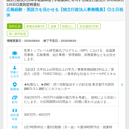
独立行政法人日本学術振興会 | 学術振興に寄与する独立行政法人 ◎年間休日
120日◎原則定時退社
広報経験・英語力を活かせる【独立行政法人事務職員】◎土日祝
休
契約社員
業種未経験OK
急募
転勤なし
完全週休2日制
第二新卒歓迎
情報更新日：2026/08/04
終了予定日：
2026/08/20
世界トップレベル研究拠点プログラム（WPI）における、会議運
営事務、広報事務、会計事務・管理補助、庶務業務などをお任せ
仕事内容
します。
【必須】大卒以上or同等以上の学力／事務実務経験2年以上／英
対象と
語力（目安：TOEIC700点）／基本的な社会人マナーやPCスキル
なる方
★転勤なし ★麹町・四ツ谷駅徒歩すぐの好立地 東京都千代田区
麹町5-3-1 麹町ビジネスセンター
勤務地
月給29万円～34万円※経験や能力等を考慮し、規程により決定い
たします。※試用期間14日間あり（待遇に変わりはありま…
給与
300万円～450万円
初年度
年収
1日7時間45分／週5日勤務（月～金）※週38時間75分：就業時
勤務