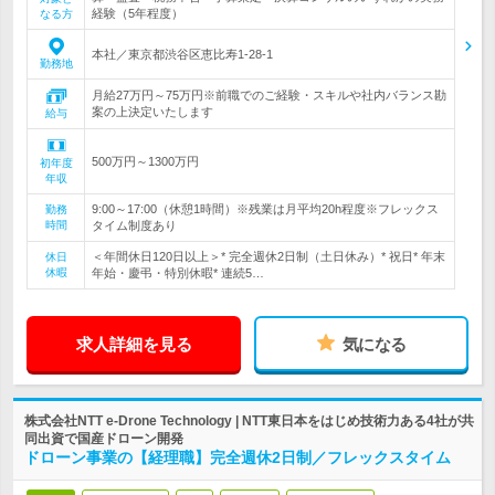
経験（5年程度）
なる方
本社／東京都渋谷区恵比寿1-28-1
勤務地
月給27万円～75万円※前職でのご経験・スキルや社内バランス勘
案の上決定いたします
給与
500万円～1300万円
初年度
年収
9:00～17:00（休憩1時間）※残業は月平均20h程度※フレックス
勤務
時間
タイム制度あり
＜年間休日120日以上＞* 完全週休2日制（土日休み）* 祝日* 年末
休日
休暇
年始・慶弔・特別休暇* 連続5…
求人詳細を見る
気になる
株式会社NTT e-Drone Technology | NTT東日本をはじめ技術力ある4社が共
同出資で国産ドローン開発
ドローン事業の【経理職】完全週休2日制／フレックスタイム