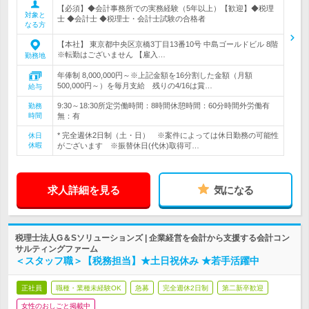
【必須】◆会計事務所での実務経験（5年以上）【歓迎】◆税理
対象と
士 ◆会計士 ◆税理士・会計士試験の合格者
なる方
【本社】 東京都中央区京橋3丁目13番10号 中島ゴールドビル 8階
※転勤はございません 【雇入…
勤務地
年俸制 8,000,000円～※上記金額を16分割した金額（月額
500,000円～）を毎月支給 残りの4/16は賞…
給与
9:30～18:30所定労働時間：8時間休憩時間：60分時間外労働有
勤務
時間
無：有
* 完全週休2日制（土・日） ※案件によっては休日勤務の可能性
休日
休暇
がございます ※振替休日(代休)取得可…
求人詳細を見る
気になる
税理士法人G＆Sソリューションズ | 企業経営を会計から支援する会計コン
サルティングファーム
＜スタッフ職＞【税務担当】★土日祝休み ★若手活躍中
正社員
職種・業種未経験OK
急募
完全週休2日制
第二新卒歓迎
女性のおしごと掲載中