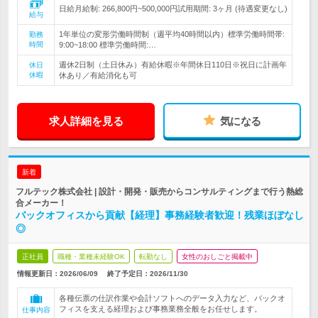
日給月給制: 266,800円~500,000円試用期間: 3ヶ月 (待遇変更なし)
給与
1年単位の変形労働時間制（週平均40時間以内）標準労働時間帯:
勤務
時間
9:00~18:00 標準労働時間:…
週休2日制（土日休み）有給休暇※年間休日110日※祝日に計画年
休日
休暇
休あり／有給消化も可
求人詳細を見る
気になる
新着
フルテック株式会社 | 設計・開発・販売からコンサルティングまで行う熱総
合メーカー！
バックオフィスから貢献【経理】事務経験者歓迎！残業ほぼなし
◎
正社員
職種・業種未経験OK
転勤なし
女性のおしごと掲載中
情報更新日：2026/06/09
終了予定日：
2026/11/30
各種伝票の仕訳作業や会計ソフトへのデータ入力など、バックオ
フィスを支える経理および事務業務全般をお任せします。
仕事内容