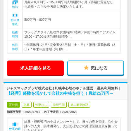
月給280,000円～335,000円※試用期間3ヶ月（待遇に変更なし）
※経験・スキルを考慮し決定いたします。
給与
500万円～800万円
初年度
年収
フレックスタイム制標準労働時間8時間／休憩:1時間コアタイム
勤務
時間
10:00～17:00標準労働時間帯9:…
* 年間休日124日* 完全週休2日制（土・日）* 祝日* 夏季休暇（3
休日
休暇
日）* 年末年始休暇（6日間…
求人詳細を見る
気になる
ジャスマックプラザ株式会社 | 札幌中心地のホテル運営｜温泉利用無料｜
【経理】経験を活かして会社の中核を担う！月給25万円～
正社員
急募
転勤なし
学歴不問
第二新卒歓迎
情報更新日：2026/07/13
終了予定日：
2026/09/28
総務・経理部門の中核メンバーとして、日々の売上管理、弥生会
計への入力、請求書発行、支払処理などの経理業務全般を担って
仕事内容
いただきます。