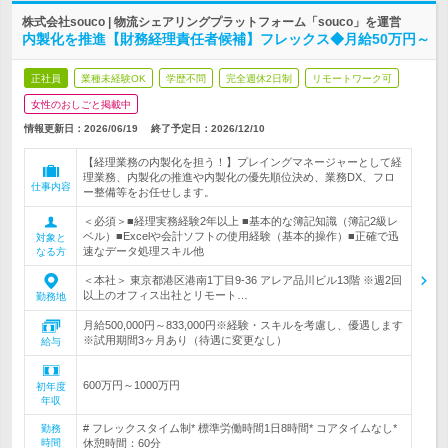
株式会社souco | 物流シェアリングプラットフォーム「souco」を運営
内製化を推進【財務経理責任者候補】フレックス◆月給50万円～
正社員
業種未経験OK
学歴不問
完全週休2日制
リモートワーク可
女性のおしごと掲載中
情報更新日：2026/06/19
終了予定日：
2026/12/10
【経理業務の内製化を担う！】プレイングマネージャーとして経
理業務、内製化の推進や内製化の優先順位決め、業務DX、フロ
仕事内容
ー整備等をお任せします。
＜必須＞■経理実務経験2年以上 ■基本的な簿記知識（簿記2級レ
ベル）■Excelや会計ソフトの使用経験（基本的操作）■正確で迅
対象と
速なデータ処理スキル他
なる方
＜本社＞ 東京都港区港南1丁目9-36 アレア品川ビル13階 ※週2回
以上のオフィス出社とリモート…
勤務地
月給500,000円～833,000円※経験・スキルを考慮し、優遇します
※試用期間3ヶ月あり（待遇に変更なし）
給与
600万円～1000万円
初年度
年収
# フレックスタイム制* 標準労働時間1日8時間* コアタイムなし*
勤務
時間
休憩時間：60分