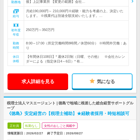
後】上記事業所 【変更の範囲】会社…
勤務地
月給190,000円～ 210,000円※経験・能力を考慮の上、決定いた
します。 ※残業代は別途全額支給いたします。…
給与
250万円～350万円
初年度
年収
8:00～17:00（所定労働時間8時間／休憩60分） ※時間外労働：あ
勤務
時間
り
【年間休日108日】* 週休2日制（日曜、その他） ※会社カレン
休日
休暇
ダーによる（指定休日4～6日）* 有…
求人詳細を見る
気になる
税理士法人マスエージェント | 徳島で地域に根差した総合経営サポートグル
ープ
《徳島》安定経営の【税理士補助】★経験者採用・時短相談可
正社員
転勤なし
女性のおしごと掲載中
情報更新日：2026/02/27
終了予定日：
2026/08/27