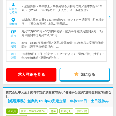
＜必須要件＞高卒以上／事務経験をお持ちの方／基本的なPCス
対象と
キル（Word・Excel等のデータ入力、メール送受信）
なる方
大阪府八尾市太田4‐141 ※転勤なし ※マイカー通勤可（駐車場あ
り） 【雇入れ直後】上記の事業所…
勤務地
月給25万8000円～33万円※経験・能力を考慮試用期間あり：3ヵ
月※期間中は月給200,000円
給与
8:45～18:15(実働8時間／休憩1時間30分)※1年単位の変形労働時
勤務
時間
間制（週平均40時間以内）…
* 年間休日116日（会社カレンダーによる）* 週休2日制（土日）*
休日
休暇
年末年始休暇* 夏季休暇* 年…
求人詳細を見る
気になる
株式会社中元組 | 賞与年2回*決算賞与あり*各種手当充実*退職金制度*転勤な
し
【経理事務】創業約150年の安定企業｜年休125日・土日祝休み
正社員
職種・業種未経験OK
急募
転勤なし
学歴不問