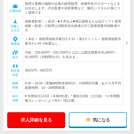
税理士業務の補助や企業の経理処理、税務申告のサポートなどを
お任せします。月次監査や決算業務など、幅広いスキルが身につ
仕事内容
く環境です。
経験者歓迎！＜必須＞■大卒以上■簿記資格または会計ソフト使用
経験＜歓迎＞◎税理士試験科目合格者の方◎資産税案件経験者の
対象と
方
なる方
＜本社＞ 徳島県徳島市春日2-3-33 ＜第2オフィス＞ 徳島県徳島市
春日3-1-44 ※転勤なし…
勤務地
月給：230,600円～330,700円※上記には固定残業代43,800円～
62,800円（30時間分/月）を含みま…
給与
350万円～500万円
初年度
年収
9:00～18:00（実働8時間/休憩60分）※時間外労働：あり※月平均
勤務
時間
残業時間：10～20時間程度…
# 年間休日121日（令和8年度）* 週休2日制（土日祝）└※年間勤
休日
休暇
務カレンダーにより年4～7回土曜…
求人詳細を見る
気になる