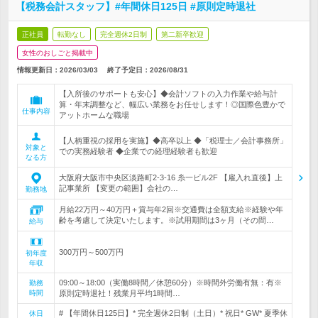
【税務会計スタッフ】#年間休日125日 #原則定時退社
正社員
転勤なし
完全週休2日制
第二新卒歓迎
女性のおしごと掲載中
情報更新日：2026/03/03
終了予定日：
2026/08/31
【入所後のサポートも安心】◆会計ソフトの入力作業や給与計
算・年末調整など、幅広い業務をお任せします！◎国際色豊かで
仕事内容
アットホームな職場
【人柄重視の採用を実施】◆高卒以上 ◆「税理士／会計事務所」
対象と
での実務経験者 ◆企業での経理経験者も歓迎
なる方
大阪府大阪市中央区淡路町2-3-16 糸一ビル2F 【雇入れ直後】上
記事業所 【変更の範囲】会社の…
勤務地
月給22万円～40万円＋賞与年2回※交通費は全額支給※経験や年
齢を考慮して決定いたします。※試用期間は3ヶ月（その間…
給与
300万円～500万円
初年度
年収
09:00～18:00（実働8時間／休憩60分）※時間外労働有無：有※
勤務
時間
原則定時退社！残業月平均1時間…
# 【年間休日125日】* 完全週休2日制（土日）* 祝日* GW* 夏季休
休日