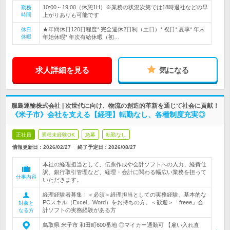
10:00～19:00（休憩1H）※業務の状況次第では18時退社などの早
勤務
時間
上がりありも可能です
★年間休日120日程度* 完全週休2日制（土日）* 祝日* 夏季* 年末
休日
休暇
年始休暇* 年次有給休暇（初…
求人詳細を見る
気になる
服島運輸株式会社 | 次世代に向け、物流の創造的革新を通じて社会に貢献！
《米子市》会社を支える【経理】転勤なし、各種制度充実◎
正社員
業種未経験OK
急募
転勤なし
情報更新日：2026/02/27
終了予定日：
2026/08/27
本社の経理担当として、伝票作成や会計ソフトへの入力、経費仕
訳、銀行取引管理など、経理・会計に関わる幅広い業務を担って
仕事内容
いただきます。
経理経験者募集！＜必須＞経理担当としての実務経験、基本的な
PCスキル（Excel、Word）をお持ちの方。＜歓迎＞「freee」会
対象と
計ソフトの実務経験がある方
なる方
鳥取県 米子市 和田町600番地 ◎マイカー通勤可 【雇い入れ直