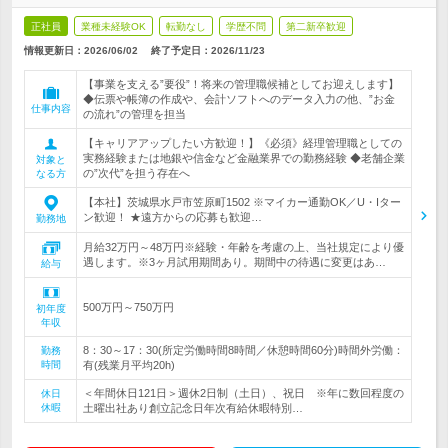
正社員
業種未経験OK
転勤なし
学歴不問
第二新卒歓迎
情報更新日：2026/06/02
終了予定日：
2026/11/23
【事業を支える”要役”！将来の管理職候補としてお迎えします】
◆伝票や帳簿の作成や、会計ソフトへのデータ入力の他、”お金
仕事内容
の流れ”の管理を担当
【キャリアアップしたい方歓迎！】《必須》経理管理職としての
実務経験または地銀や信金など金融業界での勤務経験 ◆老舗企業
対象と
の”次代”を担う存在へ
なる方
【本社】茨城県水戸市笠原町1502 ※マイカー通勤OK／U・Iター
ン歓迎！ ★遠方からの応募も歓迎…
勤務地
月給32万円～48万円※経験・年齢を考慮の上、当社規定により優
遇します。※3ヶ月試用期間あり。期間中の待遇に変更はあ…
給与
500万円～750万円
初年度
年収
8：30～17：30(所定労働時間8時間／休憩時間60分)時間外労働：
勤務
時間
有(残業月平均20h)
＜年間休日121日＞週休2日制（土日）、祝日 ※年に数回程度の
休日
休暇
土曜出社あり創立記念日年次有給休暇特別…