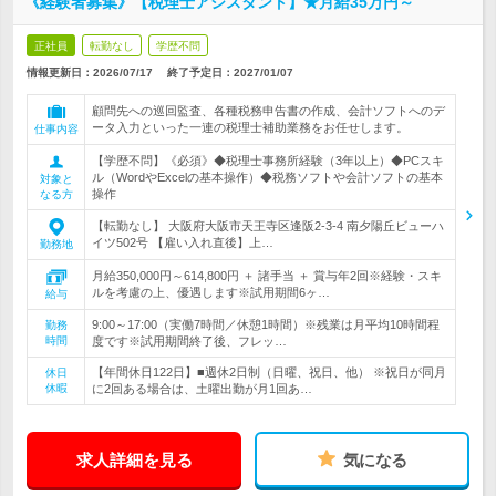
《経験者募集》【税理士アシスタント】★月給35万円～
正社員
転勤なし
学歴不問
情報更新日：2026/07/17
終了予定日：
2027/01/07
顧問先への巡回監査、各種税務申告書の作成、会計ソフトへのデ
ータ入力といった一連の税理士補助業務をお任せします。
仕事内容
【学歴不問】《必須》◆税理士事務所経験（3年以上）◆PCスキ
ル（WordやExcelの基本操作）◆税務ソフトや会計ソフトの基本
対象と
操作
なる方
【転勤なし】 大阪府大阪市天王寺区逢阪2-3-4 南夕陽丘ビューハ
イツ502号 【雇い入れ直後】上…
勤務地
月給350,000円～614,800円 ＋ 諸手当 ＋ 賞与年2回※経験・スキ
ルを考慮の上、優遇します※試用期間6ヶ…
給与
9:00～17:00（実働7時間／休憩1時間）※残業は月平均10時間程
勤務
時間
度です※試用期間終了後、フレッ…
【年間休日122日】■週休2日制（日曜、祝日、他） ※祝日が同月
休日
休暇
に2回ある場合は、土曜出勤が月1回あ…
求人詳細を見る
気になる