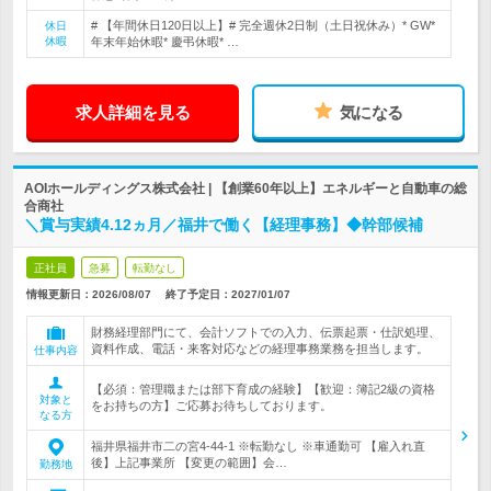
# 【年間休日120日以上】# 完全週休2日制（土日祝休み）* GW*
休日
休暇
年末年始休暇* 慶弔休暇* …
求人詳細を見る
気になる
AOIホールディングス株式会社 | 【創業60年以上】エネルギーと自動車の総
合商社
＼賞与実績4.12ヵ月／福井で働く【経理事務】◆幹部候補
正社員
急募
転勤なし
情報更新日：2026/08/07
終了予定日：
2027/01/07
財務経理部門にて、会計ソフトでの入力、伝票起票・仕訳処理、
資料作成、電話・来客対応などの経理事務業務を担当します。
仕事内容
【必須：管理職または部下育成の経験】【歓迎：簿記2級の資格
対象と
をお持ちの方】ご応募お待ちしております。
なる方
福井県福井市二の宮4-44-1 ※転勤なし ※車通勤可 【雇入れ直
後】上記事業所 【変更の範囲】会…
勤務地