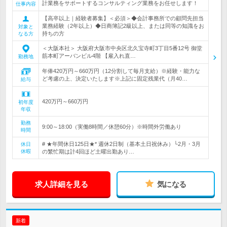
計業務をサポートするコンサルティング業務をお任せします！
仕事内容
【高卒以上｜経験者募集】＜必須＞◆会計事務所での顧問先担当
業務経験（2年以上）◆日商簿記2級以上、または同等の知識をお
対象と
持ちの方
なる方
＜大阪本社＞ 大阪府大阪市中央区北久宝寺町3丁目5番12号 御堂
筋本町アーバンビル4階 【雇入れ直…
勤務地
年俸420万円～660万円（12分割して毎月支給）※経験・能力な
ど考慮の上、決定いたします※上記に固定残業代（月40…
給与
420万円～660万円
初年度
年収
勤務
9:00～18:00（実働8時間／休憩60分）※時間外労働あり
時間
# ★年間休日125日★* 週休2日制（基本土日祝休み）└2月・3月
休日
休暇
の繁忙期は計4回ほど土曜出勤あり…
求人詳細を見る
気になる
新着