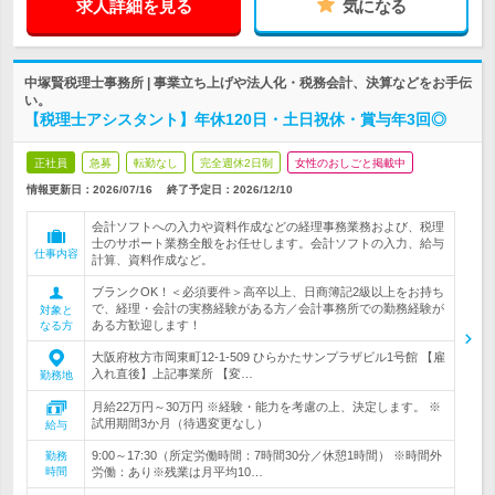
求人詳細を見る
気になる
中塚賢税理士事務所 | 事業立ち上げや法人化・税務会計、決算などをお手伝
い。
【税理士アシスタント】年休120日・土日祝休・賞与年3回◎
正社員
急募
転勤なし
完全週休2日制
女性のおしごと掲載中
情報更新日：2026/07/16
終了予定日：
2026/12/10
会計ソフトへの入力や資料作成などの経理事務業務および、税理
士のサポート業務全般をお任せします。会計ソフトの入力、給与
仕事内容
計算、資料作成など。
ブランクOK！＜必須要件＞高卒以上、日商簿記2級以上をお持ち
で、経理・会計の実務経験がある方／会計事務所での勤務経験が
対象と
ある方歓迎します！
なる方
大阪府枚方市岡東町12-1-509 ひらかたサンプラザビル1号館 【雇
入れ直後】上記事業所 【変…
勤務地
月給22万円～30万円 ※経験・能力を考慮の上、決定します。 ※
試用期間3か月（待遇変更なし）
給与
9:00～17:30（所定労働時間：7時間30分／休憩1時間） ※時間外
勤務
時間
労働：あり※残業は月平均10…