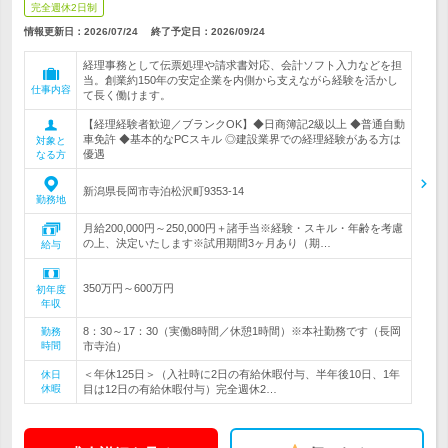
完全週休2日制
情報更新日：2026/07/24
終了予定日：
2026/09/24
経理事務として伝票処理や請求書対応、会計ソフト入力などを担
当。創業約150年の安定企業を内側から支えながら経験を活かし
仕事内容
て長く働けます。
【経理経験者歓迎／ブランクOK】◆日商簿記2級以上 ◆普通自動
車免許 ◆基本的なPCスキル ◎建設業界での経理経験がある方は
対象と
優遇
なる方
新潟県長岡市寺泊松沢町9353-14
勤務地
月給200,000円～250,000円＋諸手当※経験・スキル・年齢を考慮
の上、決定いたします※試用期間3ヶ月あり（期…
給与
350万円～600万円
初年度
年収
8：30～17：30（実働8時間／休憩1時間）※本社勤務です（長岡
勤務
時間
市寺泊）
＜年休125日＞（入社時に2日の有給休暇付与、半年後10日、1年
休日
休暇
目は12日の有給休暇付与）完全週休2…