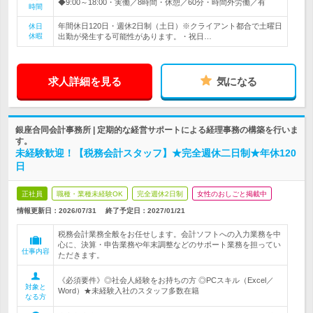
◆9:00～18:00・実働／8時間・休憩／60分・時間外労働／有
時間
年間休日120日・週休2日制（土日）※クライアント都合で土曜日
休日
休暇
出勤が発生する可能性があります。・祝日…
求人詳細を見る
気になる
銀座合同会計事務所 | 定期的な経営サポートによる経理事務の構築を行いま
す。
未経験歓迎！【税務会計スタッフ】★完全週休二日制★年休120
日
正社員
職種・業種未経験OK
完全週休2日制
女性のおしごと掲載中
情報更新日：2026/07/31
終了予定日：
2027/01/21
税務会計業務全般をお任せします。会計ソフトへの入力業務を中
心に、決算・申告業務や年末調整などのサポート業務を担ってい
仕事内容
ただきます。
《必須要件》◎社会人経験をお持ちの方 ◎PCスキル（Excel／
対象と
Word）★未経験入社のスタッフ多数在籍
なる方