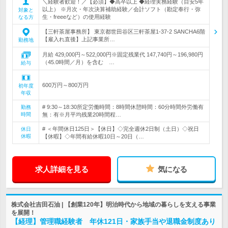
＼経験者歓迎！／【必須】◆高卒以上 ◆経理実務経験（目安5年
以上） ※月次・年次決算補助経験／会計ソフト（勘定奉行・弥
対象と
生・freeeなど）の使用経験
なる方
【三軒茶屋事務所】 東京都世田谷区三軒茶屋1-37-2 SANCHA6階
【雇入れ直後】上記事業所…
勤務地
月給 429,000円～522,000円※固定残業代 147,740円～196,980円
（45.0時間／月）を含む …
給与
600万円～800万円
初年度
年収
# 9:30～18:30所定労働時間：8時間休憩時間：60分時間外労働有
勤務
時間
無：有※月平均残業20時間程…
# ＜年間休日125日＞【休日】◇完全週休2日制（土日）◇祝日
休日
休暇
【休暇】◇年間有給休暇10日～20日（…
求人詳細を見る
気になる
株式会社吉田石油 | 【創業120年】明治時代から地域の暮らしを支える事業
を展開！
【経理】管理職経験者 年休121日・家族手当や退職金制度あり