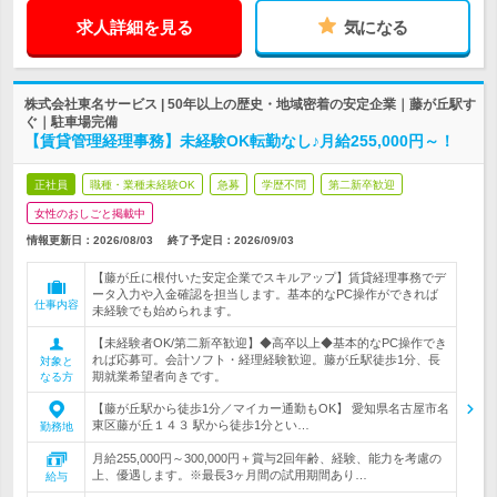
求人詳細を見る
気になる
株式会社東名サービス | 50年以上の歴史・地域密着の安定企業｜藤が丘駅す
ぐ｜駐車場完備
【賃貸管理経理事務】未経験OK転勤なし♪月給255,000円～！
正社員
職種・業種未経験OK
急募
学歴不問
第二新卒歓迎
女性のおしごと掲載中
情報更新日：2026/08/03
終了予定日：
2026/09/03
【藤が丘に根付いた安定企業でスキルアップ】賃貸経理事務でデ
ータ入力や入金確認を担当します。基本的なPC操作ができれば
仕事内容
未経験でも始められます。
【未経験者OK/第二新卒歓迎】◆高卒以上◆基本的なPC操作でき
れば応募可。会計ソフト・経理経験歓迎。藤が丘駅徒歩1分、長
対象と
期就業希望者向きです。
なる方
【藤が丘駅から徒歩1分／マイカー通勤もOK】 愛知県名古屋市名
東区藤が丘１４３ 駅から徒歩1分とい…
勤務地
月給255,000円～300,000円＋賞与2回年齢、経験、能力を考慮の
上、優遇します。※最長3ヶ月間の試用期間あり…
給与