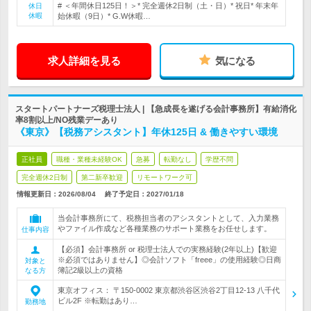
# ＜年間休日125日！＞* 完全週休2日制（土・日）* 祝日* 年末年
休日
休暇
始休暇（9日）* G.W休暇…
求人詳細を見る
気になる
スタートパートナーズ税理士法人 | 【急成長を遂げる会計事務所】有給消化
率8割以上/NO残業デーあり
《東京》【税務アシスタント】年休125日 & 働きやすい環境
正社員
職種・業種未経験OK
急募
転勤なし
学歴不問
完全週休2日制
第二新卒歓迎
リモートワーク可
情報更新日：2026/08/04
終了予定日：
2027/01/18
当会計事務所にて、税務担当者のアシスタントとして、入力業務
やファイル作成など各種業務のサポート業務をお任せします。
仕事内容
【必須】会計事務所 or 税理士法人での実務経験(2年以上)【歓迎
※必須ではありません】◎会計ソフト「freee」の使用経験◎日商
対象と
簿記2級以上の資格
なる方
東京オフィス： 〒150-0002 東京都渋谷区渋谷2丁目12-13 八千代
ビル2F ※転勤はあり…
勤務地