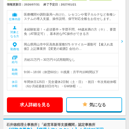
情報更新日：2026/07/31
終了予定日：
2027/01/21
医療機関や調剤薬局へ向けた、レセコンや電子カルテなど各種シ
ステムの導入支援、操作説明、保守対応全般をお任せします。
仕事内容
未経験歓迎！＜必須要件＞学歴不問、44歳未満の方（※）、要普
対象と
免（AT限定可）、基本的なPC操作ができる方
なる方
岡山県岡山市中区高島新屋敷575 ※マイカー通勤可 【雇入れ直
後】上記事業所 【変更の範囲】会社の…
勤務地
月給21万円～30万円※試用期間なし
給与
勤務
9:00～18:00（休憩60分）※残業：月平均10時間以下
時間
年間休日125日・完全週休2日制（土・日）・祝日・年次有給休暇
休日
休暇
（6か月経過後10日付与）・GW休暇・…
求人詳細を見る
気になる
石井徳税理士事務所 | 「経営革新等支援機関」認定事務所