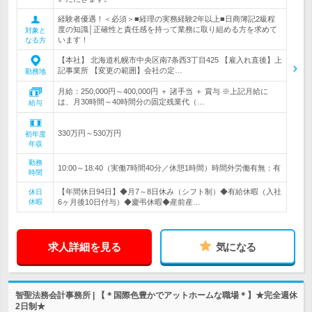
経験者優遇！＜必須＞■経理の実務経験2年以上■日商簿記2級程
度の知識│正確性と責任感を持って業務に取り組める方を求めて
対象と
います！
なる方
【本社】 北海道札幌市中央区南7条西3丁目425 【雇入れ直後】上
記事業所 【変更の範囲】会社の定…
勤務地
月給：250,000円～400,000円 ＋ 諸手当 ＋ 賞与 ※上記月給に
は、月30時間～40時間分の固定残業代（…
給与
330万円～530万円
初年度
年収
勤務
10:00～18:40（実働7時間40分／休憩1時間）時間外労働有無：有
時間
【年間休日94日】◆月7～8日休み（シフト制）◆有給休暇（入社
休日
休暇
6ヶ月後10日付与）◆慶弔休暇◆産前産…
求人詳細を見る
気になる
智聖法務会計事務所 | 【＊国際色豊かでアットホームな職場＊】★完全週休
2日制★