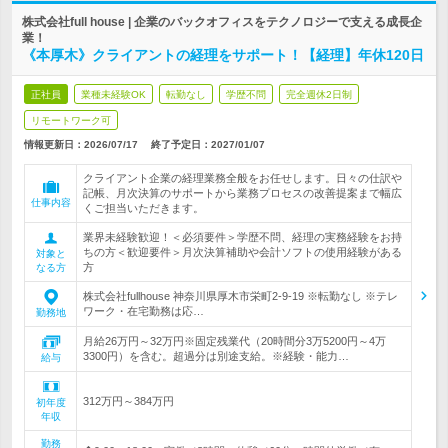
株式会社full house | 企業のバックオフィスをテクノロジーで支える成長企
業！
《本厚木》クライアントの経理をサポート！【経理】年休120日
正社員
業種未経験OK
転勤なし
学歴不問
完全週休2日制
リモートワーク可
情報更新日：2026/07/17
終了予定日：
2027/01/07
クライアント企業の経理業務全般をお任せします。日々の仕訳や
記帳、月次決算のサポートから業務プロセスの改善提案まで幅広
仕事内容
くご担当いただきます。
業界未経験歓迎！＜必須要件＞学歴不問、経理の実務経験をお持
ちの方＜歓迎要件＞月次決算補助や会計ソフトの使用経験がある
対象と
方
なる方
株式会社fullhouse 神奈川県厚木市栄町2-9-19 ※転勤なし ※テレ
ワーク・在宅勤務は応…
勤務地
月給26万円～32万円※固定残業代（20時間分3万5200円～4万
3300円）を含む。超過分は別途支給。※経験・能力…
給与
312万円～384万円
初年度
年収
勤務