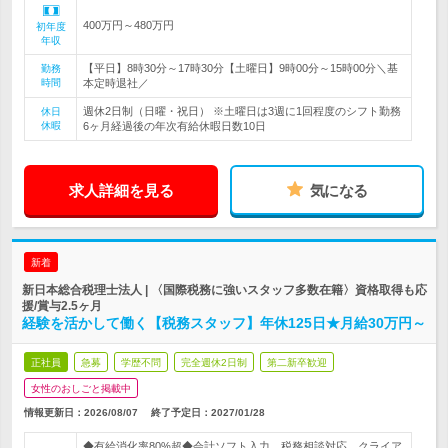
400万円～480万円
初年度
年収
【平日】8時30分～17時30分【土曜日】9時00分～15時00分＼基
勤務
時間
本定時退社／
週休2日制（日曜・祝日） ※土曜日は3週に1回程度のシフト勤務
休日
休暇
6ヶ月経過後の年次有給休暇日数10日
求人詳細を見る
気になる
新着
新日本総合税理士法人 | 〈国際税務に強いスタッフ多数在籍〉資格取得も応
援/賞与2.5ヶ月
経験を活かして働く【税務スタッフ】年休125日★月給30万円～
正社員
急募
学歴不問
完全週休2日制
第二新卒歓迎
女性のおしごと掲載中
情報更新日：2026/08/07
終了予定日：
2027/01/28
◆有給消化率80%超◆会計ソフト入力、税務相談対応、クライア