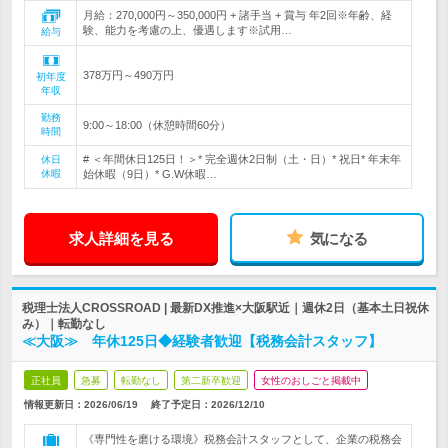
月給：270,000円～350,000円 + 諸手当 + 賞与 年2回※年齢、経
験、能力を考慮の上、優遇します※試用…
給与
378万円～490万円
初年度
年収
勤務
9:00～18:00（休憩時間60分）
時間
# ＜年間休日125日！＞* 完全週休2日制（土・日）* 祝日* 年末年
休日
休暇
始休暇（9日）* G.W休暇…
求人詳細を見る
気になる
税理士法人CROSSROAD | 最新DX推進×大阪駅近｜週休2日（基本土日祝休
み）｜転勤なし
≪大阪≫ 年休125日◆経験者歓迎【税務会計スタッフ】
正社員
急募
転勤なし
第二新卒歓迎
女性のおしごと掲載中
情報更新日：2026/06/19
終了予定日：
2026/12/10
《専門性を磨ける環境》税務会計スタッフとして、企業の税務会