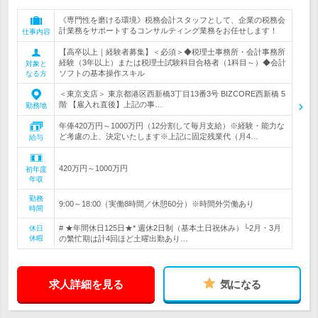
《専門性を磨ける環境》税務会計スタッフとして、企業の税務会
計業務をサポートするコンサルティング業務をお任せします！
仕事内容
【高卒以上｜経験者募集】＜必須＞◆税理士事務所・会計事務所
経験（3年以上）または税理士試験科目合格者（1科目～）◆会計
対象と
ソフトの基本操作スキル
なる方
＜東京支店＞ 東京都港区西新橋3丁目13番3号 BIZCORE西新橋 5
階 【雇入れ直後】上記の事…
勤務地
年俸420万円～1000万円（12分割して毎月支給）※経験・能力な
ど考慮の上、決定いたします※上記に固定残業代（月4…
給与
420万円～1000万円
初年度
年収
勤務
9:00～18:00（実働8時間／休憩60分）※時間外労働あり
時間
# ★年間休日125日★* 週休2日制（基本土日祝休み）└2月・3月
休日
休暇
の繁忙期は計4回ほど土曜出勤あり…
求人詳細を見る
気になる