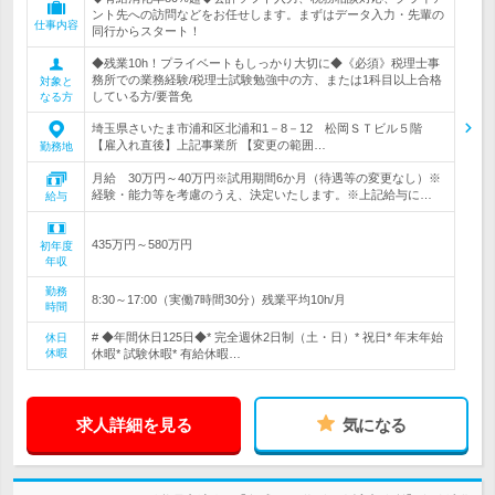
ント先への訪問などをお任せします。まずはデータ入力・先輩の
仕事内容
同行からスタート！
◆残業10h！プライベートもしっかり大切に◆《必須》税理士事
務所での業務経験/税理士試験勉強中の方、または1科目以上合格
対象と
している方/要普免
なる方
埼玉県さいたま市浦和区北浦和1－8－12 松岡ＳＴビル５階
【雇入れ直後】上記事業所 【変更の範囲…
勤務地
月給 30万円～40万円※試用期間6か月（待遇等の変更なし）※
経験・能力等を考慮のうえ、決定いたします。※上記給与に…
給与
435万円～580万円
初年度
年収
勤務
8:30～17:00（実働7時間30分）残業平均10h/月
時間
# ◆年間休日125日◆* 完全週休2日制（土・日）* 祝日* 年末年始
休日
休暇
休暇* 試験休暇* 有給休暇…
求人詳細を見る
気になる