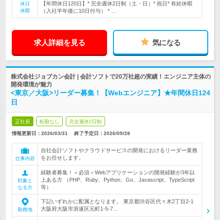
【年間休日120日】* 完全週休2日制（土・日）* 祝日* 有給休暇
休日
休暇
（入社半年後に10日付与） * …
求人詳細を見る
気になる
株式会社ジョブカン会計 | 会計ソフトで20万社超の実績！エンジニア主体の
開発環境が魅力
<東京／大阪>リーダー募集！【Webエンジニア】★年間休日124
日
正社員
転勤なし
完全週休2日制
情報更新日：2026/03/31
終了予定日：
2026/09/28
自社会計ソフトやクラウドサービスの開発におけるリーダー業務
をお任せします。
仕事内容
経験者募集！＜必須＞Webアプリケーションの開発経験が3年以
上ある方 （PHP、Ruby、Python、Go、Javascript、TypeScript
対象と
等）
なる方
下記いずれかに配属となります。 東京都渋谷区代々木2丁目2-1
大阪府大阪市浪速区元町1-5-7…
勤務地