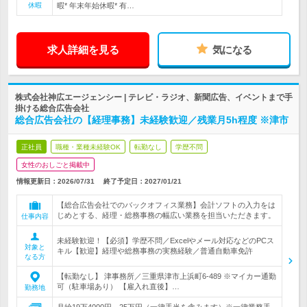
休暇
暇* 年末年始休暇* 有…
求人詳細を見る
気になる
株式会社神広エージェンシー | テレビ・ラジオ、新聞広告、イベントまで手
掛ける総合広告会社
総合広告会社の【経理事務】未経験歓迎／残業月5h程度 ※津市
正社員
職種・業種未経験OK
転勤なし
学歴不問
女性のおしごと掲載中
情報更新日：2026/07/31
終了予定日：
2027/01/21
【総合広告会社でのバックオフィス業務】会計ソフトの入力をは
じめとする、経理・総務事務の幅広い業務を担当いただきます。
仕事内容
未経験歓迎！【必須】学歴不問／Excelやメール対応などのPCス
対象と
キル【歓迎】経理や総務事務の実務経験／普通自動車免許
なる方
【転勤なし】 津事務所／三重県津市上浜町6-489 ※マイカー通勤
可（駐車場あり） 【雇入れ直後】…
勤務地