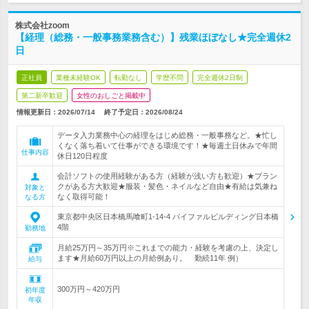
株式会社zoom
【経理（総務・一般事務業務含む）】残業ほぼなし★完全週休2
日
正社員
業種未経験OK
転勤なし
学歴不問
完全週休2日制
第二新卒歓迎
女性のおしごと掲載中
情報更新日：2026/07/14
終了予定日：
2026/08/24
データ入力業務中心の経理をはじめ総務・一般事務など。★忙し
くなく落ち着いて仕事ができる環境です！★毎週土日休みで年間
仕事内容
休日120日程度
会計ソフトの使用経験がある方（経験が浅い方も歓迎）★ブラン
クがある方大歓迎★服装・髪色・ネイルなど自由★有給は気兼ね
対象と
なく取得可能！
なる方
東京都中央区日本橋馬喰町1-14-4 バイファルビルディング日本橋
4階
勤務地
月給25万円～35万円※これまでの能力・経験を考慮の上、決定し
ます★月給60万円以上の月給例あり。 勤続11年 例）
給与
300万円～420万円
初年度
年収