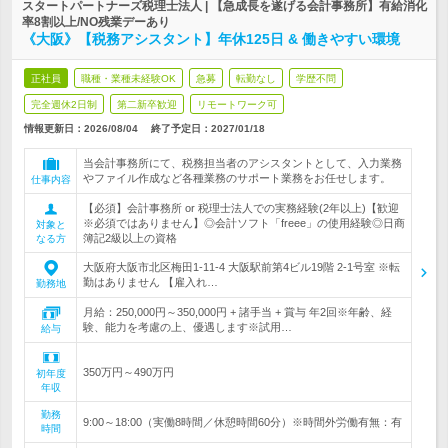
スタートパートナーズ税理士法人 | 【急成長を遂げる会計事務所】有給消化
率8割以上/NO残業デーあり
《大阪》【税務アシスタント】年休125日 & 働きやすい環境
正社員
職種・業種未経験OK
急募
転勤なし
学歴不問
完全週休2日制
第二新卒歓迎
リモートワーク可
情報更新日：2026/08/04
終了予定日：
2027/01/18
当会計事務所にて、税務担当者のアシスタントとして、入力業務
やファイル作成など各種業務のサポート業務をお任せします。
仕事内容
【必須】会計事務所 or 税理士法人での実務経験(2年以上)【歓迎
※必須ではありません】◎会計ソフト「freee」の使用経験◎日商
対象と
簿記2級以上の資格
なる方
大阪府大阪市北区梅田1-11-4 大阪駅前第4ビル19階 2-1号室 ※転
勤はありません 【雇入れ…
勤務地
月給：250,000円～350,000円 + 諸手当 + 賞与 年2回※年齢、経
験、能力を考慮の上、優遇します※試用…
給与
350万円～490万円
初年度
年収
勤務
9:00～18:00（実働8時間／休憩時間60分）※時間外労働有無：有
時間