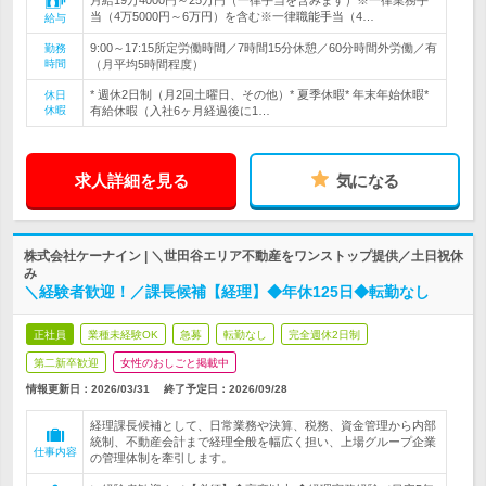
月給19万4000円～25万円（一律手当を含みます）※一律業務手
当（4万5000円～6万円）を含む※一律職能手当（4…
給与
9:00～17:15所定労働時間／7時間15分休憩／60分時間外労働／有
勤務
時間
（月平均5時間程度）
* 週休2日制（月2回土曜日、その他）* 夏季休暇* 年末年始休暇*
休日
休暇
有給休暇（入社6ヶ月経過後に1…
求人詳細を見る
気になる
株式会社ケーナイン | ＼世田谷エリア不動産をワンストップ提供／土日祝休
み
＼経験者歓迎！／課長候補【経理】◆年休125日◆転勤なし
正社員
業種未経験OK
急募
転勤なし
完全週休2日制
第二新卒歓迎
女性のおしごと掲載中
情報更新日：2026/03/31
終了予定日：
2026/09/28
経理課長候補として、日常業務や決算、税務、資金管理から内部
統制、不動産会計まで経理全般を幅広く担い、上場グループ企業
仕事内容
の管理体制を牽引します。