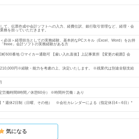
して、伝票作成や会計ソフトへの入力、経費仕訳、銀行取引管理など、経理・会
業務を担っていただきます。
＜必須＞経理担当としての実務経験、基本的なPCスキル（Excel、Word）をお持
「freee」会計ソフトの実務経験がある方
和田町600番地 ◎マイカー通勤可 【雇い入れ直後】上記事業所 【変更の範囲】会
円～ 210,000円※経験・能力を考慮の上、決定いたします。 ※残業代は別途全額支給
円
0（所定労働時間8時間／休憩60分） ※時間外労働：あり
日】* 週休2日制（日曜、その他） ※会社カレンダーによる（指定休日4～6日）*
気になる