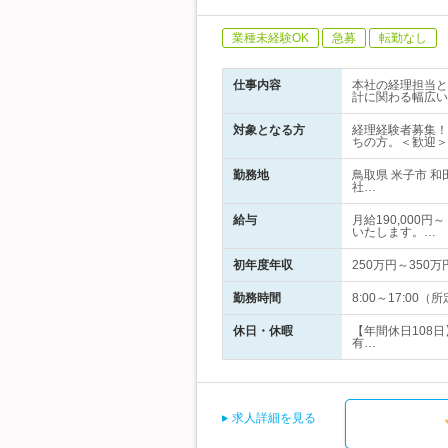
業種未経験OK
急募
転勤なし
仕事内容
本社の経理担当と
計に関わる幅広い
対象となる方
経理経験者募集！
ちの方。＜歓迎＞
勤務地
鳥取県 米子市 
社…
給与
月給190,000
いたします。…
初年度年収
250万円～350万
勤務時間
8:00～17:0
休日・休暇
【年間休日108
有…
求人詳細を見る