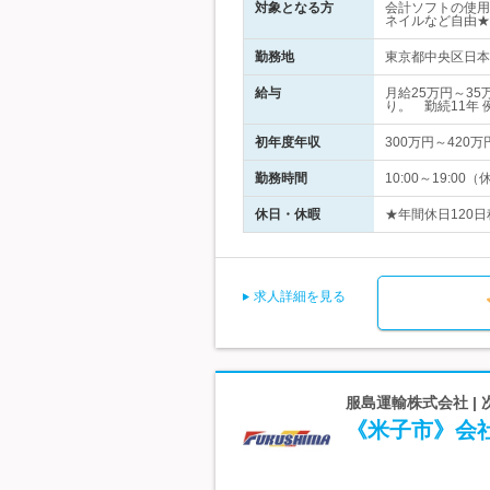
対象となる方
会計ソフトの使用
ネイルなど自由★
勤務地
東京都中央区日本橋
給与
月給25万円～3
り。 勤続11年 
初年度年収
300万円～420万
勤務時間
10:00～19:
休日・休暇
★年間休日120日
求人詳細を見る
服島運輸株式会社 |
《米子市》会