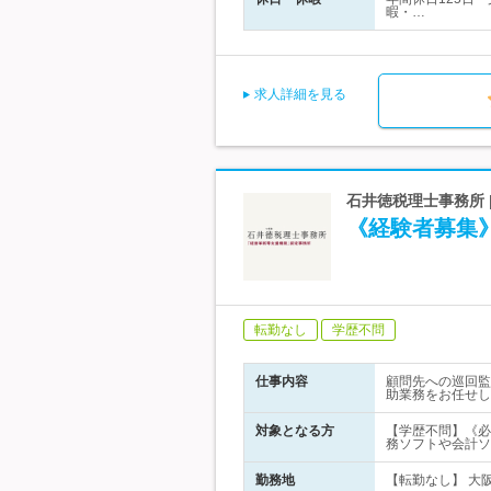
暇・…
求人詳細を見る
石井徳税理士事務所 
《経験者募集
転勤なし
学歴不問
仕事内容
顧問先への巡回監
助業務をお任せし
対象となる方
【学歴不問】《必
務ソフトや会計ソ
勤務地
【転勤なし】 大阪