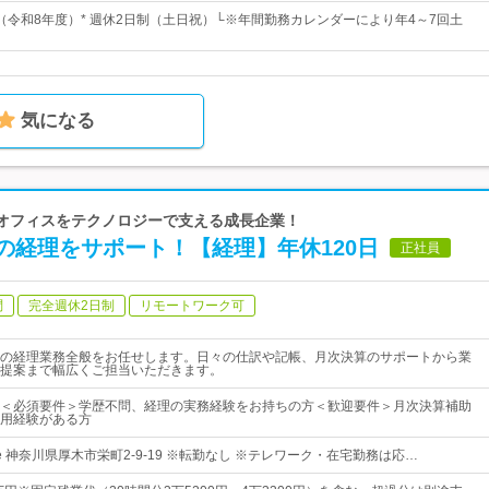
日（令和8年度）* 週休2日制（土日祝）└※年間勤務カレンダーにより年4～7回土
気になる
のバックオフィスをテクノロジーで支える成長企業！
の経理をサポート！【経理】年休120日
正社員
問
完全週休2日制
リモートワーク可
の経理業務全般をお任せします。日々の仕訳や記帳、月次決算のサポートから業
提案まで幅広くご担当いただきます。
＜必須要件＞学歴不問、経理の実務経験をお持ちの方＜歓迎要件＞月次決算補助
用経験がある方
use 神奈川県厚木市栄町2-9-19 ※転勤なし ※テレワーク・在宅勤務は応…