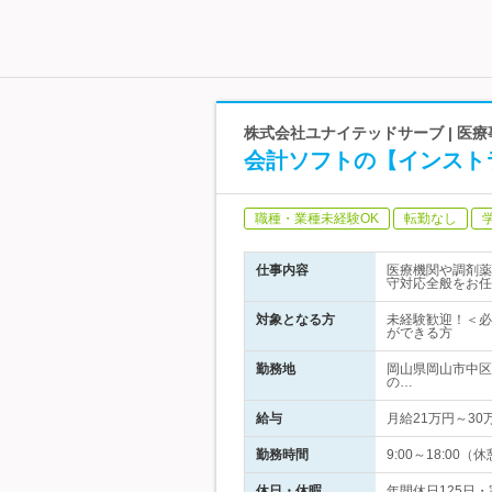
株式会社ユナイテッドサーブ | 医
会計ソフトの【インスト
職種・業種未経験OK
転勤なし
仕事内容
医療機関や調剤薬
守対応全般をお任
対象となる方
未経験歓迎！＜必
ができる方
勤務地
岡山県岡山市中区
の…
給与
月給21万円～3
勤務時間
9:00～18:00
休日・休暇
年間休日125日