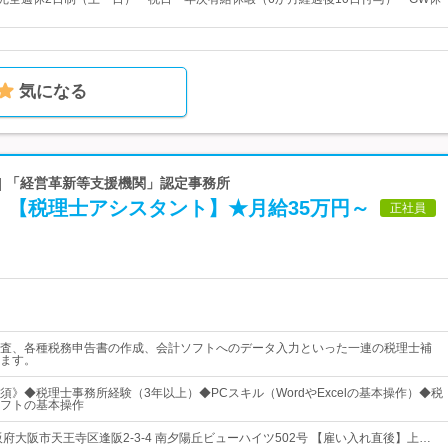
気になる
| 「経営革新等支援機関」認定事務所
》【税理士アシスタント】★月給35万円～
正社員
査、各種税務申告書の作成、会計ソフトへのデータ入力といった一連の税理士補
ます。
須》◆税理士事務所経験（3年以上）◆PCスキル（WordやExcelの基本操作）◆税
フトの基本操作
府大阪市天王寺区逢阪2-3-4 南夕陽丘ビューハイツ502号 【雇い入れ直後】上…