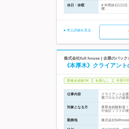
休日・休暇
# 年間休日121
曜…
求人詳細を見る
株式会社full house | 企業
《本厚木》クライアント
業種未経験OK
転勤なし
学歴不
仕事内容
クライアント企業
務プロセスの改善
対象となる方
業界未経験歓迎！
や会計ソフトの使
勤務地
株式会社fullho