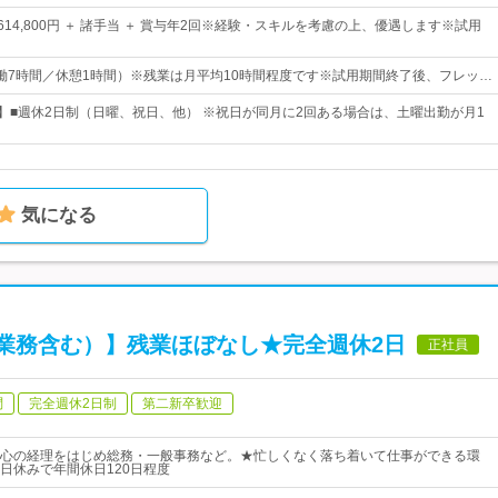
円～614,800円 ＋ 諸手当 ＋ 賞与年2回※経験・スキルを考慮の上、優遇します※試用
0（実働7時間／休憩1時間）※残業は月平均10時間程度です※試用期間終了後、フレッ…
日】■週休2日制（日曜、祝日、他） ※祝日が同月に2回ある場合は、土曜出勤が月1
気になる
業務含む）】残業ほぼなし★完全週休2日
正社員
問
完全週休2日制
第二新卒歓迎
心の経理をはじめ総務・一般事務など。★忙しくなく落ち着いて仕事ができる環
日休みで年間休日120日程度