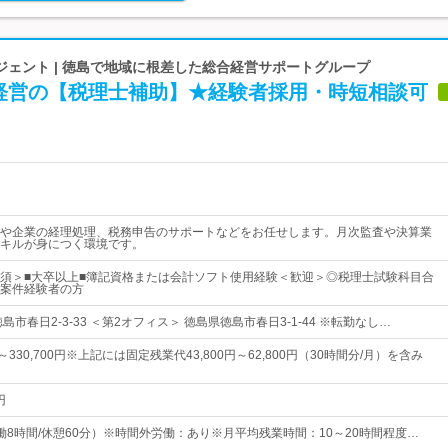
ジェント | 徳島で地域に根差した総合経営サポートグループ
経営の【税理士補助】★経験者採用・時短相談可
や企業の経理処理、税務申告のサポートなどをお任せします。月次監査や決算業
キルが身につく環境です。
須＞■大卒以上■簿記資格または会計ソフト使用経験＜歓迎＞◎税理士試験科目合
案件経験者の方
島市春日2-3-33 ＜第2オフィス＞ 徳島県徳島市春日3-1-44 ※転勤なし…
円～330,700円※上記には固定残業代43,800円～62,800円（30時間分/月）を含み
円
0（実働8時間/休憩60分）※時間外労働：あり※月平均残業時間：10～20時間程度…