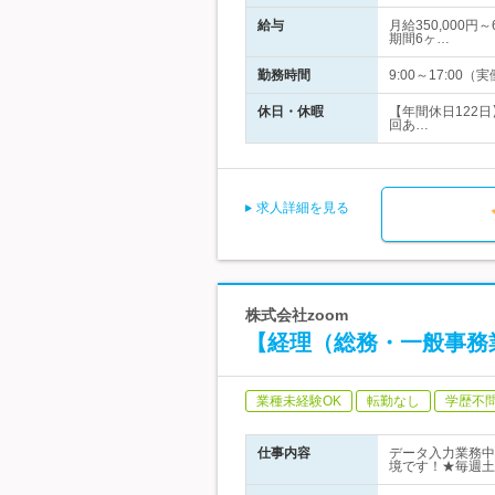
給与
月給350,000
期間6ヶ…
勤務時間
9:00～17:0
休日・休暇
【年間休日122
回あ…
求人詳細を見る
株式会社zoom
【経理（総務・一般事務
業種未経験OK
転勤なし
学歴不
仕事内容
データ入力業務中
境です！★毎週土