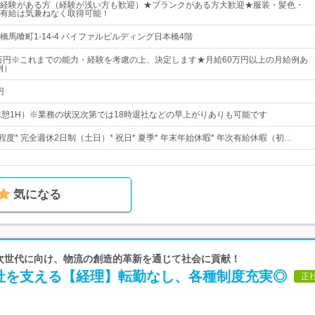
経験がある方（経験が浅い方も歓迎）★ブランクがある方大歓迎★服装・髪色・
有給は気兼ねなく取得可能！
馬喰町1-14-4 バイファルビルディング日本橋4階
5万円※これまでの能力・経験を考慮の上、決定します★月給60万円以上の月給例あ
例）
円
00（休憩1H）※業務の状況次第では18時退社などの早上がりありも可能です
程度* 完全週休2日制（土日）* 祝日* 夏季* 年末年始休暇* 年次有給休暇（初…
気になる
 次世代に向け、物流の創造的革新を通じて社会に貢献！
社を支える【経理】転勤なし、各種制度充実◎
正