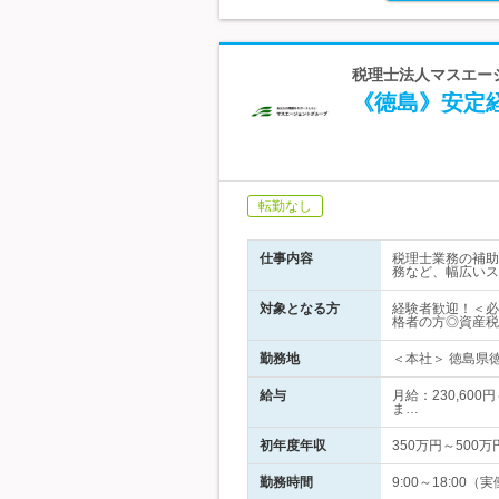
税理士法人マスエー
《徳島》安定
転勤なし
仕事内容
税理士業務の補助
務など、幅広いス
対象となる方
経験者歓迎！＜必
格者の方◎資産税
勤務地
＜本社＞ 徳島県徳
給与
月給：230,600
ま…
初年度年収
350万円～500万
勤務時間
9:00～18:0