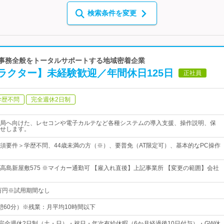
検索条件を変更
療事務全般をトータルサポートする地域密着企業
ラクター】未経験歓迎／年間休日125日
正社員
学歴不問
完全週休2日制
局へ向けた、レセコンや電子カルテなど各種システムの導入支援、操作説明、保
せします。
須要件＞学歴不問、44歳未満の方（※）、要普免（AT限定可）、基本的なPC操作
高島新屋敷575 ※マイカー通勤可 【雇入れ直後】上記事業所 【変更の範囲】会社
0万円※試用期間なし
（休憩60分）※残業：月平均10時間以下
・完全週休2日制（土・日）・祝日・年次有給休暇（6か月経過後10日付与）・GW休