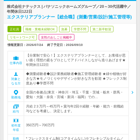
株式会社ナテックス | パナソニックホームズグループ／20～30代活躍中／
年間休日122日
エクステリアプランナー【総合職】(測量/営業/設計/施工管理等)
正社員
職種・業種未経験OK
急募
学歴不問
第二新卒歓迎
リモートワーク可
女性のおしごと掲載中
情報更新日：2026/07/24
終了予定日：
2026/09/10
【分業制で安心！】エクステリアプランナーとして、お客様が思
い描く理想の庭をプロとしてアドバイスしながら造りあげます★
仕事内容
年間休日122日
◆測量経験者◆設計業務経験者◆施工管理経験者 ★緑や植物が好
きな方★モノづくりやデザインが好きな方を歓迎 ★フレックス制
対象と
度あり◆学歴不問
なる方
全国の各拠点(東京・神奈川・埼玉・千葉・茨城・栃木・群馬・
愛知・大阪・奈良・宮城・新潟・福岡）での…
勤務地
月給 2３万円～45万円＋賞与年2回※経験・年齢・能力・前職給
与などを考慮し、決定します。
給与
350万円～700万円
初年度
年収
* フレックスタイム制(コアタイムなし)※フレキシブルタイム／
勤務