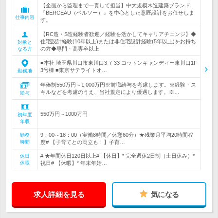
【企画から監理まで一貫して担当】中大規模木造建築ブランド
『BERCEAU（ベルソー）』を中心とした意匠設計をお任せしま
仕事内容
す。
【RC造・S造経験者歓迎／経験を活かしてキャリアチェンジ】◆
住宅設計経験(10年以上)または非住宅設計経験(5年以上)をお持ち
対象と
の方◆専門・高専卒以上
なる方
■本社 埼玉県川口市東川口3-7-33 コットンキャンディー東川口1F
3号棟 ■東京サテライトオ…
勤務地
年俸制550万円～1,000万円※前職給与を考慮します。※経験・ス
キルなどを考慮のうえ、当社規定により優遇します。※…
給与
550万円～1000万円
初年度
年収
9：00～18：00（実働8時間／休憩60分）★残業月平均20時間程
勤務
時間
度# 【子育てとの両立も！】子育…
# ★年間休日120日以上# 【休日】* 完全週休2日制（土日休み）*
休日
休暇
祝日# 【休暇】* 年末年始…
求人詳細を見る
気になる