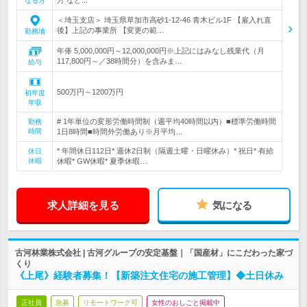
なる方
＜埼玉支店＞ 埼玉県草加市高砂1-12-46 青木ビル1F 【雇入れ直
後】上記の事業所 【変更の範…
勤務地
年俸 5,000,000円～12,000,000円※上記にはみなし残業代（月
117,800円～／38時間分）を含みま…
給与
500万円～1200万円
初年度
年収
# 1年単位の変形労働時間制（週平均40時間以内）■標準労働時間
勤務
時間
1日8時間■時間外労働あり※月平均…
* 年間休日112日* 週休2日制（隔週土曜・日曜休み）* 祝日* 有給
休日
休暇
休暇* GW休暇* 夏季休暇…
求人詳細を見る
気になる
古河林業株式会社 | 古河グループの安定基盤｜「国産材」にこだわった家づ
くり
《上尾》経験者募集！【新築注文住宅の施工管理】◆土日休み
正社員
急募
リモートワーク可
女性のおしごと掲載中