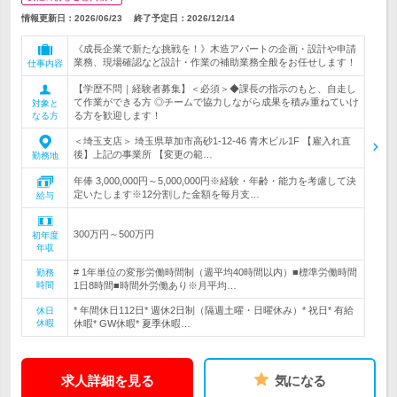
情報更新日：2026/06/23
終了予定日：
2026/12/14
《成長企業で新たな挑戦を！》木造アパートの企画・設計や申請
業務、現場確認など設計・作業の補助業務全般をお任せします！
仕事内容
【学歴不問｜経験者募集】＜必須＞◆課長の指示のもと、自走し
て作業ができる方 ◎チームで協力しながら成果を積み重ねていけ
対象と
る方を歓迎します！
なる方
＜埼玉支店＞ 埼玉県草加市高砂1-12-46 青木ビル1F 【雇入れ直
後】上記の事業所 【変更の範…
勤務地
年俸 3,000,000円～5,000,000円※経験・年齢・能力を考慮して決
定いたします※12分割した金額を毎月支…
給与
300万円～500万円
初年度
年収
# 1年単位の変形労働時間制（週平均40時間以内）■標準労働時間
勤務
時間
1日8時間■時間外労働あり※月平均…
* 年間休日112日* 週休2日制（隔週土曜・日曜休み）* 祝日* 有給
休日
休暇
休暇* GW休暇* 夏季休暇…
求人詳細を見る
気になる