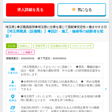
求人詳細を見る
気になる
埼玉県 | ◆正職員採用◆埼玉県に仕事を通じて貢献◆安定性＋働きやすさ◎
【埼玉県職員（設備職）】◆設計・施工・修繕等の経験者を歓
迎！
正社員
転勤なし
学歴不問
完全週休2日制
リモートワーク可
女性のおしごと掲載中
情報更新日：2026/05/26
終了予定日：
2026/08/24
《埼玉県職員としてまちづくりに貢献！》 ◆電気・機械設備の
設計・積算、浄水場の運転管理、中小企業への研究開発支援等を
仕事内容
お任せします。
◆令和8年4月1日現在で27歳以上61歳未満の人 ◆「求める職務
経験の例・能力例」等を活用し、即戦力として県政の発展に貢献
対象と
できる人
なる方
◆埼玉県庁（さいたま市）・もしくは埼玉県内にある地域の各機
関に配属となります。 ※転居を伴う転勤は…
勤務地
月給295,000円～※月給は、採用される人の民間企業等での職務
経験の内容等に応じて、在職する職員の給与と同等の額の…
給与