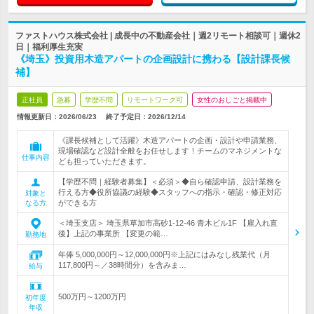
ファストハウス株式会社 | 成長中の不動産会社｜週2リモート相談可｜週休2
日｜福利厚生充実
《埼玉》投資用木造アパートの企画設計に携わる【設計課長候
補】
正社員
急募
学歴不問
リモートワーク可
女性のおしごと掲載中
情報更新日：2026/06/23
終了予定日：
2026/12/14
《課長候補として活躍》木造アパートの企画・設計や申請業務、
現場確認など設計全般をお任せします！チームのマネジメントな
仕事内容
ども担っていただきます。
【学歴不問｜経験者募集】＜必須＞◆自ら確認申請、設計業務を
行える方◆役所協議の経験◆スタッフへの指示・確認・修正対応
対象と
ができる方
なる方
＜埼玉支店＞ 埼玉県草加市高砂1-12-46 青木ビル1F 【雇入れ直
後】上記の事業所 【変更の範…
勤務地
年俸 5,000,000円～12,000,000円※上記にはみなし残業代（月
117,800円～／38時間分）を含みま…
給与
500万円～1200万円
初年度
年収