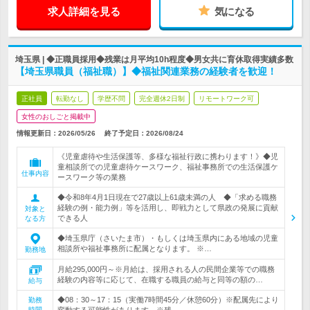
求人詳細を見る
気になる
埼玉県 | ◆正職員採用◆残業は月平均10h程度◆男女共に育休取得実績多数
【埼玉県職員（福祉職）】◆福祉関連業務の経験者を歓迎！
正社員
転勤なし
学歴不問
完全週休2日制
リモートワーク可
女性のおしごと掲載中
情報更新日：2026/05/26
終了予定日：
2026/08/24
《児童虐待や生活保護等、多様な福祉行政に携わります！》◆児
童相談所での児童虐待ケースワーク、福祉事務所での生活保護ケ
仕事内容
ースワーク等の業務
◆令和8年4月1日現在で27歳以上61歳未満の人 ◆「求める職務
経験の例・能力例」等を活用し、即戦力として県政の発展に貢献
対象と
できる人
なる方
◆埼玉県庁（さいたま市）・もしくは埼玉県内にある地域の児童
相談所や福祉事務所に配属となります。 ※…
勤務地
月給295,000円～※月給は、採用される人の民間企業等での職務
経験の内容等に応じて、在職する職員の給与と同等の額の…
給与
◆08：30～17：15（実働7時間45分／休憩60分）※配属先により
勤務
時間