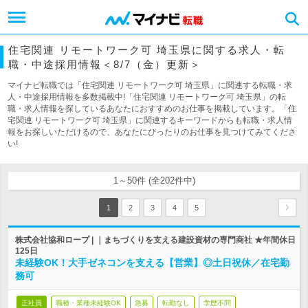
住宅関連 リモートワーク可 埼玉県に関する求人・転
職・中途採用情報＜8/7（金）更新＞
マイナビ転職では「住宅関連 リモートワーク可 埼玉県」に関連する転職・求
人・中途採用情報を多数掲載中!「住宅関連 リモートワーク可 埼玉県」の転
職・求人情報を探しているあなたにおすすめのお仕事を掲載しています。「住
宅関連 リモートワーク可 埼玉県」に関連するキーワードからも転職・求人情
報をお探しいただけるので、あなたにぴったりのお仕事を見つけてみてくださ
い!
1～50件 (全202件中)
1
2
3
4
5
株式会社協和ロープ | ｜まちづくりを支える建設資材の専門商社 ★年間休日
125日
未経験OK！大手ゼネコンを支える【営業】◎土日祝休／在宅勤
務可
正社員
職種・業種未経験OK
急募
転勤なし
学歴不問