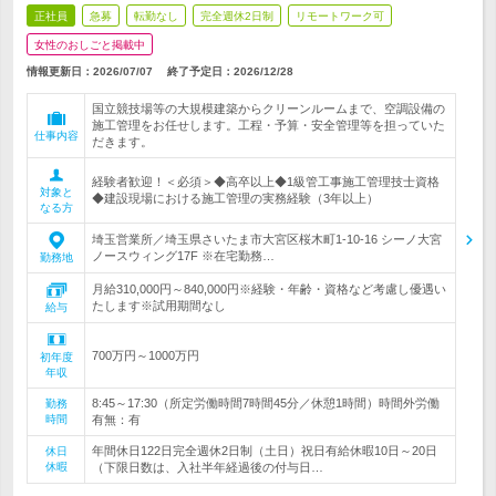
正社員
急募
転勤なし
完全週休2日制
リモートワーク可
女性のおしごと掲載中
情報更新日：2026/07/07
終了予定日：
2026/12/28
国立競技場等の大規模建築からクリーンルームまで、空調設備の
施工管理をお任せします。工程・予算・安全管理等を担っていた
仕事内容
だきます。
経験者歓迎！＜必須＞◆高卒以上◆1級管工事施工管理技士資格
対象と
◆建設現場における施工管理の実務経験（3年以上）
なる方
埼玉営業所／埼玉県さいたま市大宮区桜木町1-10-16 シーノ大宮
ノースウィング17F ※在宅勤務…
勤務地
月給310,000円～840,000円※経験・年齢・資格など考慮し優遇い
たします※試用期間なし
給与
700万円～1000万円
初年度
年収
8:45～17:30（所定労働時間7時間45分／休憩1時間）時間外労働
勤務
時間
有無：有
年間休日122日完全週休2日制（土日）祝日有給休暇10日～20日
休日
休暇
（下限日数は、入社半年経過後の付与日…