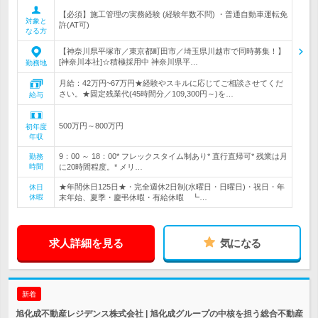
【必須】施工管理の実務経験 (経験年数不問) ・普通自動車運転免
対象と
許(AT可)
なる方
【神奈川県平塚市／東京都町田市／埼玉県川越市で同時募集！】
[神奈川本社]☆積極採用中 神奈川県平…
勤務地
月給：42万円~67万円★経験やスキルに応じてご相談させてくだ
さい。★固定残業代(45時間分／109,300円～)を…
給与
500万円～800万円
初年度
年収
9：00 ～ 18：00* フレックスタイム制あり* 直行直帰可* 残業は月
勤務
時間
に20時間程度。* メリ…
★年間休日125日★・完全週休2日制(水曜日・日曜日)・祝日・年
休日
休暇
末年始、夏季・慶弔休暇・有給休暇 ┗…
求人詳細を見る
気になる
新着
旭化成不動産レジデンス株式会社 | 旭化成グループの中核を担う総合不動産