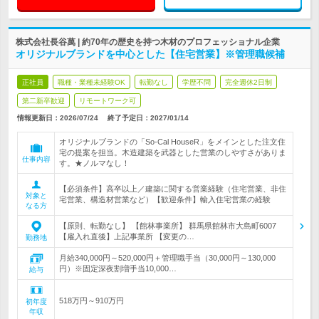
株式会社長谷萬 | 約70年の歴史を持つ木材のプロフェッショナル企業
オリジナルブランドを中心とした【住宅営業】※管理職候補
正社員
職種・業種未経験OK
転勤なし
学歴不問
完全週休2日制
第二新卒歓迎
リモートワーク可
情報更新日：2026/07/24
終了予定日：
2027/01/14
オリジナルブランドの「So-Cal HouseR」をメインとした注文住
宅の提案を担当。木造建築を武器とした営業のしやすさがありま
仕事内容
す。★ノルマなし！
【必須条件】高卒以上／建築に関する営業経験（住宅営業、非住
対象と
宅営業、構造材営業など）【歓迎条件】輸入住宅営業の経験
なる方
【原則、転勤なし】 【館林事業所】 群馬県館林市大島町6007
【雇入れ直後】上記事業所 【変更の…
勤務地
月給340,000円～520,000円＋管理職手当（30,000円～130,000
円）※固定深夜割増手当10,000…
給与
518万円～910万円
初年度
年収