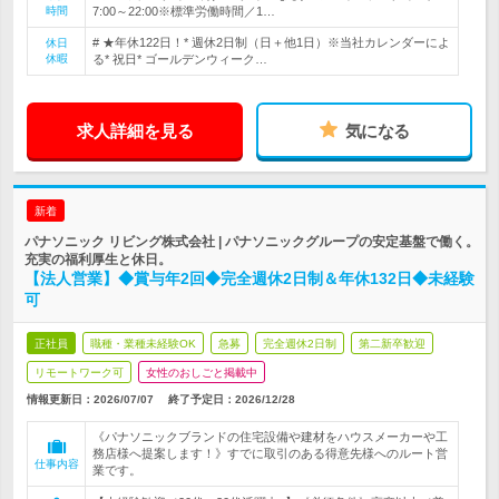
時間
7:00～22:00※標準労働時間／1…
# ★年休122日！* 週休2日制（日＋他1日）※当社カレンダーによ
休日
休暇
る* 祝日* ゴールデンウィーク…
求人詳細を見る
気になる
新着
パナソニック リビング株式会社 | パナソニックグループの安定基盤で働く。
充実の福利厚生と休日。
【法人営業】◆賞与年2回◆完全週休2日制＆年休132日◆未経験
可
正社員
職種・業種未経験OK
急募
完全週休2日制
第二新卒歓迎
リモートワーク可
女性のおしごと掲載中
情報更新日：2026/07/07
終了予定日：
2026/12/28
《パナソニックブランドの住宅設備や建材をハウスメーカーや工
務店様へ提案します！》すでに取引のある得意先様へのルート営
仕事内容
業です。