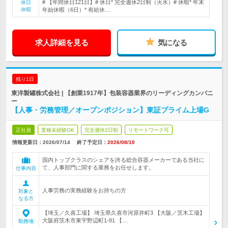
# 【年間休日121日】# 休日* 完全週休2日制（火水）# 休暇* 年末
休日
休暇
年始休暇（6日）* 有給休…
求人詳細を見る
気になる
残り1日
東洋製罐株式会社 | 【創業1917年】包装容器業界のリーディングカンパニ
ー
【人事・労務管理／オープンポジション】東証プライム上場G
正社員
業種未経験OK
完全週休2日制
リモートワーク可
情報更新日：2026/07/14
終了予定日：
2026/08/10
国内トップクラスのシェアを誇る総合容器メーカーである当社に
て、人事部門に関する業務をお任せします。
仕事内容
人事労務の実務経験をお持ちの方
対象と
なる方
【埼玉／久喜工場】 埼玉県久喜市河原井町3 【大阪／茨木工場】
大阪府茨木市東宇野辺町1-81 【…
勤務地