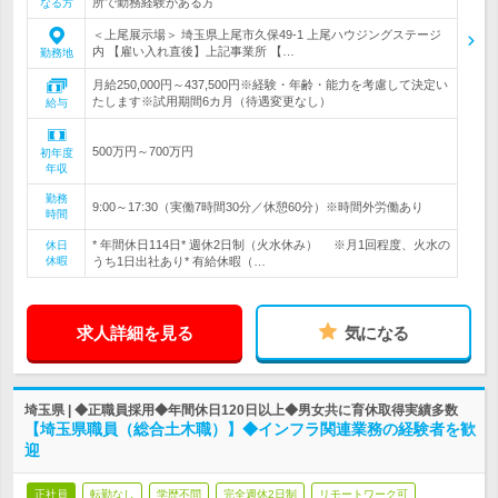
所で勤務経験がある方
なる方
＜上尾展示場＞ 埼玉県上尾市久保49-1 上尾ハウジングステージ
内 【雇い入れ直後】上記事業所 【…
勤務地
月給250,000円～437,500円※経験・年齢・能力を考慮して決定い
たします※試用期間6カ月（待遇変更なし）
給与
500万円～700万円
初年度
年収
勤務
9:00～17:30（実働7時間30分／休憩60分）※時間外労働あり
時間
* 年間休日114日* 週休2日制（火水休み） ※月1回程度、火水の
休日
休暇
うち1日出社あり* 有給休暇（…
求人詳細を見る
気になる
埼玉県 | ◆正職員採用◆年間休日120日以上◆男女共に育休取得実績多数
【埼玉県職員（総合土木職）】◆インフラ関連業務の経験者を歓
迎
正社員
転勤なし
学歴不問
完全週休2日制
リモートワーク可