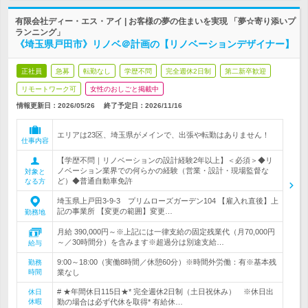
有限会社ディー・エス・アイ | お客様の夢の住まいを実現 「夢☆寄り添いプ
ランニング」
《埼玉県戸田市》リノベ＠計画の【リノベーションデザイナー】
正社員
急募
転勤なし
学歴不問
完全週休2日制
第二新卒歓迎
リモートワーク可
女性のおしごと掲載中
情報更新日：2026/05/26
終了予定日：
2026/11/16
エリアは23区、埼玉県がメインで、出張や転勤はありません！
仕事内容
【学歴不問｜リノベーションの設計経験2年以上】＜必須＞◆リ
ノベーション業界での何らかの経験（営業・設計・現場監督な
対象と
ど）◆普通自動車免許
なる方
埼玉県上戸田3-9-3 プリムローズガーデン104 【雇入れ直後】上
記の事業所 【変更の範囲】変更…
勤務地
月給 390,000円～※上記には一律支給の固定残業代（月70,000円
～／30時間分）を含みます※超過分は別途支給…
給与
9:00～18:00（実働8時間／休憩60分）※時間外労働：有※基本残
勤務
時間
業なし
# ★年間休日115日★* 完全週休2日制（土日祝休み） ※休日出
休日
休暇
勤の場合は必ず代休を取得* 有給休…