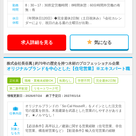
8：30～17：30所定労働時間：8時間休憩：60分時間外労働の有
勤務
時間
無：有
《年間休日120日》◆完全週休2日制（土日祝休み）└会社カレン
休日
休暇
ダーにより、祝日のある週の土曜日が出勤…
求人詳細を見る
気になる
株式会社長谷萬 | 約70年の歴史を持つ木材のプロフェッショナル企業
オリジナルブランドを中心とした【住宅営業】※エキスパート職
正社員
職種・業種未経験OK
転勤なし
学歴不問
完全週休2日制
第二新卒歓迎
リモートワーク可
情報更新日：2026/07/24
終了予定日：
2027/01/14
オリジナルブランドの「So-Cal HouseR」をメインとした注文住
宅の提案を担当。木造建築を武器とした営業のしやすさがありま
仕事内容
す。★ノルマなし！
【必須条件】高卒以上／建築に関する営業経験（住宅営業、非住
対象と
宅営業、構造材営業など）【歓迎条件】輸入住宅営業の経験
なる方