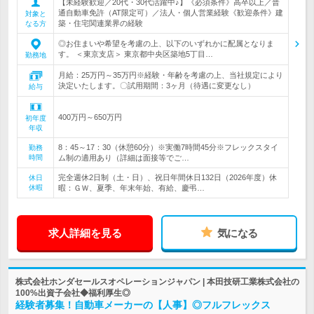
【未経験歓迎／20代・30代活躍中♪】《必須条件》高卒以上／普
通自動車免許（AT限定可）／法人・個人営業経験《歓迎条件》建
対象と
築・住宅関連業界の経験
なる方
◎お住まいや希望を考慮の上、以下のいずれかに配属となりま
す。 ＜東京支店＞ 東京都中央区築地5丁目…
勤務地
月給：25万円～35万円※経験・年齢を考慮の上、当社規定により
決定いたします。〇試用期間：3ヶ月（待遇に変更なし）
給与
400万円～650万円
初年度
年収
8：45～17：30（休憩60分）※実働7時間45分※フレックスタイ
勤務
時間
ム制の適用あり（詳細は面接等でご…
完全週休2日制（土・日）、祝日年間休日132日（2026年度）休
休日
休暇
暇：ＧＷ、夏季、年末年始、有給、慶弔…
求人詳細を見る
気になる
株式会社ホンダセールスオペレーションジャパン | 本田技研工業株式会社の
100%出資子会社◆福利厚生◎
経験者募集！自動車メーカーの【人事】◎フルフレックス