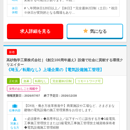
変動する可能性があります。※残…
# ＼年間休日120日以上／【休日】* 完全週休2日制（土日）* 祝日
休日
休暇
※休日が変則的となる職場もあり…
求人詳細を見る
気になる
新着
高砂熱学工業株式会社 | 《創立100周年越え》設備で社会に貢献する環境ク
リエイター
《埼玉／転勤なし》上場企業の【電気設備施工管理】
正社員
急募
転勤なし
完全週休2日制
リモートワーク可
女性のおしごと掲載中
情報更新日：2026/07/07
終了予定日：
2026/12/28
【DX化・働き方改革推進中】商業施設や工場など、さまざまな
建物の電気設備の施工管理業務をお任せします。
仕事内容
＜必須要件＞◆高専卒以上／以下すべてに該当する方◆1級電気
工事施工管理技士または1級電気工事施工管理技士補資格保有者
対象と
◆電気設備施工管理経験
なる方