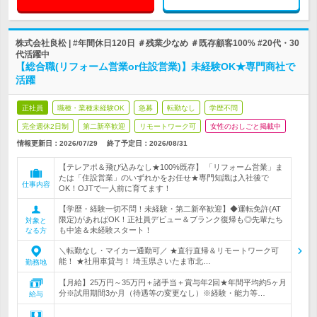
株式会社良松 | #年間休日120日 ＃残業少なめ ＃既存顧客100% #20代・30
代活躍中
【総合職(リフォーム営業or住設営業)】未経験OK★専門商社で
活躍
正社員
職種・業種未経験OK
急募
転勤なし
学歴不問
完全週休2日制
第二新卒歓迎
リモートワーク可
女性のおしごと掲載中
情報更新日：2026/07/29
終了予定日：
2026/08/31
【テレアポ＆飛び込みなし★100%既存】 「リフォーム営業」ま
たは「住設営業」のいずれかをお任せ★専門知識は入社後で
仕事内容
OK！OJTで一人前に育てます！
【学歴・経験一切不問！未経験・第二新卒歓迎】◆運転免許(AT
限定)があればOK！正社員デビュー＆ブランク復帰も◎先輩たち
対象と
も中途＆未経験スタート！
なる方
＼転勤なし・マイカー通勤可／ ★直行直帰＆リモートワーク可
能！ ★社用車貸与！ 埼玉県さいたま市北…
勤務地
【月給】25万円～35万円＋諸手当＋賞与年2回★年間平均約5ヶ月
分※試用期間3か月（待遇等の変更なし）※経験・能力等…
給与