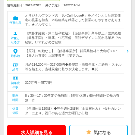
情報更新日：2026/07/24
終了予定日：
2027/01/14
オリジナルブランドの「So-Cal HouseR」をメインとした注文住
宅の提案を担当。木造建築を武器とした営業のしやすさがありま
仕事内容
す。★ノルマなし！
《業界未経験・第二新卒歓迎》【必須条件】高卒以上／営業経験
（業界不問）・建築、住宅設備、設計デザインに関わる業界での
対象と
経験、いずれかのご経験
なる方
【原則、転勤なし】 【館林事業所】 群馬県館林市大島町6007
【雇入れ直後】上記事業所 【変更の…
勤務地
月給214,200円～327,000円◆希望額・前職年収・ご経験・スキル
等を踏まえ、当社規定に基づき決定します。◆試…
給与
320万円～457万円
初年度
年収
8：30～17：30所定労働時間：8時間休憩：60分時間外労働の有
勤務
時間
無：有
《年間休日120日》◆完全週休2日制（土日祝休み）└会社カレン
休日
休暇
ダーにより、祝日のある週の土曜日が出勤…
求人詳細を見る
気になる