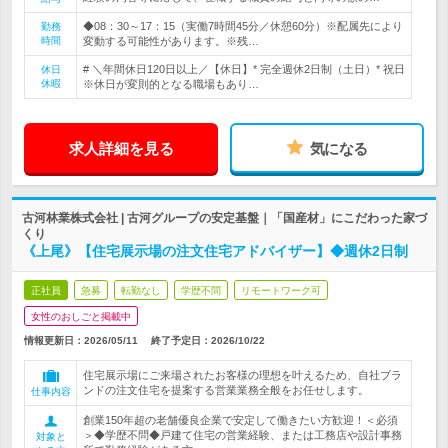
◆08：30～17：15（実働7時間45分／休憩60分）※配属先により
勤務
時間
変動する可能性があります。※残…
# ＼年間休日120日以上／【休日】* 完全週休2日制（土日）* 祝日
休日
休暇
※休日が変則的となる職場もあり…
求人詳細を見る
気になる
古河林業株式会社 | 古河グループの安定基盤｜「国産材」にこだわった家づ
くり
《上尾》【住宅展示場の注文住宅アドバイザー】◆週休2日制
正社員
急募
転勤なし
学歴不問
リモートワーク可
女性のおしごと掲載中
情報更新日：2026/05/11
終了予定日：
2026/10/22
住宅展示場にご来場されたお客様の理想を叶えるため、自社ブラ
ンドの注文住宅を提案する営業業務全般をお任せします。
仕事内容
創業150年超の老舗優良企業で安定して働きたい方歓迎！＜必須
＞◆学歴不問◆戸建て住宅の営業経験、または工務店や設計事務
対象と