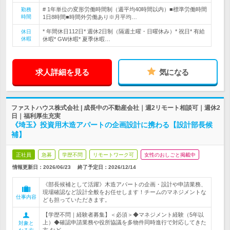
# 1年単位の変形労働時間制（週平均40時間以内）■標準労働時間
勤務
時間
1日8時間■時間外労働あり※月平均…
* 年間休日112日* 週休2日制（隔週土曜・日曜休み）* 祝日* 有給
休日
休暇
休暇* GW休暇* 夏季休暇…
求人詳細を見る
気になる
ファストハウス株式会社 | 成長中の不動産会社｜週2リモート相談可｜週休2
日｜福利厚生充実
《埼玉》投資用木造アパートの企画設計に携わる【設計部長候
補】
正社員
急募
学歴不問
リモートワーク可
女性のおしごと掲載中
情報更新日：2026/06/23
終了予定日：
2026/12/14
《部長候補として活躍》木造アパートの企画・設計や申請業務、
現場確認など設計全般をお任せします！チームのマネジメントな
仕事内容
ども担っていただきます。
【学歴不問｜経験者募集】＜必須＞◆マネジメント経験（5年以
上）◆確認申請業務や役所協議を多物件同時進行で対応してきた
対象と
方 など...