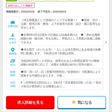
女性のおしごと掲載中
情報更新日：2026/05/26
終了予定日：
2026/08/24
《埼玉県職員として地域のインフラを整備！》 ◆道路・河川・
公園・都市計画・農地・上下水道等の企画・設計・施工監理をお
仕事内容
任せします。
◆令和8年4月1日現在で27歳以上61歳未満の人 ◆「求める職務
経験の例・能力例」等を活用し、即戦力として県政の発展に貢献
対象と
できる人
なる方
◆埼玉県庁（さいたま市）・もしくは埼玉県内にある地域の各機
関に配属します。 ※転居を伴う転勤は原則…
勤務地
月給295,000円～※月給は、採用される人の民間企業等での職務
経験の内容等に応じて、在職する職員の給与と同等の額の…
給与
◆08：30～17：15（実働7時間45分／休憩60分）※配属先により
勤務
時間
変動する可能性があります。※残…
# ＼年間休日120日以上／【休日】* 完全週休2日制（土日）* 祝日
休日
休暇
※休日が変則的となる職場もあり…
求人詳細を見る
気になる