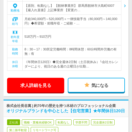
【原則、転勤なし】 【館林事業所】 群馬県館林市大島町6007
【雇入れ直後】上記事業所 【変更の…
勤務地
月給340,000円～520,000円＋一律技能手当（80,000円～140,000
円）◆希望額・前職年収・ご経験・…
給与
518万円～910万円
初年度
年収
8：30～17：30所定労働時間：8時間休憩：60分時間外労働の有
勤務
時間
無：有
《年間休日120日》◆完全週休2日制（土日祝休み）└会社カレン
休日
休暇
ダーにより、祝日のある週の土曜日が出勤…
求人詳細を見る
気になる
株式会社長谷萬 | 約70年の歴史を持つ木材のプロフェッショナル企業
オリジナルブランドを中心とした【住宅営業】★年間休日120日
正社員
職種・業種未経験OK
転勤なし
学歴不問
完全週休2日制
第二新卒歓迎
リモートワーク可