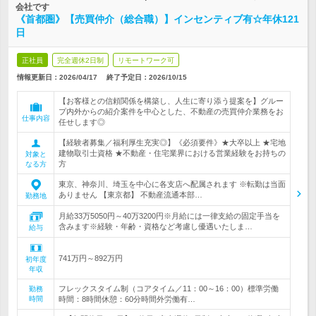
会社です
《首都圏》【売買仲介（総合職）】インセンティブ有☆年休121
日
正社員
完全週休2日制
リモートワーク可
情報更新日：2026/04/17
終了予定日：
2026/10/15
【お客様との信頼関係を構築し、人生に寄り添う提案を】グルー
プ内外からの紹介案件を中心とした、不動産の売買仲介業務をお
仕事内容
任せします◎
【経験者募集／福利厚生充実◎】《必須要件》★大卒以上 ★宅地
建物取引士資格 ★不動産・住宅業界における営業経験をお持ちの
対象と
方
なる方
東京、神奈川、埼玉を中心に各支店へ配属されます ※転勤は当面
ありません 【東京都】 不動産流通本部…
勤務地
月給33万5050円～40万3200円※月給には一律支給の固定手当を
含みます※経験・年齢・資格など考慮し優遇いたしま…
給与
741万円～892万円
初年度
年収
フレックスタイム制（コアタイム／11：00～16：00）標準労働
勤務
時間
時間：8時間休憩：60分時間外労働有…