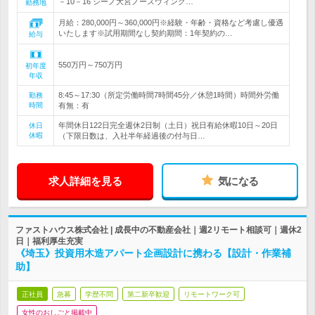
－10－16 シーノ大宮ノースウィング…
勤務地
月給：280,000円～360,000円※経験・年齢・資格など考慮し優遇
いたします※試用期間なし契約期間：1年契約の…
給与
550万円～750万円
初年度
年収
8:45～17:30（所定労働時間7時間45分／休憩1時間）時間外労働
勤務
時間
有無：有
年間休日122日完全週休2日制（土日）祝日有給休暇10日～20日
休日
休暇
（下限日数は、入社半年経過後の付与日…
求人詳細を見る
気になる
ファストハウス株式会社 | 成長中の不動産会社｜週2リモート相談可｜週休2
日｜福利厚生充実
《埼玉》投資用木造アパート企画設計に携わる【設計・作業補
助】
正社員
急募
学歴不問
第二新卒歓迎
リモートワーク可
女性のおしごと掲載中