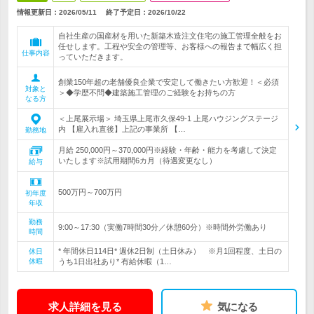
情報更新日：2026/05/11
終了予定日：
2026/10/22
自社生産の国産材を用いた新築木造注文住宅の施工管理全般をお
任せします。工程や安全の管理等、お客様への報告まで幅広く担
仕事内容
っていただきます。
創業150年超の老舗優良企業で安定して働きたい方歓迎！＜必須
対象と
＞◆学歴不問◆建築施工管理のご経験をお持ちの方
なる方
＜上尾展示場＞ 埼玉県上尾市久保49-1 上尾ハウジングステージ
内 【雇入れ直後】上記の事業所 【…
勤務地
月給 250,000円～370,000円※経験・年齢・能力を考慮して決定
いたします※試用期間6カ月（待遇変更なし）
給与
500万円～700万円
初年度
年収
勤務
9:00～17:30（実働7時間30分／休憩60分）※時間外労働あり
時間
* 年間休日114日* 週休2日制（土日休み） ※月1回程度、土日の
休日
休暇
うち1日出社あり* 有給休暇（1…
求人詳細を見る
気になる