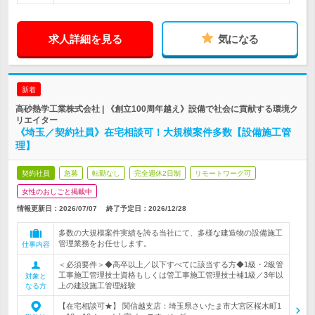
求人詳細を見る
気になる
新着
高砂熱学工業株式会社 | 《創立100周年越え》設備で社会に貢献する環境ク
リエイター
《埼玉／契約社員》在宅相談可！大規模案件多数【設備施工管
理】
契約社員
急募
転勤なし
完全週休2日制
リモートワーク可
女性のおしごと掲載中
情報更新日：2026/07/07
終了予定日：
2026/12/28
多数の大規模案件実績を誇る当社にて、多様な建造物の設備施工
管理業務をお任せします。
仕事内容
＜必須要件＞◆高卒以上／以下すべてに該当する方◆1級・2級管
工事施工管理技士資格もしくは管工事施工管理技士補1級／3年以
対象と
上の建設施工管理経験
なる方
【在宅相談可★】 関信越支店：埼玉県さいたま市大宮区桜木町1