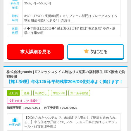
350万円～550万円
初年度
年収
8:30～17:30（実働8時間）※リフォーム部門はフレックスタイム
勤務
時間
制も相談可能# ＼ある1日の流れ…
# ◆年間休日120日◆* 完全週休2日制* 祝日* 有給休暇* GW・夏
休日
休暇
季・冬季休暇
求人詳細を見る
気になる
株式会社grands | #フレックスタイム制あり #充実の福利厚生 #DX推進で負
担軽減
【施工管理】年休125日/平均残業20H/DX化効率よく働けます！
正社員
急募
転勤なし
学歴不問
第二新卒歓迎
女性のおしごと掲載中
情報更新日：2026/03/31
終了予定日：
2026/09/28
【DX化されたシステムで、未経験でも安心して現場を進められ
る！】中古住宅や戸建てのリノベーション工事におけるスケジュ
仕事内容
ール・品質管理を担当