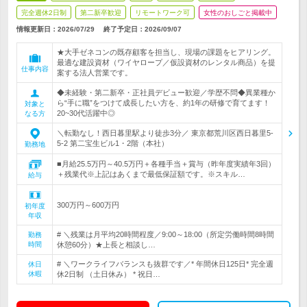
完全週休2日制
第二新卒歓迎
リモートワーク可
女性のおしごと掲載中
情報更新日：2026/07/29
終了予定日：
2026/09/07
★大手ゼネコンの既存顧客を担当し、現場の課題をヒアリング。
最適な建設資材（ワイヤロープ／仮設資材のレンタル商品）を提
仕事内容
案する法人営業です。
◆未経験・第二新卒・正社員デビュー歓迎／学歴不問◆異業種か
ら“手に職”をつけて成長したい方を、約1年の研修で育てます！
対象と
20~30代活躍中◎
なる方
＼転勤なし！西日暮里駅より徒歩3分／ 東京都荒川区西日暮里5-
5-2 第二宝生ビル1・2階（本社）
勤務地
■月給25.5万円～40.5万円＋各種手当＋賞与（昨年度実績年3回）
＋残業代※上記はあくまで最低保証額です。※スキル…
給与
300万円～600万円
初年度
年収
# ＼残業は月平均20時間程度／9:00～18:00（所定労働時間8時間
勤務
時間
休憩60分）★上長と相談し…
# ＼ワークライフバランスも抜群です／* 年間休日125日* 完全週
休日
休暇
休2日制 （土日休み） * 祝日…