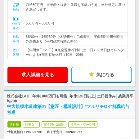
月給30万円～※年齢・経験・前職を考慮のうえ、当社規定に基づ
き決定します。
給与
500万円～650万円
初年度
年収
8時00分～16時30分（休憩45分）労働時間：実働7時間45分時間
勤務
時間
外勤務あり（平均残業時間25時間…
【年間休日120日】■完全週休2日制（土・日）※休日はカレンダ
休日
休暇
ーによる■年間有給休暇（10日～20日…
求人詳細を見る
気になる
株式会社LAD | 年俸1000万円も可能│年休120日以上│土日祝休み│残業月平
均20h
中大規模木造建築の【意匠・構造設計】*フルリモOK*前職給与
考慮
正社員
転勤なし
完全週休2日制
リモートワーク可
情報更新日：2026/07/31
終了予定日：
2026/08/27