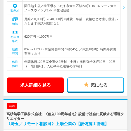
関信越支店／埼玉県さいたま市大宮区桜木町1-10-16 シーノ大宮
ノースウィング17F ※在宅勤務…
勤務地
月給290,000円～840,000円※経験・年齢・資格など考慮し優遇い
たします※試用期間なし
給与
620万円～1000万円
初年度
年収
8:45～17:30（所定労働時間7時間45分／休憩1時間）時間外労働
勤務
時間
有無：あり
年間休日122日完全週休2日制（土日）祝日有給休暇10日～20日
休日
休暇
（下限日数は、入社半年経過後の付与日…
求人詳細を見る
気になる
新着
高砂熱学工業株式会社 | 《創立100周年越え》設備で社会に貢献する環境ク
リエイター
《埼玉／リモート相談可》上場企業の【設備施工管理】