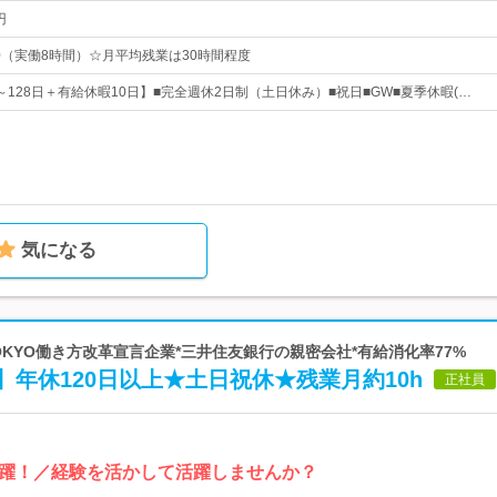
円
00（実働8時間）☆月平均残業は30時間程度
0～128日＋有給休暇10日】■完全週休2日制（土日休み）■祝日■GW■夏季休暇(…
気になる
OKYO働き方改革宣言企業*三井住友銀行の親密会社*有給消化率77%
年休120日以上★土日祝休★残業月約10h
正社員
躍！／経験を活かして活躍しませんか？