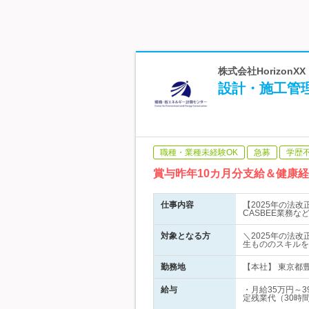
株式会社HorizonX
設計・施工管
職種・業種未経験OK
急募
学歴
賞与昨年10カ月分支給＆健康
仕事内容
【2025年の法
CASBEE業務
対象となる方
＼2025年の法
生もののスキルを
勤務地
【本社】 東京都豊
給与
・月給35万円～
定残業代（30時