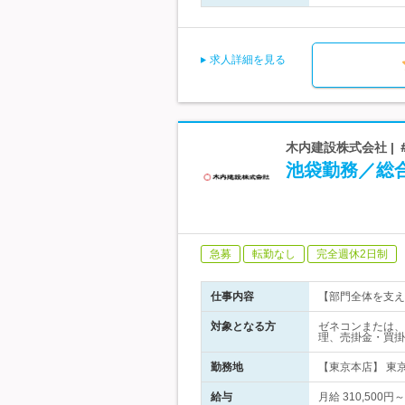
求人詳細を見る
木内建設株式会社 | 
池袋勤務／総
急募
転勤なし
完全週休2日制
仕事内容
【部門全体を支え
対象となる方
ゼネコンまたは、
理、売掛金・買掛
勤務地
【東京本店】 東
給与
月給 310,500