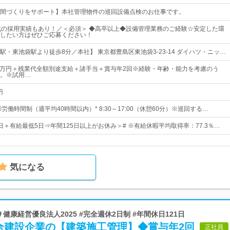
間づくりをサポート】本社管理物件の巡回設備点検のお仕事です。
代の採用実績もあり！／＜必須＞ ◆高卒以上◆設備管理業務のご経験☆安定した環
したい方はぜひご応募ください！
駅・東池袋駅より徒歩8分／本社】 東京都豊島区東池袋3-23-14 ダイハツ・ニッ…
27万円＋残業代全額別途支給＋諸手当＋賞与年2回※経験・年齢・能力を考慮のう
。※試用…
円
形労働時間制（週平均40時間以内）* 8:30～17:00（休憩60分）※巡回する…
0日＋有給最低5日⇒年間125日以上がお休み＞# ※有給休暇平均取得率：77.3％…
気になる
＃健康経営優良法人2025 #完全週休2日制 #年間休日121日
合建設企業の【建築施工管理】◆賞与年2回
正社員