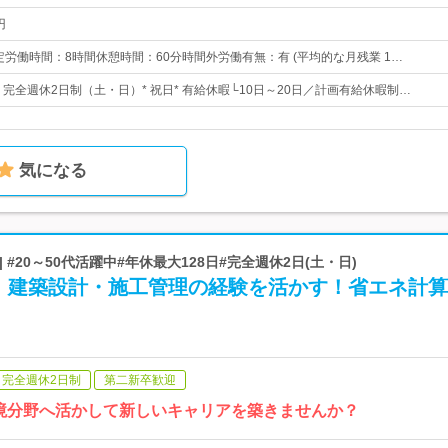
円
:30所定労働時間：8時間休憩時間：60分時間外労働有無：有 (平均的な月残業 1…
日* 完全週休2日制（土・日）* 祝日* 有給休暇└10日～20日／計画有給休暇制…
気になる
X | #20～50代活躍中#年休最大128日#完全週休2日(土・日)
】建築設計・施工管理の経験を活かす！省エネ計算
完全週休2日制
第二新卒歓迎
境分野へ活かして新しいキャリアを築きませんか？