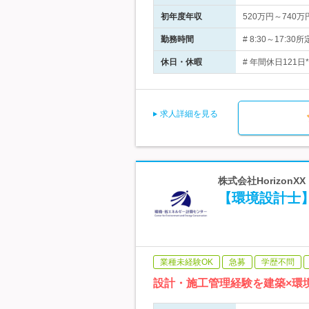
初年度年収
520万円～740万
勤務時間
# 8:30～17
休日・休暇
# 年間休日121
求人詳細を見る
株式会社HorizonX
【環境設計士
業種未経験OK
急募
学歴不問
設計・施工管理経験を建築×環