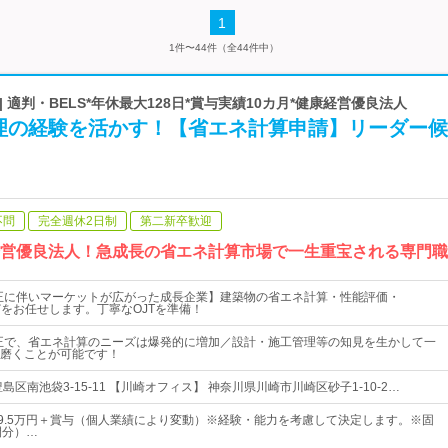
1
1件〜44件（全44件中）
X | 適判・BELS*年休最大128日*賞与実績10カ月*健康経営優良法人
理の経験を活かす！【省エネ計算申請】リーダー候
不問
完全週休2日制
第二新卒歓迎
経営優良法人！急成長の省エネ計算市場で一生重宝される専門
改正に伴いマーケットが広がった成長企業】建築物の省エネ計算・性能評価・
などをお任せします。丁寧なOJTを準備！
改正で、省エネ計算のニーズは爆発的に増加／設計・施工管理等の知見を生かして一
磨くことが可能です！
島区南池袋3-15-11 【川崎オフィス】 神奈川県川崎市川崎区砂子1-10-2…
39.5万円＋賞与（個人業績により変動）※経験・能力を考慮して決定します。※固
間分）…