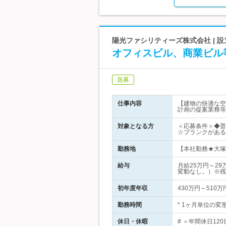
陽光ファシリティーズ株式会社 | 
オフィスビル、商業ビル
急募
仕事内容
【建物の快適な空
計画の提案業務等
対象となる方
＜応募条件＞◆普
☆ブランクがある
勤務地
【本社勤務★大塚
給与
月給25万円～2
変動なし。）※残
初年度年収
430万円～510万
勤務時間
* 1ヶ月単位の変形
休日・休暇
# ＜年間休日120