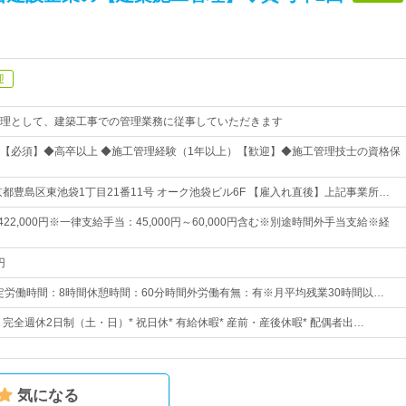
迎
理として、建築工事での管理業務に従事していただきます
【必須】◆高卒以上 ◆施工管理経験（1年以上）【歓迎】◆施工管理技士の資格保
京都豊島区東池袋1丁目21番11号 オーク池袋ビル6F 【雇入れ直後】上記事業所…
～422,000円※一律支給手当：45,000円～60,000円含む※別途時間外手当支給※経
円
:00所定労働時間：8時間休憩時間：60分時間外労働有無：有※月平均残業30時間以…
日* 完全週休2日制（土・日）* 祝日休* 有給休暇* 産前・産後休暇* 配偶者出…
気になる