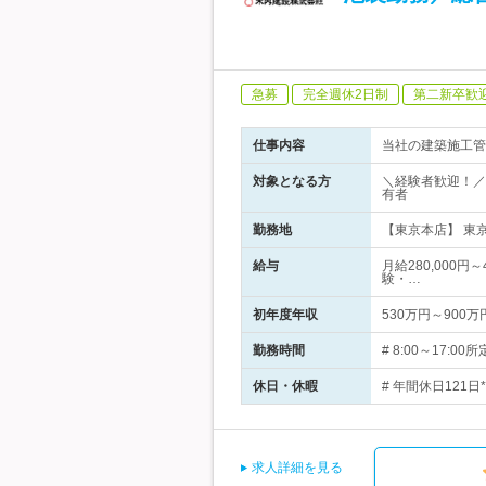
急募
完全週休2日制
第二新卒歓
仕事内容
当社の建築施工管
対象となる方
＼経験者歓迎！／
有者
勤務地
【東京本店】 東
給与
月給280,000円
験・…
初年度年収
530万円～900万
勤務時間
# 8:00～17
休日・休暇
# 年間休日121
求人詳細を見る