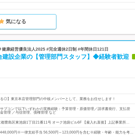
気になる
＃健康経営優良法人2025 #完全週休2日制 #年間休日121日
合建設企業の【管理部門スタッフ】◆経験者歓迎
る◎】東京本店管理部門の中核メンバーとして、業務をお任せします！
サブコンで以下いずれかの実務経験：予算管理・原価管理／請求書発行、支払管
金管理 ／与信管理、債権管理 など
京都豊島区東池袋1丁目21番11号 オーク池袋ビル6F 【雇入れ直後】上記事業所…
円～448,000円※一律支給手当 56,500円～123,000円を含む※経験・年齢・能力を考…