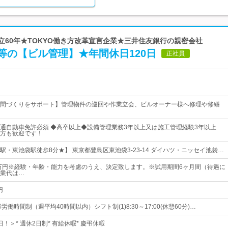
設立60年★TOKYO働き方改革宣言企業★三井住友銀行の親密会社
等の【ビル管理】★年間休日120日
正社員
間づくりをサポート】管理物件の巡回や作業立会、ビルオーナー様へ修理や修繕
通自動車免許必須 ◆高卒以上◆設備管理業務3年以上又は施工管理経験3年以上
方も歓迎です！
駅・東池袋駅徒歩8分★】 東京都豊島区東池袋3-23-14 ダイハツ・ニッセイ池袋…
9万円※経験・年齢・能力を考慮のうえ、決定致します。※試用期間6ヶ月間（待遇に
業代は…
円
労働時間制（週平均40時間以内）シフト制(1)8:30～17:00(休憩60分)…
日！＞* 週休2日制* 有給休暇* 慶弔休暇