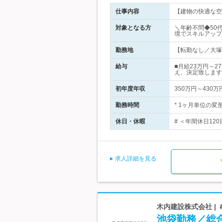
仕事内容
【建物の快適な空
対象となる方
＼年齢不問◆50
境でスキルアップ
勤務地
【転勤なし／大塚
給与
■月給23万円～
え、決定致します
初年度年収
350万円～430万
勤務時間
* 1ヶ月単位の変
休日・休暇
# ＜年間休日12
求人詳細を見る
木内建設株式会社 | 
池袋勤務／総