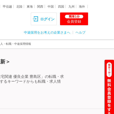
甲信越
北陸
東海
関西
中国
四国
九州
海外
簡単1分
ログイン
会員登録
中途採用をお考えの企業さまへ
ヘルプ
求人・転職・中途採用情報
更新＞
宅関連 優良企業 豊島区」の転職・求
連するキーワードからも転職・求人情