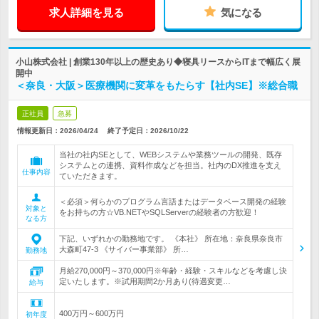
求人詳細を見る
気になる
小山株式会社 | 創業130年以上の歴史あり◆寝具リースからITまで幅広く展
開中
＜奈良・大阪＞医療機関に変革をもたらす【社内SE】※総合職
正社員
急募
情報更新日：2026/04/24
終了予定日：
2026/10/22
当社の社内SEとして、WEBシステムや業務ツールの開発、既存
システムとの連携、資料作成などを担当。社内のDX推進を支え
仕事内容
ていただきます。
＜必須＞何らかのプログラム言語またはデータベース開発の経験
対象と
をお持ちの方☆VB.NETやSQLServerの経験者の方歓迎！
なる方
下記、いずれかの勤務地です。 《本社》 所在地：奈良県奈良市
大森町47-3 《サイバー事業部》 所…
勤務地
月給270,000円～370,000円※年齢・経験・スキルなどを考慮し決
定いたします。※試用期間2か月あり(待遇変更…
給与
400万円～600万円
初年度