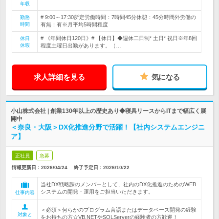
年収
# 9:00～17:30所定労働時間：7時間45分休憩：45分時間外労働の
勤務
時間
有無：有※月平均5時間程度
# 《年間休日120日》# 【休日】◆週休二日制* 土日* 祝日※年8回
休日
休暇
程度土曜日出勤があります。（…
求人詳細を見る
気になる
小山株式会社 | 創業130年以上の歴史あり◆寝具リースからITまで幅広く展
開中
＜奈良・大阪＞DX化推進分野で活躍！【社内システムエンジニ
ア】
正社員
急募
情報更新日：2026/04/24
終了予定日：
2026/10/22
当社DX戦略課のメンバーとして、社内のDX化推進のためのWEB
システムの開発・運用をご担当いただきます。
仕事内容
＜必須＞何らかのプログラム言語またはデータベース開発の経験
対象と
をお持ちの方☆VB.NETやSQLServerの経験者の方歓迎！