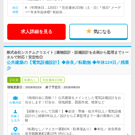
# 《年間休日…120日》* 完全週休2日制（土・日）* 祝日* メーデ
休日
休暇
ー* 年末年始休暇* 有給休…
求人詳細を見る
気になる
株式会社システムクリエイト | 建物設計・設備設計を企画から監理までトー
タルで対応！安定性◎
公共建築の【電気設備設計】◆奈良／転勤無 ◆年休124日／残業
少
正社員
転勤なし
完全週休2日制
情報更新日：2026/02/24
終了予定日：
2026/08/24
《地域社会に貢献！》公共建築をメインとした電気設備設計をお
任せします！打合せ、現地調査、図面作成、積算など
仕事内容
【経験をいかして活躍！】◆必須：専修・短大卒以上／電気設備
設計のご経験5年以上／設計から工事監理まで一連の業務のご経
対象と
験
なる方
《転勤なし／マイカー通勤OK・駐車場あり》 ◆本社／ 奈良県奈
良市鶴舞東町2番13号 VIVビル2…
勤務地