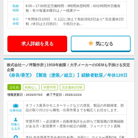
8:00～17:00所定労働時間：8時間休憩時間：60分時間外労働有
勤務
時間
無：有※毎週水曜日はノー残業デー
* 年間休日120日 ※上記に加えて有給消化5日あり* 完全週休2日
休日
休暇
制（休日は土日祝日） ※祝日があ…
求人詳細を見る
気になる
株式会社一ノ坪製作所 | 1958年創業！大手メーカーのOEMも手掛ける安定
企業
《奈良/香芝》【製造（塗装／組立）】経験者歓迎／年休120日
正社員
転勤なし
学歴不問
完全週休2日制
情報更新日：2026/07/03
終了予定日：
2026/12/24
オフィス家具やモニターラックなどの塗装、製品の外観検査、部
品の取り付けから梱包・出荷作業までを幅広くお任せします。
仕事内容
学歴不問！＜必須要件＞自動車免許をお持ちで製造職の実務経験
対象と
がある方＜歓迎要件＞塗装や組立の経験、フォークリフト資格
なる方
本社 奈良県香芝市今泉625 転勤：当面なし マイカー通勤OK 【雇