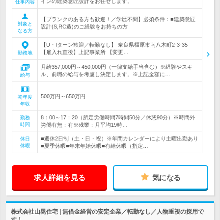
インの建築意匠設計をお任せします。
仕事内容
【ブランクのある方も歓迎！／学歴不問】必須条件：■建築意匠
対象と
設計(S,RC造)のご経験をお持ちの方
なる方
【U・Iターン歓迎／転勤なし】 奈良県橿原市南八木町2-3-35
【雇入れ直後】上記事業所 【変更…
勤務地
月給357,000円～450,000円（一律支給手当含む）※経験やスキ
ル、前職の給与を考慮し決定します。※上記金額に…
給与
500万円～650万円
初年度
年収
8：00～17：20（所定労働時間7時間50分／休憩90分）※時間外
勤務
時間
労働有無：有※残業：月平均19時…
■週休2日制（土・日・祝）※年間カレンダーにより土曜出勤あり
休日
休暇
■夏季休暇■年末年始休暇■有給休暇（指定…
求人詳細を見る
気になる
株式会社山晃住宅 | 無借金経営の安定企業／転勤なし／人物重視の採用で
す！