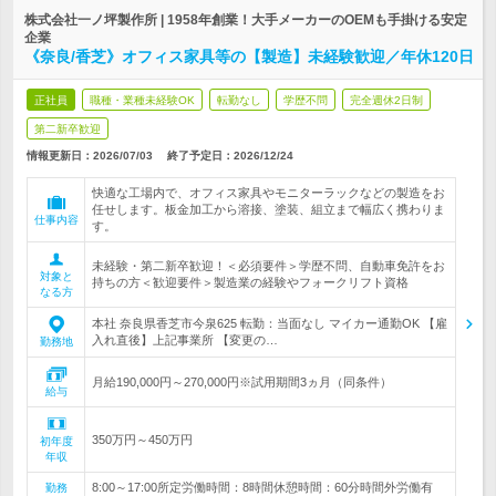
株式会社一ノ坪製作所 | 1958年創業！大手メーカーのOEMも手掛ける安定
企業
《奈良/香芝》オフィス家具等の【製造】未経験歓迎／年休120日
正社員
職種・業種未経験OK
転勤なし
学歴不問
完全週休2日制
第二新卒歓迎
情報更新日：2026/07/03
終了予定日：
2026/12/24
快適な工場内で、オフィス家具やモニターラックなどの製造をお
任せします。板金加工から溶接、塗装、組立まで幅広く携わりま
仕事内容
す。
未経験・第二新卒歓迎！＜必須要件＞学歴不問、自動車免許をお
対象と
持ちの方＜歓迎要件＞製造業の経験やフォークリフト資格
なる方
本社 奈良県香芝市今泉625 転勤：当面なし マイカー通勤OK 【雇
入れ直後】上記事業所 【変更の…
勤務地
月給190,000円～270,000円※試用期間3ヵ月（同条件）
給与
350万円～450万円
初年度
年収
8:00～17:00所定労働時間：8時間休憩時間：60分時間外労働有
勤務