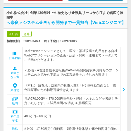
小山株式会社 | 創業130年以上の歴史あり◆寝具リースからITまで幅広く展
開中
＜奈良＞システム企画から開発まで一貫担当【Webエンジニア】
正社員
急募
情報更新日：2026/04/24
終了予定日：
2026/10/22
当社のWebエンジニアとして、医療・福祉現場で利用される自社
Webアプリケーションの企画・設計・開発・運用までトータルで
仕事内容
ご担当いただきます。
＜必須＞■普通自動車運転免許■Web系開発経験をお持ちの方 シ
対象と
ステムの上流から下流までの工程経験をお持ちの方歓迎！
なる方
《本社》 所在地：奈良県奈良市大森町47-3 ※転勤当面なし（総
合職採用のため転勤可能性はあります…
勤務地
月給270,000円～370,000円※年齢・経験・スキルなどを考慮し決
定いたします。※試用期間2か月あり(待遇変更…
給与
400万円～600万円
初年度
年収
# 9:00～17:30所定労働時間：7時間45分休憩：45分時間外労働の
勤務