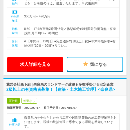
どを十分考慮のうえ、優遇いたします。※試用期間…
給与
350万円～470万円
初年度
年収
8:30～17:15(実働7時間45分／休憩60分)※時間外労働有無：有※
勤務
時間
残業 月平均/3～5時間程…
# 【年間休日120日】■完全週休2日制(土日祝)■年末年始休暇■有
休日
休暇
給休暇(10日～20日)■リフレ…
求人詳細を見る
気になる
株式会社森下組 | 奈良県のランドマーク建築も多数手掛ける安定企業
2級以上の有資格者募集！【建築・土木施工管理】<奈良県>
正社員
転勤なし
情報更新日：2026/07/17
終了予定日：
2027/01/07
奈良県内を中心とした公共工事や民間建築物の施工管理業務をお
任せします。現場の統括管理に専念できる環境を整備していま
仕事内容
す。