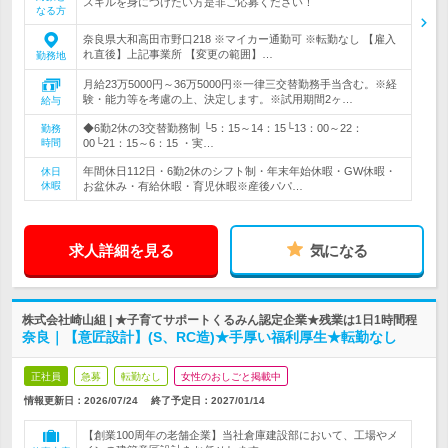
スキルを身につけたい方是非ご応募ください！
なる方
奈良県大和高田市野口218 ※マイカー通勤可 ※転勤なし 【雇入
れ直後】上記事業所 【変更の範囲】…
勤務地
月給23万5000円～36万5000円※一律三交替勤務手当含む。※経
験・能力等を考慮の上、決定します。※試用期間2ヶ…
給与
◆6勤2休の3交替勤務制 └5：15～14：15└13：00～22：
勤務
時間
00└21：15～6：15 ・実…
年間休日112日・6勤2休のシフト制・年末年始休暇・GW休暇・
休日
休暇
お盆休み・有給休暇・育児休暇※産後パパ…
求人詳細を見る
気になる
株式会社崎山組 | ★子育てサポートくるみん認定企業★残業は1日1時間程
奈良｜【意匠設計】(S、RC造)★手厚い福利厚生★転勤なし
正社員
急募
転勤なし
女性のおしごと掲載中
情報更新日：2026/07/24
終了予定日：
2027/01/14
【創業100周年の老舗企業】当社倉庫建設部において、工場やメ