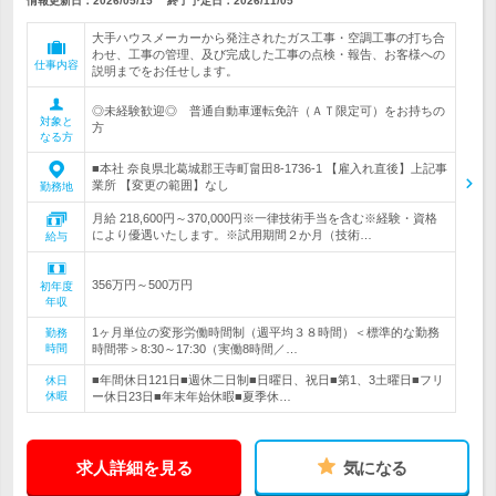
情報更新日：2026/05/15
終了予定日：
2026/11/05
大手ハウスメーカーから発注されたガス工事・空調工事の打ち合
わせ、工事の管理、及び完成した工事の点検・報告、お客様への
仕事内容
説明までをお任せします。
◎未経験歓迎◎ 普通自動車運転免許（ＡＴ限定可）をお持ちの
対象と
方
なる方
■本社 奈良県北葛城郡王寺町畠田8-1736-1 【雇入れ直後】上記事
業所 【変更の範囲】なし
勤務地
月給 218,600円～370,000円※一律技術手当を含む※経験・資格
により優遇いたします。※試用期間２か月（技術…
給与
356万円～500万円
初年度
年収
1ヶ月単位の変形労働時間制（週平均３８時間）＜標準的な勤務
勤務
時間
時間帯＞8:30～17:30（実働8時間／…
■年間休日121日■週休二日制■日曜日、祝日■第1、3土曜日■フリ
休日
休暇
ー休日23日■年末年始休暇■夏季休…
求人詳細を見る
気になる