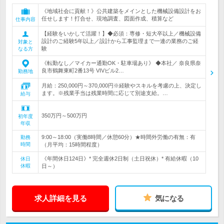
《地域社会に貢献！》公共建築をメインとした機械設備設計をお
任せします！打合せ、現地調査、図面作成、積算など
仕事内容
【経験をいかして活躍！】◆必須：専修・短大卒以上／機械設備
設計のご経験5年以上／設計から工事監理まで一連の業務のご経
対象と
験
なる方
《転勤なし／マイカー通勤OK・駐車場あり》 ◆本社／ 奈良県奈
良市鶴舞東町2番13号 VIVビル2…
勤務地
月給：250,000円～370,000円※経験やスキルを考慮の上、決定し
ます。※残業手当は残業時間に応じて別途支給。…
給与
350万円～500万円
初年度
年収
9:00～18:00（実働8時間／休憩60分）★時間外労働の有無：有
勤務
時間
（月平均：15時間程度）
《年間休日124日》* 完全週休2日制（土日祝休）* 有給休暇（10
休日
休暇
日～）
求人詳細を見る
気になる