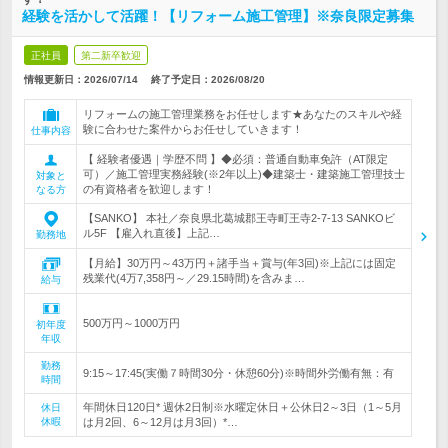
経験を活かして活躍！【リフォーム施工管理】※奈良限定募集
正社員
第二新卒歓迎
情報更新日：2026/07/14
終了予定日：
2026/08/20
リフォームの施工管理業務をお任せします★あなたのスキルや経
験に合わせた案件からお任せしていきます！
仕事内容
【 経験者優遇｜学歴不問 】◆必須：普通自動車免許（AT限定
可）／施工管理実務経験(※2年以上)◆建築士・建築施工管理技士
対象と
の有資格者を歓迎します！
なる方
【SANKO】 本社／奈良県北葛城郡王寺町王寺2-7-13 SANKOビ
ル5F 【雇入れ直後】上記…
勤務地
【月給】30万円～43万円＋諸手当＋賞与(年3回)※上記には固定
残業代(4万7,358円～／29.15時間)を含みま…
給与
500万円～1000万円
初年度
年収
勤務
9:15～17:45(実働７時間30分・休憩60分)※時間外労働有無：有
時間
年間休日120日* 週休2日制※水曜定休日＋公休日2～3日（1～5月
休日
休暇
は月2回、6～12月は月3回）*…