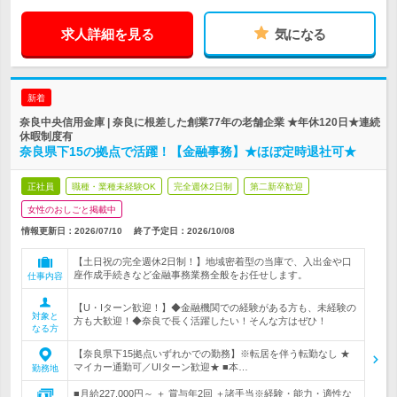
求人詳細を見る
気になる
新着
奈良中央信用金庫 | 奈良に根差した創業77年の老舗企業 ★年休120日★連続
休暇制度有
奈良県下15の拠点で活躍！【金融事務】★ほぼ定時退社可★
正社員
職種・業種未経験OK
完全週休2日制
第二新卒歓迎
女性のおしごと掲載中
情報更新日：2026/07/10
終了予定日：
2026/10/08
【土日祝の完全週休2日制！】地域密着型の当庫で、入出金や口
座作成手続きなど金融事務業務全般をお任せします。
仕事内容
【U・Iターン歓迎！】◆金融機関での経験がある方も、未経験の
対象と
方も大歓迎！◆奈良で長く活躍したい！そんな方はぜひ！
なる方
【奈良県下15拠点いずれかでの勤務】※転居を伴う転勤なし ★
マイカー通勤可／UIターン歓迎★ ■本…
勤務地
■月給227,000円～ ＋ 賞与年2回 ＋諸手当※経験・能力・適性な