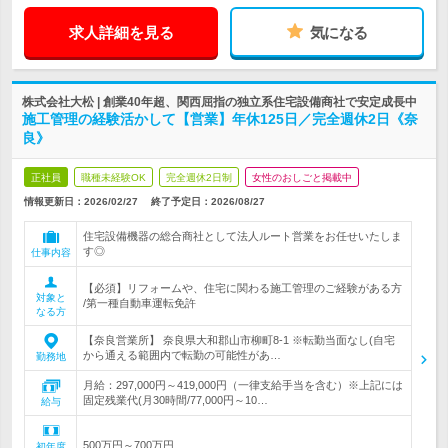
求人詳細を見る
気になる
株式会社大松 | 創業40年超、関西屈指の独立系住宅設備商社で安定成長中
施工管理の経験活かして【営業】年休125日／完全週休2日《奈
良》
正社員
職種未経験OK
完全週休2日制
女性のおしごと掲載中
情報更新日：2026/02/27
終了予定日：
2026/08/27
住宅設備機器の総合商社として法人ルート営業をお任せいたしま
す◎
仕事内容
【必須】リフォームや、住宅に関わる施工管理のご経験がある方
対象と
/第一種自動車運転免許
なる方
【奈良営業所】 奈良県大和郡山市柳町8-1 ※転勤当面なし(自宅
から通える範囲内で転勤の可能性があ…
勤務地
月給：297,000円～419,000円（一律支給手当を含む）※上記には
固定残業代(月30時間/77,000円～10…
給与
500万円～700万円
初年度