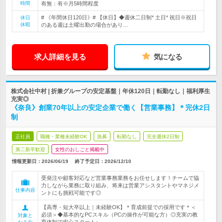
時間
有無：有※月5時間程度
# 《年間休日120日》# 【休日】◆週休二日制* 土日* 祝日※祝日
休日
休暇
のある週は土曜出勤の場合があり…
求人詳細を見る
気になる
株式会社中村 | 折兼グループの安定基盤｜年休120日｜転勤なし｜福利厚生
充実◎
《奈良》創業70年以上の安定企業で働く【営業事務】＊完休2日
制
正社員
職種・業種未経験OK
急募
転勤なし
完全週休2日制
第二新卒歓迎
女性のおしごと掲載中
情報更新日：2026/06/19
終了予定日：
2026/12/10
受発注や顧客対応など営業事務業務をお任せします！チームで協
力しながら業務に取り組み、将来は営業アシスタントやマネジメ
仕事内容
ントにも挑戦可能です◎
【高専・短大卒以上｜未経験OK】＊育成前提での採用です＊＜
必須＞◆基本的なPCスキル（PCの操作が可能な方）◎充実の教
対象と
育体制で安心スタート♪