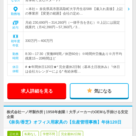
なる方
＜本社＞ 奈良県高市郡高取町大字丹生谷588 【雇入れ直後】上記
の事業所 【変更の範囲】会社の定め…
勤務地
月給 230,690円～314,260円（一律手当を含む）※上記には固定
残業代（月42,390円～57,360円／3…
給与
330万円～400万円
初年度
年収
8:30～17:30（実働8時間／休憩60分）※時間外労働あり※月平均
勤務
時間
残業15～20時間ほど
# ★年間休日120日★* 完全週休2日制（基本土日祝休み）└休日
休日
休暇
は会社カレンダーによる* 有給休暇…
求人詳細を見る
気になる
株式会社一ノ坪製作所 | 1958年創業！大手メーカーのOEMも手掛ける安定
企業
《奈良/香芝》オフィス用家具の【生産管理事務】年休120日
正社員
転勤なし
学歴不問
完全週休2日制