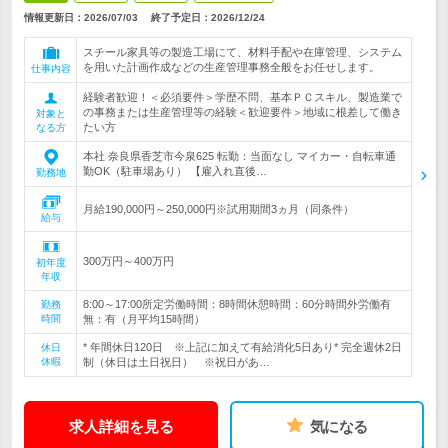
情報更新日：2026/07/03
終了予定日：
2026/12/24
スチール家具等の製造工場にて、材料手配や在庫管理、システム
を用いた計画作成などの生産管理事務全般をお任せします。
仕事内容
経験者歓迎！＜必須要件＞学歴不問、基本ＰＣスキル、製造業で
の事務または生産管理等の経験＜歓迎要件＞地域に根差して働き
対象と
たい方
なる方
本社 奈良県香芝市今泉625 転勤：当面なし マイカー・自転車通
勤OK（駐車場あり） 【雇入れ直後…
勤務地
月給190,000円～250,000円※試用期間3ヵ月（同条件）
給与
300万円～400万円
初年度
年収
8:00～17:00所定労働時間：8時間休憩時間：60分時間外労働有
勤務
時間
無：有（月平均15時間）
* 年間休日120日 ※上記に加えて有給消化5日あり* 完全週休2日
休日
休暇
制（休日は土日祝日） ※祝日があ…
求人詳細を見る
気になる