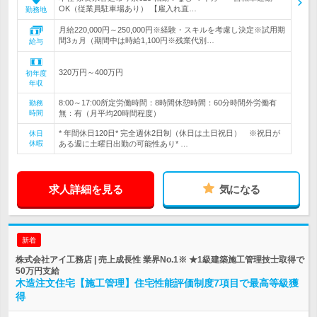
OK（従業員駐車場あり） 【雇入れ直…
勤務地
月給220,000円～250,000円※経験・スキルを考慮し決定※試用期
間3ヵ月（期間中は時給1,100円※残業代別…
給与
320万円～400万円
初年度
年収
8:00～17:00所定労働時間：8時間休憩時間：60分時間外労働有
勤務
時間
無：有（月平均20時間程度）
* 年間休日120日* 完全週休2日制（休日は土日祝日） ※祝日が
休日
休暇
ある週に土曜日出勤の可能性あり* …
求人詳細を見る
気になる
新着
株式会社アイ工務店 | 売上成長性 業界No.1※ ★1級建築施工管理技士取得で
50万円支給
木造注文住宅【施工管理】住宅性能評価制度7項目で最高等級獲
得