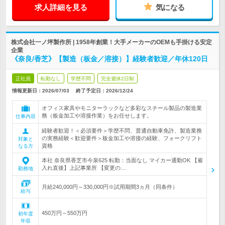
求人詳細を見る
気になる
株式会社一ノ坪製作所 | 1958年創業！大手メーカーのOEMも手掛ける安定
企業
《奈良/香芝》【製造（板金／溶接）】経験者歓迎／年休120日
正社員
転勤なし
学歴不問
完全週休2日制
情報更新日：2026/07/03
終了予定日：
2026/12/24
オフィス家具やモニターラックなど多彩なスチール製品の製造業
務（板金加工や溶接作業）をお任せします。
仕事内容
経験者歓迎！＜必須要件＞学歴不問、普通自動車免許、製造業務
の実務経験＜歓迎要件＞板金加工や溶接の経験、フォークリフト
対象と
資格
なる方
本社 奈良県香芝市今泉625 転勤：当面なし マイカー通勤OK 【雇
入れ直後】上記事業所 【変更の…
勤務地
月給240,000円～330,000円※試用期間3ヵ月（同条件）
給与
450万円～550万円
初年度
年収