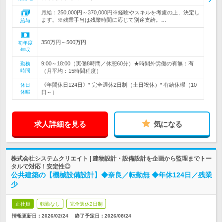
月給：250,000円～370,000円※経験やスキルを考慮の上、決定し
ます。※残業手当は残業時間に応じて別途支給。…
給与
350万円～500万円
初年度
年収
9:00～18:00（実働8時間／休憩60分）★時間外労働の有無：有
勤務
時間
（月平均：15時間程度）
《年間休日124日》* 完全週休2日制（土日祝休）* 有給休暇（10
休日
休暇
日～）
求人詳細を見る
気になる
株式会社システムクリエイト | 建物設計・設備設計を企画から監理までトー
タルで対応！安定性◎
公共建築の【機械設備設計】◆奈良／転勤無 ◆年休124日／残業
少
正社員
転勤なし
完全週休2日制
情報更新日：2026/02/24
終了予定日：
2026/08/24