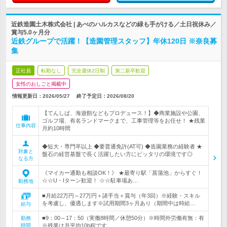
近鉄造園土木株式会社 | あべのハルカスなどの緑も手がける／土日祝休み／
賞与5.0ヶ月分
近鉄グループで活躍！【造園管理スタッフ】年休120日 ※奈良募
集
正社員
転勤なし
完全週休2日制
第二新卒歓迎
女性のおしごと掲載中
情報更新日：2026/05/27
終了予定日：
2026/08/20
【てんしば、海遊館などもプロデュース！】◆商業施設や公園、
ゴルフ場、有名ランドマークまで、工事管理等をお任せ！ ★残業
仕事内容
月約10時間
◆短大・専門卒以上 ◆要普通免許(AT可) ◆造園業務の経験者 ★
対象と
盤石の経営基盤で長く活躍したい方にピッタリの環境です◎
なる方
《マイカー通勤も相談OK！》 ★最寄り駅「菖蒲池」からすぐ！
☆☆U・Iターン歓迎！ ☆☆駐車場あ…
勤務地
■月給22万円～27万円＋諸手当＋賞与（年3回）※経験・スキル
を考慮し、優遇します※試用期間3ヶ月あり（期間中は時給…
給与
■9：00～17：50（実働8時間／休憩50分）※時間外労働有無：有
勤務
時間
※残業は月平均10h程です