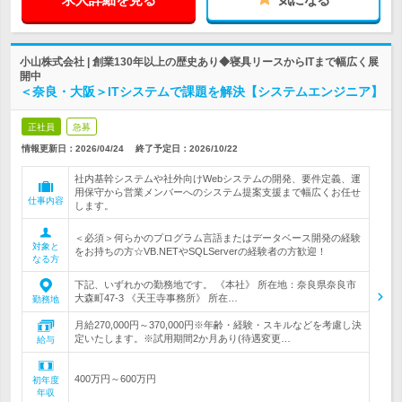
小山株式会社 | 創業130年以上の歴史あり◆寝具リースからITまで幅広く展
開中
＜奈良・大阪＞ITシステムで課題を解決【システムエンジニア】
正社員
急募
情報更新日：2026/04/24
終了予定日：
2026/10/22
社内基幹システムや社外向けWebシステムの開発、要件定義、運
用保守から営業メンバーへのシステム提案支援まで幅広くお任せ
仕事内容
します。
＜必須＞何らかのプログラム言語またはデータベース開発の経験
対象と
をお持ちの方☆VB.NETやSQLServerの経験者の方歓迎！
なる方
下記、いずれかの勤務地です。 《本社》 所在地：奈良県奈良市
大森町47-3 《天王寺事務所》 所在…
勤務地
月給270,000円～370,000円※年齢・経験・スキルなどを考慮し決
定いたします。※試用期間2か月あり(待遇変更…
給与
400万円～600万円
初年度
年収