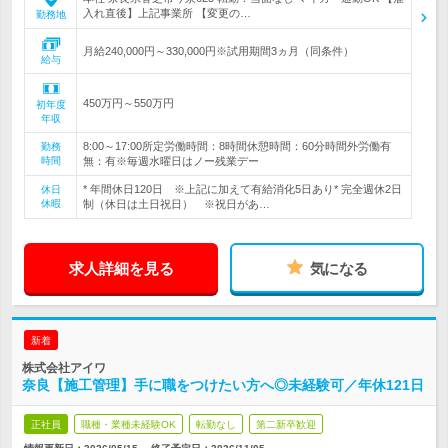
入れ直後】上記事業所 【変更の…
勤務地
月給240,000円～330,000円※試用期間3ヵ月（同条件）
給与
450万円～550万円
初年度
年収
8:00～17:00所定労働時間：8時間休憩時間：60分時間外労働有
勤務
時間
無：有※毎週水曜日はノー残業デー
* 年間休日120日 ※上記に加えて有給消化5日あり* 完全週休2日
休日
休暇
制（休日は土日祝日） ※祝日があ…
求人詳細を見る
気になる
新着
株式会社アイワ
奈良【施工管理】手に職をつけたい方へ◎未経験可／年休121日
正社員
職種・業種未経験OK
転勤なし
第二新卒歓迎