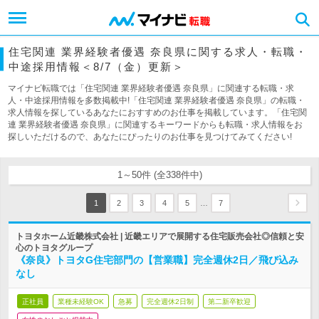
住宅関連 業界経験者優遇 奈良県に関する求人・転職・
中途採用情報＜8/7（金）更新＞
マイナビ転職では「住宅関連 業界経験者優遇 奈良県」に関連する転職・求
人・中途採用情報を多数掲載中!「住宅関連 業界経験者優遇 奈良県」の転職・
求人情報を探しているあなたにおすすめのお仕事を掲載しています。「住宅関
連 業界経験者優遇 奈良県」に関連するキーワードからも転職・求人情報をお
探しいただけるので、あなたにぴったりのお仕事を見つけてみてください!
1～50件 (全338件中)
…
1
2
3
4
5
7
トヨタホーム近畿株式会社 | 近畿エリアで展開する住宅販売会社◎信頼と安
心のトヨタグループ
《奈良》トヨタG住宅部門の【営業職】完全週休2日／飛び込み
なし
正社員
業種未経験OK
急募
完全週休2日制
第二新卒歓迎