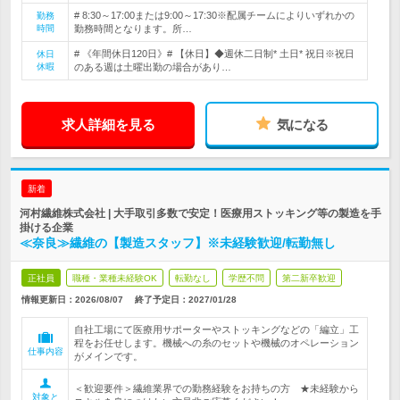
# 8:30～17:00または9:00～17:30※配属チームによりいずれかの
勤務
時間
勤務時間となります。所…
# 《年間休日120日》# 【休日】◆週休二日制* 土日* 祝日※祝日
休日
休暇
のある週は土曜出勤の場合があり…
求人詳細を見る
気になる
新着
河村繊維株式会社 | 大手取引多数で安定！医療用ストッキング等の製造を手
掛ける企業
≪奈良≫繊維の【製造スタッフ】※未経験歓迎/転勤無し
正社員
職種・業種未経験OK
転勤なし
学歴不問
第二新卒歓迎
情報更新日：2026/08/07
終了予定日：
2027/01/28
自社工場にて医療用サポーターやストッキングなどの「編立」工
程をお任せします。機械への糸のセットや機械のオペレーション
仕事内容
がメインです。
＜歓迎要件＞繊維業界での勤務経験をお持ちの方 ★未経験から
対象と