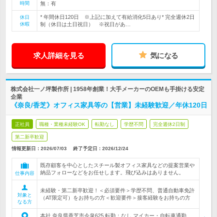
時間
無：有
* 年間休日120日 ※上記に加えて有給消化5日あり* 完全週休2日
休日
休暇
制（休日は土日祝日） ※祝日があ…
求人詳細を見る
気になる
株式会社一ノ坪製作所 | 1958年創業！大手メーカーのOEMも手掛ける安定
企業
《奈良/香芝》オフィス家具等の【営業】未経験歓迎／年休120日
正社員
職種・業種未経験OK
転勤なし
学歴不問
完全週休2日制
第二新卒歓迎
情報更新日：2026/07/03
終了予定日：
2026/12/24
既存顧客を中心としたスチール製オフィス家具などの提案営業や
納品フォローなどをお任せします。飛び込みはありません。
仕事内容
未経験・第二新卒歓迎！＜必須要件＞学歴不問、普通自動車免許
対象と
（AT限定可）をお持ちの方＜歓迎要件＞接客経験をお持ちの方
なる方
本社 奈良県香芝市今泉625 転勤：なし マイカー・自転車通勤