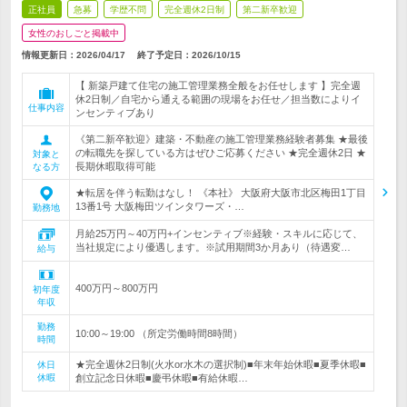
正社員
急募
学歴不問
完全週休2日制
第二新卒歓迎
女性のおしごと掲載中
情報更新日：2026/04/17
終了予定日：
2026/10/15
【 新築戸建て住宅の施工管理業務全般をお任せします 】完全週
休2日制／自宅から通える範囲の現場をお任せ／担当数によりイ
仕事内容
ンセンティブあり
《第二新卒歓迎》建築・不動産の施工管理業務経験者募集 ★最後
の転職先を探している方はぜひご応募ください ★完全週休2日 ★
対象と
長期休暇取得可能
なる方
★転居を伴う転勤はなし！ 《本社》 大阪府大阪市北区梅田1丁目
13番1号 大阪梅田ツインタワーズ・…
勤務地
月給25万円～40万円+インセンティブ※経験・スキルに応じて、
当社規定により優遇します。※試用期間3か月あり（待遇変…
給与
400万円～800万円
初年度
年収
勤務
10:00～19:00 （所定労働時間8時間）
時間
★完全週休2日制(火水or水木の選択制)■年末年始休暇■夏季休暇■
休日
休暇
創立記念日休暇■慶弔休暇■有給休暇…