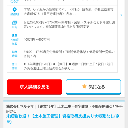
なる方
下記、いずれかの勤務地です。 《本社》 所在地：奈良県奈良市
大森町47-3 《天王寺事務所》 所在…
勤務地
月給270,000円～370,000円※年齢・経験・スキルなどを考慮し決
定いたします。※試用期間2か月あり(待遇変更…
給与
400万円～600万円
初年度
年収
# 9:00～17:30所定労働時間：7時間45分休憩：45分時間外労働の
勤務
時間
有無：有
# 《年間休日120日》# 【休日】◆週休二日制* 土日* 祝日※祝日
休日
休暇
のある週は土曜出勤の場合があり…
求人詳細を見る
気になる
株式会社マルヤマ | 【創業49年】土木工事・住宅建築・不動産開発などを手
掛ける
未経験歓迎！【土木施工管理】資格取得支援あり★転勤なし(奈
良)