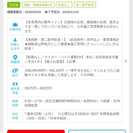
正社員
職種・業種未経験OK
転勤なし
第二新卒歓迎
情報更新日：2026/05/29
終了予定日：
2026/11/19
【奈良県内の案件メイン】分譲地の企画、建築物の企画、販売ま
でを一貫して行っている当社にて、土木施工管理業務をお任せし
仕事内容
ます。
【未経験・第二新卒歓迎！】《必須条件》高卒以上・要普通免許
★経験者は即戦力として優遇★施工管理にチャレンジしたい方も
対象と
歓迎！
なる方
【転勤なし／マイカー・バイク通勤OK】 本社／奈良県奈良市藤
ノ木台1-8-1 【雇入れ直後】上記事…
勤務地
月給248,000円～402,100円（一律手当を含む）※これまでのご経
験やスキル等を考慮して決定します。※月28時…
給与
350万円～650万円
初年度
年収
8:30～17:30（所定労働時間7時間30分／休憩90分）※残業：月28
勤務
時間
時間程度
* 週休2日制（土日） ※土曜日は月1回休み* 祝日* 年間有給休暇
休日
休暇
（10日～20日）* 年末年始休…