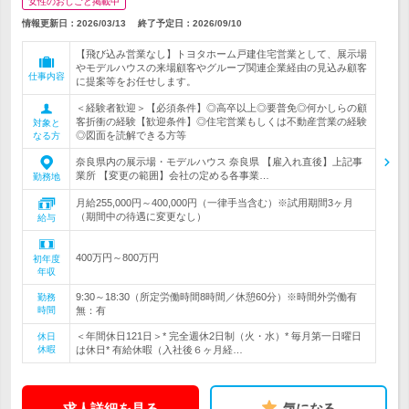
女性のおしごと掲載中
情報更新日：2026/03/13
終了予定日：
2026/09/10
【飛び込み営業なし】トヨタホーム戸建住宅営業として、展示場
やモデルハウスの来場顧客やグループ関連企業経由の見込み顧客
仕事内容
に提案等をお任せします。
＜経験者歓迎＞【必須条件】◎高卒以上◎要普免◎何かしらの顧
客折衝の経験【歓迎条件】◎住宅営業もしくは不動産営業の経験
対象と
◎図面を読解できる方等
なる方
奈良県内の展示場・モデルハウス 奈良県 【雇入れ直後】上記事
業所 【変更の範囲】会社の定める各事業…
勤務地
月給255,000円～400,000円（一律手当含む）※試用期間3ヶ月
（期間中の待遇に変更なし）
給与
400万円～800万円
初年度
年収
9:30～18:30（所定労働時間8時間／休憩60分）※時間外労働有
勤務
時間
無：有
＜年間休日121日＞* 完全週休2日制（火・水）* 毎月第一日曜日
休日
休暇
は休日* 有給休暇（入社後６ヶ月経…
求人詳細を見る
気になる