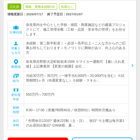
正社員
職種・業種未経験OK
転勤なし
情報更新日：2026/07/17
終了予定日：
2027/01/07
奈良県内を中心とした学校・病院・商業施設などの建築プロジェ
クトにて、施工管理全般（工程・品質・安全等の管理）をお任せ
仕事内容
します。
未経験・第二新卒歓迎！＜必須＞高卒以上＜こんな方からのご応
募お待ちしております＞モノづくりに興味があり、向上心のある
対象と
方
なる方
奈良県吉野郡大淀町桧垣本1589 ※マイカー通勤可 【雇い入れ直
後】上記事業所 【変更の範囲】会社…
勤務地
月給30万円～35万円（一律手当8,000円～20,000円を含む）※試
用期間3ヶ月（待遇変更なし）※経験・スキル…
給与
550万円～700万円
初年度
年収
勤務
8:00～17:00（実働7時間40分／休憩80分）時間外労働あり
時間
* 年間休日120日* 週休2日制（土・日）、祝日* ※土曜は毎月第1
休日
休暇
のみ原則出勤日* GW休暇、夏…