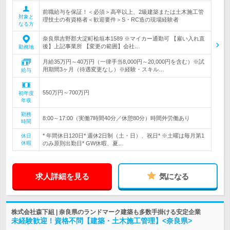
前職給与を保証！＜必須＞高卒以上、2級建築または土木施工管
対象と
理技士の有資格者＜歓迎要件＞S・RC造の現場経験者
なる方
奈良県吉野郡大淀町桧垣本1589 ※マイカー通勤可 【雇い入れ直
後】上記事業所 【変更の範囲】会社…
勤務地
月給35万円～40万円（一律手当8,000円～20,000円を含む）※試
用期間3ヶ月（待遇変更なし）※経験・スキル…
給与
550万円～700万円
初年度
年収
勤務
8:00～17:00（実働7時間40分／休憩80分）時間外労働あり
時間
* 年間休日120日* 週休2日制（土・日）、祝日* ※土曜は毎月第1
休日
休暇
のみ原則出勤日* GW休暇、夏…
求人詳細を見る
気になる
株式会社森下組 | 奈良県のランドマーク建築も多数手掛ける安定企業
未経験歓迎！資格不問【建築・土木施工管理】<奈良県>