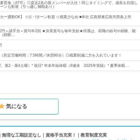
要普免（AT可）◎直近2名の新メンバーが入社！同じタイミングで、成長を目指し
ターンも歓迎（引っ越し補助あり）
カー通勤OK】 ☆U・Iターン歓迎 ☆残業少なめ ■本社 広島県東広島市西条上市
0万円＋諸手当＋賞与年2回 ★決算賞与も毎年支給★待遇は、前職の給与や経験、能
（経験…
円
：00（所定労働時間：7.5時間／休憩90分）◎残業削減に力を入れています！
曜、第2・第4土曜）* 祝日* 年末年始休暇（9連休 2025年実績）* 夏季休暇…
気になる
| 無理な工期設定なし｜資格手当充実！｜教育制度充実