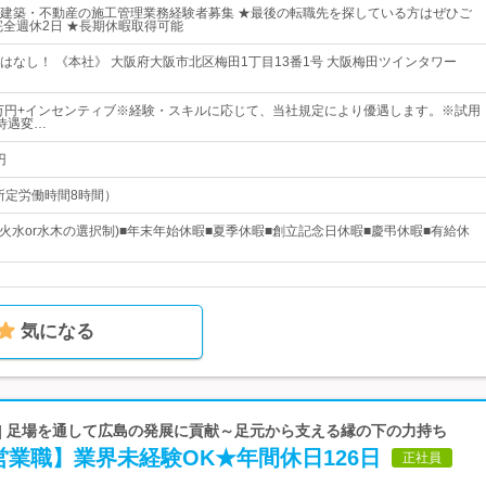
建築・不動産の施工管理業務経験者募集 ★最後の転職先を探している方はぜひご
完全週休2日 ★長期休暇取得可能
はなし！ 《本社》 大阪府大阪市北区梅田1丁目13番1号 大阪梅田ツインタワー
0万円+インセンティブ※経験・スキルに応じて、当社規定により優遇します。※試用
待遇変…
円
0 （所定労働時間8時間）
(火水or水木の選択制)■年末年始休暇■夏季休暇■創立記念日休暇■慶弔休暇■有給休
気になる
 | 足場を通して広島の発展に貢献～足元から支える縁の下の力持ち
業職】業界未経験OK★年間休日126日
正社員