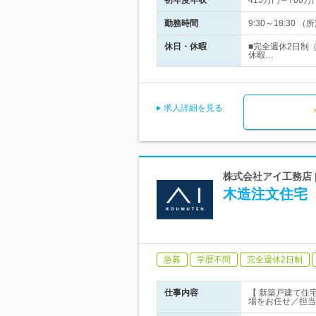
初年度年収
415万円～700万
勤務時間
9:30～18:30
休日・休暇
■完全週休2日制
休暇…
求人詳細を見る
株式会社アイ工務店 |
木造注文住宅
急募
学歴不問
完全週休2日制
仕事内容
【 新築戸建て住
場をお任せ／担当