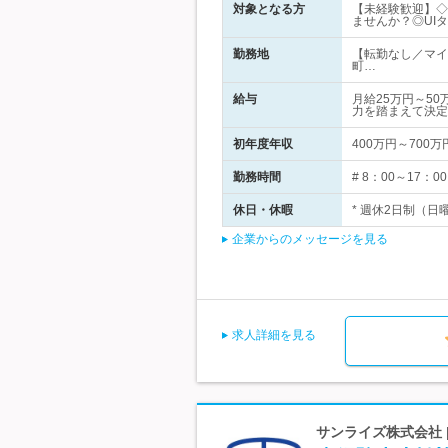
対象となる方
【未経験歓迎】◇
ませんか？◎UI
勤務地
【転勤なし／マイ
町…
給与
月給25万円～5
力を踏まえて決定
初年度年収
400万円～700万
勤務時間
# 8：00～17
休日・休暇
* 週休2日制（日
企業からのメッセージを見る
求人詳細を見る
サンライズ株式会社 