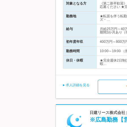
対象となる方
《第二新卒歓迎》
応募ください ★
勤務地
★転居を伴う転勤
ズ・…
給与
月給25万円～4
期間3か月あり（
初年度年収
400万円～800万
勤務時間
10:00～19:0
休日・休暇
★完全週休2日制
暇…
求人詳細を見る
日建リース株式会社
※広島勤務【営