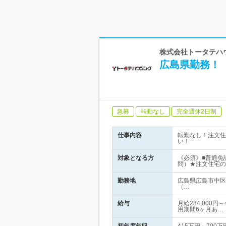
株式会社トータテハウ
広島県勤務！
急募
転勤なし
完全週休2日制
仕事内容
転勤なし！注文住
い！
対象となる方
《必須》■普通免
問）★注文住宅の
勤務地
広島県広島市中区
（…
給与
月給284,000
用期間6ヶ月あ…