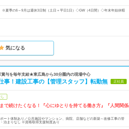
）※夏季の6～9月は週休3日制（土日＋平日1日）◇GW（4日間）◇年末年始休暇
気になる
決算賞与を毎年支給★東広島から30分圏内の現場中心
仕事！建設工事の【管理スタッフ】転勤無
正社員
なし
まで続けたくなる！『心にゆとりを持てる働き方』『人間関係
ポート体制あり／公共施設やマンション、病院、店舗などの新築～改修工事の管
・泊まりなし ※資格取得支援制度あり