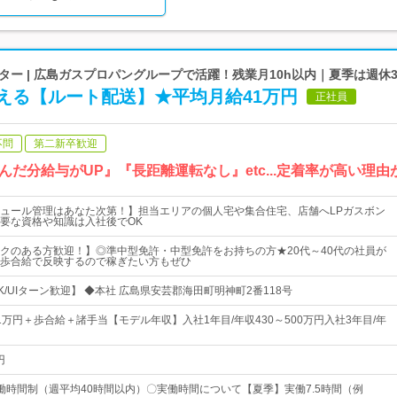
ー | 広島ガスプロパングループで活躍！残業月10h以内｜夏季は週休
える【ルート配送】★平均月給41万円
正社員
不問
第二新卒歓迎
だ分給与がUP』『長距離運転なし』etc...定着率が高い理
ュール管理はあなた次第！】担当エリアの個人宅や集合住宅、店舗へLPガスボン
要な資格や知識は入社後でOK
クのある方歓迎！】◎準中型免許・中型免許をお持ちの方★20代～40代の社員が
歩合給で反映するので稼ぎたい方もぜひ
/UIターン歓迎】 ◆本社 広島県安芸郡海田町明神町2番118号
21万円＋歩合給＋諸手当【モデル年収】入社1年目/年収430～500万円入社3年目/年
円
働時間制（週平均40時間以内）〇実働時間について【夏季】実働7.5時間（例