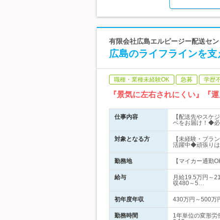
有限会社広島エルピージー配送センタ
広島のライフラインを支
職種・業種未経験OK
急募
学歴
『景気に左右されにくい』『運ん
仕事内容
【配送先やスケジ
ベをお届け！◆必
対象となる方
【未経験・ブラン
活躍中◆頑張りは
勤務地
【マイカー通勤OK
給与
月給19.5万円～
収480～5…
初年度年収
430万円～500万
勤務時間
1年単位の変形労