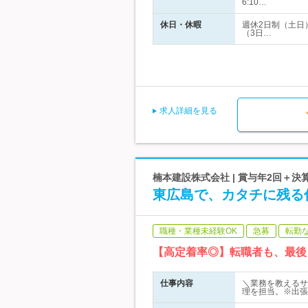
6:10…
休日・休暇
週休2日制（土日
（3日…
求人詳細を見る
楠本建設株式会社 | 賞与年2回＋
東広島で、カタチに残る
職種・業種未経験OK
急募
転勤
【高定着率◎】転職者も、最後
仕事内容
＼業務を教えるサ
理を担当。※出張