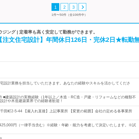
1
2
3
1件〜50件（全106件中）
ジング | 定着率も高く安定して勤務ができます。
【注文住宅設計】年間休日126日・完休2日★転勤
宅設計業務を担当していただきます。あなたの経験やスキルを活かしてくださ
許 ■建築設計の実務経験（1年以上／木造・RC造・戸建・リフォームなどの種類不
設計や木造建築業界での経験者歓迎！
千田町2-5-44 【雇入れ直後】上記事業所 【変更の範囲】会社の定める各事業所
円～425,000円（一律手当含む）※経験・年齢・能力を考慮して決定いたします。※試