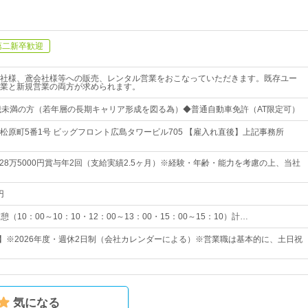
第二新卒歓迎
社様、鳶会社様等への販売、レンタル営業をおこなっていただきます。既存ユー
業と新規営業の両方が求められます。
歳未満の方（若年層の長期キャリア形成を図る為）◆普通自動車免許（AT限定可）
松原町5番1号 ビッグフロント広島タワービル705 【雇入れ直後】上記事務所
～28万5000円賞与年2回（支給実績2.5ヶ月）※経験・年齢・能力を考慮の上、当社
円
休憩（10：00～10：10・12：00～13：00・15：00～15：10）計…
日】※2026年度・週休2日制（会社カレンダーによる）※営業職は基本的に、土日祝
気になる