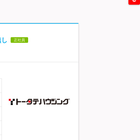
無し
正社員