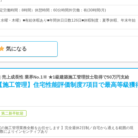
円
 （所定労働時間：8時間）休憩時間：60分時間外労働：有(30時間/月)
（水曜・木曜）■有給休暇あり■年間休日日数126日■休暇制度：夏季休暇、年末年始
気になる
 売上成長性 業界No.1※ ★1級建築施工管理技士取得で50万円支給
【施工管理】住宅性能評価制度7項目で最高等級獲
第二新卒歓迎
宅の施工管理業務全般をお任せします 】完全週休2日制／自宅から通える範囲の現
数によりインセンティブあり