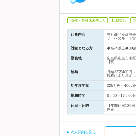
職種・業種未経験OK
転勤なし
仕事内容
当社商品を建設会
ザーへのルート営
対象となる方
◆高卒以上◆30
勤務地
広島県広島市南区
【変…
給与
月給23万400円
規程により決定…
初年度年収
325万円～400万
勤務時間
8：00～17：00
休日・休暇
【年間休日126
休み…
求人詳細を見る