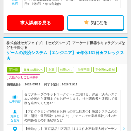
休暇
日# 《休暇》* 年末年始休…
求人詳細を見る
気になる
株式会社セガフェイブ | 【セガグループ】アーケード機器やキャラグッズな
どを手掛ける
ゲームの決済システム【エンジニア】★年休131日★フレックス
★
正社員
業種未経験OK
急募
転勤なし
学歴不問
完全週休2日制
女性のおしごと掲載中
情報更新日：2026/05/22
終了予定日：
2026/11/12
セガグループのネットワークゲームにおける、課金・決済システ
ムの企画から運用までをお任せします。社内関係者と連携して業
仕事内容
務を進めてください！
【プログラミング経験をお持ちの方は歓迎◎】決済システムの企
画・開発・運用経験（3年以上） ／チームでの業務経験／社内外
対象と
の関係者との折衝経験など
なる方
【転勤なし】 東京都品川区西品川1-1-1 住友不動産大崎ガーデン