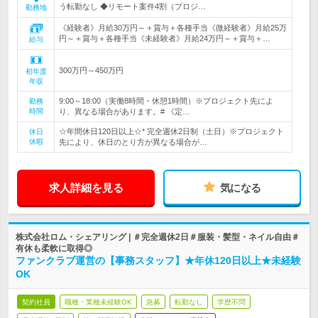
う転勤なし ◆リモート案件4割（プロジ…
勤務地
《経験者》月給30万円～＋賞与＋各種手当《微経験者》月給25万
円～＋賞与＋各種手当《未経験者》月給24万円～＋賞与＋…
給与
300万円～450万円
初年度
年収
9:00～18:00（実働8時間・休憩1時間）※プロジェクト先によ
勤務
時間
り、異なる場合があります。# 《定…
☆年間休日120日以上☆* 完全週休2日制（土日）※プロジェクト
休日
休暇
先により、休日のとり方が異なる場合が…
求人詳細を見る
気になる
株式会社ロム・シェアリング | ＃完全週休2日＃服装・髪型・ネイル自由＃
有休も柔軟に取得◎
ファンクラブ運営の【事務スタッフ】★年休120日以上★未経験
OK
契約社員
職種・業種未経験OK
急募
転勤なし
学歴不問