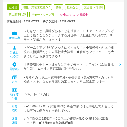
正社員
職種・業種未経験OK
急募
転勤なし
完全週休2日制
第二新卒歓迎
リモートワーク可
女性のおしごと掲載中
情報更新日：2026/07/17
終了予定日：
2026/09/17
＜好きなこと、興味があることを仕事に！＞★ゲームやアプリが
正しく動くことをチェックするお仕事！入社後は3ヵ月のフルリ
仕事内容
モート研修からスタート！
＜ゲームやアプリが好きな方にピッタリ！＞◆積極性や向上心重
視の人柄採用だから未経験者大歓迎！◆仕事もプライベートも大
対象と
切にしながら成長できる！
なる方
【研修期間中】 ■本社またはフルリモートオンライン（全国各地
からOK） □本社／東京都渋谷区元代々…
勤務地
■月給25万円以上＋賞与年2回＋各種手当（想定年収350万円）※
経験・スキルなどを考慮し決定します。※上記金額には一…
給与
350万円～750万円
初年度
年収
# ■10:00～19:00（実働8時間）※基本的には定時退社できるよう
勤務
時間
に効率的な働き方を推進してい…
# ☆年間休日125日# ※5日以上の連続休暇OK■完全週休2日制
休日
休暇
（土・日）■祝日■年末年始休暇■慶…