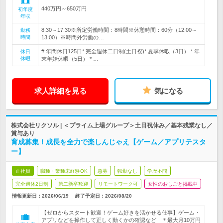
440万円～650万円
初年度
年収
8:30～17:30※所定労働時間：8時間※休憩時間：60分（12:00～
勤務
時間
13:00）※時間外労働の…
# 年間休日125日* 完全週休二日制(土日祝)* 夏季休暇（3日） * 年
休日
休暇
末年始休暇（5日） * …
求人詳細を見る
気になる
株式会社リクソル | ＜プライム上場グループ＞土日祝休み／基本残業なし／
賞与あり
育成募集！成長を全力で楽しんじゃえ【ゲーム／アプリテスタ
ー】
正社員
職種・業種未経験OK
急募
転勤なし
学歴不問
完全週休2日制
第二新卒歓迎
リモートワーク可
女性のおしごと掲載中
情報更新日：2026/06/19
終了予定日：
2026/08/20
【ゼロからスタート歓迎！ゲーム好きを活かせる仕事】ゲーム・
アプリなどを操作して正しく動くかの確認など ＊最大月10万円