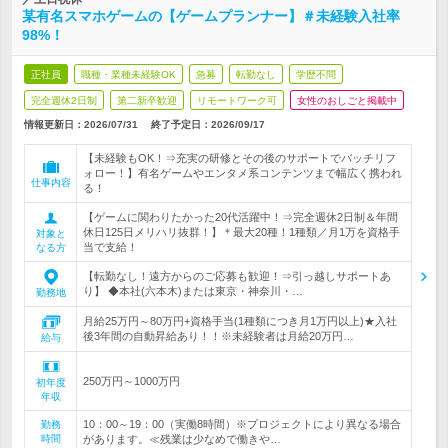
某有名スマホゲームの【ゲームプランナー】＃未経験入社率
98%！
正社員
職種・業種未経験OK
急募
転勤なし
学歴不問
完全週休2日制
第二新卒歓迎
リモートワーク可
女性のおしごと掲載中
情報更新日：2026/07/31
終了予定日：
2026/09/17
【未経験もOK！⇒充実の研修とその後のサポートでバッチリフ
ォロー！】有名ゲームやエンタメ系コンテンツまで幅広く携われ
仕事内容
る！
【ゲームに関わりたかった20代活躍中！⇒完全週休2日制＆年間
休日125日メリハリ抜群！】＊最大20種！1種類／月1万を資格手
対象と
当で支給！
なる方
【転勤なし！遠方からのご応募も歓迎！⇒引っ越しサポートあ
り】 ◆本社(六本木)または東京・神奈川・…
勤務地
月給25万円～80万円+資格手当(1種類につき月1万円以上)★入社
後3年間の自動昇給あり！！※未経験者は月給20万円…
給与
250万円～1000万円
初年度
年収
10：00～19：00（実働8時間）※プロジェクトにより異なる場合
勤務
時間
があります。≪残業は少なめで働きや…