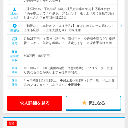
い合わせ対応からスタート
【未経験OK／平均年齢26歳／社員定着率90%超】応募条件は
「高卒以上」で「29歳以下(※)」だけ！迷うより先に面接でお話
対象と
しませんか？★年間休日125日
なる方
【転勤なし！本社オフィスは渋谷♪】 ★はじめての一人暮らし・
上京も応援！（上京支援あり） ◎東京都…
勤務地
月給25万円～＋賞与＋諸手当（資格手当、交通費全額など）※経
験・スキル・年齢を考慮の上、決定します。※深夜手当は実働…
給与
300万円～500万円
初年度
年収
10：00～19：00（実働8時間、休憩1時間）※プロジェクトによ
勤務
時間
り異なる場合があります★仕事時間の…
# ★年間休日125日以上 ◆完全週休2日制（シフト制）⇒土日休
休日
休暇
みのプロジェクトもあります。◆祝日◆…
求人詳細を見る
気になる
新着