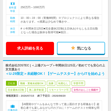
250万円～1000万円
初年度
年収
10：00～19：00（実働8時間）※プロジェクトにより異なる場合
勤務
時間
があります。≪残業は少なめで働きや…
# ☆年間休日125日■完全週休2日制(土日休み)※もしも土日出勤
休日
休暇
となった場合は振休を取得可能■祝日…
求人詳細を見る
気になる
株式会社ZOSTEC | ＜上場グループ＞年間休日125日／初めてでも安心の上
京支援あり
＜U-29限定＞未経験OK！【ゲームテスター】からITを始めよう
正社員
職種・業種未経験OK
急募
転勤なし
学歴不問
完全週休2日制
第二新卒歓迎
リモートワーク可
女性のおしごと掲載中
情報更新日：2026/07/15
終了予定日：
2026/08/20
【AI開発やゲームをみんなで作って遊ぶ面白すぎる研修あり】超
初心者でも楽しみながらITのプロに！ゲームのテストや簡単な問
仕事内容