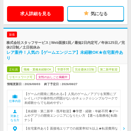
求人詳細を見る
気になる
新着
株式会社スタッフサービス | Web面接1回／最短2日内定可／年休125日／完
休2日制／土日祝休み
レア案件！人気の【ゲームエンジニア】未経験OK★在宅案件あ
り
正社員
職種・業種未経験OK
学歴不問
完全週休2日制
第二新卒歓迎
リモートワーク可
女性のおしごと掲載中
情報更新日：2026/08/03
終了予定日：
2026/08/27
【ゲームの開発に携われる♪】人気のゲーム／アプリを実際にプ
レイしバグや操作性の問題がないかチェック☆シンプルワークで
仕事内容
未経験からでも始めやすい
【未経験・第二新卒・既卒歓迎】◆学歴・経験・年齢不問 ◆ゲー
ムやアプリの開発エンジニアになりたい方 【選べる勤務地│転勤
対象と
ナシ】
なる方
【在宅案件あり】面接地エリアでの就業率92％以上★転居費用な