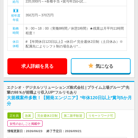
220,000円～+各種手当 +賞与年2回<試…
給与
350万円～370万円
初年度
年収
9：00～18：00（実働8時間／休憩1時間）★残業は月平均11時間
勤務
時間
程度！
# 【年間休日123日以上】<休日>* 完全週休2日制（土日休み）※
休日
休暇
配属先によりシフト制の場合あり*…
求人詳細を見る
気になる
エクシオ・デジタルソリューションズ株式会社 | プライム上場グループ*先
輩の98％が前職より収入UP*フルリモあり
大規模案件多数！【開発エンジニア】*年休120日以上*賞与5か月
分
正社員
急募
完全週休2日制
第二新卒歓迎
リモートワーク可
女性のおしごと掲載中
情報更新日：2026/06/23
終了予定日：
2026/09/21