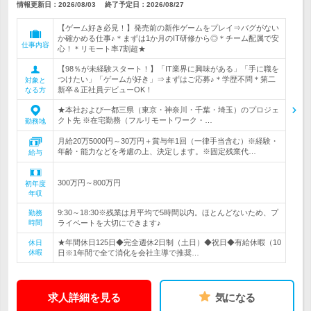
情報更新日：2026/08/03
終了予定日：
2026/08/27
【ゲーム好き必見！】発売前の新作ゲームをプレイ⇒バグがない
か確かめる仕事♪＊まずは1か月のIT研修から◎＊チーム配属で安
仕事内容
心！＊リモート率7割超★
【98％が未経験スタート！】「IT業界に興味がある」「手に職を
つけたい」「ゲームが好き」⇒まずはご応募♪＊学歴不問＊第二
対象と
新卒＆正社員デビューOK！
なる方
★本社および一都三県（東京・神奈川・千葉・埼玉）のプロジェ
クト先 ※在宅勤務（フルリモートワーク・…
勤務地
月給20万5000円～30万円＋賞与年1回（一律手当含む）※経験・
年齢・能力などを考慮の上、決定します。※固定残業代…
給与
300万円～800万円
初年度
年収
9:30～18:30※残業は月平均で5時間以内。ほとんどないため、プ
勤務
時間
ライベートを大切にできます♪
★年間休日125日◆完全週休2日制（土日）◆祝日◆有給休暇（10
休日
休暇
日※1年間で全て消化を会社主導で推奨…
求人詳細を見る
気になる