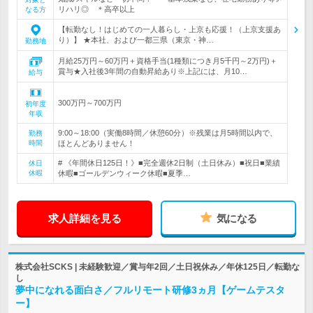
リハリ◎ ＊高卒以上
なる方
【転勤なし！はじめての一人暮らし・上京も応援！（上京支援あ
り）】 ★本社、および一都三県（東京・神…
勤務地
月給25万円～60万円＋資格手当(1種類につき月5千円～2万円)＋
賞与★入社後3年間の自動昇給あり※上記には、月10…
給与
300万円～700万円
初年度
年収
9:00～18:00（実働8時間／休憩60分）※残業は月5時間以内で、
勤務
時間
ほとんどありません！
# 《年間休日125日！》■完全週休2日制（土日休み）■祝日■業績
休日
休暇
休暇■ゴールデンウィーク休暇■夏季…
求人詳細を見る
気になる
株式会社SCKS | 未経験歓迎／賞与年2回／土日祝休み／年休125日／転勤な
し
夢中になれる面白さ／フルリモート研修3ヵ月【ゲームテスタ
ー】