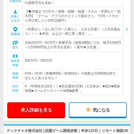
仕事内容
の資格手当を支給！
【◆29歳までの方※／資格・経験・知識・スキル・学歴など一切
不問】「ゲーム・アプリのテストって面白そう」でOK⇒イチか
対象と
ら学び直したい20代活躍中♪
なる方
＜転勤なし！はじめての一人暮らし・上京も応援！（上京支援あ
り）！＞ ★本社、および一都三県（東京・…
勤務地
月給25万円～60万円＋各種手当（資格1種類につき、毎月3,000円
～1万5000円以上の手当を支給）＋賞与★入社後…
給与
300万円～700万円
初年度
年収
9:00～18:00（実働8時間／休憩60分）※残業は月5時間以内で、
勤務
時間
ほとんどありません！
# 《年間休日125日！》■完全週休2日制（土日休み）■祝日■業績
休日
休暇
休暇■ゴールデンウィーク休暇■夏季…
求人詳細を見る
気になる
テックチャオ株式会社 | 話題ゲーム開発多数｜年休125日｜リモート相談OK