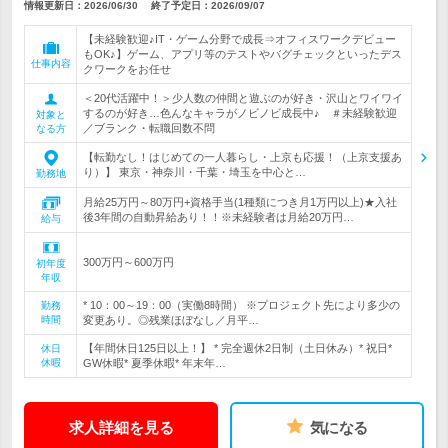
情報更新日：2026/06/30
終了予定日：
2026/09/07
【未経験歓迎♪IT・ゲーム分野で成長⇒オフィスワークデビュー
もOK♪】ゲーム、アプリ等のテストやバグチェックといったデス
仕事内容
クワークをお任せ
＜20代活躍中！＞少人数の仲間と遊ぶのが好き・沢山とワイワイ
するのが好き…色んなキャラがノビノビ成長中♪ ＃未経験歓迎
対象と
／ブランク・転職回数不問
なる方
【転勤なし！はじめての一人暮らし・上京も応援！（上京支援あ
り）】 東京・神奈川・千葉・埼玉を中心と…
勤務地
月給25万円～80万円+資格手当(1種類につき月1万円以上)★入社
後3年間の自動昇給あり！！※未経験者は月給20万円…
給与
300万円～600万円
初年度
年収
* 10：00～19：00（実働8時間） ※プロジェクト先により多少の
勤務
時間
変更あり。◎残業ほぼなし／月平…
【年間休日125日以上！】 * 完全週休2日制（土日休み）* 祝日*
休日
休暇
GW休暇* 夏季休暇* 年末年…
求人詳細を見る
気になる