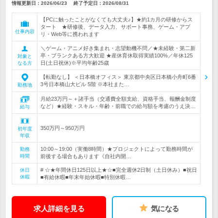
情報更新日：2026/06/23
終了予定日：
2026/08/31
【PCに触ったことがなくても大丈夫♪】★約1カ月の研修からス
タート ★研修後、データ入力、サポート事務、ゲーム・アプ
仕事内容
リ・Web等に携われます
＼ゲーム・アニメ好き集まれ・志望動機不問／★未経験・第二新
卒・ブランクある方大歓迎 ★産休育休取得実績100%／年休125
対象と
日(土日祝休)※平均年齢25歳
なる方
【転勤なし】 ＜日本橋オフィス＞ 東京都中央区日本橋小舟町6番
3号日本橋山大ビル 5階 ※本社また…
勤務地
月給23万円～＋諸手当（交通費全額支給、資格手当、報酬金制度
など）★経験・スキル・年齢・前職での給与額を考慮のうえ決…
給与
350万円～950万円
初年度
年収
10:00～19:00（実働8時間）★プロジェクトによって勤務時間が
勤務
時間
前後する場合もあります《自社内開…
# ☆★年間休日125日以上★☆■完全週休2日制（土日休み）■祝日
休日
休暇
■有給休暇■年末年始休暇■特別休暇…
求人詳細を見る
気になる