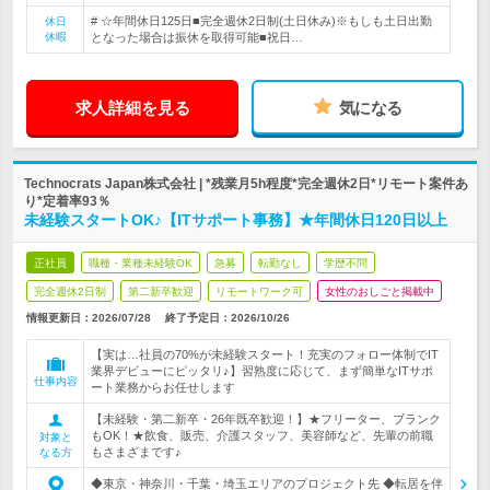
# ☆年間休日125日■完全週休2日制(土日休み)※もしも土日出勤
休日
休暇
となった場合は振休を取得可能■祝日…
求人詳細を見る
気になる
Technocrats Japan株式会社 | *残業月5h程度*完全週休2日*リモート案件あ
り*定着率93％
未経験スタートOK♪【ITサポート事務】★年間休日120日以上
正社員
職種・業種未経験OK
急募
転勤なし
学歴不問
完全週休2日制
第二新卒歓迎
リモートワーク可
女性のおしごと掲載中
情報更新日：2026/07/28
終了予定日：
2026/10/26
【実は…社員の70%が未経験スタート！充実のフォロー体制でIT
業界デビューにピッタリ♪】習熟度に応じて、まず簡単なITサポ
仕事内容
ート業務からお任せします
【未経験・第二新卒・26年既卒歓迎！】★フリーター、ブランク
もOK！★飲食、販売、介護スタッフ、美容師など、先輩の前職
対象と
もさまざまです♪
なる方
◆東京・神奈川・千葉・埼玉エリアのプロジェクト先 ◆転居を伴