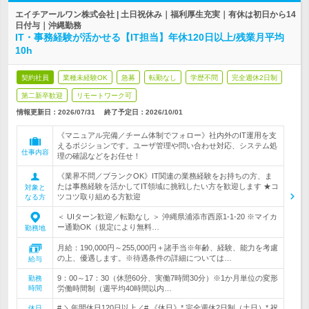
エイチアールワン株式会社 | 土日祝休み｜福利厚生充実｜有休は初日から14
日付与｜沖縄勤務
IT・事務経験が活かせる【IT担当】年休120日以上/残業月平均
10h
契約社員
業種未経験OK
急募
転勤なし
学歴不問
完全週休2日制
第二新卒歓迎
リモートワーク可
情報更新日：2026/07/31
終了予定日：
2026/10/01
《マニュアル完備／チーム体制でフォロー》社内外のIT運用を支
えるポジションです。ユーザ管理や問い合わせ対応、システム処
仕事内容
理の確認などをお任せ！
《業界不問／ブランクOK》IT関連の業務経験をお持ちの方、ま
たは事務経験を活かしてIT領域に挑戦したい方を歓迎します ★コ
対象と
ツコツ取り組める方歓迎
なる方
＜ UIターン歓迎／転勤なし ＞ 沖縄県浦添市西原1-1-20 ※マイカ
ー通勤OK（規定により無料…
勤務地
月給：190,000円～255,000円＋諸手当※年齢、経験、能力を考慮
の上、優遇します。※待遇条件の詳細については…
給与
9：00～17：30（休憩60分、実働7時間30分）※1か月単位の変形
勤務
時間
労働時間制（週平均40時間以内…
# ＼年間休日120日以上／# 《休日》* 完全週休2日制（土日）* 祝
休日