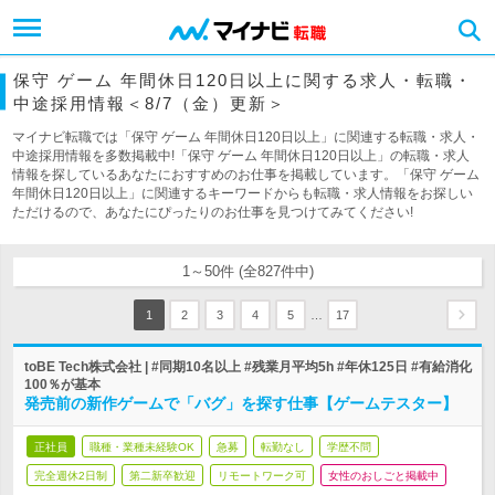
保守 ゲーム 年間休日120日以上に関する求人・転職・
中途採用情報＜8/7（金）更新＞
マイナビ転職では「保守 ゲーム 年間休日120日以上」に関連する転職・求人・
中途採用情報を多数掲載中!「保守 ゲーム 年間休日120日以上」の転職・求人
情報を探しているあなたにおすすめのお仕事を掲載しています。「保守 ゲーム
年間休日120日以上」に関連するキーワードからも転職・求人情報をお探しい
ただけるので、あなたにぴったりのお仕事を見つけてみてください!
1～50件 (全827件中)
…
1
2
3
4
5
17
toBE Tech株式会社 | #同期10名以上 #残業月平均5h #年休125日 #有給消化
100％が基本
発売前の新作ゲームで「バグ」を探す仕事【ゲームテスター】
正社員
職種・業種未経験OK
急募
転勤なし
学歴不問
完全週休2日制
第二新卒歓迎
リモートワーク可
女性のおしごと掲載中