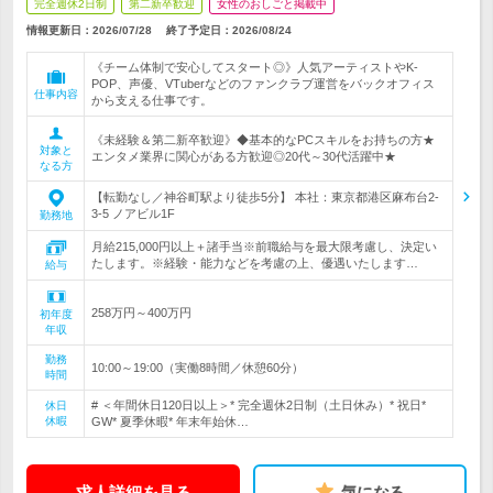
完全週休2日制
第二新卒歓迎
女性のおしごと掲載中
情報更新日：2026/07/28
終了予定日：
2026/08/24
《チーム体制で安心してスタート◎》人気アーティストやK-
POP、声優、VTuberなどのファンクラブ運営をバックオフィス
仕事内容
から支える仕事です。
《未経験＆第二新卒歓迎》◆基本的なPCスキルをお持ちの方★
対象と
エンタメ業界に関心がある方歓迎◎20代～30代活躍中★
なる方
【転勤なし／神谷町駅より徒歩5分】 本社：東京都港区麻布台2-
3-5 ノアビル1F
勤務地
月給215,000円以上＋諸手当※前職給与を最大限考慮し、決定い
たします。※経験・能力などを考慮の上、優遇いたします…
給与
258万円～400万円
初年度
年収
勤務
10:00～19:00（実働8時間／休憩60分）
時間
# ＜年間休日120日以上＞* 完全週休2日制（土日休み）* 祝日*
休日
休暇
GW* 夏季休暇* 年末年始休…
求人詳細を見る
気になる