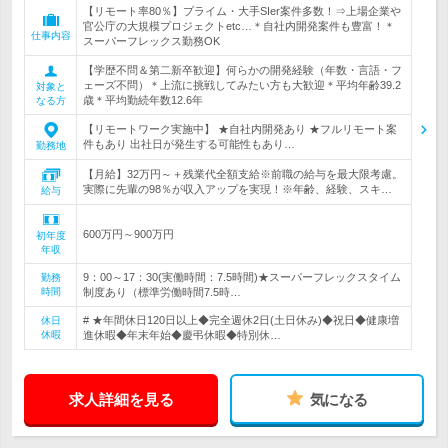
【リモート率80％】プライム・大手SIer案件多数！⇒上場企業や
官公庁の大規模プロジェクトetc…＊自社内開発案件も豊富！＊
仕事内容
スーパーフレックス勤務OK
【学歴不問＆第二新卒歓迎】何らかの開発経験（年数・言語・フ
ェーズ不問）＊上流に挑戦してみたい方も大歓迎＊平均年齢39.2
対象と
歳＊平均勤続年数12.6年
なる方
【リモートワーク実施中】 ★自社内開発あり ★フルリモート案
件もあり 出社日が発生する可能性もあり…
勤務地
【月給】32万円～＋残業代全額支給※前職の給与を最大限考慮。
実際に先輩の98％が収入アップを実現！※年齢、経験、スキ…
給与
600万円～900万円
初年度
年収
9：00～17：30(実働時間：7.5時間)★スーパーフレックスタイム
勤務
時間
制度あり（標準労働時間7.5時…
# ★年間休日120日以上◆完全週休2日(土日休み)◆祝日◆健康増
休日
休暇
進休暇◆年末年始◆慶弔休暇◆特別休…
求人詳細を見る
気になる