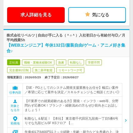
求人詳細を見る
気になる
株式会社リベルツ | 自由が手に入る（＾○＾）入社初日から有給付与◎／月
平均残業5h
【WEBエンジニア】年休132日/服装自由/ゲーム・アニメ好き集
合♪
正社員
職種・業種未経験OK
急募
転勤なし
学歴不問
完全週休2日制
第二新卒歓迎
リモートワーク可
情報更新日：2026/05/29
終了予定日：
2026/08/27
【SE・PGとしてのシステム開発支援業務をお任せ】幅広い案件
／希望に応じて案件を決定／スキルチェンジもご相談ください◎
仕事内容
【IT業界での就業経験のある方】開発・インフラ・web等、分野
問わず応募OK！ブランク・経験浅めの方もぜひ前向きにお話し
対象と
ましょう！
なる方
転勤なし＆駅近！ 【本社】 東京都千代田区九段南一丁目5番6号
りそな九段ビル5F KSフロア 【…
勤務地
年俸401万6400円以上～※経験・年齢・能力などを考慮の上、決