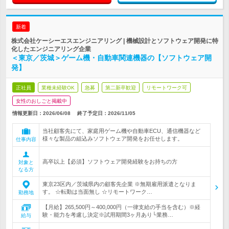
新着
株式会社ケーシーエスエンジニアリング | 機械設計とソフトウェア開発に特
化したエンジニアリング企業
＜東京／茨城＞ゲーム機・自動車関連機器の【ソフトウェア開
発】
正社員
業種未経験OK
急募
第二新卒歓迎
リモートワーク可
女性のおしごと掲載中
情報更新日：2026/06/08
終了予定日：
2026/11/05
当社顧客先にて、家庭用ゲーム機や自動車ECU、通信機器など
様々な製品の組込みソフトウェア開発をお任せします。
仕事内容
高卒以上【必須】ソフトウェア開発経験をお持ちの方
対象と
なる方
東京23区内／茨城県内の顧客先企業 ※無期雇用派遣となりま
す。 ☆転勤は当面無し ☆リモートワーク…
勤務地
【月給】265,500円～400,000円（一律支給の手当を含む）※経
験・能力を考慮し決定※試用期間3ヶ月あり└業務…
給与