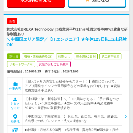
新着
株式会社BREXA Technology | #残業月平均11h＃社員定着率90%#豊富な研
修制度あり
＼中四国エリア限定／【ITエンジニア】★年休123日以上/未経験
OK
正社員
職種・業種未経験OK
転勤なし
完全週休2日制
第二新卒歓迎
リモートワーク可
女性のおしごと掲載中
情報更新日：2026/06/25
終了予定日：
2026/12/03
【最大3ヶ月の充実した研修からスタート！】適性に合わせて、
アプリ開発やインフラ運用保守などの業務をお任せします ★資格
仕事内容
取得支援＆手当あり
【未経験・第二新卒歓迎】＼「ITに興味がある」「手に職をつけ
たい」という意欲を重視／★20～30代も活躍中★有給取得率
対象と
80.0％・産育休の取得実績多数
なる方
【中四国エリア限定募集！】 岡山県、山口県、香川県、愛媛県、
広島県での各プロジェクト先での勤務にな…
勤務地
■未経験：月給215,000円～+各種手当 +賞与年2回■経験者：月給