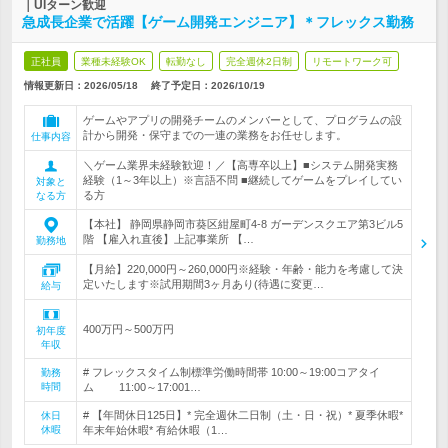
｜UIターン歓迎
急成長企業で活躍【ゲーム開発エンジニア】＊フレックス勤務
正社員
業種未経験OK
転勤なし
完全週休2日制
リモートワーク可
情報更新日：2026/05/18
終了予定日：
2026/10/19
ゲームやアプリの開発チームのメンバーとして、プログラムの設
計から開発・保守までの一連の業務をお任せします。
仕事内容
＼ゲーム業界未経験歓迎！／【高専卒以上】■システム開発実務
経験（1～3年以上）※言語不問 ■継続してゲームをプレイしてい
対象と
る方
なる方
【本社】 静岡県静岡市葵区紺屋町4-8 ガーデンスクエア第3ビル5
階 【雇入れ直後】上記事業所 【…
勤務地
【月給】220,000円～260,000円※経験・年齢・能力を考慮して決
定いたします※試用期間3ヶ月あり(待遇に変更…
給与
400万円～500万円
初年度
年収
# フレックスタイム制標準労働時間帯 10:00～19:00コアタイ
勤務
時間
ム 11:00～17:001…
# 【年間休日125日】* 完全週休二日制（土・日・祝）* 夏季休暇*
休日
休暇
年末年始休暇* 有給休暇（1…