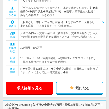
／AIを支えるお仕事です！
【ゲームを本気でやってきた人を、本気で求めています。】◆未
経験OK◆高卒以上◆29歳以下(※) ★既卒／26卒生も大歓迎！
対象と
あなたの再スタートを応援！
なる方
【転勤なし！本社オフィスは渋谷♪】 ★はじめての一人暮らし・
上京も応援！（上京支援あり） ◎東京都…
勤務地
月給25万円～＋賞与＋諸手当（資格手当、交通費全額など）★入
社3年間は毎年自動昇給★※経験・スキル・年齢を考慮の上、…
給与
300万円～500万円
初年度
年収
10：00～19：00（実働8時間、休憩1時間）※プロジェクトによ
勤務
時間
り異なる場合があります★仕事時間の…
# ★年間休日125日以上 ◆完全週休2日制（土日休み）※担当プ
休日
休暇
ロジェクトによっては一部変更あり◆祝…
求人詳細を見る
気になる
株式会社FunClock | 入社祝い金最大10万円／資格1種類につき毎月1万円＋
／土日祝休