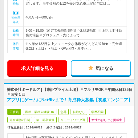
定します。※年俸額の1/12を毎月支給※上記給与には…
給与
400万円～600万円
初年度
年収
9:00～18:00（所定労働時間8時間／休憩1時間）※上記は本社勤
勤務
時間
務の場合※プロジェクト先によって…
# ＼年休132日以上／ユニークな休暇がどんどん追加★・完全週
休日
休暇
休2日（土日）・祝日・GW休暇・夏季休…
求人詳細を見る
気になる
株式会社ボードルア | 【東証プライム上場】＊フルリモOK＊年間休日125日
＊面接１回
アプリにゲームにNetflixまで！育成枠大募集【初級エンジニア】
正社員
職種・業種未経験OK
急募
転勤なし
学歴不問
完全週休2日制
第二新卒歓迎
リモートワーク可
女性のおしごと掲載中
情報更新日：2026/06/26
終了予定日：
2026/08/27
3か月間の充実研修で「タイピングすら怪しい…」レベルからで