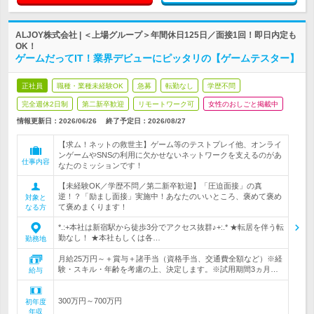
ALJOY株式会社 | ＜上場グループ＞年間休日125日／面接1回！即日内定も
OK！
ゲームだってIT！業界デビューにピッタリの【ゲームテスター】
正社員
職種・業種未経験OK
急募
転勤なし
学歴不問
完全週休2日制
第二新卒歓迎
リモートワーク可
女性のおしごと掲載中
情報更新日：2026/06/26
終了予定日：
2026/08/27
【求ム！ネットの救世主】ゲーム等のテストプレイ他、オンライ
ンゲームやSNSの利用に欠かせないネットワークを支えるのがあ
仕事内容
なたのミッションです！
【未経験OK／学歴不問／第二新卒歓迎】「圧迫面接」の真
逆！？「励まし面接」実施中！あなたのいいところ、褒めて褒め
対象と
て褒めまくります！
なる方
*.:+本社は新宿駅から徒歩3分でアクセス抜群♪+:.* ★転居を伴う転
勤なし！ ★本社もしくは各…
勤務地
月給25万円～＋賞与＋諸手当（資格手当、交通費全額など）※経
験・スキル・年齢を考慮の上、決定します。※試用期間3ヵ月…
給与
300万円～700万円
初年度
年収