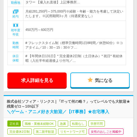
タワー 【雇入れ直後】上記事務所…
勤務地
月給281,250円～375,000円※経験・年齢・能力を考慮して決定い
たします。※試用期間3ヶ月（待遇変更なし）
給与
450万円～600万円
初年度
年収
# フレックスタイム制（標準労働時間1日8時間／休憩60分）※コ
勤務
時間
アタイム／10：30～15：30※フ…
# 【年間休日131日】* 完全週休2日制（土日休み）* 祝日* 有給休
休日
休暇
暇（入社半年経過後より付与／…
求人詳細を見る
気になる
株式会社ソフィア・リンクス | 「ITって何の略？」ってレベルでも大歓迎★
残業ゼロ～10h以下
＼ゲーム・アニメ好き大歓迎／【IT事務】★在宅導入
正社員
職種・業種未経験OK
急募
転勤なし
学歴不問
完全週休2日制
第二新卒歓迎
リモートワーク可
女性のおしごと掲載中