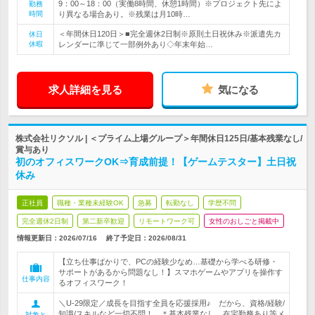
9：00～18：00（実働8時間、休憩1時間）※プロジェクト先によ
勤務
時間
り異なる場合あり。※残業は月10時…
＜年間休日120日＞■完全週休2日制※原則土日祝休み※派遣先カ
休日
休暇
レンダーに準じて一部例外あり◇年末年始…
求人詳細を見る
気になる
株式会社リクソル | ＜プライム上場グループ＞年間休日125日/基本残業なし/
賞与あり
初のオフィスワークOK⇒育成前提！【ゲームテスター】土日祝
休み
正社員
職種・業種未経験OK
急募
転勤なし
学歴不問
完全週休2日制
第二新卒歓迎
リモートワーク可
女性のおしごと掲載中
情報更新日：2026/07/16
終了予定日：
2026/08/31
【立ち仕事ばかりで、PCの経験少なめ…基礎から学べる研修・
サポートがあるから問題なし！】スマホゲームやアプリを操作す
仕事内容
るオフィスワーク！
＼U-29限定／成長を目指す全員を応援採用♪ だから、資格/経験/
知識/スキルなど一切不問！ ＊基本残業なし、在宅勤務あり等メ
対象と