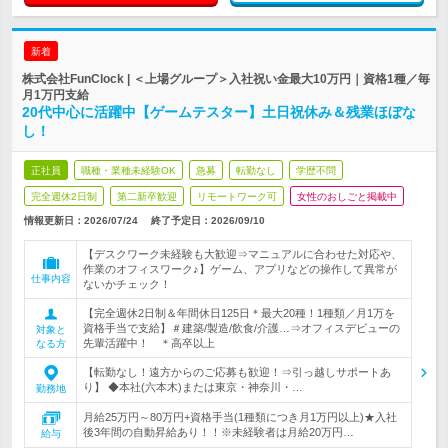
新着
株式会社FunClock | ＜上場グループ＞入社祝い金最大10万円｜資格1種／毎
月1万円支給
20代中心に活躍中【ゲームテスター】土日祝休み＆残業ほぼな
し！
正社員
職種・業種未経験OK
急募
転勤なし
学歴不問
完全週休2日制
第二新卒歓迎
リモートワーク可
女性のおしごと掲載中
情報更新日：2026/07/24
終了予定日：
2026/09/10
【デスクワーク未経験も大歓迎⇒マニュアルに合わせた対応や、
作業のオフィスワーク♪】ゲーム、アプリなどの操作して異常が
仕事内容
ないかチェック！
【完全週休2日制＆年間休日125日＊最大20種！1種類／月1万を
資格手当で支給】＃建築/製造/飲食/介護…⇒オフィスデビューの
対象と
先輩活躍中！ ＊高卒以上
なる方
【転勤なし！遠方からのご応募も歓迎！⇒引っ越しサポートあ
り】 ◆本社(六本木)または東京・神奈川・…
勤務地
月給25万円～80万円+資格手当(1種類につき月1万円以上)★入社
後3年間の自動昇給あり！！※未経験者は月給20万円…
給与