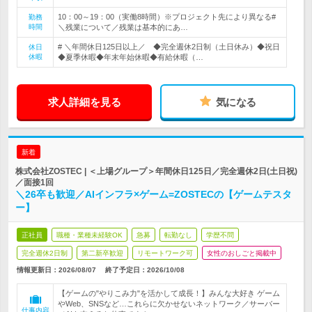
10：00～19：00（実働8時間）※プロジェクト先により異なる#
勤務
時間
＼残業について／残業は基本的にあ…
# ＼年間休日125日以上／ ◆完全週休2日制（土日休み）◆祝日
休日
休暇
◆夏季休暇◆年末年始休暇◆有給休暇（…
求人詳細を見る
気になる
新着
株式会社ZOSTEC | ＜上場グループ＞年間休日125日／完全週休2日(土日祝)
／面接1回
＼26卒も歓迎／AIインフラ×ゲーム=ZOSTECの【ゲームテスタ
ー】
正社員
職種・業種未経験OK
急募
転勤なし
学歴不問
完全週休2日制
第二新卒歓迎
リモートワーク可
女性のおしごと掲載中
情報更新日：2026/08/07
終了予定日：
2026/10/08
【ゲームの"やりこみ力"を活かして成長！】みんな大好き ゲーム
やWeb、SNSなど…これらに欠かせないネットワーク／サーバー
仕事内容