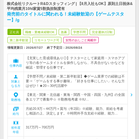
株式会社リクルートR&Dスタッフィング | 【8月入社もOK】原則土日祝休&
平均残業月10h/家賃5割負担制度有
発売前のタイトルに関われる！未経験歓迎の【ゲームテスタ
ー】/g
正社員
職種・業種未経験OK
急募
学歴不問
完全週休2日制
第二新卒歓迎
リモートワーク可
女性のおしごと掲載中
情報更新日：2026/07/27
終了予定日：
2026/08/24
【充実した育成環境あり◎】テスターとして家庭用・スマホアプ
リ等の各ゲームタイトルを操作しながら、不具合がないかなどを
仕事内容
確認・管理する仕事です。
【学歴不問／未経験・第二新卒歓迎】◆ゲーム業界での経験は不
要⇒「ゲームをする事が趣味」「好きを仕事にしたい」そんな方
対象と
はぜひ！★20～30代活躍中
なる方
【東北・関東・北信越・東海・関西・中国・四国・九州】の全国
各エリアで募集中☆ ※勤務地考慮 ※IU…
勤務地
月給20.9万～44万円＋賞与（年2回）※経験、能力、前給を考慮
し相談の上、決定します。※時間外手当支給※経験、能力…
給与
317万円～700万円
初年度
年収