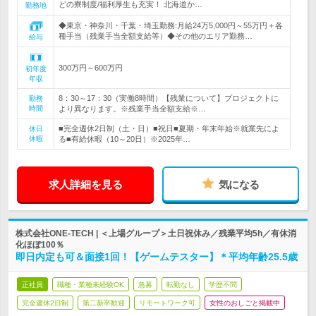
どの寮制度/福利厚生も充実！ 北海道か…
勤務地
◆東京・神奈川・千葉・埼玉勤務:月給24万5,000円～55万円＋各
種手当（残業手当全額支給等）◆その他のエリア勤務…
給与
300万円～600万円
初年度
年収
8：30～17：30（実働8時間）【残業について】プロジェクトに
勤務
時間
より異なります。※残業手当全額支給※…
■完全週休2日制（土・日）■祝日■夏期・年末年始※就業先によ
休日
休暇
る■有給休暇（10～20日）※2025年…
求人詳細を見る
気になる
株式会社ONE-TECH | ＜上場グループ＞土日祝休み／残業平均5h／有休消
化ほぼ100％
即日内定も可＆面接1回！【ゲームテスター】＊平均年齢25.5歳
正社員
職種・業種未経験OK
急募
転勤なし
学歴不問
完全週休2日制
第二新卒歓迎
リモートワーク可
女性のおしごと掲載中