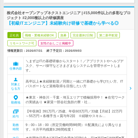
株式会社オープンアップネクストエンジニア | #15,000件以上の多彩なプロ
ジェクト #2,000種以上の研修講座
【初級ITエンジニア】未経験向け研修で基礎から学べる◎
正社員
職種・業種未経験OK
急募
完全週休2日制
第二新卒歓迎
リモートワーク可
女性のおしごと掲載中
情報更新日：2026/07/31
終了予定日：
2026/09/03
＼まずはITの基礎研修からスタート！／アプリテストやヘルプデ
スク、サーバ保守などさまざまなシステムを管理サポートしま
仕事内容
す。
高卒以上★未経験歓迎／同期と一緒にIT基礎から学びたい方、IT
対象と
パスポートなど資格取得を目指したい方
なる方
★東京・神奈川・千葉・埼玉エリアで積極採用中！ ★在宅ワーク
の実績あり ★家賃一部会社負担の寮・社…
勤務地
【年収例】391万円／25歳、年収603万円／33歳【月給】22万円
～55万円＋各種手当＋賞与年2回 ※経験やスキル…
給与
9：00～18：00（所定労働時間8時間）※配属先により異なりま
勤務
時間
す。※月平均残業9.2時間程度！