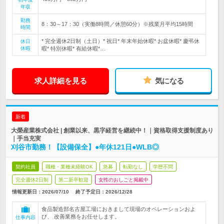
年収
勤務
8：30～17：30（実働8時間／休憩60分）※残業月平均15時間
時間
* 完全週休2日制（土日）* 祝日* 年末年始休暇* お盆休暇* 慶弔休
休日
休暇
暇* 特別休暇* 有給休暇*…
求人詳細を見る
気になる
新着
大榮産業株式会社 | 創業以来、黒字経営を継続中！｜資格取得支援制度あり
｜手当充実
刈谷市勤務！【設備保全】●年休121日●WLB◎
契約社員
職種・業種未経験OK
急募
転勤なし
学歴不問
完全週休2日制
第二新卒歓迎
女性のおしごと掲載中
情報更新日：2026/07/10
終了予定日：
2026/12/28
食品製造部名古屋工場におきまして現場のオペレーションおよ
び、 改善業務をお任せします。
仕事内容