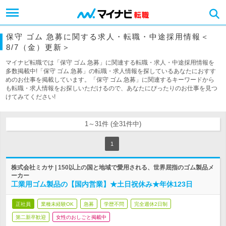
保守 ゴム 急募に関する求人・転職・中途採用情報＜
8/7（金）更新＞
マイナビ転職では「保守 ゴム 急募」に関連する転職・求人・中途採用情報を
多数掲載中!「保守 ゴム 急募」の転職・求人情報を探しているあなたにおすす
めのお仕事を掲載しています。「保守 ゴム 急募」に関連するキーワードから
も転職・求人情報をお探しいただけるので、あなたにぴったりのお仕事を見つ
けてみてください!
1～31件 (全31件中)
1
株式会社ミカサ | 150以上の国と地域で愛用される、世界屈指のゴム製品メ
ーカー
工業用ゴム製品の【国内営業】★土日祝休み★年休123日
正社員
業種未経験OK
急募
学歴不問
完全週休2日制
第二新卒歓迎
女性のおしごと掲載中