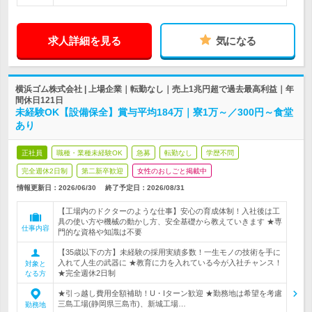
求人詳細を見る
気になる
横浜ゴム株式会社 | 上場企業｜転勤なし｜売上1兆円超で過去最高利益｜年
間休日121日
未経験OK【設備保全】賞与平均184万｜寮1万～／300円～食堂
あり
正社員
職種・業種未経験OK
急募
転勤なし
学歴不問
完全週休2日制
第二新卒歓迎
女性のおしごと掲載中
情報更新日：2026/06/30
終了予定日：
2026/08/31
【工場内のドクターのような仕事】安心の育成体制！入社後は工
具の使い方や機械の動かし方、安全基礎から教えていきます ★専
仕事内容
門的な資格や知識は不要
【35歳以下の方】未経験の採用実績多数！一生モノの技術を手に
入れて人生の武器に ★教育に力を入れている今が入社チャンス！
対象と
★完全週休2日制
なる方
★引っ越し費用全額補助！U・Iターン歓迎 ★勤務地は希望を考慮
三島工場(静岡県三島市)、新城工場…
勤務地