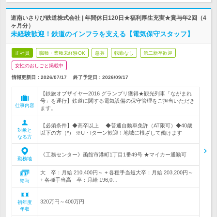
道南いさりび鉄道株式会社 | 年間休日120日★福利厚生充実★賞与年2回（4
ヶ月分）
未経験歓迎！鉄道のインフラを支える【電気保守スタッフ】
正社員
職種・業種未経験OK
急募
転勤なし
第二新卒歓迎
女性のおしごと掲載中
情報更新日：2026/07/17
終了予定日：
2026/09/17
【鉄旅オブザイヤー2016 グランプリ獲得★観光列車「ながまれ
号」を運行】鉄道に関する電気設備の保守管理をご担当いただき
仕事内容
ます。
【必須条件】◆高卒以上 ◆普通自動車免許（AT限可）◆40歳
対象と
以下の方（*） ※U・Iターン歓迎！地域に根ざして働けます
なる方
《工務センター》函館市港町1丁目1番49号 ★マイカー通勤可
勤務地
大 卒：月給 210,400円～ + 各種手当短大卒：月給 203,200円～
+ 各種手当高 卒：月給 196,0…
給与
320万円～400万円
初年度
年収