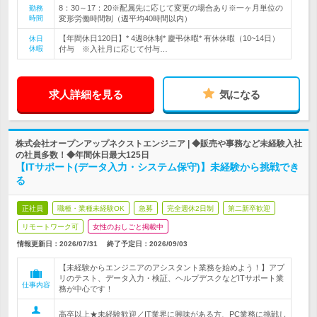
8：30～17：20※配属先に応じて変更の場合あり※一ヶ月単位の
勤務
時間
変形労働時間制（週平均40時間以内）
【年間休日120日】* 4週8休制* 慶弔休暇* 有休休暇（10~14日）
休日
休暇
付与 ※入社月に応じて付与…
求人詳細を見る
気になる
株式会社オープンアップネクストエンジニア | ◆販売や事務など未経験入社
の社員多数！◆年間休日最大125日
【ITサポート(データ入力・システム保守)】未経験から挑戦でき
る
正社員
職種・業種未経験OK
急募
完全週休2日制
第二新卒歓迎
リモートワーク可
女性のおしごと掲載中
情報更新日：2026/07/31
終了予定日：
2026/09/03
【未経験からエンジニアのアシスタント業務を始めよう！】アプ
リのテスト、データ入力・検証、ヘルプデスクなどITサポート業
仕事内容
務が中心です！
高卒以上★未経験歓迎／IT業界に興味がある方、PC業務に挑戦し