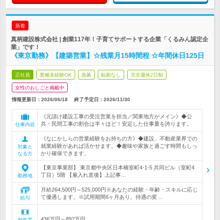
新着
真柄建設株式会社 | 創業117年！子育てサポートする企業「くるみん認定企
業」です！
《東京勤務》【建築営業】☆残業月15時間程 ☆年間休日125日
正社員
業種未経験OK
急募
転勤なし
完全週休2日制
女性のおしごと掲載中
情報更新日：2026/06/18
終了予定日：
2026/11/30
《元請け建設工事の受注営業を担当／関東地方がメイン》◆公
共・民間工事の割合は半々ほど！安定した仕事量を誇ります。
仕事内容
《なにかしらの営業経験をお持ちの方》◆建設、不動産業界での
就業経験があれば活かせます。◆趣味や家族と過ごす時間もしっ
対象と
かり確保できます。
なる方
【東京事業部】 東京都中央区日本橋室町4-1-5 共同ビル（室町4
丁目）5階 【雇入れ直後】上記事…
勤務地
月給264,500円～525,000円※あなたの経験・年齢・スキルに応じ
て優遇します。※試用期間6ヶ月あり。待遇の変…
給与
436万円～892万円
初年度