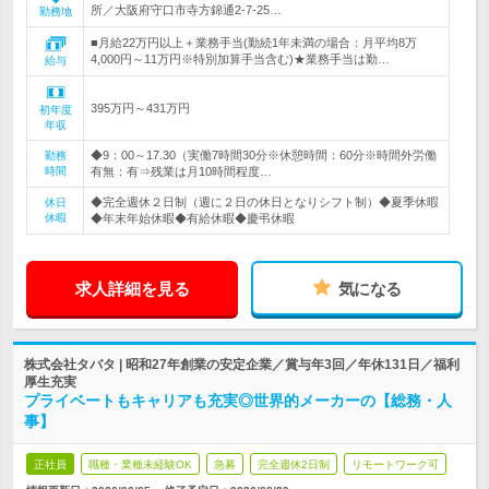
所／大阪府守口市寺方錦通2-7-25…
勤務地
■月給22万円以上＋業務手当(勤続1年未満の場合：月平均8万
4,000円～11万円※特別加算手当含む)★業務手当は勤…
給与
395万円～431万円
初年度
年収
◆9：00～17.30（実働7時間30分※休憩時間：60分※時間外労働
勤務
時間
有無：有⇒残業は月10時間程度…
◆完全週休２日制（週に２日の休日となりシフト制）◆夏季休暇
休日
休暇
◆年末年始休暇◆有給休暇◆慶弔休暇
求人詳細を見る
気になる
株式会社タバタ | 昭和27年創業の安定企業／賞与年3回／年休131日／福利
厚生充実
プライベートもキャリアも充実◎世界的メーカーの【総務・人
事】
正社員
職種・業種未経験OK
急募
完全週休2日制
リモートワーク可