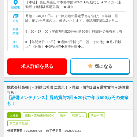
【本社】 富山県富山市本郷中部203-2 ★転勤なし ★マイカー通
勤可（無料駐車場完備） ★UIタ…
勤務地
月給：240,000円～（一律支給の固定手当を含む）※年齢、経
験、能力を考慮の上、優遇いたします。※試用期間は2ヶ月…
給与
勤務
8：20～17：00（実働7時間20分/休憩80分）時間外労働有無：有
時間
# 【年間休日113日】◆週休2日制（日・祝・その他）◆月7日以
休日
休暇
上# 《休暇》◆GW休暇◆夏季休暇◆…
求人詳細を見る
気になる
株式会社高橋 | ＜利益は社員に還元！＞昇給・賞与2回★通常賞与＋決算賞
与も！
【設備メンテナンス】昇給賞与2回★20代で年収500万円の先輩
も！
正社員
職種・業種未経験OK
急募
転勤なし
学歴不問
第二新卒歓迎
情報更新日：2026/05/08
終了予定日：
2026/09/21