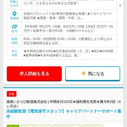
対象と
たい方、人を支えるのが好きな方歓迎！
なる方
全国のプロジェクト先<希望の勤務地を考慮> ★リモートワーク
相談可能 ★関東・東海・関西・中国・九…
勤務地
【年収例】391万円／25歳、603万円／33歳【月給】22万円～55
万円＋各種手当＋賞与年2回 ※経験やスキルなど…
給与
9:00～18:00（休憩時間 12:00～13:00）※配属先により異なる※
勤務
時間
所定労働時間を超える労…
★年間休日最大125日■完全週休2日制（土・日）■祝日■GW休暇
休日
休暇
■夏季休暇■年末年始休暇※上記は、配…
求人詳細を見る
気になる
新着
道南いさりび鉄道株式会社 | 年間休日120日★福利厚生充実★賞与年2回（4
ヶ月分）
未経験歓迎【電気保守スタッフ】キャリアパートナーサポート案
件