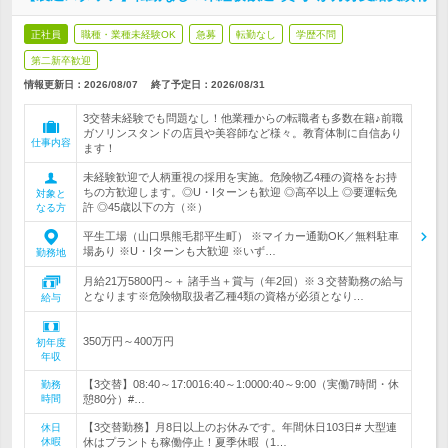
正社員
職種・業種未経験OK
急募
転勤なし
学歴不問
第二新卒歓迎
情報更新日：2026/08/07
終了予定日：
2026/08/31
3交替未経験でも問題なし！他業種からの転職者も多数在籍♪前職
ガソリンスタンドの店員や美容師など様々。教育体制に自信あり
仕事内容
ます！
未経験歓迎で人柄重視の採用を実施。危険物乙4種の資格をお持
ちの方歓迎します。◎U・Iターンも歓迎 ◎高卒以上 ◎要運転免
対象と
許 ◎45歳以下の方（※）
なる方
平生工場（山口県熊毛郡平生町） ※マイカー通勤OK／無料駐車
場あり ※U・Iターンも大歓迎 ※いず…
勤務地
月給21万5800円～＋ 諸手当＋賞与（年2回）※３交替勤務の給与
となります※危険物取扱者乙種4類の資格が必須となり…
給与
350万円～400万円
初年度
年収
【3交替】08:40～17:0016:40～1:0000:40～9:00（実働7時間・休
勤務
時間
憩80分）#…
【3交替勤務】月8日以上のお休みです。年間休日103日# 大型連
休日
休暇
休はプラントも稼働停止！夏季休暇（1…