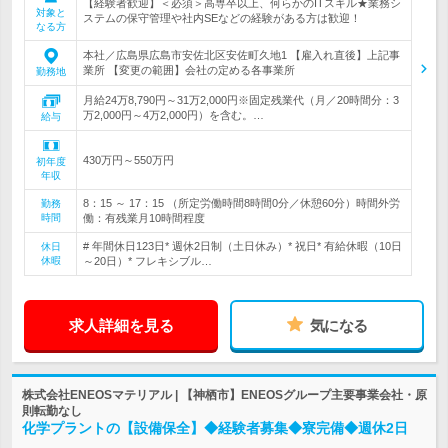
【経験者歓迎】＜必須＞高専卒以上、何らかのITスキル★業務シ
対象と
ステムの保守管理や社内SEなどの経験がある方は歓迎！
なる方
本社／広島県広島市安佐北区安佐町久地1 【雇入れ直後】上記事
業所 【変更の範囲】会社の定める各事業所
勤務地
月給24万8,790円～31万2,000円※固定残業代（月／20時間分：3
万2,000円～4万2,000円）を含む。…
給与
430万円～550万円
初年度
年収
8：15 ～ 17：15 （所定労働時間8時間0分／休憩60分）時間外労
勤務
時間
働：有残業月10時間程度
# 年間休日123日* 週休2日制（土日休み）* 祝日* 有給休暇（10日
休日
休暇
～20日）* フレキシブル…
求人詳細を見る
気になる
株式会社ENEOSマテリアル | 【神栖市】ENEOSグループ主要事業会社・原
則転勤なし
化学プラントの【設備保全】◆経験者募集◆寮完備◆週休2日