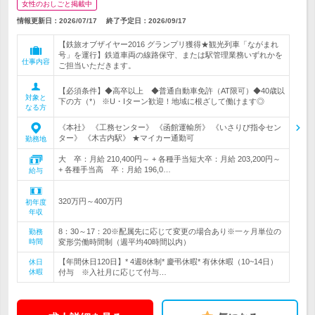
女性のおしごと掲載中
情報更新日：2026/07/17
終了予定日：
2026/09/17
【鉄旅オブザイヤー2016 グランプリ獲得★観光列車「ながまれ
号」を運行】鉄道車両の線路保守、または駅管理業務いずれかを
仕事内容
ご担当いただきます。
【必須条件】◆高卒以上 ◆普通自動車免許（AT限可）◆40歳以
対象と
下の方（*） ※U・Iターン歓迎！地域に根ざして働けます◎
なる方
《本社》 《工務センター》 《函館運輸所》 《いさりび指令セン
ター》 《木古内駅》 ★マイカー通勤可
勤務地
大 卒：月給 210,400円～ + 各種手当短大卒：月給 203,200円～
+ 各種手当高 卒：月給 196,0…
給与
320万円～400万円
初年度
年収
8：30～17：20※配属先に応じて変更の場合あり※一ヶ月単位の
勤務
時間
変形労働時間制（週平均40時間以内）
【年間休日120日】* 4週8休制* 慶弔休暇* 有休休暇（10~14日）
休日
休暇
付与 ※入社月に応じて付与…