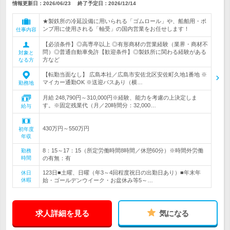
情報更新日：2026/06/23
終了予定日：
2026/12/14
★製鉄所の冷延設備に用いられる「ゴムロール」や、船舶用・ポ
ンプ用に使用される「軸受」の国内営業をお任せします！
仕事内容
【必須条件】◎高専卒以上 ◎有形商材の営業経験（業界・商材不
問）◎普通自動車免許【歓迎条件】◎製鉄所に関わる経験がある
対象と
方など
なる方
【転勤当面なし】 広島本社／広島市安佐北区安佐町久地1番地 ※
マイカー通勤OK ※送迎バスあり（横…
勤務地
月給 248,790円～310,000円※経験、能力を考慮の上決定しま
す。※固定残業代（月／20時間分：32,000…
給与
430万円～550万円
初年度
年収
8：15～17：15（所定労働時間8時間／休憩60分）※時間外労働
勤務
時間
の有無：有
123日■土曜、日曜（年3～4回程度祝日の出勤日あり）■年末年
休日
休暇
始・ゴールデンウイーク・お盆休み等5～…
求人詳細を見る
気になる