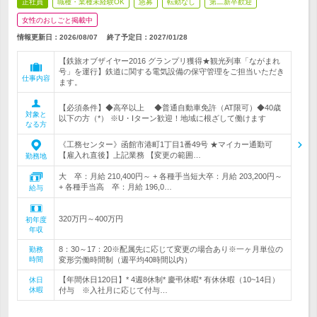
正社員
職種・業種未経験OK
急募
転勤なし
第二新卒歓迎
女性のおしごと掲載中
情報更新日：2026/08/07
終了予定日：
2027/01/28
【鉄旅オブザイヤー2016 グランプリ獲得★観光列車「ながまれ
号」を運行】鉄道に関する電気設備の保守管理をご担当いただき
仕事内容
ます。
【必須条件】◆高卒以上 ◆普通自動車免許（AT限可）◆40歳
対象と
以下の方（*） ※U・Iターン歓迎！地域に根ざして働けます
なる方
《工務センター》函館市港町1丁目1番49号 ★マイカー通勤可
【雇入れ直後】上記業務 【変更の範囲…
勤務地
大 卒：月給 210,400円～ + 各種手当短大卒：月給 203,200円～
+ 各種手当高 卒：月給 196,0…
給与
320万円～400万円
初年度
年収
8：30～17：20※配属先に応じて変更の場合あり※一ヶ月単位の
勤務
時間
変形労働時間制（週平均40時間以内）
【年間休日120日】* 4週8休制* 慶弔休暇* 有休休暇（10~14日）
休日
休暇
付与 ※入社月に応じて付与…