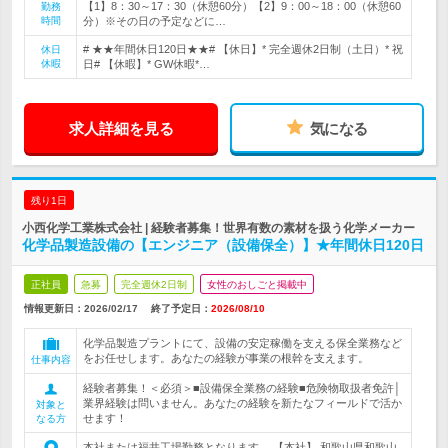
【1】8：30～17：30（休憩60分）【2】9：00～18：00（休憩60
勤務
時間
分）※その日の予定などに…
# ★★年間休日120日★★# 【休日】* 完全週休2日制（土日）* 祝
休日
休暇
日# 【休暇】* GW休暇*…
求人詳細を見る
気になる
残り1日
小西化学工業株式会社 | 経験者募集！世界有数の素材を扱う化学メーカー
化学品製造設備の【エンジニア（設備保全）】★年間休日120日
正社員
急募
完全週休2日制
女性のおしごと掲載中
情報更新日：2026/02/17
終了予定日：
2026/08/10
化学品製造プラントにて、設備の安定稼働を支える保全業務など
をお任せします。あなたの経験が事業の根幹を支えます。
仕事内容
経験者募集！＜必須＞■設備保全業務の経験■危険物取扱者免許│
業界経験は問いません。あなたの経験を新たなフィールドで活か
対象と
せます！
なる方
本社または福井工場勤務となります。 【本社】 和歌山県和歌山