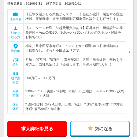
情報更新日：2026/07/31
終了予定日：
2026/10/01
【経験を活かせる業務からスタート】当社が設計・製造する医療
機器、産業機器、原子力関連測定機器等の設計をお任せします。
仕事内容
【U・Iターン歓迎！引越費用負担あり】応募条件：機構設計の業
務経験＋AutoCAD2D、Solidworks3Dいずれかのスキル・経験を
対象と
お持ちの方
なる方
神奈川県小田原市寿町3-1-7 ※マイカー通勤OK（駐車場無料）
※転勤なし。ずっと小田原エリアで…
勤務地
月給：40万円～70万円 ＋賞与年2回＋各種手当※経験・年齢を考
慮の上、当社規定により優遇します。※試用期間3カ月（…
給与
500万円～1000万円
初年度
年収
9:00～17:30（実働7.5時間）※第1,3,5土曜は、9:00～15:00＜残業
勤務
時間
について＞納期…
* 週休2日制（第2,4土曜、日曜、祝日）* GW* 夏季休暇* 年末年始
休日
休暇
休暇* 慶弔休暇* 有給休…
求人詳細を見る
気になる