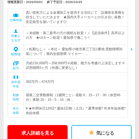
情報更新日：2026/05/01
終了予定日：
2026/10/29
高い技術力による金属加工を提供する当社にて、設備保全業務を
担当していただきます ★国内大手メーカーとの引き合い多数！
仕事内容
安定経営を築いています◎
＜未経験・第二新卒の方の挑戦を歓迎！＞【必須条件】高卒以上
対象と
の方 ★UIターン歓迎！愛知県で働こう！
なる方
＜転勤なし＞ ＜本社＞ 愛知県小牧市東三丁目1番地 受動喫煙対
策について：屋内全面禁煙 マイカー・…
勤務地
月給216,000円～258,000円※経験、能力を考慮の上決定します※
試用期間3ヶ月（待遇に変更なし）
給与
350万円～474万円
初年度
年収
昼夜二交替勤務制（1週間ごと）昼勤 8：15～17：00（休憩45
勤務
時間
分）夜勤 20：15～5：15（休…
# ★年間休日120日* 週休2日制（土日）* 夏季休暇* 年末年始休暇*
休日
休暇
有給休暇
求人詳細を見る
気になる