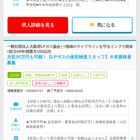
★年間休日最大125日■完全週休2日制(土・日)■祝日■GW休暇■夏
休日
休暇
季休暇■年末年始休暇※上記は、配…
求人詳細を見る
気になる
一般社団法人大阪府LPガス協会 | <地域のライフラインを守るインフラ団体
>設立69年/残業月10h以内
月収35万円も可能！【LPガスの保安検査スタッフ】※有資格者
募集
正社員
職種・業種未経験OK
急募
転勤なし
学歴不問
第二新卒歓迎
女性のおしごと掲載中
情報更新日：2026/07/17
終了予定日：
2026/10/15
【頑張りが給与に直結☆経験を積めば月収35万円も！】大阪府下
のLPガス販売店より受託した客先を訪問し、法令に基づき器具や
仕事内容
設備を調査・点検します。
★学歴不問★ 必須条件：要普免(AT限定可)｜各種有資格者（※詳
対象と
細画面参照）
なる方
【状況に応じて直行直帰も可能！転勤はありません】 北東部事業