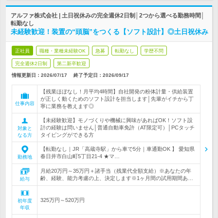
アルファ株式会社 | 土日祝休みの完全週休2日制│2つから選べる勤務時間│
転勤なし
未経験歓迎！装置の“頭脳”をつくる【ソフト設計】◎土日祝休み
正社員
職種・業種未経験OK
急募
転勤なし
学歴不問
完全週休2日制
第二新卒歓迎
情報更新日：2026/07/17
終了予定日：
2026/09/17
【残業ほぼなし！月平均4時間】自社開発の粉体計量・供給装置
が正しく動くためのソフト設計を担当します│先輩がイチから丁
仕事内容
寧に業務を教えます◎
【未経験歓迎】モノづくりや機械に興味があればOK！ソフト設
計の経験は問いません│普通自動車免許（AT限定可）│PCタッチ
対象と
タイピングができる方
なる方
【転勤なし｜JR「高蔵寺駅」から車で5分｜車通勤OK 】 愛知県
春日井市白山町5丁目21-4 ★マ…
勤務地
月給20万円～35万円＋諸手当（残業代全額支給）※あなたの年
齢、経験、能力考慮の上、決定します※1ヶ月間の試用期間あ…
給与
325万円～520万円
初年度
年収