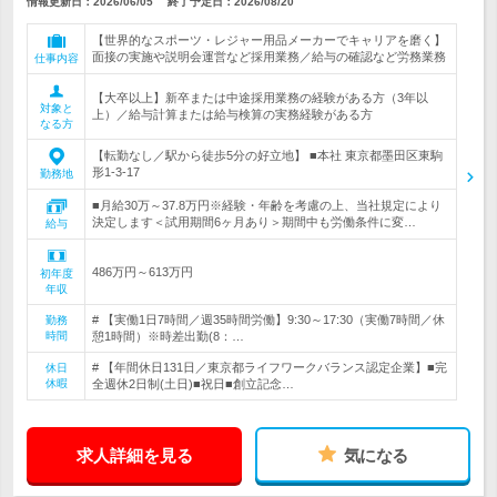
情報更新日：2026/06/05
終了予定日：
2026/08/20
【世界的なスポーツ・レジャー用品メーカーでキャリアを磨く】
面接の実施や説明会運営など採用業務／給与の確認など労務業務
仕事内容
【大卒以上】新卒または中途採用業務の経験がある方（3年以
対象と
上）／給与計算または給与検算の実務経験がある方
なる方
【転勤なし／駅から徒歩5分の好立地】 ■本社 東京都墨田区東駒
形1-3-17
勤務地
■月給30万～37.8万円※経験・年齢を考慮の上、当社規定により
決定します＜試用期間6ヶ月あり＞期間中も労働条件に変…
給与
486万円～613万円
初年度
年収
# 【実働1日7時間／週35時間労働】9:30～17:30（実働7時間／休
勤務
時間
憩1時間）※時差出勤(8：…
# 【年間休日131日／東京都ライフワークバランス認定企業】■完
休日
休暇
全週休2日制(土日)■祝日■創立記念…
求人詳細を見る
気になる