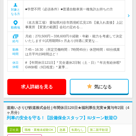
■学歴不問《必須条件》■普通自動車第一種免許お持ちの方
対象と
なる方
《名古屋工場》 愛知県刈谷市西境町広見135 【雇入れ直後】上記
事業所 【変更の範囲】会社の定める…
勤務地
月給：270,500円～338,600円※経験・年齢・能力を考慮して決定
いたします※試用期間6ヶ月あり(待遇に変更な…
給与
7:45～16:30 （所定労働時間：7時間45分）休憩時間：60分残業
勤務
時間
は月平均15時間ほど！
# 【年間休日121日】* 完全週休2日制（土・日）* 年次有給休暇*
休日
休暇
GW休暇（9日程度）* 夏季…
求人詳細を見る
気になる
道南いさりび鉄道株式会社 | 年間休日120日★福利厚生充実★賞与年2回（4
ヶ月分）
列車の安全を守る！【設備保全スタッフ】IUターン歓迎◎
正社員
職種・業種未経験OK
急募
転勤なし
第二新卒歓迎