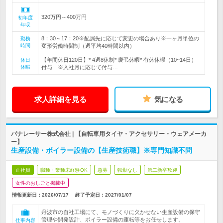
320万円～400万円
初年度
年収
8：30～17：20※配属先に応じて変更の場合あり※一ヶ月単位の
勤務
時間
変形労働時間制（週平均40時間以内）
【年間休日120日】* 4週8休制* 慶弔休暇* 有休休暇（10~14日）
休日
休暇
付与 ※入社月に応じて付与…
求人詳細を見る
気になる
パナレーサー株式会社 | 【自転車用タイヤ・アクセサリー・ウェアメーカ
ー】
生産設備・ボイラー設備の【生産技術職】※専門知識不問
正社員
職種・業種未経験OK
急募
転勤なし
第二新卒歓迎
女性のおしごと掲載中
情報更新日：2026/07/17
終了予定日：
2027/01/07
丹波市の自社工場にて、モノづくりに欠かせない生産設備の保守
管理や開発設計、ボイラー設備の運転等をお任せします。
仕事内容