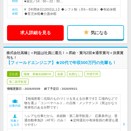
時間
■昼出／14：50～22：30…
# 【年間休日120日以上】◆シフト制（月6～8日休）◆有給休暇
休日
休暇
◆育児休暇◆介護休暇
求人詳細を見る
気になる
株式会社高橋 | ＜利益は社員に還元！＞昇給・賞与2回★通常賞与＋決算賞
与も！
【フィールドエンジニア】★20代で年収500万円の先輩も！
正社員
職種・業種未経験OK
急募
転勤なし
学歴不問
第二新卒歓迎
情報更新日：2026/05/08
終了予定日：
2026/09/21
【地域密着◇北陸のものづくりを支える仕事です】工場内などで
物を運ぶ「コンベヤベルト」の点検・メンテナンス（実はかなり
仕事内容
将来性のある分野です）
＼レアな仕事だから、未経験・第二新卒歓迎／ 応募条件は、普
通自動車免許（AT可）のみ！ ★定時退社や有休取得の希望も通
対象と
りやすい
なる方