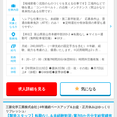
【地域密着◇北陸のものづくりを支える仕事です】工場内などで
物を運ぶ「コンベヤベルト」の点検・メンテナンス（実はかなり
仕事内容
将来性のある分野です）
＼レアな仕事だから、未経験・第二新卒歓迎／ 応募条件は、普
通自動車免許（AT可）のみ！ ★定時退社や有休取得の希望も通
対象と
りやすい
なる方
【本社】 富山県富山市本郷中部203-2 ★転勤なし ★マイカー通
勤可（無料駐車場完備） ★UIタ…
勤務地
月給：240,000円～（一律支給の固定手当を含む）※年齢、経
験、能力を考慮の上、優遇いたします。※試用期間は2ヶ月…
給与
勤務
8：20～17：00（実働7時間20分/休憩80分）時間外労働有無：有
時間
# 【年間休日113日】◆週休2日制（日・祝・その他）◆月7日以
休日
休暇
上# 《休暇》◆GW休暇◆夏季休暇◆…
求人詳細を見る
気になる
三新化学工業株式会社 | 4年連続ベースアップ＆お盆・正月休みはゆっくり
リフレッシュ♪
【製造スタッフ】転勤なし＆未経験歓迎♪賞与5か月分支給実績有