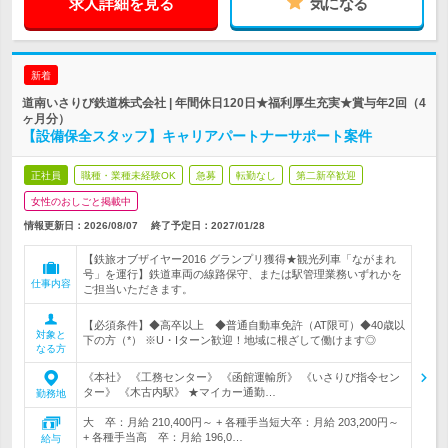
求人詳細を見る
気になる
新着
道南いさりび鉄道株式会社 | 年間休日120日★福利厚生充実★賞与年2回（4
ヶ月分）
【設備保全スタッフ】キャリアパートナーサポート案件
正社員
職種・業種未経験OK
急募
転勤なし
第二新卒歓迎
女性のおしごと掲載中
情報更新日：2026/08/07
終了予定日：
2027/01/28
【鉄旅オブザイヤー2016 グランプリ獲得★観光列車「ながまれ
号」を運行】鉄道車両の線路保守、または駅管理業務いずれかを
仕事内容
ご担当いただきます。
【必須条件】◆高卒以上 ◆普通自動車免許（AT限可）◆40歳以
対象と
下の方（*） ※U・Iターン歓迎！地域に根ざして働けます◎
なる方
《本社》 《工務センター》 《函館運輸所》 《いさりび指令セン
ター》 《木古内駅》 ★マイカー通勤…
勤務地
大 卒：月給 210,400円～ + 各種手当短大卒：月給 203,200円～
+ 各種手当高 卒：月給 196,0…
給与