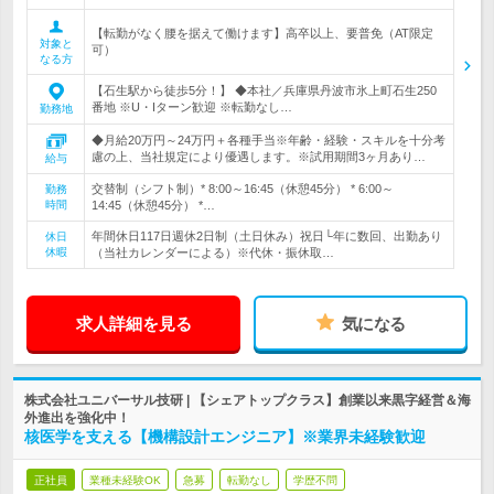
【転勤がなく腰を据えて働けます】高卒以上、要普免（AT限定
対象と
可）
なる方
【石生駅から徒歩5分！】 ◆本社／兵庫県丹波市氷上町石生250
番地 ※U・Iターン歓迎 ※転勤なし…
勤務地
◆月給20万円～24万円＋各種手当※年齢・経験・スキルを十分考
慮の上、当社規定により優遇します。※試用期間3ヶ月あり…
給与
交替制（シフト制）* 8:00～16:45（休憩45分） * 6:00～
勤務
時間
14:45（休憩45分） *…
年間休日117日週休2日制（土日休み）祝日└年に数回、出勤あり
休日
休暇
（当社カレンダーによる）※代休・振休取…
求人詳細を見る
気になる
株式会社ユニバーサル技研 | 【シェアトップクラス】創業以来黒字経営＆海
外進出を強化中！
核医学を支える【機構設計エンジニア】※業界未経験歓迎
正社員
業種未経験OK
急募
転勤なし
学歴不問