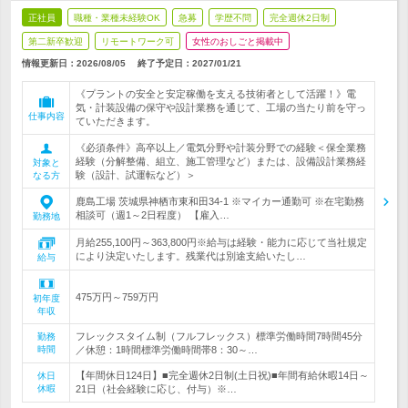
正社員
職種・業種未経験OK
急募
学歴不問
完全週休2日制
第二新卒歓迎
リモートワーク可
女性のおしごと掲載中
情報更新日：2026/08/05
終了予定日：
2027/01/21
《プラントの安全と安定稼働を支える技術者として活躍！》電
気・計装設備の保守や設計業務を通じて、工場の当たり前を守っ
仕事内容
ていただきます。
《必須条件》高卒以上／電気分野や計装分野での経験＜保全業務
経験（分解整備、組立、施工管理など）または、設備設計業務経
対象と
験（設計、試運転など）＞
なる方
鹿島工場 茨城県神栖市東和田34-1 ※マイカー通勤可 ※在宅勤務
相談可（週1～2日程度） 【雇入…
勤務地
月給255,100円～363,800円※給与は経験・能力に応じて当社規定
により決定いたします。残業代は別途支給いたし…
給与
475万円～759万円
初年度
年収
フレックスタイム制（フルフレックス）標準労働時間7時間45分
勤務
時間
／休憩：1時間標準労働時間帯8：30～…
【年間休日124日】■完全週休2日制(土日祝)■年間有給休暇14日～
休日
休暇
21日（社会経験に応じ、付与）※…