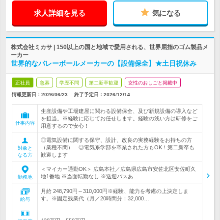
求人詳細を見る
気になる
株式会社ミカサ | 150以上の国と地域で愛用される、世界屈指のゴム製品メ
ーカー
世界的なバレーボールメーカーの【設備保全】★土日祝休み
正社員
急募
学歴不問
第二新卒歓迎
女性のおしごと掲載中
情報更新日：2026/06/23
終了予定日：
2026/12/14
生産設備や工場建屋に関わる設備保全、及び新規設備の導入など
を担当。※経験に応じてお任せします。経験の浅い方は研修をご
仕事内容
用意するので安心！
◎電気設備に関する保守、設計、改良の実務経験をお持ちの方
（業種不問） ◎電気系学部を卒業された方もOK！第二新卒も
対象と
歓迎します
なる方
＜マイカー通勤OK＞ 広島本社／広島県広島市安佐北区安佐町久
地1番地 ※当面転勤なし ※送迎バスあ…
勤務地
月給 248,790円～310,000円※経験、能力を考慮の上決定しま
す。※固定残業代（月／20時間分：32,000…
給与