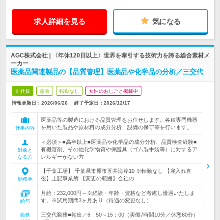
求人詳細を見る
気になる
AGC株式会社 | 〈年休120日以上〉世界を牽引する技術力を誇る総合素材メ
ーカー
医薬品関連製品の【品質管理】医薬品や化学品の分析／三交代
正社員
急募
転勤なし
女性のおしごと掲載中
情報更新日：2026/06/26
終了予定日：
2026/12/17
医薬品等の製造における品質管理をお任せします。各種専門機器
を用いた製品や原材料の成分分析、設備の保守等を行います。
仕事内容
＜必須＞■高卒以上■医薬品や化学品の成分分析、品質検査経験■
有機溶剤、その他化学物質や保護具（ゴム製手袋等）に対するア
対象と
レルギーがない方
なる方
【千葉工場】 千葉県市原市五井海岸10 ※転勤なし 【雇入れ直
後】上記事業所 【変更の範囲】会社の…
勤務地
月給：232,000円～※経験・年齢・資格など考慮し優遇いたしま
す。※試用期間3ヶ月あり（待遇の変更なし）
給与
三交代勤務■朝出／6：50～15：00（実働7時間10分／休憩60分）
勤務