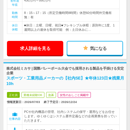
430万円～550万円
初年度
年収
8：15～17：15（所定労働時間8時間）休憩60分時間外労働有
勤務
時間
無：有
■休日：土曜、日曜、祝日■フレキシブル休暇：原則年に1度、1
休日
休暇
週間以上の連休を取得可能 例：土日休みに…
求人詳細を見る
気になる
株式会社ミカサ | 国際バレーボール大会でも採用される製品を手掛ける安定
企業
スポーツ・工業用品メーカーの【社内SE】★年休123日★残業月
10h
正社員
業種未経験OK
急募
女性のおしごと掲載中
情報更新日：2026/07/03
終了予定日：
2026/12/24
PCや社内機器の管理、社内システムの保守・運用などをお任せ
します。ゆくゆくはシステム要件定義などの企画業務を担ってい
仕事内容
ただきます。