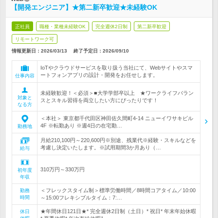
【開発エンジニア】★第二新卒歓迎★未経験OK
正社員
職種・業種未経験OK
完全週休2日制
第二新卒歓迎
リモートワーク可
情報更新日：2026/03/13
終了予定日：
2026/09/10
IoTやクラウドサービスを取り扱う当社にて、Webサイトやスマ
ートフォンアプリの設計・開発をお任せします。
仕事内容
未経験歓迎！＜必須＞■大学学部卒以上 ★ワークライフバラン
対象と
スとスキル習得を両立したい方にぴったりです！
なる方
＜本社＞ 東京都千代田区神田佐久間町4-14 ニューイワサキビル
4F ※転勤あり ※週4日の在宅勤…
勤務地
月給210,100円～220,600円※別途、残業代※経験・スキルなどを
考慮し決定いたします。※試用期間3か月あり（…
給与
310万円～330万円
初年度
年収
＜フレックスタイム制＞標準労働時間／8時間コアタイム／10:00
勤務
時間
～15:00フレキシブルタイム：7:…
★年間休日121日★* 完全週休2日制（土日）* 祝日* 年末年始休暇
休日