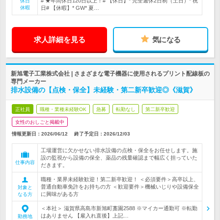
# ★年間休日120日以上！# 【休日】* 完全週休2日制（土日）* 祝
休日
休暇
日# 【休暇】* GW* 夏…
求人詳細を見る
気になる
新旭電子工業株式会社 | さまざまな電子機器に使用されるプリント配線板の
専門メーカー
排水設備の【点検・保全】未経験・第二新卒歓迎◎《滋賀》
正社員
職種・業種未経験OK
急募
転勤なし
第二新卒歓迎
女性のおしごと掲載中
情報更新日：2026/06/12
終了予定日：
2026/12/03
工場運営に欠かせない排水設備の点検・保全をお任せします。施
設の監視から設備の保全、薬品の残量確認まで幅広く担っていた
仕事内容
だきます。
職種・業界未経験歓迎！第二新卒歓迎！ ＜必須要件＞高卒以上、
普通自動車免許をお持ちの方 ＜歓迎要件＞機械いじりや設備保全
対象と
に興味がある方
なる方
＜本社＞ 滋賀県高島市新旭町藁園2588 ※マイカー通勤可 ※転勤
はありません 【雇入れ直後】上記…
勤務地