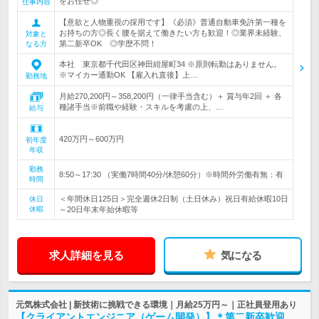
をお任せ◎
仕事内容
【意欲と人物重視の採用です】《必須》普通自動車免許第一種を
お持ちの方◎長く腰を据えて働きたい方も歓迎！◎業界未経験、
対象と
第二新卒OK ◎学歴不問！
なる方
本社 東京都千代田区神田紺屋町34 ※原則転勤はありません。
※マイカー通勤OK 【雇入れ直後】上…
勤務地
月給270,200円～358,200円（一律手当含む）＋ 賞与年2回 ＋ 各
種諸手当※前職や経験・スキルを考慮の上、…
給与
420万円～600万円
初年度
年収
勤務
8:50～17:30 （実働7時間40分/休憩60分）※時間外労働有無：有
時間
＜年間休日125日＞完全週休2日制（土日休み）祝日有給休暇10日
休日
休暇
～20日年末年始休暇等
求人詳細を見る
気になる
元気株式会社 | 新技術に挑戦できる環境｜月給25万円～｜正社員登用あり
【クライアントエンジニア（ゲーム開発）】＊第二新卒歓迎