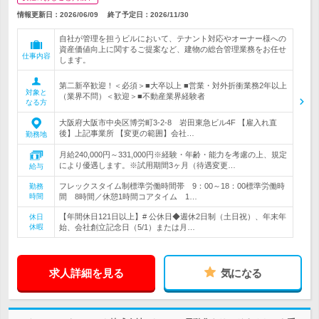
情報更新日：2026/06/09
終了予定日：
2026/11/30
自社が管理を担うビルにおいて、テナント対応やオーナー様への
資産価値向上に関するご提案など、建物の総合管理業務をお任せ
仕事内容
します。
第二新卒歓迎！＜必須＞■大卒以上 ■営業・対外折衝業務2年以上
対象と
（業界不問）＜歓迎＞■不動産業界経験者
なる方
大阪府大阪市中央区博労町3-2-8 岩田東急ビル4F 【雇入れ直
後】上記事業所 【変更の範囲】会社…
勤務地
月給240,000円～331,000円※経験・年齢・能力を考慮の上、規定
により優遇します。※試用期間3ヶ月（待遇変更…
給与
フレックスタイム制標準労働時間帯 9：00～18：00標準労働時
勤務
時間
間 8時間／休憩1時間コアタイム 1…
【年間休日121日以上】# 公休日◆週休2日制（土日祝）、年末年
休日
休暇
始、会社創立記念日（5/1）または月…
求人詳細を見る
気になる