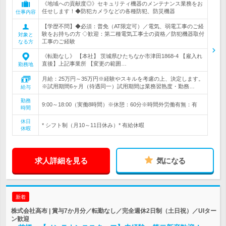
《地域への貢献度◎》セキュリティ機器のメンテナンス業務をお
任せします！◆防犯カメラなどの各種防犯、防災機器
仕事内容
【学歴不問】◆必須：普免（AT限定可）／電気、弱電工事のご経
験をお持ちの方 ◇歓迎：第二種電気工事士の資格／防犯機器取付
対象と
工事のご経験
なる方
《転勤なし》 【本社】 茨城県ひたちなか市津田1868-4 【雇入れ
直後】上記事業所 【変更の範囲…
勤務地
月給：25万円～35万円※経験やスキルを考慮の上、決定します。
※試用期間6ヶ月（待遇同一）試用期間は業務習熟度・勤務…
給与
勤務
9:00～18:00（実働8時間）※休憩：60分※時間外労働有無：有
時間
休日
* シフト制（月10～11日休み）* 有給休暇
休暇
求人詳細を見る
気になる
新着
株式会社高布 | 賞与7か月分／転勤なし／完全週休2日制（土日祝）／UIター
ン歓迎