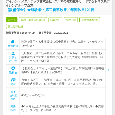
アイシン・メタルテック株式会社 | クルマの電動化をリードするトヨタ系ア
イシングループ企業
【設備保全】★経験者・第二新卒歓迎／年間休日121日
正社員
職種・業種未経験OK
転勤なし
学歴不問
完全週休2日制
第二新卒歓迎
情報更新日：2026/04/24
終了予定日：
2026/10/22
製造で使用する生産設備の保全業務を担当。先輩がしっかりフォ
ローします！
仕事内容
＼経験者・第二新卒歓迎／《必須：エネルギー管理士》当社は人
柄重視の採用です！異業種から転職した先輩も活躍中◎学歴・経
対象と
験・スキルは一切不要
なる方
【 転勤なしｌマイカー通勤OK 】 本社／富山県下新川郡入善町福
島615 【雇入れ直後】上記事業所…
勤務地
月給：25万円～＋諸手当＋賞与（年2回）※試用期間3か月(その
間の待遇変動なし)。※年齢・経験・スキルを考慮の上、決…
給与
400万円～650万円
初年度
年収
◆1ヶ月または1年単位の変形労働時間制（週40時間以内）◆交替
勤務
時間
制（シフト制）(1) 08:00～16…