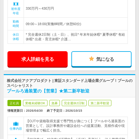
330万円～430万円
初年度
年収
勤務
09:00～18:00(実働8時間／休憩60分)
時間
* 完全週休2日制（土・日）、祝日* 年末年始休暇* 夏季休暇* 有給
休日
休暇
休暇* 出産・育児休暇* 介護…
求人詳細を見る
気になる
株式会社アクアプロダクト | 東証スタンダード上場企業グループ！プールの
スペシャリスト
プールろ過装置の【営業】★第二新卒歓迎
正社員
業種未経験OK
急募
完全週休2日制
第二新卒歓迎
情報更新日：2026/04/30
終了予定日：
2026/10/15
【OJTや資格取得支援で専門性が身につく】プールやろ過装置の
営業として、設計事務所や建設会社への提案活動、見積作成や現
仕事内容
場管理まで幅広く担当。