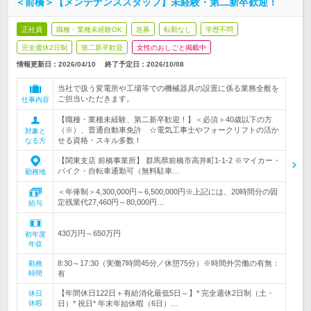
＜前橋＞【メンテナンススタッフ】未経験・第二新卒歓迎！
正社員
職種・業種未経験OK
急募
転勤なし
学歴不問
完全週休2日制
第二新卒歓迎
女性のおしごと掲載中
情報更新日：2026/04/10
終了予定日：
2026/10/08
当社で扱う変電所や工場等での機械器具の設置に係る業務全般を
ご担当いただきます。
仕事内容
【職種・業種未経験、第二新卒歓迎！】＜必須＞40歳以下の方
（※）、普通自動車免許 ☆電気工事士やフォークリフトの活か
対象と
せる資格・スキル多数！
なる方
【関東支店 前橋事業所】 群馬県前橋市高井町1-1-2 ※マイカー・
バイク・自転車通勤可（無料駐車…
勤務地
＜年俸制＞4,300,000円～6,500,000円※上記には、20時間分の固
定残業代27,460円～80,000円…
給与
430万円～650万円
初年度
年収
8:30～17:30（実働7時間45分／休憩75分）※時間外労働の有無：
勤務
時間
有
【年間休日122日＋有給消化最低5日～】* 完全週休2日制（土・
休日
休暇
日）* 祝日* 年末年始休暇（6日）…