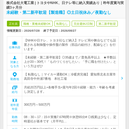
株式会社大電工業 | トヨタやNHK、日テレ等に納入実績あり｜昨年度賞与実
績3ヶ月分
未経験・第二新卒歓迎【製造職】◎土日祝休み／夜勤なし
正社員
職種・業種未経験OK
転勤なし
完全週休2日制
第二新卒歓迎
情報更新日：2026/07/28
終了予定日：
2026/08/27
【NHKや日テレ、トヨタ社など納入】テレビ局や舞台などでも設
置される制御盤や操作盤の製作（部品の組付け、配線など）を行
仕事内容
います。
【未経験・第二新卒歓迎】◎35歳まで／普免高卒以上 ★半数以
上が20～30代！「ものづくりがしたい」「手に職を付けたい」と
対象と
いう方はぜひ
なる方
【 転勤なし｜マイカー通勤OK｜冷暖房完備】 愛知県北名古屋市
高田寺中外浦7番地 本社工場
勤務地
月給20万円以上+各種手当+賞与年2回※経験・能力・年齢を考慮
し決定します。
給与
300万円～500万円
初年度
年収
08：30～17：15※実働7.67時間※休憩65分# ◎残業は少なく、定
勤務
時間
時退社が基本です（月平均1…