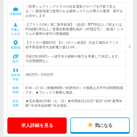
《世界シェアトップクラスの住友電装グループをIT面で支え
る！》製造現場で使用される基幹システムの導入や運用、保守を
仕事内容
お任せします。
【ブランクOK／第二新卒歓迎】《必須》専門卒以上／SEまたは
PG経験1年以上／普通自動車運転免許（AT限定可）《歓迎》シス
対象と
テムの運用や保守の実務経験
なる方
【マイカー通勤OK】【U・Iターン歓迎】 大迫工場内オフィス：
岩手県花巻市大迫町亀ケ森11-59…
勤務地
月給239,000円～＋諸手当※経験や能力を考慮して決定します。
※試用期間なし
給与
390万円～570万円
初年度
年収
8:30～17:15（実働8時間／休憩45分）※残業は月平均10時間程度
勤務
時間
です。★フレックス勤務も相談…
★完全週休2日制（土・日）★年間休日121日* 祝日* GW* 夏季休
休日
休暇
暇* 年末年始休暇* 年次有給…
求人詳細を見る
気になる