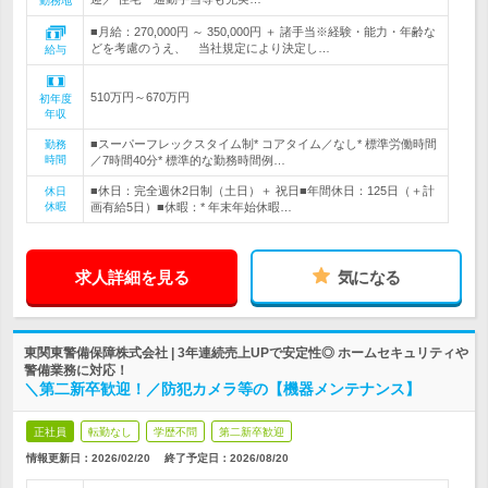
勤務地
■月給：270,000円 ～ 350,000円 ＋ 諸手当※経験・能力・年齢な
どを考慮のうえ、 当社規定により決定し…
給与
510万円～670万円
初年度
年収
■スーパーフレックスタイム制* コアタイム／なし* 標準労働時間
勤務
時間
／7時間40分* 標準的な勤務時間例…
■休日：完全週休2日制（土日）＋ 祝日■年間休日：125日（＋計
休日
休暇
画有給5日）■休暇：* 年末年始休暇…
求人詳細を見る
気になる
東関東警備保障株式会社 | 3年連続売上UPで安定性◎ ホームセキュリティや
警備業務に対応！
＼第二新卒歓迎！／防犯カメラ等の【機器メンテナンス】
正社員
転勤なし
学歴不問
第二新卒歓迎
情報更新日：2026/02/20
終了予定日：
2026/08/20