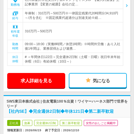
記事業所 【変更の範囲】会社の定…
勤務地
年俸制：310万円～500万円※一律固定残業代20時間分34,910円
～/月を含む ※固定残業代超過分は別途支給※経…
給与
310万円～500万円
初年度
年収
09:00～18:00（実働8時間／休憩1時間）※時間外労働：あり入社
勤務
時間
後1年間は、業務習得および連携…
# ＜年間休日122日＞完全週休2日制（土曜・日曜）祝日年末年始
休日
休暇
休暇（6日）有給休暇（10日～）
求人詳細を見る
気になる
SWS東日本株式会社 | 住友電装100％出資！ワイヤーハーネス部門で世界を
リード
【社内SE】◆完全週休2日制◆年休121日◆第二新卒歓迎
正社員
急募
完全週休2日制
第二新卒歓迎
女性のおしごと掲載中
情報更新日：2026/06/19
終了予定日：
2026/12/10