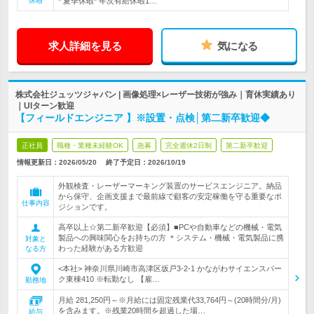
休暇
* 夏季休暇* 年次有給休暇1…
求人詳細を見る
気になる
株式会社ジュッツジャパン | 画像処理×レーザー技術が強み｜育休実績あり
｜UIターン歓迎
【フィールドエンジニア 】※設置・点検│第二新卒歓迎◆
正社員
職種・業種未経験OK
急募
完全週休2日制
第二新卒歓迎
情報更新日：2026/05/20
終了予定日：
2026/10/19
外観検査・レーザーマーキング装置のサービスエンジニア。納品
から保守、企画支援まで最前線で顧客の安定稼働を守る重要なポ
仕事内容
ジションです。
高卒以上☆第二新卒歓迎【必須】■PCや自動車などの機械・電気
製品への興味関心をお持ちの方 ＊システム・機械・電気製品に携
対象と
わった経験がある方歓迎
なる方
<本社> 神奈川県川崎市高津区坂戸3-2-1 かながわサイエンスパー
ク東棟410 ※転勤なし 【雇…
勤務地
月給 281,250円～※月給には固定残業代33,764円～(20時間分/月)
を含みます。※残業20時間を超過した場…
給与