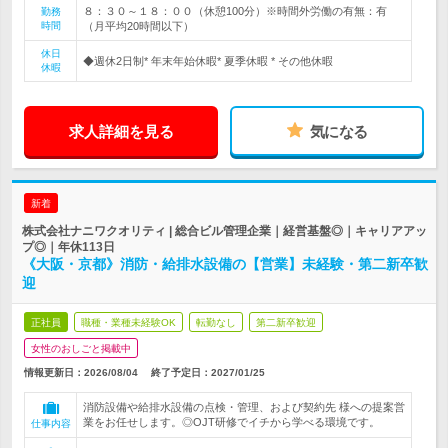
８：３０～１８：００（休憩100分）※時間外労働の有無：有
勤務
時間
（月平均20時間以下）
休日
◆週休2日制* 年末年始休暇* 夏季休暇 * その他休暇
休暇
求人詳細を見る
気になる
新着
株式会社ナニワクオリティ | 総合ビル管理企業｜経営基盤◎｜キャリアアッ
プ◎｜年休113日
《大阪・京都》消防・給排水設備の【営業】未経験・第二新卒歓
迎
正社員
職種・業種未経験OK
転勤なし
第二新卒歓迎
女性のおしごと掲載中
情報更新日：2026/08/04
終了予定日：
2027/01/25
消防設備や給排水設備の点検・管理、および契約先 様への提案営
業をお任せします。◎OJT研修でイチから学べる環境です。
仕事内容