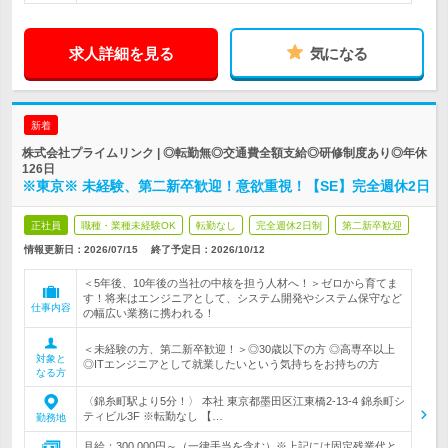
求人詳細を見る
気になる
新着
株式会社プライムリンク | ◎転勤無◎交通費全額支給◎研修制度あり◎年休
126日
※東京※ 未経験、第二新卒歓迎！意欲重視！【SE】完全週休2日
正社員
職種・業種未経験OK
転勤なし
完全週休2日制
第二新卒歓迎
情報更新日：2026/07/15
終了予定日：
2026/10/12
＜5年後、10年後の当社の中核を担う人材へ！＞ゼロから育てま
す！将来はエンジニアとして、システム開発やシステム保守など
仕事内容
の幅広い業務に携われる！
＜未経験の方、第二新卒歓迎！＞◎30歳以下の方 ◎高専卒以上
対象と
◎ITエンジニアとして就業したいという気持ちをお持ちの方
なる方
〈錦糸町駅より5分！〉 本社 東京都墨田区江東橋2-13-4 錦糸町シ
ティビル3F ※転勤なし 【…
勤務地
月給：300,000円～（一律手当を含む）※上記には固定残業代と