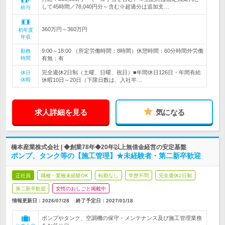
して45時間／78,040円分～含む※超過分は追加支…
給与
360万円～360万円
初年度
年収
9:00～18:00 （所定労働時間：8時間）休憩時間：60分時間外労働
勤務
時間
有無：有
完全週休2日制（土曜、日曜、祝日）■年間休日126日・年間有給
休日
休暇
休暇10日～20日（下限日数は、入社半…
求人詳細を見る
気になる
橋本産業株式会社 | ◆創業78年◆20年以上無借金経営の安定基盤
ポンプ、タンク等の【施工管理】★未経験者・第二新卒歓迎
正社員
職種・業種未経験OK
転勤なし
学歴不問
完全週休2日制
第二新卒歓迎
女性のおしごと掲載中
情報更新日：2026/07/28
終了予定日：
2027/01/18
ポンプやタンク、空調機の保守・メンテナンス及び施工管理業務