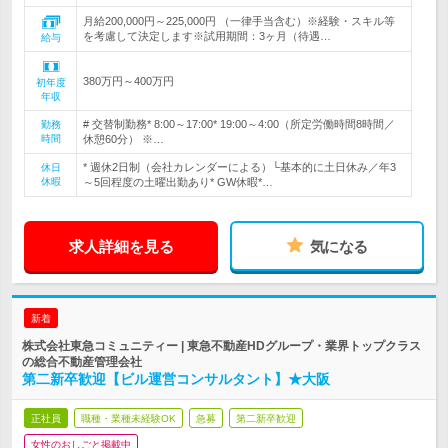
月給200,000円～225,000円 （一律手当含む）※経験・スキル等
を考慮して決定します※試用期間：3ヶ月（待遇…
給与
380万円～400万円
初年度
年収
# 交替制勤務* 8:00～17:00* 19:00～4:00（所定労働時間8時間／
勤務
時間
休憩60分） ※…
* 週休2日制（会社カレンダーによる）└基本的に土日休み／年3
休日
休暇
～5回程度の土曜出勤あり* GW休暇*…
求人詳細を見る
気になる
新着
株式会社東急コミュニティー | 東急不動産HDグループ・業界トップクラス
の総合不動産管理会社
第二新卒歓迎【ビル運営コンサルタント】★大阪
正社員
職種・業種未経験OK
急募
第二新卒歓迎
女性のおしごと掲載中