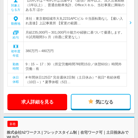
【20代半ば～40代半ば活躍中】《必須》高卒以上、法人営業経験
（1年以上）、普通自動車免許、Officeスキル、当社事業に興味の
対象と
ある方 ほか
なる方
本社：東京都稲城市大丸2231APCビル ※当面転勤なし 【雇い入
れ直後】上記事業所 【変更の範囲…
勤務地
月給235,000円～301,000円※能力や経験に基づいて優遇します。
※試用期間3ヶ月（待遇に変更なし）
給与
380万円～480万円
初年度
年収
9：15 ～ 17：30 （所定労働時間7時間15分／休憩60分）時間外
勤務
時間
労働：有
# 年間休日125日* 完全週休2日制（土日休み）* 祝日* 有給休暇
休日
休暇
（10日～）* 夏季休暇（5日…
求人詳細を見る
気になる
新着
株式会社h2ワークス | フレックスタイム制｜在宅ワーク可｜土日祝休みで
WLB◎