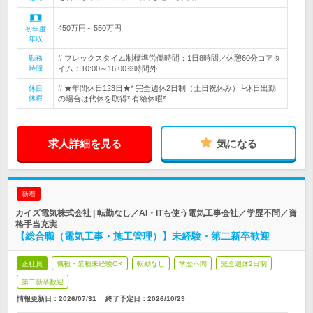
450万円～550万円
初年度
年収
# フレックスタイム制標準労働時間：1日8時間／休憩60分コアタ
勤務
時間
イム：10:00～16:00※時間外…
# ★年間休日123日★* 完全週休2日制（土日祝休み）└休日出勤
休日
休暇
の場合は代休を取得* 有給休暇* …
求人詳細を見る
気になる
新着
カイズ電気株式会社 | 転勤なし／AI・ITも使う電気工事会社／学歴不問／資
格手当充実
【総合職（電気工事・施工管理）】未経験・第二新卒歓迎
正社員
職種・業種未経験OK
転勤なし
学歴不問
完全週休2日制
第二新卒歓迎
情報更新日：2026/07/31
終了予定日：
2026/10/29