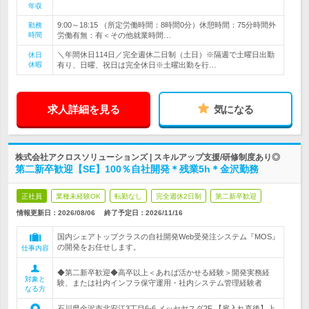
年収
9:00～18:15 （所定労働時間：8時間0分）休憩時間：75分時間外
勤務
時間
労働有無：有＜その他就業時間…
＼年間休日114日／完全週休二日制（土日）※隔週で土曜日出勤
休日
休暇
有り、日曜、祝日は完全休日※土曜出勤を行…
求人詳細を見る
気になる
株式会社アクロスソリューションズ | スキルアップ支援/研修制度あり◎
第二新卒歓迎【SE】100％自社開発＊残業5h＊金沢勤務
正社員
業種未経験OK
転勤なし
完全週休2日制
第二新卒歓迎
情報更新日：2026/08/06
終了予定日：
2026/11/16
国内シェアトップクラスの自社開発Web受発注システム『MOS』
の開発をお任せします。
仕事内容
◆第二新卒歓迎◆高卒以上＜あれば活かせる経験＞開発実務経
対象と
験、または社内インフラ保守運用・社内システム管理経験者
なる方
石川県金沢市北安江3丁目6-6 メッセヤスダ2F 【雇入れ直後】上