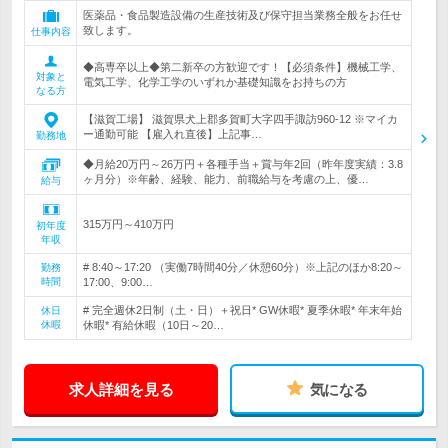
医薬品・食品製造設備の生産技術及び保守担当業務全般をお任せ
致します。
仕事内容
◆高専卒以上◆第二新卒の方歓迎です！【必須条件】機械工学、
対象と
電気工学、化学工学のいずれか基礎知識をお持ちの方
なる方
【滋賀工場】 滋賀県犬上郡多賀町大字四手諏訪960-12 ※マイカ
ー通勤可能 【雇入れ直後】上記事…
勤務地
◆月給20万円～26万円＋各種手当＋賞与年2回（昨年度実績：3.8
ヶ月分）※年齢、経験、能力、前職給与を考慮の上、優…
給与
315万円～410万円
初年度
年収
# 8:40～17:20 （実働7時間40分／休憩60分）※上記のほか8:20～
勤務
時間
17:00、9:00…
# 完全週休2日制（土・日）＋祝日* GW休暇* 夏季休暇* 年末年始
休日
休暇
休暇* 有給休暇（10日～20…
求人詳細を見る
気になる