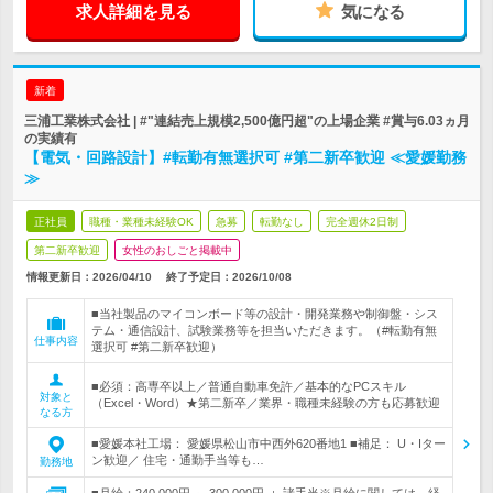
求人詳細を見る
気になる
新着
三浦工業株式会社 | #"連結売上規模2,500億円超"の上場企業 #賞与6.03ヵ月
の実績有
【電気・回路設計】#転勤有無選択可 #第二新卒歓迎 ≪愛媛勤務
≫
正社員
職種・業種未経験OK
急募
転勤なし
完全週休2日制
第二新卒歓迎
女性のおしごと掲載中
情報更新日：2026/04/10
終了予定日：
2026/10/08
■当社製品のマイコンボード等の設計・開発業務や制御盤・シス
テム・通信設計、試験業務等を担当いただきます。（#転勤有無
仕事内容
選択可 #第二新卒歓迎）
■必須：高専卒以上／普通自動車免許／基本的なPCスキル
対象と
（Excel・Word）★第二新卒／業界・職種未経験の方も応募歓迎
なる方
■愛媛本社工場： 愛媛県松山市中西外620番地1 ■補足： U・Iター
ン歓迎／ 住宅・通勤手当等も…
勤務地