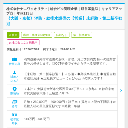
株式会社ナニワクオリティ | 総合ビル管理企業｜経営基盤◎｜キャリアアッ
プ◎｜年休113日
《大阪・京都》消防・給排水設備の【営業】未経験・第二新卒歓
迎
正社員
職種・業種未経験OK
転勤なし
第二新卒歓迎
女性のおしごと掲載中
情報更新日：2026/07/07
終了予定日：
2026/12/21
消防設備や給排水設備の点検・管理、および契約先 様への提案営
業をお任せします。◎OJT研修でイチから学べる環境です。
仕事内容
【未経験・第二新卒歓迎！】＜必須＞◆高校卒業以上 ◆普通自動
対象と
車運転免許 ★正社員デビューにもぴったりの求人です！
なる方
＜本社＞ 大阪府大阪市北区西天満4丁目6-4 ＜京都＞ 京都府京都
市伏見区横大路下三栖里ノ内33-…
勤務地
月給：230,000円～400,000円 + 諸手当 + 賞与※上記の下限額は未
経験入社の最低保証額です※経験・年齢…
給与
314万円～500万円
初年度
年収