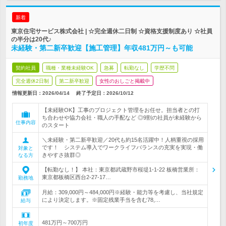
新着
東京住宅サービス株式会社 | ☆完全週休二日制 ☆資格支援制度あり ☆社員
の半分は20代♪
未経験・第二新卒歓迎【施工管理】年収481万円～も可能
契約社員
職種・業種未経験OK
急募
転勤なし
学歴不問
完全週休2日制
第二新卒歓迎
女性のおしごと掲載中
情報更新日：2026/04/14
終了予定日：
2026/10/12
【未経験OK】工事のプロジェクト管理をお任せ。担当者との打
ち合わせや協力会社・職人の手配など ◎9割の社員が未経験から
仕事内容
のスタート
＼未経験・第二新卒歓迎／20代も約15名活躍中！人柄重視の採用
です！ システム導入でワークライフバランスの充実を実現・働
対象と
きやすさ抜群◎
なる方
【転勤なし！】 本社：東京都武蔵野市桜堤1-1-22 板橋営業所：
東京都板橋区西台2-27-17…
勤務地
月給：309,000円～484,000円※経験・能力等を考慮し、当社規定
により決定します。※固定残業手当を含む78,…
給与
481万円～700万円
初年度