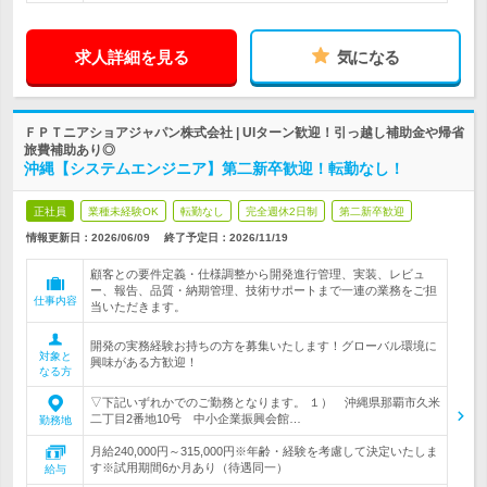
求人詳細を見る
気になる
ＦＰＴニアショアジャパン株式会社 | UIターン歓迎！引っ越し補助金や帰省
旅費補助あり◎
沖縄【システムエンジニア】第二新卒歓迎！転勤なし！
正社員
業種未経験OK
転勤なし
完全週休2日制
第二新卒歓迎
情報更新日：2026/06/09
終了予定日：
2026/11/19
顧客との要件定義・仕様調整から開発進行管理、実装、レビュ
ー、報告、品質・納期管理、技術サポートまで一連の業務をご担
仕事内容
当いただきます。
開発の実務経験お持ちの方を募集いたします！グローバル環境に
対象と
興味がある方歓迎！
なる方
▽下記いずれかでのご勤務となります。 １） 沖縄県那覇市久米
二丁目2番地10号 中小企業振興会館…
勤務地
月給240,000円～315,000円※年齢・経験を考慮して決定いたしま
す※試用期間6か月あり（待遇同一）
給与