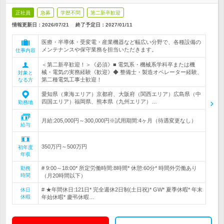
正社員
急募
学歴不問
第二新卒歓迎
情報更新日：2026/07/21
終了予定日：
2027/01/11
医療・半導体・受変電・産業機器など幅広い分野で、各種設備の
メンテナンスや保守業務を担当いただきます。
仕事内容
＜第二新卒歓迎！＞《必須》■ 電気系・機械系学科卒または機
械・電気の実務経験《歓迎》◆ 整備士・製造オペレーター経験、
対象と
第二種電気工事士歓迎！
なる方
愛知県（東海エリア）京都府、大阪府（関西エリア）広島県（中
四国エリア）福岡県、熊本県（九州エリア）…
勤務地
月給:205,000円～300,000円※試用期間:4ヶ月（待遇変更なし）
給与
350万円～500万円
初年度
年収
# 9:00～18:00* 所定労働時間:8時間* 休憩:60分* 時間外労働あり
勤務
時間
（月20時間以下）
# ★年間休日:121日* 完全週休2日制(土日祝)* GW* 夏季休暇* 年末
休日
休暇
年始休暇* 慶弔休暇…