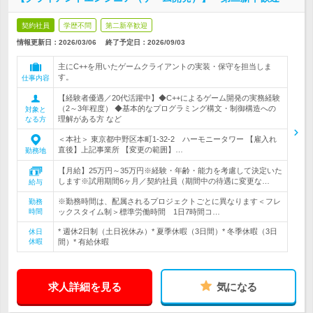
契約社員
学歴不問
第二新卒歓迎
情報更新日：2026/03/06
終了予定日：
2026/09/03
主にC++を用いたゲームクライアントの実装・保守を担当しま
す。
仕事内容
【経験者優遇／20代活躍中】◆C++によるゲーム開発の実務経験
（2～3年程度） ◆基本的なプログラミング構文・制御構造への
対象と
理解がある方 など
なる方
＜本社＞ 東京都中野区本町1-32-2 ハーモニータワー 【雇入れ
直後】上記事業所 【変更の範囲】…
勤務地
【月給】25万円～35万円※経験・年齢・能力を考慮して決定いた
します※試用期間6ヶ月／契約社員（期間中の待遇に変更な…
給与
※勤務時間は、配属されるプロジェクトごとに異なります＜フレ
勤務
時間
ックスタイム制＞標準労働時間 1日7時間コ…
* 週休2日制（土日祝休み）* 夏季休暇（3日間）* 冬季休暇（3日
休日
休暇
間）* 有給休暇
求人詳細を見る
気になる