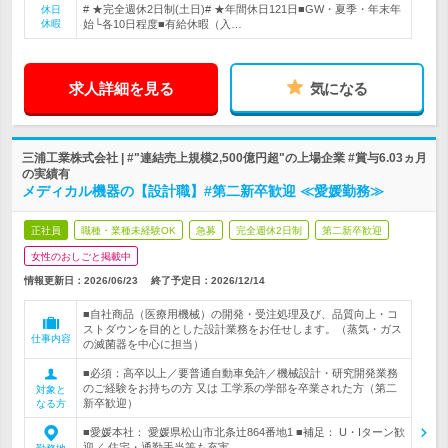
# ★完全週休2日制(土日)# ★年間休日121日■GW・夏季・年末年
休日
休暇
始└各10日程度■有給休暇（入…
求人詳細を見る
気になる
三浦工業株式会社 | #"連結売上規模2,500億円超"の上場企業 #賞与6.03ヵ月
の実績有
メディカル機器の【設計職】#第二新卒歓迎 ≪愛媛勤務≫
正社員
職種・業種未経験OK
急募
完全週休2日制
第二新卒歓迎
女性のおしごと掲載中
情報更新日：2026/06/23
終了予定日：
2026/12/14
■自社商品（医療用機械）の開発・受注処理及び、品質向上・コ
ストダウンを目的とした設計業務をお任せします。（蒸気・ガス
仕事内容
の滅菌器を中心に担当）
■必須：高卒以上／要普通自動車免許／機械設計・研究開発業務
のご経験をお持ちの方 又は 工学系の学部を卒業された方（第二
対象と
新卒歓迎）
なる方
■愛媛本社： 愛媛県松山市北条辻864番地1 ■補足： U・Iターン歓
迎／ 住宅・通勤手当等も充実…