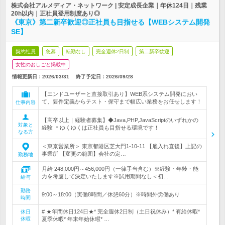
株式会社アルメディア・ネットワーク | 安定成長企業｜年休124日｜残業
20h以内｜正社員登用制度あり◎
《東京》第二新卒歓迎◎正社員も目指せる【WEBシステム開発
SE】
契約社員
急募
転勤なし
完全週休2日制
第二新卒歓迎
女性のおしごと掲載中
情報更新日：2026/03/31
終了予定日：
2026/09/28
【エンドユーザーと直接取引あり】WEB系システム開発におい
て、要件定義からテスト・保守まで幅広い業務をお任せします！
仕事内容
【高卒以上｜経験者募集】◆Java,PHP,JavaScriptのいずれかの
対象と
経験 ＊ゆくゆくは正社員も目指せる環境です！
なる方
＜東京営業所＞ 東京都港区芝大門1-10-11 【雇入れ直後】上記の
事業所 【変更の範囲】会社の定…
勤務地
月給 248,000円～456,000円（一律手当含む）※経験・年齢・能
力を考慮して決定いたします※試用期間なし＜初…
給与
勤務
9:00～18:00（実働8時間／休憩60分）※時間外労働あり
時間
# ★年間休日124日★* 完全週休2日制（土日祝休み）* 有給休暇*
休日
休暇
夏季休暇* 年末年始休暇* …