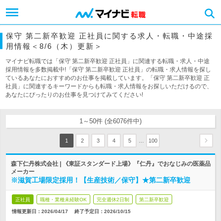
保守 第二新卒歓迎 正社員に関する求人・転職・中途採
用情報＜8/6（木）更新＞
マイナビ転職では「保守 第二新卒歓迎 正社員」に関連する転職・求人・中途
採用情報を多数掲載中!「保守 第二新卒歓迎 正社員」の転職・求人情報を探し
ているあなたにおすすめのお仕事を掲載しています。「保守 第二新卒歓迎 正
社員」に関連するキーワードからも転職・求人情報をお探しいただけるので、
あなたにぴったりのお仕事を見つけてみてください!
1～50件 (全6076件中)
…
1
2
3
4
5
100
森下仁丹株式会社 | 《東証スタンダード上場》『仁丹』でおなじみの医薬品
メーカー
※滋賀工場限定採用！【生産技術／保守】★第二新卒歓迎
正社員
職種・業種未経験OK
完全週休2日制
第二新卒歓迎
情報更新日：2026/04/17
終了予定日：
2026/10/15