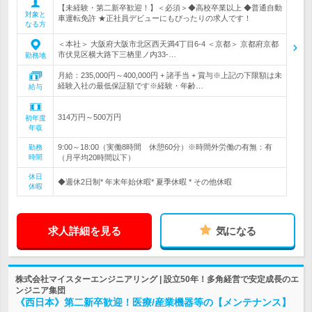
【未経験・第二新卒歓迎！】＜必須＞◆高校卒業以上 ◆普通自動
対象と
車運転免許 ★正社員デビューにもぴったりの求人です！
なる方
＜本社＞ 大阪府大阪市北区西天満4丁目6-4 ＜京都＞ 京都府京都
市伏見区横大路下三栖里ノ内33-…
勤務地
月給：235,000円～400,000円 + 諸手当 + 賞与※上記の下限額は未
経験入社の最低保証額です※経験・年齢…
給与
314万円～500万円
初年度
年収
9:00～18:00（実働8時間 休憩60分）※時間外労働の有無：有
勤務
時間
（月平均20時間以下）
休日
◆週休2日制* 年末年始休暇* 夏季休暇 * その他休暇
休暇
求人詳細を見る
気になる
株式会社マイスターエンジニアリング | 設立50年！多角経営で安定成長のエ
ンジニア集団
《西日本》第二新卒歓迎！医療/産業機器等の【メンテナンス】