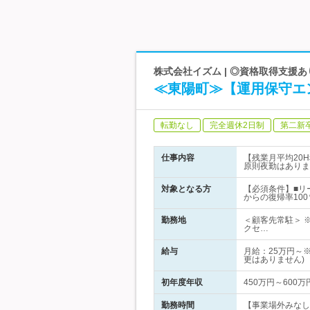
株式会社イズム | ◎資格取得支援あ
≪東陽町≫【運用保守エ
転勤なし
完全週休2日制
第二新
仕事内容
【残業月平均20
原則夜勤はありま
対象となる方
【必須条件】■リ
からの復帰率100
勤務地
＜顧客先常駐＞ 
クセ…
給与
月給：25万円～
更はありません)
初年度年収
450万円～600万
勤務時間
【事業場外みなし労