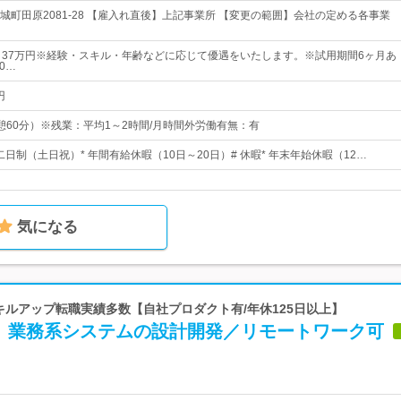
城町田原2081-28 【雇入れ直後】上記事業所 【変更の範囲】会社の定める各事業
～37万円※経験・スキル・年齢などに応じて優遇をいたします。※試用期間6ヶ月あ
0…
円
0（休憩60分）※残業：平均1～2時間/月時間外労働有無：有
休二日制（土日祝）* 年間有給休暇（10日～20日）# 休暇* 年末年始休暇（12…
気になる
スキルアップ転職実績多数【自社プロダクト有/年休125日以上】
G】業務系システムの設計開発／リモートワーク可