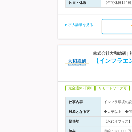
休日・休暇
【年間休日124日】
求人詳細を見る
株式会社大和総研 |
【インフラエ
完全週休2日制
リモートワーク可
仕事内容
インフラ環境の設
対象となる方
◆大卒以上 ◆何
勤務地
【永代オフィス】 
給与
月給：280,0