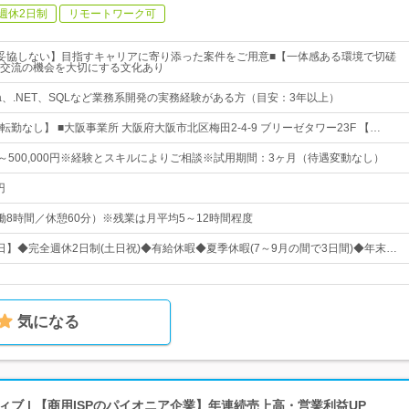
週休2日制
リモートワーク可
妥協しない】目指すキャリアに寄り添った案件をご用意■【一体感ある環境で切磋
交流の機会を大切にする文化あり
a、.NET、SQLなど業務系開発の実務経験がある方（目安：3年以上）
勤なし】 ■大阪事業所 大阪府大阪市北区梅田2-4-9 ブリーゼタワー23F 【…
0円～500,000円※経験とスキルによりご相談※試用期間：3ヶ月（待遇変動なし）
円
0（実働8時間／休憩60分）※残業は月平均5～12時間程度
5日】◆完全週休2日制(土日祝)◆有給休暇◆夏季休暇(7～9月の間で3日間)◆年末…
気になる
ブ | 【商用ISPのパイオニア企業】年連続売上高・営業利益UP