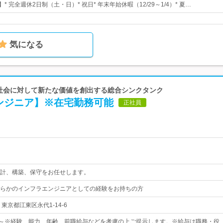
* 完全週休2日制（土・日）* 祝日* 年末年始休暇（12/29～1/4）* 夏…
気になる
 社会に対して新たな価値を創出する総合シンクタンク
ンジニア】※在宅勤務可能
正社員
計、構築、保守をお任せします。
らかのインフラエンジニアとしての経験をお持ちの方
東京都江東区永代1-14-6
00円～※経験、能力、年齢、前職給与などを考慮の上ご提示します。※給与は職務・役