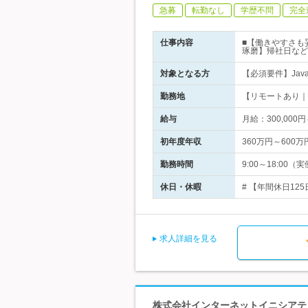
急募
転勤なし
学歴不問
完全
仕事内容
■【働きやすさも
琢磨】帰社日など
対象となる方
【必須要件】Jav
勤務地
【リモートあり｜転
給与
月給：300,00
初年度年収
360万円～600万
勤務時間
9:00～18:0
休日・休暇
# 【年間休日12
求人詳細を見る
株式会社インターネットイニシアティ