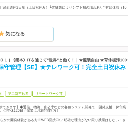
日】完全週休2日制（土日祝休み）└常駐先によりシフト制の場合あり* 有給休暇（10
気になる
ＯＬ | 《熊本》ITを通じて"世界"と働く！｜★服装自由 ★育休復帰100
/保守管理【SE】★テレワーク可！完全土日祝休み
制
第二新卒歓迎
リモートワーク可
経験できます】◆通信、物流、官公庁などの各種システム開発で、開発支援・保守業
。◎年休120日／残業は月2時間以内！
らかの開発経験がある方※WEB面接OK／明確な理由がない限り残業はしない・さ