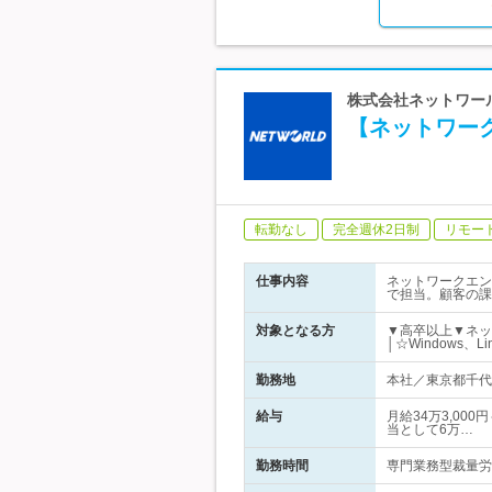
株式会社ネットワール
【ネットワー
転勤なし
完全週休2日制
リモー
仕事内容
ネットワークエン
で担当。顧客の課
対象となる方
▼高卒以上▼ネッ
│☆Windows、
勤務地
本社／東京都千代田
給与
月給34万3,00
当として6万…
勤務時間
専門業務型裁量労働