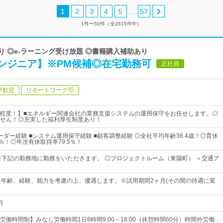
…
1
2
3
4
5
57
1件〜50件（全2815件中）
り ◎e-ラーニング受け放題 ◎書籍購入補助あり
ンジニア】※PM候補◎在宅勤務可
正社員
卒歓迎
リモートワーク可
H程度！】■エネルギー関連会社の業務支援システムの運用保守をお任せします。◎
せん！◎充実した福利厚生制度あり！
ーダー経験 ■システム運用保守経験 ■顧客調整経験 ◎全社平均年齢36.4歳！◎育休
％！◎年次有休取得率79.5％！
※下記の勤務地に勤務をいただきます。 ◎プロジェクトルーム（東陽町） ＜交通ア
※年齢、経験、能力を考慮の上、優遇します。※試用期間2ヶ月(その間の待遇に変
円
働時間制】みなし労働時間1日8時間9:00～18:00（休憩時間60分）時間外労働…