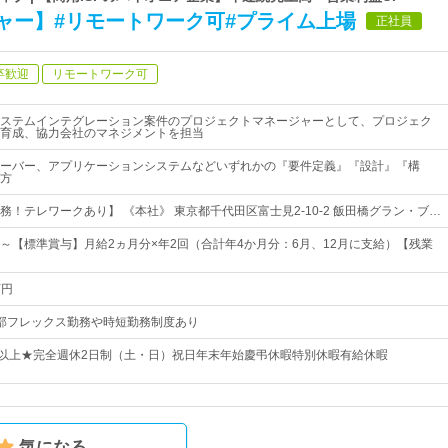
ャー】#リモートワーク可#プライム上場
正社員
卒歓迎
リモートワーク可
ステムインテグレーション案件のプロジェクトマネージャーとして、プロジェク
育成、協力会社のマネジメントを担当
ーバー、アプリケーションシステムなどいずれかの『要件定義』『設計』『構
方
務！テレワークあり】 《本社》 東京都千代田区富士見2-10-2 飯田橋グラン・ブ…
4万円～【標準賞与】月給2ヵ月分×年2回（合計年4か月分：6月、12月に支給）【残業
万円
0※一部フレックス勤務や時短勤務制度あり
日以上★完全週休2日制（土・日）祝日年末年始慶弔休暇特別休暇有給休暇
気になる