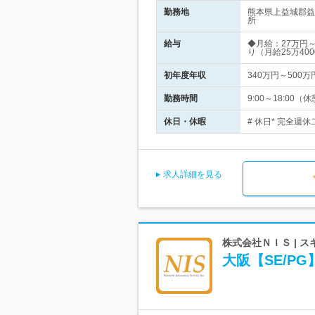
勤務地
熊本県上益城郡益
所
給与
◆月給：27万円
り（月給25万400
初年度年収
340万円～500万
勤務時間
9:00～18:0
休日・休暇
# 休日* 完全週
求人詳細を見る
株式会社ＮＩＳ | 
大阪【SE/P