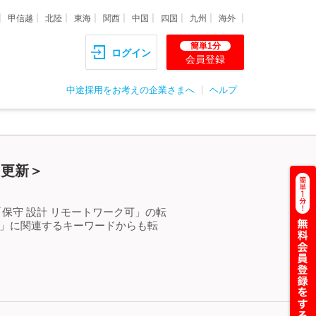
甲信越
北陸
東海
関西
中国
四国
九州
海外
簡単1分
ログイン
会員登録
中途採用をお考えの企業さまへ
ヘルプ
）更新＞
保守 設計 リモートワーク可」の転
可」に関連するキーワードからも転