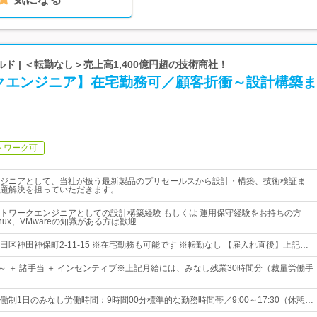
ド | ＜転勤なし＞売上高1,400億円超の技術商社！
クエンジニア】在宅勤務可／顧客折衝～設計構築ま
トワーク可
ジニアとして、当社が扱う最新製品のプリセールスから設計・構築、技術検証ま
題解決を担っていただきます。
トワークエンジニアとしての設計構築経験 もしくは 運用保守経験をお持ちの方
Linux、VMwareの知識がある方は歓迎
区神田神保町2-11-15 ※在宅勤務も可能です ※転勤なし 【雇入れ直後】上記…
0円～ ＋ 諸手当 ＋ インセンティブ※上記月給には、みなし残業30時間分（裁量労働手
制1日のみなし労働時間：9時間00分標準的な勤務時間帯／9:00～17:30（休憩…