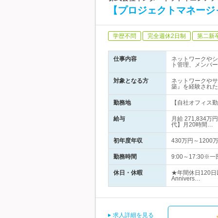
【プロジェクトマネージ
学歴不問
完全週休2日制
第二新
仕事内容
ネットワークやシ
ト管理、メンバー
対象となる方
ネットワークやサ
築』を経験された
勤務地
【自社オフィス勤
給与
月給 271,83
代】月20時間…
初年度年収
430万円～1200
勤務時間
9:00～17:3
休日・休暇
★年間休日120
Annivers…
求人詳細を見る