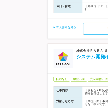
休日・休暇
【年間休日125
日…
求人詳細を見る
株式会社ＰＡＲＡ‐Ｓ
システム開発
転勤なし
学歴不問
完全週休2日
仕事内容
【多彩なPJTを
務をお任せします
対象となる方
【学歴不問】◆何
せない社風です。