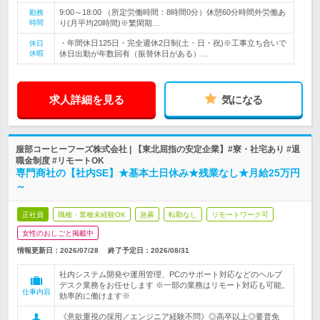
9:00～18:00 （所定労働時間：8時間0分）休憩60分時間外労働あ
勤務
時間
り(月平均20時間)※繁閑期…
・年間休日125日・完全週休2日制(土・日・祝)※工事立ち合いで
休日
休暇
休日出勤が年数回有（振替休日がある）…
求人詳細を見る
気になる
服部コーヒーフーズ株式会社 | 【東北屈指の安定企業】#寮・社宅あり #退
職金制度 #リモートOK
専門商社の【社内SE】★基本土日休み★残業なし★月給25万円
～
正社員
職種・業種未経験OK
急募
転勤なし
リモートワーク可
女性のおしごと掲載中
情報更新日：2026/07/28
終了予定日：
2026/08/31
社内システム開発や運用管理、PCのサポート対応などのヘルプ
デスク業務をお任せします ※一部の業務はリモート対応も可能。
仕事内容
効率的に働けます※
《意欲重視の採用／エンジニア経験不問》◎高卒以上◎要普免