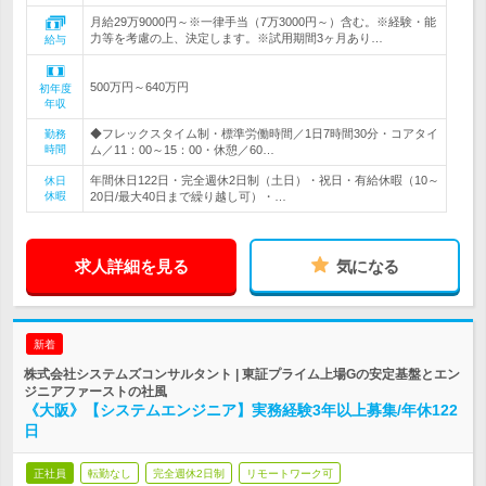
月給29万9000円～※一律手当（7万3000円～）含む。※経験・能
力等を考慮の上、決定します。※試用期間3ヶ月あり…
給与
500万円～640万円
初年度
年収
◆フレックスタイム制・標準労働時間／1日7時間30分・コアタイ
勤務
時間
ム／11：00～15：00・休憩／60…
年間休日122日・完全週休2日制（土日）・祝日・有給休暇（10～
休日
休暇
20日/最大40日まで繰り越し可）・…
求人詳細を見る
気になる
新着
株式会社システムズコンサルタント | 東証プライム上場Gの安定基盤とエン
ジニアファーストの社風
《大阪》【システムエンジニア】実務経験3年以上募集/年休122
日
正社員
転勤なし
完全週休2日制
リモートワーク可