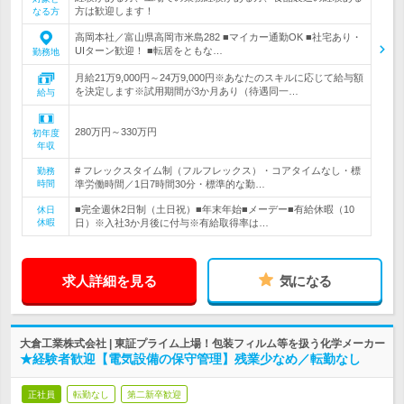
方は歓迎します！
なる方
高岡本社／富山県高岡市米島282 ■マイカー通勤OK ■社宅あり・
UIターン歓迎！ ■転居をともな…
勤務地
月給21万9,000円～24万9,000円※あなたのスキルに応じて給与額
を決定します※試用期間が3か月あり（待遇同一…
給与
280万円～330万円
初年度
年収
# フレックスタイム制（フルフレックス）・コアタイムなし・標
勤務
時間
準労働時間／1日7時間30分・標準的な勤…
■完全週休2日制（土日祝）■年末年始■メーデー■有給休暇（10
休日
休暇
日）※入社3か月後に付与※有給取得率は…
求人詳細を見る
気になる
大倉工業株式会社 | 東証プライム上場！包装フィルム等を扱う化学メーカー
★経験者歓迎【電気設備の保守管理】残業少なめ／転勤なし
正社員
転勤なし
第二新卒歓迎