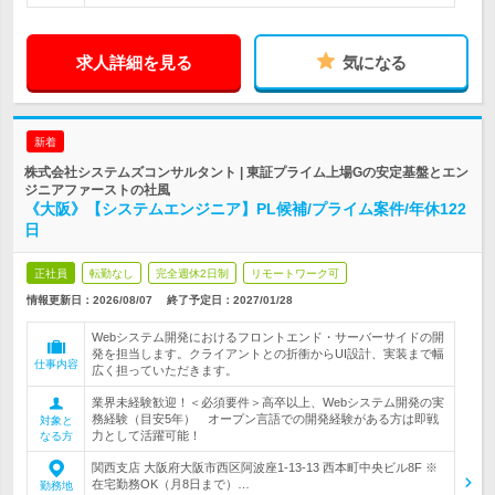
求人詳細を見る
気になる
新着
株式会社システムズコンサルタント | 東証プライム上場Gの安定基盤とエン
ジニアファーストの社風
《大阪》【システムエンジニア】PL候補/プライム案件/年休122
日
正社員
転勤なし
完全週休2日制
リモートワーク可
情報更新日：2026/08/07
終了予定日：
2027/01/28
Webシステム開発におけるフロントエンド・サーバーサイドの開
発を担当します。クライアントとの折衝からUI設計、実装まで幅
仕事内容
広く担っていただきます。
業界未経験歓迎！＜必須要件＞高卒以上、Webシステム開発の実
務経験（目安5年） オープン言語での開発経験がある方は即戦
対象と
力として活躍可能！
なる方
関西支店 大阪府大阪市西区阿波座1-13-13 西本町中央ビル8F ※
在宅勤務OK（月8日まで）…
勤務地