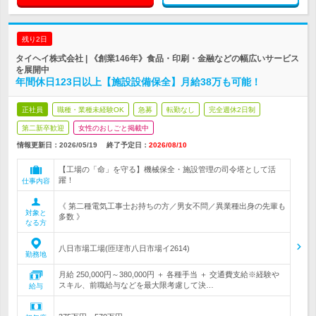
残り2日
タイヘイ株式会社 | 《創業146年》食品・印刷・金融などの幅広いサービス
を展開中
年間休日123日以上【施設設備保全】月給38万も可能！
正社員
職種・業種未経験OK
急募
転勤なし
完全週休2日制
第二新卒歓迎
女性のおしごと掲載中
情報更新日：2026/05/19
終了予定日：
2026/08/10
【工場の「命」を守る】機械保全・施設管理の司令塔として活
躍！
仕事内容
《 第二種電気工事士お持ちの方／男女不問／異業種出身の先輩も
対象と
多数 》
なる方
八日市場工場(匝瑳市八日市場イ2614)
勤務地
月給 250,000円～380,000円 ＋ 各種手当 ＋ 交通費支給※経験や
スキル、前職給与などを最大限考慮して決…
給与