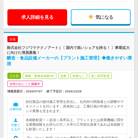
求人詳細を見る
気になる
新着
株式会社フジワラテクノアート | 〔 国内で高いシェアを誇る！ 〕事業拡大
に向けた増員募集！
醸造・食品設備メーカーの【プラント施工管理】◆働きやすい環
境
正社員
職種・業種未経験OK
急募
転勤なし
第二新卒歓迎
女性のおしごと掲載中
情報更新日：2026/07/07
終了予定日：
2026/12/28
自社製品の据付施工管理を担当し、社内外の関係者との調整やマ
ネジメントを行います。具体的には、工事計画の作成やメンテナ
仕事内容
ンス業務も含まれます。
未経験歓迎！＜必須＞高卒以上、プラントまたは産業機械に関す
る業務経験をお持ちの方／大卒の工学部出身者であれば未経験で
対象と
も歓迎いたします！
なる方