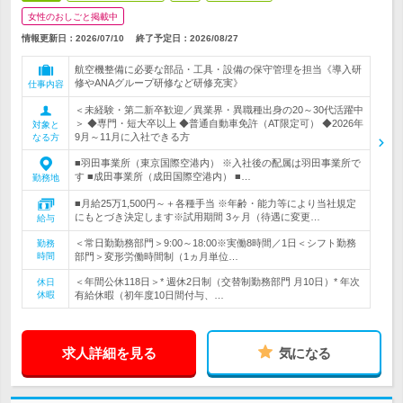
女性のおしごと掲載中
情報更新日：2026/07/10
終了予定日：
2026/08/27
航空機整備に必要な部品・工具・設備の保守管理を担当《導入研
修やANAグループ研修など研修充実》
仕事内容
＜未経験・第二新卒歓迎／異業界・異職種出身の20～30代活躍中
＞ ◆専門・短大卒以上 ◆普通自動車免許（AT限定可） ◆2026年
対象と
9月～11月に入社できる方
なる方
■羽田事業所（東京国際空港内） ※入社後の配属は羽田事業所で
す ■成田事業所（成田国際空港内） ■…
勤務地
■月給25万1,500円～＋各種手当 ※年齢・能力等により当社規定
にもとづき決定します※試用期間 3ヶ月（待遇に変更…
給与
＜常日勤勤務部門＞9:00～18:00※実働8時間／1日＜シフト勤務
勤務
時間
部門＞変形労働時間制（1ヵ月単位…
＜年間公休118日＞* 週休2日制（交替制勤務部門 月10日）* 年次
休日
休暇
有給休暇（初年度10日間付与、…
求人詳細を見る
気になる