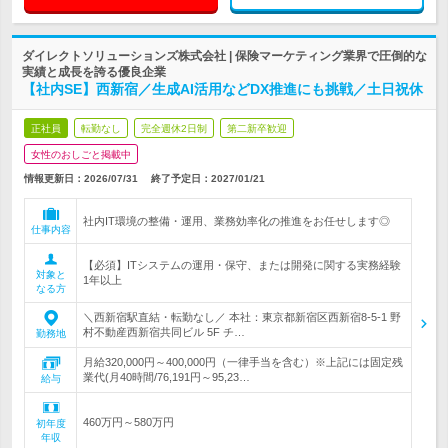
ダイレクトソリューションズ株式会社 | 保険マーケティング業界で圧倒的な
実績と成長を誇る優良企業
【社内SE】西新宿／生成AI活用などDX推進にも挑戦／土日祝休
正社員
転勤なし
完全週休2日制
第二新卒歓迎
女性のおしごと掲載中
情報更新日：2026/07/31
終了予定日：
2027/01/21
社内IT環境の整備・運用、業務効率化の推進をお任せします◎
仕事内容
【必須】ITシステムの運用・保守、または開発に関する実務経験
対象と
1年以上
なる方
＼西新宿駅直結・転勤なし／ 本社：東京都新宿区西新宿8-5-1 野
村不動産西新宿共同ビル 5F チ…
勤務地
月給320,000円～400,000円（一律手当を含む）※上記には固定残
業代(月40時間/76,191円～95,23…
給与
460万円～580万円
初年度
年収