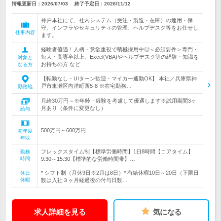
情報更新日：2026/07/03
終了予定日：
2026/11/12
神戸本社にて、社内システム（受注・製造・在庫）の運用・保
守、インフラやセキュリティの管理、ヘルプデスク等をお任せし
仕事内容
ます。
経験者優遇！人柄・意欲重視で積極採用中◎＜必須要件＞専門・
短大・高専卒以上、Excel(VBA)やヘルプデスク等の経験・知識を
対象と
お持ちの方 など
なる方
【転勤なし・UIターン歓迎・マイカー通勤OK】 本社／兵庫県神
戸市東灘区向洋町西5-8 ※在宅勤務…
勤務地
月給30万円～※年齢・経験を考慮して優遇します※試用期間3ヶ
月あり（条件に変更なし）
給与
500万円～600万円
初年度
年収
フレックスタイム制【標準労働時間】1日8時間【コアタイム】
勤務
時間
9:30～15:30【標準的な労働時間帯】…
* シフト制（月休9日※2月は8日）* 有給休暇10日～20日（下限日
休日
休暇
数は入社３ヶ月経過後の付与日数…
求人詳細を見る
気になる