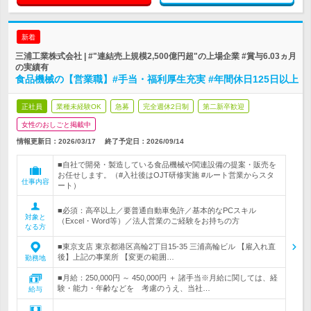
新着
三浦工業株式会社 | #"連結売上規模2,500億円超"の上場企業 #賞与6.03ヵ月
の実績有
食品機械の【営業職】#手当・福利厚生充実 #年間休日125日以上
正社員
業種未経験OK
急募
完全週休2日制
第二新卒歓迎
女性のおしごと掲載中
情報更新日：2026/03/17
終了予定日：
2026/09/14
■自社で開発・製造している食品機械や関連設備の提案・販売を
お任せします。（#入社後はOJT研修実施 #ルート営業からスタ
仕事内容
ート）
■必須：高卒以上／要普通自動車免許／基本的なPCスキル
対象と
（Excel・Word等）／法人営業のご経験をお持ちの方
なる方
■東京支店 東京都港区高輪2丁目15-35 三浦高輪ビル 【雇入れ直
後】上記の事業所 【変更の範囲…
勤務地
■月給：250,000円 ～ 450,000円 ＋ 諸手当※月給に関しては、経
験・能力・年齢などを 考慮のうえ、当社…
給与