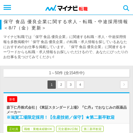
保守 食品 優良企業に関する求人・転職・中途採用情報
＜8/7（金）更新＞
マイナビ転職では「保守 食品 優良企業」に関連する転職・求人・中途採用情
報を多数掲載中!「保守 食品 優良企業」の転職・求人情報を探しているあなた
におすすめのお仕事を掲載しています。「保守 食品 優良企業」に関連するキ
ーワードからも転職・求人情報をお探しいただけるので、あなたにぴったりの
お仕事を見つけてみてください!
1～50件 (全154件中)
1
2
3
4
新着
森下仁丹株式会社 | 《東証スタンダード上場》『仁丹』でおなじみの医薬品
メーカー
※滋賀工場限定採用！【生産技術／保守】★第二新卒歓迎
正社員
職種・業種未経験OK
完全週休2日制
第二新卒歓迎