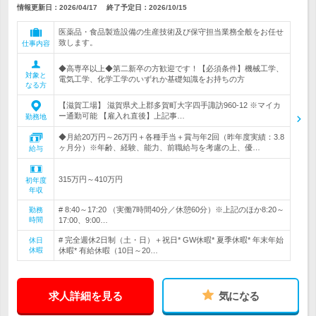
情報更新日：2026/04/17
終了予定日：
2026/10/15
医薬品・食品製造設備の生産技術及び保守担当業務全般をお任せ
致します。
仕事内容
◆高専卒以上◆第二新卒の方歓迎です！【必須条件】機械工学、
対象と
電気工学、化学工学のいずれか基礎知識をお持ちの方
なる方
【滋賀工場】 滋賀県犬上郡多賀町大字四手諏訪960-12 ※マイカ
ー通勤可能 【雇入れ直後】上記事…
勤務地
◆月給20万円～26万円＋各種手当＋賞与年2回（昨年度実績：3.8
ヶ月分）※年齢、経験、能力、前職給与を考慮の上、優…
給与
315万円～410万円
初年度
年収
# 8:40～17:20 （実働7時間40分／休憩60分）※上記のほか8:20～
勤務
時間
17:00、9:00…
# 完全週休2日制（土・日）＋祝日* GW休暇* 夏季休暇* 年末年始
休日
休暇
休暇* 有給休暇（10日～20…
求人詳細を見る
気になる