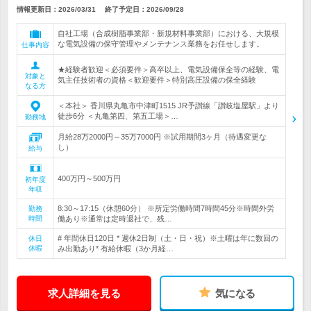
情報更新日：2026/03/31
終了予定日：
2026/09/28
自社工場（合成樹脂事業部・新規材料事業部）における、大規模
な電気設備の保守管理やメンテナンス業務をお任せします。
仕事内容
★経験者歓迎＜必須要件＞高卒以上、電気設備保全等の経験、電
対象と
気主任技術者の資格＜歓迎要件＞特別高圧設備の保全経験
なる方
＜本社＞ 香川県丸亀市中津町1515 JR予讃線「讃岐塩屋駅」より
徒歩6分 ＜丸亀第四、第五工場＞…
勤務地
月給28万2000円～35万7000円 ※試用期間3ヶ月（待遇変更な
し）
給与
400万円～500万円
初年度
年収
8:30～17:15（休憩60分） ※所定労働時間7時間45分※時間外労
勤務
時間
働あり※通常は定時退社で、残…
# 年間休日120日 * 週休2日制（土・日・祝）※土曜は年に数回の
休日
休暇
み出勤あり* 有給休暇（3か月経…
求人詳細を見る
気になる