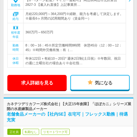
【U・Iターン歓迎／マイカー通勤可】 岡山県岡山市北区富吉
2827-3 【雇入れ直後】上記事業所…
勤務地
月給220,000円～364,200円※経験、能力を考慮して決定します。
※最長6ヶ月間の試用期間あり（賃金同一）
給与
360万円～650万円
初年度
年収
8：00～16：45※所定労働時間8時間 休憩45分（12：00～12：
勤務
時間
45）※時間外労働有無：有（…
年休122日＋有給10～20日* 週休2日制(土日祝）※年数回、祝日
休日
休暇
の週に土曜出社の場合あり※会社指…
求人詳細を見る
気になる
カネテツデリカフーズ株式会社 | 【大正15年創業】「ほぼカニ」シリーズ展
開の水産練製品メーカー
老舗食品メーカーの【社内SE】在宅可｜フレックス勤務｜待遇
充実
正社員
転勤なし
リモートワーク可