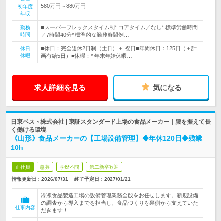
580万円～880万円
初年度
年収
■スーパーフレックスタイム制* コアタイム／なし* 標準労働時間
勤務
時間
／7時間40分* 標準的な勤務時間例…
■休日：完全週休2日制（土日）＋ 祝日■年間休日：125日（＋計
休日
休暇
画有給5日）■休暇：* 年末年始休暇…
求人詳細を見る
気になる
日東ベスト株式会社 | 東証スタンダード上場の食品メーカー｜腰を据えて長
く働ける環境
《山形》食品メーカーの【工場設備管理】◆年休120日◆残業
10h
正社員
急募
学歴不問
第二新卒歓迎
情報更新日：2026/07/31
終了予定日：
2027/01/21
冷凍食品製造工場の設備管理業務全般をお任せします。新規設備
の調査から導入までを担当し、食品づくりを裏側から支えていた
仕事内容
だきます！