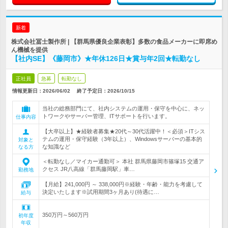
新着
株式会社冨士製作所 | 【群馬県優良企業表彰】多数の食品メーカーに即席め
ん機械を提供
【社内SE】《藤岡市》★年休126日★賞与年2回★転勤なし
正社員
急募
転勤なし
情報更新日：2026/06/02
終了予定日：
2026/10/15
当社の総務部門にて、社内システムの運用・保守を中心に、ネッ
トワークやサーバー管理、ITサポートを行います。
仕事内容
【大卒以上】★経験者募集★20代～30代活躍中！＜必須＞ITシス
テムの運用・保守経験（3年以上）、Windowsサーバーの基本的
対象と
な知識など
なる方
＜転勤なし／マイカー通勤可＞ 本社 群馬県藤岡市篠塚15 交通ア
クセス JR八高線「群馬藤岡駅」車…
勤務地
【月給】241,000円 ～ 338,000円※経験・年齢・能力を考慮して
決定いたします※試用期間3ヶ月あり(待遇に…
給与
350万円～560万円
初年度
年収