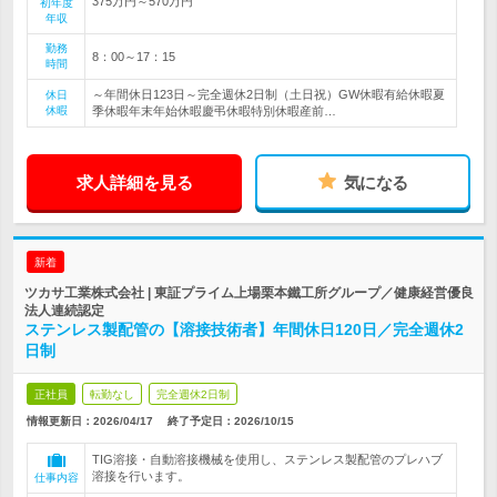
375万円～570万円
初年度
年収
勤務
8：00～17：15
時間
～年間休日123日～完全週休2日制（土日祝）GW休暇有給休暇夏
休日
休暇
季休暇年末年始休暇慶弔休暇特別休暇産前…
求人詳細を見る
気になる
新着
ツカサ工業株式会社 | 東証プライム上場栗本鐵工所グループ／健康経営優良
法人連続認定
ステンレス製配管の【溶接技術者】年間休日120日／完全週休2
日制
正社員
転勤なし
完全週休2日制
情報更新日：2026/04/17
終了予定日：
2026/10/15
TIG溶接・自動溶接機械を使用し、ステンレス製配管のプレハブ
溶接を行います。
仕事内容