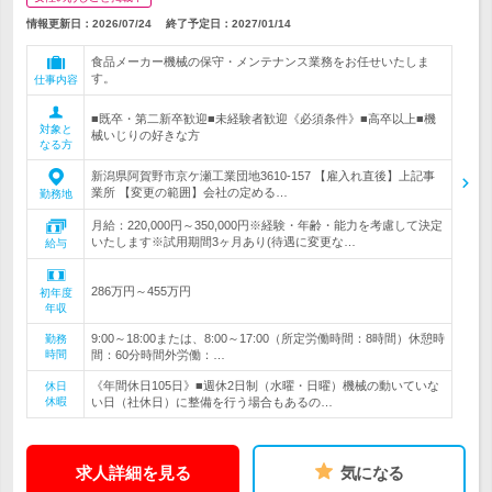
情報更新日：2026/07/24
終了予定日：
2027/01/14
食品メーカー機械の保守・メンテナンス業務をお任せいたしま
す。
仕事内容
■既卒・第二新卒歓迎■未経験者歓迎《必須条件》■高卒以上■機
対象と
械いじりの好きな方
なる方
新潟県阿賀野市京ケ瀬工業団地3610-157 【雇入れ直後】上記事
業所 【変更の範囲】会社の定める…
勤務地
月給：220,000円～350,000円※経験・年齢・能力を考慮して決定
いたします※試用期間3ヶ月あり(待遇に変更な…
給与
286万円～455万円
初年度
年収
9:00～18:00または、8:00～17:00（所定労働時間：8時間）休憩時
勤務
時間
間：60分時間外労働：…
《年間休日105日》■週休2日制（水曜・日曜）機械の動いていな
休日
休暇
い日（社休日）に整備を行う場合もあるの…
求人詳細を見る
気になる