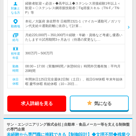
経験者歓迎＜必須＞◆高卒以上◆ステンレス溶接経験1年以上＜
歓迎＞◇ステンレス鋼溶接技能者◇Tig溶接スキル（TN-F／TN-
対象と
P）等
なる方
本社／大阪府 泉佐野市 日根野2321-1（マイカー通勤可／ガソリ
ン代支給※通勤距離に依存して計算…
勤務地
月給220,000円～350,000円※経験・年齢・資格など考慮し優遇い
たします※試用期間3ヶ月あり（待遇の変更なし…
給与
300万円～500万円
初年度
年収
08:00～17:00（実働8時間／休憩60分）時間外労働有無：平均月
勤務
時間
20時間
年間休日125日完全週休2日制（土日）、祝日GW休暇 年末年始休
休日
休暇
暇 慶弔休暇 有給休暇（10～20日…
求人詳細を見る
気になる
サン・エンジニアリング株式会社 | 自動車・食品メーカー等を支える制御盤
の専門企業
未経験から専門職に挑戦できる【制御設計】◆文理不問◆残業少