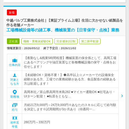
新着
中越パルプ工業株式会社 | 【東証プライム上場】生活に欠かせない紙製品を
作る老舗メーカー
工場機械設備等の諸工事、機械装置の【日常保守・点検】業務
正社員
職種・業種未経験OK
完全週休2日制
第二新卒歓迎
情報更新日：2026/05/12
終了予定日：
2026/11/02
【夜勤なし&残業5時間程度】機械装置の保全係として、高岡工場
にあるベアリングや油圧装置など各種機械設備の保守・点検をお
仕事内容
任せします！
【未経験OK！資格不要！】◆高卒以上☆メーカーでの設備保全
経験がある方、工場での業務経験がある方、食品製造の経験ある
対象と
方は歓迎します！
なる方
高岡本社／富山県高岡市米島282 ■マイカー通勤OK ■社宅あり・
UIターン歓迎！ ■転居をともな…
勤務地
月給21万9,000円～24万9,000円※あなたのスキルに応じて給与額
を決定します※試用期間が3か月あり（待遇同一…
給与
280万円～330万円
初年度
年収