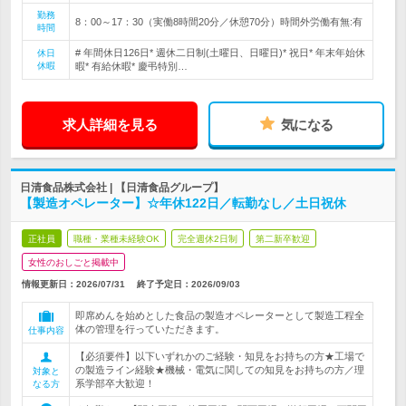
勤務
8：00～17：30（実働8時間20分／休憩70分）時間外労働有無:有
時間
# 年間休日126日* 週休二日制(土曜日、日曜日)* 祝日* 年末年始休
休日
休暇
暇* 有給休暇* 慶弔特別…
求人詳細を見る
気になる
日清食品株式会社 | 【日清食品グループ】
【製造オペレーター】☆年休122日／転勤なし／土日祝休
正社員
職種・業種未経験OK
完全週休2日制
第二新卒歓迎
女性のおしごと掲載中
情報更新日：2026/07/31
終了予定日：
2026/09/03
即席めんを始めとした食品の製造オペレーターとして製造工程全
体の管理を行っていただきます。
仕事内容
【必須要件】以下いずれかのご経験・知見をお持ちの方★工場で
の製造ライン経験★機械・電気に関しての知見をお持ちの方／理
対象と
系学部卒大歓迎！
なる方