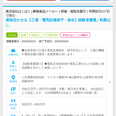
株式会社はくばく | 穀物食品メーカー｜研修・資格支援◎｜年間休日117日
で安心
資格活かせる【工場・電気設備保守・保全】経験者優遇／転勤な
し
正社員
急募
転勤なし
学歴不問
女性のおしごと掲載中
情報更新日：2026/03/24
終了予定日：
2026/09/03
◆生産本部の工場＆電気設備保全・保守担当として、工場の機械
や電気設備の修理・改善業務を担います。
仕事内容
【経験者優遇◎】◆電気主任技術者や電気工事士などの資格と保
対象と
全経験を活かして成長したい方！
なる方
☆交通費全額支給・マイカー通勤OK ■山梨本社 山梨県中央市西
花輪4629
勤務地
月給21万円～28万円※経験・年齢・能力等を考慮し、当社規定に
より決定します。※試用期間3カ月あり（期間中の待遇に変…
給与
350万円～500万円
初年度
年収
8：30～17：30（休憩60分）【勤務時間について】※月平均残業
勤務