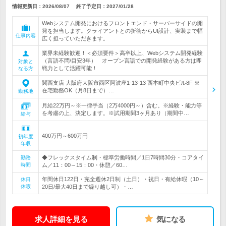
情報更新日：2026/08/07
終了予定日：
2027/01/28
Webシステム開発におけるフロントエンド・サーバーサイドの開
発を担当します。クライアントとの折衝からUI設計、実装まで幅
仕事内容
広く担っていただきます。
業界未経験歓迎！＜必須要件＞高卒以上、Webシステム開発経験
（言語不問/目安3年） オープン言語での開発経験がある方は即
対象と
戦力として活躍可能！
なる方
関西支店 大阪府大阪市西区阿波座1-13-13 西本町中央ビル8F ※
在宅勤務OK（月8日まで）…
勤務地
月給22万円～※一律手当（2万4000円～）含む。※経験・能力等
を考慮の上、決定します。※試用期間3ヶ月あり（期間中…
給与
400万円～600万円
初年度
年収
◆フレックスタイム制・標準労働時間／1日7時間30分・コアタイ
勤務
時間
ム／11：00～15：00・休憩／60…
年間休日122日・完全週休2日制（土日）・祝日・有給休暇（10～
休日
休暇
20日/最大40日まで繰り越し可）・…
求人詳細を見る
気になる