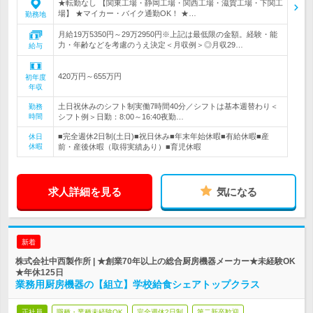
★転勤なし 【関東工場・静岡工場・関西工場・滋賀工場・下関工
場】 ★マイカー・バイク通勤OK！ ★…
勤務地
月給19万5350円～29万2950円※上記は最低限の金額。経験・能
力・年齢などを考慮のうえ決定＜月収例＞◎月収29…
給与
420万円～655万円
初年度
年収
土日祝休みのシフト制実働7時間40分／シフトは基本週替わり＜
勤務
時間
シフト例＞日勤：8:00～16:40夜勤…
■完全週休2日制(土日)■祝日休み■年末年始休暇■有給休暇■産
休日
休暇
前・産後休暇（取得実績あり）■育児休暇
求人詳細を見る
気になる
新着
株式会社中西製作所 | ★創業70年以上の総合厨房機器メーカー★未経験OK
★年休125日
業務用厨房機器の【組立】学校給食シェアトップクラス
正社員
職種・業種未経験OK
完全週休2日制
第二新卒歓迎