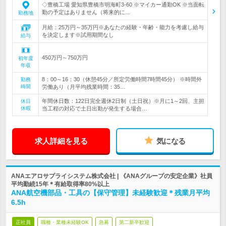
◇豊橋工場 愛知県豊橋市明海町3-60 ※マイカー通勤OK ※当面転
勤の予定はありません（将来的に…
勤務地
月給：25万円～35万円※あなたの経験・年齢・能力を考慮し給与
を決定します※試用期間なし
給与
450万円～750万円
初年度
年収
8：00～16：30（休憩45分／所定労働時間7時間45分） ※時間外
勤務
時間
労働あり（月平均残業時間：35…
年間休日数：122日完全週休2日制（土日祝）※月に1～2回、主担
休日
休暇
当工程の対応で土日出勤が発生する場合…
求人詳細を見る
気になる
ANAエアロサプライシステム株式会社 | 《ANAグループの安定企業》社員
平均勤続15年＊有給取得率80%以上
ANA航空機部品・工具の【保守管理】未経験歓迎＊残業月平均
6.5h
正社員
職種・業種未経験OK
急募
第二新卒歓迎