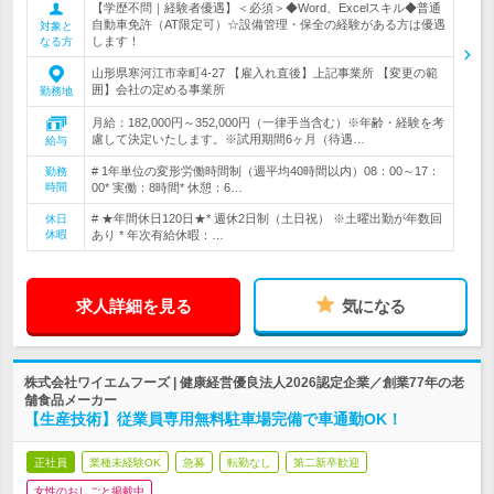
【学歴不問｜経験者優遇】＜必須＞◆Word、Excelスキル◆普通
自動車免許（AT限定可）☆設備管理・保全の経験がある方は優遇
対象と
します！
なる方
山形県寒河江市幸町4-27 【雇入れ直後】上記事業所 【変更の範
囲】会社の定める事業所
勤務地
月給：182,000円～352,000円（一律手当含む）※年齢・経験を考
慮して決定いたします。※試用期間6ヶ月（待遇…
給与
# 1年単位の変形労働時間制（週平均40時間以内）08：00～17：
勤務
時間
00* 実働：8時間* 休憩：6…
# ★年間休日120日★* 週休2日制（土日祝） ※土曜出勤が年数回
休日
休暇
あり * 年次有給休暇：…
求人詳細を見る
気になる
株式会社ワイエムフーズ | 健康経営優良法人2026認定企業／創業77年の老
舗食品メーカー
【生産技術】従業員専用無料駐車場完備で車通勤OK！
正社員
業種未経験OK
急募
転勤なし
第二新卒歓迎
女性のおしごと掲載中