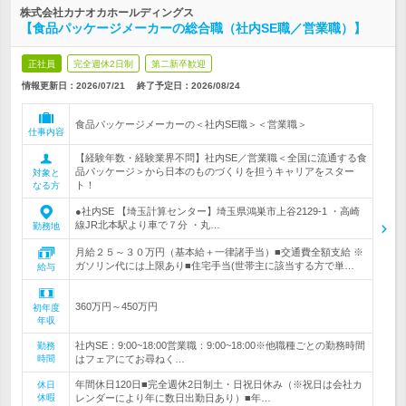
株式会社カナオカホールディングス
【食品パッケージメーカーの総合職（社内SE職／営業職）】
正社員
完全週休2日制
第二新卒歓迎
情報更新日：2026/07/21
終了予定日：
2026/08/24
食品パッケージメーカーの＜社内SE職＞＜営業職＞
仕事内容
【経験年数・経験業界不問】社内SE／営業職＜全国に流通する食
品パッケージ＞から日本のものづくりを担うキャリアをスター
対象と
ト！
なる方
●社内SE 【埼玉計算センター】埼玉県鴻巣市上谷2129-1 ・高崎
線JR北本駅より車で７分 ・丸…
勤務地
月給２５～３０万円（基本給＋一律諸手当）■交通費全額支給 ※
ガソリン代には上限あり■住宅手当(世帯主に該当する方で単…
給与
360万円～450万円
初年度
年収
社内SE：9:00~18:00営業職：9:00~18:00※他職種ごとの勤務時間
勤務
時間
はフェアにてお尋ねく…
年間休日120日■完全週休2日制土・日祝日休み（※祝日は会社カ
休日
休暇
レンダーにより年に数日出勤日あり）■年…