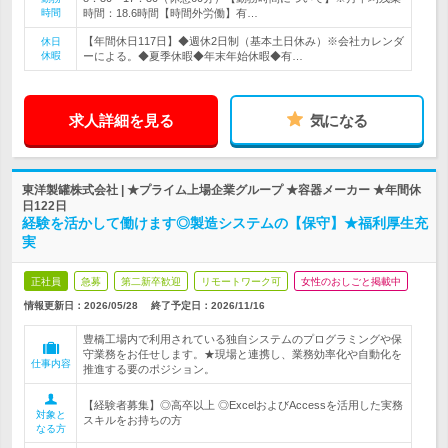
時間
時間：18.6時間【時間外労働】有…
【年間休日117日】◆週休2日制（基本土日休み）※会社カレンダ
休日
休暇
ーによる。◆夏季休暇◆年末年始休暇◆有…
求人詳細を見る
気になる
東洋製罐株式会社 | ★プライム上場企業グループ ★容器メーカー ★年間休
日122日
経験を活かして働けます◎製造システムの【保守】★福利厚生充
実
正社員
急募
第二新卒歓迎
リモートワーク可
女性のおしごと掲載中
情報更新日：2026/05/28
終了予定日：
2026/11/16
豊橋工場内で利用されている独自システムのプログラミングや保
守業務をお任せします。★現場と連携し、業務効率化や自動化を
仕事内容
推進する要のポジション。
【経験者募集】◎高卒以上 ◎ExcelおよびAccessを活用した実務
対象と
スキルをお持ちの方
なる方