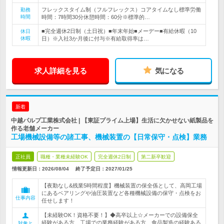
フレックスタイム制（フルフレックス）コアタイムなし標準労働
勤務
時間
時間：7時間30分休憩時間：60分※標準的…
■完全週休2日制（土日祝）■年末年始■メーデー■有給休暇（10
休日
休暇
日）※入社3か月後に付与※有給取得率は…
求人詳細を見る
気になる
新着
中越パルプ工業株式会社 | 【東証プライム上場】生活に欠かせない紙製品を
作る老舗メーカー
工場機械設備等の諸工事、機械装置の【日常保守・点検】業務
正社員
職種・業種未経験OK
完全週休2日制
第二新卒歓迎
情報更新日：2026/08/04
終了予定日：
2027/01/25
【夜勤なし&残業5時間程度】機械装置の保全係として、高岡工場
にあるベアリングや油圧装置など各種機械設備の保守・点検をお
仕事内容
任せします！
【未経験OK！資格不要！】◆高卒以上☆メーカーでの設備保全
経験がある方、工場での業務経験がある方、食品製造の経験ある
対象と