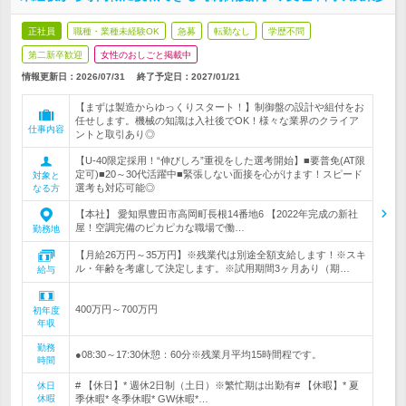
正社員
職種・業種未経験OK
急募
転勤なし
学歴不問
第二新卒歓迎
女性のおしごと掲載中
情報更新日：2026/07/31
終了予定日：
2027/01/21
【まずは製造からゆっくりスタート！】制御盤の設計や組付をお
任せします。機械の知識は入社後でOK！様々な業界のクライア
仕事内容
ントと取引あり◎
【U‐40限定採用！“伸びしろ”重視をした選考開始】■要普免(AT限
定可)■20～30代活躍中■緊張しない面接を心がけます！スピード
対象と
選考も対応可能◎
なる方
【本社】 愛知県豊田市高岡町長根14番地6 【2022年完成の新社
屋！空調完備のピカピカな職場で働…
勤務地
【月給26万円～35万円】※残業代は別途全額支給します！※スキ
ル・年齢を考慮して決定します。※試用期間3ヶ月あり（期…
給与
400万円～700万円
初年度
年収
勤務
●08:30～17:30休憩：60分※残業月平均15時間程です。
時間
# 【休日】* 週休2日制（土日）※繁忙期は出勤有# 【休暇】* 夏
休日
休暇
季休暇* 冬季休暇* GW休暇*…