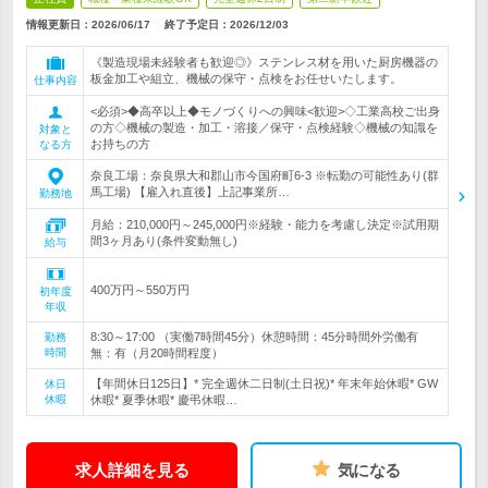
情報更新日：2026/06/17
終了予定日：
2026/12/03
《製造現場未経験者も歓迎◎》ステンレス材を用いた厨房機器の
板金加工や組立、機械の保守・点検をお任せいたします。
仕事内容
<必須>◆高卒以上◆モノづくりへの興味<歓迎>◇工業高校ご出身
の方◇機械の製造・加工・溶接／保守・点検経験◇機械の知識を
対象と
お持ちの方
なる方
奈良工場：奈良県大和郡山市今国府町6-3 ※転勤の可能性あり(群
馬工場) 【雇入れ直後】上記事業所…
勤務地
月給：210,000円～245,000円※経験・能力を考慮し決定※試用期
間3ヶ月あり(条件変動無し)
給与
400万円～550万円
初年度
年収
8:30～17:00 （実働7時間45分）休憩時間：45分時間外労働有
勤務
時間
無：有（月20時間程度）
【年間休日125日】* 完全週休二日制(土日祝)* 年末年始休暇* GW
休日
休暇
休暇* 夏季休暇* 慶弔休暇…
求人詳細を見る
気になる