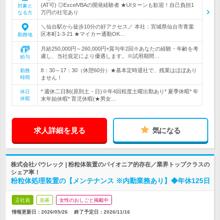
(AT可) ◎ExcelVBAの開発経験者 ★UIターンも歓迎！自己負担1
対象と
万円の社宅あり
なる方
＼仙台駅から徒歩10分の好アクセス／ 本社：宮城県仙台市青葉
区本町1-3-21 ★マイカー通勤OK…
勤務地
月給250,000円～260,000円+賞与年2回※あなたの経験・年齢を考
慮し、当社規定により優遇します。※試用期間…
給与
8：30～17：30（休憩60分）★基本定時退社で、残業はほぼあり
勤務
時間
ません！
* 週休二日制(原則土・日)※年4回程度土曜出勤あり* 夏季休暇* 年
休日
休暇
末年始休暇* 育児休暇(★男女…
求人詳細を見る
気になる
株式会社パウレック | 粉粒体装置のパイオニア的存在／業界トップクラスの
シェア率！
粉粒体処理装置の【メンテナンス ※内勤業務あり】◆年休125日
正社員
急募
女性のおしごと掲載中
情報更新日：2026/05/26
終了予定日：
2026/11/16