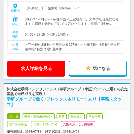
【転勤なし】千葉県野田市鶴奉５－１
勤務地
月給237,708円～＋各種手当※上記給与は、大卒の初任給になり
ます※職歴や経験に応じて決定いたします。※雇用後6か…
給与
勤務
8：30～17:15（休憩：1時間）
時間
＜完全週休2日制＞# 年間休日127日* 土・日曜日* 祝祭日* 年次有
休日
休暇
給休暇* 特別休暇* 夏期休…
求人詳細を見る
気になる
株式会社学研インテリジェンス | 学研グループ（東証プライム上場）の安定
基盤で自己成長を実現！
学研グループで働く♪フレックス＆リモートあり【事務スタッ
フ】
正社員
職種・業種未経験OK
急募
転勤なし
学歴不問
第二新卒歓迎
リモートワーク可
女性のおしごと掲載中
情報更新日：2026/07/31
終了予定日：
2026/10/01