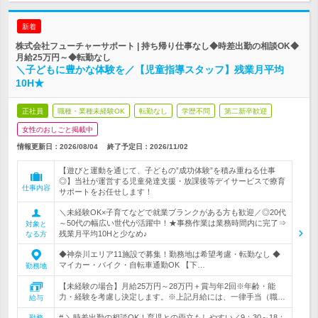
新着
株式会社フューチャーサポート | 持ち帰り仕事なし◆時差出勤の相談OK◆
月給25万円～◆転勤なし
＼子どもに豊かな体験を／【児童指導スタッフ】残業月平均
10H★
正社員
職種・業種未経験OK
転勤なし
学歴不問
第二新卒歓迎
女性のおしごと掲載中
情報更新日：2026/08/04
終了予定日：
2026/11/02
【遊びと運動を通じて、子どもの”成功体験”を積み重ねる仕事
◎】当社が運営する児童発達支援・放課後等デイサービスで療育
仕事内容
サポートをお任せします！
＼未経験OK×子育てなどで就業ブランクがある方も歓迎／◎20代
～50代の幅広い世代が活躍中！★事務作業は業務時間内に完了⇒
対象と
残業月平均10Hと少なめ♪
なる方
◆神奈川エリア11施設で募集！勤務地は希望考慮・転勤なし ◆
マイカー・バイク・自転車通勤OK 【下…
勤務地
【未経験の場合】月給25万円～28万円＋賞与年2回※年齢・能
力・経験を考慮し決定します。※上記月給には、一律手当（職…
給与
# ＼時差出勤の相談OK！育児との両立もしやすい／9：30～18：
勤務