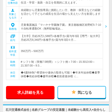
生活・学習・進路・自立を長期的に支えます。
仕事内容
未経験から児童指導員に挑戦したい方、教師・保育士などの経験
を活かして子どもの成長を生活の場から支えたい方を歓迎します
対象と
♪
なる方
児童養護施設『マハヤナ学園撫子園』 東京都板橋区前野町5-7-10
※自転車通勤OK（無料駐輪場あ…
勤務地
【大卒】月給26万1,588円+各種手当+賞与年3回【専門・短大卒】
月給25万8,340円+各種手当+賞与年3回※月…
給与
350万円～500万円
初年度
年収
# シフト制（実働7.5時間）＜シフト例＞7:00～15:3013:00～
勤務
時間
21:307:00～9:3…
◆4週8休制└希望休や連休の取得も可能！◆年末年始休暇◆夏季
休日
休暇
休暇◆有給休暇◆慶弔休暇◆産前産後休暇（…
求人詳細を見る
気になる
石川交通株式会社 | 名鉄グループの安定基盤｜未経験から高収入×自分らし