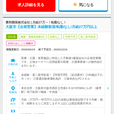
求人詳細を見る
気になる
豊和開発株式会社 | 月給27万～！転勤なし！
大阪市【企画営業】未経験歓迎/転勤なし/月給27万円以上
正社員
職種・業種未経験OK
転勤なし
学歴不問
第二新卒歓迎
女性のおしごと掲載中
情報更新日：2026/06/19
終了予定日：
2026/12/10
医療・介護・保育施設に特化した不動産×建築会社の企画営業職
です。土地オーナーへ活用提案や医療・介護事業者への物件紹介
仕事内容
を行います。
未経験・第二新卒歓迎！【学歴不問】《必須要件》◎40歳以下の
対象と
方（※） ◎普通自動車運転免許 ◎基本的なPCスキル
なる方
本社住所：大阪府大阪市西区立売堀1-9-10 HOWAビル2F 《最寄
駅》地下鉄四ツ橋線・中央線「…
勤務地
月給：27万円～40万円※上記の金額は最低保証額です※年齢・能
力・経験をもとに決定します※上記には固定残業代45,8…
給与