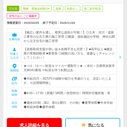
正社員
職種・業種未経験OK
急募
転勤なし
第二新卒歓迎
女性のおしごと掲載中
情報更新日：2026/06/05
終了予定日：
2026/11/26
【幅広い案件を通し、着実な成長が可能！】◎土木：河川・道路
工事等の公共工事の施工管理 ◎建築：福祉施設や学校、神社仏閣
仕事内容
から注文住宅の施工管理
【資格取得支援や祝い金＆各種手当も充実！】■高卒以上 ■建設
業の実務経験者 ■要普免 ◎経験の浅い方も、遠慮なくチャレンジ
対象と
してください！
なる方
★☆U・Iターン歓迎＆マイカー通勤可☆★ ＜本社＞兵庫県加東市
天神341番地 ※転居を伴う転勤はあ…
勤務地
◆月給25万～38万円※経験や能力を考慮のうえ、決定いたしま
す。※試用期間無し
給与
勤務
◆8:00～17:00（実働7.5時間／休憩90分）時間外労働有無：有
時間
◆週休2日制（第2、第4土曜日、その他）◆夏季休暇◆年末年始
休日
休暇
◆有給休暇◆慶弔休暇
求人詳細を見る
気になる