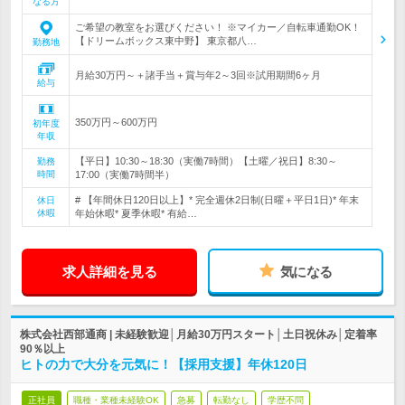
なる方
ご希望の教室をお選びください！ ※マイカー／自転車通勤OK！
【ドリームボックス東中野】 東京都八…
勤務地
月給30万円～＋諸手当＋賞与年2～3回※試用期間6ヶ月
給与
350万円～600万円
初年度
年収
【平日】10:30～18:30（実働7時間）【土曜／祝日】8:30～
勤務
時間
17:00（実働7時間半）
# 【年間休日120日以上】* 完全週休2日制(日曜＋平日1日)* 年末
休日
休暇
年始休暇* 夏季休暇* 有給…
求人詳細を見る
気になる
株式会社西部通商 | 未経験歓迎│月給30万円スタート│土日祝休み│定着率
90％以上
ヒトの力で大分を元気に！【採用支援】年休120日
正社員
職種・業種未経験OK
急募
転勤なし
学歴不問