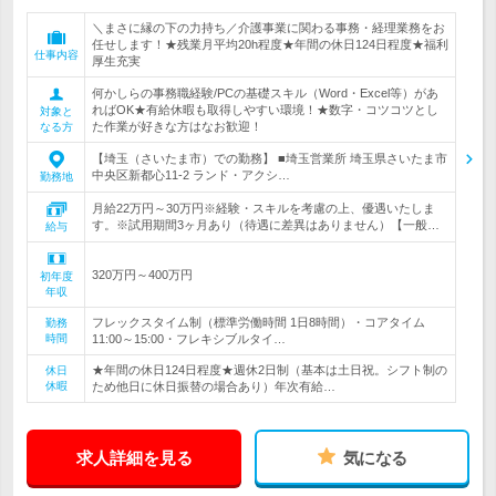
＼まさに縁の下の力持ち／介護事業に関わる事務・経理業務をお
任せします！★残業月平均20h程度★年間の休日124日程度★福利
仕事内容
厚生充実
何かしらの事務職経験/PCの基礎スキル（Word・Excel等）があ
ればOK★有給休暇も取得しやすい環境！★数字・コツコツとし
対象と
た作業が好きな方はなお歓迎！
なる方
【埼玉（さいたま市）での勤務】 ■埼玉営業所 埼玉県さいたま市
中央区新都心11-2 ランド・アクシ…
勤務地
月給22万円～30万円※経験・スキルを考慮の上、優遇いたしま
す。※試用期間3ヶ月あり（待遇に差異はありません）【一般…
給与
320万円～400万円
初年度
年収
フレックスタイム制（標準労働時間 1日8時間）・コアタイム
勤務
時間
11:00～15:00・フレキシブルタイ…
★年間の休日124日程度★週休2日制（基本は土日祝。シフト制の
休日
休暇
ため他日に休日振替の場合あり）年次有給…
求人詳細を見る
気になる