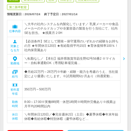
第二新卒歓迎
情報更新日：2026/07/24
終了予定日：
2027/01/14
＼大半の社内システムを内製化しています／ 乳業メーカーや食品
メーカーのチルドカップや冷菓容器の製造を行う当社にて、社内
仕事内容
SEを担当。 ★残業月２0H
【必須条件】SEとして開発～保守運用のいずれかの経験をお持ち
の方 ★年間休日120日 ★有給取得平均15日 ★育休復帰率100％！
対象と
社内保育園あり
なる方
＼転勤なし／ 【本社】福井県敦賀市莇生野62号56番2 ※マイカ
ー・自転車通勤OK（専用駐車場完備…
勤務地
◆月給22万円～28万円※年齢・経験・能力を考慮のうえ、当社規
定により優遇いたします。※試用期間6か月あり（待遇変動…
給与
350万円～500万円
初年度
年収
8:00～17:00※実働8時間・休憩1時間※時間外労働あり※残業は
勤務
時間
月平均20時間以内
＼年間休日120日／◆完全週休2日（土日）◆夏季休暇◆年末年始
休日
休暇
休暇◆有給休暇◆特別休暇（慶弔休暇など…