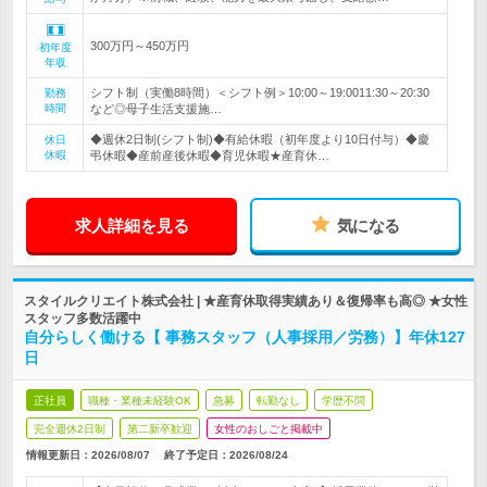
300万円～450万円
初年度
年収
シフト制（実働8時間）＜シフト例＞10:00～19:0011:30～20:30
勤務
時間
など◎母子生活支援施…
◆週休2日制(シフト制)◆有給休暇（初年度より10日付与）◆慶
休日
休暇
弔休暇◆産前産後休暇◆育児休暇★産育休…
求人詳細を見る
気になる
スタイルクリエイト株式会社 | ★産育休取得実績あり＆復帰率も高◎ ★女性
スタッフ多数活躍中
自分らしく働ける【 事務スタッフ（人事採用／労務）】年休127
日
正社員
職種・業種未経験OK
急募
転勤なし
学歴不問
完全週休2日制
第二新卒歓迎
女性のおしごと掲載中
情報更新日：2026/08/07
終了予定日：
2026/08/24