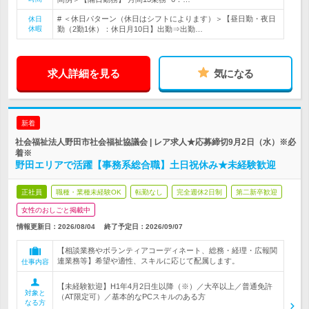
# ＜休日パターン（休日はシフトによります）＞【昼日勤・夜日
休日
休暇
勤（2勤1休）：休日月10日】出勤⇒出勤…
求人詳細を見る
気になる
新着
社会福祉法人野田市社会福祉協議会 | レア求人★応募締切9月2日（水）※必
着※
野田エリアで活躍【事務系総合職】土日祝休み★未経験歓迎
正社員
職種・業種未経験OK
転勤なし
完全週休2日制
第二新卒歓迎
女性のおしごと掲載中
情報更新日：2026/08/04
終了予定日：
2026/09/07
【相談業務やボランティアコーディネート、総務・経理・広報関
連業務等】希望や適性、スキルに応じて配属します。
仕事内容
【未経験歓迎】H1年4月2日生以降（※）／大卒以上／普通免許
対象と
（AT限定可）／基本的なPCスキルのある方
なる方