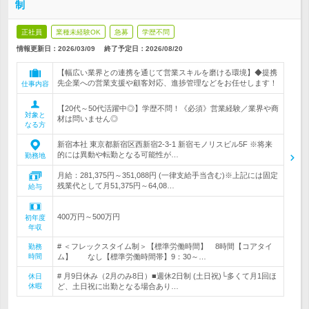
制
正社員
業種未経験OK
急募
学歴不問
情報更新日：2026/03/09
終了予定日：
2026/08/20
【幅広い業界との連携を通じて営業スキルを磨ける環境】◆提携
先企業への営業支援や顧客対応、進捗管理などをお任せします！
仕事内容
【20代～50代活躍中◎】学歴不問！《必須》営業経験／業界や商
対象と
材は問いません◎
なる方
新宿本社 東京都新宿区西新宿2-3-1 新宿モノリスビル5F ※将来
的には異動や転勤となる可能性が…
勤務地
月給：281,375円～351,088円 (一律支給手当含む)※上記には固定
残業代として月51,375円～64,08…
給与
400万円～500万円
初年度
年収
# ＜フレックスタイム制＞【標準労働時間】 8時間【コアタイ
勤務
時間
ム】 なし【標準労働時間帯】9：30～…
# 月9日休み（2月のみ8日）■週休2日制 (土日祝)└多くて月1回ほ
休日
休暇
ど、土日祝に出勤となる場合あり…