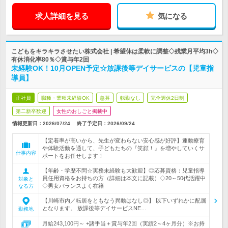
求人詳細を見る
気になる
こどもをキラキラさせたい株式会社 | 希望休は柔軟に調整◇残業月平均3h◇
有休消化率80％◇賞与年2回
未経験OK！10月OPEN予定☆放課後等デイサービスの【児童指
導員】
正社員
職種・業種未経験OK
急募
転勤なし
完全週休2日制
第二新卒歓迎
女性のおしごと掲載中
情報更新日：2026/07/24
終了予定日：
2026/09/24
【定着率が高いから、先生が変わらない安心感が好評】運動療育
や体験活動を通して、子どもたちの『笑顔！』を増やしていくサ
仕事内容
ポートをお任せします！
【年齢・学歴不問☆実務未経験も大歓迎】◎応募資格：児童指導
員任用資格をお持ちの方（詳細は本文に記載）◇20～50代活躍中
対象と
◇男女バランスよく在籍
なる方
【川崎市内／転居をともなう異動はなし◎】 以下いずれかに配属
となります。 放課後等デイサービスNE…
勤務地
月給243,100円～ +諸手当＋賞与年2回（実績2～4ヶ月分）※お持