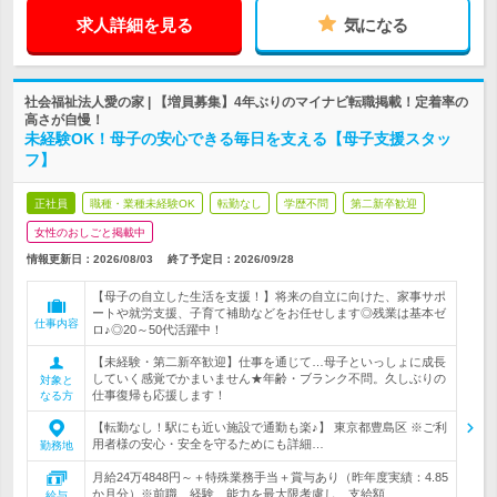
求人詳細を見る
気になる
社会福祉法人愛の家 | 【増員募集】4年ぶりのマイナビ転職掲載！定着率の
高さが自慢！
未経験OK！母子の安心できる毎日を支える【母子支援スタッ
フ】
正社員
職種・業種未経験OK
転勤なし
学歴不問
第二新卒歓迎
女性のおしごと掲載中
情報更新日：2026/08/03
終了予定日：
2026/09/28
【母子の自立した生活を支援！】将来の自立に向けた、家事サポ
ートや就労支援、子育て補助などをお任せします◎残業は基本ゼ
仕事内容
ロ♪◎20～50代活躍中！
【未経験・第二新卒歓迎】仕事を通じて…母子といっしょに成長
していく感覚でかまいません★年齢・ブランク不問。久しぶりの
対象と
仕事復帰も応援します！
なる方
【転勤なし！駅にも近い施設で通勤も楽♪】 東京都豊島区 ※ご利
用者様の安心・安全を守るためにも詳細…
勤務地
月給24万4848円～＋特殊業務手当＋賞与あり（昨年度実績：4.85
か月分）※前職、経験、能力を最大限考慮し、支給額…
給与