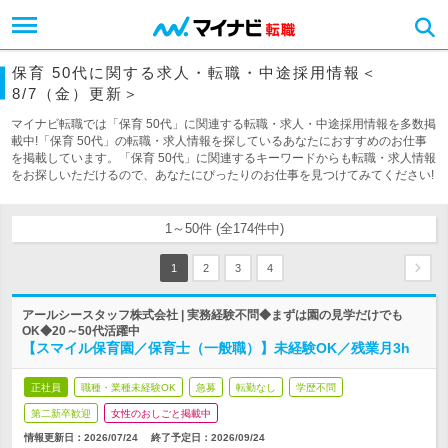
保育 50代に関する求人・転職・中途採用情報＜
8/7（金）更新＞
マイナビ転職では「保育 50代」に関連する転職・求人・中途採用情報を多数掲
載中!「保育 50代」の転職・求人情報を探しているあなたにおすすめのお仕事
を掲載しています。「保育 50代」に関連するキーワードからも転職・求人情報
をお探しいただけるので、あなたにぴったりのお仕事を見つけてみてください!
1～50件 (全174件中)
1
2
3
4
アールシースタッフ株式会社 | 実務経験不問◆まずは園の見学だけでも
OK◆20～50代活躍中
【スマイル保育園／保育士（一般職）】未経験OK／残業月3h
正社員
職種・業種未経験OK
急募
転勤なし
学歴不問
第二新卒歓迎
女性のおしごと掲載中
情報更新日：2026/07/24
終了予定日：
2026/09/24