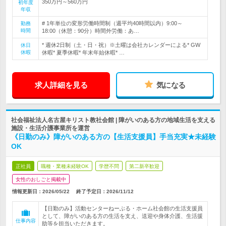
350万円～560万円
初年度
年収
# 1年単位の変形労働時間制（週平均40時間以内）9:00～
勤務
時間
18:00（休憩：90分）時間外労働：あ…
* 週休2日制（土・日・祝）※土曜は会社カレンダーによる* GW
休日
休暇
休暇* 夏季休暇* 年末年始休暇* …
求人詳細を見る
気になる
社会福祉法人名古屋キリスト教社会館 | 障がいのある方の地域生活を支える
施設・生活介護事業所を運営
《日勤のみ》障がいのある方の【生活支援員】手当充実★未経験
OK
正社員
職種・業種未経験OK
学歴不問
第二新卒歓迎
女性のおしごと掲載中
情報更新日：2026/05/22
終了予定日：
2026/11/12
【日勤のみ】活動センターねーぶる・ホーム社会館の生活支援員
として、障がいのある方の生活を支え、送迎や身体介護、生活援
仕事内容
助等を担当いただきます。