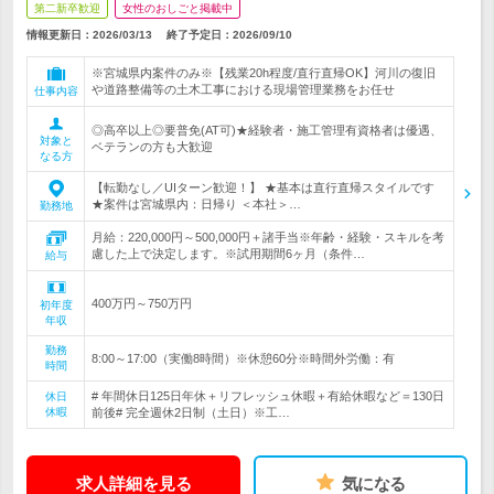
第二新卒歓迎
女性のおしごと掲載中
情報更新日：2026/03/13
終了予定日：
2026/09/10
※宮城県内案件のみ※【残業20h程度/直行直帰OK】河川の復旧
や道路整備等の土木工事における現場管理業務をお任せ
仕事内容
◎高卒以上◎要普免(AT可)★経験者・施工管理有資格者は優遇、
対象と
ベテランの方も大歓迎
なる方
【転勤なし／UIターン歓迎！】 ★基本は直行直帰スタイルです
★案件は宮城県内：日帰り ＜本社＞…
勤務地
月給：220,000円～500,000円＋諸手当※年齢・経験・スキルを考
慮した上で決定します。※試用期間6ヶ月（条件…
給与
400万円～750万円
初年度
年収
勤務
8:00～17:00（実働8時間）※休憩60分※時間外労働：有
時間
# 年間休日125日年休＋リフレッシュ休暇＋有給休暇など＝130日
休日
休暇
前後# 完全週休2日制（土日）※工…
求人詳細を見る
気になる