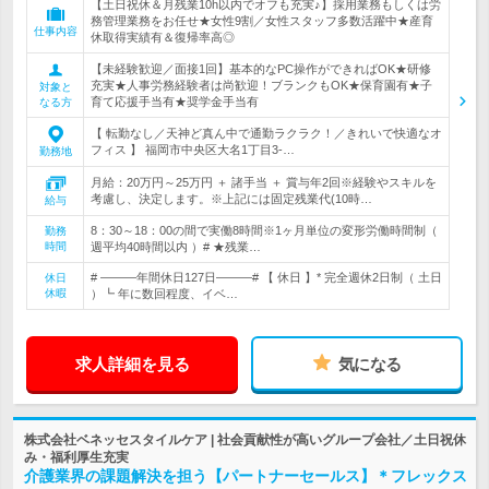
【土日祝休＆月残業10h以内でオフも充実♪】採用業務もしくは労
務管理業務をお任せ★女性9割／女性スタッフ多数活躍中★産育
仕事内容
休取得実績有＆復帰率高◎
【未経験歓迎／面接1回】基本的なPC操作ができればOK★研修
充実★人事労務経験者は尚歓迎！ブランクもOK★保育園有★子
対象と
育て応援手当有★奨学金手当有
なる方
【 転勤なし／天神ど真ん中で通勤ラクラク！／きれいで快適なオ
フィス 】 福岡市中央区大名1丁目3-…
勤務地
月給：20万円～25万円 ＋ 諸手当 ＋ 賞与年2回※経験やスキルを
考慮し、決定します。※上記には固定残業代(10時…
給与
8：30～18：00の間で実働8時間※1ヶ月単位の変形労働時間制（
勤務
時間
週平均40時間以内 ）# ★残業…
# ―――年間休日127日―――# 【 休日 】* 完全週休2日制（ 土日
休日
休暇
）┗ 年に数回程度、イベ…
求人詳細を見る
気になる
株式会社ベネッセスタイルケア | 社会貢献性が高いグループ会社／土日祝休
み・福利厚生充実
介護業界の課題解決を担う【パートナーセールス】＊フレックス