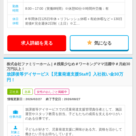
勤務
8:00～17:00（実働8時間）※休憩60分※時間外労働：有
時間
# 年間休日125日年休＋リフレッシュ休暇＋有給休暇など＝130日
休日
休暇
前後# 完全週休2日制（土日）※工…
求人詳細を見る
気になる
株式会社ファミリーホーム | ＃残業少なめ＃ワーキングママ活躍中＃月給30
万円以上！
放課後等デイサービス【児童発達支援Staff】入社祝い金30万
円！
正社員
急募
女性のおしごと掲載中
情報更新日：2026/02/27
終了予定日：
2026/08/27
放課後等デイサービスでの児童発達支援管理責任者として、施設
運営やスタッフ教育を担当。子どもたちの成長を支えるやりがい
仕事内容
のある仕事です。
子どもが好きで、児童発達支援に興味がある方。資格を活かして
対象と
働きたい方をお待ちしています。