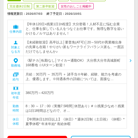
完全週休2日制
第二新卒歓迎
女性のおしごと掲載中
情報更新日：2026/07/03
終了予定日：
2026/10/01
【年休120日×残業1日1h程度】大分密着！人材不足に悩む企業
と、仕事を探している人をつなぐお仕事です。無理な数字を追い
仕事内容
かけるノルマはありません！
【未経験歓迎】高卒以上│要普免(AT可)│20～50代や異業種出身
の先輩も在籍！やりがい派もワークライフバランス派も、一度話
対象と
だけでもしませんか♪
なる方
《駅チカ│転勤なし│マイカー通勤OK》 大分県大分市高城新町
168番地 ☆UIターン歓迎！
勤務地
月給：30万円 ～ 35万円 ＋ 諸手当※年齢、経験、能力を考慮の
上、優遇します。※待遇条件の詳細については、面接な…
給与
380万円～420万円
初年度
年収
8：30 ～ 17：00（実働7.5時間│休憩あり）# ☆残業少なめ！残業
勤務
時間
は1日1時間ほどなので、オ…
【年間休日120日以上】《休日》* 週休2日制（土日祝）《休暇》*
休日
休暇
夏季休暇* 年末年始* 有給休暇