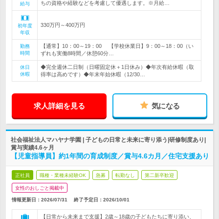
ちの資格や経験などを考慮して優遇します。※月給…
給与
330万円～400万円
初年度
年収
【通常】10：00～19：00 【学校休業日】9：00～18：00（い
勤務
時間
ずれも実働8時間／休憩60分…
◆完全週休二日制（日曜固定休＋1日休み）◆年次有給休暇（取
休日
休暇
得率は高めです）◆年末年始休暇（12/30…
求人詳細を見る
気になる
社会福祉法人マハヤナ学園 | 子どもの日常と未来に寄り添う|研修制度あり|
賞与実績4.6ヶ月
【児童指導員】約1年間の育成制度／賞与4.6カ月／住宅支援あり
正社員
職種・業種未経験OK
急募
転勤なし
第二新卒歓迎
女性のおしごと掲載中
情報更新日：2026/07/31
終了予定日：
2026/10/01
【日常から未来まで支援】2歳～18歳の子どもたちに寄り添い、