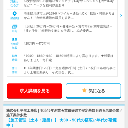
◎女性活躍中の職場◎ガチャガチャDayやスペシャルおやつDay
対象と
などユニークな福利厚生あり
なる方
埼玉県川越市上戸189‐9 └マイカー通勤もOK！転勤・異動ありま
せん！ └自転車通勤の職員も多数…
勤務地
【月給】26万円～29万円 + 各種手当 + 賞与年2回(前年度実績＝
4.5ヶ月分！)※経験や能力を考慮し、加給優遇…
給与
420万円～470万円
初年度
年収
* 10:00～18:30* 9:30～18:30※時期により異なります。★残業は
勤務
時間
ありません！毎日定…
# 《年間休日125日》* 完全週休2日制（土日）* 祝日※各種行事に
休日
休暇
より土曜出勤あり その場合、代…
求人詳細を見る
気になる
株式会社平尾工務店 | 明治45年創業★業績好調で安定基盤を誇る老舗企業／
施工案件多数
【施工管理（土木・建築）】 ★30～50代の幅広い年代が活躍
中！