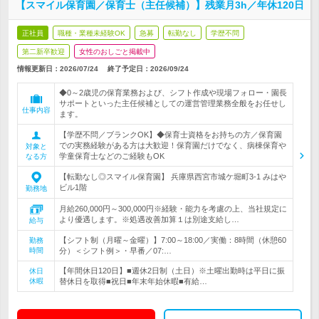
【スマイル保育園／保育士（主任候補）】残業月3h／年休120日
正社員
職種・業種未経験OK
急募
転勤なし
学歴不問
第二新卒歓迎
女性のおしごと掲載中
情報更新日：2026/07/24
終了予定日：
2026/09/24
◆0～2歳児の保育業務および、シフト作成や現場フォロー・園長
サポートといった主任候補としての運営管理業務全般をお任せし
仕事内容
ます。
【学歴不問／ブランクOK】◆保育士資格をお持ちの方／保育園
での実務経験がある方は大歓迎！保育園だけでなく、病棟保育や
対象と
学童保育士などのご経験もOK
なる方
【転勤なし◎スマイル保育園】 兵庫県西宮市城ケ堀町3-1 みはや
ビル1階
勤務地
月給260,000円～300,000円※経験・能力を考慮の上、当社規定に
より優遇します。※処遇改善加算１は別途支給し…
給与
【シフト制（月曜～金曜）】7:00～18:00／実働：8時間（休憩60
勤務
時間
分）＜シフト例＞・早番／07:…
【年間休日120日】■週休2日制（土日）※土曜出勤時は平日に振
休日
休暇
替休日を取得■祝日■年末年始休暇■有給…