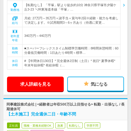
【転勤なし】 「平塚」駅より徒歩約10分 神奈川県平塚市夕陽ケ
丘3-23 └JR東海道本線「平塚」…
勤務地
月給: 27万円～35万円＋諸手当＋賞与年2回※経験・能力を考慮し
て決定します。※試用期間3～6ヶ月あり（待遇に変更…
給与
340万円～440万円
初年度
年収
■スーパーフレックスタイム制標準労働時間：8時間休憩時間：60
勤務
時間
分最低労働時間：1日あたり4時間＜標準…
# 【年間休日130日】* 完全週休2日制（土日）* 祝日* 夏季休暇*
休日
休暇
年末年始休暇* 有給休暇（…
求人詳細を見る
気になる
同事建設株式会社 | <経験者は年収500万以上目指せる> 転勤・出張なし / 長
期連休可
【土木施工】完全週休二日・年齢不問
正社員
職種・業種未経験OK
急募
転勤なし
学歴不問