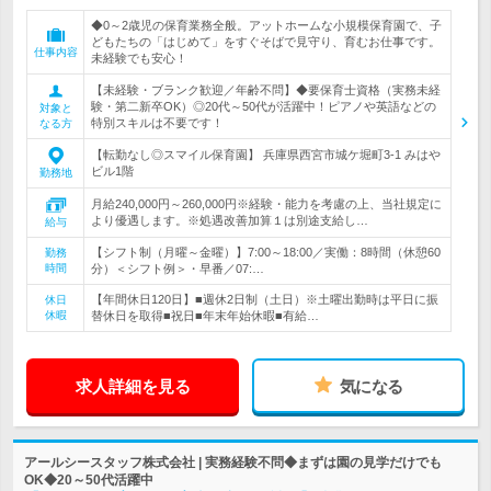
◆0～2歳児の保育業務全般。アットホームな小規模保育園で、子
どもたちの「はじめて」をすぐそばで見守り、育むお仕事です。
仕事内容
未経験でも安心！
【未経験・ブランク歓迎／年齢不問】◆要保育士資格（実務未経
験・第二新卒OK）◎20代～50代が活躍中！ピアノや英語などの
対象と
特別スキルは不要です！
なる方
【転勤なし◎スマイル保育園】 兵庫県西宮市城ケ堀町3-1 みはや
ビル1階
勤務地
月給240,000円～260,000円※経験・能力を考慮の上、当社規定に
より優遇します。※処遇改善加算１は別途支給し…
給与
【シフト制（月曜～金曜）】7:00～18:00／実働：8時間（休憩60
勤務
時間
分）＜シフト例＞・早番／07:…
【年間休日120日】■週休2日制（土日）※土曜出勤時は平日に振
休日
休暇
替休日を取得■祝日■年末年始休暇■有給…
求人詳細を見る
気になる
アールシースタッフ株式会社 | 実務経験不問◆まずは園の見学だけでも
OK◆20～50代活躍中