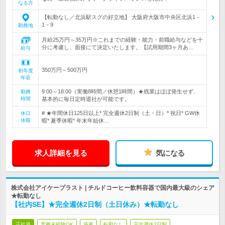
なる方
【転勤なし／北浜駅スグの好立地】 大阪府大阪市中央区北浜1－
1－9
勤務地
月給25万円～35万円※これまでの経験・能力・前職給与などを十
分に考慮し、面接にて決定いたします。【試用期間3ヶ月あ…
給与
350万円～500万円
初年度
年収
9:00～18:00（実働8時間／休憩1時間）★残業はほぼ発生せず、
勤務
時間
基本的に毎日定時退社が可能です。
# ★年間休日125日以上* 完全週休2日制（土・日）* 祝日* GW休
休日
休暇
暇* 夏季休暇* 年末年始休…
求人詳細を見る
気になる
株式会社アイケープラスト | チルドコーヒー飲料容器で国内最大級のシェア
★転勤なし
【社内SE】★完全週休2日制（土日休み）★転勤なし
正社員
業種未経験OK
急募
転勤なし
完全週休2日制