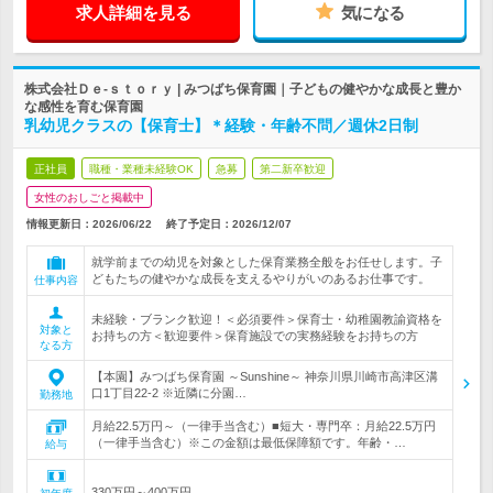
求人詳細を見る
気になる
株式会社Ｄｅ-ｓｔｏｒｙ | みつばち保育園｜子どもの健やかな成長と豊か
な感性を育む保育園
乳幼児クラスの【保育士】＊経験・年齢不問／週休2日制
正社員
職種・業種未経験OK
急募
第二新卒歓迎
女性のおしごと掲載中
情報更新日：2026/06/22
終了予定日：
2026/12/07
就学前までの幼児を対象とした保育業務全般をお任せします。子
どもたちの健やかな成長を支えるやりがいのあるお仕事です。
仕事内容
未経験・ブランク歓迎！＜必須要件＞保育士・幼稚園教諭資格を
対象と
お持ちの方＜歓迎要件＞保育施設での実務経験をお持ちの方
なる方
【本園】みつばち保育園 ～Sunshine～ 神奈川県川崎市高津区溝
口1丁目22-2 ※近隣に分園…
勤務地
月給22.5万円～（一律手当含む）■短大・専門卒：月給22.5万円
（一律手当含む）※この金額は最低保障額です。年齢・…
給与
330万円～400万円