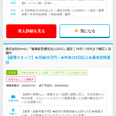
時間
度# 《シフト例》12:00～…
# 【年間休日120日以上】◇週休2日制（土日休み）◇祝日◇夏季
休日
休暇
休暇◇年末年始休暇 ◇有給休暇◇慶弔…
求人詳細を見る
気になる
株式会社Bond | 『健康経営優良法人2023』認定｜30代～50代まで幅広く活
躍中
【経理スタッフ】★月給25万円～★年休125日以上★基本定時退
社
正社員
業種未経験OK
急募
学歴不問
完全週休2日制
女性のおしごと掲載中
情報更新日：2026/07/31
終了予定日：
2026/09/03
【縦割り業務なし／裁量大きく活躍】経験に応じ、月次決算から
年次決算、さらにバックオフィス業務全般へと仕事の幅を広げて
仕事内容
いける環境です。
【業界・経験年数不問】■経理の実務経験をお持ちの方★残業少
対象と
なめ・土日祝休みでワークライフバランスも充実！