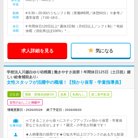
初年度
年収
# 6:30～20:00のうちシフト制（実働8時間／休憩60分）※参考／
勤務
時間
通常保育（7:00~18:0…
# 年間休日120日以上* 週休2日制（月8日以上／シフト制）* 有給
休日
休暇
休暇（消化率ほぼ100%）* …
求人詳細を見る
気になる
学校法人川越白ゆり幼稚園 | 働きやすさ抜群！年間休日125日（土日祝）嬉
しい給食補助あり♪
女性スタッフが活躍中の職場！【預かり保育・学童指導員】
正社員
職種・業種未経験OK
急募
転勤なし
第二新卒歓迎
女性のおしごと掲載中
情報更新日：2026/05/28
終了予定日：
2026/08/20
≪できることから徐々にステップアップ♪≫預かり保育・学童保
育などをお任せします！＊園児～小学生が対象です！
仕事内容
★人柄重視の採用です★◎短大卒以上◎ブランクのある方も歓迎