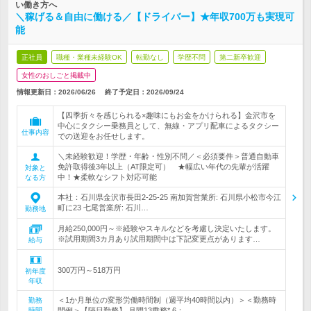
い働き方へ
＼稼げる＆自由に働ける／【ドライバー】★年収700万も実現可
能
正社員
職種・業種未経験OK
転勤なし
学歴不問
第二新卒歓迎
女性のおしごと掲載中
情報更新日：2026/06/26
終了予定日：
2026/09/24
【四季折々を感じられる×趣味にもお金をかけられる】金沢市を
中心にタクシー乗務員として、無線・アプリ配車によるタクシー
仕事内容
での送迎をお任せします。
＼未経験歓迎！学歴・年齢・性別不問／＜必須要件＞普通自動車
免許取得後3年以上（AT限定可） ★幅広い年代の先輩が活躍
対象と
中！★柔軟なシフト対応可能
なる方
本社：石川県金沢市長田2-25-25 南加賀営業所: 石川県小松市今江
町に23 七尾営業所: 石川…
勤務地
月給250,000円～※経験やスキルなどを考慮し決定いたします。
※試用期間3カ月あり試用期間中は下記変更点があります…
給与
300万円～518万円
初年度
年収
＜1か月単位の変形労働時間制（週平均40時間以内）＞＜勤務時
勤務
時間
間例＞【隔日勤務】 月間13乗務* 6：…