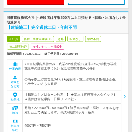
同事建設株式会社 | <経験者は年収500万以上目指せる> 転勤・出張なし / 長
期連休可
【建築施工】完全週休二日・年齢不問
正社員
職種・業種未経験OK
急募
転勤なし
学歴不問
第二新卒歓迎
女性のおしごと掲載中
情報更新日：2026/03/13
終了予定日：
2026/09/10
<※宮城県内案件のみ・残業20h程度/直行直帰OK>小学校や福祉
施設等の建築工事における現場管理業務をお任せ
仕事内容
◎高卒以上◎要普免(AT可)★経験者・施工管理有資格者は優遇、
対象と
ベテランの方も大歓迎
なる方
【転勤なし／UIターン歓迎！】 ★基本は直行直帰スタイルです
★案件は宮城県内：日帰り ＜本社＞…
勤務地
月給：220,000円～500,000円＋諸手当※年齢・経験・スキルを考
慮した上で決定します。※試用期間6ヶ月（条件…
給与
400万円～750万円
初年度
年収