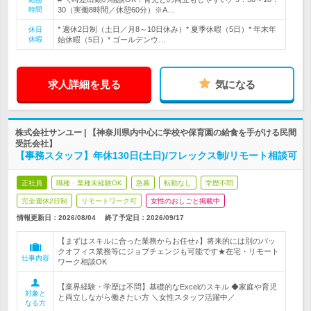
時間
30（実働8時間／休憩60分）※A…
* 週休2日制（土日／月8～10日休み）* 夏季休暇（5日）* 年末年
休日
休暇
始休暇（5日）* ゴールデンウ…
求人詳細を見る
気になる
株式会社サンユー | 【神奈川県内中心に学校や保育園の給食を手がける民間
受託会社】
【事務スタッフ】年休130日(土日)/フレックス制/リモート相談可
正社員
職種・業種未経験OK
急募
転勤なし
学歴不問
完全週休2日制
リモートワーク可
女性のおしごと掲載中
情報更新日：2026/08/04
終了予定日：
2026/09/17
【まずはスキルに合った業務からお任せ♪】将来的には別のバッ
クオフィス業務等にジョブチェンジも可能です★在宅・リモート
仕事内容
ワーク相談OK
【業界経験・学歴は不問】基礎的なExcelのスキル ◆家庭や育児
対象と
と両立しながら働きたい方 ＼女性スタッフ活躍中／
なる方