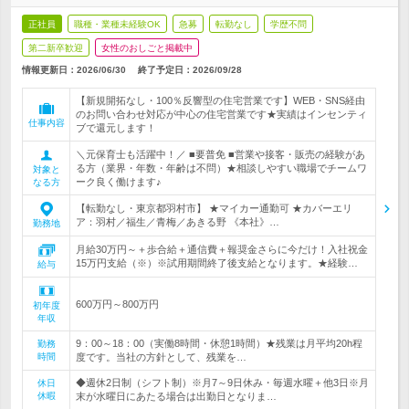
正社員
職種・業種未経験OK
急募
転勤なし
学歴不問
第二新卒歓迎
女性のおしごと掲載中
情報更新日：2026/06/30
終了予定日：
2026/09/28
【新規開拓なし・100％反響型の住宅営業です】WEB・SNS経由
のお問い合わせ対応が中心の住宅営業です★実績はインセンティ
仕事内容
ブで還元します！
＼元保育士も活躍中！／ ■要普免 ■営業や接客・販売の経験があ
る方（業界・年数・年齢は不問）★相談しやすい職場でチームワ
対象と
ーク良く働けます♪
なる方
【転勤なし・東京都羽村市】 ★マイカー通勤可 ★カバーエリ
ア：羽村／福生／青梅／あきる野 《本社》…
勤務地
月給30万円～＋歩合給＋通信費＋報奨金さらに今だけ！入社祝金
15万円支給（※）※試用期間終了後支給となります。★経験…
給与
600万円～800万円
初年度
年収
9：00～18：00（実働8時間・休憩1時間）★残業は月平均20h程
勤務
時間
度です。当社の方針として、残業を…
◆週休2日制（シフト制）※月7～9日休み・毎週水曜＋他3日※月
休日
休暇
末が水曜日にあたる場合は出勤日となりま…