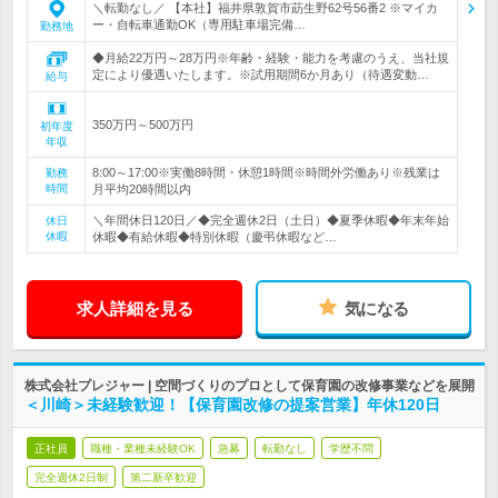
＼転勤なし／ 【本社】福井県敦賀市莇生野62号56番2 ※マイカ
ー・自転車通勤OK（専用駐車場完備…
勤務地
◆月給22万円～28万円※年齢・経験・能力を考慮のうえ、当社規
定により優遇いたします。※試用期間6か月あり（待遇変動…
給与
350万円～500万円
初年度
年収
8:00～17:00※実働8時間・休憩1時間※時間外労働あり※残業は
勤務
時間
月平均20時間以内
＼年間休日120日／◆完全週休2日（土日）◆夏季休暇◆年末年始
休日
休暇
休暇◆有給休暇◆特別休暇（慶弔休暇など…
求人詳細を見る
気になる
株式会社プレジャー | 空間づくりのプロとして保育園の改修事業などを展開
＜川崎＞未経験歓迎！【保育園改修の提案営業】年休120日
正社員
職種・業種未経験OK
急募
転勤なし
学歴不問
完全週休2日制
第二新卒歓迎