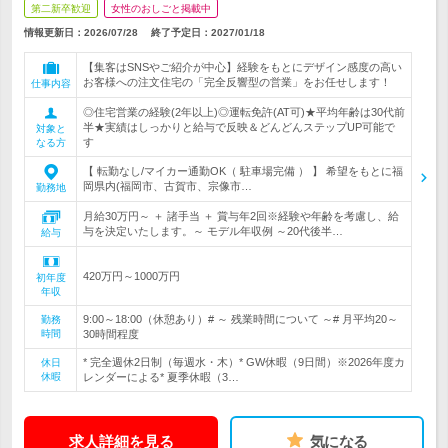
第二新卒歓迎
女性のおしごと掲載中
情報更新日：2026/07/28
終了予定日：
2027/01/18
【集客はSNSやご紹介が中心】経験をもとにデザイン感度の高い
お客様への注文住宅の「完全反響型の営業」をお任せします！
仕事内容
◎住宅営業の経験(2年以上)◎運転免許(AT可)★平均年齢は30代前
半★実績はしっかりと給与で反映＆どんどんステップUP可能で
対象と
す
なる方
【 転勤なし/マイカー通勤OK（ 駐車場完備 ） 】 希望をもとに福
岡県内(福岡市、古賀市、宗像市…
勤務地
月給30万円～ ＋ 諸手当 ＋ 賞与年2回※経験や年齢を考慮し、給
与を決定いたします。～ モデル年収例 ～20代後半…
給与
420万円～1000万円
初年度
年収
9:00～18:00（休憩あり）# ～ 残業時間について ～# 月平均20～
勤務
時間
30時間程度
* 完全週休2日制（毎週水・木）* GW休暇（9日間）※2026年度カ
休日
休暇
レンダーによる* 夏季休暇（3…
求人詳細を見る
気になる