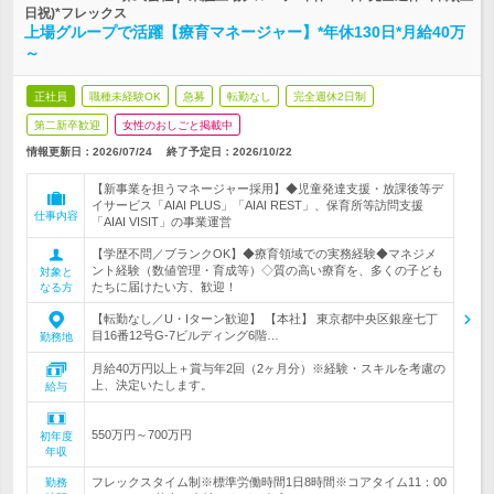
日祝)*フレックス
上場グループで活躍【療育マネージャー】*年休130日*月給40万
～
正社員
職種未経験OK
急募
転勤なし
完全週休2日制
第二新卒歓迎
女性のおしごと掲載中
情報更新日：2026/07/24
終了予定日：
2026/10/22
【新事業を担うマネージャー採用】◆児童発達支援・放課後等デ
イサービス「AIAI PLUS」「AIAI REST」、保育所等訪問支援
仕事内容
「AIAI VISIT」の事業運営
【学歴不問／ブランクOK】◆療育領域での実務経験◆マネジメ
ント経験（数値管理・育成等）◇質の高い療育を、多くの子ども
対象と
たちに届けたい方、歓迎！
なる方
【転勤なし／U・Iターン歓迎】 【本社】 東京都中央区銀座七丁
目16番12号G-7ビルディング6階…
勤務地
月給40万円以上＋賞与年2回（2ヶ月分）※経験・スキルを考慮の
上、決定いたします。
給与
550万円～700万円
初年度
年収
フレックスタイム制※標準労働時間1日8時間※コアタイム11：00
勤務