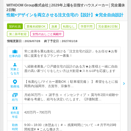
WITHDOM Group株式会社 | 2029年上場を目指すハウスメーカー│完全週休
2日制
性能×デザインを両立させる注文住宅の【設計】★完全自由設計
契約社員
業種未経験OK
急募
転勤なし
学歴不問
完全週休2日制
第二新卒歓迎
女性のおしごと掲載中
情報更新日：2026/07/28
終了予定日：
2027/01/18
常に改善を重ね進化し続ける「注文住宅の設計」をお任せ★お客
様に提案をするプランナー募集！
仕事内容
＼経験者募集／◎戸建住宅の設計のある方★お客様と一緒に自由
対象と
度の高い家づくりをしたい方は大歓迎★スキルUPを応援します
なる方
【 転勤なし/マイカー通勤OK（ 駐車場完備 ） 】 希望をもとに福
岡県内(福岡市、古賀市、宗像市…
勤務地
月給30万円～ ＋ 諸手当 ＋ インセンティブ ＋ 賞与年2回※経験や
年齢を考慮し、給与を決定いたします。《評価制度…
給与
420万円～700万円
初年度
年収
9:00～18:00（休憩あり）# ～ 残業時間について ～# 月平均15時
勤務
時間
間程度# ▼こんな働き方…