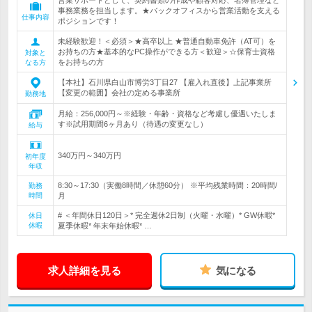
営業サポートとして、契約書類の作成や顧客対応、名簿管理など
事務業務を担当します。★バックオフィスから営業活動を支える
仕事内容
ポジションです！
未経験歓迎！＜必須＞★高卒以上 ★普通自動車免許（AT可）を
お持ちの方★基本的なPC操作ができる方＜歓迎＞☆保育士資格
対象と
をお持ちの方
なる方
【本社】石川県白山市博労3丁目27 【雇入れ直後】上記事業所
【変更の範囲】会社の定める事業所
勤務地
月給：256,000円～※経験・年齢・資格など考慮し優遇いたしま
す※試用期間6ヶ月あり（待遇の変更なし）
給与
340万円～340万円
初年度
年収
8:30～17:30（実働8時間／休憩60分） ※平均残業時間：20時間/
勤務
時間
月
# ＜年間休日120日＞* 完全週休2日制（火曜・水曜）* GW休暇*
休日
休暇
夏季休暇* 年末年始休暇* …
求人詳細を見る
気になる