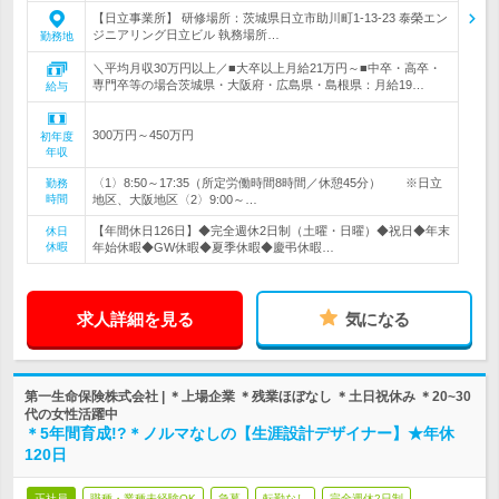
【日立事業所】 研修場所：茨城県日立市助川町1-13-23 泰榮エン
ジニアリング日立ビル 執務場所…
勤務地
＼平均月収30万円以上／■大卒以上月給21万円～■中卒・高卒・
専門卒等の場合茨城県・大阪府・広島県・島根県：月給19…
給与
300万円～450万円
初年度
年収
〈1〉8:50～17:35（所定労働時間8時間／休憩45分） ※日立
勤務
時間
地区、大阪地区〈2〉9:00～…
【年間休日126日】◆完全週休2日制（土曜・日曜）◆祝日◆年末
休日
休暇
年始休暇◆GW休暇◆夏季休暇◆慶弔休暇…
求人詳細を見る
気になる
第一生命保険株式会社 | ＊上場企業 ＊残業ほぼなし ＊土日祝休み ＊20~30
代の女性活躍中
＊5年間育成!?＊ノルマなしの【生涯設計デザイナー】★年休
120日
正社員
職種・業種未経験OK
急募
転勤なし
完全週休2日制