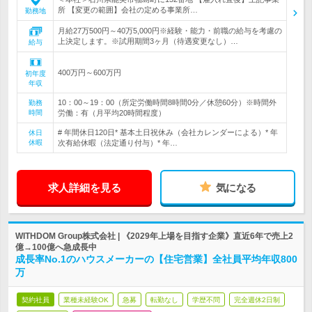
所 【変更の範囲】会社の定める事業所…
勤務地
月給27万500円～40万5,000円※経験・能力・前職の給与を考慮の
上決定します。※試用期間3ヶ月（待遇変更なし）…
給与
400万円～600万円
初年度
年収
10：00～19：00（所定労働時間8時間0分／休憩60分）※時間外
勤務
時間
労働：有（月平均20時間程度）
# 年間休日120日* 基本土日祝休み（会社カレンダーによる）* 年
休日
休暇
次有給休暇（法定通り付与）* 年…
求人詳細を見る
気になる
WITHDOM Group株式会社 | 《2029年上場を目指す企業》直近6年で売上2
億→100億へ急成長中
成長率No.1のハウスメーカーの【住宅営業】全社員平均年収800
万
契約社員
業種未経験OK
急募
転勤なし
学歴不問
完全週休2日制