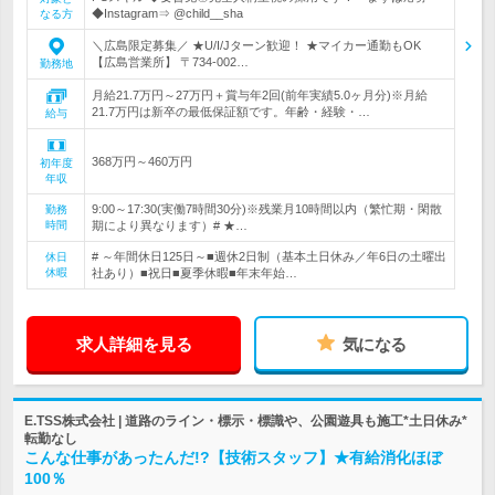
◆Instagram⇒ @child__sha
なる方
＼広島限定募集／ ★U/I/Jターン歓迎！ ★マイカー通勤もOK
【広島営業所】 〒734-002…
勤務地
月給21.7万円～27万円＋賞与年2回(前年実績5.0ヶ月分)※月給
21.7万円は新卒の最低保証額です。年齢・経験・…
給与
368万円～460万円
初年度
年収
9:00～17:30(実働7時間30分)※残業月10時間以内（繁忙期・閑散
勤務
時間
期により異なります）# ★…
# ～年間休日125日～■週休2日制（基本土日休み／年6日の土曜出
休日
休暇
社あり）■祝日■夏季休暇■年末年始…
求人詳細を見る
気になる
E.TSS株式会社 | 道路のライン・標示・標識や、公園遊具も施工*土日休み*
転勤なし
こんな仕事があったんだ!?【技術スタッフ】★有給消化ほぼ
100％