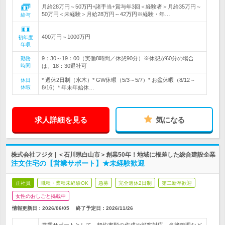
月給28万円～50万円+諸手当+賞与年3回＜経験者＞月給35万円～
50万円＜未経験＞月給28万円～42万円※経験・年…
給与
400万円～1000万円
初年度
年収
9：30～19：00（実働8時間／休憩90分）※休憩が60分の場合
勤務
時間
は、18：30退社可
* 週休2日制（水木）* GW休暇（5/3～5/7）* お盆休暇（8/12～
休日
休暇
8/16）* 年末年始休…
求人詳細を見る
気になる
株式会社フジタ | ＜石川県白山市＞創業50年！地域に根差した総合建設企業
注文住宅の【営業サポート】★未経験歓迎
正社員
職種・業種未経験OK
急募
完全週休2日制
第二新卒歓迎
女性のおしごと掲載中
情報更新日：2026/06/05
終了予定日：
2026/11/26