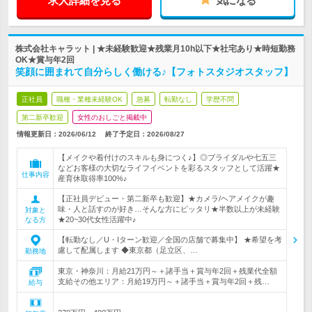
求人詳細を見る
気になる
株式会社キャラット | ★未経験歓迎★残業月10h以下★社宅あり★時短勤務
OK★賞与年2回
笑顔に囲まれて自分らしく働ける♪【フォトスタジオスタッフ】
正社員
職種・業種未経験OK
急募
転勤なし
学歴不問
第二新卒歓迎
女性のおしごと掲載中
情報更新日：2026/06/12
終了予定日：
2026/08/27
【メイクや着付けのスキルも身につく♪】◎ブライダルや七五三
などお客様の大切なライフイベントを彩るスタッフとして活躍★
仕事内容
産育休取得率100%♪
【正社員デビュー・第二新卒も歓迎】★カメラ/ヘアメイクが趣
味・人と話すのが好き…そんな方にピッタリ★半数以上が未経験
対象と
★20~30代女性活躍中♪
なる方
【転勤なし／U・Iターン歓迎／全国の店舗で募集中】 ★希望を考
慮して配属します ◆東京都（足立区、…
勤務地
東京・神奈川：月給21万円～＋諸手当＋賞与年2回＋残業代全額
支給その他エリア：月給19万円～＋諸手当＋賞与年2回＋残…
給与