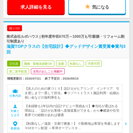
求人詳細を見る
気になる
残り3日
株式会社ルポハウス | 初年度年収670万～1000万も可/新築・リフォーム割
引制度あり
滋賀TOPクラスの【住宅設計】◆グッドデザイン賞受賞◆賞与3
回
正社員
職種・業種未経験OK
急募
転勤なし
学歴不問
第二新卒歓迎
女性のおしごと掲載中
情報更新日：2026/07/21
終了予定日：
2026/08/10
【友人のための家づくり】設計士がヒアリング、インテリア、引
き渡しまで一貫して担当。◆リゾートトラスト施設利用・結婚お
仕事内容
祝い金などの福利厚生も
【未経験も1年以内の設計デビュー実績あり】◆当社が選ばれる
理由は…「設計がお客様へ直接提案ができる」から◆建築や住宅
対象と
業界での経験があれば優遇
なる方
【転勤なし／滋賀・京都で募集！】 ※勤務地は希望を考慮します
※UIターン歓迎 ＜草津オープンスタ…
勤務地