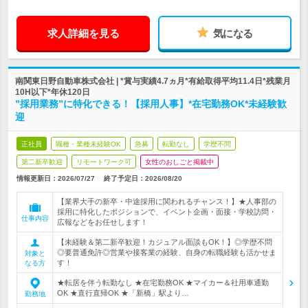
求人詳細を見る
気になる
南関東日野自動車株式会社 | *賞与実績4.7ヵ月*有給取得平均11.4日*残業月
10H以下*年休120日
”採用業務”に特化できる！【採用人事】*在宅勤務OK*未経験歓
迎
正社員
職種・業種未経験OK
急募
転勤なし
学歴不問
第二新卒歓迎
リモートワーク可
女性のおしごと掲載中
情報更新日：2026/07/27
終了予定日：
2026/08/20
【業界大手の新卒・中途採用に関われるチャンス！】★人事部の
採用に特化したポジションで、イベント企画・面接・学校訪問・
仕事内容
広報などをお任せします！
【未経験＆第二新卒歓迎！カジュアル面談もOK！】◎学歴不問
◎要普通免許◎営業や接客業の経験、自身の転職経験も活かせま
対象と
す！
なる方
★転居を伴う転勤なし ★在宅勤務OK ★マイカー＆社用車通勤
OK ★直行直帰OK ★「新橋」駅より…
勤務地