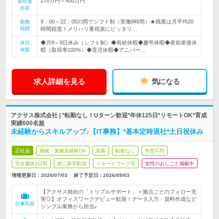
270万円～400万円
初年度
年収
9：00～22：00の間でシフト制（実働8時間）★残業は月平均20
勤務
時間
時間程度！メリハリ重視派にピッタリ…
◆月8～9日休み（シフト制）◆有給休暇◆慶弔休暇◆産前産後休
休日
休暇
暇（取得率100%）◆育児休暇◆アニバー…
求人詳細を見る
気になる
アクサス株式会社 | *転勤なし！Uターン歓迎*年休125日*リモートOK*育成
実績600名超
未経験からスキルアップ♪【IT事務】*基本定時退社*土日祝休み
正社員
職種・業種未経験OK
急募
転勤なし
学歴不問
完全週休2日制
第二新卒歓迎
リモートワーク可
女性のおしごと掲載中
情報更新日：2026/07/03
終了予定日：
2026/09/03
【アクサス独自の「トリプルサポート」＋拠点ごとのフォロー充
実◎】オフィスワークデビュー歓迎！データ入力・資料作成など
仕事内容
シンプル業務から担当♪