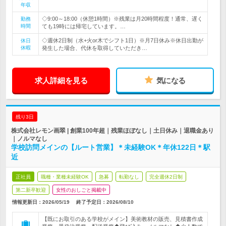
年収
◇9:00～18:00（休憩1時間）※残業は月20時間程度！通常、遅く
勤務
時間
ても19時には帰宅しています。…
◇週休2日制（水+火or木でシフト1日）※月7日休み※休日出勤が
休日
休暇
発生した場合、代休を取得していただき…
求人詳細を見る
気になる
残り3日
株式会社レモン画翠 | 創業100年超｜残業ほぼなし｜土日休み｜退職金あり
｜ノルマなし
学校訪問メインの【ルート営業】＊未経験OK＊年休122日＊駅
近
正社員
職種・業種未経験OK
急募
転勤なし
完全週休2日制
第二新卒歓迎
女性のおしごと掲載中
情報更新日：2026/05/19
終了予定日：
2026/08/10
【既にお取引のある学校がメイン】美術教材の販売、見積書作成