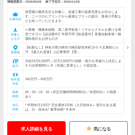
情報更新日：2026/06/05
終了予定日：
2026/11/26
保育園の園長先生を対象に、改修工事の提案営業をお任せしま
す。ニーズのヒアリングから最適なプランの提示、業者の手配な
仕事内容
どを担っていただきます。
≪業種・職種未経験、第二新卒歓迎！イチからスキルを磨ける環
境です◎≫【必須要件】学歴不問【歓迎要件】普通自動車第一種
対象と
運転免許をお持ちの方
なる方
【転勤なし】神奈川県川崎市川崎区駅前本町15-5 十五番館ビル
7F 【雇入れ直後】上記事業所 【変…
勤務地
月給24万6,500円～32万2,600円※経験・能力を考慮の上決定しま
す※試用期間3ヶ月（待遇に変更なし）※固定残…
給与
340万円～450万円
初年度
年収
09：00～18：00（所定労働時間8時間0分／休憩60分）※残業：
勤務
時間
あり
* 年間休日120日* 完全週休2日制（土日祝休み）祝日がある週
休日
休暇
は、日・祝休み* 夏季休暇* 年末年…
求人詳細を見る
気になる