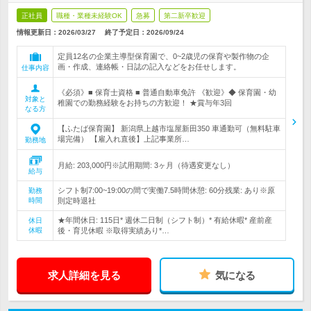
正社員
職種・業種未経験OK
急募
第二新卒歓迎
情報更新日：2026/03/27
終了予定日：
2026/09/24
定員12名の企業主導型保育園で、0~2歳児の保育や製作物の企
画・作成、連絡帳・日誌の記入などをお任せします。
仕事内容
《必須》■ 保育士資格 ■ 普通自動車免許 《歓迎》◆ 保育園・幼
対象と
稚園での勤務経験をお持ちの方歓迎！ ★賞与年3回
なる方
【ふたば保育園】 新潟県上越市塩屋新田350 車通勤可（無料駐車
場完備） 【雇入れ直後】上記事業所…
勤務地
月給: 203,000円※試用期間: 3ヶ月（待遇変更なし）
給与
シフト制7:00~19:00の間で実働7.5時間休憩: 60分残業: あり※原
勤務
時間
則定時退社
★年間休日: 115日* 週休二日制（シフト制）* 有給休暇* 産前産
休日
休暇
後・育児休暇 ※取得実績あり*…
求人詳細を見る
気になる