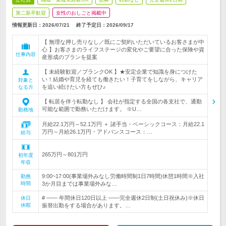
第二新卒歓迎
女性のおしごと掲載中
情報更新日：2026/07/21
終了予定日：
2026/09/17
【 無理な押し売りなし／既にご契約いただいているお客さまが中
心 】お客さまのライフステージの変化やご要望に合った保険や資
仕事内容
産形成のプランを提案
【 未経験歓迎／ブランクOK 】★安定企業で知識を身につけた
い！結婚や育児を経ても働きたい！子育てをしながら、キャリア
対象と
を追い続けたい方もぜひ♪
なる方
【 転居を伴う転勤なし 】 会社が指定する全国の各支社で、通勤
可能な範囲で勤務いただけます。 ※U…
勤務地
月給22.1万円～52.1万円 ＋ 諸手当・ベーシックコース：月給22.1
万円～月給26.1万円・アドバンスコース：…
給与
265万円～801万円
初年度
年収
9:00~17:00(事業場外みなし労働時間制1日7時間)休憩1時間※入社
勤務
時間
3か月目までは事業場外みな…
# ―― 年間休日120日以上 ――完全週休2日制(土日祝休み)※休日
休日
休暇
振替出勤をする場合があります。…