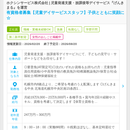
ホクシンサービス株式会社 | 児童発達支援・放課後等デイサービス『げんき
まる』を運営
有資格者募集【児童デイサービススタッフ】子供とともに笑顔に
☆
正社員
職種・業種未経験OK
急募
転勤なし
学歴不問
第二新卒歓迎
女性のおしごと掲載中
情報更新日：2026/02/20
終了予定日：
2026/08/20
児童発達支援・放課後等デイサービスにて、子どもの見守り・サ
ポートなどをお任せします！
仕事内容
◎要普免(AT限定可)◎次のいずれか資格をお持ちの方：児童指導
員任用資格/小中高等学校の教員免許/幼稚園教諭免許/保育士/社会
対象と
福祉士/精神保健福祉士
なる方
札幌市内8拠点より、ご希望を考慮のうえ配属します ◎げんきま
る中央 北海道札幌市中央区南15条西1…
勤務地
月給19万9,000～23万9,000円＋各種手当＋賞与年2回※経験やス
キル、資格を考慮して決定します【保育士資格を…
給与
247万円～300万円
初年度
年収
9：00～18：00（実働8時間）※残業ほぼなし、基本定時退社で
勤務