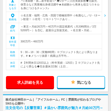
.*☆未経験・第二新卒歓迎☆*.◆Uターン入社実績多数◆元販売、
保育士など異業種出身者活躍中★未経験から将来も役立つスキル
対象と
を身につけるチャンス♪
なる方
☆名古屋・福岡・広島・四国で積極採用中 ☆転勤なし／U・Iター
ン歓迎！ ☆在宅・リモートワークあり…
勤務地
＜東京＞月給26万円～40万円※固定残業代（月20時間分／3万
5200円～）を含む。超過分は別途支給。＜名古屋＞月給…
給与
300万円～460万円
初年度
年収
9：30～18：30（実働8時間）※プロジェクト先により異なりま
勤務
時間
す。# ★メリハリ抜群！残業は月平均…
# 【年間休日120日以上（昨年実績：125日）】※プロジェクト先
休日
休暇
により異なる◆完全週休2日制（土日…
求人詳細を見る
気になる
株式会社神田ホーム | 「アイフルホーム」FC｜雰囲気が伝わるブログや
SNSも公開中♪
注文住宅の【反響営業】＃温かい雰囲気が魅力＃月給30万円～