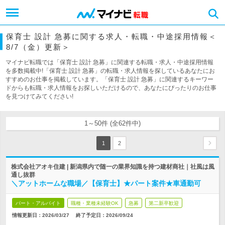
保育士 設計 急募に関する求人・転職・中途採用情報＜
8/7（金）更新＞
マイナビ転職では「保育士 設計 急募」に関連する転職・求人・中途採用情報
を多数掲載中!「保育士 設計 急募」の転職・求人情報を探しているあなたにお
すすめのお仕事を掲載しています。「保育士 設計 急募」に関連するキーワー
ドからも転職・求人情報をお探しいただけるので、あなたにぴったりのお仕事
を見つけてみてください!
1～50件 (全62件中)
1
2
株式会社アオキ住建 | 新潟県内で随一の業界知識を持つ建材商社｜社風は風
通し抜群
＼アットホームな職場／【保育士】★パート案件★車通勤可
パート・アルバイト
職種・業種未経験OK
急募
第二新卒歓迎
情報更新日：2026/03/27
終了予定日：
2026/09/24