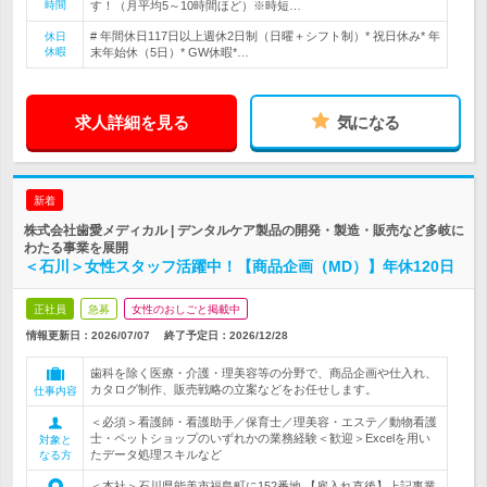
時間
す！（月平均5～10時間ほど）※時短…
# 年間休日117日以上週休2日制（日曜＋シフト制）* 祝日休み* 年
休日
休暇
末年始休（5日）* GW休暇*…
求人詳細を見る
気になる
新着
株式会社歯愛メディカル | デンタルケア製品の開発・製造・販売など多岐に
わたる事業を展開
＜石川＞女性スタッフ活躍中！【商品企画（MD）】年休120日
正社員
急募
女性のおしごと掲載中
情報更新日：2026/07/07
終了予定日：
2026/12/28
歯科を除く医療・介護・理美容等の分野で、商品企画や仕入れ、
カタログ制作、販売戦略の立案などをお任せします。
仕事内容
＜必須＞看護師・看護助手／保育士／理美容・エステ／動物看護
士・ペットショップのいずれかの業務経験＜歓迎＞Excelを用い
対象と
たデータ処理スキルなど
なる方
＜本社＞石川県能美市福島町に152番地 【雇入れ直後】上記事業