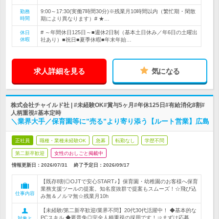
9:00～17:30(実働7時間30分)※残業月10時間以内（繁忙期・閑散
勤務
時間
期により異なります）# ★…
# ～年間休日125日～■週休2日制（基本土日休み／年6日の土曜出
休日
休暇
社あり）■祝日■夏季休暇■年末年始…
求人詳細を見る
気になる
株式会社チャイルド社 | #未経験OK#賞与5ヶ月#年休125日#有給消化8割#
人柄重視#基本定時
＼業界大手／保育園等に”売る”より寄り添う【ルート営業】広島
正社員
職種・業種未経験OK
急募
転勤なし
学歴不問
第二新卒歓迎
女性のおしごと掲載中
情報更新日：2026/07/31
終了予定日：
2026/09/17
【既存8割◎OJTで安心START♪】保育園・幼稚園のお客様へ保育
業務支援ツールの提案。知名度抜群で提案もスムーズ！☆飛び込
仕事内容
み無＆ノルマ無☆残業月10h
【未経験/第二新卒歓迎/業界不問】20代30代活躍中！ ◆基本的な
PCスキル ◆要普免◎完全人柄重視の採用です！⇒まずは応募
対象と