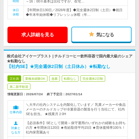
時間
～16：00※基本は出社ですが、在宅…
【年間休日130日／2026年度】◆完全週休2日制（土日）◆祝日
休日
休暇
◆年末年始休暇◆リフレッシュ休暇（年…
求人詳細を見る
気になる
株式会社アイケープラスト | チルドコーヒー飲料容器で国内最大級のシェア
★転勤なし
【社内SE】★完全週休2日制（土日休み）★転勤なし
正社員
業種未経験OK
急募
転勤なし
完全週休2日制
第二新卒歓迎
情報更新日：2026/07/24
終了予定日：
2027/01/14
＼大半の社内システムを内製化しています／ 乳業メーカーや食品
メーカーのチルドカップや冷菓容器の製造を行う当社にて、社内
仕事内容
SEを担当。 ★残業月２0H
【必須条件】SEとして開発～保守運用のいずれかの経験をお持ち
の方 ★年間休日120日 ★有給取得平均15日 ★育休復帰率100％！
対象と
社内保育園あり
なる方