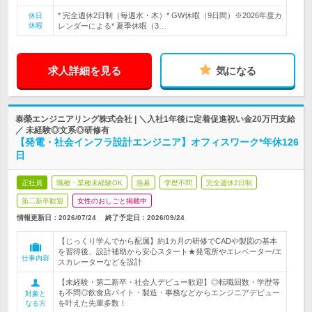
* 完全週休2日制（毎週水・木）* GW休暇（9日間）※2026年度カ
休日
休暇
レンダーによる* 夏季休暇（3…
求人詳細を見る
気になる
泰榮エンジニアリング株式会社 | ＼入社1年後に定着促進祝い金20万円支給
／ 未経験◎文系◎研修有
【発電・社会インフラ設計エンジニア】オフィスワーク*年休126
日
正社員
職種・業種未経験OK
急募
学歴不問
完全週休2日制
第二新卒歓迎
女性のおしごと掲載中
情報更新日：2026/07/24
終了予定日：
2026/09/24
【じっくり学んでから配属】約1カ月の研修でCADや製図の基本
を習得後、設計補助から安心スタート★発電所やエレベーター/エ
仕事内容
スカレーターなどを設計
【未経験・第二新卒・社会人デビュー歓迎】◎転職回数・学歴等
も不問◎飲食店バイト・製造・事務などからエンジニアデビュー
対象と
を叶えた先輩多数！
なる方