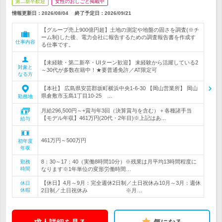
第二新卒歓迎
女性のおしごと掲載中
情報更新日：2026/08/04
終了予定日：
2026/09/21
【グループ売上900億円超】土地の測定や地盤の固さを調査(※チ
ーム制)した後、電力会社に報告するための調査報告書を作成す
仕事内容
る仕事です。
【未経験・第二新卒・UIターン歓迎】 未経験から活躍している2
対象と
～30代が多数在籍中！★要普通免許／AT限定可
なる方
【本社】 広島県安芸郡坂町横浜中央1-6-30 【岡山営業所】 岡山
県倉敷市玉島1丁目10-25 …
勤務地
月給296,500円～+賞与年3回（決算賞与を含む）＋各種諸手当
【モデル年収】461万円(20代・2年目)※上記はあ…
給与
461万円～500万円
初年度
年収
8：30～17：40（実働8時間10分）※残業は月平均13時間程度に
勤務
時間
なります※1年単位の変形労働時間…
【休日】4月～9月：完全週休2日制／土日祝休み10月～3月：週休
休日
休暇
2日制／土日祝休み ※月…