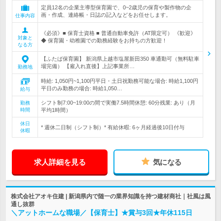
定員12名の企業主導型保育園で、0~2歳児の保育や製作物の企
画・作成、連絡帳・日誌の記入などをお任せします。
仕事内容
《必須》■ 保育士資格 ■ 普通自動車免許（AT限定可） 《歓迎》
対象と
◆ 保育園・幼稚園での勤務経験をお持ちの方歓迎！
なる方
【ふたば保育園】 新潟県上越市塩屋新田350 車通勤可（無料駐車
場完備） 【雇入れ直後】上記事業所…
勤務地
時給: 1,050円~1,100円平日・土日祝勤務可能な場合: 時給1,100円
平日のみ勤務の場合: 時給1,050…
給与
シフト制7:00~19:00の間で実働7.5時間休憩: 60分残業: あり（月
勤務
時間
平均1時間）
休日
* 週休二日制（シフト制）* 有給休暇: 6ヶ月経過後10日付与
休暇
求人詳細を見る
気になる
株式会社アオキ住建 | 新潟県内で随一の業界知識を持つ建材商社｜社風は風
通し抜群
＼アットホームな職場／【保育士】★賞与3回★年休115日