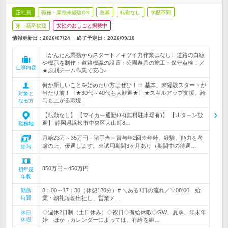
正社員
職種・業種未経験OK
急募
転勤なし
学歴不問
第二新卒歓迎
女性のおしごと掲載中
情報更新日：2026/07/24
終了予定日：
2026/09/10
〈かんたん業務からスタート／キツイ力作業はなし〉道路の白線
や標示を制作・道路標識の設置・公園遊具の施工・保守点検！／
仕事内容
★原則チーム作業で安心♪
何か新しいことを始めたい方はぜひ！⇒ 基本、未経験スタートが
当たり前！〈★30代～40代も大歓迎★〉★スキルアップ支援。給
対象と
与も上がる環境！
なる方
【転勤なし】 【マイカー通勤OK(無料駐車場有)】 【UIターン歓
迎】 静岡県浜松市中央区大山町8…
勤務地
月給23万～35万円＋諸手当＋賞与年2回※年齢、経験、能力を考
慮の上、優遇します。※試用期間3ヶ月あり（期間中の待遇…
給与
350万円～450万円
初年度
年収
8：00～17：30（休憩120分）# ＼ある1日の流れ／▽08:00 始
勤務
時間
業・朝礼毎朝出社し、営業メ…
◇週休2日制（土日休み）◇祝日◇有給休暇◇GW、夏季、年末年
休日
休暇
始 ほか→カレンダーによっては、有給を組…