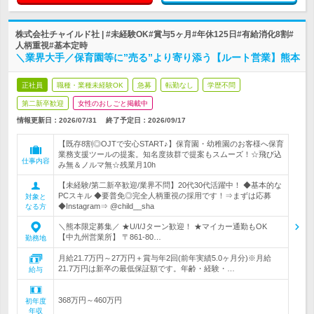
株式会社チャイルド社 | #未経験OK#賞与5ヶ月#年休125日#有給消化8割#
人柄重視#基本定時
＼業界大手／保育園等に”売る”より寄り添う【ルート営業】熊本
正社員
職種・業種未経験OK
急募
転勤なし
学歴不問
第二新卒歓迎
女性のおしごと掲載中
情報更新日：2026/07/31
終了予定日：
2026/09/17
【既存8割◎OJTで安心START♪】保育園・幼稚園のお客様へ保育
業務支援ツールの提案。知名度抜群で提案もスムーズ！☆飛び込
仕事内容
み無＆ノルマ無☆残業月10h
【未経験/第二新卒歓迎/業界不問】20代30代活躍中！ ◆基本的な
PCスキル ◆要普免◎完全人柄重視の採用です！⇒まずは応募
対象と
◆Instagram⇒ @child__sha
なる方
＼熊本限定募集／ ★U/I/Jターン歓迎！ ★マイカー通勤もOK
【中九州営業所】 〒861-80…
勤務地
月給21.7万円～27万円＋賞与年2回(前年実績5.0ヶ月分)※月給
21.7万円は新卒の最低保証額です。年齢・経験・…
給与
368万円～460万円
初年度
年収