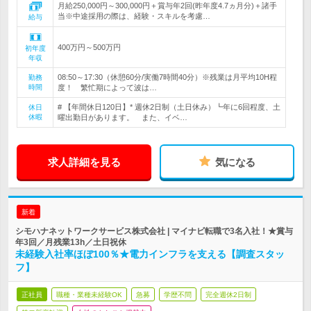
月給250,000円～300,000円＋賞与年2回(昨年度4.7ヵ月分)＋諸手
当※中途採用の際は、経験・スキルを考慮…
給与
400万円～500万円
初年度
年収
08:50～17:30（休憩60分/実働7時間40分）※残業は月平均10H程
勤務
時間
度！ 繁忙期によって波は…
# 【年間休日120日】* 週休2日制（土日休み）┗年に6回程度、土
休日
休暇
曜出勤日があります。 また、イベ…
求人詳細を見る
気になる
新着
シモハナネットワークサービス株式会社 | マイナビ転職で3名入社！★賞与
年3回／月残業13h／土日祝休
未経験入社率ほぼ100％★電力インフラを支える【調査スタッ
フ】
正社員
職種・業種未経験OK
急募
学歴不問
完全週休2日制