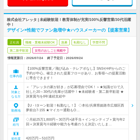
株式会社アレッタ | 未経験歓迎！教育体制が充実/100%反響営業/30代活躍
中！
デザイン×性能でファン急増中★ハウスメーカーの【提案営業】
正社員
職種・業種未経験OK
急募
転勤なし
学歴不問
第二新卒歓迎
女性のおしごと掲載中
情報更新日：2026/07/24
終了予定日：
2026/09/24
【100%反響営業／飛び込み・テレアポなし】SNSやHPからのご
予約が中心。確立された提案フローがあり、お客様への提案活動
仕事内容
に専念できます！
＜「アレッタの家が好き」が応募理由でOK！＞★知識ゼロで入
社した20～30代の先輩が活躍中！★未経験者・第二新卒歓迎 ★
対象と
決算賞与を8年連続支給中
なる方
【U・Iターン歓迎！転勤なし！】 ◇本社/兵庫県姫路市広畑区西
夢前台7-155 ★マイカー通勤もO…
勤務地
◇月給25万1,800円～30万円+諸手当＋インセンティブ＋賞与年2
回＋決算賞与※経験や能力を考慮のうえ決定いたしま…
給与
420万円～510万円
初年度