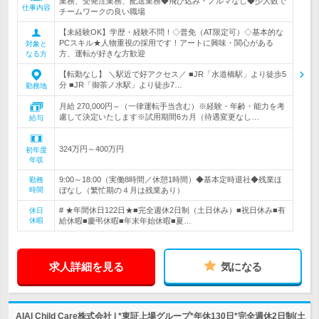
業務、受発注業務、配送業務◆飛び込み・ノルマなし◆少人数で
仕事内容
チームワークの良い職場
【未経験OK】学歴・経験不問！◇普免（AT限定可）◇基本的な
PCスキル★人物重視の採用です！アートに興味・関心がある
対象と
方、運転が好きな方歓迎
なる方
【転勤なし】 ＼駅近で好アクセス／ ■JR「水道橋駅」より徒歩5
分 ■JR「御茶ノ水駅」より徒歩7…
勤務地
月給 270,000円～（一律運転手当含む）※経験・年齢・能力を考
慮して決定いたします※試用期間6カ月（待遇変更なし…
給与
324万円～400万円
初年度
年収
9:00～18:00（実働8時間／休憩1時間）◆基本定時退社◆残業ほ
勤務
時間
ぼなし（繁忙期の４月は残業あり）
# ★年間休日122日★■完全週休2日制（土日休み）■祝日休み■有
休日
休暇
給休暇■慶弔休暇■年末年始休暇■夏…
求人詳細を見る
気になる
AIAI Child Care株式会社 | *東証上場グループ*年休130日*完全週休2日制(土