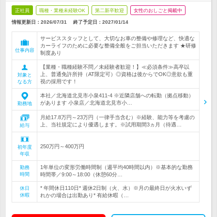
正社員
職種・業種未経験OK
第二新卒歓迎
女性のおしごと掲載中
情報更新日：2026/07/31
終了予定日：
2027/01/14
サービススタッフとして、大切なお車の整備や修理など、快適な
カーライフのために必要な整備全般をご担当いただきます ★研修
仕事内容
制度あり
【業種・職種経験不問／未経験者歓迎！】≪必須条件≫高卒以
上、普通免許所持（AT限定可）◎資格は後からでOK◎意欲も重
対象と
視の採用です！
なる方
本社／北海道北見市小泉411-4 ※近隣店舗への転勤（拠点移動）
があります 小泉店／北海道北見市小…
勤務地
月給17.8万円～23万円（一律手当含む）※経験、能力等を考慮の
上、当社規定により優遇します。※試用期間3ヵ月（待遇…
給与
250万円～400万円
初年度
年収
1年単位の変形労働時間制（週平均40時間以内）※基本的な勤務
勤務
時間
時間帯／9:00～18:00（休憩60分…
* 年間休日110日* 週休2日制（火、水）※月の最終日が火水いず
休日
休暇
れかの場合は出勤あり* 有給休暇（…