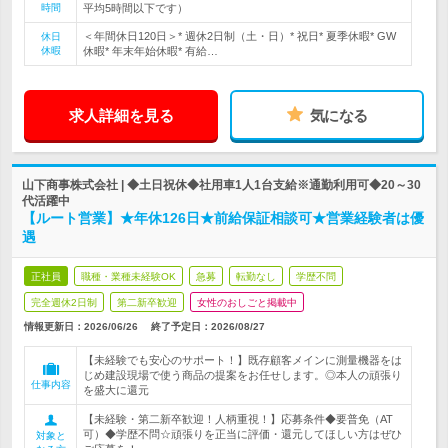
時間
平均5時間以下です）
＜年間休日120日＞* 週休2日制（土・日）* 祝日* 夏季休暇* GW
休日
休暇
休暇* 年末年始休暇* 有給…
求人詳細を見る
気になる
山下商事株式会社 | ◆土日祝休◆社用車1人1台支給※通勤利用可◆20～30
代活躍中
【ルート営業】★年休126日★前給保証相談可★営業経験者は優
遇
正社員
職種・業種未経験OK
急募
転勤なし
学歴不問
完全週休2日制
第二新卒歓迎
女性のおしごと掲載中
情報更新日：2026/06/26
終了予定日：
2026/08/27
【未経験でも安心のサポート！】既存顧客メインに測量機器をは
じめ建設現場で使う商品の提案をお任せします。◎本人の頑張り
仕事内容
を盛大に還元
【未経験・第二新卒歓迎！人柄重視！】応募条件◆要普免（AT
可）◆学歴不問☆頑張りを正当に評価・還元してほしい方はぜひ
対象と