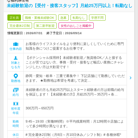
な福利厚生有
未経験歓迎の【受付・接客スタッフ】月給25万円以上！転勤なし
正社員
職種・業種未経験OK
急募
転勤なし
学歴不問
完全週休2日制
第二新卒歓迎
女性のおしごと掲載中
情報更新日：2026/07/31
終了予定日：
2026/09/14
お客様のライフスタイルをより便利に楽しくしていくために専門
知識を身につけご提案するお仕事です。
仕事内容
【ポテンシャル採用枠】未経験者歓迎／無資格OK／人と接する
ことが苦ではない方、事務・受付・接客など幅広い業務にチャレ
対象と
ンジしたい方は大歓迎です！
なる方
静岡・愛知・岐阜・三重で募集中！ 下記店舗にて勤務していただ
きます。 ★勤務地は希望を考慮して決定…
勤務地
未経験者の方も月給25万円以上スタート経験者の方は前職の給与
を保証します！【未経験者の方】月給25万円～35万円＋各…
給与
300万円～650万円
初年度
年収
9:45～19:00（実働8時間）※平均残業時間：月12時間※店舗によ
勤務
時間
って多少時間が異なります。
# 完全週休2日制（月8日～月10日休み／シフト制）# 各種休暇*
休日