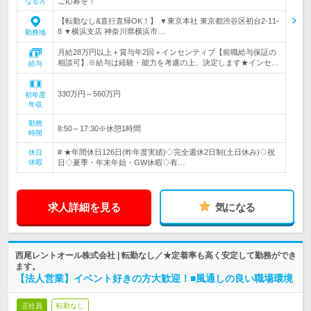
ご応募を！
なる方
【転勤なし&直行直帰OK！】 ▼東京本社 東京都渋谷区初台2-11-
8 ▼横浜支店 神奈川県横浜市…
勤務地
月給28万円以上＋賞与年2回＋インセンティブ【前職給与保証の
相談可】※給与は経験・能力を考慮の上、決定します★インセ…
給与
330万円～560万円
初年度
年収
勤務
8:50～17:30※休憩1時間
時間
# ★年間休日126日(昨年度実績)◇完全週休2日制(土日休み)◇祝
休日
休暇
日◇夏季・年末年始・GW休暇◇有…
求人詳細を見る
気になる
西尾レントオール株式会社 | 転勤なし／★定着率も高く安定して勤務ができ
ます。
【法人営業】イベント好きの方大歓迎！■風通しの良い職場環境
正社員
転勤なし