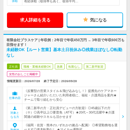
休暇
有給休暇（取得率も高く、取得平均…
求人詳細を見る
気になる
有限会社プラスケア | 年収例：2年目で年収450万円 → 3年目で年収600万も
目指せます！
未経験OK【ルート営業】基本土日祝休み◎残業ほぼなし◎転勤
なし
正社員
職種・業種未経験OK
急募
転勤なし
第二新卒歓迎
女性のおしごと掲載中
情報更新日：2026/07/28
終了予定日：
2026/09/28
《反響型の営業スタイル＆飛び込みなし！》提携先のケアマネー
ジャーさん紹介いただいた利用者様に、福祉・介護用品を案内★
仕事内容
チームで取り組むから安心
《第二新卒の方・正社員デビューの方歓迎》◎45歳以下の方
（※）◎高卒以上◎要普免（AT可）★20代～30代活躍中★介護
対象と
関連の経験やスキルも活かせます
なる方
《福岡・佐賀・熊本のいずれかの拠点へ配属》 ◎希望勤務地を選
べます◎基本転勤なし ★マイカー通勤可…
勤務地