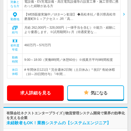
電設備・EV充電設備・高圧電気設備等の設置工事・施工管理に携
対象と
わった経験がある方
なる方
【WEB面接実施中／UIターン歓迎】 ◆高松本社／香川県高松市
磨屋町8-1 ＜アクセス＞ JR「高…
勤務地
月給 262,000円～328,000円（一律手当を含む）※能力・経験に
より優遇します。※試用期間3ヶ月（待遇変更な…
給与
460万円～570万円
初年度
年収
勤務
9:00～18:00（実働8時間／休憩60分）※残業月平均9時間程度
時間
# 年間休日121日 * 完全週休2日制（土日休み）* 祝日* 有給休暇
休日
休暇
（10～20日間付与）└年間…
求人詳細を見る
気になる
有限会社ネクストエンタープライズ | 物流管理システム開発で業界の効率化
を支える企業
未経験者もOK！業務システムの【システムエンジニア】