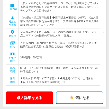
【個人ノルマなし／既存顧客フォロー中心】建設現場などで用い
る機械や備品のレンタルサービスを提案。段階を踏んで学べ、ス
仕事内容
テップアップも目指せます
【未経験・第二新卒歓迎】◆高卒以上◆要普免（AT可）※法人営
業や建設業界経験を活かせますが、異業種出身もOK★中途入社6
対象と
割★4年連続ベースアップ中
なる方
全国営業所や支店で募集！ ※ご希望を考慮し配属します。 ※支
店エリア内での転勤の可能性あり 【北海…
勤務地
月給22万円～35万円+各種手当＋賞与（年2回※賞与3.6ヶ月）★
残業代は全額支給（1分単位で支給）※試用期間6ヵ月…
給与
370万円～500万円
初年度
年収
8：30～17：30（実働8時間・休憩1時間）★残業は月平均20～30
勤務
時間
時間程度です！
★年間休日128日（2026年度）★◆完全週休2日制（土日休み）
休日
休暇
◆祝日※年に数回程度土曜出勤あり※一…
求人詳細を見る
気になる