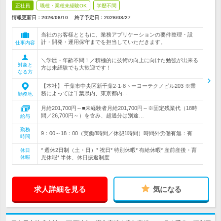
正社員
職種・業種未経験OK
学歴不問
情報更新日：2026/06/10
終了予定日：
2026/08/27
当社のお客様とともに、業務アプリケーションの要件整理・設
計・開発・運用保守までを担当していただきます。
仕事内容
＼学歴・年齢不問！／積極的に技術の向上に向けた勉強が出来る
対象と
方は未経験でも大歓迎です！
なる方
【本社】 千葉市中央区新千葉2-1-8トーヨーテクノビル203 ※業
務によっては千葉県内、東京都内…
勤務地
月給201,700円～■未経験者月給201,700円～※固定残業代（18時
間／26,700円～）を含み、超過分は別途…
給与
勤務
9：00～18：00（実働8時間／休憩1時間）時間外労働有無：有
時間
* 週休2日制（土・日）* 祝日* 特別休暇* 有給休暇* 産前産後・育
休日
休暇
児休暇* 半休、休日振返制度
求人詳細を見る
気になる