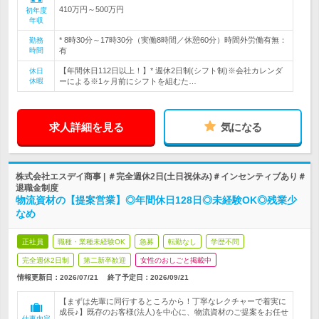
410万円～500万円
初年度
年収
* 8時30分～17時30分（実働8時間／休憩60分）時間外労働有無：
勤務
時間
有
【年間休日112日以上！】* 週休2日制(シフト制)※会社カレンダ
休日
休暇
ーによる※1ヶ月前にシフトを組むた…
求人詳細を見る
気になる
株式会社エスデイ商事 | ＃完全週休2日(土日祝休み)＃インセンティブあり＃
退職金制度
物流資材の【提案営業】◎年間休日128日◎未経験OK◎残業少
なめ
正社員
職種・業種未経験OK
急募
転勤なし
学歴不問
完全週休2日制
第二新卒歓迎
女性のおしごと掲載中
情報更新日：2026/07/21
終了予定日：
2026/09/21
【まずは先輩に同行するところから！丁寧なレクチャーで着実に
成長♪】既存のお客様(法人)を中心に、物流資材のご提案をお任せ
仕事内容