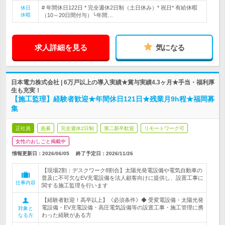
# 年間休日122日 * 完全週休2日制（土日休み）* 祝日* 有給休暇
休日
休暇
（10～20日間付与）└年間…
求人詳細を見る
気になる
日本電力株式会社 | 6万戸以上の導入実績★賞与実績4.3ヶ月★手当・福利厚
生も充実！
【施工監理】経験者歓迎★年間休日121日★残業月9h程★福岡募
集
正社員
急募
完全週休2日制
第二新卒歓迎
リモートワーク可
女性のおしごと掲載中
情報更新日：2026/06/05
終了予定日：
2026/11/26
【現場2割：デスクワーク8割合】太陽光発電設備や電気自動車の
普及に不可欠なEV充電設備を法人顧客向けに提供し、設置工事に
仕事内容
関する施工監理を行います
【経験者歓迎！高卒以上】《必須条件》◆ 受変電設備・太陽光発
電設備・EV充電設備・高圧電気設備等の設置工事・施工管理に携
対象と
わった経験がある方
なる方