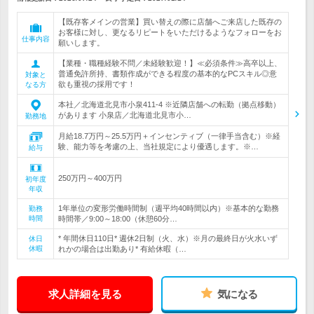
【既存客メインの営業】買い替えの際に店舗へご来店した既存の
お客様に対し、更なるリピートをいただけるようなフォローをお
仕事内容
願いします。
【業種・職種経験不問／未経験歓迎！】≪必須条件≫高卒以上、
普通免許所持、書類作成ができる程度の基本的なPCスキル◎意
対象と
欲も重視の採用です！
なる方
本社／北海道北見市小泉411-4 ※近隣店舗への転勤（拠点移動）
があります 小泉店／北海道北見市小…
勤務地
月給18.7万円～25.5万円＋インセンティブ（一律手当含む）※経
験、能力等を考慮の上、当社規定により優遇します。※…
給与
250万円～400万円
初年度
年収
1年単位の変形労働時間制（週平均40時間以内）※基本的な勤務
勤務
時間
時間帯／9:00～18:00（休憩60分…
* 年間休日110日* 週休2日制（火、水）※月の最終日が火水いず
休日
休暇
れかの場合は出勤あり* 有給休暇（…
求人詳細を見る
気になる