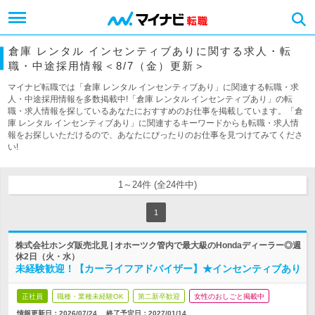
倉庫 レンタル インセンティブありに関する求人・転
職・中途採用情報＜8/7（金）更新＞
マイナビ転職では「倉庫 レンタル インセンティブあり」に関連する転職・求
人・中途採用情報を多数掲載中!「倉庫 レンタル インセンティブあり」の転
職・求人情報を探しているあなたにおすすめのお仕事を掲載しています。「倉
庫 レンタル インセンティブあり」に関連するキーワードからも転職・求人情
報をお探しいただけるので、あなたにぴったりのお仕事を見つけてみてくださ
い!
1～24件 (全24件中)
1
株式会社ホンダ販売北見 | オホーツク管内で最大級のHondaディーラー◎週
休2日（火・水）
未経験歓迎！【カーライフアドバイザー】★インセンティブあり
正社員
職種・業種未経験OK
第二新卒歓迎
女性のおしごと掲載中
情報更新日：2026/07/24
終了予定日：
2027/01/14