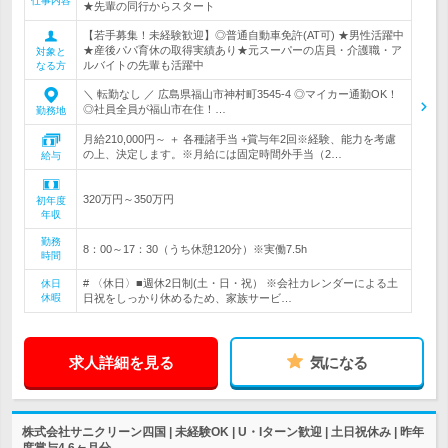
仕事内容
★先輩の同行からスタート
【若手募集！未経験歓迎】◎普通自動車免許(AT可) ★男性活躍中
★産後パパ育休の取得実績あり★元スーパーの店員・介護職・ア
対象と
ルバイトの先輩も活躍中
なる方
＼ 転勤なし ／ 広島県福山市神村町3545-4 ◎マイカー通勤OK！
◎社員全員が福山市在住！…
勤務地
月給210,000円～ ＋ 各種諸手当 +賞与年2回※経験、能力を考慮
の上、決定します。※月給には固定時間外手当（2…
給与
320万円～350万円
初年度
年収
勤務
8：00～17：30（うち休憩120分）※実働7.5h
時間
# 〈休日〉■週休2日制(土・日・祝） ※会社カレンダーによる土
休日
休暇
日祝をしっかり休めるため、家族サービ…
求人詳細を見る
気になる
株式会社サニクリーン四国 | 未経験OK | U・Iターン歓迎 | 土日祝休み | 昨年