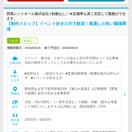
西尾レントオール株式会社 | 転勤なし／★定着率も高く安定して勤務ができ
ます。
【制作スタッフ】イベント好きの方大歓迎！風通しの良い職場環
境
正社員
転勤なし
情報更新日：2026/06/19
終了予定日：
2026/09/10
イベント・展示会・スポーツ大会など非日常空間をつくる仕事★
当社の制作スタッフとしてお仕事をお任せいたします。
仕事内容
■高卒以上 《必須スキル》■普通自動車第一種運転免許お持ちの
対象と
方 ■イベントが好きな方
なる方
愛知県あま市下萱津替地1050 【雇入れ直後】上記事務所 【変更
の範囲】会社の定める各事業所
勤務地
月給：236,759円～（一律手当含む）※経験・年齢・能力を考慮
して決定いたします※上記月給には、固定残業代（2万5…
給与
376万円～500万円
初年度
年収