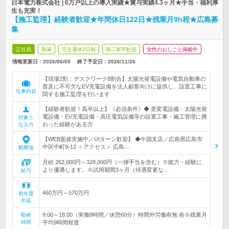
日本電力株式会社 | 6万戸以上の導入実績★賞与実績4.3ヶ月★手当・福利厚
生も充実！
【施工監理】経験者歓迎★年間休日122日★残業月9h程★広島募
集
正社員
急募
完全週休2日制
第二新卒歓迎
女性のおしごと掲載中
情報更新日：2026/06/05
終了予定日：
2026/11/26
【現場2割：デスクワーク8割合】太陽光発電設備や電気自動車の
普及に不可欠なEV充電設備を法人顧客向けに提供し、設置工事に
仕事内容
関する施工監理を行います
【経験者歓迎！高卒以上】《必須条件》◆ 受変電設備・太陽光発
電設備・EV充電設備・高圧電気設備等の設置工事・施工管理に携
対象と
わった経験がある方
なる方
【WEB面接実施中／UIターン歓迎】 ◆中国支店／広島県広島市
中区中町9-12 ＜アクセス＞ 広島…
勤務地
月給 262,000円～328,000円（一律手当を含む）※能力・経験に
より優遇します。※試用期間3ヶ月（待遇変更な…
給与
460万円～570万円
初年度
年収
9:00～18:00（実働8時間／休憩60分）時間外労働有無:有※残業月
勤務
時間
平均9時間程度