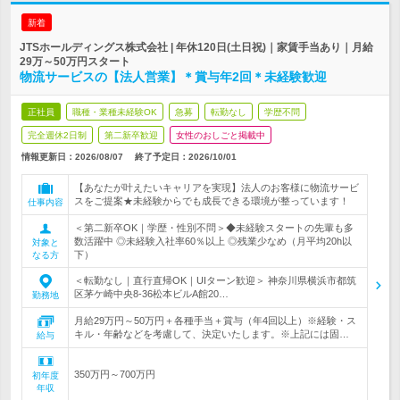
新着
JTSホールディングス株式会社 | 年休120日(土日祝)｜家賃手当あり｜月給
29万～50万円スタート
物流サービスの【法人営業】＊賞与年2回＊未経験歓迎
正社員
職種・業種未経験OK
急募
転勤なし
学歴不問
完全週休2日制
第二新卒歓迎
女性のおしごと掲載中
情報更新日：2026/08/07
終了予定日：
2026/10/01
【あなたが叶えたいキャリアを実現】法人のお客様に物流サービ
スをご提案★未経験からでも成長できる環境が整っています！
仕事内容
＜第二新卒OK｜学歴・性別不問＞◆未経験スタートの先輩も多
数活躍中 ◎未経験入社率60％以上 ◎残業少なめ（月平均20h以
対象と
下）
なる方
＜転勤なし｜直行直帰OK｜UIターン歓迎＞ 神奈川県横浜市都筑
区茅ケ崎中央8-36松本ビルA館20…
勤務地
月給29万円～50万円＋各種手当＋賞与（年4回以上）※経験・ス
キル・年齢などを考慮して、決定いたします。※上記には固…
給与
350万円～700万円
初年度
年収