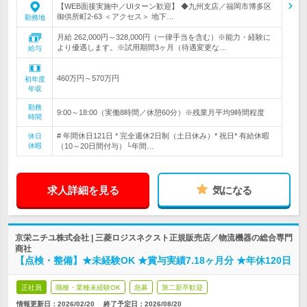
【WEB面接実施中／UIターン歓迎】 ◆九州支店／福岡市博多区
御供所町2-63 ＜アクセス＞ 地下…
勤務地
月給 262,000円～328,000円（一律手当を含む）※能力・経験に
より優遇します。※試用期間3ヶ月（待遇変更な…
給与
460万円～570万円
初年度
年収
勤務
9:00～18:00（実働8時間／休憩60分）※残業月平均9時間程度
時間
# 年間休日121日 * 完全週休2日制（土日休み）* 祝日* 有給休暇
休日
休暇
（10～20日間付与）└年間…
求人詳細を見る
気になる
京栄ニチユ株式会社 | 三菱ロジスネクスト正規販売店／物流機器の総合専門
商社
【点検・整備】★未経験OK ★賞与実績7.18ヶ月分 ★年休120日
正社員
職種・業種未経験OK
急募
第二新卒歓迎
情報更新日：2026/02/20
終了予定日：
2026/08/20