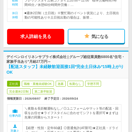
フレックスタイム制コアタイム10:00～12:00 標準労働時間7時
勤務
時間
間45分／休憩60分時間外労働：…
■週休2日制（土日祝）※繁忙期のイベント状況により、土日祝出
休日
休暇
勤の可能性あり※土日祝出勤の場合は、振替…
求人詳細を見る
気になる
デイベンロイリネンサプライ株式会社 | グループ総従業員数6800名*住宅・
家族手当あり*月給27万円～
【配送スタッフ】未経験歓迎面接1回*完全土日休み*15時上がり
OK
正社員
職種・業種未経験OK
急募
転勤なし
学歴不問
完全週休2日制
第二新卒歓迎
情報更新日：2026/08/07
終了予定日：
2026/09/24
＼夜勤＆長距離運転なし／◎ユニフォームやマット等の配送・回
収をお任せ★ライフスタイルに合わせてシフトを選択可★まずは
仕事内容
先輩の同乗からスタート！
【経歴・性別・定年60歳】◎普通免許(AT限可)★正社員・ドライ
対象と