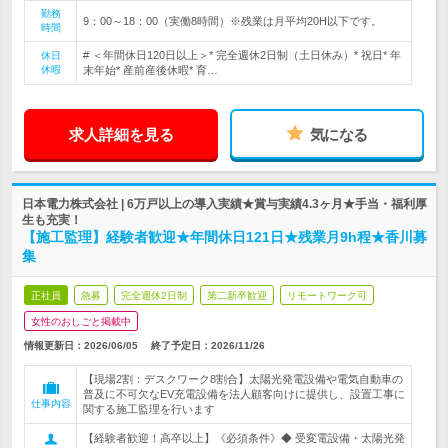
勤務
9：00～18：00（実働8時間）※残業は月平均20H以下です。
時間
# ＜年間休日120日以上＞* 完全週休2日制（土日休み）* 祝日* 年
休日
休暇
末年始* 産前産後休暇* 育…
求人詳細を見る
気になる
日本電力株式会社 | 6万戸以上の導入実績★賞与実績4.3ヶ月★手当・福利厚
生も充実！
【施工監理】経験者歓迎★年間休日121日★残業月9h程★香川募
集
正社員
急募
完全週休2日制
第二新卒歓迎
リモートワーク可
女性のおしごと掲載中
情報更新日：2026/06/05
終了予定日：
2026/11/26
【現場2割：デスクワーク8割合】太陽光発電設備や電気自動車の
普及に不可欠なEV充電設備を法人顧客向けに提供し、設置工事に
仕事内容
関する施工監理を行います
【経験者歓迎！高卒以上】《必須条件》◆ 受変電設備・太陽光発