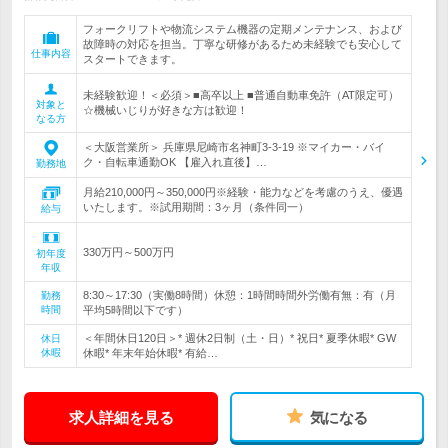
フォークリフトや物流システム機器の定期メンテナンス、および
故障時の対応を担当。丁寧な研修があるため未経験でも安心して
仕事内容
スタートできます。
未経験歓迎！＜必須＞■高卒以上 ■普通自動車免許（AT限定可）
対象と
☆機械いじりが好きな方は歓迎！
なる方
＜大阪営業所＞ 兵庫県尼崎市名神町3‐3-19 ※マイカー・バイ
ク・自転車通勤OK 【雇入れ直後】…
勤務地
月給210,000円～350,000円※経験・能力などを考慮のうえ、優遇
いたします。※試用期間：3ヶ月（条件同一）
給与
330万円～500万円
初年度
年収
8:30～17:30（実働8時間）休憩：1時間時間外労働有無：有（月
勤務
時間
平均5時間以下です）
＜年間休日120日＞* 週休2日制（土・日）* 祝日* 夏季休暇* GW
休日
休暇
休暇* 年末年始休暇* 有給…
求人詳細を見る
気になる