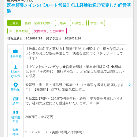
度賞与4.6ヶ月分
既存顧客メインの【ルート営業】◎未経験歓迎◎安定した経営基
盤
正社員
職種・業種未経験OK
急募
転勤なし
学歴不問
第二新卒歓迎
女性のおしごと掲載中
情報更新日：2026/07/24
終了予定日：
2026/09/24
【抜群の知名度と商材力】清掃用品からAEDまで、様々な商品の
レンタルおよび販売を通して、快適な空間づくりをサポートして
仕事内容
います♪
【中途入社のハンデなし◆営業未経験・業界未経験OK】◆35歳
以下※ 『今の時代、先行き不安…。』安定した環境で活躍したい
対象と
方必見
なる方
愛媛県・香川県・徳島県で募集中！ 《＊希望を考慮し配属します
＊》 【愛媛県】 ◎本社 愛媛県松山市…
勤務地
月給221,170円～284,970円※年齢・経験・能力等を考慮したうえ
で、社内の規程により優遇をいたします。※一律…
給与
358万円～447万円
初年度
年収
勤務
9：00～18：00（実働8時間／休憩60分）
時間