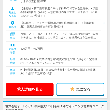
します◎直行直帰OK
【未経験・第二新卒歓迎☆平均年齢20代で若手も活躍中】■学歴
不問 ■要普免（AT可）☆意欲重視の採用です！≪まずは…≫“気
対象と
になる”にご登録を！
なる方
【転勤なし！マイカー通勤OK&無料駐車場あり】 《高崎営業
所》 群馬県高崎市吉井町矢田693-1
勤務地
月給21万円～30万円＋インセンティブ＋賞与年2回※経験・能力
を考慮し、当社規定により決定します。※残業代は別途全額…
給与
300万円～400万円
初年度
年収
09:00～18:00★残業平均は月5時間程度と非常に少なめ！定時退
勤務
時間
社しているスタッフがほとんどです…
# 【年間休日128日 ※2022年実績】* 完全週休2日制（土日休
休日
休暇
み）* 祝日* 年次有給休暇* …
求人詳細を見る
気になる
株式会社オーレンジ | 年休最大135日も可！ホワイトニング無料等ユニーク