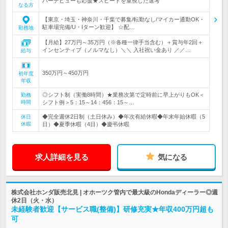
バーデビューも応援★スピードを重視した選考
なる方
【東京・埼玉・神奈川・千葉で募集/転勤なし/マイカー通勤OK・
駐車場完備/U・Iターン歓迎】 ☆配…
勤務地
【月給】27万円～35万円（※各種一律手当含む）＋賞与年2回＋
インセンティブ（ノルマなし）＼＼ 入社祝い金あり ／／…
給与
350万円～450万円
初年度
年収
◎シフト制（実働8時間）★業務次第で定時前に早上がりもOK＜
勤務
時間
シフト例＞5：15～14：456：15～…
◆完全週休2日制（土日休み）◆年次有給休暇◆年末年始休暇（5
休日
休暇
日）◆夏季休暇（4日）◆慶弔休暇
求人詳細を見る
気になる
株式会社ホンダ販売北見 | オホーツク管内で最大級のHondaディーラー◎週
休2日（火・水）
未経験者歓迎【サービス職(整備)】研修充実★年収400万円超も
可