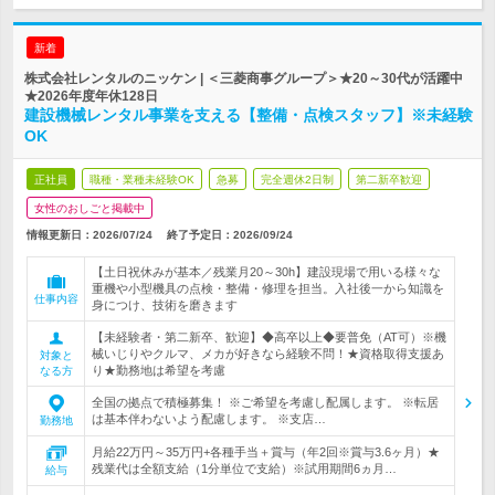
新着
株式会社レンタルのニッケン | ＜三菱商事グループ＞★20～30代が活躍中
★2026年度年休128日
建設機械レンタル事業を支える【整備・点検スタッフ】※未経験
OK
正社員
職種・業種未経験OK
急募
完全週休2日制
第二新卒歓迎
女性のおしごと掲載中
情報更新日：2026/07/24
終了予定日：
2026/09/24
【土日祝休みが基本／残業月20～30h】建設現場で用いる様々な
重機や小型機具の点検・整備・修理を担当。入社後一から知識を
仕事内容
身につけ、技術を磨きます
【未経験者・第二新卒、歓迎】◆高卒以上◆要普免（AT可）※機
械いじりやクルマ、メカが好きなら経験不問！★資格取得支援あ
対象と
り★勤務地は希望を考慮
なる方
全国の拠点で積極募集！ ※ご希望を考慮し配属します。 ※転居
は基本伴わないよう配慮します。 ※支店…
勤務地
月給22万円～35万円+各種手当＋賞与（年2回※賞与3.6ヶ月）★
残業代は全額支給（1分単位で支給）※試用期間6ヵ月…
給与