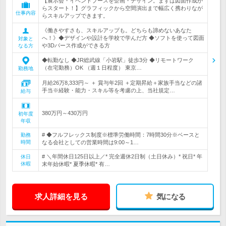
【展示会・イベントブースを企画・デザイン。まずは図面作成か
らスタート！】グラフィックから空間演出まで幅広く携わりなが
仕事内容
らスキルアップできます。
《働きやすさも、スキルアップも。どちらも諦めないあなた
へ！》◆デザインや設計を学校で学んだ方 ◆ソフトを使って図面
対象と
や3Dパース作成ができる方
なる方
◆転勤なし ◆JR総武線「小岩駅」徒歩3分 ◆リモートワーク
（在宅勤務）OK （週１日程度） 東京…
勤務地
月給26万8,333円～ ＋ 賞与年2回 ＋定期昇給＋家族手当などの諸
手当※経験・能力・スキル等を考慮の上、当社規定…
給与
380万円～430万円
初年度
年収
# ◆フルフレックス制度※標準労働時間：7時間30分※ベースと
勤務
時間
なる会社としての営業時間は9:00～1…
# ＼年間休日125日以上／* 完全週休2日制（土日休み）* 祝日* 年
休日
休暇
末年始休暇* 夏季休暇* 有…
求人詳細を見る
気になる