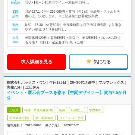
◎U・Iターン歓迎◎マイカー通勤可 ◎転…
勤務地
月給227,140円～253,060円＋賞与（年2回）※経験・スキルを考
慮の上、決定します。※上記金額には固定残業代…
給与
8:50～17:30（休憩60分）※残業時間は月平均17.5時間└より働き
勤務
時間
やすい環境づくりを目指し、…
年間休日120日＋有給5日以上取得で、年125日以上のお休み取得
休日
休暇
も可能！《休日》完全週休2日制（土曜…
求人詳細を見る
気になる
株式会社ボックス・ワン | 年休125日｜20~30代活躍中｜フルフレックス｜
実働7.5H｜土日休み
イベント・展示会ブースを彩る【空間デザイナー】賞与7.5か月
分
正社員
職種・業種未経験OK
急募
転勤なし
学歴不問
完全週休2日制
第二新卒歓迎
リモートワーク可
情報更新日：2026/08/06
終了予定日：
2026/09/21