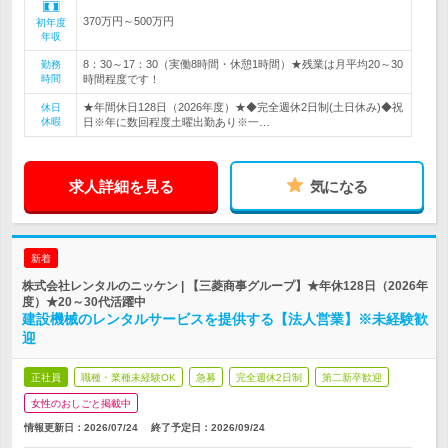
370万円～500万円
初年度
年収
8：30～17：30（実働8時間・休憩1時間）★残業は月平均20～30
勤務
時間
時間程度です！
★年間休日128日（2026年度）★◆完全週休2日制(土日休み)◆祝
休日
休暇
日※年に数回程度土曜出勤あり※一…
求人詳細を見る
気になる
新着
株式会社レンタルのニッケン | 【三菱商事グループ】★年休128日（2026年
度）★20～30代活躍中
建設機械のレンタルサービスを提供する【法人営業】※未経験歓
迎
正社員
職種・業種未経験OK
急募
完全週休2日制
第二新卒歓迎
女性のおしごと掲載中
情報更新日：2026/07/24
終了予定日：
2026/09/24