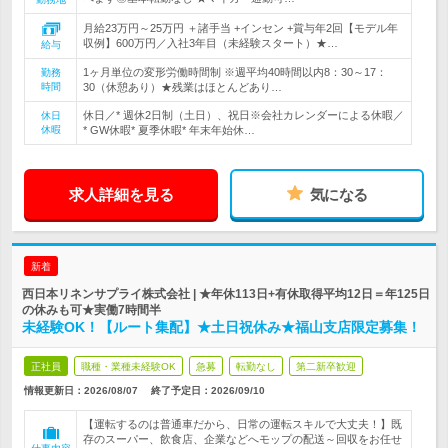
月給23万円～25万円 ＋諸手当 +インセン +賞与年2回【モデル年
収例】600万円／入社3年目（未経験スタート）★…
給与
1ヶ月単位の変形労働時間制 ※週平均40時間以内8：30～17：
勤務
時間
30（休憩あり）★残業はほとんどあり…
休日／* 週休2日制（土日）、祝日※会社カレンダーによる休暇／
休日
休暇
* GW休暇* 夏季休暇* 年末年始休…
求人詳細を見る
気になる
新着
西日本リネンサプライ株式会社 | ★年休113日+有休取得平均12日＝年125日
の休みも可★実働7時間半
未経験OK！【ルート集配】★土日祝休み★福山支店限定募集！
正社員
職種・業種未経験OK
急募
転勤なし
第二新卒歓迎
情報更新日：2026/08/07
終了予定日：
2026/09/10
【運転するのは普通車だから、日常の運転スキルで大丈夫！】既
存のスーパー、飲食店、企業などへモップの配送～回収をお任せ