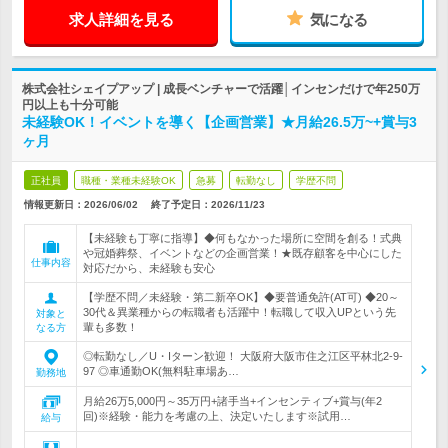
求人詳細を見る
気になる
株式会社シェイプアップ | 成長ベンチャーで活躍│インセンだけで年250万
円以上も十分可能
未経験OK！イベントを導く【企画営業】★月給26.5万~+賞与3
ヶ月
正社員
職種・業種未経験OK
急募
転勤なし
学歴不問
情報更新日：2026/06/02
終了予定日：
2026/11/23
【未経験も丁寧に指導】◆何もなかった場所に空間を創る！式典
や冠婚葬祭、イベントなどの企画営業！★既存顧客を中心にした
仕事内容
対応だから、未経験も安心
【学歴不問／未経験・第二新卒OK】◆要普通免許(AT可) ◆20～
30代＆異業種からの転職者も活躍中！転職して収入UPという先
対象と
輩も多数！
なる方
◎転勤なし／U・Iターン歓迎！ 大阪府大阪市住之江区平林北2-9-
97 ◎車通勤OK(無料駐車場あ…
勤務地
月給26万5,000円～35万円+諸手当+インセンティブ+賞与(年2
回)※経験・能力を考慮の上、決定いたします※試用…
給与