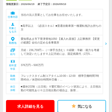
情報更新日：2026/06/19
終了予定日：
2026/09/10
当社の法人営業としてお仕事をお任せいたします。
仕事内容
■高卒以上 《必須スキル》■普通自動車第一種運転免許お持ちの
対象と
方
なる方
愛知県あま市下萱津替地1050 【雇入れ直後】上記事務所 【変更
の範囲】会社の定める各事業所
勤務地
月給：236,759円～（一律手当含む）※経験・年齢・能力を考慮
して決定いたします※上記月給には、固定残業代（2万5…
給与
376万円～500万円
初年度
年収
フレックスタイム制コアタイム10:00～12:00 標準労働時間7時
勤務
時間
間45分／休憩60分時間外労働：…
■週休2日制（土日祝）※繁忙期のイベント状況により、土日祝出
休日
休暇
勤の可能性あり※土日祝出勤の場合は、振替…
求人詳細を見る
気になる