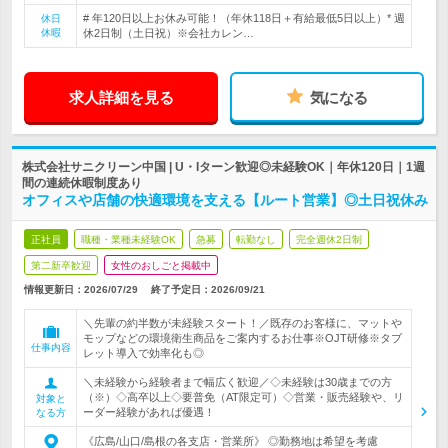
# 年120日以上お休み可能！（年休118日＋有給最低5日以上）* 週
休日
休暇
休2日制（土日祝）※会社カレン…
求人詳細を見る
気になる
株式会社サニクリーン中国 | U・Iターン歓迎◎未経験OK｜年休120日｜1週
間の連続休暇制度あり
オフィスや店舗の快適環境を支える【ルート営業】◎土日祝休み
正社員
職種・業種未経験OK
急募
転勤なし
完全週休2日制
第二新卒歓迎
女性のおしごと掲載中
情報更新日：2026/07/29
終了予定日：
2026/09/21
＼先輩の約半数が未経験スタート！／既存のお客様に、マットや
モップなどの環境衛生商品をご案内するお仕事※OJT研修※タブ
仕事内容
レット導入で効率化も◎
＼未経験から経験者まで幅広く歓迎／◇未経験は30歳までの方
（※）◇高卒以上◇要普免（AT限定可）◇営業・販売経験や、リ
対象と
ーダー経験があれば優遇！
なる方
《広島/山口/島根の各支店・営業所》 ◎勤務地は希望を考慮