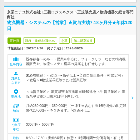
京栄ニチユ株式会社 | 三菱ロジスネクスト正規販売店／物流機器の総合専門
商社
物流機器・システムの【営業】★賞与実績7.18ヶ月分★年休120
日
正社員
職種・業種未経験OK
急募
第二新卒歓迎
情報更新日：2026/02/20
終了予定日：
2026/08/20
既存顧客へのルート提案を中心に、フォークリフトなどの物流機
器販売や、物流システム構築の提案をお任せします。
仕事内容
未経験歓迎！＜必須＞■高卒以上 ■普通自動車免許（AT限定可）
対象と
＜歓迎＞■物流業界経験または営業経験
なる方
＜滋賀営業所＞ 滋賀県守山市播磨田町60番地 ＜甲賀営業所＞ 滋
賀県甲賀市水口町水口字下内1573…
勤務地
月給230,000円～350,000円（一律手当含む）※16時間分の固定残
業代28,000円～を含みます。└超過分は…
給与
330万円～500万円
初年度
年収
8:30～17:30（実働8時間）休憩：1時間時間外労働有無：有（月
勤務