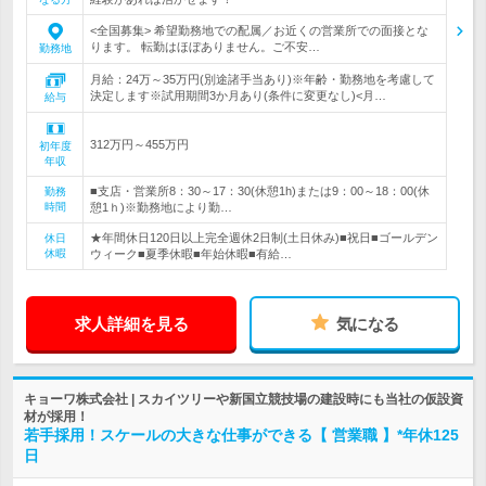
<全国募集> 希望勤務地での配属／お近くの営業所での面接とな
ります。 転勤はほぼありません。ご不安…
勤務地
月給：24万～35万円(別途諸手当あり)※年齢・勤務地を考慮して
決定します※試用期間3か月あり(条件に変更なし)<月…
給与
312万円～455万円
初年度
年収
■支店・営業所8：30～17：30(休憩1h)または9：00～18：00(休
勤務
時間
憩1ｈ)※勤務地により勤…
★年間休日120日以上完全週休2日制(土日休み)■祝日■ゴールデン
休日
休暇
ウィーク■夏季休暇■年始休暇■有給…
求人詳細を見る
気になる
キョーワ株式会社 | スカイツリーや新国立競技場の建設時にも当社の仮設資
材が採用！
若手採用！スケールの大きな仕事ができる【 営業職 】*年休125
日