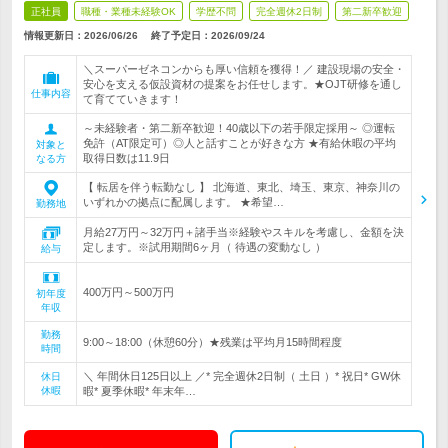
正社員
職種・業種未経験OK
学歴不問
完全週休2日制
第二新卒歓迎
情報更新日：2026/06/26
終了予定日：
2026/09/24
＼スーパーゼネコンからも厚い信頼を獲得！／ 建設現場の安全・
安心を支える仮設資材の提案をお任せします。★OJT研修を通し
仕事内容
て育てていきます！
～未経験者・第二新卒歓迎！40歳以下の若手限定採用～ ◎運転
免許（AT限定可）◎人と話すことが好きな方 ★有給休暇の平均
対象と
取得日数は11.9日
なる方
【 転居を伴う転勤なし 】 北海道、東北、埼玉、東京、神奈川の
いずれかの拠点に配属します。 ★希望…
勤務地
月給27万円～32万円＋諸手当※経験やスキルを考慮し、金額を決
定します。※試用期間6ヶ月（ 待遇の変動なし ）
給与
400万円～500万円
初年度
年収
勤務
9:00～18:00（休憩60分）★残業は平均月15時間程度
時間
＼ 年間休日125日以上 ／* 完全週休2日制（ 土日 ）* 祝日* GW休
休日
休暇
暇* 夏季休暇* 年末年…