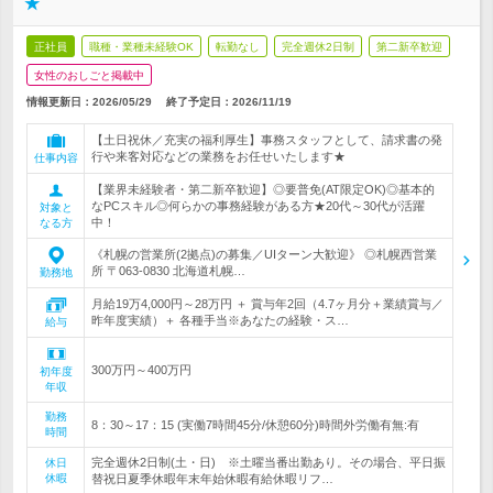
★
正社員
職種・業種未経験OK
転勤なし
完全週休2日制
第二新卒歓迎
女性のおしごと掲載中
情報更新日：2026/05/29
終了予定日：
2026/11/19
【土日祝休／充実の福利厚生】事務スタッフとして、請求書の発
行や来客対応などの業務をお任せいたします★
仕事内容
【業界未経験者・第二新卒歓迎】◎要普免(AT限定OK)◎基本的
なPCスキル◎何らかの事務経験がある方★20代～30代が活躍
対象と
中！
なる方
《札幌の営業所(2拠点)の募集／UIターン大歓迎》 ◎札幌西営業
所 〒063-0830 北海道札幌…
勤務地
月給19万4,000円～28万円 ＋ 賞与年2回（4.7ヶ月分＋業績賞与／
昨年度実績）＋ 各種手当※あなたの経験・ス…
給与
300万円～400万円
初年度
年収
勤務
8：30～17：15 (実働7時間45分/休憩60分)時間外労働有無:有
時間
完全週休2日制(土・日) ※土曜当番出勤あり。その場合、平日振
休日
休暇
替祝日夏季休暇年末年始休暇有給休暇リフ…