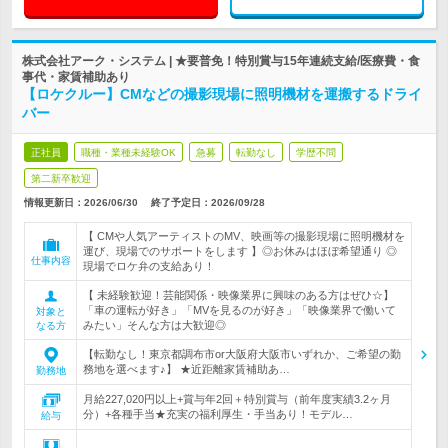
株式会社アーク・システム | ★要普免！特別賞与15年連続支給/医療費・食
事代・家賃補助あり
【ロケクルー】CMなどの撮影現場に照明機材を運搬するドライ
バー
正社員
職種・業種未経験OK
急募
転勤なし
学歴不問
第二新卒歓迎
情報更新日：2026/06/30
終了予定日：
2026/09/28
【 CMや人気アーティストのMV、映画等の撮影現場に照明機材を
運び、現場でのサポートをします 】◎お休みはほぼ希望通り ◎
仕事内容
現場でロケ弁の支給あり！
【 未経験歓迎！芸能関係・映像業界に興味のある方はぜひ☆】
「車の運転が好き」「MVを見るのが好き」「映像業界で働いて
対象と
みたい」そんな方は大歓迎◎
なる方
【転勤なし！東京都調布市or大阪府大阪市いずれか、ご希望の勤
務地を選べます♪】 ★近距離家賃補助あ…
勤務地
月給227,020円以上+賞与年2回＋特別賞与（前年度実績3.2ヶ月
分）+各種手当★充実の福利厚生・手当あり！モデル…
給与