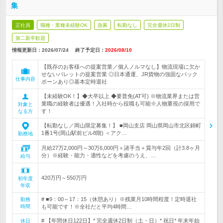
集
正社員
職種・業種未経験OK
急募
転勤なし
完全週休2日制
第二新卒歓迎
情報更新日：2026/07/24
終了予定日：
2026/08/10
【既存のお客様への提案営業／個人ノルマなし】物流現場に欠か
せないパレットの提案営業 ◎日本通運、JR貨物の強固なバック
仕事内容
ボーンあり◎基本定時退社
【未経験OK！】◆大卒以上 ◆要普免(AT可) ※物流業界または営
業職の経験者は優遇！入社時から役職も可能※人物重視の採用で
対象と
す！
なる方
【転勤なし／岡山限定募集！】 ■岡山支店 岡山県岡山市北区錦町
1番1号(岡山駅前ビル8階) ＜アク…
勤務地
月給27万2,000円～30万6,000円＋諸手当＋賞与年2回（計3.8ヶ月
分）※経験・能力・適性などを考慮のうえ、…
給与
420万円～550万円
初年度
年収
# ■9：00～17：15（休憩あり）※残業月10時間程度！定時退社
勤務
時間
も可能です！※全社だと平均4時間…
# 【年間休日122日】* 完全週休2日制（土・日）* 祝日* 年末年始
休日