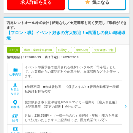
求人詳細を見る
気になる
西尾レントオール株式会社 | 転勤なし／★定着率も高く安定して勤務ができ
ます。
【フロント職】イベント好きの方大歓迎！■風通しの良い職場環
境
正社員
職種・業種未経験OK
転勤なし
学歴不問
完全週休2日制
情報更新日：2026/06/19
終了予定日：
2026/09/10
イベントや展示会で使用される機材レンタルの「司令塔」とし
て、お客様からの電話応対や配車手配、在庫管理などをお任せし
仕事内容
ます。
■学歴不問 ■未経験歓迎 《必須スキル》■普通自動車第一種運
対象と
転免許お持ちの方
なる方
愛知県あま市下萱津替地1050 ※マイカー通勤可 【雇入れ直後】
上記事務所 【変更の範囲】会社の定…
勤務地
月給：236,759円～（一律手当含む）※経験・年齢・能力を考慮
して決定いたします※上記月給には、固定残業代（2万5…
給与