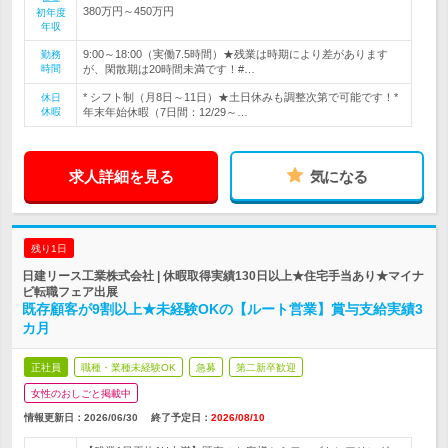
380万円～450万円
初年度
年収
9:00～18:00（実働7.5時間）★残業は時期により差があります
勤務
時間
が、閑散期は20時間未満です！#…
* シフト制（月8日～11日）★土日休みも調整次第で可能です！*
休日
休暇
年末年始休暇（7日間：12/29～…
求人詳細を見る
気になる
残り1日
日建リース工業株式会社 | 休暇取得実績130日以上★住宅手当あり★マイナ
ビ転職フェア出展
既存顧客が9割以上★未経験OKの【ルート営業】賞与支給実績3
カ月
正社員
職種・業種未経験OK
急募
第二新卒歓迎
女性のおしごと掲載中
情報更新日：2026/06/30
終了予定日：
2026/08/10