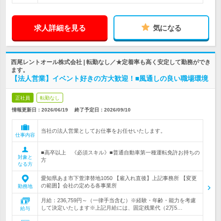
求人詳細を見る
気になる
西尾レントオール株式会社 | 転勤なし／★定着率も高く安定して勤務ができ
ます。
【法人営業】イベント好きの方大歓迎！■風通しの良い職場環境
正社員
転勤なし
情報更新日：2026/06/19
終了予定日：
2026/09/10
当社の法人営業としてお仕事をお任せいたします。
仕事内容
■高卒以上 《必須スキル》■普通自動車第一種運転免許お持ちの
対象と
方
なる方
愛知県あま市下萱津替地1050 【雇入れ直後】上記事務所 【変更
の範囲】会社の定める各事業所
勤務地
月給：236,759円～（一律手当含む）※経験・年齢・能力を考慮
して決定いたします※上記月給には、固定残業代（2万5…
給与