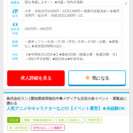
望を考慮します！） ■大阪／河内天美駅…
勤務地
大卒：月給20万4,500円～22万2,500円＋残業代全額支給＋各種手
当専門・短大卒：月給18万2,000円～22…
給与
310万円～340万円
初年度
年収
＜基本シフト＞8:30～17:30（平日）8:30～17:00（土曜）★夜勤
勤務
時間
なし★昼休憩1時間のほか…
【★年間休日123日★】■週休2日制（隔週土曜・毎週日曜・月1
休日
休暇
～2回の平日休暇）■祝日休み■年末年始…
求人詳細を見る
気になる
株式会社ラン | 愛知県採用強化中◆メディアも注目の各イベント・展覧会に
携わる
人気アニメやキャラクターなどの【イベント運営】★未経験OK
正社員
職種・業種未経験OK
急募
転勤なし
学歴不問
第二新卒歓迎
女性のおしごと掲載中