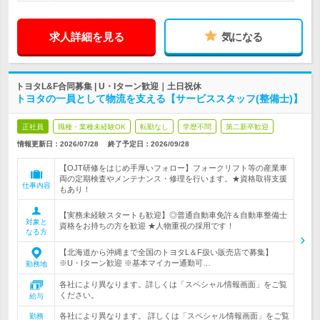
求人詳細を見る
気になる
トヨタL&F合同募集 | U・Iターン歓迎｜土日祝休
トヨタの一員として物流を支える【サービススタッフ(整備士)】
正社員
職種・業種未経験OK
転勤なし
学歴不問
第二新卒歓迎
情報更新日：2026/07/28
終了予定日：
2026/09/28
【OJT研修をはじめ手厚いフォロー】フォークリフト等の産業車
両の定期検査やメンテナンス・修理を行います。★資格取得支援
仕事内容
もあり！
【実務未経験スタートも歓迎】◎普通自動車免許＆自動車整備士
対象と
資格をお持ちの方を歓迎 ★人物重視の採用です！
なる方
【北海道から沖縄まで全国のトヨタL＆F扱い販売店で募集】
※U・Iターン歓迎 ※基本マイカー通勤可…
勤務地
各社により異なります。詳しくは「スペシャル情報画面」をご覧
ください。
給与
各社により異なります。 詳しくは「スペシャル情報画面」をご覧
勤務