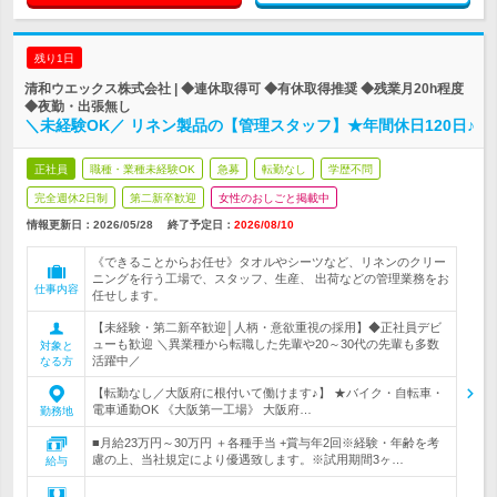
残り1日
清和ウエックス株式会社 | ◆連休取得可 ◆有休取得推奨 ◆残業月20h程度
◆夜勤・出張無し
＼未経験OK／ リネン製品の【管理スタッフ】★年間休日120日♪
正社員
職種・業種未経験OK
急募
転勤なし
学歴不問
完全週休2日制
第二新卒歓迎
女性のおしごと掲載中
情報更新日：2026/05/28
終了予定日：
2026/08/10
《できることからお任せ》タオルやシーツなど、リネンのクリー
ニングを行う工場で、スタッフ、生産、 出荷などの管理業務をお
仕事内容
任せします。
【未経験・第二新卒歓迎│人柄・意欲重視の採用】◆正社員デビ
ューも歓迎 ＼異業種から転職した先輩や20～30代の先輩も多数
対象と
活躍中／
なる方
【転勤なし／大阪府に根付いて働けます♪】 ★バイク・自転車・
電車通勤OK 《大阪第一工場》 大阪府…
勤務地
■月給23万円～30万円 ＋各種手当 +賞与年2回※経験・年齢を考
慮の上、当社規定により優遇致します。※試用期間3ヶ…
給与