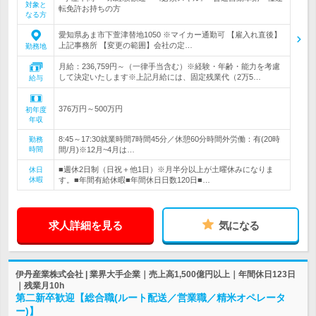
対象と
転免許お持ちの方
なる方
愛知県あま市下萱津替地1050 ※マイカー通勤可 【雇入れ直後】
上記事務所 【変更の範囲】会社の定…
勤務地
月給：236,759円～（一律手当含む）※経験・年齢・能力を考慮
して決定いたします※上記月給には、固定残業代（2万5…
給与
376万円～500万円
初年度
年収
8:45～17:30就業時間7時間45分／休憩60分時間外労働：有(20時
勤務
時間
間/月)※12月~4月は…
■週休2日制（日祝＋他1日）※月半分以上が土曜休みになりま
休日
休暇
す。■年間有給休暇■年間休日日数120日■…
求人詳細を見る
気になる
伊丹産業株式会社 | 業界大手企業｜売上高1,500億円以上｜年間休日123日
｜残業月10h
第二新卒歓迎【総合職(ルート配送／営業職／精米オペレータ
ー)】