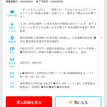
情報更新日：2026/08/07
終了予定日：
2026/09/03
「ずっと立ちっぱなし」「接客だけ」ではありません◎アニメや
キャラクター関連も多数！会場づくり～運営まで携われる仕事で
仕事内容
す！
【 20～30代活躍中♪ 】★文化祭や学園祭が好きだった方、創り上
げることが好きな方は楽しめる仕事です ★未経験OK★第二新卒
対象と
歓迎
なる方
愛知県勤務 ◎希望制で出張可能 ◎転勤なし ◎交通費全額支給 ◆
本社 愛知県名古屋市中村区椿町5-…
勤務地
月給23万円～35万円＋残業代全額支給＋諸手当＜モデル月収例＞
◆月収30万円／30歳※年齢や経験などを考慮の上、支給…
給与
300万円～400万円
初年度
年収
# ◆9時00分～21時00分の間でシフト制 (実働8時間)# ▼ シフト
勤務
時間
例・09：00～18：00…
★年間休日109日★【休日】◆月8～9日（シフト制）※希望休み
休日
休暇
制度あり【休暇】◆有給◆慶弔◆産前産後…
求人詳細を見る
気になる