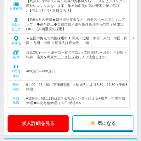
【残業1日平均1H未満】既存のお客様から二―ズをヒアリング→
商材のレンタルをご提案！業界知名度の高い安定企業で活躍
仕事内容
♪【借上げ社宅・退職金あり】
【約6ヵ月の研修★資格取得支援など、自分のペースでスキルア
ップ】◆高卒以上◆普通自動車運転免許をお持ちの方（AT限定
対象と
OK）【人柄重視の採用】
なる方
★全国の拠点で積極採用中★ 関東・近畿・中部・東北・中国・四
国・九州・沖縄 ※配属先は最大限、ご希…
勤務地
月給28万円～＋諸手当＋賞与年2回（支給実績3ヶ月分）※経験・
年齢・能力を考慮の上、当社規定により決定します。 …
給与
400万円～600万円
初年度
年収
9：00～18：00（実働8時間）※配属先により8:30～17:30（実働8
勤務
時間
時間）
■週休2日制(土日祝日)※会社カレンダーによる■夏季・年末年始
休日
休暇
休暇 ■年次有給休暇（20日/所得率5…
求人詳細を見る
気になる