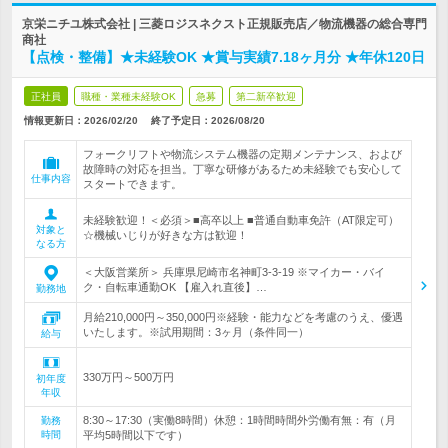
京栄ニチユ株式会社 | 三菱ロジスネクスト正規販売店／物流機器の総合専門
商社
【点検・整備】★未経験OK ★賞与実績7.18ヶ月分 ★年休120日
正社員
職種・業種未経験OK
急募
第二新卒歓迎
情報更新日：2026/02/20
終了予定日：
2026/08/20
フォークリフトや物流システム機器の定期メンテナンス、および
故障時の対応を担当。丁寧な研修があるため未経験でも安心して
仕事内容
スタートできます。
未経験歓迎！＜必須＞■高卒以上 ■普通自動車免許（AT限定可）
対象と
☆機械いじりが好きな方は歓迎！
なる方
＜大阪営業所＞ 兵庫県尼崎市名神町3‐3-19 ※マイカー・バイ
ク・自転車通勤OK 【雇入れ直後】…
勤務地
月給210,000円～350,000円※経験・能力などを考慮のうえ、優遇
いたします。※試用期間：3ヶ月（条件同一）
給与
330万円～500万円
初年度
年収
8:30～17:30（実働8時間）休憩：1時間時間外労働有無：有（月
勤務
時間
平均5時間以下です）