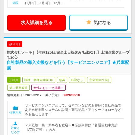
休暇
(1月2日、1月3日、12月…
求人詳細を見る
気になる
残り1日
株式会社ソーキ | 【年休125日/完全土日祝休み/転勤なし】上場企業グループ
で安心
自社製品の導入支援などを行う【サービスエンジニア】★兵庫配
属
正社員
職種・業種未経験OK
急募
転勤なし
完全週休2日制
第二新卒歓迎
女性のおしごと掲載中
情報更新日：2026/02/17
終了予定日：
2026/08/10
サービスエンジニアとして、ゼネコンなどのお客様に自社商品で
ある自動測量システムの説明・商品納品・アフターフォローなど
仕事内容
をお任せします！
＜未経験・第二新卒者も歓迎＞◆必須条件は『普通自動車免許
対象と
（AT限定可）』のみ！
なる方