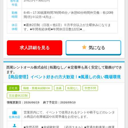
376万円～500万円
初年度
年収
8:45～17:30就業時間7時間45分／休憩60分時間外労働：有(20時
勤務
時間
間/月)※12月~4月は…
■週休2日制（日祝＋他1日）※月半分以上が土曜休みになりま
休日
休暇
す。■年間有給休暇■年間休日日数122日■…
求人詳細を見る
気になる
西尾レントオール株式会社 | 転勤なし／★定着率も高く安定して勤務ができ
ます。
【商品管理】イベント好きの方大歓迎！■風通しの良い職場環境
正社員
職種・業種未経験OK
急募
転勤なし
学歴不問
完全週休2日制
情報更新日：2026/06/19
終了予定日：
2026/09/10
営業所内にて、イベントで使用されるテントや椅子などのレンタ
ル商品の在庫確認や出荷準備をお任せします。
仕事内容
■学歴不問 ■未経験歓迎 《必須スキル》■普通自動車第一種運