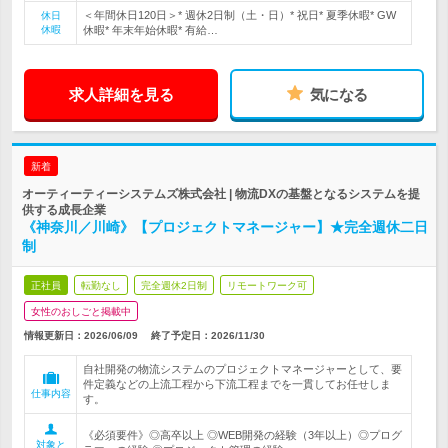
＜年間休日120日＞* 週休2日制（土・日）* 祝日* 夏季休暇* GW
休日
休暇
休暇* 年末年始休暇* 有給…
求人詳細を見る
気になる
新着
オーティーティーシステムズ株式会社 | 物流DXの基盤となるシステムを提
供する成長企業
《神奈川／川崎》【プロジェクトマネージャー】★完全週休二日
制
正社員
転勤なし
完全週休2日制
リモートワーク可
女性のおしごと掲載中
情報更新日：2026/06/09
終了予定日：
2026/11/30
自社開発の物流システムのプロジェクトマネージャーとして、要
件定義などの上流工程から下流工程までを一貫してお任せしま
仕事内容
す。
《必須要件》◎高卒以上 ◎WEB開発の経験（3年以上）◎プログ
対象と