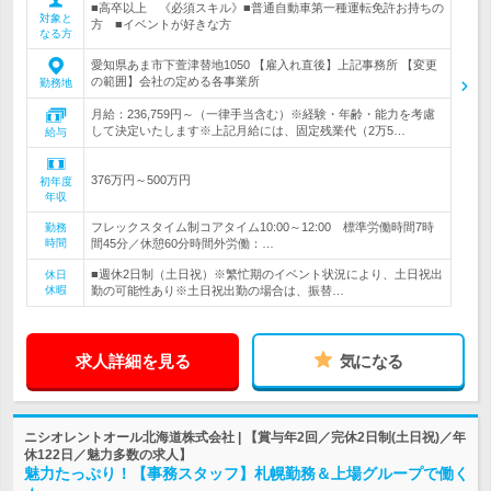
■高卒以上 《必須スキル》■普通自動車第一種運転免許お持ちの
対象と
方 ■イベントが好きな方
なる方
愛知県あま市下萱津替地1050 【雇入れ直後】上記事務所 【変更
の範囲】会社の定める各事業所
勤務地
月給：236,759円～（一律手当含む）※経験・年齢・能力を考慮
して決定いたします※上記月給には、固定残業代（2万5…
給与
376万円～500万円
初年度
年収
フレックスタイム制コアタイム10:00～12:00 標準労働時間7時
勤務
時間
間45分／休憩60分時間外労働：…
■週休2日制（土日祝）※繁忙期のイベント状況により、土日祝出
休日
休暇
勤の可能性あり※土日祝出勤の場合は、振替…
求人詳細を見る
気になる
ニシオレントオール北海道株式会社 | 【賞与年2回／完休2日制(土日祝)／年
休122日／魅力多数の求人】
魅力たっぷり！【事務スタッフ】札幌勤務＆上場グループで働く