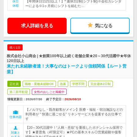
【年間休日112日以上！】* 週休2日制(シフト制)※会社カレンダ
休日
休暇
ーによる※1ヶ月前にシフトを組むた…
求人詳細を見る
気になる
残り1日
株式会社小山商会 | ★創業100年以上続く老舗企業★20～30代活躍中★年休
120日以上
来たれ未経験者達！大事なのはトークより信頼関係【ルート営
業】
正社員
職種・業種未経験OK
急募
学歴不問
完全週休2日制
第二新卒歓迎
女性のおしごと掲載中
情報更新日：2026/07/30
終了予定日：
2026/08/10
【ノルマなし・既存顧客がメイン】医療・福祉・宿泊施設などの
利用者が ” 快適に過ごせる” リネンサービスを提案するお仕事で
仕事内容
す
【20～30代活躍中！“人柄・意欲”を重視したポテンシャル採用で
す】★要普免（AT限定可）★PCの基本スキル◎営業経験や接客
対象と
経験があれば活かせます！
なる方