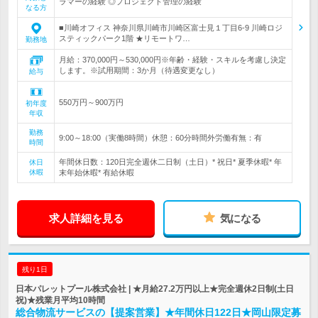
ラマーの経験 ◎プロジェクト管理の経験
なる方
■川崎オフィス 神奈川県川崎市川崎区富士見１丁目6-9 川崎ロジ
スティックパーク1階 ★リモートワ…
勤務地
月給：370,000円～530,000円※年齢・経験・スキルを考慮し決定
します。※試用期間：3か月（待遇変更なし）
給与
550万円～900万円
初年度
年収
勤務
9:00～18:00（実働8時間）休憩：60分時間外労働有無：有
時間
年間休日数：120日完全週休二日制（土日）* 祝日* 夏季休暇* 年
休日
休暇
末年始休暇* 有給休暇
求人詳細を見る
気になる
残り1日
日本パレットプール株式会社 | ★月給27.2万円以上★完全週休2日制(土日
祝)★残業月平均10時間
総合物流サービスの【提案営業】★年間休日122日★岡山限定募