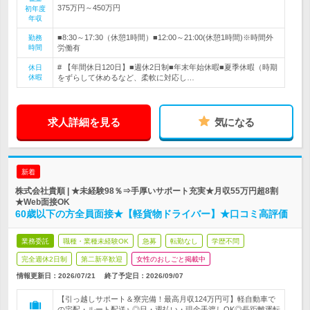
375万円～450万円
初年度
年収
■8:30～17:30（休憩1時間）■12:00～21:00(休憩1時間)※時間外
勤務
時間
労働有
# 【年間休日120日】■週休2日制■年末年始休暇■夏季休暇（時期
休日
休暇
をずらして休めるなど、柔軟に対応し…
求人詳細を見る
気になる
新着
株式会社貴順 | ★未経験98％⇒手厚いサポート充実★月収55万円超8割
★Web面接OK
60歳以下の方全員面接★【軽貨物ドライバー】★口コミ高評価
業務委託
職種・業種未経験OK
急募
転勤なし
学歴不問
完全週休2日制
第二新卒歓迎
女性のおしごと掲載中
情報更新日：2026/07/21
終了予定日：
2026/09/07
【引っ越しサポート＆寮完備！最高月収124万円可】軽自動車で
の宅配・ルート配送♪ ◎日・週払い・現金手渡しOK◎長距離運転