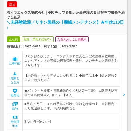
新着
清和ウエックス株式会社 | ◆ICチップを用いた最先端の商品管理で成長を続
ける企業
＼未経験歓迎／リネン製品の【機械メンテナンス】★年休110日
♪
正社員
職種・業種未経験OK
女性のおしごと掲載中
情報更新日：2026/06/12
終了予定日：
2026/12/03
リネン類を扱うクリーニング工場内にある大型洗濯機や乾燥機、
コンベアといった設備の稼働管理や修理、メンテナンス業務をお
仕事内容
任せします。
【未経験・キャリアチェンジ歓迎！】◆高卒以上◆社会人経験3
対象と
年以上お持ちの方
なる方
★バイク・自転車・電車通勤OK 《大阪第一工場》 大阪府大阪市
住之江区南港東2丁目2-39 【雇入…
勤務地
■月給25万円～ ＋各種手当※経験・年齢を考慮の上、当社規定に
より優遇致します。※試用期間なし
給与
375万円～540万円
初年度
年収