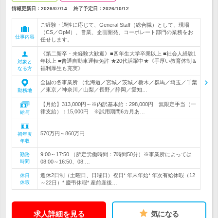
情報更新日：2026/07/14
終了予定日：
2026/10/12
ご経験・適性に応じて、General Staff（総合職）として、現場
（CS／OpM）、営業、企画開発、コーポレート部門の業務をお
仕事内容
任せします。
《第二新卒・未経験大歓迎》■四年生大学卒業以上 ■社会人経験1
年以上 ■普通自動車運転免許 ★20代活躍中★《手厚い教育体制＆
対象と
福利厚生も充実》
なる方
全国の各事業所 （北海道／宮城／茨城／栃木／群馬／埼玉／千葉
／東京／神奈川／山梨／長野／静岡／愛知…
勤務地
【月給】313,000円～※内訳基本給：298,000円 無限定手当（一
律支給）：15,000円 ※試用期間6カ月あ…
給与
570万円～860万円
初年度
年収
9:00～17:50 （所定労働時間：7時間50分）※事業所によっては
勤務
時間
08:00～16:50、08:…
週休2日制（土曜日、日曜日）祝日* 年末年始* 年次有給休暇（12
休日
休暇
～22日）* 慶弔休暇* 産前産後…
求人詳細を見る
気になる