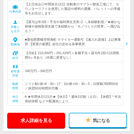
【土日休み◎年間休日121】自動車のマフラー製造工場にて、カ
ウンターリフトを使用した製品や材料の運搬、パレットへの準備
仕事内容
等をお任せします。
【賞与は年2回！手当や福利厚生充実♪】＼未経験歓迎／★確かな
研修や資格取得支援で未経験から「モノづくりの世界」へ飛び込
対象と
もう！
なる方
■愛知県豊橋市明海町 ※マイカー通勤可 【雇入れ直後】上記事業
所 【変更の範囲】会社の定める各事業所
勤務地
【月給】210,000円～261,429円＋各種手当＋賞与年2回※試用期
間3ヶ月あり（待遇に変更なし）
給与
340万円～340万円
初年度
年収
シフト制<昼>8：30～17：10<夜>20：30～5：10実動7時間50分
勤務
時間
／休憩50分時間外労働…
# ★年間休日121日★【休日】* 週休2日制（土日）【休暇】* 年次
休日
休暇
有給休暇 など※配属先により…
求人詳細を見る
気になる