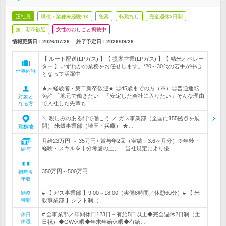
正社員
職種・業種未経験OK
急募
転勤なし
完全週休2日制
第二新卒歓迎
女性のおしごと掲載中
情報更新日：2026/07/28
終了予定日：
2026/09/28
【 ルート配送(LPガス) 】【 提案営業(LPガス) 】【 精米オペレー
ター 】いずれかの業務をお任せします。*20～30代の若手が中心
仕事内容
となって活躍中
★未経験者・第二新卒歓迎★ ◎45歳までの方（※）◎普通運転
免許 「地元で働きたい」「安定した会社に入りたい」そんな理由
対象と
で入社した先輩も！
なる方
＼ 親しみのある街で働こう ／ ガス事業部（全国に155拠点を展
開） 米穀事業部（埼玉・兵庫） ★…
勤務地
月給23万円 ～ 35万円+ 賞与年2回（実績：3.6ヶ月分）※年齢・
経験・スキルを十分考慮の上、 当社規定により優…
給与
350万円～500万円
初年度
年収
# 【 ガス事業部 】9:00～18:00（実働8時間／休憩60分）# 【 米
勤務
時間
穀事業部 】シフト制（…
# 全事業部／年間休日123日＋有給5日以上◆完全週休2日制（土
休日
休暇
日祝）◆GW休暇◆年末年始休暇◆有給…