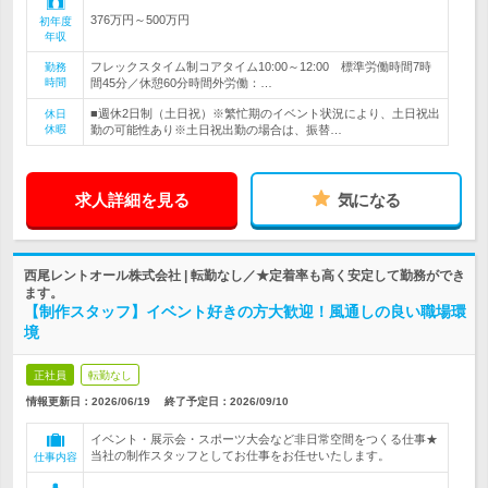
376万円～500万円
初年度
年収
フレックスタイム制コアタイム10:00～12:00 標準労働時間7時
勤務
時間
間45分／休憩60分時間外労働：…
■週休2日制（土日祝）※繁忙期のイベント状況により、土日祝出
休日
休暇
勤の可能性あり※土日祝出勤の場合は、振替…
求人詳細を見る
気になる
西尾レントオール株式会社 | 転勤なし／★定着率も高く安定して勤務ができ
ます。
【制作スタッフ】イベント好きの方大歓迎！風通しの良い職場環
境
正社員
転勤なし
情報更新日：2026/06/19
終了予定日：
2026/09/10
イベント・展示会・スポーツ大会など非日常空間をつくる仕事★
当社の制作スタッフとしてお仕事をお任せいたします。
仕事内容