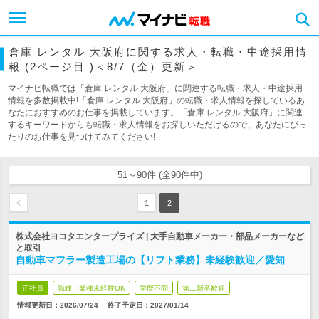
倉庫 レンタル 大阪府に関する求人・転職・中途採用情
報 (2ページ目 )＜8/7（金）更新＞
マイナビ転職では「倉庫 レンタル 大阪府」に関連する転職・求人・中途採用
情報を多数掲載中!「倉庫 レンタル 大阪府」の転職・求人情報を探しているあ
なたにおすすめのお仕事を掲載しています。「倉庫 レンタル 大阪府」に関連
するキーワードからも転職・求人情報をお探しいただけるので、あなたにぴっ
たりのお仕事を見つけてみてください!
51～90件 (全90件中)
1
2
株式会社ヨコタエンタープライズ | 大手自動車メーカー・部品メーカーなど
と取引
自動車マフラー製造工場の【リフト業務】未経験歓迎／愛知
正社員
職種・業種未経験OK
学歴不問
第二新卒歓迎
情報更新日：2026/07/24
終了予定日：
2027/01/14