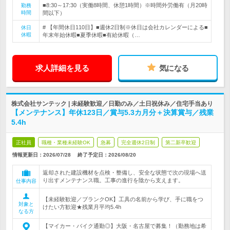
■8:30～17:30（実働8時間、休憩1時間）※時間外労働有（月20時
勤務
時間
間以下）
# 【年間休日110日】■週休2日制※休日は会社カレンダーによる■
休日
休暇
年末年始休暇■夏季休暇■有給休暇（…
求人詳細を見る
気になる
株式会社サンテック | 未経験歓迎／日勤のみ／土日祝休み／住宅手当あり
【メンテナンス】年休123日／賞与5.3カ月分＋決算賞与／残業
5.4h
正社員
職種・業種未経験OK
急募
完全週休2日制
第二新卒歓迎
情報更新日：2026/07/28
終了予定日：
2026/08/20
返却された建設機材を点検・整備し、安全な状態で次の現場へ送
り出すメンテナンス職。工事の進行を陰から支えます。
仕事内容
【未経験歓迎／ブランクOK】工具の名前から学び、手に職をつ
対象と
けたい方歓迎★残業月平均5.4h
なる方
【マイカー・バイク通勤◎】大阪・名古屋で募集！（勤務地は希