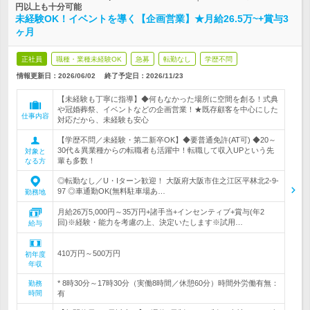
円以上も十分可能
未経験OK！イベントを導く【企画営業】★月給26.5万~+賞与3
ヶ月
正社員
職種・業種未経験OK
急募
転勤なし
学歴不問
情報更新日：2026/06/02
終了予定日：
2026/11/23
【未経験も丁寧に指導】◆何もなかった場所に空間を創る！式典
や冠婚葬祭、イベントなどの企画営業！★既存顧客を中心にした
仕事内容
対応だから、未経験も安心
【学歴不問／未経験・第二新卒OK】◆要普通免許(AT可) ◆20～
30代＆異業種からの転職者も活躍中！転職して収入UPという先
対象と
輩も多数！
なる方
◎転勤なし／U・Iターン歓迎！ 大阪府大阪市住之江区平林北2-9-
97 ◎車通勤OK(無料駐車場あ…
勤務地
月給26万5,000円～35万円+諸手当+インセンティブ+賞与(年2
回)※経験・能力を考慮の上、決定いたします※試用…
給与
410万円～500万円
初年度
年収
* 8時30分～17時30分（実働8時間／休憩60分）時間外労働有無：
勤務
時間
有