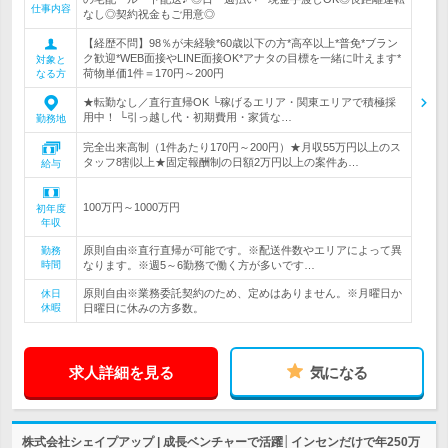
仕事内容
なし◎契約祝金もご用意◎
【経歴不問】98％が未経験*60歳以下の方*高卒以上*普免*ブラン
ク歓迎*WEB面接やLINE面接OK*アナタの目標を一緒に叶えます*
対象と
荷物単価1件＝170円～200円
なる方
★転勤なし／直行直帰OK └稼げるエリア・関東エリアで積極採
用中！ └引っ越し代・初期費用・家賃な…
勤務地
完全出来高制（1件あたり170円～200円）★月収55万円以上のス
タッフ8割以上★固定報酬制の日額2万円以上の案件あ…
給与
100万円～1000万円
初年度
年収
原則自由※直行直帰が可能です。※配送件数やエリアによって異
勤務
時間
なります。※週5～6勤務で働く方が多いです…
原則自由※業務委託契約のため、定めはありません。※月曜日か
休日
休暇
日曜日に休みの方多数。
求人詳細を見る
気になる
株式会社シェイプアップ | 成長ベンチャーで活躍│インセンだけで年250万