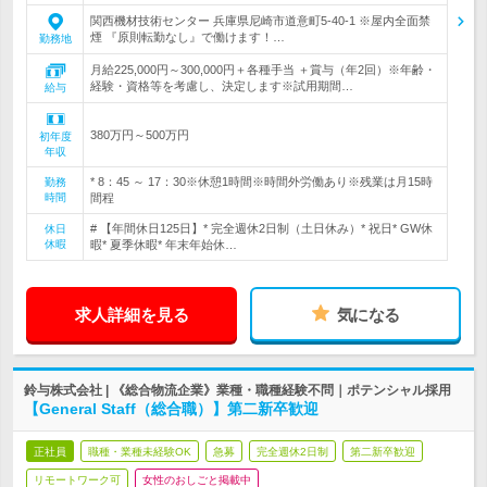
関西機材技術センター 兵庫県尼崎市道意町5-40-1 ※屋内全面禁
煙 『原則転勤なし』で働けます！…
勤務地
月給225,000円～300,000円＋各種手当 ＋賞与（年2回）※年齢・
経験・資格等を考慮し、決定します※試用期間…
給与
380万円～500万円
初年度
年収
* 8：45 ～ 17：30※休憩1時間※時間外労働あり※残業は月15時
勤務
時間
間程
# 【年間休日125日】* 完全週休2日制（土日休み）* 祝日* GW休
休日
休暇
暇* 夏季休暇* 年末年始休…
求人詳細を見る
気になる
鈴与株式会社 | 《総合物流企業》業種・職種経験不問｜ポテンシャル採用
【General Staff（総合職）】第二新卒歓迎
正社員
職種・業種未経験OK
急募
完全週休2日制
第二新卒歓迎
リモートワーク可
女性のおしごと掲載中