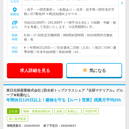
なる方
＜岩手・一関営業所＞ ＜転勤あり＞ 住所：岩手県一関市滝沢字
鶴ヶ沢7番地39 ※商品知識向上やマネ…
勤務地
月給210,000円～242,000円（一律手当を含む）※経験・年齢・能
力を考慮して決定いたします。※試用期間3ヶ月…
給与
8:30～17:30所定労働時間：8時間休憩時間：60分時間外労働有
勤務
時間
無：有
# ＜年間休日125日＞◇完全週休二日制（土日）◇祝日◇GW◇夏
休日
休暇
季休暇◇年末年始休暇◇有給休暇（10…
求人詳細を見る
気になる
東日化研産業株式会社 | 防水材トップクラスシェア『化研マテリアル』グル
ープ★転勤なし
年間休日120日以上！建物を守る【ルート営業】残業月平均20h
正社員
職種・業種未経験OK
急募
転勤なし
学歴不問
第二新卒歓迎
情報更新日：2026/05/29
終了予定日：
2026/08/27