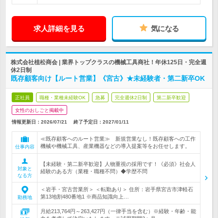
求人詳細を見る
気になる
株式会社植松商会 | 業界トップクラスの機械工具商社！年休125日・完全週
休2日制
既存顧客向け【ルート営業】《宮古》★未経験者・第二新卒OK
正社員
職種・業種未経験OK
急募
完全週休2日制
第二新卒歓迎
女性のおしごと掲載中
情報更新日：2026/07/21
終了予定日：
2027/01/11
≪既存顧客へのルート営業≫ 新規営業なし！既存顧客への工作
機械や機械工具、産業機器などの導入提案等をお任せします。
仕事内容
【未経験・第二新卒歓迎】人物重視の採用です！《必須》社会人
対象と
経験のある方（業種・職種不問）◆学歴不問
なる方
＜岩手・宮古営業所＞ ＜転勤あり＞ 住所：岩手県宮古市津軽石
第13地割480番地1 ※商品知識向上…
勤務地
月給213,764円～263,427円（一律手当を含む）※経験・年齢・能