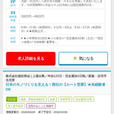
月給：21万円～＋諸手当※経験・スキルを考慮して決定いたしま
す。※試用期間3ヵ月あり※上記月給には固定残業代(14,…
給与
330万円～450万円
初年度
年収
8:00～17:00（休憩60分）※12月～3月は、8:15～17:15（休憩60
勤務
時間
分）# ★残業は月…
# ★☆年間休日126日★☆≪休日≫* 完全週休2日制（土日）* 祝日
休日
休暇
≪休暇≫* GW休暇* 夏季休…
求人詳細を見る
気になる
株式会社植松商会 | 上場企業／年休125日・完全週休2日制／家族・住宅手
当充実
日本のモノづくりを支える！商社の【ルート営業】★未経験者
OK
正社員
職種・業種未経験OK
急募
学歴不問
完全週休2日制
第二新卒歓迎
女性のおしごと掲載中
情報更新日：2026/04/28
終了予定日：
2026/10/26