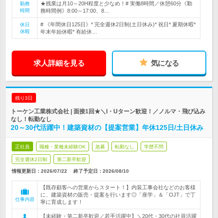
★残業は月10～20H程度と少なめ！# 実働8時間／休憩60分《勤
勤務
時間
務時間例》8:00～17:00、8…
# 《年間休日125日》* 完全週休2日制(土日休み)* 祝日* 夏期休暇*
休日
休暇
年末年始休暇* 有給休…
求人詳細を見る
気になる
残り3日
トーケン工業株式会社 | 面接1回★＼I・Uターン歓迎！／ノルマ・飛び込み
なし！転勤なし
20～30代活躍中！建築資材の【提案営業】年休125日/土日休み
正社員
職種・業種未経験OK
急募
転勤なし
学歴不問
完全週休2日制
第二新卒歓迎
情報更新日：2026/07/22
終了予定日：
2026/08/10
【既存顧客への営業からスタート！】内装工事会社などのお客様
に、建築資材の販売・提案を行います◎「座学」＆「OJT」で丁
仕事内容
寧に育成します！
【未経験・第二新卒歓迎／若手活躍中】＼20代・30代の社員活躍