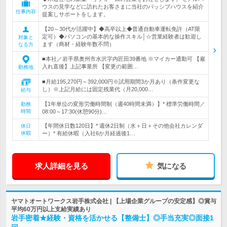
ウスの見学などに訪れたお客さまに当社のパッシブハウスを紹介
仕事内容
提案しサポートをします。
【20～30代が活躍中】◆高卒以上◆普通自動車運転免許（AT限
定可）◆パソコンの基本的な操作スキル│☆営業経験者は歓迎し
対象と
ます（商材・経験年数不問）
なる方
■本社／岩手県奥州市水沢字内匠田39番地 ※マイカー通勤可 【雇
入れ直後】上記事業所 【変更の範囲…
勤務地
■月給195,270円～392,000円※試用期間3か月あり（条件変更な
し）※上記月給には固定残業代（月20,000…
給与
【1年単位の変形労働時間制（週40時間未満）】* 標準労働時間／
勤務
時間
08:00～17:30(休憩90分)…
【年間休日数120日】* 週休2日制（水＋日＋その他会社カレンダ
休日
休暇
ー）* 有給休暇（入社6か月経過後1…
求人詳細を見る
気になる
ヤマトオートワークス岩手株式会社 | 【上場企業グループの安定感】◎賞与
平均60万円以上支給実績あり
岩手密着★経験・資格を活かせる【整備士】◎手当充実◎面接1