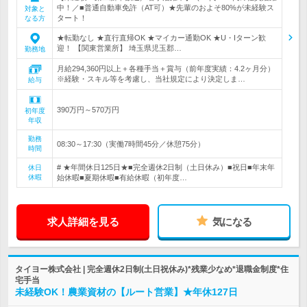
中！／■普通自動車免許（AT可）★先輩のおよそ80%が未経験ス
対象と
タート！
なる方
★転勤なし ★直行直帰OK ★マイカー通勤OK ★U・Iターン歓
迎！ 【関東営業所】 埼玉県児玉郡…
勤務地
月給294,360円以上＋各種手当＋賞与（前年度実績：4.2ヶ月分）
※経験・スキル等を考慮し、当社規定により決定しま…
給与
390万円～570万円
初年度
年収
勤務
08:30～17:30（実働7時間45分／休憩75分）
時間
# ★年間休日125日★■完全週休2日制（土日休み）■祝日■年末年
休日
休暇
始休暇■夏期休暇■有給休暇（初年度…
求人詳細を見る
気になる
タイヨー株式会社 | 完全週休2日制(土日祝休み)*残業少なめ*退職金制度*住
宅手当
未経験OK！農業資材の【ルート営業】★年休127日