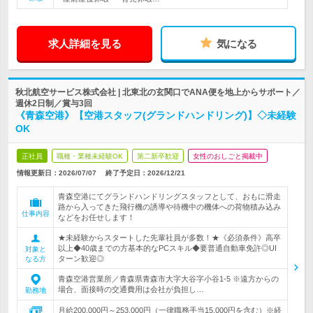
求人詳細を見る
気になる
秋北航空サービス株式会社 | 北東北の玄関口でANA便を地上からサポート／
週休2日制／賞与3回
《青森空港》【空港スタッフ(グランドハンドリング)】◇未経験
OK
正社員
職種・業種未経験OK
第二新卒歓迎
女性のおしごと掲載中
情報更新日：2026/07/07
終了予定日：
2026/12/21
青森空港にてグランドハンドリングスタッフとして、おもに滑走
路から入ってきた飛行機の誘導や待機中の機体への荷物積み込み
仕事内容
などをお任せします！
★未経験からスタートした先輩社員が多数！★《必須条件》高卒
以上◆40歳までの方基本的なPCスキル◆要普通自動車免許◎UI
対象と
ターン歓迎◎
なる方
青森空港営業所／青森県青森市大字大谷字小谷1-5 ※遠方からの
場合、面接時の交通費用は会社が負担し…
勤務地
月給200,000円～253,000円（一律職務手当15,000円を含む）※経