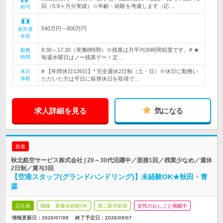
回（5.9ヶ月分実績）☆年齢・経験を考慮します（応…
給与
540万円～800万円
初年度
年収
8:30～17:30（実働8時間）※残業は月平均30時間程度です。# ★
勤務
時間
毎週水曜日はノー残業デー！定…
# 【年間休日126日】* 完全週休2日制（土・日）※休日に勤務い
休日
休暇
ただいた方は平日に振替休日を取得で…
求人詳細を見る
気になる
新着
秋北航空サービス株式会社 | 20～30代活躍中／面接1回／残業少なめ／週休
2日制／賞与3回
【空港スタッフ(グランドハンドリング)】未経験OK★秋田・青
森
正社員
職種・業種未経験OK
第二新卒歓迎
女性のおしごと掲載中
情報更新日：2026/07/08
終了予定日：
2026/09/07