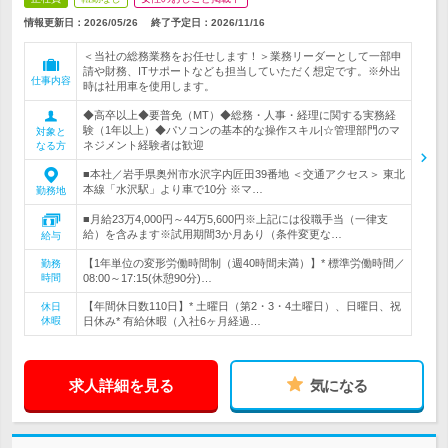
情報更新日：2026/05/26
終了予定日：
2026/11/16
＜当社の総務業務をお任せします！＞業務リーダーとして一部申
請や財務、ITサポートなども担当していただく想定です。※外出
仕事内容
時は社用車を使用します。
◆高卒以上◆要普免（MT）◆総務・人事・経理に関する実務経
験（1年以上）◆パソコンの基本的な操作スキル|☆管理部門のマ
対象と
ネジメント経験者は歓迎
なる方
■本社／岩手県奥州市水沢字内匠田39番地 ＜交通アクセス＞ 東北
本線「水沢駅」より車で10分 ※マ…
勤務地
■月給23万4,000円～44万5,600円※上記には役職手当（一律支
給）を含みます※試用期間3か月あり（条件変更な…
給与
【1年単位の変形労働時間制（週40時間未満）】* 標準労働時間／
勤務
時間
08:00～17:15(休憩90分)…
【年間休日数110日】* 土曜日（第2・3・4土曜日）、日曜日、祝
休日
休暇
日休み* 有給休暇（入社6ヶ月経過…
求人詳細を見る
気になる