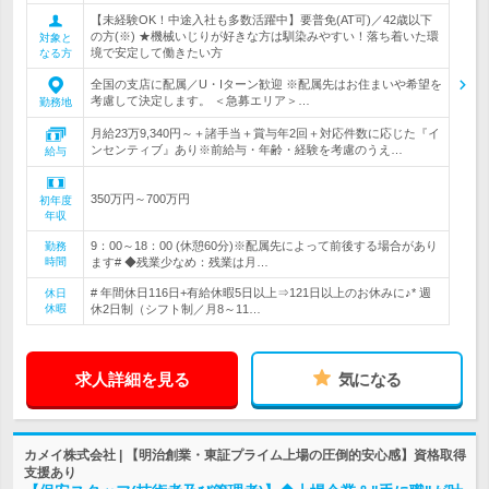
【未経験OK！中途入社も多数活躍中】要普免(AT可)／42歳以下
の方(※) ★機械いじりが好きな方は馴染みやすい！落ち着いた環
対象と
境で安定して働きたい方
なる方
全国の支店に配属／U・Iターン歓迎 ※配属先はお住まいや希望を
考慮して決定します。 ＜急募エリア＞…
勤務地
月給23万9,340円～＋諸手当＋賞与年2回＋対応件数に応じた『イ
ンセンティブ』あり※前給与・年齢・経験を考慮のうえ…
給与
350万円～700万円
初年度
年収
9：00～18：00 (休憩60分)※配属先によって前後する場合があり
勤務
時間
ます# ◆残業少なめ：残業は月…
# 年間休日116日+有給休暇5日以上⇒121日以上のお休みに♪* 週
休日
休暇
休2日制（シフト制／月8～11…
求人詳細を見る
気になる
カメイ株式会社 | 【明治創業・東証プライム上場の圧倒的安心感】資格取得
支援あり