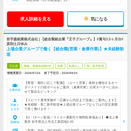
* 有給休暇（3か月経過後／15…
求人詳細を見る
気になる
岩手森紙業株式会社 | 【総合製紙企業『王子グループ』】#賞与3.5ヶ月分#
原則土日休み
上場企業グループで働く【総合職(営業・倉庫作業)】★未経験歓
迎
正社員
職種・業種未経験OK
急募
転勤なし
第二新卒歓迎
情報更新日：2026/07/24
終了予定日：
2026/09/24
【希望・適性に応じて配属】［ルート営業］食材を梱包するオー
ダーメイドの段ボールをご案内 ［倉庫作業］出荷オーダーに合わ
仕事内容
せて製品をピッキング
【スピード選考実施中！応募から内定まで迅速にご案内します】
★未経験・第二新卒歓迎★上場企業グループならではの安定基盤
対象と
で長く働けます！
なる方
【U・Iターン歓迎／マイカー通勤可※無料駐車場あり】 ◆北上事
業所 岩手県北上市北工業団地2-20
勤務地
［営業］月給：292,900円～323,500円＋賞与年2回＋諸手当［倉