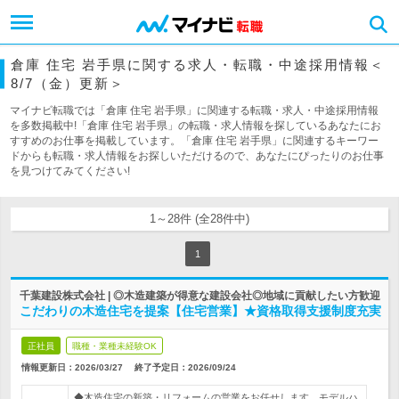
倉庫 住宅 岩手県に関する求人・転職・中途採用情報＜
8/7（金）更新＞
マイナビ転職では「倉庫 住宅 岩手県」に関連する転職・求人・中途採用情報
を多数掲載中!「倉庫 住宅 岩手県」の転職・求人情報を探しているあなたにお
すすめのお仕事を掲載しています。「倉庫 住宅 岩手県」に関連するキーワー
ドからも転職・求人情報をお探しいただけるので、あなたにぴったりのお仕事
を見つけてみてください!
1～28件 (全28件中)
1
千葉建設株式会社 | ◎木造建築が得意な建設会社◎地域に貢献したい方歓迎
こだわりの木造住宅を提案【住宅営業】★資格取得支援制度充実
正社員
職種・業種未経験OK
情報更新日：2026/03/27
終了予定日：
2026/09/24
◆木造住宅の新築・リフォームの営業をお任せします。モデルハ