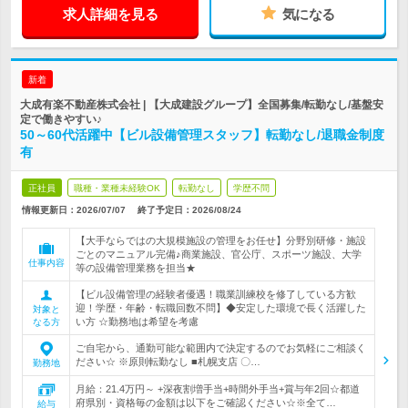
求人詳細を見る
気になる
新着
大成有楽不動産株式会社 | 【大成建設グループ】全国募集/転勤なし/基盤安
定で働きやすい♪
50～60代活躍中【ビル設備管理スタッフ】転勤なし/退職金制度
有
正社員
職種・業種未経験OK
転勤なし
学歴不問
情報更新日：2026/07/07
終了予定日：
2026/08/24
【大手ならではの大規模施設の管理をお任せ】分野別研修・施設
ごとのマニュアル完備♪商業施設、官公庁、スポーツ施設、大学
仕事内容
等の設備管理業務を担当★
【ビル設備管理の経験者優遇！職業訓練校を修了している方歓
迎！学歴・年齢・転職回数不問】◆安定した環境で長く活躍した
対象と
い方 ☆勤務地は希望を考慮
なる方
ご自宅から、通勤可能な範囲内で決定するのでお気軽にご相談く
ださい☆ ※原則転勤なし ■札幌支店 〇…
勤務地
月給：21.4万円～ +深夜割増手当+時間外手当+賞与年2回☆都道
府県別・資格毎の金額は以下をご確認ください☆※全て…
給与