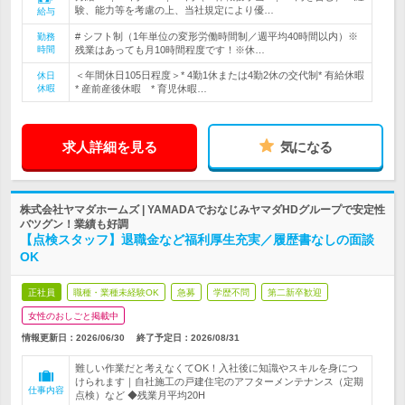
験、能力等を考慮の上、当社規定により優…
給与
# シフト制（1年単位の変形労働時間制／週平均40時間以内）※
勤務
時間
残業はあっても月10時間程度です！※休…
＜年間休日105日程度＞* 4勤1休または4勤2休の交代制* 有給休暇
休日
休暇
* 産前産後休暇 * 育児休暇…
求人詳細を見る
気になる
株式会社ヤマダホームズ | YAMADAでおなじみヤマダHDグループで安定性
バツグン！業績も好調
【点検スタッフ】退職金など福利厚生充実／履歴書なしの面談
OK
正社員
職種・業種未経験OK
急募
学歴不問
第二新卒歓迎
女性のおしごと掲載中
情報更新日：2026/06/30
終了予定日：
2026/08/31
難しい作業だと考えなくてOK！入社後に知識やスキルを身につ
けられます｜自社施工の戸建住宅のアフターメンテナンス（定期
仕事内容
点検）など ◆残業月平均20H