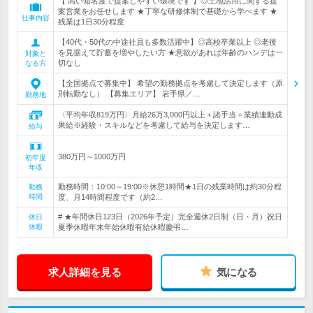
【 高い知名度で提案しやすい環境です 】◎土地活用に関する提
案営業をお任せします ★丁寧な研修体制で基礎から学べます ★
仕事内容
残業は1日30分程度
【40代・50代の中途社員も多数活躍中】◎高校卒業以上 ◎老後
を見据えて貯蓄を増やしたい方 ★意欲があれば年齢のハンデは一
対象と
切なし
なる方
【全国拠点で募集中】 希望の勤務拠点を考慮して決定します（原
則転勤なし） 【募集エリア】 岩手県／…
勤務地
〈平均年収819万円〉月給26万3,000円以上＋諸手当＋業績連動成
果給※経験・スキルなどを考慮して給与を決定します…
給与
380万円～1000万円
初年度
年収
勤務時間：10:00～19:00※休憩1時間★1日の残業時間は約30分程
勤務
時間
度、月14時間程度です（約2…
# ★年間休日123日（2026年予定）完全週休2日制（日・月）祝日
休日
休暇
夏季休暇年末年始休暇有給休暇慶弔…
求人詳細を見る
気になる