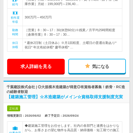
庫作業］月給：199,000円～236,40…
給与
300万円～450万円
初年度
年収
［営業］8：30～17：30(休憩60分)※残業／月平均25時間程度
勤務
時間
［倉庫作業］8：30～17：30…
* 週休2日制（土日休み）※月1回程度、土曜日の普通出勤あり*
休日
休暇
祝日* 年次有給休暇* 慶弔休暇* …
求人詳細を見る
気になる
千葉建設株式会社 | ◎大規模木造建築が得意◎有資格者募集！鉄骨・RC造
の経験者歓迎
【建築施工管理】☆木造建築がメイン☆資格取得支援制度充実
正社員
情報更新日：2026/06/02
終了予定日：
2026/09/24
◆建築施工管理をお任せします。社内の各部門と連携をはかりな
がら、お客さまの望む物件を高品質・納得価格・短工期での施工
仕事内容