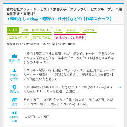
株式会社テクノ・サービス | ＊業界大手『スタッフサービスグループ』 ＊履
歴書不要＊面接1回
＜転勤なし＞検品・箱詰め・仕分けなどの【作業スタッフ】
正社員
職種・業種未経験OK
急募
転勤なし
学歴不問
完全週休2日制
第二新卒歓迎
女性のおしごと掲載中
情報更新日：2026/07/31
終了予定日：
2026/10/08
【安心＆安定の正社員採用】検品、箱詰め、仕分け、事務などの
カンタン業務をお任せ！基本の「キ」から学べる研修あり★残業
仕事内容
少なめ★年休125日
＼スキル・経験・転職回数・ブランク不問／ 正社員デビュー・フ
リーター・離職中・主婦(夫)も大歓迎！【履歴書なしで面接OK】
対象と
スグ働きたい方もぜひ♪
なる方
＼全国各地で積極採用中／ 好きなエリアで働ける！ 転居を伴う
転勤なし！ U・Iターン歓迎！ 全国に…
勤務地
月給18万円～28万円【 東京／千葉／神奈川 】月給23万円～28万
円【 大阪／埼玉 】月給21万円～26万円【 茨…
給与
250万円～350万円
初年度
年収