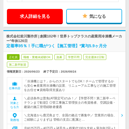
求人詳細を見る
気になる
株式会社前川製作所 | 創業102年！世界トップクラスの産業用冷凍機メーカ
ー*年休126日
定着率95％！手に職がつく【施工管理】*賞与5.9ヶ月分
正社員
職種・業種未経験OK
急募
学歴不問
完全週休2日制
第二新卒歓迎
情報更新日：2026/06/23
終了予定日：
2026/08/24
「冷凍機とは？」からのスタートでもOK！チームで管理するか
ら安心★産業用冷凍機の設置、リニューアル工事などの施工管理
仕事内容
をお任せ★資格取得支援あり
＼必須条件は普免(AT限定可)のみ！／【学歴不問！第二新卒～ベ
テランまで歓迎】◎管工事施工管理技士の有資格者、空調設備・
対象と
建築の施工管理経験者優遇
なる方
＼北海道から鹿児島まで、全国の拠点で募集中／ 営業所の場合、
ご経験によりまずは 管轄の支店に配属と…
勤務地
月給25万円～40万円＋諸手当＋残業代100％支給＋賞与年2回＋1