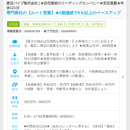
渡辺パイプ株式会社 | ★住宅資材のリーディングカンパニー★安定基盤★年
休121日
専門商社の【ルート営業】★2期連続で5％以上のベースアップ
正社員
職種・業種未経験OK
急募
学歴不問
第二新卒歓迎
情報更新日：2026/07/29
終了予定日：
2026/09/07
【最大の強みは圧倒的な商品数！】お客様のニーズにお応えす
る、幅広い商品の提案をお任せします ★残業は月20～30h程度★
仕事内容
【未経験・第二新卒歓迎！】＼人柄・意欲重視の採用／★20～30
代が活躍中★接客や販売から営業職に転身したい方歓迎★業界経
対象と
験者の方は優遇◎
なる方
日本全国の当社営業所での勤務となります。 ※勤務地は現住所を
考慮し、自宅から通える事業所への配属と…
勤務地
【未経験者】月給20万～35万円【経験者】月給24万円～40万円
※経験・能力・実績・年齢等を考慮の上、当社規定により…
給与
350万円～600万円
初年度
年収
勤務
8:30～17:30(実働8時間／休憩60分）
時間
■年間休日121日■（会社カレンダーに準ずる） 【休日】* 週休2
休日