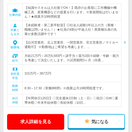
【知識やスキルは入社後でOK！】既存のお客様に工作機械や機
械工具、産業機器などの提案を行います。※新規開拓は行いませ
仕事内容
ん！★残業月10時間程度
【未経験者・第二新卒歓迎】◎社会人経験1年以上の方（業種・
職種は問いません！）★社員の6割が中途入社！異業種出身の先
対象と
輩が多数活躍中です！
なる方
【白河営業所、北上営業所、一関営業所、宮古営業所／マイカー
通勤可】 ※勤務地はご希望を考慮します。…
勤務地
月給21万円～26万6,583円＋諸手当＋賞与2回※経験・年齢・能力
を考慮して決定いたします。※試用期間3ヶ月（待遇…
給与
315万円～387万円
初年度
年収
勤務
8:30～17:30（実働8時間）※残業は月10時間程度です。
時間
【年間休日125日】◇完全週休2日制（土・日）◇祝日◇GW◇夏
休日
休暇
季休暇◇年末年始休暇◇有給休暇（10日…
求人詳細を見る
気になる