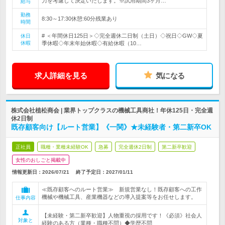
力を考慮して決定いたします。※試用期間3ヶ月…
給与
勤務
8:30～17:30休憩:60分残業あり
時間
# ＜年間休日125日＞◇完全週休二日制（土日）◇祝日◇GW◇夏
休日
休暇
季休暇◇年末年始休暇◇有給休暇（10…
求人詳細を見る
気になる
株式会社植松商会 | 業界トップクラスの機械工具商社！年休125日・完全週
休2日制
既存顧客向け【ルート営業】《一関》★未経験者・第二新卒OK
正社員
職種・業種未経験OK
急募
完全週休2日制
第二新卒歓迎
女性のおしごと掲載中
情報更新日：2026/07/21
終了予定日：
2027/01/11
≪既存顧客へのルート営業≫ 新規営業なし！既存顧客への工作
機械や機械工具、産業機器などの導入提案等をお任せします。
仕事内容
【未経験・第二新卒歓迎】人物重視の採用です！《必須》社会人
対象と
経験のある方（業種・職種不問）◆学歴不問