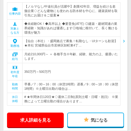
【ノルマなし/中途社員が活躍中】創業42年目、増益を続ける老
舗企業◇どんな建物にも使われる防水材を中心に、建築資材を取
仕事内容
引先にお届け＆ご提案★
◆未経験OK！◆高卒以上 ◆要普免(AT可) ◎建築・建材関連の業
界経験・知識があれば優遇します◎地域に根付いて、長く働ける
対象と
環境が魅力
なる方
【仙台（本社）・盛岡拠点で募集！転勤なし・UIターンも歓迎】
★本社 宮城県仙台市若林区卸町東4丁…
勤務地
月給210,000円～ ＋ 各種手当※年齢、経験、能力の上、優遇いた
します。
給与
350万円～500万円
初年度
年収
早番／7：00～16：00（休憩1時間）遅番／9：00～18：00（休憩
勤務
時間
1時間）※土曜日出勤の場合は…
# ★年間休日120日★◇週休二日制(原則土曜・日曜・祝日) ※業
休日
休暇
務によって土曜出勤の場合があります…
求人詳細を見る
気になる