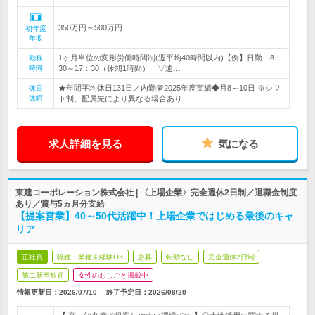
350万円～500万円
初年度
年収
1ヶ月単位の変形労働時間制(週平均40時間以内)【例】日勤 8：
勤務
時間
30～17：30（休憩1時間） ▽通…
★年間平均休日131日／内勤者2025年度実績◆月8～10日 ※シフ
休日
休暇
ト制、配属先により異なる場合あり…
求人詳細を見る
気になる
東建コーポレーション株式会社 | 〈上場企業〉完全週休2日制／退職金制度
あり／賞与5ヵ月分支給
【提案営業】40～50代活躍中！上場企業ではじめる最後のキャ
リア
正社員
職種・業種未経験OK
急募
転勤なし
完全週休2日制
第二新卒歓迎
女性のおしごと掲載中
情報更新日：2026/07/10
終了予定日：
2026/08/20