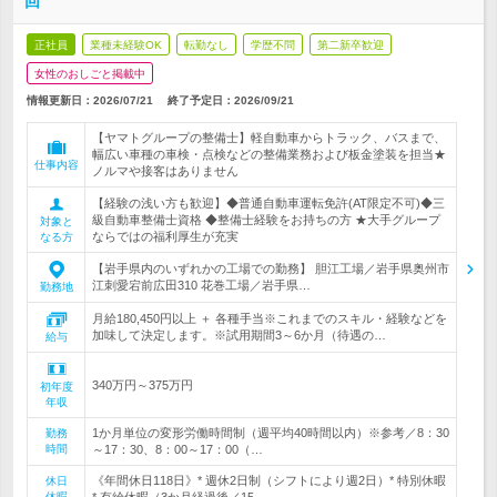
回
正社員
業種未経験OK
転勤なし
学歴不問
第二新卒歓迎
女性のおしごと掲載中
情報更新日：2026/07/21
終了予定日：
2026/09/21
【ヤマトグループの整備士】軽自動車からトラック、バスまで、
幅広い車種の車検・点検などの整備業務および板金塗装を担当★
仕事内容
ノルマや接客はありません
【経験の浅い方も歓迎】◆普通自動車運転免許(AT限定不可)◆三
級自動車整備士資格 ◆整備士経験をお持ちの方 ★大手グループ
対象と
ならではの福利厚生が充実
なる方
【岩手県内のいずれかの工場での勤務】 胆江工場／岩手県奥州市
江刺愛宕前広田310 花巻工場／岩手県…
勤務地
月給180,450円以上 ＋ 各種手当※これまでのスキル・経験などを
加味して決定します。※試用期間3～6か月（待遇の…
給与
340万円～375万円
初年度
年収
1か月単位の変形労働時間制（週平均40時間以内）※参考／8：30
勤務
時間
～17：30、8：00～17：00（…
《年間休日118日》* 週休2日制（シフトにより週2日）* 特別休暇
休日
休暇