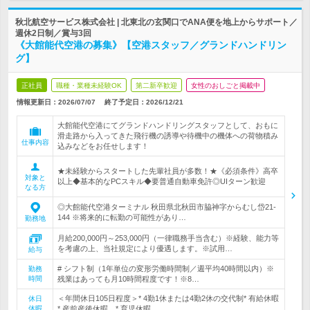
秋北航空サービス株式会社 | 北東北の玄関口でANA便を地上からサポート／
週休2日制／賞与3回
《大館能代空港の募集》【空港スタッフ／グランドハンドリン
グ】
正社員
職種・業種未経験OK
第二新卒歓迎
女性のおしごと掲載中
情報更新日：2026/07/07
終了予定日：
2026/12/21
大館能代空港にてグランドハンドリングスタッフとして、おもに
滑走路から入ってきた飛行機の誘導や待機中の機体への荷物積み
仕事内容
込みなどをお任せします！
★未経験からスタートした先輩社員が多数！★《必須条件》高卒
対象と
以上◆基本的なPCスキル◆要普通自動車免許◎UIターン歓迎
なる方
◎大館能代空港ターミナル 秋田県北秋田市脇神字からむし岱21‐
144 ※将来的に転勤の可能性があり…
勤務地
月給200,000円～253,000円（一律職務手当含む）※経験、能力等
を考慮の上、当社規定により優遇します。※試用…
給与
# シフト制（1年単位の変形労働時間制／週平均40時間以内）※
勤務
時間
残業はあっても月10時間程度です！※8…
＜年間休日105日程度＞* 4勤1休または4勤2休の交代制* 有給休暇
休日
休暇
* 産前産後休暇 * 育児休暇…