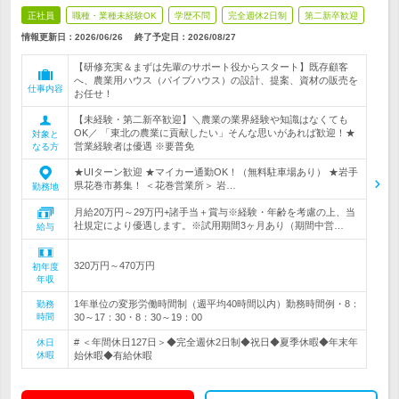
正社員
職種・業種未経験OK
学歴不問
完全週休2日制
第二新卒歓迎
情報更新日：2026/06/26
終了予定日：
2026/08/27
【研修充実＆まずは先輩のサポート役からスタート】既存顧客
へ、農業用ハウス（パイプハウス）の設計、提案、資材の販売を
仕事内容
お任せ！
【未経験・第二新卒歓迎】＼農業の業界経験や知識はなくても
OK／ 「東北の農業に貢献したい」そんな思いがあれば歓迎！★
対象と
営業経験者は優遇 ※要普免
なる方
★UIターン歓迎 ★マイカー通勤OK！（無料駐車場あり） ★岩手
県花巻市募集！ ＜花巻営業所＞ 岩…
勤務地
月給20万円～29万円+諸手当＋賞与※経験・年齢を考慮の上、当
社規定により優遇します。※試用期間3ヶ月あり（期間中営…
給与
320万円～470万円
初年度
年収
1年単位の変形労働時間制（週平均40時間以内）勤務時間例・8：
勤務
時間
30～17：30・8：30～19：00
# ＜年間休日127日＞◆完全週休2日制◆祝日◆夏季休暇◆年末年
休日
休暇
始休暇◆有給休暇