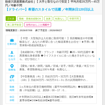
勅使川原産業株式会社 | 【 大手と取引なので安定 】平均月収35万円～45万
円／年齢不問
【ドライバー】希望のスタイルで活躍 ／年間休日120日以上
正社員
職種・業種未経験OK
急募
転勤なし
学歴不問
第二新卒歓迎
女性のおしごと掲載中
情報更新日：2026/07/08
終了予定日：
2026/08/27
【 中型・大型免許は入社後に取得可能！ 】長距離輸送や中距離
輸送など、あなたの希望に合った輸送業務をお任せ！★手厚い教
仕事内容
育体制×助成金制度あり
【未経験OK／学歴・ブランク・年齢不問】◆20～50代活躍中 ◆
異業種出身者多数 ◆ライフスタイルに合った働き方を叶えたいな
対象と
ら、ぜひ当社に！
なる方
【愛知／岐阜／静岡／福島／宮城／岩手／秋田／青森／埼玉での
募集。希望勤務地は100％考慮・転勤なし…
勤務地
【中型乗務員（4t）】月給25万円～32万円【大型乗務員
（10t）】月給34万円～50万円※1～3ヶ月の試用期間中の…
給与
1ヵ月単位の変形労働時間制（週平均40時間以内）◆地場配送業
勤務
時間
務（中短距離）は、原則8：00～17：0…
# 年間休日120日以上■週休2日制■日曜日、祝日■年末年始休暇■
休日
休暇
夏季休暇■GW■有給休暇■慶弔休暇…