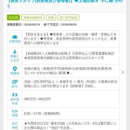
【保安スタッフ(技術者及び管理者)】◆上場企業＆"手に職"が叶
う
正社員
業種未経験OK
急募
第二新卒歓迎
情報更新日：2026/06/19
終了予定日：
2026/08/20
【安全を支える】◆技術者…ガス設備の点検・修理・交換などを
行います｜◆管理者…安全管理や保安状況のチェックなど、各事
仕事内容
業所への指導を行います
【未経験OK！人物重視の採用♪】◎高卒以上 ◎要普通運転免許
対象と
★保安技術者の経験がある方は管理者からのスタート可
なる方
全国の拠点（青森/岩手/宮城/秋田/山形/福島/茨城/栃木/群馬/埼
玉）のいずれかの拠点に配属 ◆…
勤務地
月給：225,000円以上 ＋ 各種手当 ＋ 賞与（年2回）※業務の担当
領域に応じて給与が異なります【技術者】月給2…
給与
380万円～800万円
初年度
年収
勤務
8:30～17:30（実働8時間）
時間
★年間休日117日* 週休2日制（土日休み／※3、4月は繁忙期につ
休日
休暇
き土曜出勤あり）* 祝日* 年次有…