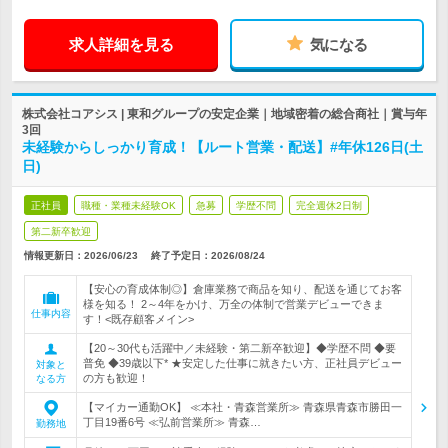
求人詳細を見る
気になる
株式会社コアシス | 東和グループの安定企業｜地域密着の総合商社｜賞与年
3回
未経験からしっかり育成！【ルート営業・配送】#年休126日(土
日)
正社員
職種・業種未経験OK
急募
学歴不問
完全週休2日制
第二新卒歓迎
情報更新日：2026/06/23
終了予定日：
2026/08/24
【安心の育成体制◎】倉庫業務で商品を知り、配送を通じてお客
様を知る！ 2～4年をかけ、万全の体制で営業デビューできま
仕事内容
す！<既存顧客メイン>
【20～30代も活躍中／未経験・第二新卒歓迎】◆学歴不問 ◆要
普免 ◆39歳以下* ★安定した仕事に就きたい方、正社員デビュー
対象と
の方も歓迎！
なる方
【マイカー通勤OK】 ≪本社・青森営業所≫ 青森県青森市勝田一
丁目19番6号 ≪弘前営業所≫ 青森…
勤務地