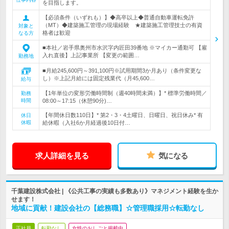
を目指します。
【必須条件（いずれも）】◆高卒以上◆普通自動車運転免許
（MT）◆建築施工管理の現場経験 ★建築施工管理技士の有資
対象と
格者は歓迎
なる方
■本社／岩手県奥州市水沢字内匠田39番地 ※マイカー通勤可 【雇
入れ直後】上記事業所 【変更の範囲…
勤務地
■月給245,600円～391,100円※試用期間3か月あり（条件変更な
し）※上記月給には固定残業代（月45,600…
給与
【1年単位の変形労働時間制（週40時間未満）】* 標準労働時間／
勤務
時間
08:00～17:15（休憩90分)…
【年間休日数110日】* 第2・3・4土曜日、日曜日、祝日休み* 有
休日
休暇
給休暇（入社6か月経過後10日付…
求人詳細を見る
気になる
千葉建設株式会社 | 《公共工事の実績も多数あり》マネジメント経験を生か
せます！
地域に貢献！建設会社の【総務職】☆管理職採用☆転勤なし
正社員
転勤なし
女性のおしごと掲載中