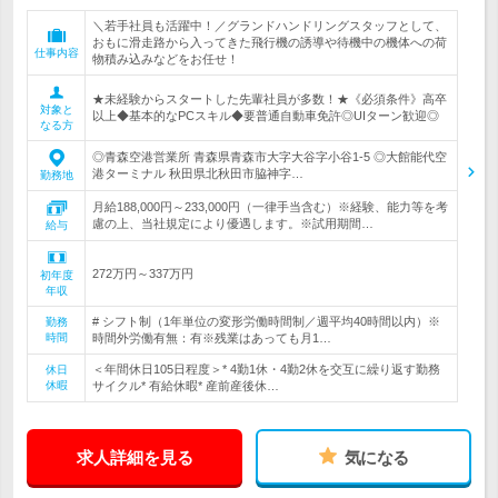
＼若手社員も活躍中！／グランドハンドリングスタッフとして、
おもに滑走路から入ってきた飛行機の誘導や待機中の機体への荷
仕事内容
物積み込みなどをお任せ！
★未経験からスタートした先輩社員が多数！★《必須条件》高卒
対象と
以上◆基本的なPCスキル◆要普通自動車免許◎UIターン歓迎◎
なる方
◎青森空港営業所 青森県青森市大字大谷字小谷1-5 ◎大館能代空
港ターミナル 秋田県北秋田市脇神字…
勤務地
月給188,000円～233,000円（一律手当含む）※経験、能力等を考
慮の上、当社規定により優遇します。※試用期間…
給与
272万円～337万円
初年度
年収
# シフト制（1年単位の変形労働時間制／週平均40時間以内）※
勤務
時間
時間外労働有無：有※残業はあっても月1…
＜年間休日105日程度＞* 4勤1休・4勤2休を交互に繰り返す勤務
休日
休暇
サイクル* 有給休暇* 産前産後休…
求人詳細を見る
気になる