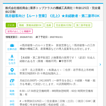
株式会社植松商会 | 業界トップクラスの機械工具商社！年休125日・完全週
休2日制
既存顧客向け【ルート営業】《北上》★未経験者・第二新卒OK
正社員
職種・業種未経験OK
急募
完全週休2日制
第二新卒歓迎
女性のおしごと掲載中
情報更新日：2026/07/21
終了予定日：
2027/01/11
≪既存顧客へのルート営業≫ 新規営業なし！既存顧客への工作
機械や機械工具、産業機器などの導入提案等をお任せします。
仕事内容
【未経験・第二新卒歓迎】人物重視の採用です！《必須》社会人
対象と
経験のある方（業種・職種不問）◆学歴不問
なる方
＜岩手・北上営業所＞ ＜転勤あり＞ ◇住所：岩手県北上市村崎
野第22地割83-15 ※商品知識向上…
勤務地
月給210,000円～242,000円（一律手当を含む）※経験・年齢・能
力を考慮して決定いたします。※試用期間3ヶ月…
給与
8:30～17:30所定労働時間：8時間休憩時間：60分 時間外労働有
勤務
時間
無：有
# ＜年間休日125日＞◇完全週休二日制（土日）◇祝日◇GW◇夏
休日
休暇
季休暇◇年末年始休暇◇有給休暇（10…