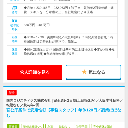
◆月給：230,163円～282,963円＋諸手当＋賞与年2回※年齢・経
験・スキルを十分考慮の上、当社規定により優遇…
給与
330万円～400万円
初年度
年収
◆8:30～17:30（実働8時間／休憩1時間）＊時間外労働有無：有
勤務
時間
※閑散期は定時退社が基本で、残業…
◆週休2日制(土日)＊閑散期は基本的に土日祝休み◆GW休暇◆夏
休日
休暇
季休暇(約5日)◆年末年始休暇(約7日…
求人詳細を見る
気になる
新着
国内ロジスティクス株式会社 | 完全週休2日制(土日祝休み)／大阪本社勤務／
転勤なし／賞与年2回
官公庁案件で安定性◎【事務スタッフ】年休120日／残業ほぼな
し
正社員
業種未経験OK
急募
転勤なし
学歴不問
完全週休2日制