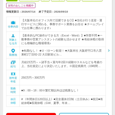
女性のおしごと掲載中
情報更新日：2026/07/14
終了予定日：
2026/09/10
【大阪本社のオフィス内で活躍できる◎】■当社が行う送迎・運
行サービスに関わる、事務サポート業務をお任せ ★チームプレイ
仕事内容
でお仕事に携わります♪
【基本的なPC操作ができる方（Excel・Word）】■学歴不問 ■一
般事務や営業アシスタントの経験も活かせます ★有給休暇の取得
対象と
にも積極的な職場環境♪
なる方
★転勤なし！ ★U・Iターン歓迎！ ■大阪本社 大阪府守口市八雲
東町2丁目82-22 大日駅前ビル…
勤務地
月給23万円～＋諸手当＋賞与年2回※経験やスキルなどを考慮の
上、当社規定により決定いたします。※固定残業代（15時間…
給与
250万円～300万円
初年度
年収
勤務
■9：00～18：00※繁忙期以外ほぼ残業なし！
時間
# 《年間休日120日以上》■完全週休2日制（土日休み）■祝日■有
休日
休暇
給休暇■長期休暇（GW、夏季、年末…