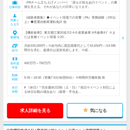
《PAチーム立ち上げメンバー》「誰もが知るあのイベント」の裏
側を支える。それがあなたの日常になります。
仕事内容
《経験者募集》◆イベント現場での音響（PA）実務経験（2年以
対象と
上）◆普通自動車運転免許 他
なる方
【機材倉庫】 東京都江東区枝川2-4-8 産業倉庫 A号倉庫4Ｆ ※ま
たは各種イベント現場 ※20…
勤務地
月給330,000円～※給与内に固定残業代として43,650円～/19.5時
間分を含む。超過分は追加支給します。※経…
給与
400万円～700万円
初年度
年収
勤務
9:30～18:00（実働7.5分/休憩60分）※時間外労働有無:有
時間
# 《休日》* 完全週休2日制（土・日）* 祝日※イベント対応によ
休日
休暇
る休日出勤の場合あり（振替・手当あ…
求人詳細を見る
気になる