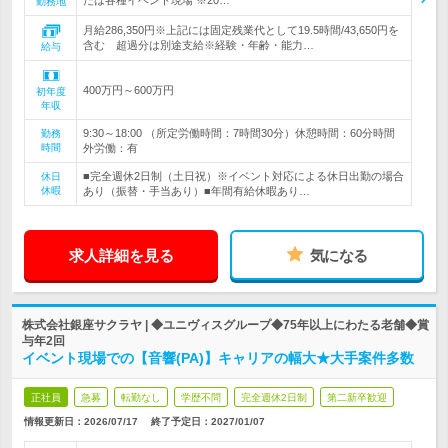
たは各種イベント現場 ※20…
勤務地
月給286,350円※上記には固定残業代として19.5時間/43,650円を
含む 超過分は別途支給※経験・年齢・能力…
給与
400万円～600万円
初年度
年収
9:30～18:00 （所定労働時間：7時間30分）休憩時間：60分時間
勤務
時間
外労働：有
■完全週休2日制（土日祝）※イベント対応による休日出勤の場合
休日
休暇
あり（振替・手当あり）■年間有給休暇あり…
求人詳細を見る
気になる
株式会社銀座サクラヤ | ◆ユニヴィスグループ◆75年以上にわたる老舗◆賞
与年2回
イベント現場での【音響(PA)】キャリアの幅大★大手案件多数
正社員
急募
転勤なし
学歴不問
完全週休2日制
第二新卒歓迎
情報更新日：2026/07/17
終了予定日：
2027/01/07