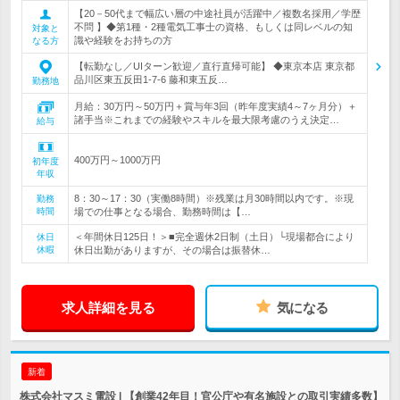
【20－50代まで幅広い層の中途社員が活躍中／複数名採用／学歴
不問 】◆第1種・2種電気工事士の資格、もしくは同レベルの知
対象と
識や経験をお持ちの方
なる方
【転勤なし／UIターン歓迎／直行直帰可能】 ◆東京本店 東京都
品川区東五反田1-7-6 藤和東五反…
勤務地
月給：30万円～50万円＋賞与年3回（昨年度実績4～7ヶ月分）＋
諸手当※これまでの経験やスキルを最大限考慮のうえ決定…
給与
400万円～1000万円
初年度
年収
8：30～17：30（実働8時間）※残業は月30時間以内です。※現
勤務
時間
場での仕事となる場合、勤務時間は【…
＜年間休日125日！＞■完全週休2日制（土日）└現場都合により
休日
休暇
休日出勤がありますが、その場合は振替休…
求人詳細を見る
気になる
新着
株式会社マスミ電設 | 【創業42年目！官公庁や有名施設との取引実績多数】