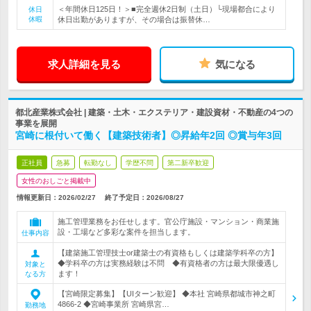
＜年間休日125日！＞■完全週休2日制（土日）└現場都合により
休日
休暇
休日出勤がありますが、その場合は振替休…
求人詳細を見る
気になる
都北産業株式会社 | 建築・土木・エクステリア・建設資材・不動産の4つの
事業を展開
宮崎に根付いて働く【建築技術者】◎昇給年2回 ◎賞与年3回
正社員
急募
転勤なし
学歴不問
第二新卒歓迎
女性のおしごと掲載中
情報更新日：2026/02/27
終了予定日：
2026/08/27
施工管理業務をお任せします。官公庁施設・マンション・商業施
設・工場など多彩な案件を担当します。
仕事内容
【建築施工管理技士or建築士の有資格もしくは建築学科卒の方】
◆学科卒の方は実務経験は不問 ◆有資格者の方は最大限優遇し
対象と
ます！
なる方
【宮崎限定募集】【UIターン歓迎】 ◆本社 宮崎県都城市神之町
4866-2 ◆宮崎事業所 宮崎県宮…
勤務地