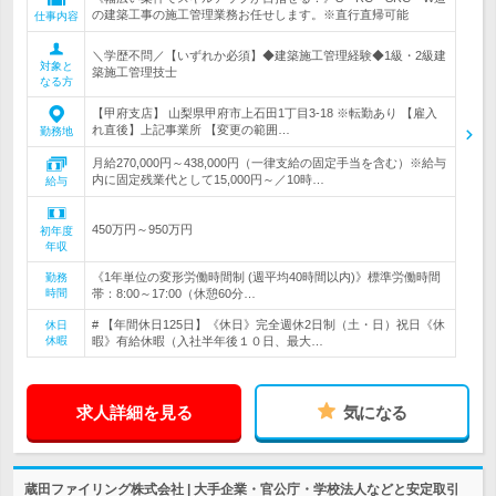
の建築工事の施工管理業務お任せします。※直行直帰可能
仕事内容
＼学歴不問／【いずれか必須】◆建築施工管理経験◆1級・2級建
対象と
築施工管理技士
なる方
【甲府支店】 山梨県甲府市上石田1丁目3-18 ※転勤あり 【雇入
れ直後】上記事業所 【変更の範囲…
勤務地
月給270,000円～438,000円（一律支給の固定手当を含む）※給与
内に固定残業代として15,000円～／10時…
給与
450万円～950万円
初年度
年収
《1年単位の変形労働時間制 (週平均40時間以内)》標準労働時間
勤務
時間
帯：8:00～17:00（休憩60分…
# 【年間休日125日】《休日》完全週休2日制（土・日）祝日《休
休日
休暇
暇》有給休暇（入社半年後１０日、最大…
求人詳細を見る
気になる
蔵田ファイリング株式会社 | 大手企業・官公庁・学校法人などと安定取引