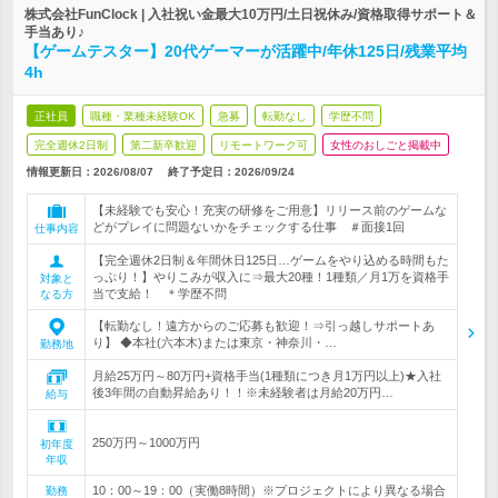
株式会社FunClock | 入社祝い金最大10万円/土日祝休み/資格取得サポート＆
手当あり♪
【ゲームテスター】20代ゲーマーが活躍中/年休125日/残業平均
4h
正社員
職種・業種未経験OK
急募
転勤なし
学歴不問
完全週休2日制
第二新卒歓迎
リモートワーク可
女性のおしごと掲載中
情報更新日：2026/08/07
終了予定日：
2026/09/24
【未経験でも安心！充実の研修をご用意】リリース前のゲームな
どがプレイに問題ないかをチェックする仕事 ＃面接1回
仕事内容
【完全週休2日制＆年間休日125日…ゲームをやり込める時間もた
っぷり！】やりこみが収入に⇒最大20種！1種類／月1万を資格手
対象と
当で支給！ ＊学歴不問
なる方
【転勤なし！遠方からのご応募も歓迎！⇒引っ越しサポートあ
り】 ◆本社(六本木)または東京・神奈川・…
勤務地
月給25万円～80万円+資格手当(1種類につき月1万円以上)★入社
後3年間の自動昇給あり！！※未経験者は月給20万円…
給与
250万円～1000万円
初年度
年収
10：00～19：00（実働8時間）※プロジェクトにより異なる場合
勤務