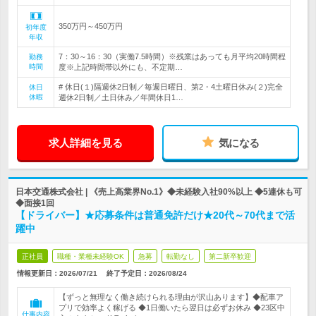
350万円～450万円
初年度
年収
7：30～16：30（実働7.5時間）※残業はあっても月平均20時間程
勤務
時間
度※上記時間帯以外にも、不定期…
# 休日(１)隔週休2日制／毎週日曜日、第2・4土曜日休み(２)完全
休日
休暇
週休2日制／土日休み／年間休日1…
求人詳細を見る
気になる
日本交通株式会社 | 《売上高業界No.1》◆未経験入社90%以上 ◆5連休も可
◆面接1回
【ドライバー】★応募条件は普通免許だけ★20代～70代まで活
躍中
正社員
職種・業種未経験OK
急募
転勤なし
第二新卒歓迎
情報更新日：2026/07/21
終了予定日：
2026/08/24
【ずっと無理なく働き続けられる理由が沢山あります】◆配車ア
プリで効率よく稼げる ◆1日働いたら翌日は必ずお休み ◆23区中
仕事内容