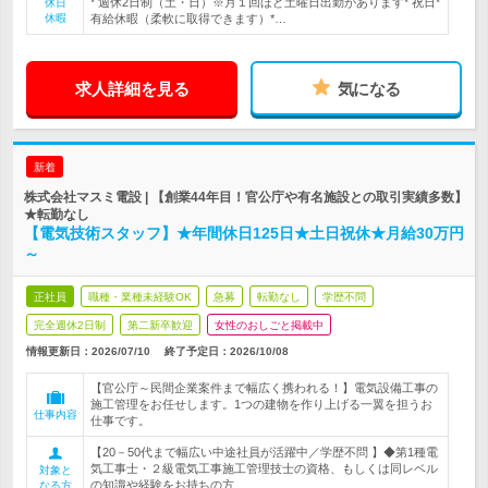
* 週休2日制（土・日）※月１回ほど土曜日出勤があります* 祝日*
休日
休暇
有給休暇（柔軟に取得できます）*…
求人詳細を見る
気になる
新着
株式会社マスミ電設 | 【創業44年目！官公庁や有名施設との取引実績多数】
★転勤なし
【電気技術スタッフ】★年間休日125日★土日祝休★月給30万円
～
正社員
職種・業種未経験OK
急募
転勤なし
学歴不問
完全週休2日制
第二新卒歓迎
女性のおしごと掲載中
情報更新日：2026/07/10
終了予定日：
2026/10/08
【官公庁～民間企業案件まで幅広く携われる！】電気設備工事の
施工管理をお任せします。1つの建物を作り上げる一翼を担うお
仕事内容
仕事です。
【20－50代まで幅広い中途社員が活躍中／学歴不問 】◆第1種電
気工事士・２級電気工事施工管理技士の資格、もしくは同レベル
対象と
の知識や経験をお持ちの方
なる方