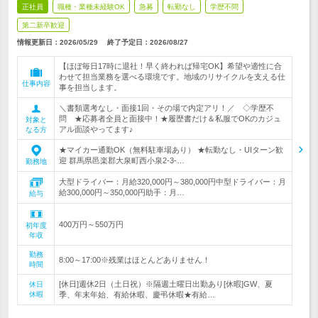
正社員
職種・業種未経験OK
急募
転勤なし
学歴不問
第二新卒歓迎
情報更新日：2026/05/29
終了予定日：
2026/08/27
【ほぼ毎日17時に退社！早く終われば帰宅OK】希望や適性に合
わせて担当業務を選べる環境です。地域のリサイクルを支える仕
仕事内容
事を担当します。
＼書類選考なし・面接1回・その場で内定アリ！／ ◇学歴不
問 ★応募者全員と面接中！★履歴書だけ＆私服でOKのカジュ
対象と
アル面談やってます♪
なる方
★マイカー通勤OK（無料駐車場あり） ★転勤なし・UIターン歓
迎 群馬県邑楽郡大泉町西小泉2-3-…
勤務地
大型ドライバー：月給320,000円～380,000円中型ドライバー：月
給300,000円～350,000円助手：月…
給与
400万円～550万円
初年度
年収
勤務
8:00～17:00※残業はほとんどありません！
時間
[休日]週休2日（土日祝）※隔週土曜日出勤あり[休暇]GW、夏
休日
休暇
季、年末年始、有給休暇、慶弔休暇★有給…