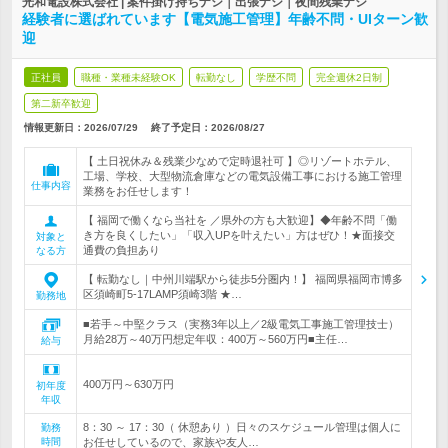
光和電設株式会社 | 案件掛け持ちナシ｜出張ナシ｜夜間残業ナシ
経験者に選ばれています【電気施工管理】年齢不問・UIターン歓
迎
正社員
職種・業種未経験OK
転勤なし
学歴不問
完全週休2日制
第二新卒歓迎
情報更新日：2026/07/29
終了予定日：
2026/08/27
【 土日祝休み＆残業少なめで定時退社可 】◎リゾートホテル、
工場、学校、大型物流倉庫などの電気設備工事における施工管理
仕事内容
業務をお任せします！
【 福岡で働くなら当社を ／県外の方も大歓迎】◆年齢不問「働
き方を良くしたい」「収入UPを叶えたい」方はぜひ！★面接交
対象と
通費の負担あり
なる方
【 転勤なし｜中州川端駅から徒歩5分圏内！】 福岡県福岡市博多
区須崎町5-17LAMP須崎3階 ★…
勤務地
■若手～中堅クラス（実務3年以上／2級電気工事施工管理技士）
月給28万～40万円想定年収：400万～560万円■主任…
給与
400万円～630万円
初年度
年収
8：30 ～ 17：30（ 休憩あり ）日々のスケジュール管理は個人に
勤務
時間
お任せしているので、家族や友人…