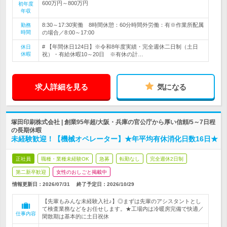
600万円～800万円
初年度
年収
8:30～17:30実働 8時間休憩：60分時間外労働：有※作業所配属
勤務
時間
の場合／8:00～17:00
# 【年間休日124日】※令和8年度実績・完全週休二日制（土日
休日
休暇
祝）・有給休暇10～20日 ※有休の計…
求人詳細を見る
気になる
塚田印刷株式会社 | 創業95年超/大阪・兵庫の官公庁から厚い信頼/5～7日程
の長期休暇
未経験歓迎！【機械オペレーター】★年平均有休消化日数16日★
正社員
職種・業種未経験OK
急募
転勤なし
完全週休2日制
第二新卒歓迎
女性のおしごと掲載中
情報更新日：2026/07/31
終了予定日：
2026/10/29
【先輩もみんな未経験入社♪】◎まずは先輩のアシスタントとし
て検査業務などをお任せします。★工場内は冷暖房完備で快適／
仕事内容
閑散期は基本的に土日祝休