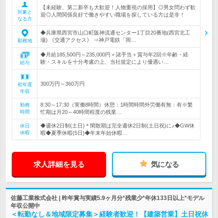
【未経験、第二新卒も大歓迎！人物重視の採用】◎男女問わず歓
対象と
迎◎人間関係良好で働きやすい職場を探している方は是非！
なる方
◆兵庫県西宮市山口町阪神流通センター1丁目20番地(西宮北工
場) 《交通アクセス》 ⇒神戸電鉄「岡…
勤務地
◆月給185,500円～235,000円＋諸手当＋賞与年2回※年齢・経
験・スキルを十分考慮の上、当社規定により優遇い…
給与
300万円～360万円
初年度
年収
8:30～17:30（実働8時間）休憩：1時間時間外労働有無：有※繁
勤務
時間
忙期は月20～40時間程度の残業…
◆週休2日制(土日)＊閑散期は完全週休2日制(土日祝)に♪◆GW休
休日
休暇
暇◆夏季休暇(5日)◆年末年始休暇…
求人詳細を見る
気になる
佐藤工業株式会社 | 昨年賞与実績5.9ヶ月分*残業少*年休133日以上*モデル
年収公開中
＜転勤なし＆地域限定募集＞経験者歓迎！【建築営業】土日祝休