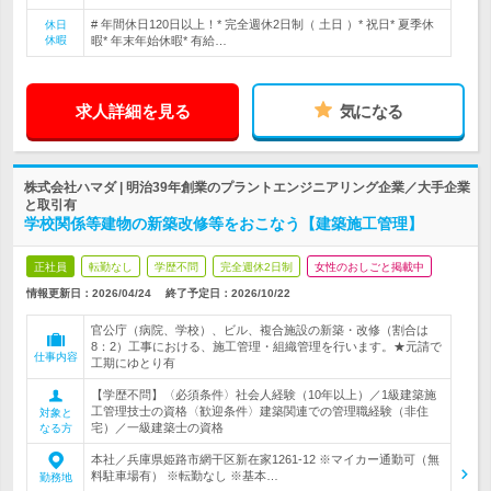
# 年間休日120日以上！* 完全週休2日制（ 土日 ）* 祝日* 夏季休
休日
休暇
暇* 年末年始休暇* 有給…
求人詳細を見る
気になる
株式会社ハマダ | 明治39年創業のプラントエンジニアリング企業／大手企業
と取引有
学校関係等建物の新築改修等をおこなう【建築施工管理】
正社員
転勤なし
学歴不問
完全週休2日制
女性のおしごと掲載中
情報更新日：2026/04/24
終了予定日：
2026/10/22
官公庁（病院、学校）、ビル、複合施設の新築・改修（割合は
8：2）工事における、施工管理・組織管理を行います。★元請で
仕事内容
工期にゆとり有
【学歴不問】〈必須条件〉社会人経験（10年以上）／1級建築施
工管理技士の資格〈歓迎条件〉建築関連での管理職経験（非住
対象と
宅）／一級建築士の資格
なる方
本社／兵庫県姫路市網干区新在家1261-12 ※マイカー通勤可（無
料駐車場有） ※転勤なし ※基本…
勤務地