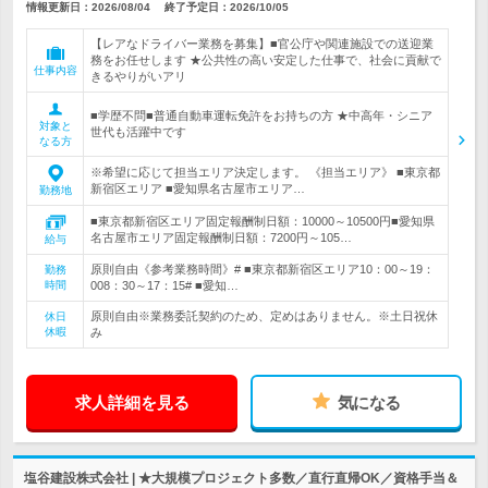
情報更新日：2026/08/04
終了予定日：
2026/10/05
【レアなドライバー業務を募集】■官公庁や関連施設での送迎業
務をお任せします ★公共性の高い安定した仕事で、社会に貢献で
仕事内容
きるやりがいアリ
■学歴不問■普通自動車運転免許をお持ちの方 ★中高年・シニア
対象と
世代も活躍中です
なる方
※希望に応じて担当エリア決定します。 《担当エリア》 ■東京都
新宿区エリア ■愛知県名古屋市エリア…
勤務地
■東京都新宿区エリア固定報酬制日額：10000～10500円■愛知県
名古屋市エリア固定報酬制日額：7200円～105…
給与
原則自由《参考業務時間》# ■東京都新宿区エリア10：00～19：
勤務
時間
008：30～17：15# ■愛知…
原則自由※業務委託契約のため、定めはありません。※土日祝休
休日
休暇
み
求人詳細を見る
気になる
塩谷建設株式会社 | ★大規模プロジェクト多数／直行直帰OK／資格手当＆