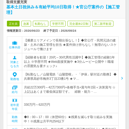
取得支援充実
基本土日祝休み＆有給平均10日取得！★官公庁案件の【施工管
理】
正社員
急募
転勤なし
学歴不問
完全週休2日制
第二新卒歓迎
情報更新日：2026/06/23
終了予定日：
2026/08/24
【播磨エリアメインで長期出張なし！】◆官公庁・民間元請の建
築・土木の施工管理を担当 ★案件掛け持ちなし！無理のないスケ
仕事内容
ジュールで働けます
【経験者を歓迎！20代～30代男性活躍中】◆施工管理の経験1年
以上 ※学歴不問 ★Web面接実施中 ★3分ムービー公開中！職場
対象と
の雰囲気を要チェック♪
なる方
【転勤なし／山陽電鉄「山陽曽根」・「伊保」駅付近の勤務】 ◆
兵庫県高砂市梅井3丁目23番1号 ★マ…
勤務地
月給22万300円～42万7300円+各種手当+賞与年2回＋決算賞与 ☆
上記はあくまで最低保証額です。 経験・能力・…
給与
330万円～620万円
初年度
年収
◆8：00～17：00（休憩60分）★残業を減らす取り組みを実施
勤務
時間
中！※残業は月平均25H以下