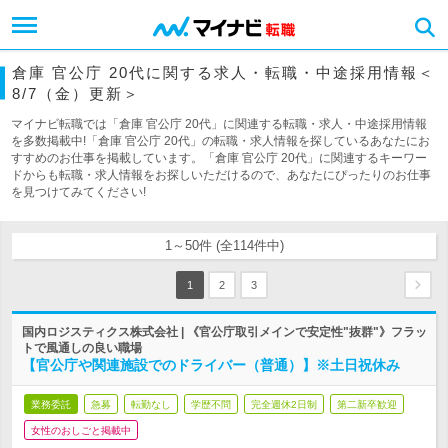
倉庫 官公庁 20代に関する求人・転職・中途採用情報＜
8/7（金）更新＞
マイナビ転職では「倉庫 官公庁 20代」に関連する転職・求人・中途採用情報
を多数掲載中!「倉庫 官公庁 20代」の転職・求人情報を探しているあなたにお
すすめのお仕事を掲載しています。「倉庫 官公庁 20代」に関連するキーワー
ドからも転職・求人情報をお探しいただけるので、あなたにぴったりのお仕事
を見つけてみてください!
1～50件 (全114件中)
1
2
3
国内ロジスティクス株式会社 | 《官公庁取引メインで安定性"抜群"》フラッ
トで風通しの良い職場
【官公庁や関連施設でのドライバー（普通）】※土日祝休み
業務委託
急募
転勤なし
学歴不問
完全週休2日制
第二新卒歓迎
女性のおしごと掲載中