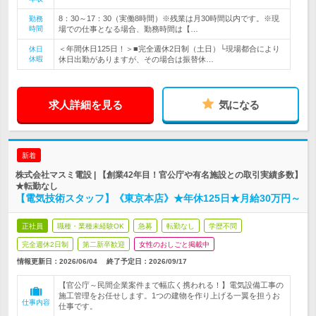
8：30～17：30（実働8時間）※残業は月30時間以内です。※現
勤務
時間
場での仕事となる場合、勤務時間は【…
＜年間休日125日！＞■完全週休2日制（土日）└現場都合により
休日
休暇
休日出勤がありますが、その場合は振替休…
求人詳細を見る
気になる
新着
株式会社マスミ電設 | 【創業42年目！官公庁や有名施設との取引実績多数】
★転勤なし
【電気技術スタッフ】《東京本店》★年休125日★月給30万円～
正社員
職種・業種未経験OK
急募
転勤なし
学歴不問
完全週休2日制
第二新卒歓迎
女性のおしごと掲載中
情報更新日：2026/06/04
終了予定日：
2026/09/17
【官公庁～民間企業案件まで幅広く携われる！】電気設備工事の
施工管理をお任せします。1つの建物を作り上げる一翼を担うお
仕事内容
仕事です。