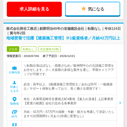
求人詳細を見る
気になる
株式会社柄谷工務店 | 創業明治40年の老舗建設会社｜転勤なし｜年休124日
｜賞与年2回
地域密着で活躍【建築施工管理】※1級資格者／月給42万円以上
正社員
転勤なし
完全週休2日制
情報更新日：2026/07/06
終了予定日：
2026/12/21
＼転勤出張ほぼなし・残業少なめ／阪神間中心の元請施工管理を
お任せします。小～大規模の多様な案件を通じ、早期キャリアア
仕事内容
ップが可能です。
必須：高卒以上、1級建築施工管理技士／あれば尚可：一級建築
対象と
士／サポート体制も整っており、長く働ける環境です！
なる方
本社：兵庫県尼崎市玄番南之町4番地 【雇入れ直後】上記事業所
【変更の範囲】会社の定める各事業所
勤務地
月給：42万円～57万円※経験・年齢・能力を考慮して決定いたし
ます※試用期間3ヶ月あり(待遇に変更なし)
給与