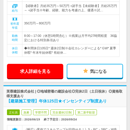
【経験者】月給35万円～50万円 +諸手当【未経験者】月給25万円
～ +諸手当※年齢、経験、能力を考慮の上、優遇※試…
給与
350万円～800万円
初年度
年収
8:00～17:00（休憩1時間含む）※残業は月平均27時間程度 36協
勤務
時間
定における特別条項あり
◆年間休日105日* 週休2日制※会社カレンダーによる* GW* 夏季
休日
休暇
休暇* 年末年始休暇* 有給休…
求人詳細を見る
気になる
芙蓉建設株式会社 | ◎地域密着の建設会社◎完休2日（土日祝休）◎資格取
得支援あり
【建築施工管理】年休125日★インセンティブ制度あり
正社員
急募
学歴不問
完全週休2日制
第二新卒歓迎
情報更新日：2026/06/19
終了予定日：
2026/09/24
《幅広い案件でスキルアップが目指せる！》S・RC・SRC・W造