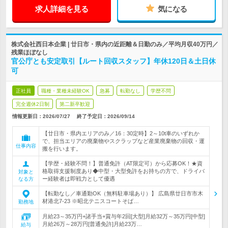
求人詳細を見る
気になる
株式会社西日本企業 | 廿日市・県内の近距離＆日勤のみ／平均月収40万円／
残業ほぼなし
官公庁とも安定取引【ルート回収スタッフ】年休120日＆土日休
可
正社員
職種・業種未経験OK
急募
転勤なし
学歴不問
完全週休2日制
第二新卒歓迎
情報更新日：2026/07/27
終了予定日：
2026/09/14
【廿日市・県内エリアのみ／16：30定時】2～10t車のいずれか
で、担当エリアの廃棄物やスクラップなど産業廃棄物の回収・運
仕事内容
搬を行います。
【学歴・経験不問！】普通免許（AT限定可）から応募OK！★資
格取得支援制度あり◆中型・大型免許をお持ちの方で、ドライバ
対象と
ー経験者は即戦力として優遇
なる方
【転勤なし／車通勤OK（無料駐車場あり）】 広島県廿日市市木
材港北7-23 ※昭北テニスコートそば…
勤務地
月給23～35万円+諸手当+賞与年2回[大型]月給32万～35万円[中型]
月給26万～28万円[普通免許]月給23万…
給与