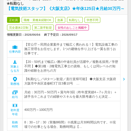
★転勤なし
【電気技術スタッフ】《大阪支店》★年休125日★月給30万円～
正社員
職種・業種未経験OK
急募
転勤なし
学歴不問
完全週休2日制
第二新卒歓迎
女性のおしごと掲載中
情報更新日：2026/06/04
終了予定日：
2026/09/17
【官公庁～民間企業案件まで幅広く携われる！】電気設備工事の
施工管理をお任せします。1つの建物を作り上げる一翼を担うお
仕事内容
仕事です。
【20－50代まで幅広い層の中途社員が活躍中／複数名採用／学歴
不問 】◆第1種・2種電気工事士の資格、もしくは同レベルの知
対象と
識や経験をお持ちの方
なる方
【転勤なし／UIターン歓迎／直行直帰可能】 ◆大阪支店 大阪府
大阪市中央区道修町3丁目3番10号 …
勤務地
月給：30万円～50万円＋賞与年3回（昨年度実績4～7ヶ月分）＋
諸手当※これまでの経験やスキルを最大限考慮のうえ決定…
給与
400万円～1000万円
初年度
年収
8：30～17：30（実働8時間）※残業は月30時間以内です。※現
勤務
時間
場での仕事となる場合、勤務時間は【…