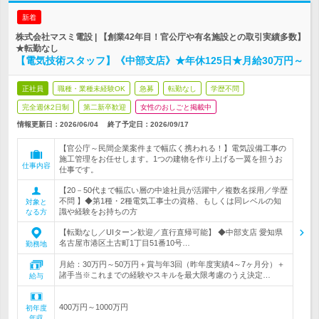
新着
株式会社マスミ電設 | 【創業42年目！官公庁や有名施設との取引実績多数】
★転勤なし
【電気技術スタッフ】《中部支店》★年休125日★月給30万円～
正社員
職種・業種未経験OK
急募
転勤なし
学歴不問
完全週休2日制
第二新卒歓迎
女性のおしごと掲載中
情報更新日：2026/06/04
終了予定日：
2026/09/17
【官公庁～民間企業案件まで幅広く携われる！】電気設備工事の
施工管理をお任せします。1つの建物を作り上げる一翼を担うお
仕事内容
仕事です。
【20－50代まで幅広い層の中途社員が活躍中／複数名採用／学歴
不問 】◆第1種・2種電気工事士の資格、もしくは同レベルの知
対象と
識や経験をお持ちの方
なる方
【転勤なし／UIターン歓迎／直行直帰可能】 ◆中部支店 愛知県
名古屋市港区土古町1丁目51番10号…
勤務地
月給：30万円～50万円＋賞与年3回（昨年度実績4～7ヶ月分）＋
諸手当※これまでの経験やスキルを最大限考慮のうえ決定…
給与
400万円～1000万円
初年度
年収