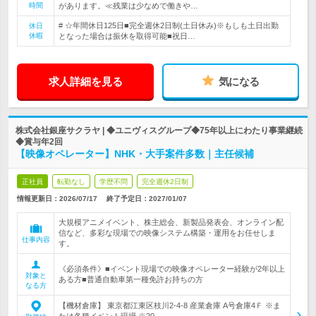
時間
があります。≪残業は少なめで働きや…
# ☆年間休日125日■完全週休2日制(土日休み)※もしも土日出勤
休日
休暇
となった場合は振休を取得可能■祝日…
求人詳細を見る
気になる
株式会社銀座サクラヤ | ◆ユニヴィスグループ◆75年以上にわたり事業継続
◆賞与年2回
【映像オペレーター】NHK・大手案件多数｜主任候補
正社員
転勤なし
学歴不問
完全週休2日制
情報更新日：2026/07/17
終了予定日：
2027/01/07
大規模アニメイベント、株主総会、新製品発表会、オンライン配
信など、多彩な現場での映像システム構築・運用をお任せしま
仕事内容
す。
《必須条件》■イベント現場での映像オペレーター経験が2年以上
対象と
ある方■普通自動車第一種免許お持ちの方
なる方
【機材倉庫】 東京都江東区枝川2-4-8 産業倉庫 A号倉庫4Ｆ ※ま