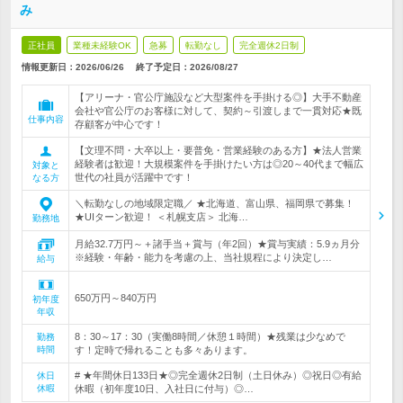
み
正社員
業種未経験OK
急募
転勤なし
完全週休2日制
情報更新日：2026/06/26
終了予定日：
2026/08/27
【アリーナ・官公庁施設など大型案件を手掛ける◎】大手不動産
会社や官公庁のお客様に対して、契約～引渡しまで一貫対応★既
仕事内容
存顧客が中心です！
【文理不問・大卒以上・要普免・営業経験のある方】★法人営業
経験者は歓迎！大規模案件を手掛けたい方は◎20～40代まで幅広
対象と
世代の社員が活躍中です！
なる方
＼転勤なしの地域限定職／ ★北海道、富山県、福岡県で募集！
★UIターン歓迎！ ＜札幌支店＞ 北海…
勤務地
月給32.7万円～＋諸手当＋賞与（年2回）★賞与実績：5.9ヵ月分
※経験・年齢・能力を考慮の上、当社規程により決定し…
給与
650万円～840万円
初年度
年収
8：30～17：30（実働8時間／休憩１時間）★残業は少なめで
勤務
時間
す！定時で帰れることも多々あります。
# ★年間休日133日★◎完全週休2日制（土日休み）◎祝日◎有給
休日
休暇
休暇（初年度10日、入社日に付与）◎…