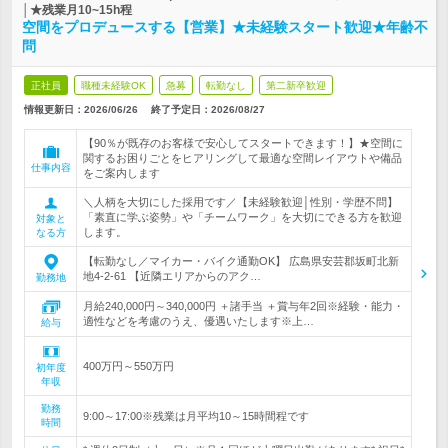
│★残業月10~15h程
空間をプロデュースする【営業】★未経験スタート歓迎★年齢不
問
正社員
職種未経験OK
急募
転勤なし
第二新卒歓迎
情報更新日：2026/06/26
終了予定日：
2026/08/27
【90％が既存のお客様で安心してスタートできます！】★空間に
関するお困りごとをヒアリングして最適な空間レイアウトや備品
仕事内容
をご案内します
＼人柄を大切にした採用です／【未経験歓迎│性別・学歴不問】
「素直に学ぶ姿勢」や「チームワーク」を大切にできる方を歓迎
対象と
します。
なる方
【転勤なし／マイカー・バイク通勤OK】 広島県安芸郡坂町北新
地4-2-61 【近隣エリアからのアク…
勤務地
月給240,000円～340,000円 ＋諸手当 ＋賞与年2回※経験・能力・
適性などを考慮のうえ、優遇いたします※上…
給与
400万円～550万円
初年度
年収
勤務
9:00～17:00※残業は月平均10～15時間程です
時間