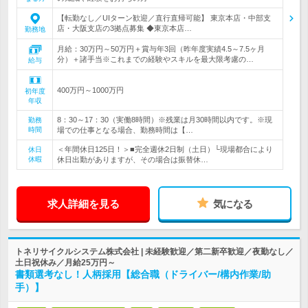
【転勤なし／UIターン歓迎／直行直帰可能】 東京本店・中部支
店・大阪支店の3拠点募集 ◆東京本店…
勤務地
月給：30万円～50万円＋賞与年3回（昨年度実績4.5～7.5ヶ月
分）＋諸手当※これまでの経験やスキルを最大限考慮の…
給与
400万円～1000万円
初年度
年収
8：30～17：30（実働8時間）※残業は月30時間以内です。※現
勤務
時間
場での仕事となる場合、勤務時間は【…
＜年間休日125日！＞■完全週休2日制（土日）└現場都合により
休日
休暇
休日出勤がありますが、その場合は振替休…
求人詳細を見る
気になる
トネリサイクルシステム株式会社 | 未経験歓迎／第二新卒歓迎／夜勤なし／
土日祝休み／月給25万円～
書類選考なし！人柄採用【総合職（ドライバー/構内作業/助
手）】