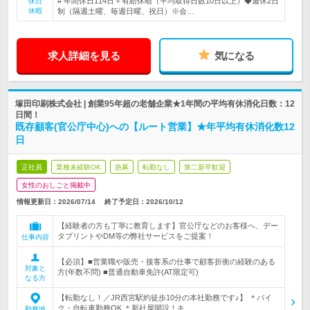
# 年間休日114日＋有給休暇（平均取得日数10日以上）◆週休2日
休日
休暇
制（隔週土曜、毎週日曜、祝日）※会…
求人詳細を見る
気になる
塚田印刷株式会社 | 創業95年超の老舗企業★1年間の平均有休消化日数：12
日間！
既存顧客(官公庁中心)への【ルート営業】★年平均有休消化数12
日
正社員
業種未経験OK
急募
転勤なし
第二新卒歓迎
女性のおしごと掲載中
情報更新日：2026/07/14
終了予定日：
2026/10/12
【経験者の方も丁寧に教育します】官公庁などのお客様へ、デー
タプリントやDM等の弊社サービスをご提案！
仕事内容
【必須】■営業職や販売・接客系の仕事で顧客折衝の経験のある
対象と
方(年数不問) ■普通自動車免許(AT限定可)
なる方
【転勤なし！／JR西宮駅約徒歩10分の本社勤務です♪】 ＊バイ
ク・自転車勤務OK ＊新社屋開設！キ…
勤務地