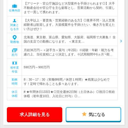
【アリーナ・官公庁施設など大型案件を手掛けられます◎】大手
不動産会社や官公庁を主な顧客とし、営業活動から契約、引渡し
仕事内容
まで一貫して携われます。
【大卒以上・要普免・営業経験のある方】◎業界不問・法人営業
経験者は歓迎します。大規模案件を手掛けたい、働き方を変えた
対象と
い方はぜひ！
なる方
北海道、東京都、富山県、愛知県、大阪府、福岡県で大募集！ 全
国の支店での勤務になります。 ＜東京支…
勤務地
月給36万円～＋諸手当＋賞与（年2回）※経験・年齢・能力を考
慮の上、当社規程により決定します。※試用期間中6ヵ月└期…
給与
590万円～900万円
初年度
年収
8：30～17：30（実働8時間／休憩１時間）★残業は少なめで
勤務
時間
す！定時で帰れることも多々あります。
# ★年間休日133日★◎完全週休2日制（土日休み）◎祝日◎有給
休日
休暇
休暇（初年度10日、入社日に付与）◎…
求人詳細を見る
気になる