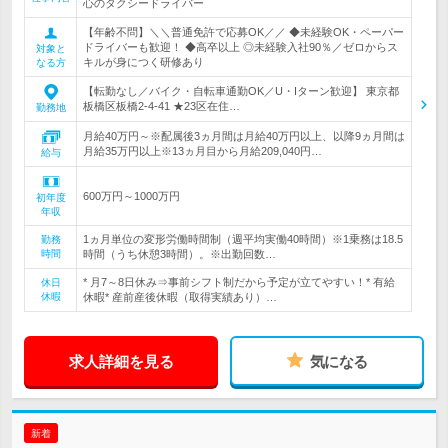
心のタクシードライバー
【年齢不問】＼＼普通免許で応募OK／／ ◆未経験OK・ペーパー
ドライバーも歓迎！ ◆高卒以上 ◎未経験入社90％／ゼロからス
対象と
キルが身につく研修あり
なる方
【転勤なし／バイク・自転車通勤OK／U・Iターン歓迎】 東京都
板橋区板橋2‐4‐41 ★23区在住…
勤務地
月給40万円～※配属後3ヵ月間は月給40万円以上、以降9ヵ月間は
月給35万円以上※13ヵ月目から月給209,040円…
給与
600万円～1000万円
初年度
年収
1ヵ月単位の変形労働時間制（週平均実働40時間）※1乗務は18.5
勤務
時間
時間（うち休憩3時間）。※出勤回数…
* 月7～8日休み⇒事前シフト制だから予定が立てやすい！* 有給
休日
休暇
休暇* 産前産後休暇（取得実績あり）…
求人詳細を見る
気になる
新着