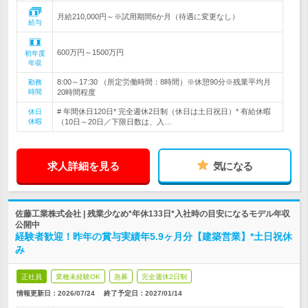
月給210,000円～※試用期間6か月（待遇に変更なし）
給与
600万円～1500万円
初年度
年収
8:00～17:30 （所定労働時間：8時間）※休憩90分※残業平均月
勤務
時間
20時間程度
# 年間休日120日* 完全週休2日制（休日は土日祝日）* 有給休暇
休日
休暇
（10日～20日／下限日数は、入…
求人詳細を見る
気になる
佐藤工業株式会社 | 残業少なめ*年休133日*入社時の目安になるモデル年収
公開中
経験者歓迎！昨年の賞与実績年5.9ヶ月分【建築営業】*土日祝休
み
正社員
業種未経験OK
急募
完全週休2日制
情報更新日：2026/07/24
終了予定日：
2027/01/14