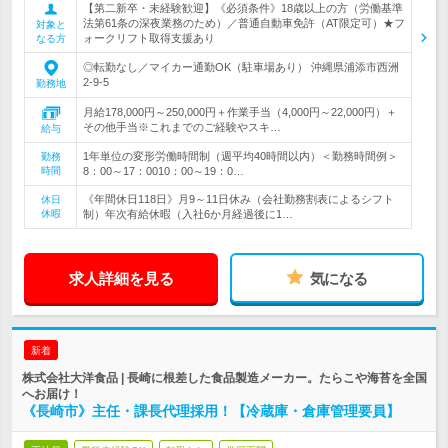
【第二新卒・未経験歓迎】《必須条件》18歳以上の方（労働基準
法第61条の深夜業務のため）／普通自動車免許（AT限定可）★フ
対象と
ォークリフト取得支援あり
なる方
◎転勤なし／マイカー通勤OK（駐車場あり） 沖縄県浦添市西洲
2-9-5
勤務地
月給178,000円～250,000円＋作業手当（4,000円～22,000円）＋
その他手当※これまでのご経験やスキ…
給与
1年単位の変形労働時間制（週平均40時間以内）＜勤務時間例＞
勤務
時間
8：00～17：0010：00～19：0…
《年間休日118日》月9～11日休み（会社勤務割表によるシフト
休日
休暇
制）年次有給休暇（入社6か月経過後に1…
求人詳細を見る
気になる
新着
株式会社大洋食品 | 長崎に根差した食品製造メーカー。たらこや海苔を全国
へお届け！
《長崎市》主任・課長代理採用！【冷蔵庫・倉庫管理要員】