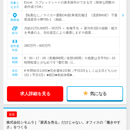
Excel、スプレッドシートの基本操作ができる方（簡単な関数や
対象と
表作成でOK）
なる方
【転勤なし／マイカー通勤OK(駐車場完備)】 《茂原BASE》 千葉
県茂原市小轡785-1 （南総…
勤務地
月給21万5,000円～30万円 ＋ 各種手当 ＋ 賞与年2回※経験・能力
を考慮の上、当社規定により優遇します※残業…
給与
280万円～400万円
初年度
年収
8：00～17：00（実働8時間／休憩1時間）※残業は月平均2～15
勤務
時間
時間程度と少なめです└繁忙期（1…
# 年間休日119日■完全週休2日制（平日2日もしくは土日どちらか
休日
休暇
1日＋平日1日）■祝日■有給休暇■…
求人詳細を見る
気になる
新着
株式会社シモムラ | 「家具を売る」だけじゃない。オフィスの「働きやす
さ」をつくる