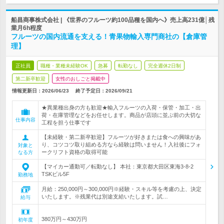
船昌商事株式会社 | 《世界のフルーツ約100品種を国内へ》売上高231億│残
業月6h程度
フルーツの国内流通を支える！青果物輸入専門商社の【倉庫管
理】
正社員
職種・業種未経験OK
急募
転勤なし
完全週休2日制
第二新卒歓迎
女性のおしごと掲載中
情報更新日：2026/06/23
終了予定日：
2026/09/21
★異業種出身の方も歓迎★輸入フルーツの入荷・保管・加工・出
荷・在庫管理などをお任せします。商品が店頭に並ぶ前の大切な
仕事内容
工程を担う仕事です
【未経験・第二新卒歓迎】フルーツが好きまたは食への興味があ
り、コツコツ取り組める方なら経験は問いません！入社後にフォ
対象と
ークリフト資格の取得可能
なる方
【マイカー通勤可／転勤なし】 本社：東京都大田区東海3-8-2
TSKビル5F
勤務地
月給：250,000円～300,000円※経験・スキル等を考慮の上、決定
いたします。※残業代は別途支給いたします。試…
給与
380万円～430万円
初年度