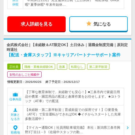
* 年間休日115日* 完全週休2日制（土日休み）* 有給休暇* GW休
休日
休暇
暇* 夏季休暇* 年末年始休…
求人詳細を見る
気になる
金武株式会社 | 【未経験＆AT限定OK】土日休み｜退職金制度完備｜原則定
時退社
【配送・倉庫スタッフ】※キャリアパートナーサポート案件
正社員
職種・業種未経験OK
急募
転勤なし
第二新卒歓迎
女性のおしごと掲載中
情報更新日：2026/06/26
終了予定日：
2026/12/17
【丁寧な教育体制で、未経験でも安心！】■三条市内で家庭日用
品や農業・園芸用品の配送と倉庫作業をお任せします。★1tトラ
仕事内容
ック（AT車）での配送
【未経験・第二新卒歓迎｜育成前提での採用です！】◎要普免
（AT可）で安全運転ができればOK ◆イチからスタートした先輩
対象と
多数活躍中！
なる方
【マイカー通勤OK｜社員用駐車場完備】 本社：新潟県三条市興
野3丁目11－3 《在籍中スタッフの勤…
勤務地