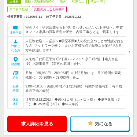
正社員
職種・業種未経験OK
急募
転勤なし
学歴不問
第二新卒歓迎
女性のおしごと掲載中
情報更新日：2026/05/11
終了予定日：
2026/10/22
Webサイトや実店舗からお問い合わせいただいたお客様へ、中古
オフィス家具の買取査定や販売、内装工事などをご提案します。
仕事内容
未経験歓迎！＜必須＞■学歴不問■人の役に立つことや対話が好き
な方│フットワーク軽く、またお客様視点で親身な提案ができる
対象と
方を歓迎します！
なる方
東京都千代田区平河町2丁目7－2 VORT永田町2階 【雇入れ直
後】上記事業所 【変更の範囲】会社…
勤務地
月給：265,960円～289,063円 ※上記月給には、月20時間の固定
残業代（35,960円～39,063円）を…
給与
9:00～18:00（実働8時間／休憩1時間） 時間外労働有無：有※残
勤務
時間
業月平均20時間
【年間休日120日】◆週休2日制（土・日・祝） ◆夏季休暇（3
休日
休暇
日） ◆GW休暇（3日） ◆年末年始…
求人詳細を見る
気になる