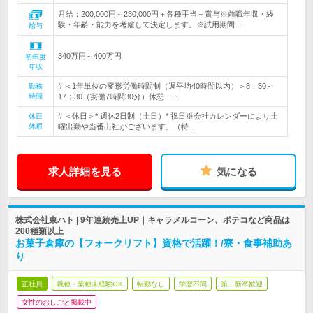
月給：200,000円～230,000円＋各種手当＋賞与※前職年収・経
験・年齢・能力を考慮して決定します。※試用期間…
給与
340万円～400万円
初年度
年収
# ＜1年単位の変形労働時間制（週平均40時間以内）＞8：30～
勤務
時間
17：30（実働7時間30分）休憩：…
# ＜休日＞* 週休2日制（土日）* 祝日※会社カレンダーにより土
休日
休暇
曜出勤や当番出社がございます。（特…
求人詳細を見る
気になる
株式会社東ハト | 9年連続売上UP｜キャラメルコーン、ポテコなど商品は
200種類以上
お菓子倉庫の【フォークリフト】資格で活躍！/寮・食事補助あ
り
正社員
職種・業種未経験OK
転勤なし
学歴不問
第二新卒歓迎
女性のおしごと掲載中