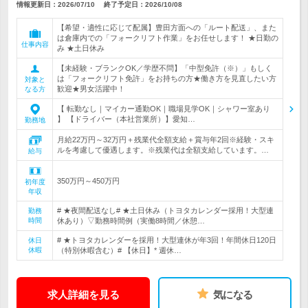
情報更新日：2026/07/10
終了予定日：
2026/10/08
【希望・適性に応じて配属】豊田方面への「ルート配送」、また
は倉庫内での「フォークリフト作業」をお任せします！ ★日勤の
仕事内容
み ★土日休み
【未経験・ブランクOK／学歴不問】「中型免許（※）」もしく
は「フォークリフト免許」をお持ちの方★働き方を見直したい方
対象と
歓迎★男女活躍中！
なる方
【 転勤なし｜マイカー通勤OK｜職場見学OK｜シャワー室あり
】 【ドライバー（本社営業所）】愛知…
勤務地
月給22万円～32万円＋残業代全額支給＋賞与年2回※経験・スキ
ルを考慮して優遇します。※残業代は全額支給しています。…
給与
350万円～450万円
初年度
年収
# ★夜間配送なし# ★土日休み（トヨタカレンダー採用！大型連
勤務
時間
休あり）▽勤務時間例（実働8時間／休憩…
# ★トヨタカレンダーを採用！大型連休が年3回！年間休日120日
休日
休暇
（特別休暇含む）# 【休日】* 週休…
求人詳細を見る
気になる