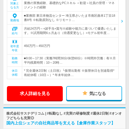
業務の実務経験、基礎的なPCスキル ＜歓迎＞社員の管理・マネ
対象と
ジメントの経験
なる方
■業務部 東日本物流センター 埼玉県さいたま市南区曲本1丁目18
番8号 ※転勤原則なし ※リモート…
勤務地
月給24万円～+諸手当+賞与※経験や能力に基づいて優遇いたしま
す。※試用期間6ヵ月あり（待遇変更なし）<モデル初年度…
給与
450万円～450万円
初年度
年収
■9:00～17:30（実働7時間30分/休憩60分）※時間外労働：有※月
勤務
時間
平均残業時間：10～20時…
* 完全週休2日制（土日祝）└振替出勤有 ※振替休日を別途取得*
休日
休暇
有給休暇（10日～）* 年末年始休…
求人詳細を見る
気になる
株式会社サスナデリコム | #転勤なし #充実の研修制度 #週休2日制 #オンオ
フどちらも充実◎
国内上位シェアの自社商品等を支える【倉庫作業スタッフ】