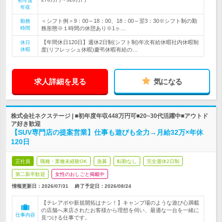
初年度
年収
＜シフト例＞9：00～18：00、18：00～翌3：30※シフト制の勤
勤務
時間
務形態※１時間の休憩あり※1ヶ…
【年間休日120日】週休2日制(シフト制)年次有給休暇社内休暇制
休日
休暇
度(リフレッシュ休暇)慶弔休暇有給の…
求人詳細を見る
気になる
株式会社ネクステージ | ■初年度年収448万円可■20~30代活躍中■アウトド
ア好き歓迎
【SUV専門店の提案営業】仕事も遊びも全力→月給32万×年休
120日
正社員
職種・業種未経験OK
急募
転勤なし
完全週休2日制
第二新卒歓迎
女性のおしごと掲載中
情報更新日：2026/07/31
終了予定日：
2026/08/24
【テレアポや新規開拓はナシ！】キャンプ場のような遊び心満載
の店舗へ来店されたお客様から理想を伺い、最適な一台を一緒に
仕事内容
見つける仕事です。