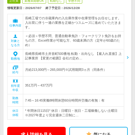
正社員
業種未経験OK
転勤なし
学歴不問
情報更新日：2026/07/07
終了予定日：
2026/12/28
長崎工場での冷蔵庫内の入出庫作業や在庫管理をお任せします。
入出荷に伴う一連の業務を正確かつスムーズに進めていただきま
仕事内容
す。
＜必須＞学歴不問、普通自動車免許・フォークリフト免許をお持
ちの方、Excel作業が可能な方、60歳未満の方（定年が60歳のた
対象と
め）
なる方
長崎県長崎市土井首町500番地 転勤・出向なし 【雇入れ直後】上
記事業所 【変更の範囲】会社の定め…
勤務地
月給213,000円～265,000円※試用期間3ヵ月（同条件）
給与
351万円～437万円
初年度
年収
勤務
7:45～16:45実働8時間休憩60分時間外労働の有無：有
時間
* 年間休日115日* 休日：日曜日・祝日・工場稼働しない土曜日
休日
休暇
※2027年度より完全週休二日制に…
求人詳細を見る
気になる