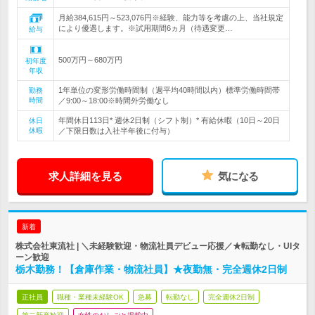
月給384,615円～523,076円※経験、能力等を考慮の上、当社規定
により優遇します。※試用期間6ヵ月（待遇変更…
給与
500万円～680万円
初年度
年収
1年単位の変形労働時間制（週平均40時間以内）標準労働時間帯
勤務
時間
／9:00～18:00※時間外労働なし
年間休日113日* 週休2日制（シフト制）* 有給休暇（10日～20日
休日
休暇
／下限日数は入社半年後に付与）
求人詳細を見る
気になる
新着
株式会社東流社 | ＼未経験歓迎・物流社員デビュー応援／★転勤なし・UIタ
ーン歓迎
栃木勤務！【倉庫作業・物流社員】★夜勤無・完全週休2日制
正社員
職種・業種未経験OK
急募
転勤なし
完全週休2日制