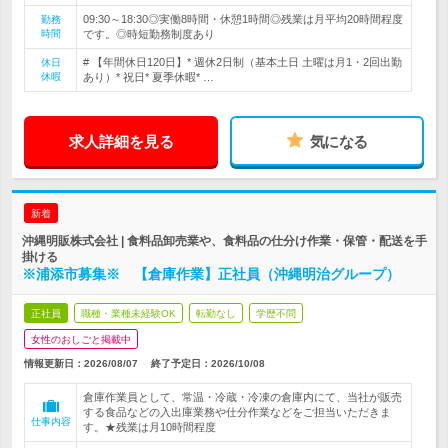
09:30～18:30◎実働8時間・休憩1時間◎残業は月平均20時間程度
勤務
時間
です。◎時短勤務制度あり
# 【年間休日120日】* 週休2日制（基本土日 土曜は月1・2回出勤
休日
休暇
あり）* 祝日* 夏季休暇* …
求人詳細を見る
気になる
新着
沖縄明販株式会社 | 食料品卸売業や、食料品の仕分け作業・保管・配送を手
掛ける
※浦添市募集※ 【倉庫作業】正社員（沖縄明治グループ）
正社員
職種・業種未経験OK
転勤なし
学歴不問
女性のおしごと掲載中
情報更新日：2026/08/07
終了予定日：
2026/10/08
倉庫作業員として、常温・冷蔵・冷凍の倉庫内にて、当社が販売
する食品などの入出庫業務や仕分作業などをご担当いただきま
仕事内容
す。★残業は月10時間程度