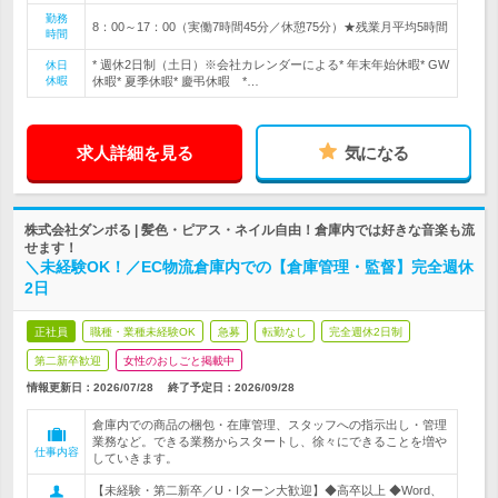
勤務
8：00～17：00（実働7時間45分／休憩75分）★残業月平均5時間
時間
* 週休2日制（土日）※会社カレンダーによる* 年末年始休暇* GW
休日
休暇
休暇* 夏季休暇* 慶弔休暇 *…
求人詳細を見る
気になる
株式会社ダンボる | 髪色・ピアス・ネイル自由！倉庫内では好きな音楽も流
せます！
＼未経験OK！／EC物流倉庫内での【倉庫管理・監督】完全週休
2日
正社員
職種・業種未経験OK
急募
転勤なし
完全週休2日制
第二新卒歓迎
女性のおしごと掲載中
情報更新日：2026/07/28
終了予定日：
2026/09/28
倉庫内での商品の梱包・在庫管理、スタッフへの指示出し・管理
業務など。できる業務からスタートし、徐々にできることを増や
仕事内容
していきます。
【未経験・第二新卒／U・Iターン大歓迎】◆高卒以上 ◆Word、