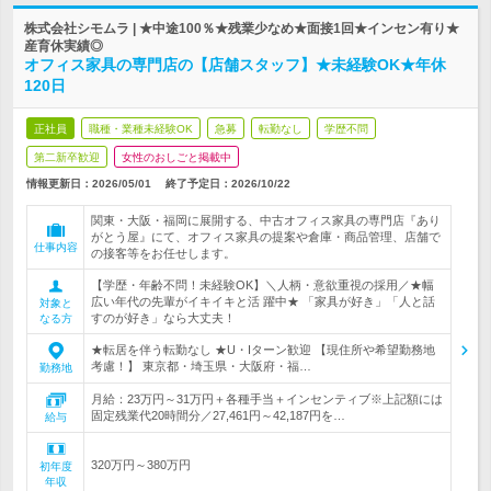
株式会社シモムラ | ★中途100％★残業少なめ★面接1回★インセン有り★
産育休実績◎
オフィス家具の専門店の【店舗スタッフ】★未経験OK★年休
120日
正社員
職種・業種未経験OK
急募
転勤なし
学歴不問
第二新卒歓迎
女性のおしごと掲載中
情報更新日：2026/05/01
終了予定日：
2026/10/22
関東・大阪・福岡に展開する、中古オフィス家具の専門店『あり
がとう屋』にて、オフィス家具の提案や倉庫・商品管理、店舗で
仕事内容
の接客等をお任せします。
【学歴・年齢不問！未経験OK】＼人柄・意欲重視の採用／★幅
広い年代の先輩がイキイキと活 躍中★ 「家具が好き」「人と話
対象と
すのが好き」なら大丈夫！
なる方
★転居を伴う転勤なし ★U・Iターン歓迎 【現住所や希望勤務地
考慮！】 東京都・埼玉県・大阪府・福…
勤務地
月給：23万円～31万円＋各種手当＋インセンティブ※上記額には
固定残業代20時間分／27,461円～42,187円を…
給与
320万円～380万円
初年度
年収