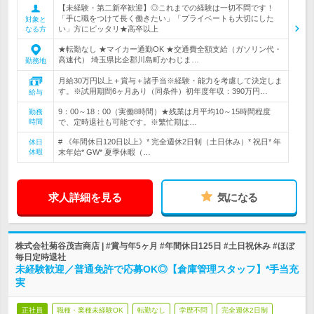
【未経験・第二新卒歓迎】◎これまでの経験は一切不問です！
「手に職をつけて長く働きたい」「プライベートも大切にした
対象と
い」方にピッタリ★高卒以上
なる方
★転勤なし ★マイカー通勤OK ★交通費全額支給（ガソリン代・
高速代） 埼玉県比企郡川島町かわじま…
勤務地
月給30万円以上＋賞与＋諸手当※経験・能力を考慮して決定しま
す。※試用期間6ヶ月あり（同条件）初年度年収：390万円…
給与
9：00～18：00（実働8時間）★残業は月平均10～15時間程度
勤務
時間
で、定時退社も可能です。※繁忙期は…
# 《年間休日120日以上》* 完全週休2日制（土日休み）* 祝日* 年
休日
休暇
末年始* GW* 夏季休暇（…
求人詳細を見る
気になる
株式会社菊谷茂吉商店 | #賞与年5ヶ月 #年間休日125日 #土日祝休み #ほぼ
毎日定時退社
未経験歓迎／普通免許で応募OK◎【倉庫管理スタッフ】*手当充
実
正社員
職種・業種未経験OK
転勤なし
学歴不問
完全週休2日制