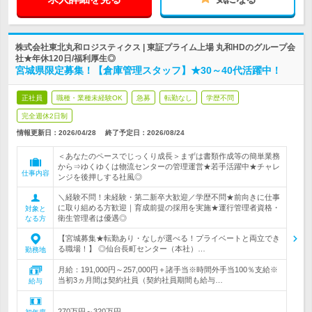
株式会社東北丸和ロジスティクス | 東証プライム上場 丸和HDのグループ会
社★年休120日/福利厚生◎
宮城県限定募集！【倉庫管理スタッフ】★30～40代活躍中！
正社員
職種・業種未経験OK
急募
転勤なし
学歴不問
完全週休2日制
情報更新日：2026/04/28
終了予定日：
2026/08/24
＜あなたのペースでじっくり成長＞まずは書類作成等の簡単業務
から⇒ゆくゆくは物流センターの管理運営★若手活躍中★チャレ
仕事内容
ンジを後押しする社風◎
＼経験不問！未経験・第二新卒大歓迎／学歴不問★前向きに仕事
に取り組める方歓迎｜育成前提の採用を実施★運行管理者資格・
対象と
衛生管理者は優遇◎
なる方
【宮城募集★転勤あり・なしが選べる！プライベートと両立でき
る職場！】 ◎仙台長町センター（本社）…
勤務地
月給：191,000円～257,000円＋諸手当※時間外手当100％支給※
当初3ヵ月間は契約社員（契約社員期間も給与…
給与
270万円～320万円