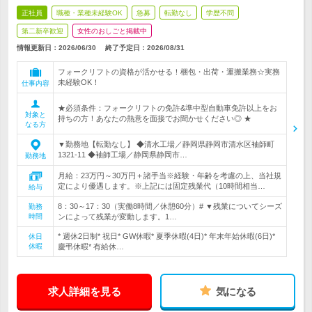
正社員
職種・業種未経験OK
急募
転勤なし
学歴不問
第二新卒歓迎
女性のおしごと掲載中
情報更新日：2026/06/30
終了予定日：
2026/08/31
フォークリフトの資格が活かせる！梱包・出荷・運搬業務☆実務
未経験OK！
仕事内容
★必須条件：フォークリフトの免許&準中型自動車免許以上をお
対象と
持ちの方！あなたの熱意を面接でお聞かせください◎ ★
なる方
▼勤務地【転勤なし】 ◆清水工場／静岡県静岡市清水区袖師町
1321-11 ◆袖師工場／静岡県静岡市…
勤務地
月給：23万円～30万円＋諸手当※経験・年齢を考慮の上、当社規
定により優遇します。※上記には固定残業代（10時間相当…
給与
8：30～17：30（実働8時間／休憩60分）# ▼残業についてシーズ
勤務
時間
ンによって残業が変動します。1…
* 週休2日制* 祝日* GW休暇* 夏季休暇(4日)* 年末年始休暇(6日)*
休日
休暇
慶弔休暇* 有給休…
求人詳細を見る
気になる