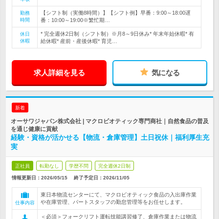
【シフト制（実働8時間）】【シフト例】早番：9:00～18:00遅
勤務
時間
番：10:00～19:00※繁忙期…
* 完全週休2日制（シフト制）※月8～9日休み* 年末年始休暇* 有
休日
休暇
給休暇* 産前・産後休暇* 育児…
求人詳細を見る
気になる
新着
オーサワジャパン株式会社 | マクロビオティック専門商社｜自然食品の普及
を通じ健康に貢献
経験・資格が活かせる【物流・倉庫管理】土日祝休｜福利厚生充
実
正社員
転勤なし
学歴不問
完全週休2日制
情報更新日：2026/05/15
終了予定日：
2026/11/05
東日本物流センターにて、マクロビオティック食品の入出庫作業
や在庫管理、パートスタッフの勤怠管理等をお任せします。
仕事内容
＜必須＞フォークリフト運転技能講習修了、倉庫作業または物流