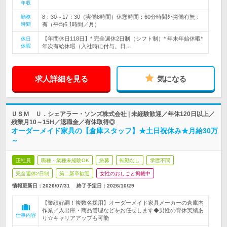
年収
8：30～17：30（実働8時間）休憩時間：60分時間外労働有無：
勤務
時間
有（平均6.1時間／月）
【年間休日118日】* 完全週休2日制（シフト制）* 年末年始休暇*
休日
休暇
年次有給休暇（入社時に付与。日…
求人詳細を見る
気になる
ＵＳＭ Ｕ．シェアラー・ソンズ株式会社 | 未経験歓迎／年休120日以上／
残業月10～15H／退職金／有休取得◎
オーダーメイド家具の【倉庫スタッフ】★土日祝休み★月給30万
～
正社員
職種・業種未経験OK
急募
転勤なし
学歴不問
完全週休2日制
第二新卒歓迎
女性のおしごと掲載中
情報更新日：2026/07/31
終了予定日：
2026/10/29
【業績好調！複数名採用】オーダーメイド家具メーカーの倉庫内
作業／入出庫・商品管理などをお任せします◆男性の育休実績あ
仕事内容
り☆キャリアアップも可能