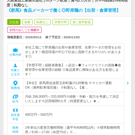
大黒食品工業株式会社 | UIターン歓迎｜賞与2カ月分｜月平均残業20時間程
度｜転勤なし
《群馬》食品メーカーで働く◎即席麺の【出荷・倉庫管理】
正社員
急募
転勤なし
学歴不問
第二新卒歓迎
女性のおしごと掲載中
情報更新日：2026/05/12
終了予定日：
2026/11/02
本社工場にて即席麺の出荷や倉庫管理、在庫データの管理をお任
せします！物流現場の中心で社会に貢献できるやりがいがありま
仕事内容
す◎
【学歴不問｜経験者募集】＜必須＞◆フォークリフトの資格◆倉
庫管理や在庫管理の経験 ◎食品業界に興味がある方を歓迎しま
対象と
す！
なる方
【本社】 群馬県佐波郡玉村町藤川128番地 ※マイカー通勤
OK（無料駐車場完備） ※転勤なし 【雇…
勤務地
月給 266,000円～333,000円※経験・年齢・能力を考慮して決定
いたします※試用期間6カ月（待遇変更なし）★…
給与
400万円～500万円
初年度
年収
1年単位の変形労働時間制（週平均40時間以内）※標準勤務時間
勤務
時間
帯／8:00～17:00（休憩75分）※…