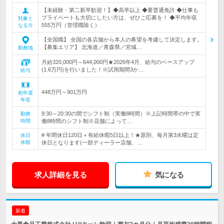
【未経験・第二新卒歓迎！】◆高卒以上 ◆要普通免許 ◆仕事も
プライベートも大切にしたい方は、ぜひご応募を！ ◆平均年収
対象と
555万円（管理職除く）
なる方
【全国職】 全国の各店舗から本人の希望を考慮して決定します。
【募集エリア】 北海道／青森県／宮城…
勤務地
月給320,000円～644,000円★2026年4月、給与のベースアップ
(1.6万円)を行いました！※試用期間3か…
給与
448万円～901万円
初年度
年収
9:30～20:30の間でシフト制（実働8時間）※上記時間帯の中で実
勤務
時間
働8時間のシフト制※店舗によって…
# 年間休日120日＋有給休暇5日以上！★原則、毎月第3水曜は定
休日
休暇
休日となります(一部ディーラー店舗、…
求人詳細を見る
気になる
新着