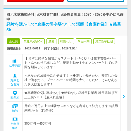
岡元木材株式会社 | #木材専門商社 #経験者募集 #20代・30代を中心に活躍
中
経験を活かして“倉庫の司令塔”として活躍【倉庫作業】★残業
5h
正社員
業種未経験OK
急募
転勤なし
学歴不問
第二新卒歓迎
情報更新日：2026/06/23
終了予定日：
2026/12/14
【 まずは簡単な梱包からスタート 】ゆくゆくは在庫管理やパー
トさんへの指示出しなど、現場を動かす中心メンバーとしての活
仕事内容
躍を期待しています！
＜あなたの経験を活かせます！＞◆楽しく働きたい、安定した会
社で働きたい、プライベートの時間も大切にしたい、そんなあな
対象と
たを大歓迎します！
なる方
★車通勤OK(駐車場あり) ★転勤なし ◎埼玉営業所 埼玉県加須市
上三俣563-1 【雇入れ直後】…
勤務地
月給22万円以上※経験やスキルなどを考慮して決定します※試用
期間3ヶ月（同条件）
給与
300万円～450万円
初年度
年収