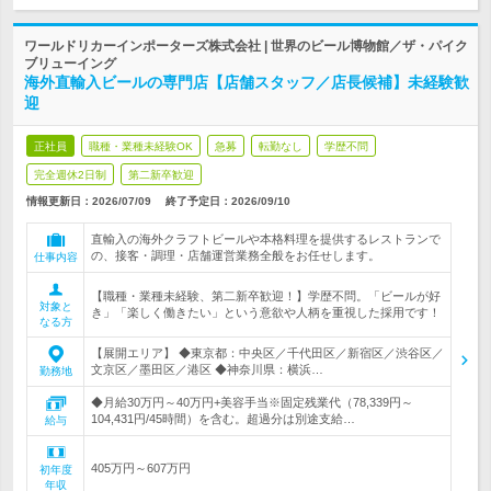
ワールドリカーインポーターズ株式会社 | 世界のビール博物館／ザ・パイク
ブリューイング
海外直輸入ビールの専門店【店舗スタッフ／店長候補】未経験歓
迎
正社員
職種・業種未経験OK
急募
転勤なし
学歴不問
完全週休2日制
第二新卒歓迎
情報更新日：2026/07/09
終了予定日：
2026/09/10
直輸入の海外クラフトビールや本格料理を提供するレストランで
の、接客・調理・店舗運営業務全般をお任せします。
仕事内容
【職種・業種未経験、第二新卒歓迎！】学歴不問。「ビールが好
対象と
き」「楽しく働きたい」という意欲や人柄を重視した採用です！
なる方
【展開エリア】 ◆東京都：中央区／千代田区／新宿区／渋谷区／
文京区／墨田区／港区 ◆神奈川県：横浜…
勤務地
◆月給30万円～40万円+美容手当※固定残業代（78,339円～
104,431円/45時間）を含む。超過分は別途支給…
給与
405万円～607万円
初年度
年収