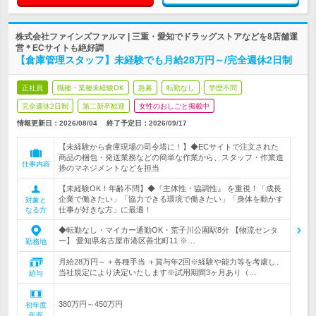
株式会社ファインズファルマ | 三重・愛知でドラッグストアなどを8店舗運
営＊ECサイトも絶好調
【倉庫管理スタッフ】未経験でも月給28万円～/完全週休2日制
正社員
職種・業種未経験OK
急募
転勤なし
学歴不問
完全週休2日制
第二新卒歓迎
女性のおしごと掲載中
情報更新日：2026/08/04
終了予定日：
2026/09/17
【未経験から倉庫現場の司令塔に！】◆ECサイトで注文された
商品の梱包・発送業務などの簡単な作業から、スタッフ・作業進
仕事内容
捗のマネジメントなどを担当
【未経験OK！年齢不問】◆『主体性・協調性』 を重視！「成長
企業で働きたい」「協力できる環境で働きたい」「身体を動かす
対象と
仕事が好きな方」に最適！
なる方
◆転勤なし・マイカー通勤OK・荒子川公園駅8分 【物流センタ
ー】 愛知県名古屋市港区善北町11 ※…
勤務地
月給28万円～ + 各種手当 ＋賞与年2回※経験や能力等を考慮し、
当社規定により決定いたします※試用期間3ヶ月あり（…
給与
380万円～450万円
初年度
年収