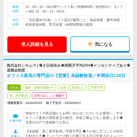
10：00～23：00の間でシフト制（実働8時間／休憩60分）【シフ
勤務
時間
ト例】10：00～19：0013…
・完全週休2日制・シフト提出2週間ごと・有給休暇・慶弔休暇・
休日
休暇
産前産後休暇、育児休業（休暇期間後の復帰…
求人詳細を見る
気になる
株式会社シモムラ | ◆土日祝休み◆残業月平均20H◆インセンティブあり◆
退職金制度
オフィス家具の専門店の【営業】未経験歓迎／年間休日120日
正社員
職種・業種未経験OK
急募
転勤なし
学歴不問
第二新卒歓迎
女性のおしごと掲載中
情報更新日：2026/05/29
終了予定日：
2026/08/27
Webサイトや実店舗からお問い合わせいただいたお客様へ、中古
オフィス家具の買取査定や販売、内装工事などをご提案します◆
仕事内容
充実のOJTで未経験でも安心
【未経験・第二新卒歓迎／学歴不問】◆人の役に立つことや対話
が好きな方◆フットワーク軽く行動できる方◎中途入社メンバー
対象と