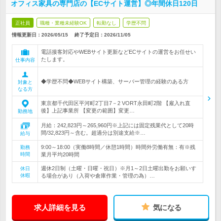
オフィス家具の専門店の【ECサイト運営】◎年間休日120日
正社員
職種・業種未経験OK
転勤なし
学歴不問
情報更新日：2026/05/15
終了予定日：
2026/11/05
電話接客対応やWEBサイト更新などECサイトの運営をお任せい
たします。
仕事内容
◆学歴不問◆WEBサイト構築、サーバー管理の経験のある方
対象と
なる方
東京都千代田区平河町2丁目7－2 VORT永田町2階 【雇入れ直
後】上記事業所 【変更の範囲】変更…
勤務地
月給：242,823円～265,960円※上記には固定残業代として20時
間/32,823円～含む。超過分は別途支給※…
給与
9:00～18:00（実働8時間／休憩1時間）時間外労働有無：有※残
勤務
時間
業月平均20時間
週休2日制（土曜・日曜・祝日）※月1～2日土曜出勤をお願いす
休日
休暇
る場合があり（入荷や倉庫作業・管理の為）…
求人詳細を見る
気になる