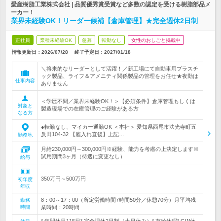
愛産樹脂工業株式会社 | 品質優秀賞受賞など多数の認定を受ける樹脂部品メ
ーカー！
業界未経験OK！リーダー候補【倉庫管理】★完全週休2日制
正社員
業種未経験OK
急募
転勤なし
女性のおしごと掲載中
情報更新日：2026/07/28
終了予定日：
2027/01/18
＼将来的なリーダーとして活躍！／新工場にて自動車用プラスチ
ック製品、ライフ＆アメニティ関係製品の管理をお任せ★夜勤は
仕事内容
ありません
＜学歴不問／業界未経験OK！＞【必須条件】倉庫管理もしくは
対象と
製造現場での在庫管理のご経験がある方
なる方
●転勤なし、マイカー通勤OK ＜本社＞ 愛知県西尾市法光寺町五
反田104-32 【雇入れ直後】上記…
勤務地
月給230,000円～300,000円※経験、能力を考慮の上決定します※
試用期間3ヶ月（待遇に変更なし）
給与
350万円～500万円
初年度
年収
8：00～17：00（所定労働時間7時間50分／休憩70分）月平均残
勤務
時間
業時間：20時間