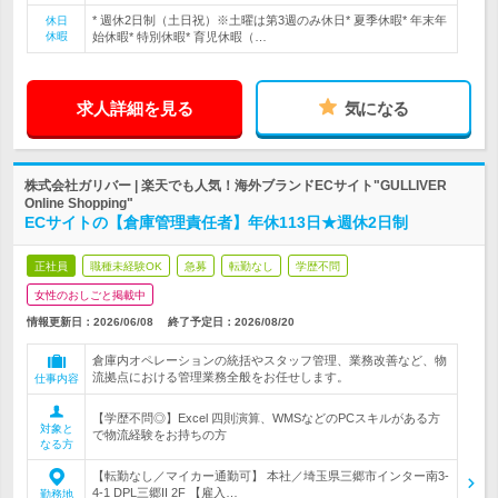
* 週休2日制（土日祝）※土曜は第3週のみ休日* 夏季休暇* 年末年
休日
休暇
始休暇* 特別休暇* 育児休暇（…
求人詳細を見る
気になる
株式会社ガリバー | 楽天でも人気！海外ブランドECサイト"GULLIVER
Online Shopping"
ECサイトの【倉庫管理責任者】年休113日★週休2日制
正社員
職種未経験OK
急募
転勤なし
学歴不問
女性のおしごと掲載中
情報更新日：2026/06/08
終了予定日：
2026/08/20
倉庫内オペレーションの統括やスタッフ管理、業務改善など、物
流拠点における管理業務全般をお任せします。
仕事内容
【学歴不問◎】Excel 四則演算、WMSなどのPCスキルがある方
対象と
で物流経験をお持ちの方
なる方
【転勤なし／マイカー通勤可】 本社／埼玉県三郷市インター南3-
4-1 DPL三郷II 2F 【雇入…
勤務地