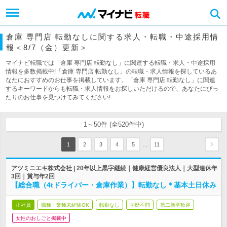
倉庫 専門店 転勤なしに関する求人・転職・中途採用情
報＜8/7（金）更新＞
マイナビ転職では「倉庫 専門店 転勤なし」に関連する転職・求人・中途採用
情報を多数掲載中!「倉庫 専門店 転勤なし」の転職・求人情報を探しているあ
なたにおすすめのお仕事を掲載しています。「倉庫 専門店 転勤なし」に関連
するキーワードからも転職・求人情報をお探しいただけるので、あなたにぴっ
たりのお仕事を見つけてみてください!
1～50件 (全520件中)
…
1
2
3
4
5
11
アツミニエキ株式会社 | 20年以上黒字継続｜健康経営優良法人｜大型連休年
3回｜賞与年2回
【総合職（4tドライバー・倉庫作業）】転勤なし＊基本土日休み
正社員
職種・業種未経験OK
転勤なし
学歴不問
第二新卒歓迎
女性のおしごと掲載中