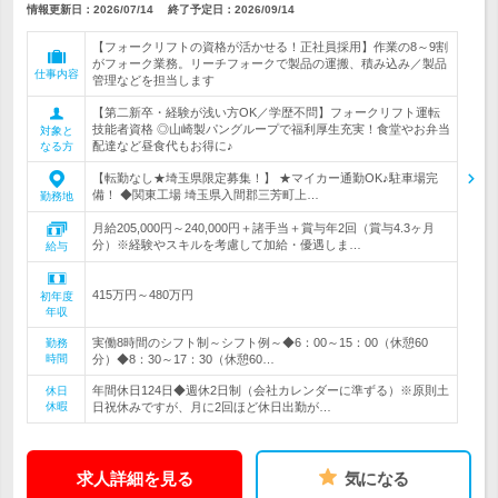
情報更新日：2026/07/14
終了予定日：
2026/09/14
【フォークリフトの資格が活かせる！正社員採用】作業の8～9割
がフォーク業務。リーチフォークで製品の運搬、積み込み／製品
仕事内容
管理などを担当します
【第二新卒・経験が浅い方OK／学歴不問】フォークリフト運転
技能者資格 ◎山崎製パングループで福利厚生充実！食堂やお弁当
対象と
配達など昼食代もお得に♪
なる方
【転勤なし★埼玉県限定募集！】 ★マイカー通勤OK♪駐車場完
備！ ◆関東工場 埼玉県入間郡三芳町上…
勤務地
月給205,000円～240,000円＋諸手当＋賞与年2回（賞与4.3ヶ月
分）※経験やスキルを考慮して加給・優遇しま…
給与
415万円～480万円
初年度
年収
実働8時間のシフト制～シフト例～◆6：00～15：00（休憩60
勤務
時間
分）◆8：30～17：30（休憩60…
年間休日124日◆週休2日制（会社カレンダーに準ずる）※原則土
休日
休暇
日祝休みですが、月に2回ほど休日出勤が…
求人詳細を見る
気になる