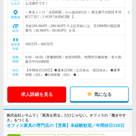
も活躍中です！
なる方
＜東京メトロ「永田町駅」から徒歩約1分＞ 東京都千代田区平河
町2丁目7－2 VORT永田町2階 【…
勤務地
月給265,960円～289,063円 ※上記月給には、月20時間の固定残
業代（35,960円～39,063円）を含…
給与
350万円～400万円
初年度
年収
9:00～18:00（実働8時間／休憩1時間） 時間外労働有無：有※残
勤務
時間
業月平均20時間
【年間休日120日】◆週休2日制（土日休み・祝日休み） ◆夏季
休日
休暇
休暇（3日） ◆GW休暇（3日） ◆…
求人詳細を見る
気になる
株式会社シモムラ | 「家具を売る」だけじゃない。オフィスの「働きやす
さ」をつくる
オフィス家具の専門店の【営業】未経験歓迎／年間休日120日