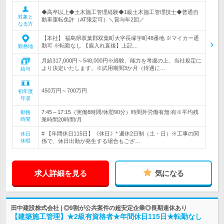
◆高卒以上◆土木施工管理経験◆1級土木施工管理技士◆普通自
対象と
動車運転免許（AT限定可）＼賞与年2回／
なる方
【本社】 福島県双葉郡双葉町大字長塚字町48番地 ※マイカー通
勤可 ※転勤なし 【雇入れ直後】上記…
勤務地
月給317,000円～548,000円※経験、能力を考慮の上、当社規定に
より決定いたします。※試用期間3か月（待遇に…
給与
450万円～700万円
初年度
年収
7:45～17:15（実働8時間/休憩90分）時間外労働有無:有※平均残
勤務
時間
業時間20時間/月
# 【年間休日115日】《休日》* 週休2日制（土・日）※工事の関
休日
休暇
係で、休日出勤が発生する場合もござ…
求人詳細を見る
気になる
田中建設株式会社 | ◎9割が公共案件の超安定企業◎長期連休あり
【建築施工管理】★2級有資格者★年間休日115日★転勤なし