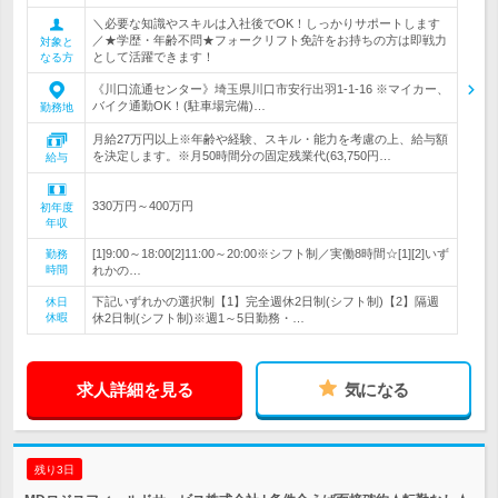
＼必要な知識やスキルは入社後でOK！しっかりサポートします
／★学歴・年齢不問★フォークリフト免許をお持ちの方は即戦力
対象と
として活躍できます！
なる方
《川口流通センター》埼玉県川口市安行出羽1-1-16 ※マイカー、
バイク通勤OK！(駐車場完備)…
勤務地
月給27万円以上※年齢や経験、スキル・能力を考慮の上、給与額
を決定します。※月50時間分の固定残業代(63,750円…
給与
330万円～400万円
初年度
年収
[1]9:00～18:00[2]11:00～20:00※シフト制／実働8時間☆[1][2]いず
勤務
時間
れかの…
下記いずれかの選択制【1】完全週休2日制(シフト制)【2】隔週
休日
休暇
休2日制(シフト制)※週1～5日勤務・…
求人詳細を見る
気になる
残り3日