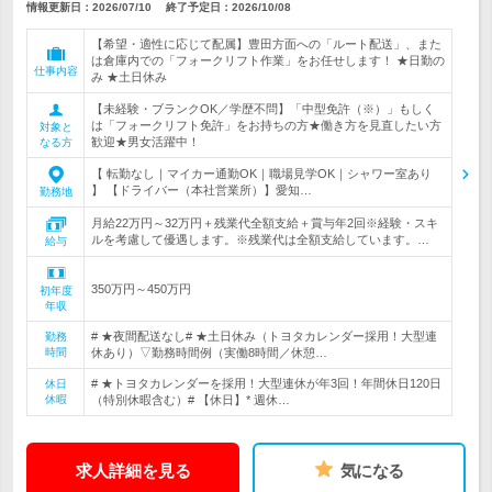
情報更新日：2026/07/10
終了予定日：
2026/10/08
【希望・適性に応じて配属】豊田方面への「ルート配送」、また
は倉庫内での「フォークリフト作業」をお任せします！ ★日勤の
仕事内容
み ★土日休み
【未経験・ブランクOK／学歴不問】「中型免許（※）」もしく
は「フォークリフト免許」をお持ちの方★働き方を見直したい方
対象と
歓迎★男女活躍中！
なる方
【 転勤なし｜マイカー通勤OK｜職場見学OK｜シャワー室あり
】 【ドライバー（本社営業所）】愛知…
勤務地
月給22万円～32万円＋残業代全額支給＋賞与年2回※経験・スキ
ルを考慮して優遇します。※残業代は全額支給しています。…
給与
350万円～450万円
初年度
年収
# ★夜間配送なし# ★土日休み（トヨタカレンダー採用！大型連
勤務
時間
休あり）▽勤務時間例（実働8時間／休憩…
# ★トヨタカレンダーを採用！大型連休が年3回！年間休日120日
休日
休暇
（特別休暇含む）# 【休日】* 週休…
求人詳細を見る
気になる