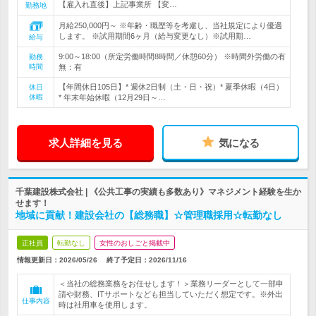
【雇入れ直後】上記事業所 【変…
勤務地
月給250,000円～ ※年齢・職歴等を考慮し、当社規定により優遇
します。 ※試用期間6ヶ月（給与変更なし）※試用期…
給与
9:00～18:00（所定労働時間8時間／休憩60分） ※時間外労働の有
勤務
時間
無：有
【年間休日105日】* 週休2日制（土・日・祝）* 夏季休暇（4日）
休日
休暇
* 年末年始休暇（12月29日～…
求人詳細を見る
気になる
千葉建設株式会社 | 《公共工事の実績も多数あり》マネジメント経験を生か
せます！
地域に貢献！建設会社の【総務職】☆管理職採用☆転勤なし
正社員
転勤なし
女性のおしごと掲載中
情報更新日：2026/05/26
終了予定日：
2026/11/16
＜当社の総務業務をお任せします！＞業務リーダーとして一部申
請や財務、ITサポートなども担当していただく想定です。※外出
仕事内容
時は社用車を使用します。