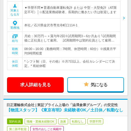
▼学歴不問▼普通自動車運転免許 または 中型・大型免許（AT限
対象と
定不可）│☆配送業務経験者、長期的に働きたい方は歓迎します
なる方
本社／石川県金沢市専光寺町口114-1
勤務地
月給：30万円～＋賞与年2回※試用期間3～6か月あり└試用期間
後に正社員として雇用。 試用期間中は契約社員として雇用…
給与
08:00～16:00（勤務時間：7時間、休憩時間：60分）※残業月平
勤務
時間
均5時間程度
* シフト制（日、その他）※月7日以上、会社カレンダーにて決
休日
休暇
定。* 有給休暇
求人詳細を見る
気になる
日正運輸株式会社 | 東証プライム上場の「澁澤倉庫グループ」の安定性
【物流スタッフ】《東京有明》未経験者OK／土日休／転勤なし
契約社員
職種・業種未経験OK
急募
転勤なし
学歴不問
第二新卒歓迎
女性のおしごと掲載中