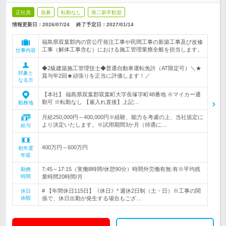
正社員
急募
転勤なし
第二新卒歓迎
情報更新日：2026/07/24
終了予定日：
2027/01/14
福島県双葉郡内の官公庁発注工事や民間工事の新築工事及び改修
工事（解体工事含む）における施工管理業務全般を担当します。
仕事内容
◆2級建築施工管理技士◆普通自動車運転免許（AT限定可）＼★
対象と
賞与年2回★頑張りを正当に評価します！／
なる方
【本社】 福島県双葉郡双葉町大字長塚字町48番地 ※マイカー通
勤可 ※転勤なし 【雇入れ直後】上記…
勤務地
月給250,000円～400,000円※経験、能力を考慮の上、当社規定に
より決定いたします。※試用期間3か月（待遇に…
給与
400万円～600万円
初年度
年収
7:45～17:15（実働8時間/休憩90分）時間外労働有無:有※平均残
勤務
時間
業時間20時間/月
# 【年間休日115日】《休日》* 週休2日制（土・日）※工事の関
休日
休暇
係で、休日出勤が発生する場合もござ…