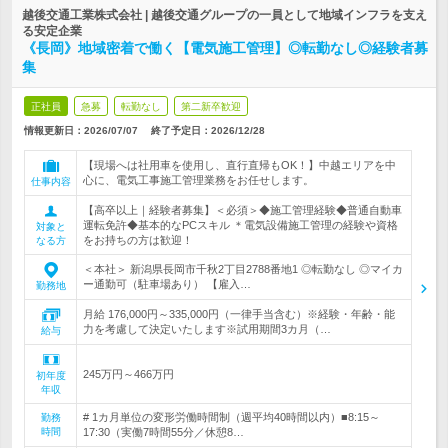
越後交通工業株式会社 | 越後交通グループの一員として地域インフラを支え
る安定企業
《長岡》地域密着で働く【電気施工管理】◎転勤なし◎経験者募
集
正社員
急募
転勤なし
第二新卒歓迎
情報更新日：2026/07/07
終了予定日：
2026/12/28
【現場へは社用車を使用し、直行直帰もOK！】中越エリアを中
心に、電気工事施工管理業務をお任せします。
仕事内容
【高卒以上｜経験者募集】＜必須＞◆施工管理経験◆普通自動車
運転免許◆基本的なPCスキル ＊電気設備施工管理の経験や資格
対象と
をお持ちの方は歓迎！
なる方
＜本社＞ 新潟県長岡市千秋2丁目2788番地1 ◎転勤なし ◎マイカ
ー通勤可（駐車場あり） 【雇入…
勤務地
月給 176,000円～335,000円（一律手当含む）※経験・年齢・能
力を考慮して決定いたします※試用期間3カ月（…
給与
245万円～466万円
初年度
年収
# 1カ月単位の変形労働時間制（週平均40時間以内）■8:15～
勤務
時間
17:30（実働7時間55分／休憩8…