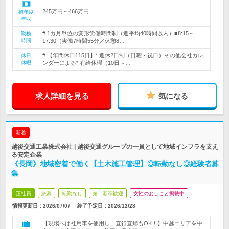
245万円～466万円
初年度
年収
# 1カ月単位の変形労働時間制（週平均40時間以内）■8:15～
勤務
時間
17:30（実働7時間55分／休憩8…
# 【年間休日115日】* 週休2日制（日曜・祝日）その他会社カレ
休日
休暇
ンダーによる* 有給休暇（10日～…
求人詳細を見る
気になる
新着
越後交通工業株式会社 | 越後交通グループの一員として地域インフラを支え
る安定企業
《長岡》地域密着で働く【土木施工管理】◎転勤なし◎経験者募
集
正社員
急募
転勤なし
第二新卒歓迎
女性のおしごと掲載中
情報更新日：2026/07/07
終了予定日：
2026/12/28
【現場へは社用車を使用し、直行直帰もOK！】中越エリアを中