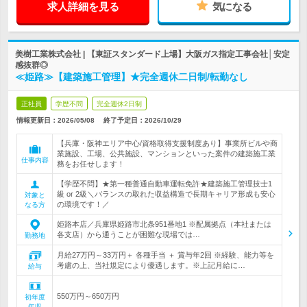
求人詳細を見る
気になる
美樹工業株式会社 | 【東証スタンダード上場】大阪ガス指定工事会社│安定
感抜群◎
≪姫路≫【建築施工管理】★完全週休二日制/転勤なし
正社員
学歴不問
完全週休2日制
情報更新日：2026/05/08
終了予定日：
2026/10/29
【兵庫・阪神エリア中心/資格取得支援制度あり】事業所ビルや商
業施設、工場、公共施設、マンションといった案件の建築施工業
仕事内容
務をお任せします！
【学歴不問】★第一種普通自動車運転免許★建築施工管理技士1
級 or 2級＼バランスの取れた収益構造で長期キャリア形成も安心
対象と
の環境です！／
なる方
姫路本店／兵庫県姫路市北条951番地1 ※配属拠点（本社または
各支店）から通うことが困難な現場では…
勤務地
月給27万円～33万円＋ 各種手当 ＋ 賞与年2回 ※経験、能力等を
考慮の上、当社規定により優遇します。※上記月給に…
給与
550万円～650万円
初年度
年収