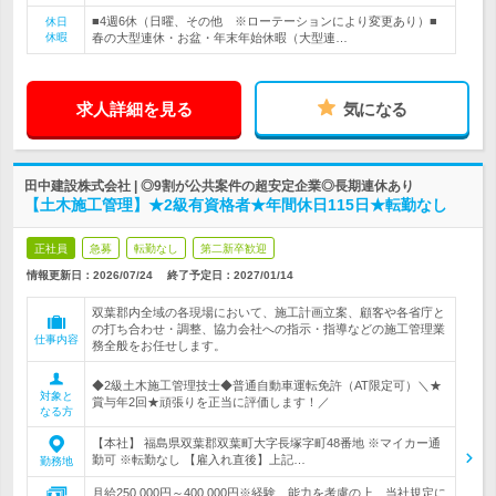
■4週6休（日曜、その他 ※ローテーションにより変更あり）■
休日
休暇
春の大型連休・お盆・年末年始休暇（大型連…
求人詳細を見る
気になる
田中建設株式会社 | ◎9割が公共案件の超安定企業◎長期連休あり
【土木施工管理】★2級有資格者★年間休日115日★転勤なし
正社員
急募
転勤なし
第二新卒歓迎
情報更新日：2026/07/24
終了予定日：
2027/01/14
双葉郡内全域の各現場において、施工計画立案、顧客や各省庁と
の打ち合わせ・調整、協力会社への指示・指導などの施工管理業
仕事内容
務全般をお任せします。
◆2級土木施工管理技士◆普通自動車運転免許（AT限定可）＼★
対象と
賞与年2回★頑張りを正当に評価します！／
なる方
【本社】 福島県双葉郡双葉町大字長塚字町48番地 ※マイカー通
勤可 ※転勤なし 【雇入れ直後】上記…
勤務地
月給250,000円～400,000円※経験、能力を考慮の上、当社規定に