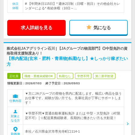
# 【年間休日115日】* 週休2日制（日曜・祝日）その他会社カレ
休日
休暇
ンダーによる* 有給休暇（10日～…
求人詳細を見る
気になる
株式会社JAアグリライン石川 | 【JAグループの物流部門】◎中型免許の資
格取得支援制度あり！
【県内配送(玄米・肥料・青果物)転勤なし】★しっかり稼ぎたい
方
正社員
職種・業種未経験OK
転勤なし
学歴不問
第二新卒歓迎
情報更新日：2026/07/03
終了予定日：
2026/09/03
▼主にJAグループの荷物を県内に配送します。幅広い商品を扱う
お仕事です。経験が浅い方でも、先輩社員が丁寧にサポートしま
仕事内容
す！
▼学歴不問▼普通自動車運転免許 または 中型・大型免許（AT限
対象と
定不可）│☆配送業務経験者、長期的に働きたい方も大歓迎！
なる方
本社／石川県金沢市専光寺町口114-1
勤務地