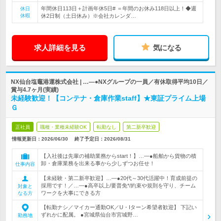
年間休日113日＋計画年休5日# ＝年間のお休み118日以上！◆週
休日
休暇
休2日制（土日休み）※会社カレンダ…
求人詳細を見る
気になる
NX仙台塩竈港運株式会社 | …―●NXグループの一員／有休取得平均10日／
賞与4.7ヶ月(実績)
未経験歓迎！【コンテナ・倉庫作業staff】★東証プライム上場
Ｇ
正社員
職種・業種未経験OK
転勤なし
第二新卒歓迎
情報更新日：2026/06/30
終了予定日：
2026/08/31
【入社後は先輩の補助業務からstart！】…―●船舶から貨物の積
卸・倉庫業務を出来る事から少しずつお任せ！
仕事内容
【未経験・第二新卒歓迎】…―●20代～30代活躍中！育成前提の
採用です！／…―●高卒以上/要普免*/約束や規則を守り、チーム
対象と
ワークを大事にできる方
なる方
【転勤ナシ／マイカー通勤OK／U・Iターン希望者歓迎】 下記い
ずれかに配属。 ●宮城県仙台市宮城野…
勤務地