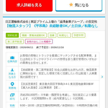
求人詳細を見る
気になる
日正運輸株式会社 | 東証プライム上場の「澁澤倉庫グループ」の安定性
【物流スタッフ】《平和島》未経験者OK／土日休／転勤なし
契約社員
職種・業種未経験OK
急募
転勤なし
学歴不問
第二新卒歓迎
女性のおしごと掲載中
情報更新日：2026/06/11
終了予定日：
2026/11/16
お客様の荷物とトラックを最適にマッチングさせる配車事務、ま
たは自社トラックやドライバーの管理を担う運行管理のいずれか
仕事内容
の業務をお任せします。
【未経験者・第二新卒歓迎】社会人経験をお持ちの方。物流業界
に興味があり、安定した環境で長く活躍したい方は歓迎！人柄重
対象と
視の採用です！
なる方
【京浜営業所】 東京都大田区平和島3-4-1 東京団地倉庫D棟3F
【雇入れ直後】上記事業所 【変…
勤務地
月給250,000円～ ※年齢・職歴等を考慮し、当社規定により優遇
します。 ※試用期間6ヶ月（給与変更なし）※試用期…
給与
9:00～18:00（所定労働時間8時間／休憩60分） ※時間外労働の有
勤務