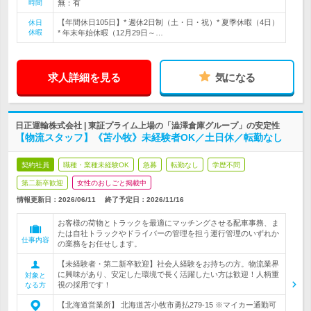
時間
無：有
【年間休日105日】* 週休2日制（土・日・祝）* 夏季休暇（4日）
休日
休暇
* 年末年始休暇（12月29日～…
求人詳細を見る
気になる
日正運輸株式会社 | 東証プライム上場の「澁澤倉庫グループ」の安定性
【物流スタッフ】《苫小牧》未経験者OK／土日休／転勤なし
契約社員
職種・業種未経験OK
急募
転勤なし
学歴不問
第二新卒歓迎
女性のおしごと掲載中
情報更新日：2026/06/11
終了予定日：
2026/11/16
お客様の荷物とトラックを最適にマッチングさせる配車事務、ま
たは自社トラックやドライバーの管理を担う運行管理のいずれか
仕事内容
の業務をお任せします。
【未経験者・第二新卒歓迎】社会人経験をお持ちの方。物流業界
に興味があり、安定した環境で長く活躍したい方は歓迎！人柄重
対象と
視の採用です！
なる方
【北海道営業所】 北海道苫小牧市勇払279-15 ※マイカー通勤可