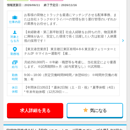
情報更新日：2026/06/11
終了予定日：
2026/11/16
お客様の荷物とトラックを最適にマッチングさせる配車事務、ま
たは自社トラックやドライバーの管理を担う運行管理のいずれか
仕事内容
の業務をお任せします。
【未経験者・第二新卒歓迎】社会人経験をお持ちの方。物流業界
に興味があり、安定した環境で長く活躍したい方は歓迎！人柄重
対象と
視の採用です！
なる方
【東京港営業所】 東京都江東区有明4-8-6 東京港フェリーターミ
ナル2F ※マイカー通勤可 【雇…
勤務地
月給250,000円～ ※年齢・職歴等を考慮し、当社規定により優遇
します。 ※試用期間6ヶ月（給与変更なし）※試用期…
給与
9:00～18:00（所定労働時間8時間／休憩60分） ※時間外労働の有
勤務
時間
無：有
【年間休日105日】* 週休2日制（土・日・祝）* 夏季休暇（4日）
休日
休暇
* 年末年始休暇（12月29日～…
求人詳細を見る
気になる