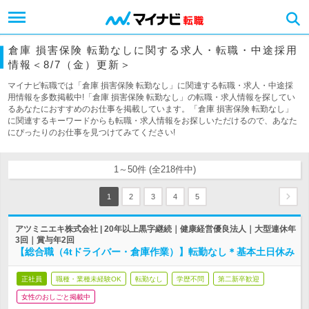
倉庫 損害保険 転勤なしに関する求人・転職・中途採用
情報＜8/7（金）更新＞
マイナビ転職では「倉庫 損害保険 転勤なし」に関連する転職・求人・中途採
用情報を多数掲載中!「倉庫 損害保険 転勤なし」の転職・求人情報を探してい
るあなたにおすすめのお仕事を掲載しています。「倉庫 損害保険 転勤なし」
に関連するキーワードからも転職・求人情報をお探しいただけるので、あなた
にぴったりのお仕事を見つけてみてください!
1～50件 (全218件中)
1
2
3
4
5
アツミニエキ株式会社 | 20年以上黒字継続｜健康経営優良法人｜大型連休年
3回｜賞与年2回
【総合職（4tドライバー・倉庫作業）】転勤なし＊基本土日休み
正社員
職種・業種未経験OK
転勤なし
学歴不問
第二新卒歓迎
女性のおしごと掲載中