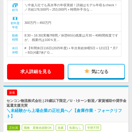
＼中途入社でも高水準の年収実績！詳細はモデル年収をcheck！
／月給178,500円～253,000円＋時間外手当な…
給与
300万円～450万円
初年度
年収
8:30～16:30(実働7時間／休憩60分)残業は月30～40時間程度です
勤務
時間
が、 残業代は100％支…
# 【年間休日116日(2025年度)＋年次有給休暇5日＝121日】* 月7
休日
休暇
～8日(4週7休)* G…
求人詳細を見る
気になる
新着
センコン物流株式会社 | 29歳以下限定／U・Iターン歓迎／家賃補助や奨学金
返還支援充実
＼未経験から上場企業の正社員へ／【倉庫作業・フォークリフ
ト】
正社員
職種・業種未経験OK
急募
転勤なし
学歴不問