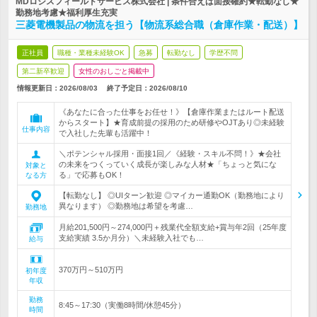
MDロジスフィールドサービス株式会社 | 条件合えば面接確約★転勤なし★
勤務地考慮★福利厚生充実
三菱電機製品の物流を担う【物流系総合職（倉庫作業・配送）】
正社員
職種・業種未経験OK
急募
転勤なし
学歴不問
第二新卒歓迎
女性のおしごと掲載中
情報更新日：2026/08/03
終了予定日：
2026/08/10
《あなたに合った仕事をお任せ！》【倉庫作業またはルート配送
からスタート】★育成前提の採用のため研修やOJTあり◎未経験
仕事内容
で入社した先輩も活躍中！
＼ポテンシャル採用・面接1回／《経験・スキル不問！》★会社
の未来をつくっていく成長が楽しみな人材★「ちょっと気にな
対象と
る」で応募もOK！
なる方
【転勤なし】 ◎UIターン歓迎 ◎マイカー通勤OK（勤務地により
異なります） ◎勤務地は希望を考慮…
勤務地
月給201,500円～274,000円＋残業代全額支給+賞与年2回（25年度
支給実績 3.5か月分）＼未経験入社でも…
給与
370万円～510万円
初年度
年収
勤務
8:45～17:30（実働8時間/休憩45分）
時間