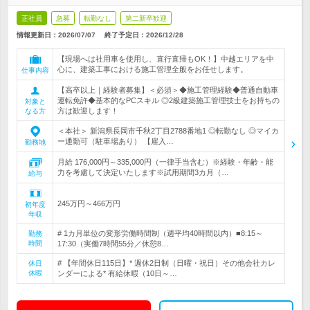
正社員
急募
転勤なし
第二新卒歓迎
情報更新日：2026/07/07
終了予定日：
2026/12/28
【現場へは社用車を使用し、直行直帰もOK！】中越エリアを中
心に、建築工事における施工管理全般をお任せします。
仕事内容
【高卒以上｜経験者募集】＜必須＞◆施工管理経験◆普通自動車
運転免許◆基本的なPCスキル ◎2級建築施工管理技士をお持ちの
対象と
方は歓迎します！
なる方
＜本社＞ 新潟県長岡市千秋2丁目2788番地1 ◎転勤なし ◎マイカ
ー通勤可（駐車場あり） 【雇入…
勤務地
月給 176,000円～335,000円（一律手当含む）※経験・年齢・能
力を考慮して決定いたします※試用期間3カ月（…
給与
245万円～466万円
初年度
年収
# 1カ月単位の変形労働時間制（週平均40時間以内）■8:15～
勤務
時間
17:30（実働7時間55分／休憩8…
# 【年間休日115日】* 週休2日制（日曜・祝日）その他会社カレ
休日
休暇
ンダーによる* 有給休暇（10日～…