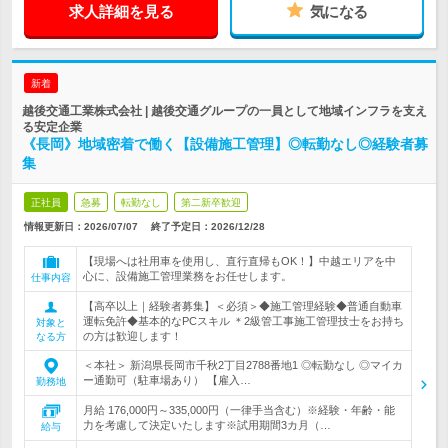
求人詳細を見る
気になる
新着
越後交通工業株式会社 | 越後交通グループの一員として地域インフラを支え
る安定企業
《長岡》地域密着で働く【設備施工管理】◎転勤なし◎経験者募
集
正社員
急募
転勤なし
第二新卒歓迎
情報更新日：2026/07/07
終了予定日：
2026/12/28
【現場へは社用車を使用し、直行直帰もOK！】中越エリアを中
心に、設備施工管理業務をお任せします。
仕事内容
【高卒以上｜経験者募集】＜必須＞◆施工管理経験◆普通自動車
運転免許◆基本的なPCスキル ＊2級管工事施工管理技士をお持ち
対象と
の方は歓迎します！
なる方
＜本社＞ 新潟県長岡市千秋2丁目2788番地1 ◎転勤なし ◎マイカ
ー通勤可（駐車場あり） 【雇入…
勤務地
月給 176,000円～335,000円（一律手当含む）※経験・年齢・能
力を考慮して決定いたします※試用期間3カ月（…
給与