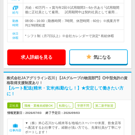
月給：40万円～＋賞与年2回※試用期間3～6か月あり└試用期間
後に正社員として雇用。 試用期間中は契約社員として雇用…
給与
08:00～16:00（勤務時間：7時間、休憩時間：60分）※残業月平
勤務
時間
均17時間程度
休日
* シフト制（月7日以上）※会社カレンダーで決定* 有給休暇
休暇
求人詳細を見る
気になる
株式会社JAアグリライン石川 | 【JAグループの物流部門】◎中型免許の資
格取得支援制度あり！
【ルート配送(精米・玄米)転勤なし！】★安定して働きたい方
に！
正社員
職種・業種未経験OK
転勤なし
学歴不問
第二新卒歓迎
情報更新日：2026/07/03
終了予定日：
2026/09/03
▼（株）米心石川から精米等を地域のスーパーや米屋、飲食店等
へ配送するお仕事です。経験が浅い方でも、先輩社員が丁寧にサ
仕事内容
ポートします！