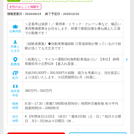
女性のおしごと掲載中
情報更新日：2026/06/19
終了予定日：
2026/12/10
＼定着率は抜群！／ 乗用車・トラック・クレーン車など、幅広い
車両整備業務をお任せします。綺麗で最新設備を兼ね備えた工場
仕事内容
での勤務です！
《経験者募集》◆自動車整備経験 ◎育成体制が整っているので経
対象と
験が浅くても大丈夫です！
なる方
＼転勤なし・マイカー通勤OK(無料駐車場あり)／ 【本社】 静岡
県磐田市小立野528 【雇入れ直後…
勤務地
月給240,000円～300,000円※経験、能力を考慮の上、当社規定に
より決定いたします。※試用期間3か月（待遇に…
給与
380万円～550万円
初年度
年収
8:30～17:30（実働7.5時間/休憩90分）時間外労働有無:有※平均
勤務
時間
残業時間15～20時間/月
# 【年間休日113日】《休日》* 週休2日制（土・日）* 祝日※土曜
休日
休暇
日、月2～3日休み※日曜日《休…