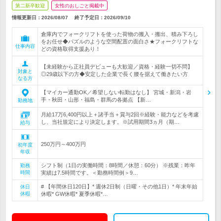
第二新卒歓迎
女性のおしごと掲載中
情報更新日：2026/08/07
終了予定日：
2026/09/10
倉庫内でフォークリフトを使った荷物の搬入・搬出、積み下ろし
をお任せ◆パズルのような空間配置の面白さ★フォークリフトな
仕事内容
どの資格取得支援あり！
【未経験から正社員デビューも大歓迎／資格・経験一切不問】
対象と
◎29歳以下の方◆安定した企業で長く腰を据えて働きたい方
なる方
【マイカー通勤OK／希望しない転勤はなし】 宮城・新潟・岩
手・秋田・山形・福島・群馬の各拠点 【新…
勤務地
月給17万6,400円以上＋諸手当＋賞与2回※経験・能力などを考慮
し、当社規定により決定します。※試用期間3ヵ月（期…
給与
250万円～400万円
初年度
年収
シフト制（1日の実働時間：8時間／休憩：60分） ※残業：昨年
勤務
時間
実績は7.5時間です。＜勤務時間例＞9…
# 【年間休日120日】* 週休2日制（日曜・その他1日）* 年末年始
休日
休暇
休暇* GW休暇* 夏季休暇*…