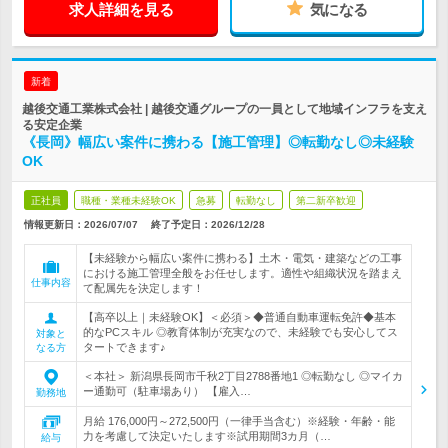
求人詳細を見る
気になる
新着
越後交通工業株式会社 | 越後交通グループの一員として地域インフラを支え
る安定企業
《長岡》幅広い案件に携わる【施工管理】◎転勤なし◎未経験
OK
正社員
職種・業種未経験OK
急募
転勤なし
第二新卒歓迎
情報更新日：2026/07/07
終了予定日：
2026/12/28
【未経験から幅広い案件に携わる】土木・電気・建築などの工事
における施工管理全般をお任せします。適性や組織状況を踏まえ
仕事内容
て配属先を決定します！
【高卒以上｜未経験OK】＜必須＞◆普通自動車運転免許◆基本
的なPCスキル ◎教育体制が充実なので、未経験でも安心してス
対象と
タートできます♪
なる方
＜本社＞ 新潟県長岡市千秋2丁目2788番地1 ◎転勤なし ◎マイカ
ー通勤可（駐車場あり） 【雇入…
勤務地
月給 176,000円～272,500円（一律手当含む）※経験・年齢・能
力を考慮して決定いたします※試用期間3カ月（…
給与