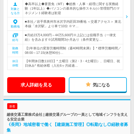
◆高卒以上◆要普免（MT）◆総務・人事・経理に関する実務経
験（1年以上）◆パソコンの基本的な操作スキル|☆管理部門のマ
対象と
ネジメント経験者は歓迎
なる方
■本社／岩手県奥州市水沢字内匠田39番地 ＜交通アクセス＞ 東北
本線「水沢駅」より車で10分 ※マ…
勤務地
■月給23万4,000円～44万5,600円※上記には役職手当（一律支
給）を含みます※試用期間3か月あり（条件変更な…
給与
【1年単位の変形労働時間制（週40時間未満）】* 標準労働時間／
勤務
時間
08:00～17:15(休憩90分)…
【年間休日数110日】* 土曜日（第2・3・4土曜日）、日曜日、祝
休日
休暇
日休み* 有給休暇（入社6ヶ月経過…
求人詳細を見る
気になる
新着
越後交通工業株式会社 | 越後交通グループの一員として地域インフラを支え
る安定企業
《長岡》地域密着で働く【建築施工管理】◎転勤なし◎経験者募
集