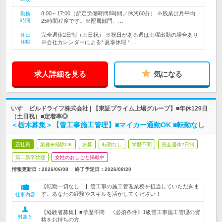
8:00～17:00（所定労働時間8時間／休憩60分） ※残業は月平均
勤務
時間
25時間程度です。※配属部門、…
完全週休2日制（土日祝） ※祝日がある週は土曜出勤の場合あり
休日
休暇
※会社カレンダーによる* 夏季休暇 * …
求人詳細を見る
気になる
いすゞビルドライフ株式会社 | 【東証プライム上場グループ】■年休129日
（土日祝）■定着率◎
＜栃木募集＞【管工事施工管理】■マイカー通勤OK ■転勤なし
正社員
業種未経験OK
急募
転勤なし
学歴不問
完全週休2日制
第二新卒歓迎
女性のおしごと掲載中
情報更新日：2026/06/08
終了予定日：
2026/08/20
【転勤一切なし！】管工事の施工管理業務を担当していただきま
す。あなたの経験やスキルを活かしてください！
仕事内容
【経験者募集】■学歴不問 《必須条件》1級管工事施工管理の資
対象と
格をお持ちの方