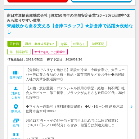
南日本運輸倉庫株式会社 | 設立50周年の老舗安定企業*20～30代活躍中*休
みも取りやすい環境
未経験から食を支える【倉庫スタッフ】★新倉庫で活躍★夜勤な
し
正社員
職種・業種未経験OK
急募
転勤なし
学歴不問
第二新卒歓迎
女性のおしごと掲載中
情報更新日：2026/05/22
終了予定日：
2026/08/20
【分担制でムリなく働ける】新設の冷凍・冷蔵倉庫で、大手スー
パー等に並ぶ食品の入荷・検品・出荷管理などをお任せ◆未経験
仕事内容
入社の先輩多数活躍中◎
【人物・意欲重視・ポテンシャル採用◎学歴・経験一切不問】社
会人デビュー、第二新卒、ブランクがある方も歓迎◎20代～30代
対象と
活躍中◎
なる方
◆マイカー通勤可（無料駐車場完備） ◆U・Iターン歓迎 栃木県
佐野市吉水町1008-1
勤務地
月給22万円～＋その他手当＋賞与※上記給与には固定残業代
（16,000円～／11時間分）を含み、超過分は別途支給しま…
給与
300万円～350万円