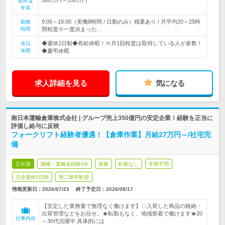
初年度
年収
9:00～18:00（実働8時間 / 日勤のみ）残業あり / 月平均20～25時
勤務
時間
間程度※一度決まった…
◆週休2日制◆有給休暇！※月1回程度は取得している人が多数！
休日
休暇
◆慶弔休暇
求人詳細を見る
気になる
南日本運輸倉庫株式会社 | グループ売上350億円の安定企業！経験を正当に
評価し給与に反映
フォークリフト経験者優遇！【倉庫作業】月給27万円～/社宅完
備
正社員
職種・業種未経験OK
急募
転勤なし
学歴不問
完全週休2日制
第二新卒歓迎
情報更新日：2026/07/23
終了予定日：
2026/08/17
【安定した業務量で無理なく働けます】◇入荷した商品の格納・
出荷管理などをお任せ。★転勤もなく、地域密着で働けます★20
仕事内容
～30代活躍中 具体的には