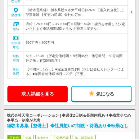
なる方
《栃木営業所》 栃木県栃木市大平町伯仲2691 【雇入れ直後】上
記事業所 【変更の範囲】会社の定め…
勤務地
月給：280,000円～350,000円※経験・年齢・能力を考慮して決定
いたします※試用期間3ヶ月あり(待遇に変更な…
給与
550万円～800万円
初年度
年収
8:00～16:45 （所定労働時間：7時間45分）休憩時間：60分時間
勤務
時間
外労働：有(30時間/月)
【年間休日129日】■完全週休2日制（休日は会社カレンダーによ
休日
休暇
る）■年間有給休暇15日～20日（下限…
求人詳細を見る
気になる
株式会社天龍コーポレーション | ◆週休2日制＆長期休暇あり◆残業少なめ
◆手当・制度が充実
経験者募集【整備士】◆社員想いの制度・待遇あり◆転勤なし
正社員
急募
転勤なし
学歴不問
第二新卒歓迎