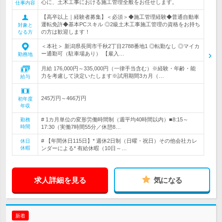
心に、土木工事における施工管理全般をお任せします。
仕事内容
【高卒以上｜経験者募集】＜必須＞◆施工管理経験◆普通自動車
運転免許◆基本PCスキル ◎2級土木工事施工管理の資格をお持ち
対象と
の方は歓迎します！
なる方
＜本社＞ 新潟県長岡市千秋2丁目2788番地1 ◎転勤なし ◎マイカ
ー通勤可（駐車場あり） 【雇入…
勤務地
月給 176,000円～335,000円（一律手当含む）※経験・年齢・能
力を考慮して決定いたします※試用期間3カ月（…
給与
245万円～466万円
初年度
年収
# 1カ月単位の変形労働時間制（週平均40時間以内）■8:15～
勤務
時間
17:30（実働7時間55分／休憩8…
# 【年間休日115日】* 週休2日制（日曜・祝日）その他会社カレ
休日
休暇
ンダーによる* 有給休暇（10日～…
求人詳細を見る
気になる
新着