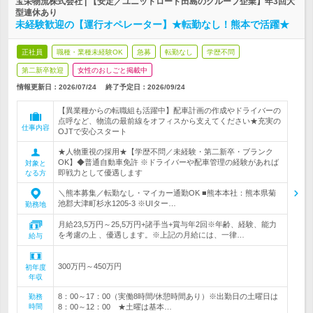
宝栄物流株式会社 | 【安定／ユニットロード田島のグループ企業】年3回大
型連休あり
未経験歓迎の【運行オペレーター】★転勤なし！熊本で活躍★
正社員
職種・業種未経験OK
急募
転勤なし
学歴不問
第二新卒歓迎
女性のおしごと掲載中
情報更新日：2026/07/24
終了予定日：
2026/09/24
【異業種からの転職組も活躍中】配車計画の作成やドライバーの
点呼など、物流の最前線をオフィスから支えてください★充実の
仕事内容
OJTで安心スタート
★人物重視の採用★【学歴不問／未経験・第二新卒・ブランク
OK】◆普通自動車免許 ※ドライバーや配車管理の経験があれば
対象と
即戦力として優遇します
なる方
＼熊本募集／転勤なし・マイカー通勤OK ■熊本本社：熊本県菊
池郡大津町杉水1205-3 ※UIター…
勤務地
月給23,5万円～25,5万円+諸手当+賞与年2回※年齢、経験、能力
を考慮の上 、優遇します。※上記の月給には、一律…
給与
300万円～450万円
初年度
年収
8：00～17：00（実働8時間/休憩時間あり）※出勤日の土曜日は
勤務
時間
8：00～12：00 ★土曜は基本…