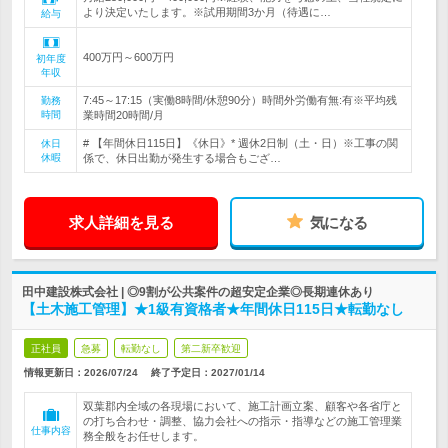
より決定いたします。※試用期間3か月（待遇に…
給与
400万円～600万円
初年度
年収
7:45～17:15（実働8時間/休憩90分）時間外労働有無:有※平均残
勤務
時間
業時間20時間/月
# 【年間休日115日】《休日》* 週休2日制（土・日）※工事の関
休日
休暇
係で、休日出勤が発生する場合もござ…
求人詳細を見る
気になる
田中建設株式会社 | ◎9割が公共案件の超安定企業◎長期連休あり
【土木施工管理】★1級有資格者★年間休日115日★転勤なし
正社員
急募
転勤なし
第二新卒歓迎
情報更新日：2026/07/24
終了予定日：
2027/01/14
双葉郡内全域の各現場において、施工計画立案、顧客や各省庁と
の打ち合わせ・調整、協力会社への指示・指導などの施工管理業
仕事内容
務全般をお任せします。