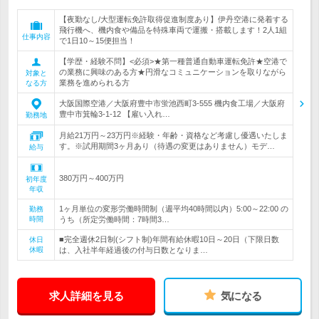
【夜勤なし/大型運転免許取得促進制度あり】伊丹空港に発着する
飛行機へ、機内食や備品を特殊車両で運搬・搭載します！2人1組
仕事内容
で1日10～15便担当！
【学歴・経験不問】<必須>★第一種普通自動車運転免許★空港で
の業務に興味のある方★円滑なコミュニケーションを取りながら
対象と
業務を進められる方
なる方
大阪国際空港／大阪府豊中市蛍池西町3-555 機内食工場／大阪府
豊中市箕輪3-1-12 【雇い入れ…
勤務地
月給21万円～23万円※経験・年齢・資格など考慮し優遇いたしま
す。※試用期間3ヶ月あり（待遇の変更はありません）モデ…
給与
380万円～400万円
初年度
年収
1ヶ月単位の変形労働時間制（週平均40時間以内）5:00～22:00 の
勤務
時間
うち（所定労働時間：7時間3…
■完全週休2日制(シフト制)年間有給休暇10日～20日（下限日数
休日
休暇
は、入社半年経過後の付与日数となりま…
求人詳細を見る
気になる