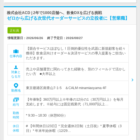
株式会社ACD | 2年で1000店舗へ、飲食DXを広げる挑戦
ゼロから広げる次世代オーダーサービスの立役者に【営業職】
正社員
情報更新日：2026/06/26
終了予定日：
2026/08/27
【競合サービスほぼなし！圧倒的優位性を武器に新規顧客を続々
獲得】飲食店向けオーダー＆決済サービスの導入提案をご担当い
仕事内容
ただきます。
売上や店舗運営に関わってきた経験を、別のフィールドで活かし
対象と
たい方 ■大卒以上
なる方
東京都港区南青山7-1-5 ＆CALM minamiaoyama 4F
勤務地
【年俸制】360万円以上※年俸の12分の1（30万円以上）を毎月
支給します。※給与には固定残業代（71,000円以上…
給与
勤務
* 9:30～18:30（休憩60分）
時間
# 【年間休日123日】* 完全週休2日制（土日祝）* 夏季休暇（3
休日
休暇
日）* 年末年始休暇（12/29…