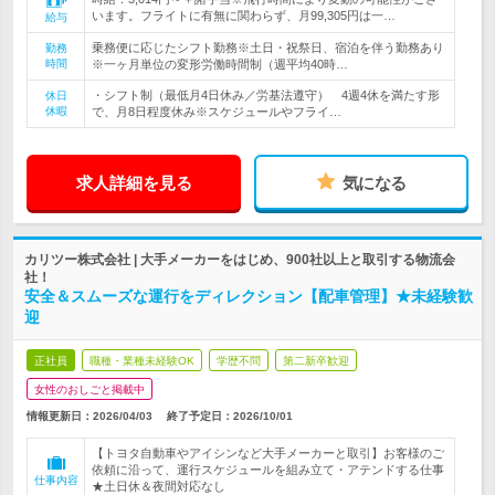
います。フライトに有無に関わらず、月99,305円は一…
給与
乗務便に応じたシフト勤務※土日・祝祭日、宿泊を伴う勤務あり
勤務
時間
※一ヶ月単位の変形労働時間制（週平均40時…
・シフト制（最低月4日休み／労基法遵守） 4週4休を満たす形
休日
休暇
で、月8日程度休み※スケジュールやフライ…
求人詳細を見る
気になる
カリツー株式会社 | 大手メーカーをはじめ、900社以上と取引する物流会
社！
安全＆スムーズな運行をディレクション【配車管理】★未経験歓
迎
正社員
職種・業種未経験OK
学歴不問
第二新卒歓迎
女性のおしごと掲載中
情報更新日：2026/04/03
終了予定日：
2026/10/01
【トヨタ自動車やアイシンなど大手メーカーと取引】お客様のご
依頼に沿って、運行スケジュールを組み立て・アテンドする仕事
仕事内容
★土日休＆夜間対応なし