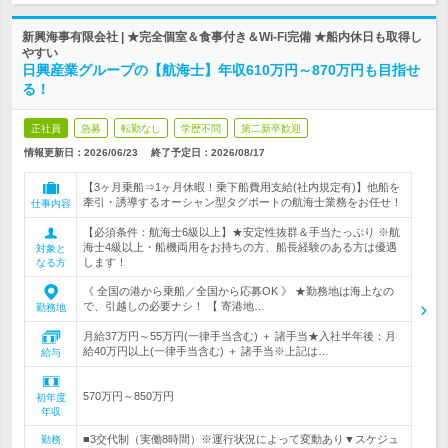
新興海事有限会社 | ★完全個室＆食事付き＆Wi-Fi完備 ★船内休日も取得し
やすい
日興産業グループの【航海士】年収610万円～870万円も目指せ
る！
正社員
急募
転勤なし
学歴不問
第二新卒歓迎
情報更新日：2026/06/23
終了予定日：
2026/08/17
【3ヶ月乗船⇒1ヶ月休暇！乗下船費用支給(社内規定有)】他船を
牽引・誘導するオーシャン型タグボートの航海士業務をお任せ！
仕事内容
【必須条件：航海士6級以上】★安定性抜群＆手当たっぷり ※航
海士4級以上・船機両用をお持ちの方、船長経験のある方は優遇
対象と
します！
なる方
《 全国の港から乗船／全国から応募OK 》 ★勤務地は海上なの
で、引越しの必要ナシ！ 【 寄港地…
勤務地
月給37万円～55万円(一律手当含む) ＋ 諸手当★入社半年後：月
給40万円以上(一律手当含む) ＋ 諸手当※上記は…
給与
570万円～850万円
初年度
年収
■3交代制（実働8時間）※運行状況によって変動あり▼スケジュ
勤務