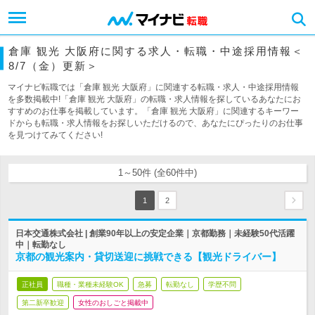
倉庫 観光 大阪府に関する求人・転職・中途採用情報＜
8/7（金）更新＞
マイナビ転職では「倉庫 観光 大阪府」に関連する転職・求人・中途採用情報
を多数掲載中!「倉庫 観光 大阪府」の転職・求人情報を探しているあなたにお
すすめのお仕事を掲載しています。「倉庫 観光 大阪府」に関連するキーワー
ドからも転職・求人情報をお探しいただけるので、あなたにぴったりのお仕事
を見つけてみてください!
1～50件 (全60件中)
1
2
日本交通株式会社 | 創業90年以上の安定企業｜京都勤務｜未経験50代活躍
中｜転勤なし
京都の観光案内・貸切送迎に挑戦できる【観光ドライバー】
正社員
職種・業種未経験OK
急募
転勤なし
学歴不問
第二新卒歓迎
女性のおしごと掲載中