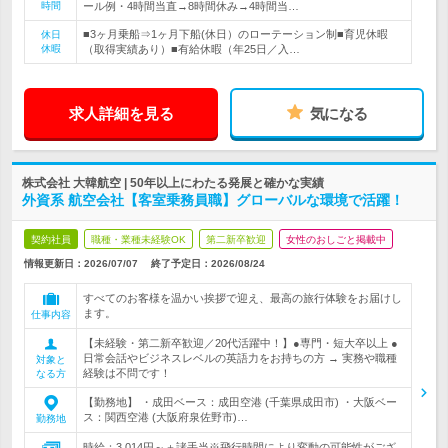
時間
ール例・4時間当直→8時間休み→4時間当…
■3ヶ月乗船⇒1ヶ月下船(休日）のローテーション制■育児休暇
休日
休暇
（取得実績あり）■有給休暇（年25日／入…
求人詳細を見る
気になる
株式会社 大韓航空 | 50年以上にわたる発展と確かな実績
外資系 航空会社【客室乗務員職】グローバルな環境で活躍！
契約社員
職種・業種未経験OK
第二新卒歓迎
女性のおしごと掲載中
情報更新日：2026/07/07
終了予定日：
2026/08/24
すべてのお客様を温かい挨拶で迎え、最高の旅行体験をお届けし
ます。
仕事内容
【未経験・第二新卒歓迎／20代活躍中！】●専門・短大卒以上 ●
日常会話やビジネスレベルの英語力をお持ちの方 → 実務や職種
対象と
経験は不問です！
なる方
【勤務地】 ・成田ベース：成田空港 (千葉県成田市) ・大阪ベー
ス：関西空港 (大阪府泉佐野市)…
勤務地
時給：3,014円～＋諸手当※飛行時間により変動の可能性がござ