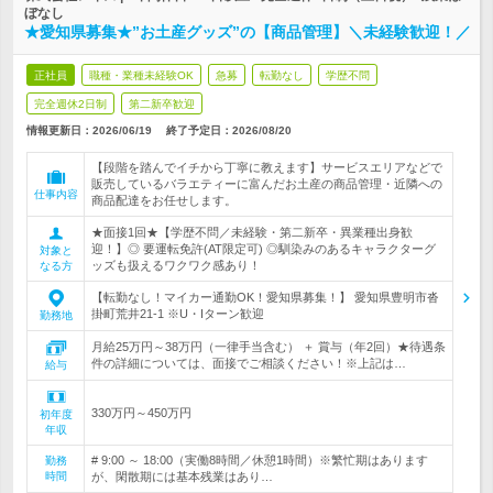
ぼなし
★愛知県募集★”お土産グッズ”の【商品管理】＼未経験歓迎！／
正社員
職種・業種未経験OK
急募
転勤なし
学歴不問
完全週休2日制
第二新卒歓迎
情報更新日：2026/06/19
終了予定日：
2026/08/20
【段階を踏んでイチから丁寧に教えます】サービスエリアなどで
販売しているバラエティーに富んだお土産の商品管理・近隣への
仕事内容
商品配達をお任せします。
★面接1回★【学歴不問／未経験・第二新卒・異業種出身歓
迎！】◎ 要運転免許(AT限定可) ◎馴染みのあるキャラクターグ
対象と
ッズも扱えるワクワク感あり！
なる方
【転勤なし！マイカー通勤OK！愛知県募集！】 愛知県豊明市沓
掛町荒井21-1 ※U・Iターン歓迎
勤務地
月給25万円～38万円（一律手当含む） ＋ 賞与（年2回）★待遇条
件の詳細については、面接でご相談ください！※上記は…
給与
330万円～450万円
初年度
年収
# 9:00 ～ 18:00（実働8時間／休憩1時間）※繁忙期はあります
勤務
時間
が、閑散期には基本残業はあり…