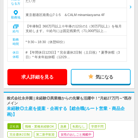
たい方
なる方
東京都港区南青山7-1-5 ＆CALM minamiaoyama 4F
勤務地
【年俸制】360万円以上※年俸の12分の1（30万円以上）を毎月
支給します。※給与には固定残業代（71,000円以上…
給与
勤務
* 9:30～18:30（休憩60分）
時間
# 【年間休日123日】* 完全週休2日制（土日祝）* 夏季休暇（3
休日
休暇
日）* 年末年始休暇（12/29…
求人詳細を見る
気になる
株式会社永井園 | 未経験◎異業種からの先輩も活躍中！*月給27万円～*既存
メイン
未経験◎土産を提案・企画する【総合職(ルート営業・商品企
画)】
正社員
職種・業種未経験OK
急募
転勤なし
学歴不問
完全週休2日制
第二新卒歓迎
女性のおしごと掲載中