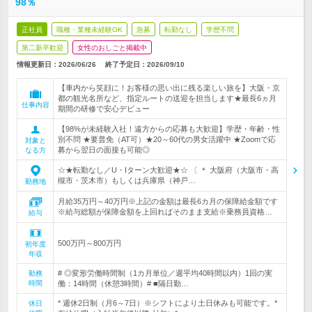
98％
正社員
職種・業種未経験OK
急募
転勤なし
学歴不問
第二新卒歓迎
女性のおしごと掲載中
情報更新日：2026/06/26
終了予定日：
2026/09/10
【車内から笑顔に！お客様の思い出に残る楽しい旅を】大阪・京
都の観光名所など、指定ルートの送迎を担当します★最長6ヵ月
仕事内容
期間の研修で安心デビュー
【98%が未経験入社！遠方からの応募も大歓迎】学歴・年齢・性
別不問 ★要普免（AT可）★20～60代の男女活躍中 ★Zoomで応
対象と
募から翌日の面接も可能◎
なる方
☆★転勤なし／U・Iターン大歓迎★☆ 〔 ＊ 大阪府（大阪市・高
槻市・茨木市）もしくは兵庫県（神戸…
勤務地
月給35万円～40万円※上記の金額は最長6カ月の保障給金額です
※給与総額が保障金額を上回ればそのまま支給※乗務員資格…
給与
500万円～800万円
初年度
年収
# ◎変形労働時間制（1カ月単位／週平均40時間以内）1回の実
勤務
時間
働：14時間（休憩3時間）# ■隔日勤…
* 週休2日制（月6～7日）※シフトにより土日休みも可能です。*
休日