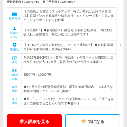
情報更新日：2026/07/10
終了予定日：
2026/08/27
【未経験から着実にスキルアップ！幅広い年代が活躍できる環
境】京都を訪れる観光客や修学旅行生をタクシーで案内し思い出
仕事内容
づくりをサポートするお仕事
【未経験OK】◆普通免許(AT限定可)があれば応募可！50代未経
対象と
験入社も多数在籍、幅広い世代が活躍中です！
なる方
【U・Iターン歓迎／転勤なし／マイカー通勤OK】 ◆京都営業所
京都府京都市南区上鳥羽苗代町43
勤務地
月給19万3960円以上＋賞与（年2回）＋各種手当※試用期間：二
種免許養成の方は4カ月、取得済の方は2カ月※未経験の…
給与
350万円～1000万円
初年度
年収
◆1ヶ月単位の変形労働時間制（週平均40時間以内）＜標準的な
勤務
時間
勤務時間例＞7:00～17:20（実働7…
◆月6日～9日（27日サイクルで21日勤務のシフト制）└休日を希
休日
休暇
望日に移動することも可能です◆慶弔休…
求人詳細を見る
気になる