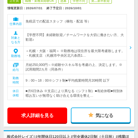
正社員
職種・業種未経験OK
急募
学歴不問
第二新卒歓迎
情報更新日：2026/07/31
終了予定日：
2026/10/01
免税店での配送スタッフ（梱包・配送 等）
仕事内容
【学歴不問】未経験歓迎／チームワークを大切に働きたい方、大
対象と
歓迎♪
なる方
＜札幌・大阪・福岡＞ ※勤務地は現住所を最大限考慮致します。
・札幌支店 （札幌市中央区北六条西1…
勤務地
月給250,000円～※経験やスキル等を考慮の上、決定します。※
試用期間2カ月（同条件）
給与
勤務
9：00～18：00※シフト制■平均残業時間月20時間 以下
時間
■月6日休み ※支店により異なる（シフト制）■有給休暇■特別休
休日
休暇
暇お互いが無理なく助け合える環境を整え…
求人詳細を見る
気になる
株式会社レイズ | #年間休日120日以上 #完全週休2日制（土日祝）#残業ほ