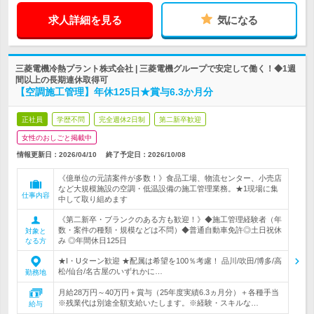
求人詳細を見る
気になる
三菱電機冷熱プラント株式会社 | 三菱電機グループで安定して働く！◆1週
間以上の長期連休取得可
【空調施工管理】年休125日★賞与6.3か月分
正社員
学歴不問
完全週休2日制
第二新卒歓迎
女性のおしごと掲載中
情報更新日：2026/04/10
終了予定日：
2026/10/08
《億単位の元請案件が多数！》食品工場、物流センター、小売店
など大規模施設の空調・低温設備の施工管理業務。★1現場に集
仕事内容
中して取り組めます
《第二新卒・ブランクのある方も歓迎！》◆施工管理経験者（年
数・案件の種類・規模などは不問）◆普通自動車免許◎土日祝休
対象と
み ◎年間休日125日
なる方
★I・Uターン歓迎 ★配属は希望を100％考慮！ 品川/吹田/博多/高
松/仙台/名古屋のいずれかに…
勤務地
月給28万円～40万円＋賞与（25年度実績6.3ヵ月分）＋各種手当
※残業代は別途全額支給いたします。※経験・スキルな…
給与