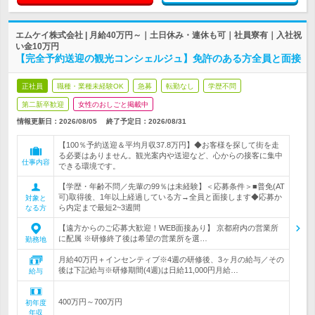
エムケイ株式会社 | 月給40万円～｜土日休み・連休も可｜社員寮有｜入社祝
い金10万円
【完全予約送迎の観光コンシェルジュ】免許のある方全員と面接
正社員
職種・業種未経験OK
急募
転勤なし
学歴不問
第二新卒歓迎
女性のおしごと掲載中
情報更新日：2026/08/05
終了予定日：
2026/08/31
【100％予約送迎＆平均月収37.8万円】◆お客様を探して街を走
る必要はありません。観光案内や送迎など、心からの接客に集中
仕事内容
できる環境です。
【学歴・年齢不問／先輩の99％は未経験】＜応募条件＞■普免(AT
可)取得後、1年以上経過している方→全員と面接します◆応募か
対象と
ら内定まで最短2~3週間
なる方
【遠方からのご応募大歓迎！WEB面接あり】 京都府内の営業所
に配属 ※研修終了後は希望の営業所を選…
勤務地
月給40万円＋インセンティブ※4週の研修後、3ヶ月の給与／その
後は下記給与※研修期間(4週)は日給11,000円月給…
給与
400万円～700万円
初年度
年収