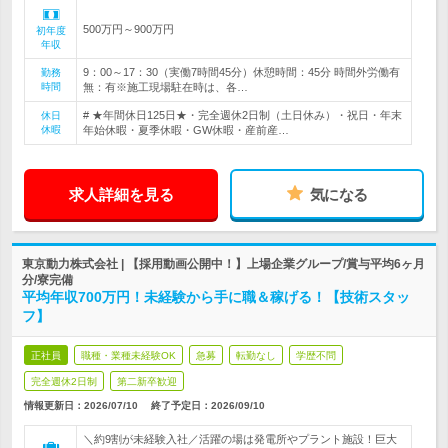
500万円～900万円
初年度
年収
9：00～17：30（実働7時間45分）休憩時間：45分 時間外労働有
勤務
時間
無：有※施工現場駐在時は、各…
# ★年間休日125日★・完全週休2日制（土日休み）・祝日・年末
休日
休暇
年始休暇・夏季休暇・GW休暇・産前産…
求人詳細を見る
気になる
東京動力株式会社 | 【採用動画公開中！】上場企業グループ/賞与平均6ヶ月
分/寮完備
平均年収700万円！未経験から手に職＆稼げる！【技術スタッ
フ】
正社員
職種・業種未経験OK
急募
転勤なし
学歴不問
完全週休2日制
第二新卒歓迎
情報更新日：2026/07/10
終了予定日：
2026/09/10
＼約9割が未経験入社／活躍の場は発電所やプラント施設！巨大