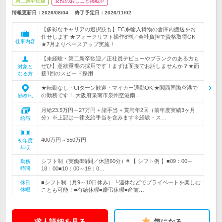
第二新卒歓迎
女性のおしごと掲載中
情報更新日：2026/08/04
終了予定日：
2026/11/02
【多彩なキャリアの選択肢も】EC系輸入貨物の倉庫内搬送をお
任せします ★フォークリフト操作8割／会社負担で資格取得OK
仕事内容
★7月よりベースアップ実施！
【未経験・第二新卒歓迎／正社員デビューやブランクのある方も
ぜひ】意欲重視の採用です！まずは面接でお話しませんか？★面
対象と
接1回のスピード採用
なる方
★転勤なし・UIターン歓迎・マイカー通勤OK ★関西国際空港で
の勤務です！ 大阪府泉南市泉州空港南…
勤務地
月給23.5万円～27万円 + 諸手当 + 賞与年2回（前年度実績3ヶ月
分）※上記は一律支給手当を含みます※経験・ス…
給与
400万円～550万円
初年度
年収
シフト制（実働8時間／休憩60分）# 【 シフト例 】■09：00～
勤務
時間
18：00■10：00～19：0…
■シフト制（月9～10日休み）┗連休などでプライベートを楽しむ
休日
休暇
ことも可能！■有給休暇■慶弔休暇■産前…
求人詳細を見る
気になる