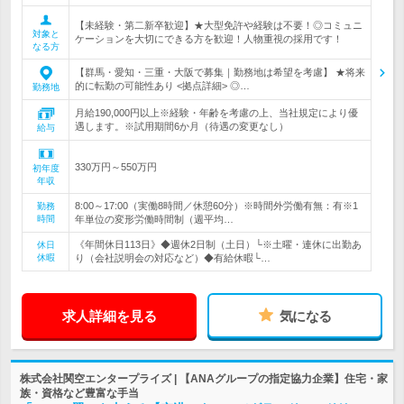
【未経験・第二新卒歓迎】★大型免許や経験は不要！◎コミュニ
対象と
ケーションを大切にできる方を歓迎！人物重視の採用です！
なる方
【群馬・愛知・三重・大阪で募集｜勤務地は希望を考慮】 ★将来
的に転勤の可能性あり <拠点詳細> ◎…
勤務地
月給190,000円以上※経験・年齢を考慮の上、当社規定により優
遇します。※試用期間6か月（待遇の変更なし）
給与
330万円～550万円
初年度
年収
8:00～17:00（実働8時間／休憩60分）※時間外労働有無：有※1
勤務
時間
年単位の変形労働時間制（週平均…
《年間休日113日》◆週休2日制（土日）└※土曜・連休に出勤あ
休日
休暇
り（会社説明会の対応など）◆有給休暇└…
求人詳細を見る
気になる
株式会社関空エンタープライズ | 【ANAグループの指定協力企業】住宅・家
族・資格など豊富な手当