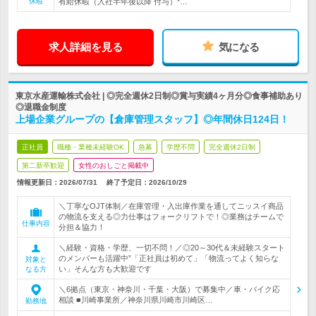
休暇
有給休暇（入社半年後以降 付与）*…
求人詳細を見る
気になる
東京水産運輸株式会社 | ◎完全週休2日制◎賞与実績4ヶ月分◎食事補助あり
◎退職金制度
上場企業グループの【倉庫管理スタッフ】◎年間休日124日！
正社員
職種・業種未経験OK
急募
学歴不問
完全週休2日制
第二新卒歓迎
女性のおしごと掲載中
情報更新日：2026/07/31
終了予定日：
2026/10/29
＼丁寧なOJT体制／在庫管理・入出庫作業を通してニッスイ商品
の物流を支える◎力仕事はフォークリフトで！◎業務はチームで
仕事内容
分担＆協力！
＼経験・資格・学歴、一切不問！／◎20～30代＆未経験スタート
のメンバーも活躍中”「正社員は初めて」「物流ってよく知らな
対象と
い」そんな方も大歓迎です
なる方
＼6拠点（東京・神奈川・千葉・大阪）で募集中／車・バイク応
相談 ■川崎事業所／神奈川県川崎市川崎区…
勤務地