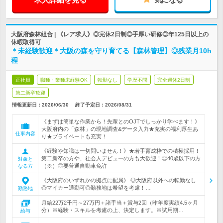
大阪府森林組合 | 《レア求人》◎完休2日制◎手厚い研修◎年125日以上の
休暇取得可
＊未経験歓迎＊大阪の森を守り育てる【森林管理】◎残業月10h
程
正社員
職種・業種未経験OK
転勤なし
学歴不問
完全週休2日制
第二新卒歓迎
情報更新日：2026/06/30
終了予定日：
2026/08/31
《まずは簡単な作業から！先輩とのOJTでしっかり学べます！》
大阪府内の「森林」の現地調査&データ入力★充実の福利厚生あ
仕事内容
り★プライベートも充実！
《経験や知識は一切問いません！》★若手育成枠での積極採用！
第二新卒の方や、社会人デビューの方も大歓迎！◎40歳以下の方
対象と
（※）◎要普通自動車免許
なる方
《大阪府のいずれかの拠点に配属》 ◎大阪府以外への転勤なし
◎マイカー通勤可◎勤務地は希望を考慮！…
勤務地
月給22万2千円～27万円＋諸手当＋賞与2回（昨年度実績4.5ヶ月
分）※経験・スキルを考慮の上、決定します。※試用期…
給与