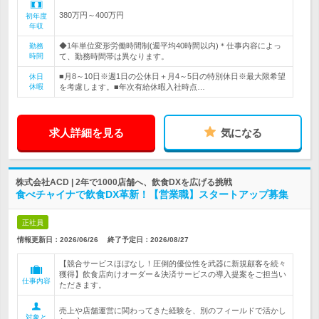
380万円～400万円
初年度
年収
◆1年単位変形労働時間制(週平均40時間以内)＊仕事内容によっ
勤務
時間
て、勤務時間帯は異なります。
■月8～10日※週1日の公休日＋月4～5日の特別休日※最大限希望
休日
休暇
を考慮します。■年次有給休暇入社時点…
求人詳細を見る
気になる
株式会社ACD | 2年で1000店舗へ、飲食DXを広げる挑戦
食べチャイナで飲食DX革新！【営業職】スタートアップ募集
正社員
情報更新日：2026/06/26
終了予定日：
2026/08/27
【競合サービスほぼなし！圧倒的優位性を武器に新規顧客を続々
獲得】飲食店向けオーダー＆決済サービスの導入提案をご担当い
仕事内容
ただきます。
売上や店舗運営に関わってきた経験を、別のフィールドで活かし
対象と