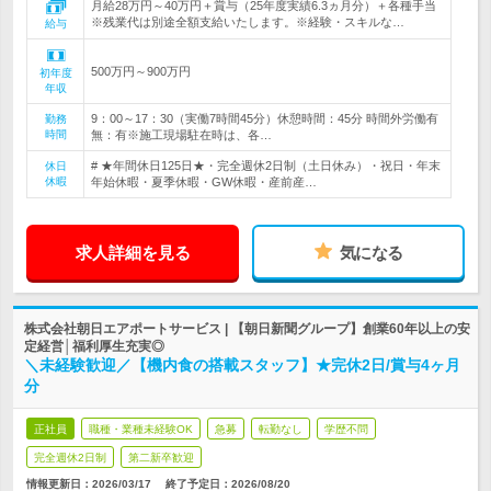
月給28万円～40万円＋賞与（25年度実績6.3ヵ月分）＋各種手当
※残業代は別途全額支給いたします。※経験・スキルな…
給与
500万円～900万円
初年度
年収
9：00～17：30（実働7時間45分）休憩時間：45分 時間外労働有
勤務
時間
無：有※施工現場駐在時は、各…
# ★年間休日125日★・完全週休2日制（土日休み）・祝日・年末
休日
休暇
年始休暇・夏季休暇・GW休暇・産前産…
求人詳細を見る
気になる
株式会社朝日エアポートサービス | 【朝日新聞グループ】創業60年以上の安
定経営│福利厚生充実◎
＼未経験歓迎／【機内食の搭載スタッフ】★完休2日/賞与4ヶ月
分
正社員
職種・業種未経験OK
急募
転勤なし
学歴不問
完全週休2日制
第二新卒歓迎
情報更新日：2026/03/17
終了予定日：
2026/08/20