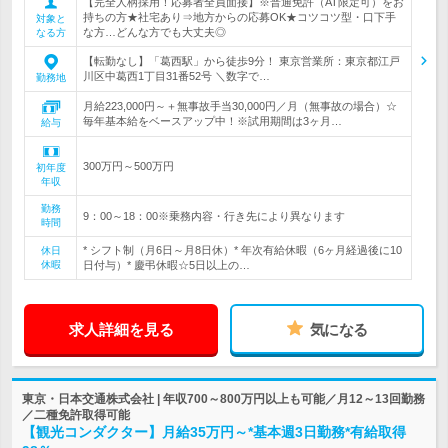
【完全人柄採用！応募者全員面接】※普通免許（AT限定可）をお
持ちの方★社宅あり⇒地方からの応募OK★コツコツ型・口下手
対象と
な方…どんな方でも大丈夫◎
なる方
【転勤なし】「葛西駅」から徒歩9分！ 東京営業所：東京都江戸
川区中葛西1丁目31番52号 ＼数字で…
勤務地
月給223,000円～＋無事故手当30,000円／月（無事故の場合）☆
毎年基本給をベースアップ中！※試用期間は3ヶ月…
給与
300万円～500万円
初年度
年収
勤務
9：00～18：00※乗務内容・行き先により異なります
時間
* シフト制（月6日～月8日休）* 年次有給休暇（6ヶ月経過後に10
休日
休暇
日付与）* 慶弔休暇☆5日以上の…
求人詳細を見る
気になる
東京・日本交通株式会社 | 年収700～800万円以上も可能／月12～13回勤務
／二種免許取得可能
【観光コンダクター】月給35万円～*基本週3日勤務*有給取得