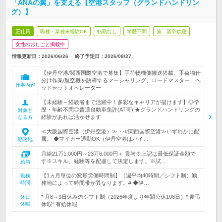
「ANAの翼」を支える【空港スタッフ（グランドハンドリン
グ）】
正社員
職種・業種未経験OK
転勤なし
学歴不問
第二新卒歓迎
女性のおしごと掲載中
情報更新日：2026/06/26
終了予定日：
2026/08/27
【伊丹空港/関西国際空港で募集】手荷物機側搬送搭載、手荷物仕
分け作業/航空機を誘導するマーシャリング、ロードマスター、ヘ
仕事内容
ッドセットオペレーター
【未経験～経験者まで活躍中！多彩なキャリアが描けます】◎学
歴・年齢不問◎普通自動車免許(AT可) ★グランドハンドリングの
対象と
経験があれば活かせます
なる方
≪大阪国際空港（伊丹空港）≫・≪関西国際空港≫いずれかに配
属。 ◆マイカー通勤OK（伊丹空港はバイ…
勤務地
月給21万1,000円～23万6,000円＋ 賞与※上記は最低保証金額で
す※スキル、経験等を配慮して決定します。※試…
給与
【1ヵ月単位の変形労働時間制】（週平均40時間／シフト制）勤
勤務
時間
務地によって時間帯が異なります。# ◆伊…
* 月8～9日休みのシフト制（2026年度より年間公休108日）* 慶弔
休日
休暇
休暇* 有給休暇