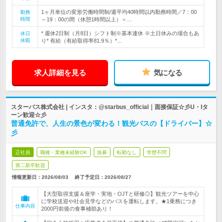
1ヶ月単位の変形労働時間制/週平均40時間以内勤務時間／7：00
勤務
時間
～19：00の間（休憩1時間以上）＜…
* 週休2日制（月8日）シフト制※基本連休 ※土日休みの場合もあ
休日
休暇
り* 有給（有給取得率81.9％）*…
求人詳細を見る
気になる
スターバス株式会社 | インスタ：@starbus_official｜面接保証☆彡U・Iタ
ーン歓迎☆彡
普通免許で、人生の景色が変わる！観光バスの【ドライバー】☆
彡
正社員
職種・業種未経験OK
急募
転勤なし
学歴不問
第二新卒歓迎
情報更新日：2026/08/03
終了予定日：
2026/08/27
【大型取得支援＆座学・実地・OJTと研修◎】観光ツアーを中心
に学校送迎や社会見学などのバスを運転します。★1乗務につき
仕事内容
2000円前後の食事補助あり！