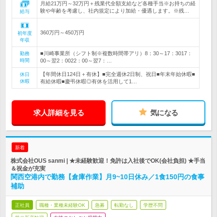
月給21万円～32万円＋残業代全額支給など各種手当※お持ちの経
験や年齢を考慮し、社内規定により加給・優遇します。※残…
給与
360万円～450万円
初年度
年収
■川崎事業所（シフト制※複数時間帯アリ）8：30～17：3017：
勤務
時間
00～翌2：0022：00～翌7：…
【年間休日124日＋有休】■完全週休2日制、祝日■年末年始休暇■
休日
休暇
有給休暇■慶弔休暇◎有休を活用して1…
求人詳細を見る
気になる
新着
株式会社OUS sanmi | ★未経験歓迎！免許は入社後でOK(会社負担) ★手当
＆祝金が充実
関西空港内で勤務【倉庫作業】月9~10日休み／1食150円の食事
補助
正社員
職種・業種未経験OK
急募
転勤なし
学歴不問