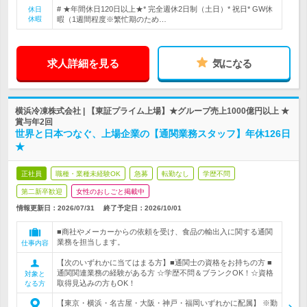
# ★年間休日120日以上★* 完全週休2日制（土日）* 祝日* GW休
休日
休暇
暇（1週間程度※繁忙期のため…
求人詳細を見る
気になる
横浜冷凍株式会社 | 【東証プライム上場】★グループ売上1000億円以上 ★
賞与年2回
世界と日本つなぐ、上場企業の【通関業務スタッフ】年休126日
★
正社員
職種・業種未経験OK
急募
転勤なし
学歴不問
第二新卒歓迎
女性のおしごと掲載中
情報更新日：2026/07/31
終了予定日：
2026/10/01
■商社やメーカーからの依頼を受け、食品の輸出入に関する通関
業務を担当します。
仕事内容
【次のいずれかに当てはまる方】■通関士の資格をお持ちの方 ■
通関関連業務の経験がある方 ☆学歴不問＆ブランクOK！☆資格
対象と
取得見込みの方もOK！
なる方
【東京・横浜・名古屋・大阪・神戸・福岡いずれかに配属】 ※勤