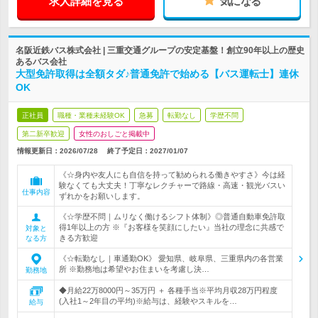
求人詳細を見る
気になる
名阪近鉄バス株式会社 | 三重交通グループの安定基盤！創立90年以上の歴史
あるバス会社
大型免許取得は全額タダ♪普通免許で始める【バス運転士】連休
OK
正社員
職種・業種未経験OK
急募
転勤なし
学歴不問
第二新卒歓迎
女性のおしごと掲載中
情報更新日：2026/07/28
終了予定日：
2027/01/07
《☆身内や友人にも自信を持って勧められる働きやすさ》今は経
験なくても大丈夫！丁寧なレクチャーで路線・高速・観光バスい
仕事内容
ずれかをお願いします。
《☆学歴不問｜ムリなく働けるシフト体制》◎普通自動車免許取
得1年以上の方 ※『お客様を笑顔にしたい』当社の理念に共感で
対象と
きる方歓迎
なる方
《☆転勤なし｜車通勤OK》 愛知県、岐阜県、三重県内の各営業
所 ※勤務地は希望やお住まいを考慮し決…
勤務地
◆月給22万8000円～35万円 ＋ 各種手当※平均月収28万円程度
(入社1～2年目の平均)※給与は、経験やスキルを…
給与