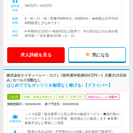
340万円～410万円
初年度
年収
8：45～17：30（実働7時間45分／休憩60分）★残業は月平均10
勤務
時間
時間程度と少なめです！
# 年間休日120日＋有給5日以上取得で、年125日以上のお休み取
休日
休暇
得可能！* 完全週休2日制（土・日…
求人詳細を見る
気になる
株式会社ケイティーシー・ロジ | 《初年度年収例500万円～》月最大15日休
み│セールス活動なし
はじめてでもガッツリ＆無理なく稼げる♪【ドライバー】
正社員
職種・業種未経験OK
急募
学歴不問
女性のおしごと掲載中
情報更新日：2026/06/30
終了予定日：
2026/09/28
＜イマ話題！観光業界で人気上昇中の輸送サービス＞◆旅行客の
スーツケースをホテルや空港、観光地などに輸送します ★食事/
仕事内容
家族手当など豊富にご用意
《普免があればOK！中型免許は入社後に会社負担で取得可》