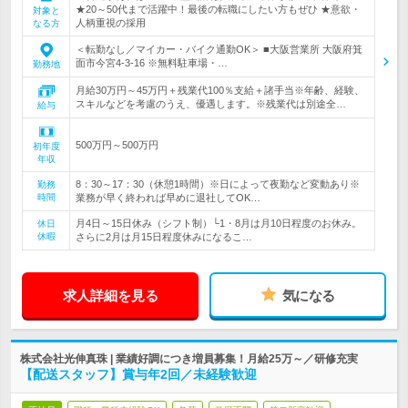
★20～50代まで活躍中！最後の転職にしたい方もぜひ ★意欲・
対象と
人柄重視の採用
なる方
＜転勤なし／マイカー・バイク通勤OK＞ ■大阪営業所 大阪府箕
面市今宮4-3-16 ※無料駐車場・…
勤務地
月給30万円～45万円＋残業代100％支給＋諸手当※年齢、経験、
スキルなどを考慮のうえ、優遇します。※残業代は別途全…
給与
500万円～500万円
初年度
年収
8：30～17：30（休憩1時間）※日によって夜勤など変動あり※
勤務
時間
業務が早く終われば早めに退社してOK…
月4日～15日休み（シフト制）└1・8月は月10日程度のお休み。
休日
休暇
さらに2月は月15日程度休みになるこ…
求人詳細を見る
気になる
株式会社光伸真珠 | 業績好調につき増員募集！月給25万～／研修充実
【配送スタッフ】賞与年2回／未経験歓迎