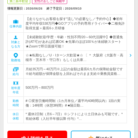
第二新卒歓迎
女性のおしごと掲載中
情報更新日：2026/06/26
終了予定日：
2026/09/10
【走りながらお客様を探す"流し"の必要なし／予約中心】◆初年
度平均年収538万円◆GOアプリの予約専用ドライバー◆二種免許
仕事内容
取得支援＋最長6ヶ月研修
【未経験歓迎/学歴・年齢・性別不問/20～60代活躍中】◆普通免
許(AT可)があれば応募OK ★先輩のほぼ100％が未経験スタート
対象と
★Zoomで即日面接可能！
なる方
☆★転勤なし／U・Iターン大歓迎★☆ 〔 ＊ 大阪府（大阪市・高
槻市・茨木市・守口市）もしくは兵庫…
勤務地
月給35万円～40万円※上記の金額は最長6カ月の保障給金額です
※給与総額が保障金額を上回ればそのまま支給※乗務員資格…
給与
500万円～800万円
初年度
年収
# ◎変形労働時間制（1カ月単位／週平均40時間以内）1回の実
勤務
時間
働：14時間（休憩3時間）# ■隔日勤…
* 週休2日制（月6～7日）※シフトにより土日休みも可能です。*
休日
休暇
有給休暇（入社半年後以降 付与）*…