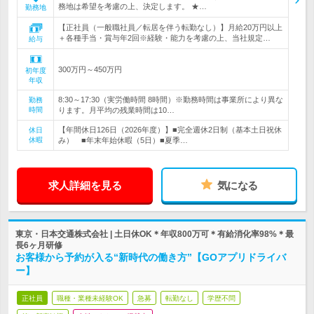
務地は希望を考慮の上、決定します。 ★…
勤務地
【正社員（一般職社員／転居を伴う転勤なし）】月給20万円以上
＋各種手当・賞与年2回※経験・能力を考慮の上、当社規定…
給与
300万円～450万円
初年度
年収
8:30～17:30（実労働時間 8時間）※勤務時間は事業所により異な
勤務
時間
ります。月平均の残業時間は10…
【年間休日126日（2026年度）】■完全週休2日制（基本土日祝休
休日
休暇
み） ■年末年始休暇（5日）■夏季…
求人詳細を見る
気になる
東京・日本交通株式会社 | 土日休OK＊年収800万可＊有給消化率98%＊最
長6ヶ月研修
お客様から予約が入る“新時代の働き方”【GOアプリドライバ
ー】
正社員
職種・業種未経験OK
急募
転勤なし
学歴不問