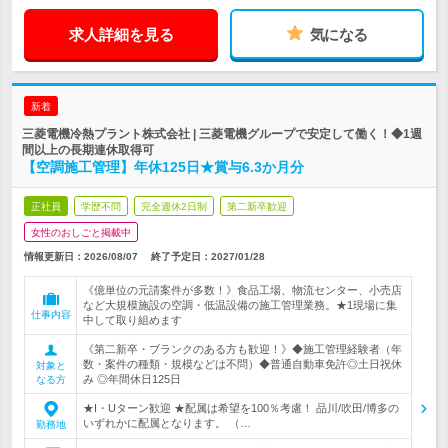
求人詳細を見る
気になる
新着
三菱電機冷熱プラント株式会社 | 三菱電機グループで安定して働く！◆1週
間以上の長期連休取得可
【空調施工管理】年休125日★賞与6.3か月分
正社員
学歴不問
完全週休2日制
第二新卒歓迎
女性のおしごと掲載中
情報更新日：2026/08/07
終了予定日：
2027/01/28
《億単位の元請案件が多数！》食品工場、物流センター、小売店
など大規模施設の空調・低温設備の施工管理業務。★1現場に集
仕事内容
中して取り組めます
《第二新卒・ブランクのある方も歓迎！》◆施工管理経験者（年
数・案件の種類・規模などは不問）◆普通自動車免許◎土日祝休
対象と
み ◎年間休日125日
なる方
★I・Uターン歓迎 ★配属は希望を100％考慮！ 品川/吹田/博多の
いずれかに配属となります。 （…
勤務地