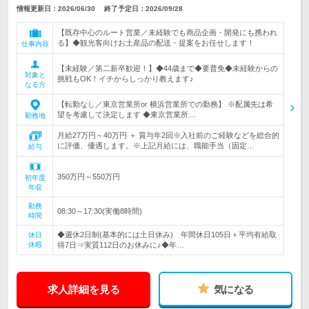
情報更新日：2026/06/30
終了予定日：
2026/09/28
【既存中心のルート営業／未経験でも商品企画・開発にも携われ
る】◆観光客向けお土産品の配送・提案をお任せします！
仕事内容
【未経験／第二新卒歓迎！】◆44歳まで◆要普免◆未経験からの
対象と
挑戦もOK！イチからしっかり教えます♪
なる方
【転勤なし／東京営業所or 横浜営業所での勤務】 ※配属先は希
望を考慮して決定します ◆東京営業所…
勤務地
月給27万円～40万円 ＋ 賞与年2回※入社前のご経験などを総合的
に評価、優遇します。※上記月給には、職能手当（固定…
給与
350万円～550万円
初年度
年収
勤務
08:30～17:30(実働8時間)
時間
◆週休2日制(基本的には土日休み) 年間休日105日＋平均有給取
休日
休暇
得7日⇒実質112日のお休みに♪◆年…
求人詳細を見る
気になる