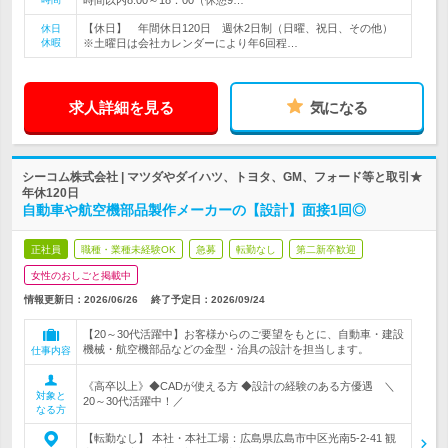
時間以内8:00～18：00（休憩9…
【休日】 年間休日120日 週休2日制（日曜、祝日、その他）
休日
休暇
※土曜日は会社カレンダーにより年6回程…
求人詳細を見る
気になる
シーコム株式会社 | マツダやダイハツ、トヨタ、GM、フォード等と取引★
年休120日
自動車や航空機部品製作メーカーの【設計】面接1回◎
正社員
職種・業種未経験OK
急募
転勤なし
第二新卒歓迎
女性のおしごと掲載中
情報更新日：2026/06/26
終了予定日：
2026/09/24
【20～30代活躍中】お客様からのご要望をもとに、自動車・建設
機械・航空機部品などの金型・治具の設計を担当します。
仕事内容
《高卒以上》◆CADが使える方 ◆設計の経験のある方優遇 ＼
対象と
20～30代活躍中！／
なる方
【転勤なし】 本社・本社工場：広島県広島市中区光南5-2-41 観