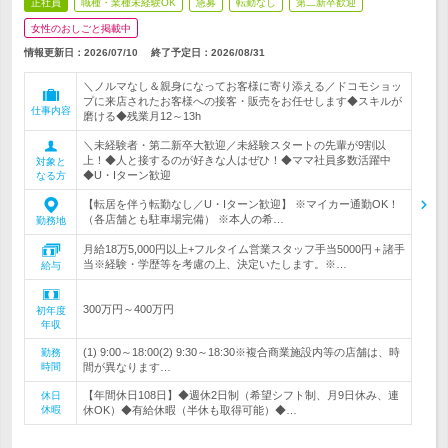
正社員
職種・業種未経験OK
急募
転勤なし
第二新卒歓迎
女性のおしごと掲載中
情報更新日：2026/07/10
終了予定日：
2026/08/31
＼ノルマなし＆親身になってお客様に寄り添える／ドコモショッ
プに来店されたお客様への接客・販売をお任せします◆スキルが
仕事内容
磨ける◆残業月12～13h
＼未経験者・第二新卒大歓迎／未経験スタートの先輩が9割以
上！◆人と接するのが好きな人はぜひ！◆ママ社員多数活躍中
対象と
◆U・Iターン歓迎
なる方
【転居を伴う転勤なし／U・Iターン歓迎】 ※マイカー通勤OK！
（各店舗とも駐車場完備） ※本人の希…
勤務地
月給18万5,000円以上+フルタイム営業スタッフ手当5000円＋諸手
当※経験・学歴等を考慮の上、決定いたします。※…
給与
300万円～400万円
初年度
年収
(1) 9:00～18:00(2) 9:30～18:30※複合商業施設内等の店舗は、時
勤務
時間
間が異なります…
【年間休日108日】◆週休2日制（希望シフト制、月9日休み、連
休日
休暇
休OK）◆有給休暇（半休も取得可能）◆…