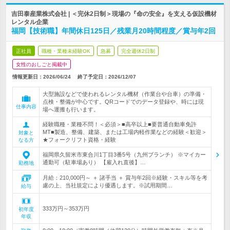
吉田泰産業株式会社 | ＜完休2日制＞現場の『命の安全』を支える仮設機材
レンタル企業
福岡【技術職】年間休日125日／残業月20時間程度／賞与年2回
正社員
職種・業種未経験OK
急募
完全週休2日制
女性のおしごと掲載中
情報更新日：2026/06/24
終了予定日：
2026/12/07
大型施設などで使われるレンタル機材（作業台や台車）の準備・
点検・整備が中心です。QRコードでのデータ登録や、時には現
仕事内容
場へ運搬も行います。
経験職種・業種不問！＜必須＞■高卒以上■要普通自動車免許
MT■製造、整備、建築、または工場内軽作業などの経験＜歓迎＞
対象と
★フォークリフト資格・経験
なる方
福岡県久留米市東合川1丁目3番5号（九州ブランチ） ※マイカー
通勤可（駐車場あり） 【雇入れ直後】…
勤務地
月給：210,000円～ ＋ 諸手当 ＋ 賞与年2回※経験・スキル等を考
慮の上、当社規定により優遇します。※試用期間…
給与
333万円～353万円
初年度
年収