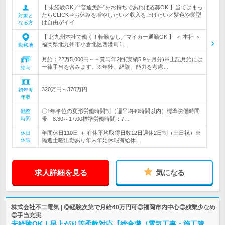
【 未経験OK／“普通免許”をお持ちであれば応募OK 】当てはまっ
たらCLICK⇒お休みを増やしたい／収入を上げたい／髪色や髪型
対象と
は自由がイイ
なる方
【 北九州本社で働く！転勤なし／マイカー通勤OK 】 ＜ 本社 ＞
福岡県北九州市小倉北区西港町1…
勤務地
月給：22万5,000円～＋賞与年2回(実績5.9ヶ月分)※上記月給には
一律手当を含みます。※年齢、経験、能力を考慮…
給与
320万円～370万円
初年度
年収
〇1年単位の変形労働時間制（週平均40時間以内）標準労働時間
勤務
時間
帯 8:30～17:00標準労働時間：7…
年間休日110日 ＋ 有休平均取得日数12日週休2日制（土日祝）※
休日
休暇
隔週土曜出勤あり年末年始休暇有給休…
求人詳細を見る
気になる
株式会社不二電気 | ◎経験次第で月給40万円可◎福岡市内中心◎残業少なめ
◎手当充実
未経験OK！早上がり等柔軟対応【総合職（電気工事・施工管