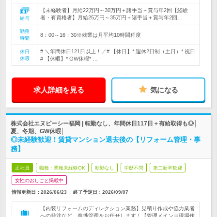
【未経験者】月給22万円～30万円＋諸手当＋賞与年2回【経験
者・有資格者】月給25万円～35万円＋諸手当＋賞与年2回…
給与
勤務
8：00～16：30※残業は月平均10時間程度
時間
# ＼年間休日121日以上！／# 【休日】* 週休2日制（土日）* 祝日
休日
休暇
# 【休暇】* GW休暇* …
求人詳細を見る
気になる
株式会社エヌピーシー福岡 | 転勤なし、年間休日117日＋有給取得も◎│
夏、冬期、GW休暇│
◎未経験歓迎！賃貸マンション退去後の【リフォーム管理・事
務】
正社員
職種・業種未経験OK
転勤なし
学歴不問
第二新卒歓迎
女性のおしごと掲載中
情報更新日：2026/06/23
終了予定日：
2026/09/07
【内装リフォームのディレクション業務】見積り作成や協力業者
への発注など、進捗管理をお任せします！【管理メイン⇒現場作