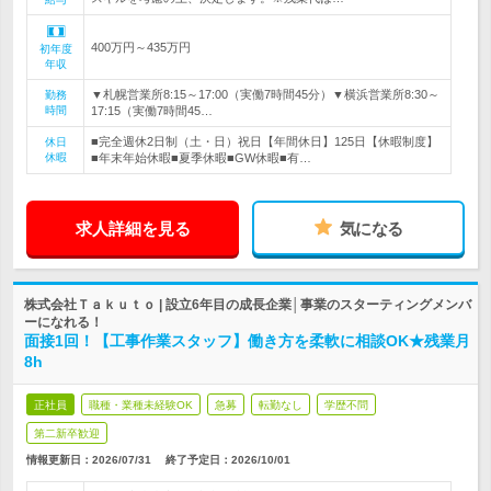
400万円～435万円
初年度
年収
▼札幌営業所8:15～17:00（実働7時間45分）▼横浜営業所8:30～
勤務
時間
17:15（実働7時間45…
■完全週休2日制（土・日）祝日【年間休日】125日【休暇制度】
休日
休暇
■年末年始休暇■夏季休暇■GW休暇■有…
求人詳細を見る
気になる
株式会社Ｔａｋｕｔｏ | 設立6年目の成長企業│事業のスターティングメンバ
ーになれる！
面接1回！【工事作業スタッフ】働き方を柔軟に相談OK★残業月
8h
正社員
職種・業種未経験OK
急募
転勤なし
学歴不問
第二新卒歓迎
情報更新日：2026/07/31
終了予定日：
2026/10/01