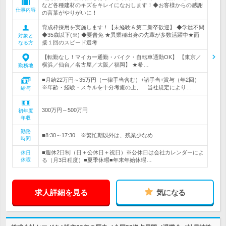
など各種建材のキズをキレイになおします！◆お客様からの感謝
仕事内容
の言葉がやりがいに！
育成枠採用を実施します！【未経験＆第二新卒歓迎】 ◆学歴不問
◆35歳以下(※) ◆要普免 ★異業種出身の先輩が多数活躍中★面
対象と
接１回のスピード選考
なる方
【転勤なし！マイカー通勤・バイク・自転車通勤OK】 【東京／
横浜／仙台／名古屋／大阪／福岡】 ★希…
勤務地
■月給22万円～35万円（一律手当含む）+諸手当+賞与（年2回）
※年齢・経験・スキルを十分考慮の上、 当社規定により…
給与
300万円～500万円
初年度
年収
勤務
■8:30～17:30 ※繁忙期以外は、残業少なめ
時間
■週休2日制（日＋公休日＋祝日）※公休日は会社カレンダーによ
休日
休暇
る（月3日程度）■夏季休暇■年末年始休暇…
求人詳細を見る
気になる