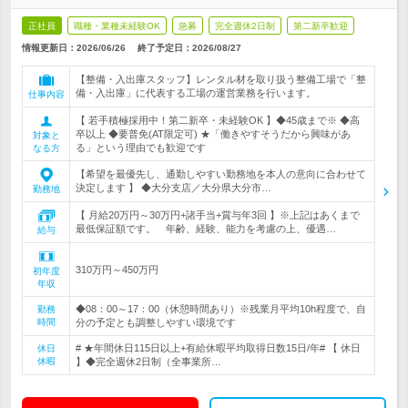
正社員
職種・業種未経験OK
急募
完全週休2日制
第二新卒歓迎
情報更新日：2026/06/26
終了予定日：
2026/08/27
【整備・入出庫スタッフ】レンタル材を取り扱う整備工場で「整
備・入出庫」に代表する工場の運営業務を行います。
仕事内容
【 若手積極採用中！第二新卒・未経験OK 】◆45歳まで※ ◆高
卒以上 ◆要普免(AT限定可) ★「働きやすそうだから興味があ
対象と
る」という理由でも歓迎です
なる方
【希望を最優先し、通勤しやすい勤務地を本人の意向に合わせて
決定します 】 ◆大分支店／大分県大分市…
勤務地
【 月給20万円～30万円+諸手当+賞与年3回 】※上記はあくまで
最低保証額です。 年齢、経験、能力を考慮の上、優遇…
給与
310万円～450万円
初年度
年収
◆08：00～17：00（休憩時間あり）※残業月平均10h程度で、自
勤務
時間
分の予定とも調整しやすい環境です
# ★年間休日115日以上+有給休暇平均取得日数15日/年# 【 休日
休日
休暇
】◆完全週休2日制（全事業所…