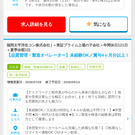
# 【休日】* 週休2日制（土日）* 祝日※第2・第4土曜日はお休み
休日
休暇
です。※休日出勤が発生した場合は…
求人詳細を見る
気になる
福岡太平洋生コン株式会社 | ＜東証プライム上場の子会社＞年間休日121日
＋夏季休暇3日
【品質管理・製造オペレーター】未経験OK／賞与4ヶ月分以上！
正社員
職種・業種未経験OK
急募
転勤なし
学歴不問
第二新卒歓迎
情報更新日：2026/07/28
終了予定日：
2026/09/14
【デスクワークと軽作業が中心だから身体の負担も少なめ！】検
査や受発注業などを幅広くお任せします！何でも気軽に質問でき
仕事内容
る雰囲気の良さも魅力◎
【未経験OK／入社前の特別なスキルや資格は不問です！】■学歴
不問 ■20～40代が主役の職場 ■生コン製造や検査の経験者は即戦
対象と
力として優遇します
なる方
【休憩室やロッカールームも完備した綺麗な社屋！】 ◎転勤なし
◎マイカー通勤OK ◎UIターン歓迎…
勤務地