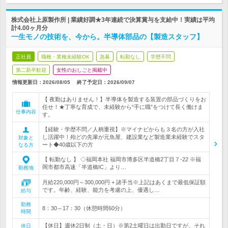
株式会社上原製作所 | 業績好調★3年連続で決算賞与を支給中！実績は平均
計4.00ヶ月分
一生モノの技術を、今から。半導体部品の【製造スタッフ】
正社員
職種・業種未経験OK
急募
転勤なし
学歴不問
第二新卒歓迎
女性のおしごと掲載中
情報更新日：2026/08/05
終了予定日：
2026/09/07
【 夜勤はありません！】半導体を製造する装置の部品づくりをお
任せ！★丁寧な育成で、未経験から“手に職”をつけて長く働けま
仕事内容
す。
【経験・学歴不問／人柄重視】※マイナビからも３名の方が入社
し活躍中！殆どの先輩が元魚屋、建設業など製造業未経験でスタ
対象と
ート◆40歳以下の方
なる方
【 転勤なし 】 ◇福岡本社 福岡市博多区半道橋2丁目７-22 ※福
岡市都市高速「半道橋IC」より…
勤務地
月給220,000円～300,000円 + 諸手当※上記はあくまで最低保証額
です。年齢、経験、能力を考慮の上、優遇し…
給与
勤務
8：30～17：30（休憩時間60分）
時間
【休日】週休2日制（土・日）※第2土曜日は出勤日ですが、それ
休日