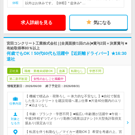
休暇
以外はお休みです。【休暇】* 盆休み* …
求人詳細を見る
気になる
宮田コンクリート工業株式会社 | [全員面接!1回のみ]■賞与2回＋決算賞与 ■
有給取得率80％以上
何歳でもOK！50代60代も活躍中【近距離ドライバー】★16:30
退社
正社員
職種・業種未経験OK
急募
転勤なし
学歴不問
第二新卒歓迎
女性のおしごと掲載中
情報更新日：2026/06/30
終了予定日：
2026/08/31
【 機械で積込み・荷降ろし ⇒ 体力的な不安なし 】■自社で製造
した生コンクリートを建設現場へ運ぶ仕事 ■片道40分圏内のエリ
仕事内容
ア ■泊まりなし
【 年齢・ブランク・学歴不問 】■幅広い年齢層が活躍中 ■午前・
午後2件程ずつでメリハリ勤務◎残業ほぼナシ [※大型免許取得支
対象と
援あり(規定あり)]
なる方
【 転居を伴う転勤なし／マイカー通勤OK 】 希望を考慮の上、宮