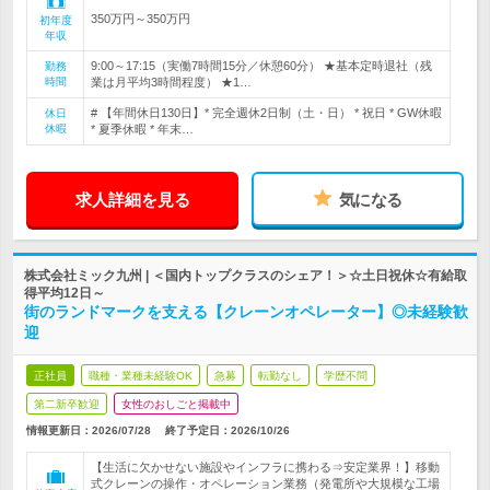
350万円～350万円
初年度
年収
9:00～17:15（実働7時間15分／休憩60分） ★基本定時退社（残
勤務
時間
業は月平均3時間程度） ★1…
# 【年間休日130日】* 完全週休2日制（土・日） * 祝日 * GW休暇
休日
休暇
* 夏季休暇 * 年末…
求人詳細を見る
気になる
株式会社ミック九州 | ＜国内トップクラスのシェア！＞☆土日祝休☆有給取
得平均12日～
街のランドマークを支える【クレーンオペレーター】◎未経験歓
迎
正社員
職種・業種未経験OK
急募
転勤なし
学歴不問
第二新卒歓迎
女性のおしごと掲載中
情報更新日：2026/07/28
終了予定日：
2026/10/26
【生活に欠かせない施設やインフラに携わる⇒安定業界！】移動
式クレーンの操作・オペレーション業務（発電所や大規模な工場