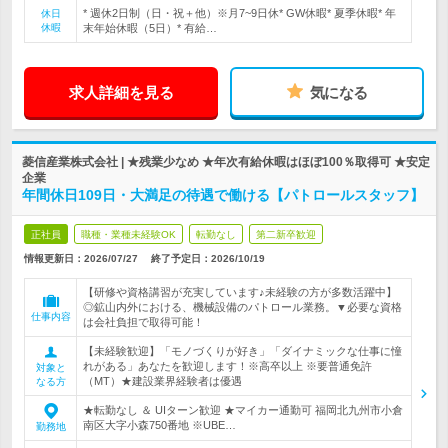
* 週休2日制（日・祝＋他）※月7~9日休* GW休暇* 夏季休暇* 年
休日
休暇
末年始休暇（5日）* 有給…
求人詳細を見る
気になる
菱信産業株式会社 | ★残業少なめ ★年次有給休暇はほぼ100％取得可 ★安定
企業
年間休日109日・大満足の待遇で働ける【パトロールスタッフ】
正社員
職種・業種未経験OK
転勤なし
第二新卒歓迎
情報更新日：2026/07/27
終了予定日：
2026/10/19
【研修や資格講習が充実しています♪未経験の方が多数活躍中】
◎鉱山内外における、機械設備のパトロール業務。▼必要な資格
仕事内容
は会社負担で取得可能！
【未経験歓迎】「モノづくりが好き」「ダイナミックな仕事に憧
れがある」あなたを歓迎します！※高卒以上 ※要普通免許
対象と
（MT）★建設業界経験者は優遇
なる方
★転勤なし ＆ UIターン歓迎 ★マイカー通勤可 福岡北九州市小倉
南区大字小森750番地 ※UBE…
勤務地