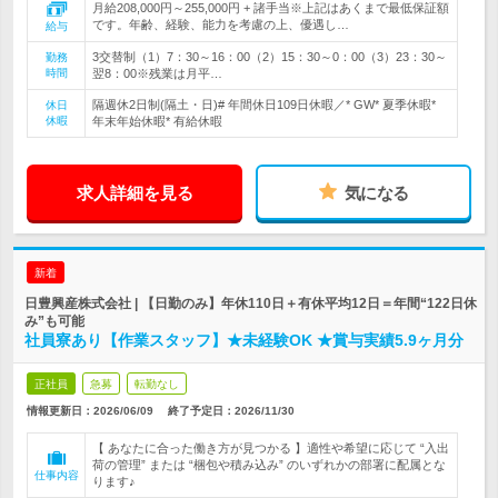
月給208,000円～255,000円 + 諸手当※上記はあくまで最低保証額
です。年齢、経験、能力を考慮の上、優遇し…
給与
3交替制（1）7：30～16：00（2）15：30～0：00（3）23：30～
勤務
時間
翌8：00※残業は月平…
隔週休2日制(隔土・日)# 年間休日109日休暇／* GW* 夏季休暇*
休日
休暇
年末年始休暇* 有給休暇
求人詳細を見る
気になる
新着
日豊興産株式会社 | 【日勤のみ】年休110日＋有休平均12日＝年間“122日休
み”も可能
社員寮あり【作業スタッフ】★未経験OK ★賞与実績5.9ヶ月分
正社員
急募
転勤なし
情報更新日：2026/06/09
終了予定日：
2026/11/30
【 あなたに合った働き方が見つかる 】適性や希望に応じて “入出
荷の管理” または “梱包や積み込み” のいずれかの部署に配属とな
仕事内容
ります♪