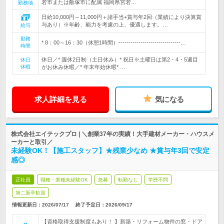
若市または飯塚市に配属 福岡県宮若…
勤務地
日給10,000円～11,000円＋諸手当+賞与年2回（業績により決算賞
与あり）※年齢、能力を考慮の上、優遇します。…
給与
勤務
* 8：00～16：30（休憩1時間）-------------------------------…
時間
休日／* 週休2日制（土日休み）* 祝日※土曜日は第2・4・5週目
休日
休暇
がお休み休暇／* 年末年始休暇* …
求人詳細を見る
気になる
株式会社エイテックプロ | ＼創業37年の実績！大手建材メーカー・ハウスメ
ーカーと取引／
未経験OK！【施工スタッフ】★残業少なめ ★賞与年3回で安定
感◎
正社員
職種・業種未経験OK
急募
転勤なし
学歴不問
第二新卒歓迎
情報更新日：2026/07/17
終了予定日：
2026/09/17
【資格取得支援制度もあり！ 】新築・リフォーム物件の窓・ドア