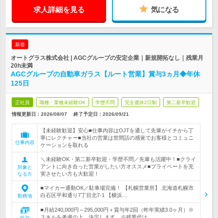
求人詳細を見る
気になる
新着
オートグラス株式会社 | AGCグループの安定企業｜新規開拓なし｜残業月
20h未満
AGCグループの自動車ガラス【ルート営業】賞与3ヵ月◆年休
125日
正社員
職種・業種未経験OK
学歴不問
完全週休2日制
第二新卒歓迎
情報更新日：2026/08/07
終了予定日：
2026/09/21
【未経験歓迎】安心■仕事内容はOJTを通して先輩がイチから丁
寧にレクチャー■当社の営業は世間話の感覚でお客様とコミュニ
仕事内容
ケーションを取れる
＼未経験OK・第二新卒歓迎・学歴不問／先輩も活躍中！■クライ
アントに向き合った営業がしたい方オススメ■プライベートを充
対象と
実させたい方も大歓迎！
なる方
■マイカー通勤OK／駐車場完備！ 【札幌営業所】 北海道札幌市
白石区平和通り7丁目北7-1 【横浜…
勤務地
■月給240,000円～295,000円＋賞与年2回（昨年実績3.0ヶ月）※
スキルを考慮の上、決定します。※残業代は…
給与