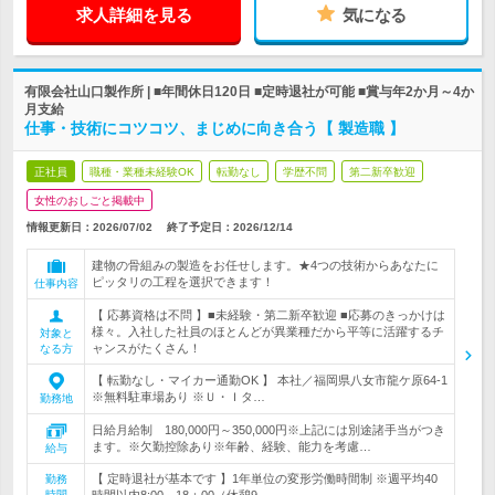
求人詳細を見る
気になる
有限会社山口製作所 | ■年間休日120日 ■定時退社が可能 ■賞与年2か月～4か
月支給
仕事・技術にコツコツ、まじめに向き合う【 製造職 】
正社員
職種・業種未経験OK
転勤なし
学歴不問
第二新卒歓迎
女性のおしごと掲載中
情報更新日：2026/07/02
終了予定日：
2026/12/14
建物の骨組みの製造をお任せします。★4つの技術からあなたに
ピッタリの工程を選択できます！
仕事内容
【 応募資格は不問 】■未経験・第二新卒歓迎 ■応募のきっかけは
様々。入社した社員のほとんどが異業種だから平等に活躍するチ
対象と
ャンスがたくさん！
なる方
【 転勤なし・マイカー通勤OK 】 本社／福岡県八女市龍ケ原64-1
※無料駐車場あり ※Ｕ・Ｉタ…
勤務地
日給月給制 180,000円～350,000円※上記には別途諸手当がつき
ます。※欠勤控除あり※年齢、経験、能力を考慮…
給与
【 定時退社が基本です 】1年単位の変形労働時間制 ※週平均40
勤務
時間