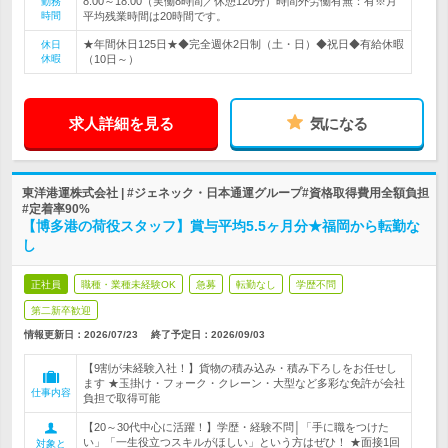
8:00～18:00（実働8時間／休憩120分）時間外労働有無：有※月
勤務
時間
平均残業時間は20時間です。
★年間休日125日★◆完全週休2日制（土・日）◆祝日◆有給休暇
休日
休暇
（10日～）
求人詳細を見る
気になる
東洋港運株式会社 | #ジェネック・日本通運グループ#資格取得費用全額負担
#定着率90%
【博多港の荷役スタッフ】賞与平均5.5ヶ月分★福岡から転勤な
し
正社員
職種・業種未経験OK
急募
転勤なし
学歴不問
第二新卒歓迎
情報更新日：2026/07/23
終了予定日：
2026/09/03
【9割が未経験入社！】貨物の積み込み・積み下ろしをお任せし
ます ★玉掛け・フォーク・クレーン・大型など多彩な免許が会社
仕事内容
負担で取得可能
【20～30代中心に活躍！】学歴・経験不問│「手に職をつけた
い」「一生役立つスキルがほしい」という方はぜひ！ ★面接1回
対象と