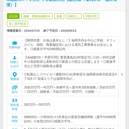
理）】
正社員
職種・業種未経験OK
急募
転勤なし
学歴不問
第二新卒歓迎
情報更新日：2026/07/15
終了予定日：
2026/09/14
【夜間作業、出張は基本なし！】福岡市内を中心に学校、オフィ
スビル、病院、商業施設等における電気工事業務をお任せしま
仕事内容
す。◎残業月平均20時間以内
【未経験OK！学歴不問】要普通免許(AT限定可) ◎20～30代活躍
中◎有給取得も柔軟対応◎家庭との両立も応援します！◎家族手
対象と
当など充実◎経験者は優遇
なる方
◎転勤なし◎マイカー通勤OK◎社用車貸与 福岡県糸島市前原北4
丁目8-17 現場エリアは福岡市内が…
勤務地
月給20万円～40万円＋各種手当＋賞与年2回未経験／月給20万円
～25万円…経験者／月給23万円～40万円…※経験・…
給与
300万円～550万円
初年度
年収
08時00分～17時00分※1年単位の変形労働時間制（週平均40時間
勤務
時間
以内）※休憩120分◎残業月平均…