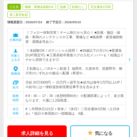
正社員
職種・業種未経験OK
急募
転勤なし
完全週休2日制
第二新卒歓迎
情報更新日：2026/07/24
終了予定日：
2026/09/10
《 フォロー体制充実！チーム制だから安心 》■設備・施設・線
路・車両のメンテナンスや工事、整備など ■独身寮・家賃補助制
仕事内容
度・退職金等あり♪
《 未経験OK！ポテンシャル採用 》 ■39歳以下の方(※) ■普通免
許(AT限定可) ★工業高校卒業後スグの入社メンバーも！知識はイ
対象と
チから習得できます◎
なる方
【 転勤なし／UIターン歓迎 】 福岡市、久留米市、筑紫野市、柳
川市のいずれかの拠点へ配属（希望や…
勤務地
月給 20万3000円 ～ 22万円＋諸手当★給与は毎年1万円以上UP！
※給与には一律鉄道技術現業従事手当を含みます…
給与
# 8：30 ～ 17：30（休憩時間60分）※配属部署によって、多少異
勤務
時間
なります。※週に1,2回程度…
# ＼年間休日121日＋有休／《休日》◇完全週休2日制（土日休
休日
休暇
み）* 祝日※車両部の一部職場は、4週…
求人詳細を見る
気になる