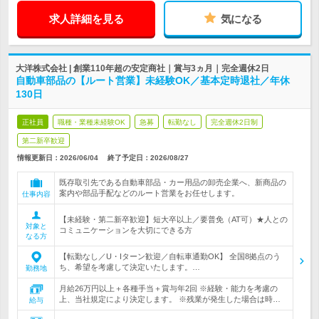
求人詳細を見る
気になる
大洋株式会社 | 創業110年超の安定商社｜賞与3ヵ月｜完全週休2日
自動車部品の【ルート営業】未経験OK／基本定時退社／年休
130日
正社員
職種・業種未経験OK
急募
転勤なし
完全週休2日制
第二新卒歓迎
情報更新日：2026/06/04
終了予定日：
2026/08/27
既存取引先である自動車部品・カー用品の卸売企業へ、新商品の
案内や部品手配などのルート営業をお任せします。
仕事内容
【未経験・第二新卒歓迎】短大卒以上／要普免（AT可）★人との
対象と
コミュニケーションを大切にできる方
なる方
【転勤なし／U・Iターン歓迎／自転車通勤OK】 全国8拠点のう
ち、希望を考慮して決定いたします。…
勤務地
月給26万円以上＋各種手当＋賞与年2回 ※経験・能力を考慮の
上、当社規定により決定します。 ※残業が発生した場合は時…
給与