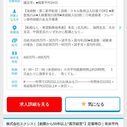
仕事内容
建設等）■残業平均1h/日
【未経験・第二新卒歓迎｜資格・スキル取得は入社後でOK】■要
普免のみ■人柄重視の採用■未経験入社5割｜◎有資格者・クレー
対象と
ン操作経験のある方優遇
なる方
【転勤なし・希望勤務地考慮】 本店（北九州）、福岡支店、大分
支店、中国支店の いずれかに配属となり…
勤務地
日給月給25万円～30万円＋諸手当＋賞与年2回■有資格・経験者
の場合：日給月給30万円～60万円＋諸手当＋賞与年2回…
給与
400万円～800万円
初年度
年収
8：00～17：00（休憩60分）※月平均残業時間は約20時間。 1
勤務
時間
日あたりに換算すると、 長くても…
# ―――年間で125日以上のお休みも◎―――⇒年間休日113日＋
休日
休暇
有給取得平均12日以上# ＜休日＞…
求人詳細を見る
気になる
株式会社エクシス | 【創業から50年以上“黒字経営”】定着率◎｜有休平均