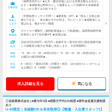
《福岡市内中心》■土木・建設現場における作業全般をお任せし
ます！★経験者は即戦力として裁量をもって活躍OK＆未経験者
仕事内容
もしっかり育てる方針です◎
《学歴経歴イッサイ不問！》■要普免（MT）■「明るく元気な挨
拶ができる」「体を動かすのが好き」方にピッタリ★経験者にも
対象と
選ばれる、働きやすい職場
なる方
◎マイカー通勤可（無料駐車場あり）◎転勤無し 福岡県福岡市東
区香住ヶ丘4丁目42番4号 ★現場は福…
勤務地
月給18万6,000円～30万円＋各種手当＋賞与年2回※固定残業代無
し※経験及び能力を考慮し決定します。※試用期間3…
給与
* 8：00～17：00（休憩120分）* 8：00～15：00（休憩120分）※
勤務
時間
土曜日の就労時間★…
# 《休日》* 週休2日制（日曜日＋祝日、ほか会社カレンダーによ
休日
休暇
る土曜日）# 《休暇》* GW休暇*…
求人詳細を見る
気になる
三信産業株式会社 | ■賞与年3回 ■残業月平均10h程度 ■奨学金返還支援制度
あり
U-45限定｜未経験OK＆有休取得◎【整備・入出庫スタッフ)】