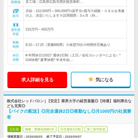
音工場：広島県広島市西区観音新町…
勤務地
月給：210,000円～300,000円+諸手当+賞与※経験・スキルを考慮
の上、決定いたします※試用期間：3ヵ月（待…
給与
315万円～450万円
初年度
年収
勤務
8:15～17:25（実働8時間）※休憩70分※時間外労働あり
時間
# 年間休日120日* 週休2日制（土日／会社カレンダーによる）*
休日
休暇
GW休暇* 夏季休暇* 年末年始…
求人詳細を見る
気になる
株式会社レッドバロン | 【安定】業界大手の経営基盤◎【待遇】福利厚生な
ども充実◎
【バイクの配送】◎完全週休2日◎夜勤なし◎月1000円の社員寮
有
正社員
職種・業種未経験OK
完全週休2日制
第二新卒歓迎
情報更新日：2026/08/05
終了予定日：
2026/09/07