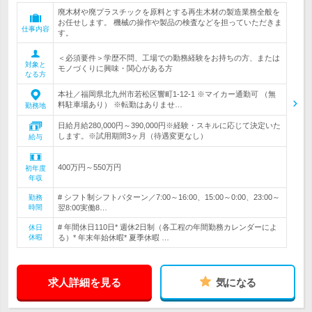
廃木材や廃プラスチックを原料とする再生木材の製造業務全般を
お任せします。 機械の操作や製品の検査などを担っていただきま
仕事内容
す。
＜必須要件＞学歴不問、工場での勤務経験をお持ちの方、または
対象と
モノづくりに興味・関心がある方
なる方
本社／福岡県北九州市若松区響町1-12-1 ※マイカー通勤可 （無
料駐車場あり） ※転勤はありませ…
勤務地
日給月給280,000円～390,000円※経験・スキルに応じて決定いた
します。※試用期間3ヶ月（待遇変更なし）
給与
400万円～550万円
初年度
年収
# シフト制シフトパターン／7:00～16:00、15:00～0:00、23:00～
勤務
時間
翌8:00実働8…
# 年間休日110日* 週休2日制（各工程の年間勤務カレンダーによ
休日
休暇
る）* 年末年始休暇* 夏季休暇 …
求人詳細を見る
気になる