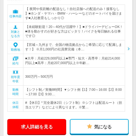
【 夜間や長距離の配送なし！自社店舗への配送のみ！接客なし
】■ホンダ・ヤマハ・BMW・ハーレーなどのオートバイを届けま
仕事内容
す■入社教育もしっかり◎
【未経験歓迎！20～40代が活躍中！】■ドライバーデビューOK！
■体を動かすのが好きな方はピッタリ！バイクを毎日触れる仕事
対象と
です◎
なる方
【宮城～九州まで、全国の物流拠点からご希望に応じて配属しま
す！】 ※月1,000円の社員寮完備（本…
勤務地
■大卒：月給229,000円以上■専門・短大・高専卒：月給214,000
円以上■高卒：月給207,000円以上※年齢…
給与
300万円～500万円
初年度
年収
【シフト制／実働8時間】▼シフト例【1】7:00～16:00【2】8:00
勤務
時間
～17:00【3】9:00…
# 【休日】* 完全週休2日（シフト制）※シフトは配送ルート（担
休日
休暇
当エリア）などにより異なります。※繁…
求人詳細を見る
気になる