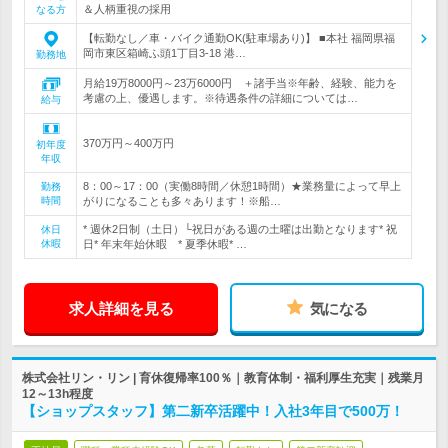
＆人柄重視の採用
なる方
【転勤なし／車・バイク通勤OK(駐車場あり)】 ■本社 福岡県福
岡市東区箱崎ふ頭1丁目3-18 港…
勤務地
月給19万8000円～23万6000円 ＋諸手当※年齢、経験、能力を
考慮の上、優遇します。※待遇条件の詳細については…
給与
370万円～400万円
初年度
年収
8：00～17：00（実働8時間／休憩1時間）★業務量によって早上
勤務
時間
がりになることも多々あります！※船…
* 週休2日制（土日）└祝日がある週の土曜は出勤となります* 祝
休日
休暇
日* 年末年始休暇 * 夏季休暇* …
求人詳細を見る
気になる
株式会社リン・リン | 育休復帰率100％｜教育体制・福利厚生充実｜残業月
12～13h程度
【ショップスタッフ】第二新卒活躍中！入社3年目で500万！