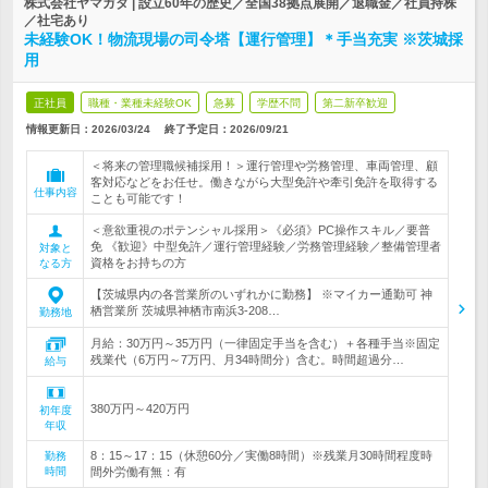
株式会社ヤマガタ | 設立60年の歴史／全国38拠点展開／退職金／社員持株
／社宅あり
未経験OK！物流現場の司令塔【運行管理】＊手当充実 ※茨城採
用
正社員
職種・業種未経験OK
急募
学歴不問
第二新卒歓迎
情報更新日：2026/03/24
終了予定日：
2026/09/21
＜将来の管理職候補採用！＞運行管理や労務管理、車両管理、顧
客対応などをお任せ。働きながら大型免許や牽引免許を取得する
仕事内容
ことも可能です！
＜意欲重視のポテンシャル採用＞《必須》PC操作スキル／要普
免 《歓迎》中型免許／運行管理経験／労務管理経験／整備管理者
対象と
資格をお持ちの方
なる方
【茨城県内の各営業所のいずれかに勤務】 ※マイカー通勤可 神
栖営業所 茨城県神栖市南浜3-208…
勤務地
月給：30万円～35万円（一律固定手当を含む）＋各種手当※固定
残業代（6万円～7万円、月34時間分）含む。時間超過分…
給与
380万円～420万円
初年度
年収
8：15～17：15（休憩60分／実働8時間）※残業月30時間程度時
勤務
時間
間外労働有無：有