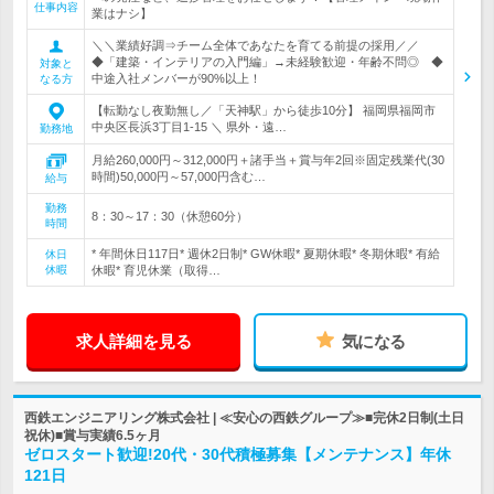
仕事内容
業はナシ】
＼＼業績好調⇒チーム全体であなたを育てる前提の採用／／
◆「建築・インテリアの入門編」→未経験歓迎・年齢不問◎ ◆
対象と
中途入社メンバーが90%以上！
なる方
【転勤なし夜勤無し／「天神駅」から徒歩10分】 福岡県福岡市
中央区長浜3丁目1-15 ＼ 県外・遠…
勤務地
月給260,000円～312,000円＋諸手当＋賞与年2回※固定残業代(30
時間)50,000円～57,000円含む…
給与
勤務
8：30～17：30（休憩60分）
時間
* 年間休日117日* 週休2日制* GW休暇* 夏期休暇* 冬期休暇* 有給
休日
休暇
休暇* 育児休業（取得…
求人詳細を見る
気になる
西鉄エンジニアリング株式会社 | ≪安心の西鉄グループ≫■完休2日制(土日
祝休)■賞与実績6.5ヶ月
ゼロスタート歓迎!20代・30代積極募集【メンテナンス】年休
121日