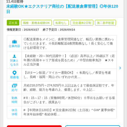
11.4日取得
未経験OK★エクステリア商社の【配送兼倉庫管理】◎年休120
日
正社員
職種・業種未経験OK
転勤なし
完全週休2日制
第二新卒歓迎
情報更新日：2026/03/27
終了予定日：
2026/09/24
◎配送業務をメインに、倉庫管理関連など、幅広い業務に携わっ
ていただきます。※長距離配送&夜間勤務なし！長く安心して働
仕事内容
ける好環境です。
【未経験・20～30代活躍中！】《必須》高卒以上／35歳以下（若
年層の長期キャリア形成を図るため）／中型自動車免許 ★スキ
対象と
ル正当評価
なる方
【UIターン歓迎／マイカー通勤OK】 ＜ 転勤なし／希望を考慮
し、長崎・福岡・岡山 のいずれかの支…
勤務地
月給218,075円～274,925円※上記はあくまで最低保証額です。年
齢、経験、能力を考慮の上、優遇します。※上記…
給与
# 8：15～17：15（実働8時間／休憩60分）※早出をお願いする場
勤務
時間
合がございます。残業あり
# 【年間休日120日】# 完全週休2日制（土日祝）* GW* 夏季休暇*
休日
休暇
年末年始休暇* 有給休暇…