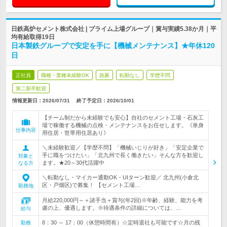
日鉄高炉セメント株式会社 | プライム上場グループ｜賞与実績5.38か月｜平
均有給取得19日
日本製鉄グループで安定を手に【機械メンテナンス】★年休120
日
正社員
職種・業種未経験OK
急募
転勤なし
学歴不問
第二新卒歓迎
情報更新日：2026/07/31
終了予定日：
2026/10/01
【チーム制だから未経験でも安心】自社のセメント工場・石灰工
場で稼働する機械の点検・メンテナンスをお任せします。《単身
仕事内容
用住居・世帯用住居あり》
＼未経験歓迎／【学歴不問】「機械いじりが好き」「安定企業で
手に職をつけたい」「北九州で長く働きたい」そんな方を歓迎し
対象と
ます。★20～30代活躍中
なる方
＼転勤なし・マイカー通勤OK・UIターン歓迎／ 北九州(小倉北
区・戸畑区)で募集！ 【セメント工場…
勤務地
月給220,000円～＋諸手当＋賞与(年2回)※年齢、経験、能力を考
慮の上、優遇します。※待遇条件の詳細については、…
給与
8：30 ～ 17：00（休憩時間有）☆定時退社も可能です☆月の残
勤務