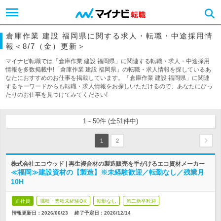
倉庫作業 建設 福岡県に関する求人・転職・中途採用情
報＜8/7（金）更新＞
マイナビ転職では「倉庫作業 建設 福岡県」に関連する転職・求人・中途採用
情報を多数掲載中!「倉庫作業 建設 福岡県」の転職・求人情報を探しているあ
なたにおすすめのお仕事を掲載しています。「倉庫作業 建設 福岡県」に関連
するキーワードからも転職・求人情報をお探しいただけるので、あなたにぴっ
たりのお仕事を見つけてみてください!
1～50件 (全51件中)
1
2
株式会社エコウッド | 再生複合材の製造販売を手がけるエコ資材メーカー
≪福岡≫建設資材の【製造】※未経験歓迎／転勤なし／残業月
10H
正社員
職種・業種未経験OK
転勤なし
第二新卒歓迎
情報更新日：2026/06/23
終了予定日：
2026/12/14