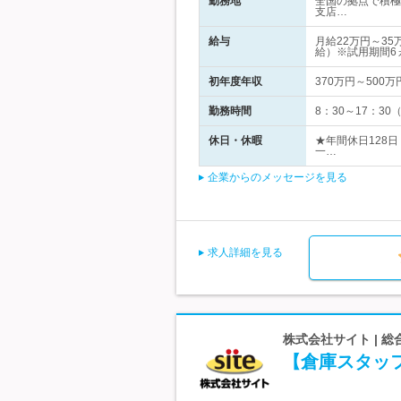
勤務地
全国の拠点で積極
支店…
給与
月給22万円～3
給）※試用期間6
初年度年収
370万円～500万
勤務時間
8：30～17：3
休日・休暇
★年間休日128
一…
企業からのメッセージを見る
求人詳細を見る
株式会社サイト | 
【倉庫スタッフ