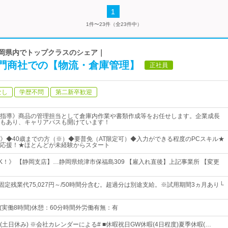
1
1件〜23件（全23件中）
静岡県内でトップクラスのシェア｜
門商社での【物流・倉庫管理】
正社員
なし
学歴不問
第二新卒歓迎
指導》商品の管理担当として倉庫内作業や書類作成等をお任せします。企業成長
もあり、キャリアパスも開けています！
》◆40歳までの方（※）◆要普免（AT限定可）◆入力ができる程度のPCスキル★
応援！★ほとんどが未経験からスタート
K！》 【静岡支店】…静岡県焼津市保福島309 【雇入れ直後】上記事業所 【変更
固定残業代75,027円～/50時間分含む。超過分は別途支給。※試用期間3ヵ月あり└
：00(実働8時間)休憩：60分時間外労働有無：有
制(土日休み) ※会社カレンダーによる# ■休暇祝日GW休暇(4日程度)夏季休暇(…