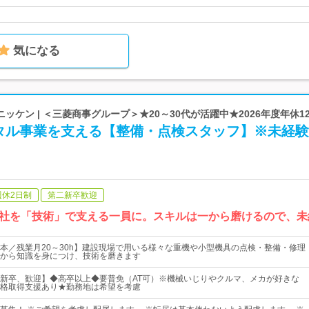
気になる
ッケン | ＜三菱商事グループ＞★20～30代が活躍中★2026年度年休12
タル事業を支える【整備・点検スタッフ】※未経験
週休2日制
第二新卒歓迎
社を「技術」で支える一員に。スキルは一から磨けるので、未
本／残業月20～30h】建設現場で用いる様々な重機や小型機具の点検・整備・修理
から知識を身につけ、技術を磨きます
新卒、歓迎】◆高卒以上◆要普免（AT可）※機械いじりやクルマ、メカが好きな
格取得支援あり★勤務地は希望を考慮