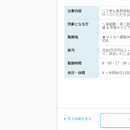
仕事内容
＼丁寧な教育体制
行っていただきま
対象となる方
＼未経験・第二新
援 & 早期キャ
勤務地
★マイカー通勤O
334…
給与
月給25万円以上
て、決定いたしま
勤務時間
8：00～17：0
休日・休暇
# ＼年間休日12
求人詳細を見る