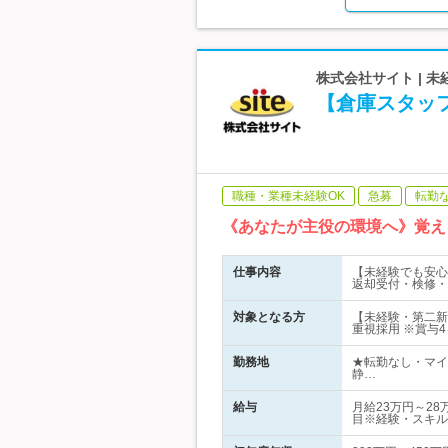
株式会社サイト | 
【倉庫スタッ
職種・業種未経験OK
急募
転勤
《あなたが主役の環境へ》覚え
仕事内容
【未経験でも安心
返却受付・検修・
対象となる方
【未経験・第二新
重視採用 ※賞与
勤務地
★転勤なし・マイ
静…
給与
月給23万円～2
目※経験・スキル