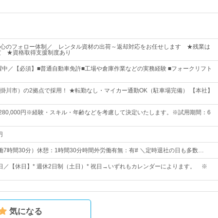
心のフォロー体制／ レンタル資材の出荷～返却対応をお任せします ★残業は
度 ★資格取得支援制度あり
活躍中／【必須】■普通自動車免許■工場や倉庫作業などの実務経験 ■フォークリフト
掛川市）の2拠点で採用！ ★転勤なし・マイカー通勤OK（駐車場完備） 【本社】
円～280,000円※経験・スキル・年齢などを考慮して決定いたします。※試用期間：6
円
0（実働7時間30分）休憩：1時間30分時間外労働有無：有# ＼定時退社の日も多数…
8日／【休日】* 週休2日制（土日）* 祝日→いずれもカレンダーによります。 ※
気になる