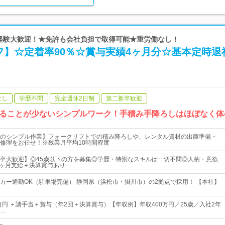
未経験大歓迎！★免許も会社負担で取得可能★重労働なし！
フ】☆定着率90％☆賞与実績4ヶ月分☆基本定時退
なし
学歴不問
完全週休2日制
第二新卒歓迎
ることが少ないシンプルワーク！手積み手降ろしはほぼなく体
のシンプル作業】フォークリフトでの積み降ろしや、レンタル資材の出庫準備・
修理をお任せ！※残業月平均10時間程度
卒大歓迎】◎45歳以下の方を募集◎学歴・特別なスキルは一切不問◎人柄・意欲
4ヶ月支給＋決算賞与あり
カー通勤OK（駐車場完備） 静岡県（浜松市・掛川市）の2拠点で採用！ 【本社】
8万円 ＋諸手当＋賞与（年2回＋決算賞与）【年収例】年収400万円／25歳／入社2年
…