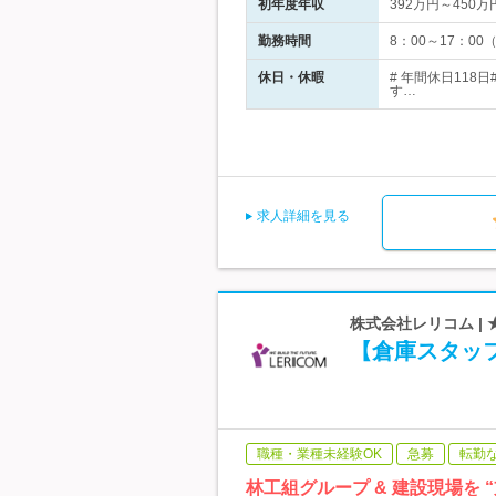
初年度年収
392万円～450万
勤務時間
8：00～17：0
休日・休暇
# 年間休日11
す…
求人詳細を見る
株式会社レリコム | 
【倉庫スタッフ
職種・業種未経験OK
急募
転勤
林工組グループ & 建設現場を