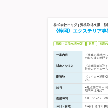
株式会社ヒキダ | 資格取得支援｜
《静岡》エクステリア専
職種・業種未経験OK
急募
転勤
仕事内容
《業務の基礎から
の鍵を握る部門で
対象となる方
《未経験者歓迎！
社会人デビューも
勤務地
《マイカー通勤O
の…
給与
■月給28万円～※
期間中は月給2…
勤務時間
# 8：00～17
休日・休暇
# ■休日週休2日