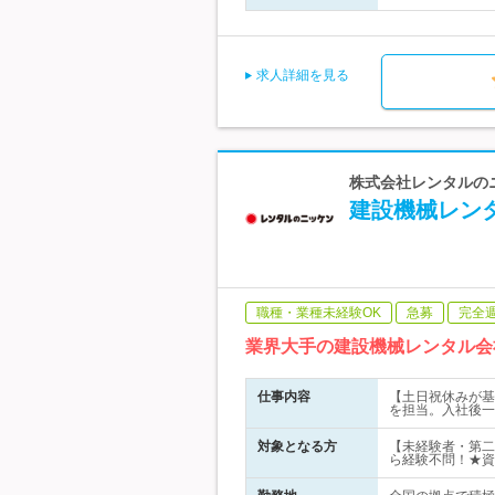
求人詳細を見る
株式会社レンタルのニ
建設機械レン
職種・業種未経験OK
急募
完全
業界大手の建設機械レンタル会
仕事内容
【土日祝休みが基
を担当。入社後一
対象となる方
【未経験者・第二
ら経験不問！★資