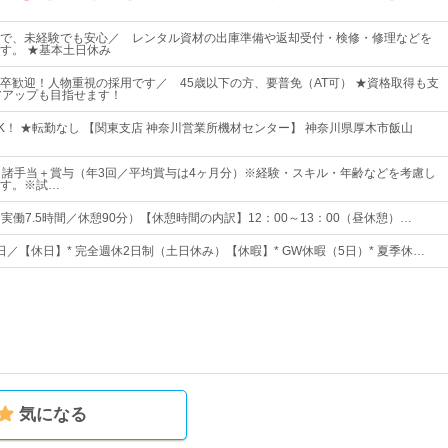
で、未経験でも安心／ レンタル資材の出庫準備や返却受付・検修・修理などを
す。 ★基本土日休み
卒歓迎！人物重視の採用です／ 45歳以下の方、要普免（AT可） ★資格取得も支
リアアップも目指せます！
K！ ★転勤なし 【関東支店 神奈川営業所機材センター】 神奈川県厚木市飯山
＋諸手当＋賞与（年3回／平均賞与は4ヶ月分）※経験・スキル・年齢などを考慮し
す。※試…
0（実働7.5時間／休憩90分）【休憩時間の内訳】12：00～13：00（昼休憩）…
0日／【休日】* 完全週休2日制（土日休み）【休暇】* GW休暇（5日）* 夏季休…
気になる