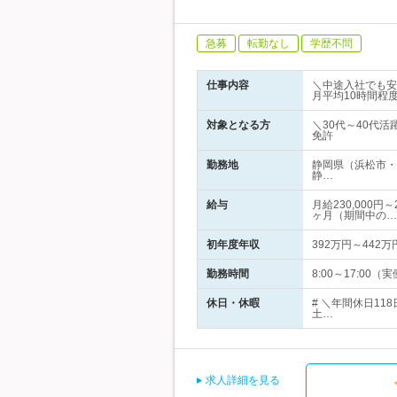
急募
転勤なし
学歴不問
仕事内容
＼中途入社でも安
月平均10時間程
対象となる方
＼30代～40代
免許
勤務地
静岡県（浜松市・
静…
給与
月給230,000
ヶ月（期間中の…
初年度年収
392万円～442万
勤務時間
8:00～17:0
休日・休暇
# ＼年間休日11
土…
求人詳細を見る