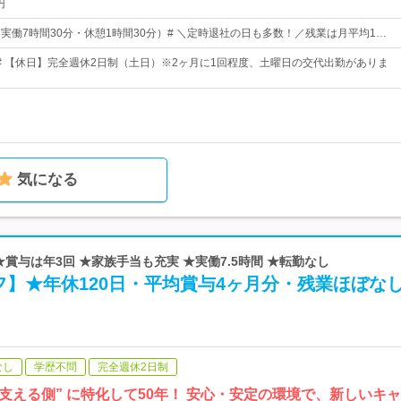
円
0（実働7時間30分・休憩1時間30分）# ＼定時退社の日も多数！／残業は月平均1…
8日# 【休日】完全週休2日制（土日）※2ヶ月に1回程度、土曜日の交代出勤がありま
気になる
★賞与は年3回 ★家族手当も充実 ★実働7.5時間 ★転勤なし
】★年休120日・平均賞与4ヶ月分・残業ほぼな
なし
学歴不問
完全週休2日制
 “支える側” に特化して50年！ 安心・安定の環境で、新しいキ