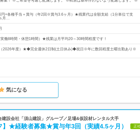
募集！ ※ご希望を考慮し配属します。 ※転居は基本伴わないよう配慮します。 ※
5万円+各種手当＋賞与（年2回※賞与3.6ヶ月）★残業代は全額支給（1分単位で支
ヵ月…
円
0（実働8時間・休憩1時間）★残業は月平均20～30時間程度です！
日（2026年度）★◆完全週休2日制(土日休み)◆祝日※年に数回程度土曜出勤あり※
気になる
総合建設会社「須山建設」グループ／足場&仮設材レンタル大手
】★経験者募集★賞与年3回（実績4.5ヶ月）
正