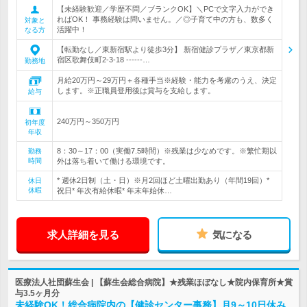
【未経験歓迎／学歴不問／ブランクOK】＼PCで文字入力ができ
ればOK！ 事務経験は問いません。／◎子育て中の方も、数多く
対象と
活躍中！
なる方
【転勤なし／東新宿駅より徒歩3分】 新宿健診プラザ／東京都新
宿区歌舞伎町2-3-18 ------…
勤務地
月給20万円～29万円＋各種手当※経験・能力を考慮のうえ、決定
します。※正職員登用後は賞与を支給します。
給与
240万円～350万円
初年度
年収
8：30～17：00（実働7.5時間）※残業は少なめです。※繁忙期以
勤務
時間
外は落ち着いて働ける環境です。
* 週休2日制（土・日）※月2回ほど土曜出勤あり（年間19回）*
休日
休暇
祝日* 年次有給休暇* 年末年始休…
求人詳細を見る
気になる
医療法人社団蘇生会 | 【蘇生会総合病院】★残業ほぼなし★院内保育所★賞
与3.5ヶ月分
未経験OK！総合病院内の【健診センター事務】月9～10日休み