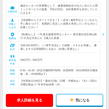
健診センターの営業職として、健康保険組合や法人に向けた人間
ドックサービスの提案、予約の対応、渉外業務等を担当していた
仕事内容
だきます。
【未経験からスタートできる！】＜必須＞■高卒以上 ☆これから
手に職をつけて、長期的に安定した就業を実現したい方もぜひご
対象と
応募ください！
なる方
【転勤なし】 ＜PL東京健康管理センター＞ 東京都渋谷区神山町
17-8 光丘渋谷ビル 【雇入れ直後…
勤務地
月給195,900円～（一律手当含む）※経験・スキルを考慮し、優
遇します※試用期間3ヶ月あり（待遇に変更なし）
給与
289万円～500万円
初年度
年収
8:30～16:30（所定労働時間7時間）休憩時間：60分時間外労働有
勤務
時間
無：有（月5時間以下）
【年間休日109日】* 週休2日制（日曜・月曜休み）└月1～2回の
休日
休暇
月曜出勤あり* 年末年始休暇（10…
求人詳細を見る
気になる