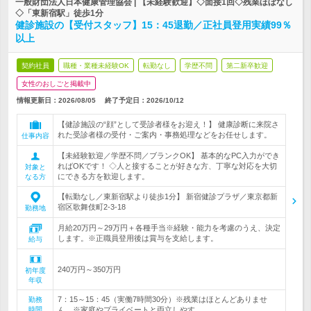
一般財団法人日本健康管理協会 | 【未経験歓迎】◇面接1回◇残業ほぼなし
◇「東新宿駅」徒歩1分
健診施設の【受付スタッフ】15：45退勤／正社員登用実績99％
以上
契約社員
職種・業種未経験OK
転勤なし
学歴不問
第二新卒歓迎
女性のおしごと掲載中
情報更新日：2026/08/05
終了予定日：
2026/10/12
【健診施設の“顔”として受診者様をお迎え！】 健康診断に来院さ
れた受診者様の受付・ご案内・事務処理などをお任せします。
仕事内容
【未経験歓迎／学歴不問／ブランクOK】 基本的なPC入力ができ
ればOKです！ ◇人と接することが好きな方、丁寧な対応を大切
対象と
にできる方を歓迎します。
なる方
【転勤なし／東新宿駅より徒歩1分】 新宿健診プラザ／東京都新
宿区歌舞伎町2-3-18
勤務地
月給20万円～29万円＋各種手当※経験・能力を考慮のうえ、決定
します。※正職員登用後は賞与を支給します。
給与
240万円～350万円
初年度
年収
7：15～15：45（実働7時間30分）※残業はほとんどありませ
勤務
時間
ん。※家庭やプライベートと両立しやす…