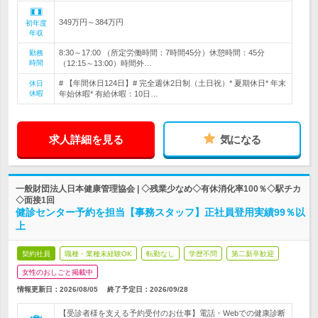
349万円～384万円
初年度
年収
8:30～17:00 （所定労働時間：7時間45分）休憩時間：45分
勤務
時間
（12:15～13:00）時間外…
# 【年間休日124日】# 完全週休2日制（土日祝）* 夏期休日* 年末
休日
休暇
年始休暇* 有給休暇：10日…
求人詳細を見る
気になる
一般財団法人日本健康管理協会 | ◇残業少なめ◇有休消化率100％◇駅チカ
◇面接1回
健診センター予約を担当【事務スタッフ】正社員登用実績99％以
上
契約社員
職種・業種未経験OK
転勤なし
学歴不問
第二新卒歓迎
女性のおしごと掲載中
情報更新日：2026/08/05
終了予定日：
2026/09/28
【受診者様を支える予約受付のお仕事】電話・Webでの健康診断