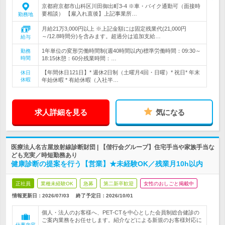
京都府京都市山科区川田御出町3-4 ※車・バイク通勤可（面接時
要相談） 【雇入れ直後】上記事業所…
勤務地
月給21万3,000円以上 ※上記金額には固定残業代(21,000円
～/12.8時間分)を含みます。超過分は追加支給…
給与
1年単位の変形労働時間制(週40時間以内)標準労働時間：09:30～
勤務
時間
18:15休憩：60分残業時間：…
【年間休日121日】* 週休2日制（土曜月4回・日曜）* 祝日* 年末
休日
休暇
年始休暇 * 有給休暇（入社半…
求人詳細を見る
気になる
医療法人名古屋放射線診断財団 | 【偕行会グループ】住宅手当や家族手当な
ども充実／時短勤務あり
健康診断の提案を行う【営業】★未経験OK／残業月10h以内
正社員
業種未経験OK
急募
第二新卒歓迎
女性のおしごと掲載中
情報更新日：2026/07/03
終了予定日：
2026/10/01
個人・法人のお客様へ、PET-CTを中心とした会員制総合健診の
ご案内業務をお任せします。紹介などによる新規のお客様対応に
仕事内容