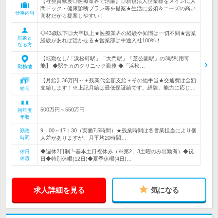
【社会貢献度◎医療業界で活躍】◎新規法人企業様をメインに人
間ドック・健康診断プラン等を提案★生活に必須＆ニーズの高い
仕事内容
商材だから提案しやすい！
◎43歳以下◎大卒以上★医療業界の経験や知識は一切不問★営業
対象と
経験があれば活かせる★営業部は中途入社100%！
なる方
【転勤なし/「浜松町駅」「大門駅」「芝公園駅」の3駅利用可
能】 ◆駅チカのクリニック勤務 ◆「浜松…
勤務地
【月給】36万円～＋残業代全額支給＋その他手当★交通費は全額
支給します！※上記月給は最低保証給です。経験、能力に応じ…
給与
500万円～550万円
初年度
年収
9：00～17：30（実働7.5時間）★残業時間は各営業担当により個
勤務
時間
人差がありますが、月平均20時間…
◆週休2日制┗基本土日祝休み（※第2、3土曜のみ出勤有）◆祝
休日
休暇
日◆特別休暇(12日)◆夏季休暇(4日)…
求人詳細を見る
気になる