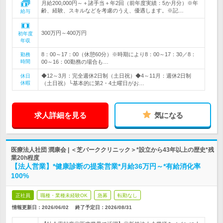
月給200,000円～＋諸手当＋年2回（前年度実績：5か月分）※年
齢、経験、スキルなどを考慮のうえ、優遇します。※記…
給与
300万円～400万円
初年度
年収
8：00～17：00（休憩60分）※時期により8：00～17：30／8：
勤務
時間
00～16：00勤務の場合も…
◆12～3月：完全週休2日制（土日祝）◆4～11月：週休2日制
休日
休暇
（土日祝）└基本的に第2・4土曜日がお…
求人詳細を見る
気になる
医療法人社団 潤康会 | ＜芝パーククリニック＞*設立から43年以上の歴史*残
業20h程度
【法人営業】*健康診断の提案営業*月給36万円～*有給消化率
100%
正社員
職種・業種未経験OK
急募
転勤なし
情報更新日：2026/06/02
終了予定日：
2026/08/31