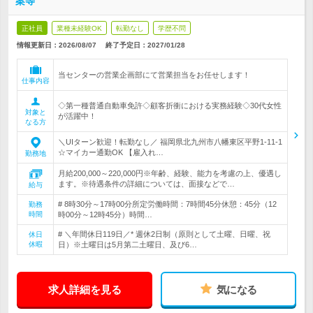
案等
正社員
業種未経験OK
転勤なし
学歴不問
情報更新日：2026/08/07
終了予定日：
2027/01/28
当センターの営業企画部にて営業担当をお任せします！
仕事内容
◇第一種普通自動車免許◇顧客折衝における実務経験◇30代女性
対象と
が活躍中！
なる方
＼UIターン歓迎！転勤なし／ 福岡県北九州市八幡東区平野1-11-1
☆マイカー通勤OK 【雇入れ…
勤務地
月給200,000～220,000円※年齢、経験、能力を考慮の上、優遇し
ます。※待遇条件の詳細については、面接などで…
給与
# 8時30分～17時00分所定労働時間：7時間45分休憩：45分（12
勤務
時間
時00分～12時45分）時間…
# ＼年間休日119日／* 週休2日制（原則として土曜、日曜、祝
休日
休暇
日）※土曜日は5月第二土曜日、及び6…
求人詳細を見る
気になる