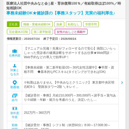
医療法人社団中央みなと会 | 産・育休復帰100％／有給取得ほぼ100%／時
短相談OK
事務未経験OK★健診課の【事務スタッフ】充実の福利厚生♪
正社員
職種・業種未経験OK
急募
転勤なし
学歴不問
完全週休2日制
第二新卒歓迎
女性のおしごと掲載中
情報更新日：2026/07/24
終了予定日：
2026/08/24
【マニュアル完備！先輩がフォローするので安心】病院にいらっ
しゃった受診者の健康診断をサポートするお仕事★Web問診・
仕事内容
Web予約などの導入で効率UP！
【事務未経験・第二新卒歓迎/20～30代女性活躍中】◆学歴・資
対象と
格不問 ◆基本的なPCスキル(タイピングができればOK)
なる方
※転勤はありません 【中央みなとクリニック】 東京都中央区明
石町8-1 聖路加タワー2階 ＼キレイ…
勤務地
【健診受付・事務】月給210,000円～300,000円＋諸手当＋賞与あ
り※経験・年齢・能力を考慮のうえ、決定いたし…
給与
252万円～360万円
初年度
年収
【健診受付・事務】シフト制（休憩60分）8:00～17:008:30～
勤務