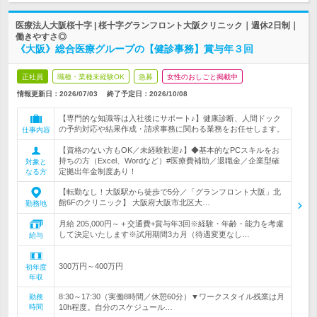
医療法人大阪桜十字 | 桜十字グランフロント大阪クリニック｜週休2日制｜
働きやすさ◎
《大阪》総合医療グループの【健診事務】賞与年３回
正社員
職種・業種未経験OK
急募
女性のおしごと掲載中
情報更新日：2026/07/03
終了予定日：
2026/10/08
【専門的な知識等は入社後にサポート♪】健康診断、人間ドック
の予約対応や結果作成・請求事務に関わる業務をお任せします。
仕事内容
【資格のない方もOK／未経験歓迎♪】◆基本的なPCスキルをお
持ちの方（Excel、Wordなど）#医療費補助／退職金／企業型確
対象と
定拠出年金制度あり！
なる方
【転勤なし！大阪駅から徒歩で5分／「グランフロント大阪」北
館6Fのクリニック】 大阪府大阪市北区大…
勤務地
月給 205,000円～＋交通費+賞与年3回※経験・年齢・能力を考慮
して決定いたします※試用期間3カ月（待遇変更なし…
給与
300万円～400万円
初年度
年収
8:30～17:30（実働8時間／休憩60分）▼ワークスタイル残業は月
勤務
時間
10h程度。自分のスケジュール…