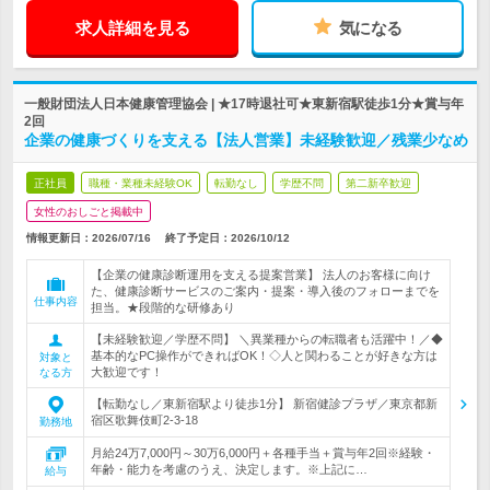
求人詳細を見る
気になる
一般財団法人日本健康管理協会 | ★17時退社可★東新宿駅徒歩1分★賞与年
2回
企業の健康づくりを支える【法人営業】未経験歓迎／残業少なめ
正社員
職種・業種未経験OK
転勤なし
学歴不問
第二新卒歓迎
女性のおしごと掲載中
情報更新日：2026/07/16
終了予定日：
2026/10/12
【企業の健康診断運用を支える提案営業】 法人のお客様に向け
た、健康診断サービスのご案内・提案・導入後のフォローまでを
仕事内容
担当。★段階的な研修あり
【未経験歓迎／学歴不問】 ＼異業種からの転職者も活躍中！／◆
基本的なPC操作ができればOK！◇人と関わることが好きな方は
対象と
大歓迎です！
なる方
【転勤なし／東新宿駅より徒歩1分】 新宿健診プラザ／東京都新
宿区歌舞伎町2-3-18
勤務地
月給24万7,000円～30万6,000円＋各種手当＋賞与年2回※経験・
年齢・能力を考慮のうえ、決定します。※上記に…
給与