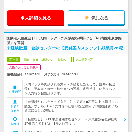
求人詳細を見る
気になる
医療法人宝生会 | 1日人間ドック・外来診療を手掛ける「PL病院東京診療
所」を運営
未経験歓迎！健診センターの【受付案内スタッフ】残業月2h程
正社員
職種・業種未経験OK
転勤なし
第二新卒歓迎
女性のおしごと掲載中
情報更新日：2026/04/24
終了予定日：
2026/10/22
人間ドックを受診される方々への接客担当として、案内や接遇、
受付、更衣室・待合・検査室への誘導、書類整理、簡単なパソコ
仕事内容
ン入力等を担当頂きます。
【未経験からスタートできる！】＜必須＞■高卒以上 ＜歓迎＞◇
販売／ホテル／CA／受付等の経験 ◇医療機関での勤務経験 ☆残
対象と
業ほぼなしの好環境
なる方
【転勤なし】 ＜PL東京健康管理センター＞ 東京都渋谷区神山町
17-8 光丘渋谷ビル 【雇入れ直後…
勤務地