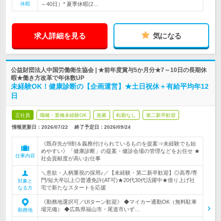
休暇
～40日）* 夏季休暇(2…
求人詳細を見る
気になる
公益財団法人中国労働衛生協会 | ★前年度賞与5か月分★7～10日の長期休
暇★働き方改革で年休数UP
未経験OK！健康診断の【企画運営】★土日祝休＋有給平均年12
日
正社員
職種・業種未経験OK
急募
転勤なし
第二新卒歓迎
情報更新日：2026/07/22
終了予定日：
2026/09/24
《既存先が9割＆義務付けられているものを提案⇒未経験でも始
めやすい》「健康診断」の提案・健診会場の管理などをお任せ ★
仕事内容
社会貢献度が高いお仕事
＼意欲・人柄重視の採用♪／【未経験・第二新卒歓迎】◎高専/専
門/短大卒以上◎普通免許(AT可)★20代30代活躍中★借り上げ社
対象と
宅で新たなスタートを応援
なる方
《勤務地選択可／UIターン歓迎》 ◆マイカー通勤OK（無料駐車
場完備） ◆広島県福山市・尾道市いず…
勤務地