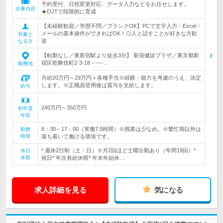
予約受付、日程変更対応、データ入力などをお任せします。
仕事内容
★OJTで段階的に育成
【未経験歓迎／学歴不問／ブランクOK】PCで文字入力・Excel・
メールの基本操作ができればOK！◎人と話すことが好きな方歓
対象と
迎
なる方
【転勤なし／東新宿駅より徒歩3分】 新宿健診プラザ／東京都新
宿区歌舞伎町2-3-18 ------…
勤務地
月給20万円～29万円＋各種手当※経験・能力を考慮のうえ、決定
します。※正職員登用後は賞与を支給します。
給与
240万円～350万円
初年度
年収
8：30～17：00（実働7.5時間）※残業は少なめ。※繁忙期以外は
勤務
時間
落ち着いて働ける環境です。
* 週休2日制（土・日）※月2回ほど土曜出勤あり（年間19回）*
休日
休暇
祝日* 年次有給休暇* 年末年始休…
求人詳細を見る
気になる