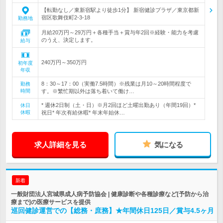
【転勤なし／東新宿駅より徒歩1分】 新宿健診プラザ／東京都新
宿区歌舞伎町2-3-18
勤務地
月給20万円～29万円＋各種手当＋賞与年2回※経験・能力を考慮
のうえ、決定します。
給与
240万円～350万円
初年度
年収
8：30～17：00（実働7.5時間）※残業は月10～20時間程度で
勤務
時間
す。※繁忙期以外は落ち着いて働け…
* 週休2日制（土・日）※月2回ほど土曜出勤あり（年間19回）*
休日
休暇
祝日* 年次有給休暇* 年末年始休…
求人詳細を見る
気になる
新着
一般財団法人宮城県成人病予防協会 | 健康診断や各種診療など[予防から治
療まで]の医療サービスを提供
巡回健診運営での【総務・庶務】★年間休日125日／賞与4.5ヶ月