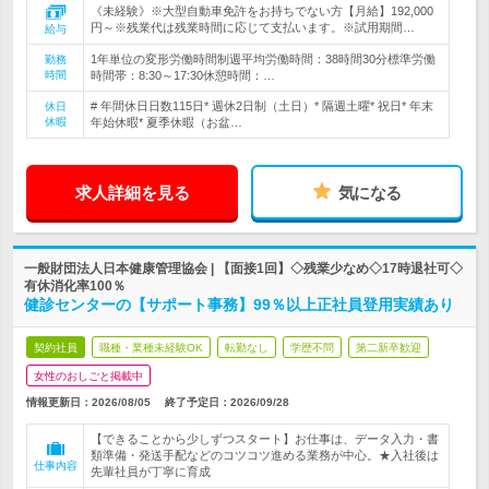
《未経験》※大型自動車免許をお持ちでない方【月給】192,000
円～※残業代は残業時間に応じて支払います。※試用期間…
給与
1年単位の変形労働時間制週平均労働時間：38時間30分標準労働
勤務
時間
時間帯：8:30～17:30休憩時間：…
# 年間休日日数115日* 週休2日制（土日）* 隔週土曜* 祝日* 年末
休日
休暇
年始休暇* 夏季休暇（お盆…
求人詳細を見る
気になる
一般財団法人日本健康管理協会 | 【面接1回】◇残業少なめ◇17時退社可◇
有休消化率100％
健診センターの【サポート事務】99％以上正社員登用実績あり
契約社員
職種・業種未経験OK
転勤なし
学歴不問
第二新卒歓迎
女性のおしごと掲載中
情報更新日：2026/08/05
終了予定日：
2026/09/28
【できることから少しずつスタート】お仕事は、データ入力・書
類準備・発送手配などのコツコツ進める業務が中心。★入社後は
仕事内容
先輩社員が丁寧に育成