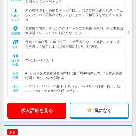
も携わっていただきます
未経験歓迎！＜必須要件＞大卒以上、普通自動車運転免許 ＜こん
な方からのご応募お待ちしております＞信頼関係を大切にできる
対象と
方
なる方
名古屋市内のいずれかのクリニックにて勤務 ※原則、東名古屋画
像診断クリニックでの勤務となります。…
勤務地
月給203,000円～249,000円（一律手当含む） ※経験・スキル等
を考慮して決定します※試用期間3ヶ月（待遇変…
給与
359万円～436万円
初年度
年収
# 1ヶ月単位の変形労働時間制（週平均40時間以内）* 月間総労働
勤務
時間
時間：150～157.5時間* 基…
＜年間休日114日＞* 週休2日制（月休9～11日／日曜・祝日、他
休日
休暇
シフト制）* 年末年始休暇（5日）…
求人詳細を見る
気になる
新着