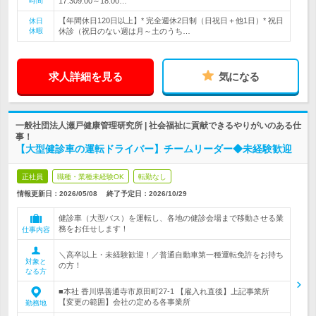
時間
17:309:00～18:00…
【年間休日120日以上】* 完全週休2日制（日祝日＋他1日）* 祝日
休日
休暇
休診（祝日のない週は月～土のうち…
求人詳細を見る
気になる
一般社団法人瀬戸健康管理研究所 | 社会福祉に貢献できるやりがいのある仕
事！
【大型健診車の運転ドライバー】チームリーダー◆未経験歓迎
正社員
職種・業種未経験OK
転勤なし
情報更新日：2026/05/08
終了予定日：
2026/10/29
健診車（大型バス）を運転し、各地の健診会場まで移動させる業
務をお任せします！
仕事内容
＼高卒以上・未経験歓迎！／普通自動車第一種運転免許をお持ち
対象と
の方！
なる方
■本社 香川県善通寺市原田町27-1 【雇入れ直後】上記事業所
【変更の範囲】会社の定める各事業所
勤務地