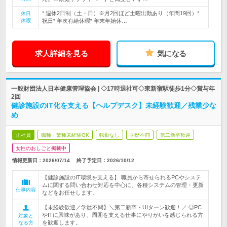
* 週休2日制（土・日）※月2回ほど土曜出勤あり（年間19回）*
休日
休暇
祝日* 年次有給休暇* 年末年始休…
求人詳細を見る
気になる
一般財団法人日本健康管理協会 | ◇17時退社可◇東新宿駅徒歩1分◇賞与年
2回
健診施設のIT化を支える【ヘルプデスク】未経験歓迎／残業少な
め
正社員
職種・業種未経験OK
転勤なし
学歴不問
第二新卒歓迎
女性のおしごと掲載中
情報更新日：2026/07/14
終了予定日：
2026/10/12
【健診施設のIT環境を支える】 職員から寄せられるPCやシステ
ムに関する問い合わせ対応を中心に、各種システムの管理・更新
仕事内容
などをお任せします。
【未経験歓迎／学歴不問】＼第二新卒・UIターン歓迎！／ ◎PC
やITに興味があり、周囲を支える仕事にやりがいを感じられる方
対象と
を歓迎します。
なる方