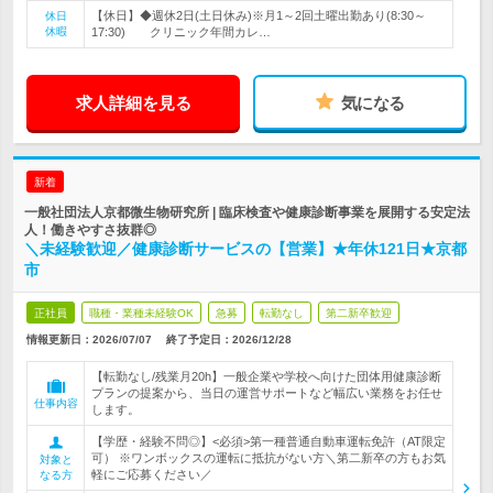
【休日】◆週休2日(土日休み)※月1～2回土曜出勤あり(8:30～
休日
休暇
17:30) クリニック年間カレ…
求人詳細を見る
気になる
新着
一般社団法人京都微生物研究所 | 臨床検査や健康診断事業を展開する安定法
人！働きやすさ抜群◎
＼未経験歓迎／健康診断サービスの【営業】★年休121日★京都
市
正社員
職種・業種未経験OK
急募
転勤なし
第二新卒歓迎
情報更新日：2026/07/07
終了予定日：
2026/12/28
【転勤なし/残業月20h】一般企業や学校へ向けた団体用健康診断
プランの提案から、当日の運営サポートなど幅広い業務をお任せ
仕事内容
します。
【学歴・経験不問◎】<必須>第一種普通自動車運転免許（AT限定
可） ※ワンボックスの運転に抵抗がない方＼第二新卒の方もお気
対象と
軽にご応募ください／
なる方