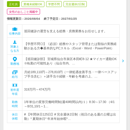
正社員
業種未経験OK
学歴不問
完全週休2日制
女性のおしごと掲載中
情報更新日：2026/08/04
終了予定日：
2027/01/25
巡回健診の運営を支える総務・庶務業務をお任せします。
仕事内容
【学歴不問◎】《必須》総務やスタッフ管理または類似の実務経
対象と
験がある方◆基本的なPCスキル（Excel・Word・PowerPoint）
なる方
【巡回健診部】 宮城県仙台市泉区本田町8-12 ★マイカー通勤OK
※転勤の可能性あり（仙台市内、…
勤務地
月給189,110円～278,810円（一律処遇改善手当・一律ベースアッ
プ手当含む）＋諸手当※経験・年齢を考慮の上、…
給与
319万円～474万円
初年度
年収
1年単位の変形労働時間制(週40時間以内)１）8:30～17:30 （4/1
勤務
時間
～8/31,10/1～1…
# 【年間休日125日】# 完全週休2日制（祝日のある週の土曜は出
休日
休暇
勤）* 夏期休日* 年末年始休暇*…