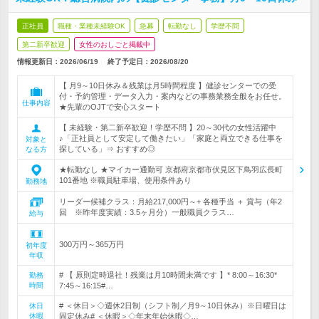
正社員
職種・業種未経験OK
急募
転勤なし
学歴不問
第二新卒歓迎
女性のおしごと掲載中
情報更新日：2026/06/19
終了予定日：
2026/08/20
【 月9～10日休み＆残業は月5時間程度 】健診センターでの受
付・予約管理・データ入力・案内などの事務業務全般をお任せ。
仕事内容
★先輩のOJTで安心スタート
【 未経験・第二新卒歓迎！学歴不問 】20～30代の女性活躍中
♪「正社員として安定して働きたい」「家庭と両立できる仕事を
対象と
探している」⇒ おすすめ◎
なる方
★転勤なし ★マイカー通勤可 京都府京都市伏見区下鳥羽広長町
101番地 ※職員駐車場、使用条件あり
勤務地
リーダー候補クラス：月給217,000円～+ 各種手当 ＋ 賞与（年2
回 ※昨年度実績：3.5ヶ月分）一般職員クラス…
給与
300万円～365万円
初年度
年収
# 【 原則定時退社！残業は月10時間未満です 】* 8:00～16:30*
勤務
時間
7:45～16:15#…
# ＜休日＞◇週休2日制（シフト制／月9～10日休み）※日曜日は
休日
休暇
固定休み# ＜休暇＞◇年末年始休暇◇…