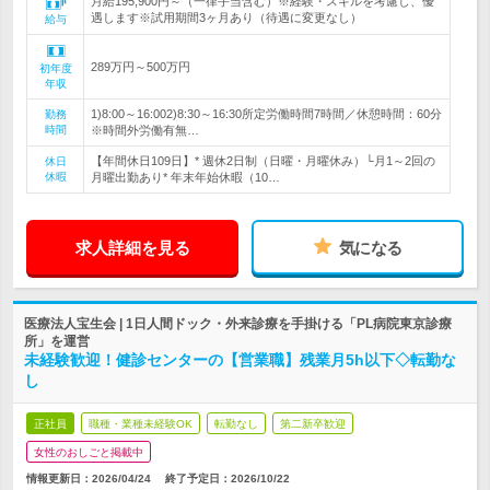
月給195,900円～（一律手当含む）※経験・スキルを考慮し、優
遇します※試用期間3ヶ月あり（待遇に変更なし）
給与
289万円～500万円
初年度
年収
1)8:00～16:002)8:30～16:30所定労働時間7時間／休憩時間：60分
勤務
時間
※時間外労働有無…
【年間休日109日】* 週休2日制（日曜・月曜休み）└月1～2回の
休日
休暇
月曜出勤あり* 年末年始休暇（10…
求人詳細を見る
気になる
医療法人宝生会 | 1日人間ドック・外来診療を手掛ける「PL病院東京診療
所」を運営
未経験歓迎！健診センターの【営業職】残業月5h以下◇転勤な
し
正社員
職種・業種未経験OK
転勤なし
第二新卒歓迎
女性のおしごと掲載中
情報更新日：2026/04/24
終了予定日：
2026/10/22