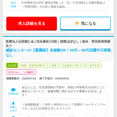
# 年間休日112日* 週休2日制（土・日）※月2回ほど土曜出勤あり
休日
休暇
（年間19回）※公休と有給を組み…
求人詳細を見る
気になる
医療法人社団善仁会 | 完全週休2日制｜残業ほぼなし｜産休・育休取得実績
あり
健診センターの【看護師】未経験OK！20代～40代活躍中◎夜勤
なし
正社員
職種・業種未経験OK
急募
完全週休2日制
第二新卒歓迎
女性のおしごと掲載中
情報更新日：2026/07/14
終了予定日：
2026/09/14
あなたには、生活習慣病の予防や、病気の早期発見を目的とした
健診センターにて、健康診断に関わる以下の業務をお任せしま
仕事内容
す！
＼未経験歓迎！／20代～40代のスタッフ活躍中！ルーティンワー
対象と
クをこなすのが得意な方にオススメ◎
なる方