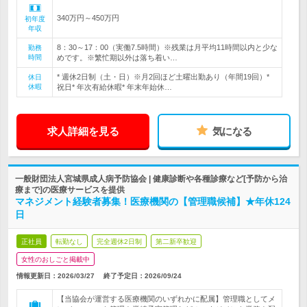
340万円～450万円
初年度
年収
8：30～17：00（実働7.5時間）※残業は月平均11時間以内と少な
勤務
時間
めです。※繁忙期以外は落ち着い…
* 週休2日制（土・日）※月2回ほど土曜出勤あり（年間19回）*
休日
休暇
祝日* 年次有給休暇* 年末年始休…
求人詳細を見る
気になる
一般財団法人宮城県成人病予防協会 | 健康診断や各種診療など[予防から治
療まで]の医療サービスを提供
マネジメント経験者募集！医療機関の【管理職候補】★年休124
日
正社員
転勤なし
完全週休2日制
第二新卒歓迎
女性のおしごと掲載中
情報更新日：2026/03/27
終了予定日：
2026/09/24
【当協会が運営する医療機関のいずれかに配属】管理職としてメ