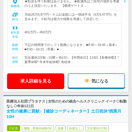
★転居を伴う転勤はありません。 ★配属先はご自宅の場所を考慮
のうえ決定いたします。 【横濱ゲートタ…
勤務地
月給26万6,977円～※上記金額には一律諸手当（6万9,477円）を
含みます。※給与は能力や経験を考慮して決定いた…
給与
401万円～450万円
初年度
年収
下記の時間帯でのシフト勤務になります。■8:30～16:45（基本）
勤務
時間
■8:00～16:15（早番）■…
完全週休2日制（日曜＋他1日）【年間休日】114日【各種休暇】*
休日
休暇
夏季休暇* 年末年始休暇* 有給休…
求人詳細を見る
気になる
医療法人社団プラタナス | 女性のための統合ヘルスクリニック イーク◇転勤
なし◇年休121日
女性の健康に貢献♪【健診コーディネーター】土日祝休*残業月
10H
正社員
職種・業種未経験OK
急募
転勤なし
完全週休2日制