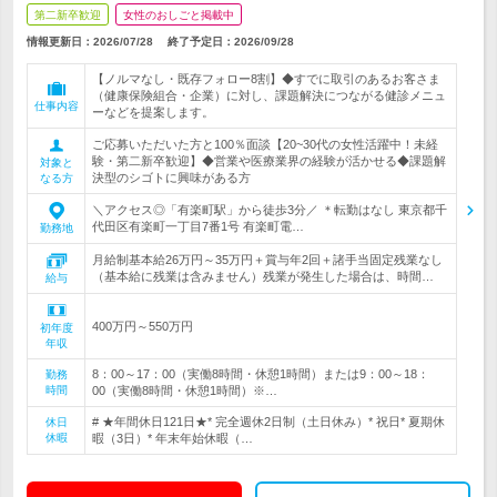
第二新卒歓迎
女性のおしごと掲載中
情報更新日：2026/07/28
終了予定日：
2026/09/28
【ノルマなし・既存フォロー8割】◆すでに取引のあるお客さま
（健康保険組合・企業）に対し、課題解決につながる健診メニュ
仕事内容
ーなどを提案します。
ご応募いただいた方と100％面談【20~30代の女性活躍中！未経
験・第二新卒歓迎】◆営業や医療業界の経験が活かせる◆課題解
対象と
決型のシゴトに興味がある方
なる方
＼アクセス◎「有楽町駅」から徒歩3分／ ＊転勤はなし 東京都千
代田区有楽町一丁目7番1号 有楽町電…
勤務地
月給制基本給26万円～35万円＋賞与年2回＋諸手当固定残業なし
（基本給に残業は含みません）残業が発生した場合は、時間…
給与
400万円～550万円
初年度
年収
8：00～17：00（実働8時間・休憩1時間）または9：00～18：
勤務
時間
00（実働8時間・休憩1時間）※…
# ★年間休日121日★* 完全週休2日制（土日休み）* 祝日* 夏期休
休日
休暇
暇（3日）* 年末年始休暇（…