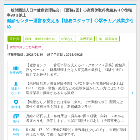
一般財団法人日本健康管理協会 | 【面接2回】◇産育休取得実績あり◇復職
率90％以上
健診センター運営を支える【総務スタッフ】◇駅チカ／残業少な
め
正社員
職種・業種未経験OK
転勤なし
学歴不問
第二新卒歓迎
女性のおしごと掲載中
情報更新日：2026/06/30
終了予定日：
2026/09/28
【健診センター・管理本部を支えるバックオフィス業務】総務業
務をベースに、財務経理または人事労務の業務を、経験や適性に
仕事内容
応じてお任せします。
【未経験歓迎／業界経験不問】＼PCを使った実務経験があれば
OK！／総務・労務・経理などの経験を活かしたい方はぜひ！◎
対象と
医療業界に興味がある方も歓迎
なる方
【転勤なし／新宿または京橋（東京）での勤務です】 配属先は、
適性や業務状況を踏まえ、新宿健診プラザ…
勤務地
月給23万円以上＋各種手当＋賞与年2回※経験・年齢・スキルを
考慮のうえ、決定します。※試用期間6カ月あり（待遇変更な…
給与
8：30～17：00（実働7.5時間）※残業は少なめです。※繁忙期以
勤務
時間
外は落ち着いて働ける環境です。