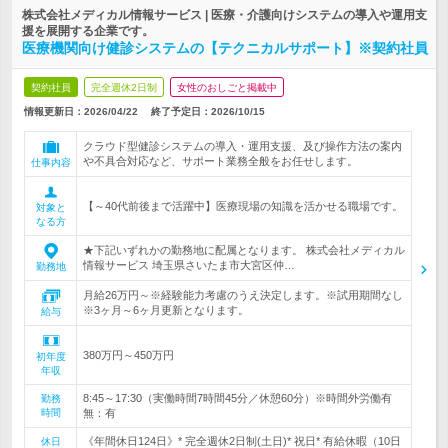
株式会社メディカル情報サービス | 医療・介護向けシステムの導入や運用支
援を展開する企業です。
医療機関向け健診システムの【テクニカルサポート】※契約社員
契約社員
完全週休2日制
女性のおしごと掲載中
情報更新日：2026/04/22
終了予定日：
2026/10/15
クラウド型健診システムの導入・運用支援、及び操作方法の案内
や不具合対応など、サポート業務全般をお任せします。
仕事内容
【～40代前後まで活躍中】医療現場の知識を活かせる職場です。
対象と
なる方
★下記いずれかの勤務地に配属となります。 株式会社メディカル
情報サービス 埼玉県さいたま市大宮区仲…
勤務地
月給26万円～※経験能力考慮のうえ決定します。※試用期間なし
※3ヶ月～6ヶ月更新となります。
給与
380万円～450万円
初年度
年収
8:45～17:30（実働時間7時間45分／休憩60分）※時間外労働有
勤務
時間
無：有
《年間休日124日》* 完全週休2日制(土日)* 祝日* 有給休暇（10日
休日