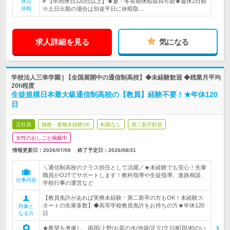
# 【年間休日120日以上】★夏・冬長期休暇取得可能★週休2日制
休日
休暇
※土日出勤の場合は別途平日に休暇取…
求人詳細を見る
気になる
学校法人三幸学園 | 【全国展開中の通信制高校】◆未経験歓迎 ◆残業月平均
20h程度
生徒規模日本最大級通信制高校の【教員】経験不要！★年休120
日
正社員
職種・業種未経験OK
転勤なし
第二新卒歓迎
女性のおしごと掲載中
情報更新日：2026/07/08
終了予定日：
2026/08/31
＼通信制高校のクラス担任として活躍／★未経験でも安心！先輩
職員がOJTでサポートします！教科指導や生徒指導、進路相談、
仕事内容
学校行事の運営など
【教員免許があれば実務未経験・第二新卒の方もOK！未経験ス
タートの先輩多数】◆高等学校教員免許をお持ちの方★年休120
対象と
日
なる方
★希望を考慮し、両国/上野/お茶の水/池袋/足立/立川/町田/柏のい