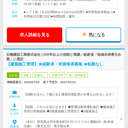
時間
23:00で変動《シフト例》6:00…
■シフト制（月10日間休み※2月のみ8日間）■年間有給休暇あり■
休日
休暇
年間休日日数118日■休暇制度：慶弔…
求人詳細を見る
気になる
石橋建設工業株式会社 | 100年以上の信頼と実績／経産省「地域未来牽引企
業」に選定
【建築施工管理】★経験者・有資格者募集 ★転勤なし
正社員
急募
転勤なし
学歴不問
第二新卒歓迎
情報更新日：2026/07/24
終了予定日：
2027/01/14
【経験を活かして働ける】建築現場監督の仕事をお任せします！
仕事内容
【経験・スキルを活かせます】◆普通自動車運転免許 ◆建築施工
対象と
管理の実務経験 ◆2級建築施工管理技士 ◆2級建築士
なる方
《本社》 群馬県太田市東本町53‐53 ※マイカー通勤OK（駐車場
完備） 《東京支店》 東京都台東…
勤務地