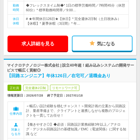
◆フレックスタイム制◆* 1日の標準労働時間／7時間45分（休憩
勤務
時間
60分）* 標準勤務時間帯／9:00…
# ★年間休日126日★【休日】* 完全週休2日制（土日祝休み）
休日
休暇
【休暇】* 夏季休暇（3日間）* 年…
求人詳細を見る
気になる
マイクロテクノロジー株式会社 | 設立40年超！組み込みシステムの開発サー
ビスで幅広く貢献◎
【回路エンジニア】年休126日／在宅可／退職金あり
正社員
完全週休2日制
リモートワーク可
情報更新日：2026/07/28
終了予定日：
2027/01/18
＜幅広い設計経験を積むチャンス！＞開発計画の立案から回路設
計、量産準備まで、クライアントと連携しながら複数のプロジェ
仕事内容
クトを一貫してお任せ！
【働きやすさ◎】◆必須：回路設計業務経験3年以上／アナロ
グ・デジタル回路設計の基礎知識／EMC（電波関係）に関する知
対象と
識 など
なる方