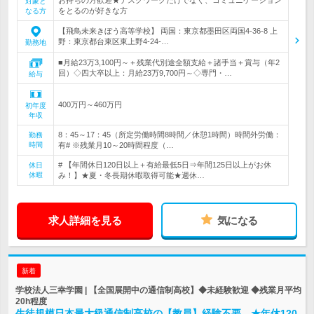
対象と
をとるのが好きな方
なる方
【飛鳥未来きぼう高等学校】 両国：東京都墨田区両国4-36-8 上
野：東京都台東区東上野4-24-…
勤務地
■月給23万3,100円～＋残業代別途全額支給＋諸手当＋賞与（年2
回）◇四大卒以上：月給23万9,700円～◇専門・…
給与
400万円～460万円
初年度
年収
8：45～17：45（所定労働時間8時間／休憩1時間）時間外労働：
勤務
時間
有# ※残業月10～20時間程度（…
# 【年間休日120日以上＋有給最低5日⇒年間125日以上がお休
休日
休暇
み！】★夏・冬長期休暇取得可能★週休…
求人詳細を見る
気になる
新着
学校法人三幸学園 | 【全国展開中の通信制高校】◆未経験歓迎 ◆残業月平均
20h程度
生徒規模日本最大級通信制高校の【教員】経験不要。★年休120