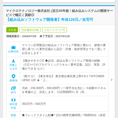
マイクロテクノロジー株式会社 | 設立40年超！組み込みシステムの開発サー
ビスで幅広く貢献◎
【組み込みソフトウェア開発者】年休126日／在宅可
正社員
完全週休2日制
リモートワーク可
情報更新日：2026/07/28
終了予定日：
2027/01/18
マイコン応用製品の組込みソフトウェア開発に携わり、顧客の要
望に基づいた要件定義から設計・評価・進捗管理までを一貫して
仕事内容
お任せします！
【働きやすさ◎】◆必須：組込み系ソフトウェア開発の経験
（C/C++でのプログラミングスキル／要件定義、設計、実装、評
対象と
価ができる など）
なる方
《駅チカ》 【東京本社】 東京都台東区東上野4-8-1 TIXTOWER
UENO 12F ★「上…
勤務地
月給：230,000円～300,000円（一律手当を含む）※経験やスキル
を考慮の上、決定します。※試用期間3ヶ月（待…
給与
350万円～500万円
初年度
年収
◆フレックスタイム制◆* 1日の標準労働時間／7時間45分（休憩
勤務