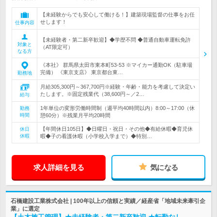
【未経験からでも安心して働ける！】建築現場監督の仕事をお任
せします！
仕事内容
【未経験者・第二新卒歓迎】◆学歴不問 ◆普通自動車運転免許
対象と
（AT限定可）
なる方
《本社》 群馬県太田市東本町53‐53 ※マイカー通勤OK（駐車場
完備） 《東京支店》 東京都台東…
勤務地
月給305,300円～367,700円※経験・年齢・能力を考慮して決定い
たします。※固定残業代（38,600円～／2…
給与
1年単位の変形労働時間制（週平均40時間以内）8:00～17:00（休
勤務
時間
憩60分）※残業月平均20時間
【年間休日105日】◆日曜日・祝日・その他◆有給休暇◆育児休
休日
休暇
暇◆子の看護休暇（小学校入学まで）◆特別…
求人詳細を見る
気になる
石橋建設工業株式会社 | 100年以上の信頼と実績／経産省「地域未来牽引企
業」に選定