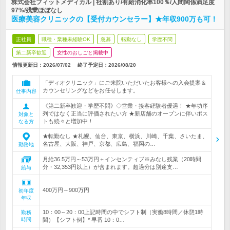
株式会社フィットメディカル | 社割あり/有給消化率100％/人間関係満足度
97%/残業ほぼなし
医療美容クリニックの【受付カウンセラー】★年収900万も可！
正社員
職種・業種未経験OK
急募
転勤なし
学歴不問
第二新卒歓迎
女性のおしごと掲載中
情報更新日：2026/07/02
終了予定日：
2026/08/20
「ディオクリニック」にご来院いただいたお客様への入会提案＆
カウンセリングなどをお任せします。
仕事内容
《第二新卒歓迎・学歴不問》◇営業・接客経験者優遇！ ★年功序
列ではなく正当に評価されたい方 ★新店舗のオープンに伴いポス
対象と
トも続々と増加中！
なる方
★転勤なし ★札幌、仙台、東京、横浜、川崎、千葉、さいたま、
名古屋、大阪、神戸、京都、広島、福岡の…
勤務地
月給36.5万円～53万円＋インセンティブ※みなし残業（20時間
分・32,353円以上）が含まれます。超過分は別途支…
給与
400万円～900万円
初年度
年収
10：00～20：00上記時間の中でシフト制（実働8時間／休憩1時
勤務
時間
間）【シフト例】* 早番 10：0…