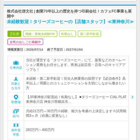
株式会社啓文社 | 創業70年以上の歴史を持つ印刷会社！カフェFC事業も展
開中
未経験歓迎！タリーズコーヒーの【店舗スタッフ】≪東神奈川≫
正社員
職種・業種未経験OK
転勤なし
第二新卒歓迎
女性のおしごと掲載中
情報更新日：2026/07/14
終了予定日：
2027/01/04
当社が運営する「タリーズコーヒー」にて、接客などのオペレー
ション業務をお任せします。将来は副店長・店長へのキャリアア
仕事内容
ップも！
未経験・第二新卒歓迎！完全人柄重視の採用です【必須条件】高
卒以上／周囲とのコミュニケーションを大切にしながら働きたい
対象と
方
なる方
【JR東神奈川駅直結！転勤なし】 ■タリーズコーヒー CIAL PLAT
東神奈川店 神奈川県横浜市…
勤務地
月給21万円～30万円※経験、能力を考慮の上決定します※試用期
間3ヶ月（待遇に変更なし）
給与
283万円～400万円
初年度
年収