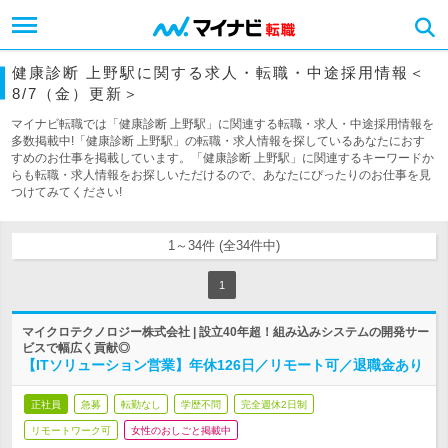
健康診断 上野駅に関する求人・転職・中途採用情報＜
8/7（金）更新＞
マイナビ転職では「健康診断 上野駅」に関連する転職・求人・中途採用情報を
多数掲載中!「健康診断 上野駅」の転職・求人情報を探しているあなたにおす
すめのお仕事を掲載しています。「健康診断 上野駅」に関連するキーワードか
らも転職・求人情報をお探しいただけるので、あなたにぴったりのお仕事を見
つけてみてください!
1～34件 (全34件中)
1
マイクロテクノロジー株式会社 | 設立40年超！組み込みシステムの開発サー
ビスで幅広く貢献◎
【ITソリューション営業】年休126日／リモート可／退職金あり
正社員
急募
転勤なし
学歴不問
完全週休2日制
リモートワーク可
女性のおしごと掲載中