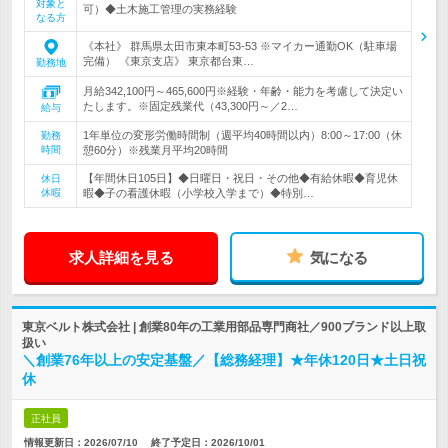
対象と
可）◆土木施工管理の実務経験
なる方
《本社》 群馬県太田市東本町53‐53 ※マイカー通勤OK（駐車場
完備） 《東京支店》 東京都台東…
勤務地
月給342,100円～465,600円※経験・年齢・能力を考慮して決定い
たします。※固定残業代（43,300円～／2…
給与
1年単位の変形労働時間制（週平均40時間以内）8:00～17:00（休
勤務
時間
憩60分）※残業月平均20時間
【年間休日105日】◆日曜日・祝日・その他◆有給休暇◆育児休
休日
休暇
暇◆子の看護休暇（小学校入学まで）◆特別…
求人詳細を見る
気になる
東京ベルト株式会社 | 創業80年の工業用部品専門商社／900ブランド以上取
扱い
＼創業76年以上の安定基盤／【総務経理】★年休120日★土日祝
休
正社員
情報更新日：2026/07/10
終了予定日：
2026/10/01