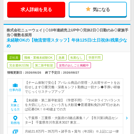
求人詳細を見る
気になる
株式会社ニューウェイ | ◇10年連続売上UP中◇完休2日◇日勤のみ◇家族手
当◇複数名採用
未経験OKの【物流管理スタッフ】年休125日/土日祝休/残業少な
め
正社員
職種・業種未経験OK
急募
転勤なし
学歴不問
完全週休2日制
第二新卒歓迎
女性のおしごと掲載中
情報更新日：2026/06/26
終了予定日：
2026/08/27
【チーム体制で安心】アパレル商品の管理・入出荷サポートをお
任せします◎重労働・深夜＆シフト勤務は一切ナシ◆手厚い研修
仕事内容
でじっくりステップアップ
【未経験・第二新卒歓迎】《学歴不問》「ワークライフバランス
を大切にしたい」という方も大歓迎◆普通運転免許(AT可)があれ
対象と
ば応募OK！※40歳までの方
なる方
＼千葉県・三重県・大阪府の3拠点募集！／ 【市川第1商品セン
ター】 千葉県市川市原木3027 東京…
勤務地
月給21.8万円～35万円＋諸手当＋賞与（年2回）※上記には一律