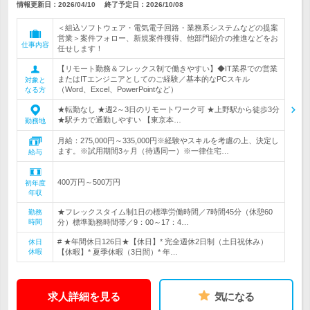
情報更新日：2026/04/10
終了予定日：
2026/10/08
＜組込ソフトウェア・電気電子回路・業務系システムなどの提案
営業＞案件フォロー、新規案件獲得、他部門紹介の推進などをお
仕事内容
任せします！
【リモート勤務＆フレックス制で働きやすい】◆IT業界での営業
またはITエンジニアとしてのご経験／基本的なPCスキル
対象と
（Word、Excel、PowerPointなど）
なる方
★転勤なし ★週2～3日のリモートワーク可 ★上野駅から徒歩3分
★駅チカで通勤しやすい 【東京本…
勤務地
月給：275,000円～335,000円※経験やスキルを考慮の上、決定し
ます。※試用期間3ヶ月（待遇同一）※一律住宅…
給与
400万円～500万円
初年度
年収
★フレックスタイム制1日の標準労働時間／7時間45分（休憩60
勤務
時間
分）標準勤務時間帯／9：00～17：4…
# ★年間休日126日★【休日】* 完全週休2日制（土日祝休み）
休日
休暇
【休暇】* 夏季休暇（3日間）* 年…
求人詳細を見る
気になる