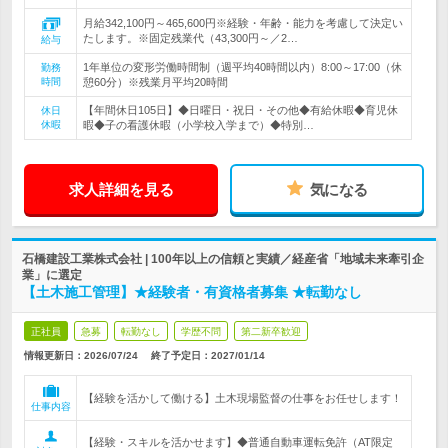
月給342,100円～465,600円※経験・年齢・能力を考慮して決定い
たします。※固定残業代（43,300円～／2…
給与
1年単位の変形労働時間制（週平均40時間以内）8:00～17:00（休
勤務
時間
憩60分）※残業月平均20時間
【年間休日105日】◆日曜日・祝日・その他◆有給休暇◆育児休
休日
休暇
暇◆子の看護休暇（小学校入学まで）◆特別…
求人詳細を見る
気になる
石橋建設工業株式会社 | 100年以上の信頼と実績／経産省「地域未来牽引企
業」に選定
【土木施工管理】★経験者・有資格者募集 ★転勤なし
正社員
急募
転勤なし
学歴不問
第二新卒歓迎
情報更新日：2026/07/24
終了予定日：
2027/01/14
【経験を活かして働ける】土木現場監督の仕事をお任せします！
仕事内容
【経験・スキルを活かせます】◆普通自動車運転免許（AT限定