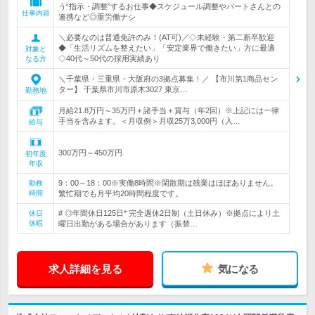
う“指示・調整”するお仕事◆スケジュール調整やパートさんとの
仕事内容
連携など◎重労働ナシ
＼必要なのは普通免許のみ！(AT可)／◇未経験・第二新卒歓迎
◆「生活リズムを整えたい」「安定業界で働きたい」方に最適
対象と
◇40代～50代の採用実績あり
なる方
＼千葉県・三重県・大阪府の3拠点募集！／ 【市川第1商品セン
ター】 千葉県市川市原木3027 東京…
勤務地
月給21.8万円～35万円＋諸手当＋賞与（年2回）※上記には一律
手当を含みます。＜月収例＞月収25万3,000円（入…
給与
300万円～450万円
初年度
年収
9：00～18：00※実働8時間※閑散期は残業はほぼありません。
勤務
時間
繁忙期でも月平均20時間程度です。
# ◎年間休日125日* 完全週休2日制（土日休み）※拠点により土
休日
休暇
曜日出勤がある場合があります（振替…
求人詳細を見る
気になる