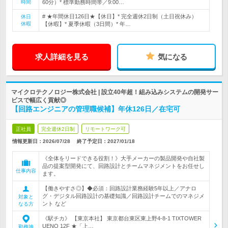
時間
60分）* 標準勤務時間帯／9:00…
# ★年間休日126日★【休日】* 完全週休2日制（土日祝休み）
休日
休暇
【休暇】* 夏季休暇（3日間）* 年…
求人詳細を見る
気になる
マイクロテクノロジー株式会社 | 設立40年超！組み込みシステムの開発サー
ビスで幅広く貢献◎
【回路エンジニアの管理職候補】年休126日／在宅可
正社員
完全週休2日制
リモートワーク可
情報更新日：2026/07/28
終了予定日：
2027/01/18
《全体をリードできる役割！》大手メーカーの製品開発や自社製
品の提案型開発にて、回路設計とチームマネジメントをお任せし
仕事内容
ます。
【働きやすさ◎】◆必須：回路設計業務経験5年以上／アナロ
グ・デジタル回路設計の基礎知識／回路設計チームでのマネジメ
対象と
ント など
なる方
《駅チカ》 【東京本社】 東京都台東区東上野4-8-1 TIXTOWER
UENO 12F ★「上…
勤務地