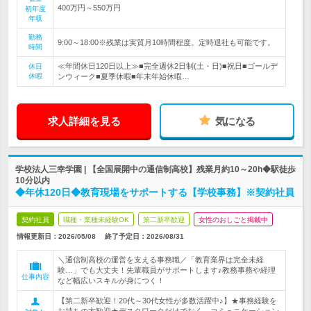
400万円～550万円
初年度
年収
勤務
9:00～18:00※残業は実質月10時間程度。定時退社も可能です。
時間
≪年間休日120日以上≫■完全週休2日制(土・日)■祝日■ゴールデ
休日
休暇
ンウィーク■夏季休暇■年末年始休暇…
求人詳細を見る
気になる
学校法人三幸学園 | 【全国展開中の通信制高校】残業月約10～20h◆駅徒歩
10分以内
◆年休120日◆教育現場をサポートする【学校事務】※契約社員
契約社員
職種・業種未経験OK
第二新卒歓迎
女性のおしごと掲載中
情報更新日：2026/05/08
終了予定日：
2026/08/31
＼通信制高校の運営を支える事務職／「教育業界は完全未経
験…」でも大丈夫！先輩職員がサポートします♪教務事務や経理
仕事内容
など幅広いスキルが身につく！
【第二新卒歓迎！20代～30代女性が多数活躍中♪】★事務経験を
お持ちの方歓迎★デスクワークだけでなく、コミュニケーション