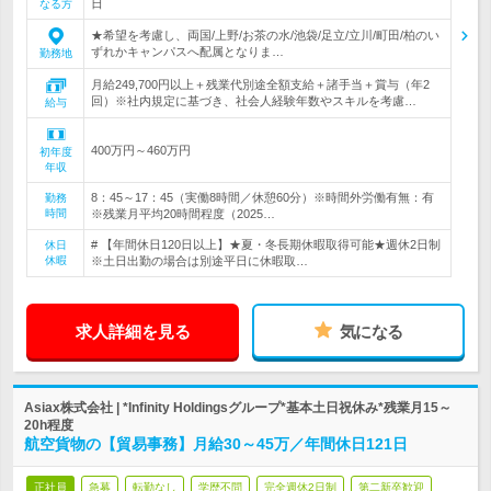
日
なる方
★希望を考慮し、両国/上野/お茶の水/池袋/足立/立川/町田/柏のい
ずれかキャンパスへ配属となりま…
勤務地
月給249,700円以上＋残業代別途全額支給＋諸手当＋賞与（年2
回）※社内規定に基づき、社会人経験年数やスキルを考慮…
給与
400万円～460万円
初年度
年収
8：45～17：45（実働8時間／休憩60分）※時間外労働有無：有
勤務
時間
※残業月平均20時間程度（2025…
# 【年間休日120日以上】★夏・冬長期休暇取得可能★週休2日制
休日
休暇
※土日出勤の場合は別途平日に休暇取…
求人詳細を見る
気になる
Asiax株式会社 | *Infinity Holdingsグループ*基本土日祝休み*残業月15～
20h程度
航空貨物の【貿易事務】月給30～45万／年間休日121日
正社員
急募
転勤なし
学歴不問
完全週休2日制
第二新卒歓迎