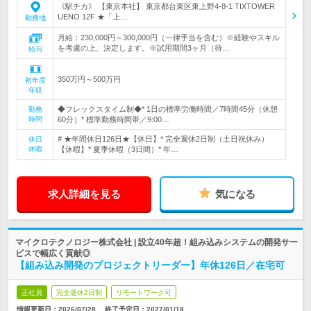
《駅チカ》 【東京本社】 東京都台東区東上野4-8-1 TIXTOWER
UENO 12F ★「上…
勤務地
月給：230,000円～300,000円（一律手当を含む）※経験やスキル
を考慮の上、決定します。※試用期間3ヶ月（待…
給与
350万円～500万円
初年度
年収
◆フレックスタイム制◆* 1日の標準労働時間／7時間45分（休憩
勤務
時間
60分）* 標準勤務時間帯／9:00…
# ★年間休日126日★【休日】* 完全週休2日制（土日祝休み）
休日
休暇
【休暇】* 夏季休暇（3日間）* 年…
求人詳細を見る
気になる
マイクロテクノロジー株式会社 | 設立40年超！組み込みシステムの開発サー
ビスで幅広く貢献◎
【組み込み開発のプロジェクトリーダー】年休126日／在宅可
正社員
完全週休2日制
リモートワーク可
情報更新日：2026/07/28
終了予定日：
2027/01/18