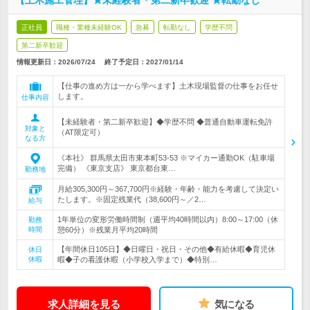
【土木施工管理】★未経験者・第二新卒歓迎 ★転勤なし
正社員
職種・業種未経験OK
急募
転勤なし
学歴不問
第二新卒歓迎
情報更新日：2026/07/24
終了予定日：
2027/01/14
【仕事の進め方は一から学べます】土木現場監督の仕事をお任せ
します。
仕事内容
【未経験者・第二新卒歓迎】◆学歴不問 ◆普通自動車運転免許
対象と
（AT限定可）
なる方
《本社》 群馬県太田市東本町53‐53 ※マイカー通勤OK（駐車場
完備） 《東京支店》 東京都台東…
勤務地
月給305,300円～367,700円※経験・年齢・能力を考慮して決定い
たします。※固定残業代（38,600円～／2…
給与
1年単位の変形労働時間制（週平均40時間以内）8:00～17:00（休
勤務
時間
憩60分）※残業月平均20時間
【年間休日105日】◆日曜日・祝日・その他◆有給休暇◆育児休
休日
休暇
暇◆子の看護休暇（小学校入学まで）◆特別…
求人詳細を見る
気になる