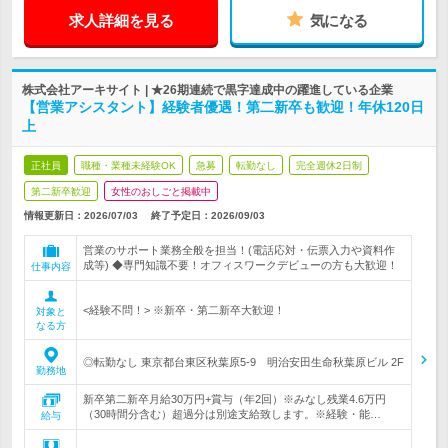
求人詳細を見る
気になる
株式会社アーキサイト | ★26期連続で黒字達成中の躍進している企業
【営業アシスタント】経験者優遇！第二新卒も歓迎！年休120日
上
正社員
職種・業種未経験OK
急募
転勤なし
完全週休2日制
第二新卒歓迎
女性のおしごと掲載中
情報更新日：2026/07/03
終了予定日：
2026/09/03
営業のサポート業務全般を担当！(電話応対・伝票入力や資料作
成等) ◆専門知識不要！オフィスワークデビューの方も大歓迎！
仕事内容
<経験不問！> ※新卒・第二新卒大歓迎！
対象と
なる方
◎転勤なし 東京都台東区秋葉原5-9 明治安田生命秋葉原ビル 2F
勤務地
新卒第二新卒月給30万円+賞与（年2回）※みなし残業4.6万円
（30時間分含む）超過分は別途支給致します。※経験・能…
給与