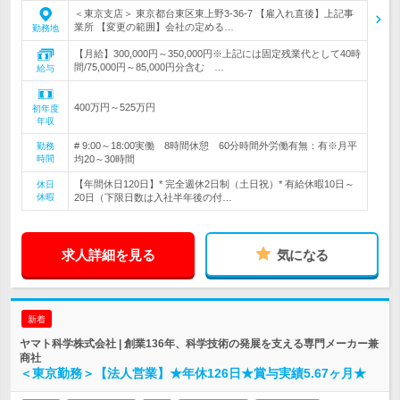
＜東京支店＞ 東京都台東区東上野3-36-7 【雇入れ直後】上記事
業所 【変更の範囲】会社の定める…
勤務地
【月給】300,000円～350,000円※上記には固定残業代として40時
間/75,000円～85,000円分含む …
給与
400万円～525万円
初年度
年収
# 9:00～18:00実働 8時間休憩 60分時間外労働有無：有※月平
勤務
時間
均20～30時間
【年間休日120日】* 完全週休2日制（土日祝）* 有給休暇10日～
休日
休暇
20日（下限日数は入社半年後の付…
求人詳細を見る
気になる
新着
ヤマト科学株式会社 | 創業136年、科学技術の発展を支える専門メーカー兼
商社
＜東京勤務＞【法人営業】★年休126日★賞与実績5.67ヶ月★