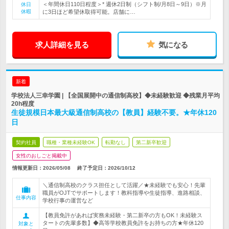
＜年間休日110日程度＞* 週休2日制（シフト制/月8日～9日）※月
休日
休暇
に3日ほど希望休取得可能。店舗に…
求人詳細を見る
気になる
新着
学校法人三幸学園 | 【全国展開中の通信制高校】◆未経験歓迎 ◆残業月平均
20h程度
生徒規模日本最大級通信制高校の【教員】経験不要。★年休120
日
契約社員
職種・業種未経験OK
転勤なし
第二新卒歓迎
女性のおしごと掲載中
情報更新日：2026/05/08
終了予定日：
2026/10/12
＼通信制高校のクラス担任として活躍／★未経験でも安心！先輩
職員がOJTでサポートします！教科指導や生徒指導、進路相談、
仕事内容
学校行事の運営など
【教員免許があれば実務未経験・第二新卒の方もOK！未経験ス
タートの先輩多数】◆高等学校教員免許をお持ちの方★年休120
対象と