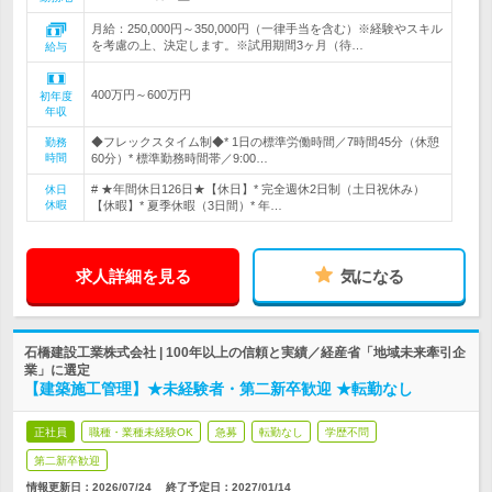
月給：250,000円～350,000円（一律手当を含む）※経験やスキル
を考慮の上、決定します。※試用期間3ヶ月（待…
給与
400万円～600万円
初年度
年収
◆フレックスタイム制◆* 1日の標準労働時間／7時間45分（休憩
勤務
時間
60分）* 標準勤務時間帯／9:00…
# ★年間休日126日★【休日】* 完全週休2日制（土日祝休み）
休日
休暇
【休暇】* 夏季休暇（3日間）* 年…
求人詳細を見る
気になる
石橋建設工業株式会社 | 100年以上の信頼と実績／経産省「地域未来牽引企
業」に選定
【建築施工管理】★未経験者・第二新卒歓迎 ★転勤なし
正社員
職種・業種未経験OK
急募
転勤なし
学歴不問
第二新卒歓迎
情報更新日：2026/07/24
終了予定日：
2027/01/14