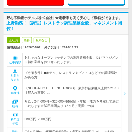
野村不動産ホテルズ株式会社 | ★定着率も高く安心して勤務ができます。
上野勤務！【調理】レストラン調理業務全般、マネジメント補
佐！
正社員
急募
転勤なし
情報更新日：2026/06/02
終了予定日：
2026/11/23
おしゃれなオープンキッチンでの調理業務全般、及びマネジメン
ト補佐業務をお任せいたします。
仕事内容
《必須条件》■ホテル、レストランやビストロなどでの調理経験
対象と
がある方
なる方
《NOHGA HOTEL UENO TOKYO》 東京都台東区東上野2-21-10
【雇入れ直後】…
勤務地
月給：244,000円～326,000円※経験・年齢・能力を考慮して決定
いたします※試用期間あり（3ヶ月／期間中の待…
給与
380万円～500万円
初年度
年収
〇1ヶ月単位の変形労働時間制（週平均40時間以内） ※6:00～
勤務