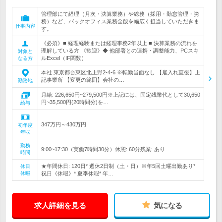
管理部にて経理（月次・決算業務）や総務（採用・勤怠管理・労
務）など、バックオフィス業務全般を幅広く担当していただきま
仕事内容
す。
《必須》■ 経理経験または経理事務2年以上 ■ 決算業務の流れを
理解している方 《歓迎》◆ 他部署との連携・調整能力、PCスキ
対象と
ルExcel（IF関数）
なる方
本社 東京都台東区北上野2-4-6 ※転勤当面なし 【雇入れ直後】上
記事業所 【変更の範囲】会社の…
勤務地
月給: 226,650円~279,500円※上記には、固定残業代として30,650
円~35,500円(20時間分)を…
給与
347万円～430万円
初年度
年収
勤務
9:00~17:30（実働7時間30分）休憩: 60分残業: あり
時間
★年間休日: 120日* 週休2日制（土・日）※年5回土曜出勤あり*
休日
休暇
祝日《休暇》* 夏季休暇* 年…
求人詳細を見る
気になる