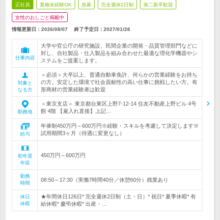
正社員
業種未経験OK
急募
完全週休2日制
第二新卒歓迎
女性のおしごと掲載中
情報更新日：2026/08/07
終了予定日：
2027/01/28
大学や官公庁の研究施設、民間企業の開発・品質管理部門などに
対し、自社製品・仕入製品を組み合わせた最適な理化学機器やシ
仕事内容
ステムをご提案します。
＜必須＞大卒以上、普通自動車免許、何らかの営業経験をお持ち
の方。安定した環境で社会貢献性の高い仕事に挑戦したい方。有
対象と
形商材の営業経験者は歓迎
なる方
＜東京支店＞ 東京都台東区上野7-12-14 住友不動産上野ビル 4号
館 4階 【雇入れ直後】上記…
勤務地
年俸制450万円～600万円※経験・スキルを考慮して決定します※
試用期間3ヶ月（待遇に変更なし）
給与
450万円～600万円
初年度
年収
勤務
08:50～17:30（実働7時間40分／休憩60分）残業あり
時間
★年間休日126日* 完全週休2日制（土・日）* 祝日* 夏季休暇* 有
休日
休暇
給休暇* 慶弔休暇* 出産・…