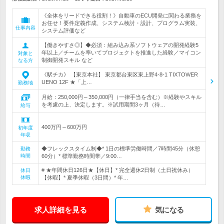
《全体をリードできる役割！》自動車のECU開発に関わる業務を
お任せ！要件定義作成、システム検討・設計、プログラム実装、
仕事内容
システム評価など
【働きやすさ◎】◆必須：組み込み系ソフトウェアの開発経験5
年以上／チームを率いてプロジェクトを推進した経験／マイコン
対象と
制御開発スキル など
なる方
《駅チカ》 【東京本社】 東京都台東区東上野4-8-1 TIXTOWER
UENO 12F ★「上…
勤務地
月給：250,000円～350,000円（一律手当を含む）※経験やスキル
を考慮の上、決定します。※試用期間3ヶ月（待…
給与
400万円～600万円
初年度
年収
◆フレックスタイム制◆* 1日の標準労働時間／7時間45分（休憩
勤務
時間
60分）* 標準勤務時間帯／9:00…
# ★年間休日126日★【休日】* 完全週休2日制（土日祝休み）
休日
休暇
【休暇】* 夏季休暇（3日間）* 年…
求人詳細を見る
気になる