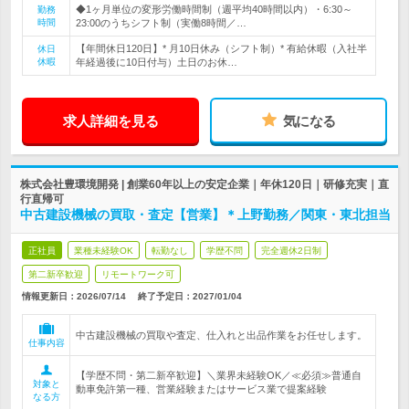
◆1ヶ月単位の変形労働時間制（週平均40時間以内）・6:30～
勤務
時間
23:00のうちシフト制（実働8時間／…
【年間休日120日】* 月10日休み（シフト制）* 有給休暇（入社半
休日
休暇
年経過後に10日付与）土日のお休…
求人詳細を見る
気になる
株式会社豊環境開発 | 創業60年以上の安定企業｜年休120日｜研修充実｜直
行直帰可
中古建設機械の買取・査定【営業】＊上野勤務／関東・東北担当
正社員
業種未経験OK
転勤なし
学歴不問
完全週休2日制
第二新卒歓迎
リモートワーク可
情報更新日：2026/07/14
終了予定日：
2027/01/04
中古建設機械の買取や査定、仕入れと出品作業をお任せします。
仕事内容
【学歴不問・第二新卒歓迎】＼業界未経験OK／≪必須≫普通自
対象と
動車免許第一種、営業経験またはサービス業で提案経験
なる方