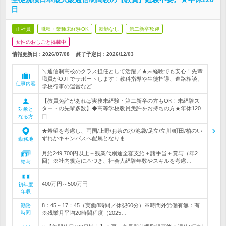
日
正社員
職種・業種未経験OK
転勤なし
第二新卒歓迎
女性のおしごと掲載中
情報更新日：2026/07/08
終了予定日：
2026/12/03
＼通信制高校のクラス担任として活躍／★未経験でも安心！先輩
職員がOJTでサポートします！教科指導や生徒指導、進路相談、
仕事内容
学校行事の運営など
【教員免許があれば実務未経験・第二新卒の方もOK！未経験ス
タートの先輩多数】◆高等学校教員免許をお持ちの方★年休120
対象と
日
なる方
★希望を考慮し、両国/上野/お茶の水/池袋/足立/立川/町田/柏のい
ずれかキャンパスへ配属となりま…
勤務地
月給249,700円以上＋残業代別途全額支給＋諸手当＋賞与（年2
回）※社内規定に基づき、社会人経験年数やスキルを考慮…
給与
400万円～500万円
初年度
年収
8：45～17：45（実働8時間／休憩60分）※時間外労働有無：有
勤務
時間
※残業月平均20時間程度（2025…