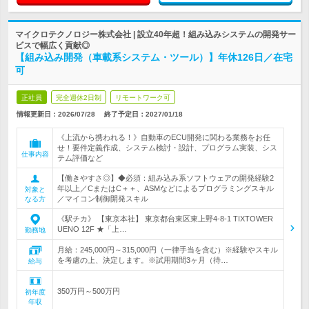
マイクロテクノロジー株式会社 | 設立40年超！組み込みシステムの開発サー
ビスで幅広く貢献◎
【組み込み開発（車載系システム・ツール）】年休126日／在宅
可
正社員
完全週休2日制
リモートワーク可
情報更新日：2026/07/28
終了予定日：
2027/01/18
《上流から携われる！》自動車のECU開発に関わる業務をお任
せ！要件定義作成、システム検討・設計、プログラム実装、シス
仕事内容
テム評価など
【働きやすさ◎】◆必須：組み込み系ソフトウェアの開発経験2
年以上／CまたはC＋＋、ASMなどによるプログラミングスキル
対象と
／マイコン制御開発スキル
なる方
《駅チカ》 【東京本社】 東京都台東区東上野4-8-1 TIXTOWER
UENO 12F ★「上…
勤務地
月給：245,000円～315,000円（一律手当を含む）※経験やスキル
を考慮の上、決定します。※試用期間3ヶ月（待…
給与
350万円～500万円
初年度
年収