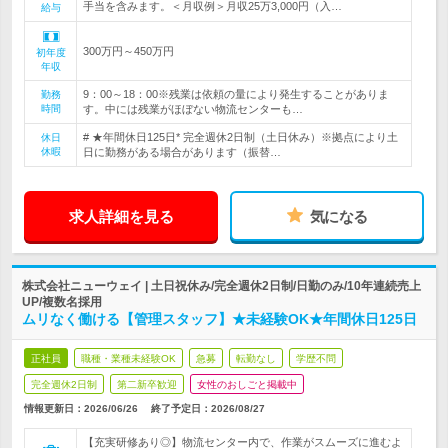
手当を含みます。＜月収例＞月収25万3,000円（入…
給与
300万円～450万円
初年度
年収
9：00～18：00※残業は依頼の量により発生することがありま
勤務
時間
す。中には残業がほぼない物流センターも…
# ★年間休日125日* 完全週休2日制（土日休み）※拠点により土
休日
休暇
日に勤務がある場合があります（振替…
求人詳細を見る
気になる
株式会社ニューウェイ | 土日祝休み/完全週休2日制/日勤のみ/10年連続売上
UP/複数名採用
ムリなく働ける【管理スタッフ】★未経験OK★年間休日125日
正社員
職種・業種未経験OK
急募
転勤なし
学歴不問
完全週休2日制
第二新卒歓迎
女性のおしごと掲載中
情報更新日：2026/06/26
終了予定日：
2026/08/27
【充実研修あり◎】物流センター内で、作業がスムーズに進むよ