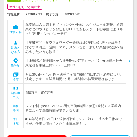
女性のおしごと掲載中
情報更新日：2026/07/31
終了予定日：
2026/10/01
航空輸出入に関するブッキングや手配、スケジュール調整、通関
業者とのやりとりをお任せ◎OJTで安心スタート◎希望によりキ
仕事内容
ャリアUP・ジョブローテ可
【年齢不問／航空フォワーダー業務経験3年以上】培った経験を
活かす＆海上・通関・マネジメントなど、新しい業務や役割へ踏
対象と
み出したい方も歓迎！
なる方
【上野駅／御徒町駅から徒歩5分の好アクセス！】 ★上野本社★
東京都台東区上野2-7-7 上野HS…
勤務地
月給30万円～45万円＋諸手当＋賞与※給与は能力・経験により、
決定します。※試用期間3ヶ月。期間中の待遇変動はありま…
給与
450万円～600万円
初年度
年収
シフト制（9:00～21:00の間で実働8時間／休憩1時間）※業務内
勤務
時間
容によって勤務時間が変更となりま…
# ★年間休日121日★* 週休2日制（シフト制）※基本土日休みで
休日
休暇
すが、仕事に慣れてきたら土日出勤も…