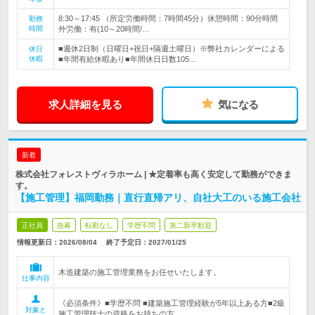
8:30～17:45 （所定労働時間：7時間45分）休憩時間：90分時間
勤務
時間
外労働：有(10～20時間/…
■週休2日制（日曜日+祝日+隔週土曜日）※弊社カレンダーによる
休日
休暇
■年間有給休暇あり■年間休日日数105…
求人詳細を見る
気になる
新着
株式会社フォレストヴィラホーム | ★定着率も高く安定して勤務ができま
す。
【施工管理】福岡勤務｜直行直帰アリ、自社大工のいる施工会社
正社員
急募
転勤なし
学歴不問
第二新卒歓迎
情報更新日：2026/08/04
終了予定日：
2027/01/25
木造建築の施工管理業務をお任せいたします。
仕事内容
《必須条件》■学歴不問 ■建築施工管理経験が5年以上ある方■2級
対象と
施工管理技士の資格をお持ちの方