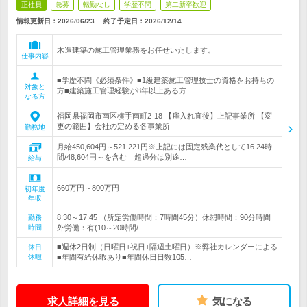
正社員
急募
転勤なし
学歴不問
第二新卒歓迎
情報更新日：2026/06/23
終了予定日：
2026/12/14
木造建築の施工管理業務をお任せいたします。
仕事内容
■学歴不問《必須条件》■1級建築施工管理技士の資格をお持ちの
対象と
方■建築施工管理経験が8年以上ある方
なる方
福岡県福岡市南区横手南町2-18 【雇入れ直後】上記事業所 【変
更の範囲】会社の定める各事業所
勤務地
月給450,604円～521,221円※上記には固定残業代として16.24時
間/48,604円～を含む 超過分は別途…
給与
660万円～800万円
初年度
年収
8:30～17:45 （所定労働時間：7時間45分）休憩時間：90分時間
勤務
時間
外労働：有(10～20時間/…
■週休2日制（日曜日+祝日+隔週土曜日）※弊社カレンダーによる
休日
休暇
■年間有給休暇あり■年間休日日数105…
求人詳細を見る
気になる