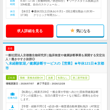
8:30～17:30（実働8時間／休憩60分）▼ワークスタイル残業は月
勤務
時間
10h程度。自分のスケジュール…
【休日】◆週休2日(土日休み)※月1～2回土曜出勤あり(8:30～
休日
休暇
17:30) クリニック年間カレ…
求人詳細を見る
気になる
新着
一般社団法人京都微生物研究所 | 臨床検査や健康診断事業を展開する安定法
人！働きやすさ抜群◎
＼未経験歓迎／健康診断サービスの【営業】★年休121日★京都
市
正社員
職種・業種未経験OK
急募
転勤なし
第二新卒歓迎
情報更新日：2026/07/07
終了予定日：
2026/12/28
【転勤なし/残業月20h】一般企業や学校へ向けた団体用健康診断
プランの提案から、当日の運営サポートなど幅広い業務をお任せ
仕事内容
します。
【学歴・経験不問◎】<必須>第一種普通自動車運転免許（AT限定
可） ※ワンボックスの運転に抵抗がない方＼第二新卒の方もお気