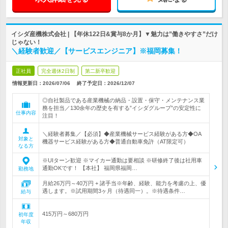
イシダ産機株式会社 | 【年休122日&賞与8か月】▼魅力は”働きやすさ”だけ
じゃない！
＼経験者歓迎／【サービスエンジニア】※福岡募集！
正社員
完全週休2日制
第二新卒歓迎
情報更新日：2026/07/06
終了予定日：
2026/12/07
◎自社製品である産業機械の納品・設置・保守・メンテナンス業
務を担当／130余年の歴史を有する”イシダグループ”の安定性に
仕事内容
注目！
＼経験者募集／【必須】◆産業機械サービス経験がある方◆OA
対象と
機器サービス経験がある方◆普通自動車免許（AT限定可）
なる方
※UIターン歓迎 ※マイカー通勤は要相談 ※研修終了後は社用車
通勤OKです！ 【本社】 福岡県福岡…
勤務地
月給26万円～40万円 + 諸手当※年齢、経験、能力を考慮の上、優
遇します。※試用期間3ヶ月（待遇同一）。※待遇条件…
給与
415万円～680万円
初年度
年収