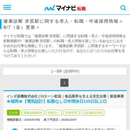
健康診断 井尻駅に関する求人・転職・中途採用情報＜
8/7（金）更新＞
マイナビ転職では「健康診断 井尻駅」に関連する転職・求人・中途採用情報を
多数掲載中!「健康診断 井尻駅」の転職・求人情報を探しているあなたにおす
すめのお仕事を掲載しています。「健康診断 井尻駅」に関連するキーワードか
らも転職・求人情報をお探しいただけるので、あなたにぴったりのお仕事を見
つけてみてください!
1～9件 (全9件中)
1
イシダ産機株式会社 | UIターン歓迎｜食品業界を支える安定企業｜新規事業
★福岡★【電気設計】転勤なし◎年間休日120日以上◎
正社員
業種未経験OK
転勤なし
学歴不問
完全週休2日制
情報更新日：2026/07/06
終了予定日：
2026/12/07
検査機や搬送装置などの産業機械や付帯装置をお客様のご要望に