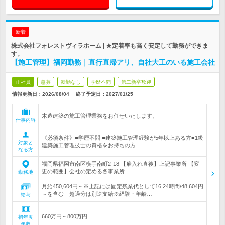
新着
株式会社フォレストヴィラホーム | ★定着率も高く安定して勤務ができま
す。
【施工管理】福岡勤務｜直行直帰アリ、自社大工のいる施工会社
正社員
急募
転勤なし
学歴不問
第二新卒歓迎
情報更新日：2026/08/04
終了予定日：
2027/01/25
木造建築の施工管理業務をお任せいたします。
仕事内容
《必須条件》■学歴不問 ■建築施工管理経験が5年以上ある方■1級
対象と
建築施工管理技士の資格をお持ちの方
なる方
福岡県福岡市南区横手南町2-18 【雇入れ直後】上記事業所 【変
更の範囲】会社の定める各事業所
勤務地
月給450,604円～※上記には固定残業代として16.24時間/48,604円
～を含む 超過分は別途支給※経験・年齢…
給与
660万円～800万円
初年度
年収