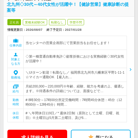
北九州◇30代～40代女性が活躍中！【健診営業】健康診断の提
案等
正社員
業種未経験OK
転勤なし
学歴不問
情報更新日：2026/08/07
終了予定日：
2027/01/28
当センターの営業企画部にて営業担当をお任せします！
仕事内容
◇第一種普通自動車免許◇顧客折衝における実務経験◇30代女性
対象と
が活躍中！
なる方
＼UIターン歓迎！転勤なし／ 福岡県北九州市八幡東区平野1-11-1
☆マイカー通勤OK 【雇入れ…
勤務地
月給200,000～220,000円※年齢、経験、能力を考慮の上、優遇し
ます。※待遇条件の詳細については、面接などで…
給与
# 8時30分～17時00分所定労働時間：7時間45分休憩：45分（12
勤務
時間
時00分～12時45分）時間…
# ＼年間休日119日／* 週休2日制（原則として土曜、日曜、祝
休日
休暇
日）※土曜日は5月第二土曜日、及び6…
求人詳細を見る
気になる