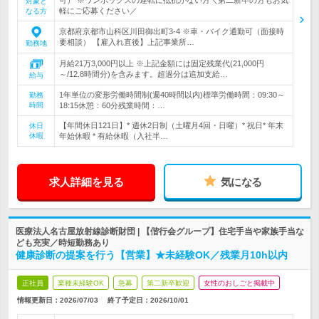
対象と
軽にご応募ください／
なる方
京都府京都市山科区川田御出町3-4 ※車・バイク通勤可（面接時
要相談） 【雇入れ直後】上記事業所…
勤務地
月給21万3,000円以上 ※上記金額には固定残業代(21,000円
～/12.8時間分)を含みます。超過分は追加支給…
給与
1年単位の変形労働時間制(週40時間以内)標準労働時間：09:30～
勤務
時間
18:15休憩：60分残業時間：…
【年間休日121日】* 週休2日制（土曜月4回・日曜）* 祝日* 年末
休日
休暇
年始休暇 * 有給休暇（入社半…
求人詳細を見る
気になる
医療法人名古屋放射線診断財団 | 【偕行会グループ】住宅手当や家族手当な
ども充実／時短勤務あり
健康診断の提案を行う【営業】★未経験OK／残業月10h以内
正社員
業種未経験OK
急募
第二新卒歓迎
女性のおしごと掲載中
情報更新日：2026/07/03
終了予定日：
2026/10/01