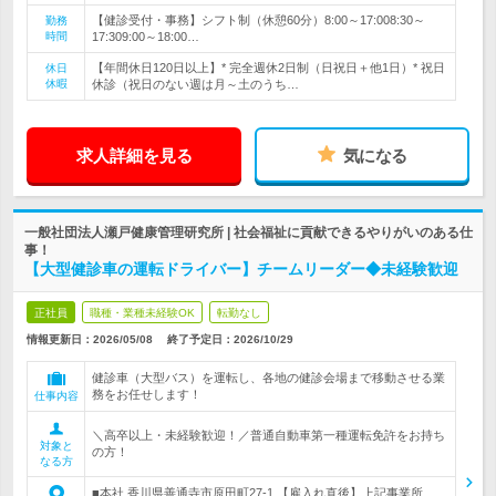
【健診受付・事務】シフト制（休憩60分）8:00～17:008:30～
勤務
時間
17:309:00～18:00…
【年間休日120日以上】* 完全週休2日制（日祝日＋他1日）* 祝日
休日
休暇
休診（祝日のない週は月～土のうち…
求人詳細を見る
気になる
一般社団法人瀬戸健康管理研究所 | 社会福祉に貢献できるやりがいのある仕
事！
【大型健診車の運転ドライバー】チームリーダー◆未経験歓迎
正社員
職種・業種未経験OK
転勤なし
情報更新日：2026/05/08
終了予定日：
2026/10/29
健診車（大型バス）を運転し、各地の健診会場まで移動させる業
務をお任せします！
仕事内容
＼高卒以上・未経験歓迎！／普通自動車第一種運転免許をお持ち
対象と
の方！
なる方
■本社 香川県善通寺市原田町27-1 【雇入れ直後】上記事業所