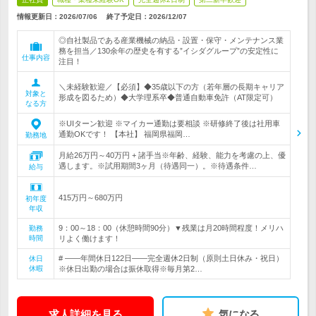
情報更新日：2026/07/06
終了予定日：
2026/12/07
◎自社製品である産業機械の納品・設置・保守・メンテナンス業
務を担当／130余年の歴史を有する”イシダグループ”の安定性に
仕事内容
注目！
＼未経験歓迎／【必須】◆35歳以下の方（若年層の長期キャリア
対象と
形成を図るため）◆大学理系卒◆普通自動車免許（AT限定可）
なる方
※UIターン歓迎 ※マイカー通勤は要相談 ※研修終了後は社用車
通勤OKです！ 【本社】 福岡県福岡…
勤務地
月給26万円～40万円 + 諸手当※年齢、経験、能力を考慮の上、優
遇します。※試用期間3ヶ月（待遇同一）。※待遇条件…
給与
415万円～680万円
初年度
年収
9：00～18：00（休憩時間90分）▼残業は月20時間程度！メリハ
勤務
時間
リよく働けます！
# ――年間休日122日――完全週休2日制（原則土日休み・祝日）
休日
休暇
※休日出勤の場合は振休取得※毎月第2…
求人詳細を見る
気になる