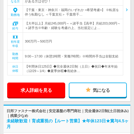
がある方はぜひ！
なる方
【千葉・東京・神奈川・福岡のいずれか <希望考慮>】 ※転居を
伴う転勤なし ＜千葉支社＞ 千葉県千…
勤務地
【大卒以上】月給245,000円～＋諸手当【高卒】月給203,000円～
＋諸手当※年齢・経験を考慮の上、当社規定によ…
給与
300万円～500万円
初年度
年収
勤務
9:00～17:00（休憩1時間・実働7時間）※時間外手当は全額支給
時間
【年間休日125日】◆完全週休2日制（土日）◆祝日◆年末年始
休日
休暇
（12/29～1/4）◆夏季休暇◆有給休…
求人詳細を見る
気になる
日邦ファスナー株式会社 | 安定基盤の専門商社｜完全週休2日制(土日祝休み)
｜残業少なめ
未経験歓迎！育成重視の【ルート営業】★年休123日★賞与4.5ヶ
月