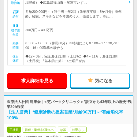
場完備） ◆広島県福山市・尾道市いず…
勤務地
月給200,000円～＋諸手当＋年2回（前年度実績：5か月分）※年
齢、経験、スキルなどを考慮のうえ、優遇します。※記…
給与
300万円～400万円
初年度
年収
8：00～17：00（休憩60分）※時期により8：00～17：30／8：
勤務
時間
00～16：00勤務の場合も…
◆12～3月：完全週休2日制（土日祝）◆4～11月：週休2日制
休日
休暇
（土日祝）└基本的に第2・4土曜日がお…
求人詳細を見る
気になる
医療法人社団 潤康会 | ＜芝パーククリニック＞*設立から43年以上の歴史*残
業20h程度
【法人営業】*健康診断の提案営業*月給36万円～*有給消化率
100%
正社員
職種・業種未経験OK
急募
転勤なし