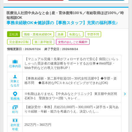
医療法人社団中央みなと会 | 産・育休復帰100％／有給取得ほぼ100%／時
短相談OK
事務未経験OK★健診課の【事務スタッフ】充実の福利厚生♪
正社員
職種・業種未経験OK
急募
転勤なし
学歴不問
完全週休2日制
第二新卒歓迎
女性のおしごと掲載中
情報更新日：2026/07/24
終了予定日：
2026/08/24
【マニュアル完備！先輩がフォローするので安心】病院にいらっ
しゃった受診者の健康診断をサポートするお仕事★Web問診・
仕事内容
Web予約などの導入で効率UP！
【事務未経験・第二新卒歓迎/20～30代女性活躍中】◆学歴・資
対象と
格不問 ◆基本的なPCスキル(タイピングができればOK)
なる方
※転勤はありません 【中央みなとクリニック】 東京都中央区明
石町8-1 聖路加タワー2階 ＼キレイ…
勤務地
【健診受付・事務】月給210,000円～300,000円＋諸手当＋賞与あ
り※経験・年齢・能力を考慮のうえ、決定いたし…
給与
252万円～360万円
初年度
年収