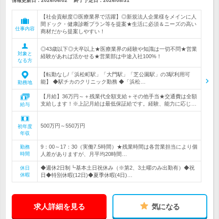
情報更新日：2026/06/02
終了予定日：
2026/08/31
【社会貢献度◎医療業界で活躍】◎新規法人企業様をメインに人
間ドック・健康診断プラン等を提案★生活に必須＆ニーズの高い
仕事内容
商材だから提案しやすい！
◎43歳以下◎大卒以上★医療業界の経験や知識は一切不問★営業
対象と
経験があれば活かせる★営業部は中途入社100%！
なる方
【転勤なし/「浜松町駅」「大門駅」「芝公園駅」の3駅利用可
能】 ◆駅チカのクリニック勤務 ◆「浜松…
勤務地
【月給】36万円～＋残業代全額支給＋その他手当★交通費は全額
支給します！※上記月給は最低保証給です。経験、能力に応じ…
給与
500万円～550万円
初年度
年収
9：00～17：30（実働7.5時間）★残業時間は各営業担当により個
勤務
時間
人差がありますが、月平均20時間…
◆週休2日制┗基本土日祝休み（※第2、3土曜のみ出勤有）◆祝
休日
休暇
日◆特別休暇(12日)◆夏季休暇(4日)…
求人詳細を見る
気になる