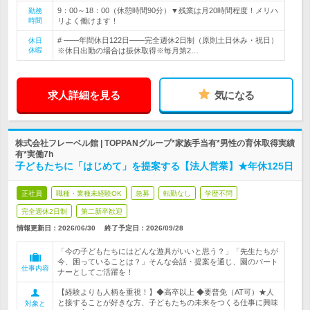
9：00～18：00（休憩時間90分）▼残業は月20時間程度！メリハ
勤務
時間
リよく働けます！
# ――年間休日122日――完全週休2日制（原則土日休み・祝日）
休日
休暇
※休日出勤の場合は振休取得※毎月第2…
求人詳細を見る
気になる
株式会社フレーベル館 | TOPPANグループ*家族手当有*男性の育休取得実績
有*実働7h
子どもたちに「はじめて」を提案する【法人営業】★年休125日
正社員
職種・業種未経験OK
急募
転勤なし
学歴不問
完全週休2日制
第二新卒歓迎
情報更新日：2026/06/30
終了予定日：
2026/09/28
「今の子どもたちにはどんな遊具がいいと思う？」「先生たちが
今、困っていることは？」そんな会話・提案を通じ、園のパート
仕事内容
ナーとしてご活躍を！
【経験よりも人柄を重視！】◆高卒以上 ◆要普免（AT可）★人
と接することが好きな方、子どもたちの未来をつくる仕事に興味
対象と