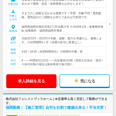
合わせて開発・改良・改善業務をお任せします！
仕事内容
今までのご経験を活かせる業務です！学歴・年齢不問！電気配
対象と
線、電気設計のご経験をお持ちであれば大歓迎です。
なる方
福岡県福岡市南区井尻2丁目32番21号 ※2026年2月～仮事務所移
転 仮事務所：福岡県福岡市博多…
勤務地
月給25万円～35万円※年齢、経験、能力を考慮の上、優遇しま
す。※試用期間3ヶ月（待遇や給与に変更なし）
給与
勤務
9:00～18:00（休憩時間90分）※時間外労働：有
時間
# ――年間休日122日――完全週休2日制（原則土日休み・祝日）
休日
休暇
※休日出勤の場合は振休取得※毎月第2…
求人詳細を見る
気になる
株式会社フォレストヴィラホーム | ★定着率も高く安定して勤務ができま
す。
福岡勤務！【施工管理】自宅を社割で建築出来る！手当充実！