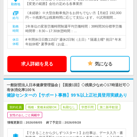
【変更の範囲】会社の定める各事業所
勤務地
《未経験》※大型自動車免許をお持ちでない方【月給】192,000
円～※残業代は残業時間に応じて支払います。※試用期間…
給与
1年単位の変形労働時間制週平均労働時間：38時間30分標準労働
勤務
時間
時間帯：8:30～17:30休憩時間：…
# 年間休日日数115日* 週休2日制（土日）* 隔週土曜* 祝日* 年末
休日
休暇
年始休暇* 夏季休暇（お盆…
求人詳細を見る
気になる
一般財団法人日本健康管理協会 | 【面接1回】◇残業少なめ◇17時退社可◇
有休消化率100％
健診センターの【サポート事務】99％以上正社員登用実績あり
契約社員
職種・業種未経験OK
転勤なし
学歴不問
第二新卒歓迎
女性のおしごと掲載中
情報更新日：2026/08/05
終了予定日：
2026/09/28
【できることから少しずつスタート】お仕事は、データ入力・書