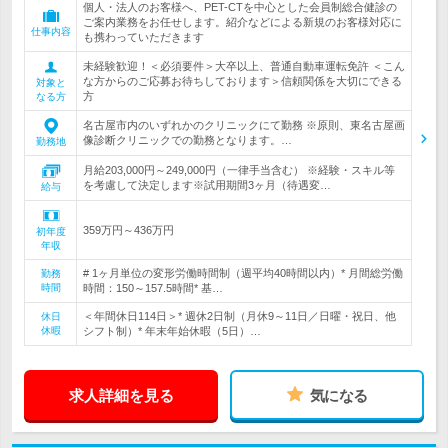
個人・法人のお客様へ、PET-CTを中心とした会員制総合健診の
ご案内業務をお任せします。紹介などによる新規のお客様対応に
仕事内容
も携わっていただきます
未経験歓迎！＜必須要件＞大卒以上、普通自動車運転免許 ＜こん
な方からのご応募お待ちしております＞信頼関係を大切にできる
対象と
方
なる方
名古屋市内のいずれかのクリニックにて勤務 ※原則、東名古屋画
像診断クリニックでの勤務となります。…
勤務地
月給203,000円～249,000円（一律手当含む） ※経験・スキル等
を考慮して決定します※試用期間3ヶ月（待遇変…
給与
359万円～436万円
初年度
年収
# 1ヶ月単位の変形労働時間制（週平均40時間以内）* 月間総労働
勤務
時間
時間：150～157.5時間* 基…
＜年間休日114日＞* 週休2日制（月休9～11日／日曜・祝日、他
休日
休暇
シフト制）* 年末年始休暇（5日）…
求人詳細を見る
気になる