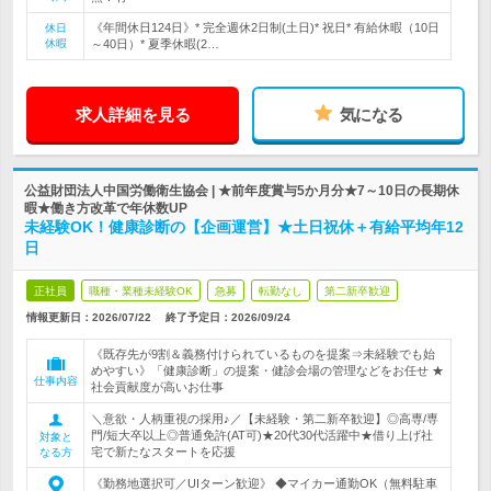
《年間休日124日》* 完全週休2日制(土日)* 祝日* 有給休暇（10日
休日
休暇
～40日）* 夏季休暇(2…
求人詳細を見る
気になる
公益財団法人中国労働衛生協会 | ★前年度賞与5か月分★7～10日の長期休
暇★働き方改革で年休数UP
未経験OK！健康診断の【企画運営】★土日祝休＋有給平均年12
日
正社員
職種・業種未経験OK
急募
転勤なし
第二新卒歓迎
情報更新日：2026/07/22
終了予定日：
2026/09/24
《既存先が9割＆義務付けられているものを提案⇒未経験でも始
めやすい》「健康診断」の提案・健診会場の管理などをお任せ ★
仕事内容
社会貢献度が高いお仕事
＼意欲・人柄重視の採用♪／【未経験・第二新卒歓迎】◎高専/専
門/短大卒以上◎普通免許(AT可)★20代30代活躍中★借り上げ社
対象と
宅で新たなスタートを応援
なる方
《勤務地選択可／UIターン歓迎》 ◆マイカー通勤OK（無料駐車