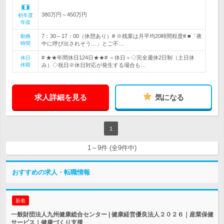
380万円～450万円
初年度
年収
7：30～17：00（休憩あり）# ※残業は月平均20時間程度# ■「夜
勤務
時間
中に呼び出されそう…」とご不…
# ★★年間休日124日★★# ＜休日＞◇完全週休2日制（土日休
休日
休暇
み）◇祝日※休日対応が発生する場合も…
求人詳細を見る
気になる
1
1～9件 (全9件中)
おすすめの求人・転職情報
新着
一般財団法人九州健康総合センター | 健康経営優良法人２０２６｜産業保健
サービス｜健康づくり支援