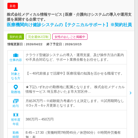
新着
株式会社メディカル情報サービス | 医療・介護向けシステムの導入や運用支
援を展開する企業です。
医療機関向け健診システムの【テクニカルサポート】※契約社員
契約社員
完全週休2日制
女性のおしごと掲載中
情報更新日：2026/04/22
終了予定日：
2026/10/15
クラウド型健診システムの導入・運用支援、及び操作方法の案内
や不具合対応など、サポート業務全般をお任せします。
仕事内容
【～40代前後まで活躍中】医療現場の知識を活かせる職場です。
対象と
なる方
★下記いずれかの勤務地に配属となります。 株式会社メディカル
情報サービス 埼玉県さいたま市大宮区仲…
勤務地
月給26万円～※経験能力考慮のうえ決定します。※試用期間なし
※3ヶ月～6ヶ月更新となります。
給与
380万円～450万円
初年度
年収
8:45～17:30（実働時間7時間45分／休憩60分）※時間外労働有
勤務
時間
無：有