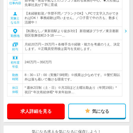
類準備・発送手配などのコツコツ進める業務が中心。★入社後は
仕事内容
先輩社員が丁寧に育成
【未経験歓迎／学歴不問／ブランクOK】＼PCで文字入力ができ
ればOK！ 事務経験は問いません。／◎子育て中の方も、数多く
対象と
活躍中！
なる方
【転勤なし／東新宿駅より徒歩3分】 新宿健診プラザ／東京都新
宿区歌舞伎町2-3-18 ------…
勤務地
月給20万円～29万円＋各種手当※経験・能力を考慮のうえ、決定
します。※正職員登用後は賞与を支給します。
給与
240万円～350万円
初年度
年収
8：30～17：00（実働7.5時間）※残業は少なめです。※繁忙期以
勤務
時間
外は落ち着いて働ける環境です。
* 週休2日制（土・日）※月2回ほど土曜出勤あり（年間19回）*
休日
休暇
祝日* 年次有給休暇* 年末年始休…
求人詳細を見る
気になる
気になる求人を気になるに保存しよう！