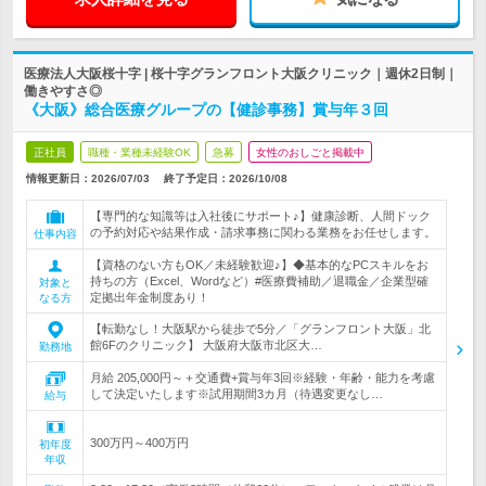
医療法人大阪桜十字 | 桜十字グランフロント大阪クリニック｜週休2日制｜
働きやすさ◎
《大阪》総合医療グループの【健診事務】賞与年３回
正社員
職種・業種未経験OK
急募
女性のおしごと掲載中
情報更新日：2026/07/03
終了予定日：
2026/10/08
【専門的な知識等は入社後にサポート♪】健康診断、人間ドック
の予約対応や結果作成・請求事務に関わる業務をお任せします。
仕事内容
【資格のない方もOK／未経験歓迎♪】◆基本的なPCスキルをお
持ちの方（Excel、Wordなど）#医療費補助／退職金／企業型確
対象と
定拠出年金制度あり！
なる方
【転勤なし！大阪駅から徒歩で5分／「グランフロント大阪」北
館6Fのクリニック】 大阪府大阪市北区大…
勤務地
月給 205,000円～＋交通費+賞与年3回※経験・年齢・能力を考慮
して決定いたします※試用期間3カ月（待遇変更なし…
給与
300万円～400万円
初年度
年収