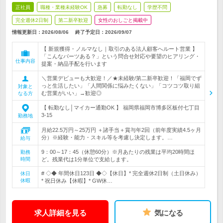
正社員
職種・業種未経験OK
急募
転勤なし
学歴不問
完全週休2日制
第二新卒歓迎
女性のおしごと掲載中
情報更新日：2026/08/06
終了予定日：
2026/09/07
【 新規獲得・ノルマなし｜取引のある法人顧客へルート営業 】
「こんなパーツある？」という問合せ対応や要望のヒアリング・
仕事内容
提案・納品手配を行います
＼営業デビューも大歓迎！／★未経験/第二新卒歓迎！「福岡でず
っと生活したい」「人間関係に悩みたくない」「コツコツ取り組
対象と
む営業がいい」→歓迎◎
なる方
【 転勤なし│マイカー通勤OK 】 福岡県福岡市博多区板付七丁目
3-15
勤務地
月給22.5万円～25万円 ＋諸手当＋賞与年2回（前年度実績4.5ヶ月
分）※経験・能力・スキル等を考慮し決定します。…
給与
9：00～17：45（休憩60分）※月あたりの残業は平均20時間ほ
勤務
時間
ど。残業代は1分単位で支給します。
# ◇◆ 年間休日123日 ◆◇【休日】* 完全週休2日制（土日休み）
休日
休暇
* 祝日休み【休暇】* GW休…
求人詳細を見る
気になる