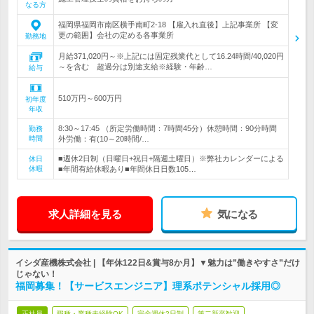
なる方
福岡県福岡市南区横手南町2-18 【雇入れ直後】上記事業所 【変
更の範囲】会社の定める各事業所
勤務地
月給371,020円～※上記には固定残業代として16.24時間/40,020円
～を含む 超過分は別途支給※経験・年齢…
給与
510万円～600万円
初年度
年収
8:30～17:45 （所定労働時間：7時間45分）休憩時間：90分時間
勤務
時間
外労働：有(10～20時間/…
■週休2日制（日曜日+祝日+隔週土曜日）※弊社カレンダーによる
休日
休暇
■年間有給休暇あり■年間休日日数105…
求人詳細を見る
気になる
イシダ産機株式会社 | 【年休122日&賞与8か月】▼魅力は”働きやすさ”だけ
じゃない！
福岡募集！【サービスエンジニア】理系ポテンシャル採用◎
正社員
職種・業種未経験OK
完全週休2日制
第二新卒歓迎