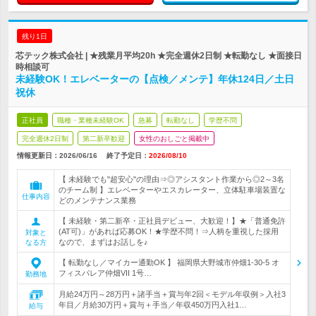
残り1日
芯テック株式会社 | ★残業月平均20h ★完全週休2日制 ★転勤なし ★面接日
時相談可
未経験OK！エレベーターの【点検／メンテ】年休124日／土日
祝休
正社員
職種・業種未経験OK
急募
転勤なし
学歴不問
完全週休2日制
第二新卒歓迎
女性のおしごと掲載中
情報更新日：2026/06/16
終了予定日：
2026/08/10
【 未経験でも"超安心"の理由⇒◎アシスタント作業から◎2～3名
のチーム制 】エレベーターやエスカレーター、立体駐車場装置な
仕事内容
どのメンテナンス業務
【 未経験・第二新卒・正社員デビュー、大歓迎！】★「普通免許
(AT可)」があれば応募OK！★学歴不問！⇒人柄を重視した採用
対象と
なので、まずはお話しを♪
なる方
【 転勤なし／マイカー通勤OK 】 福岡県大野城市仲畑1-30-5 オ
フィスパレア仲畑VII 1号…
勤務地
月給24万円～28万円＋諸手当＋賞与年2回＜モデル年収例＞入社3
年目／月給30万円＋賞与＋手当／年収450万円入社1…
給与