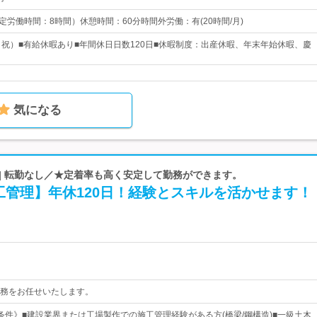
 （所定労働時間：8時間）休憩時間：60分時間外労働：有(20時間/月)
日祝）■有給休暇あり■年間休日日数120日■休暇制度：出産休暇、年末年始休暇、慶
気になる
| 転勤なし／★定着率も高く安定して勤務ができます。
工管理】年休120日！経験とスキルを活かせます！
務をお任せいたします。
条件》■建設業界または工場製作での施工管理経験がある方(橋梁/鋼構造)■一級土木