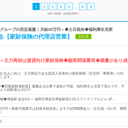
…
1
2
3
4
5
8
1件〜50件（全362件中）
SBIグループの安定基盤｜月給30万円～◆土日祝休◆福利厚生充実
る【家財保険の代理店営業】
正社員
＞主力商材は賃貸向け家財保険◆顧客関係重視◆裁量があり成
む法人に向け、主力商品である賃貸入居者向け家財保険（住宅用・事業用）の代
します。
躍中◆営業経験者歓迎】裁量ある仕事で成長が可能、福利厚生も充実で安心です。不
ルス経験者はぜひ◎
◆博多駅 徒歩6分＞ 福岡市博多区博多駅前3-28-3 アーテリアルビル 4F…
46万円＋残業代残業代は別途全額支給します※試用期間あり（正社員：6か月、期間
）
円