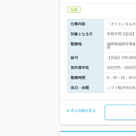
急募
仕事内容
「オリエンタルホ
対象となる方
学歴不問【必須】■
勤務地
福岡県福岡市博多
所
給与
【月給】230,0
初年度年収
350万円～350万
勤務時間
9：30～18：3
休日・休暇
シフト制(月9日休み
求人詳細を見る