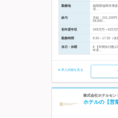
勤務地
福岡県福岡市博多
当…
給与
月給：241,10
58,000…
初年度年収
349万円～625万
勤務時間
8:30～17:30
休日・休暇
# 【年間休日数
年末…
求人詳細を見る
株式会社ホテルセント
ホテルの【営業