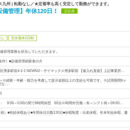
ス九州 | 転勤なし／★定着率も高く安定して勤務ができます。
備管理】年休120日！
正社員
なし
完全週休2日制
備管理業務を担当していただきます。
条件》■設備管理経験者の方
区博多駅前4-2-1 NEWNO・ザイマックス博多駅前 【雇入れ直後】上記事業所…
00円～※経験・年齢・能力を考慮して提示金額以上の支給も可能です。※試用期間6ヶ
更な…
円
 9:00～0:00の間で8時間休憩 60分※時間外労働：有＜シフト例＞09:00…
日祝）■有給休暇あり■年間休日日数120日■休暇制度：出産休暇、年末年始休暇、慶