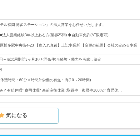
テル福岡 博多ステーション」の法人営業をお任せいたします。
法人営業経験3年以上ある方(業界不問) ◆自動車免許(AT限定可)
区博多駅中央街4-23 【雇入れ直後】上記事業所 【変更の範囲】会社の定める事業
00円～※試用期間3ヶ月あり(同条件)※経験・能力を考慮し決定
円
0※休憩時間：60分※時間外労働の有無：有(10～20時間)
)* 有給休暇* 慶弔休暇* 産前産後休業 (取得率・復帰率100%)* 育児休…
気になる