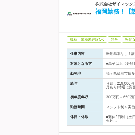
株式会社ザイマック
福岡勤務！【設
職種・業種未経験OK
急募
転勤
仕事内容
転勤基本なし！設
対象となる方
■高卒以上《必須
勤務地
福岡県福岡市博多
給与
月給：219,0
月あり(待遇に変
初年度年収
300万円～650万
勤務時間
＜シフト制＞実働：
休日・休暇
■週休2日制（土
弔休…