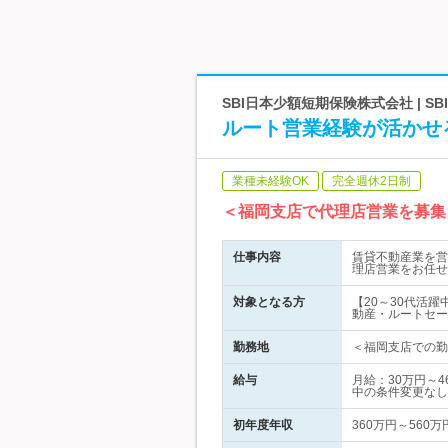
SBI日本少額短期保険株式会社 | 
ルート営業経験が活かせ
業種未経験OK
完全週休2日制
＜福岡支店で代理店営業を募集
仕事内容
賃貸不動産業を営
理店営業をお任せ
対象となる方
【20～30代活
動産・ルートセー
勤務地
＜福岡支店での勤務
給与
月給：30万円～
中の条件変更なし
初年度年収
360万円～560万