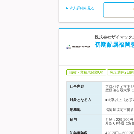
求人詳細を見る
株式会社ザイマックス
初期配属福岡
職種・業種未経験OK
完全週休2日制
仕事内容
プロパティマネジ
産価値を最大限に
対象となる方
■大卒以上《必須
勤務地
福岡県福岡市博多
給与
月給：229,1
月あり(待遇に変
初年度年収
420万円～600万