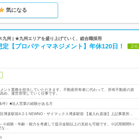
気になる
九州 | ★九州エリアを盛り上げていく、総合職採用
想定【プロパティマネジメント】年休120日！
正社
メント業務を担当していただきます。不動産所有者に代わって、所有不動産の資
高め、運営管理していく仕事です。
条件》■法人営業の経験がある方
区博多駅前4-2-1 NEWNO・ザイマックス博多駅前 【雇入れ直後】上記事業所…
00円～※経験・年齢・能力を考慮して提示金額以上の支給も可能です。※試用期間6ヶ
更な…
円