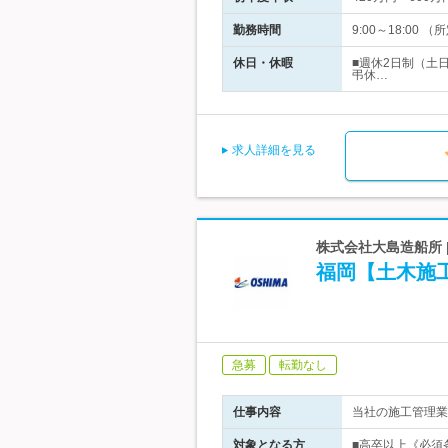
勤務時間
9:00～18:00
休日・休暇
■週休2日制（土
弔休…
求人詳細を見る
株式会社大島造船所 
福岡【土木施
急募
転勤なし
仕事内容
当社の施工管理業
対象となる方
■高卒以上《必須