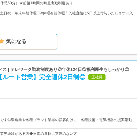
5（休憩60分）★前後1時間の時差出勤制度あり
土日祝）年末年始休暇GW休暇有給休暇┗入社直後に5日以上付与いたします※入
気になる
ス | テレワーク勤務制度あり◎年休124日◎福利厚生もしっかり◎
【ルート営業】完全週休2日制◎
正社員
です◎製造業や各種プラント業界の顧客向けに、各種設備・電気機器の提案活動
業界経験がある方◆日常の運転に支障のない方