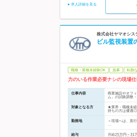
求人詳細を見る
株式会社ヤマオシス
ビル監視装置の
職種・業種未経験OK
急募
転勤
力のいる作業必要ナシの現場仕
仕事内容
商業施設やオフィ
ム」の試験調整・
対象となる方
★業界・職種未経
持ちの方は優遇◎
勤務地
＜現場へは、直行
…
給与
月給25万円～31