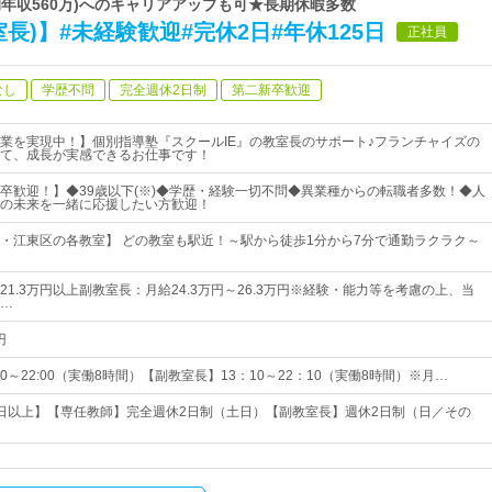
均年収560万)へのキャリアアップも可★長期休暇多数
長)】#未経験歓迎#完休2日#年休125日
正社員
なし
学歴不問
完全週休2日制
第二新卒歓迎
業を実現中！】個別指導塾『スクールIE』の教室長のサポート♪フランチャイズの
て、成長が実感できるお仕事です！
卒歓迎！】◆39歳以下(※)◆学歴・経験一切不問◆異業種からの転職者多数！◆人
の未来を一緒に応援したい方歓迎！
・江東区の各教室】 どの教室も駅近！～駅から徒歩1分から7分で通勤ラクラク～
1.3万円以上副教室長：月給24.3万円～26.3万円※経験・能力等を考慮の上、当
…
円
00～22:00（実働8時間）【副教室長】13：10～22：10（実働8時間）※月…
20日以上】【専任教師】完全週休2日制（土日）【副教室長】週休2日制（日／その