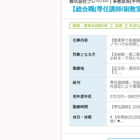
株式会社ブレーバー | ★教室長(平
【総合職(専任講師/副教室
職種・業種未経験OK
急募
転勤
仕事内容
【塾業界で長期就
ノウハウを利用し
対象となる方
【未経験・第二新
が好き・子供たち
勤務地
【足立区・墨田区
【ス…
給与
専任講師職：月給2
社規定により優遇
初年度年収
275万円～280万
勤務時間
【専任講師】13:
休日・休暇
# 【年間休日1
他）■…