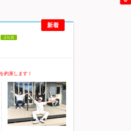
新着
正社員
を約束します！