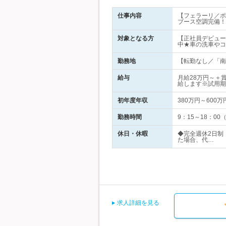
仕事内容
【フェラーリ／ポ
ブース空調完備！
対象となる方
【正社員デビュー
中★車の洗車やコ
勤務地
【転勤なし／「南砂
給与
月給28万円～＋
給します※試用期
初年度年収
380万円～600万
勤務時間
9：15～18：0
休日・休暇
◆完全週休2日制
た場合、代…
求人詳細を見る