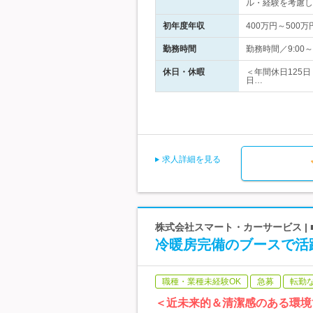
ル・経験を考慮し
初年度年収
400万円～500万
勤務時間
勤務時間／9:00
休日・休暇
＜年間休日125
日…
求人詳細を見る
株式会社スマート・カーサービス | ■
冷暖房完備のブースで活
職種・業種未経験OK
急募
転勤
＜近未来的＆清潔感のある環境