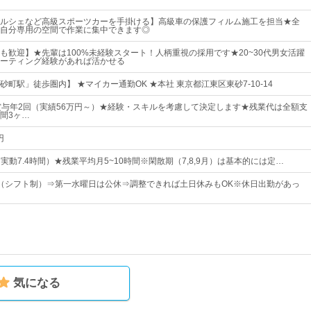
ルシェなど高級スポーツカーを手掛ける】高級車の保護フィルム施工を担当★全
自分専用の空間で作業に集中できます◎
も歓迎】★先輩は100%未経験スタート！人柄重視の採用です★20~30代男女活躍
ーティング経験があれば活かせる
町駅」徒歩圏内】 ★マイカー通勤OK ★本社 東京都江東区東砂7-10-14
賞与年2回（実績56万円～）★経験・スキルを考慮して決定します★残業代は全額支
間3ヶ…
円
0（実動7.4時間）★残業平均月5~10時間※閑散期（7,8,9月）は基本的には定…
（シフト制）⇒第一水曜日は公休⇒調整できれば土日休みもOK※休日出勤があっ
気になる