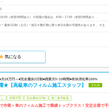
…
円
～18:00（休憩1時間あり）※現場の場合は、8:00～17:00（休憩1時間あり…
日＞* 週休2日制（土日）* 祝日※繁忙期に限り休日出勤の可能性があります。 ※土
気になる
月28万円～■完全週休2日制■残業月5~10時間■有休消化率100%
躍★【高級車のフィルム施工スタッフ】
正社員
なし
学歴不問
完全週休2日制
第二新卒歓迎
で作業＞車のフィルム施工で業績トップクラス！安定企業で手