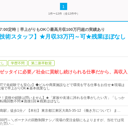
1
1件〜12件（全12件中）
◇17:00定時｜早上がりもOK◇最高月収100万円超の実績あり
【技術スタッフ】★月収33万円～可★残業ほぼなし
なし
学歴不問
第二新卒歓迎
ゼッタイに必要／社会に貢献し続けられる仕事だから、高収入
JTで未経験でも安心♪】◆ビルや商業施設などで環境を守る仕事をお任せ★現場は
現場で早上がりOK★基本残業なし
躍中！資格や経験は問いません】★「家族や友達に誇れる仕事がしたい方」「しっか
転職回数不問★面接1回★残業ほぼなし
駅」徒歩1分／ 【本社】 東京都江東区大島5-35-12 《働き方について》 ま…
,000円～＼ボーナスの回数制限ナシ／現場の受注金額にもよりますが、当社では現
た労い…