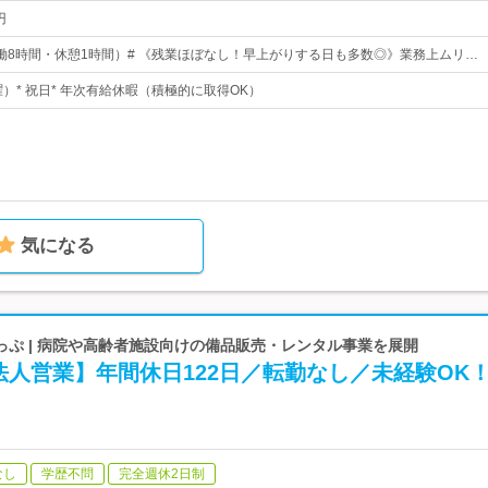
円
0（実働8時間・休憩1時間）# 《残業ほぼなし！早上がりする日も多数◎》業務上ムリ…
曜）* 祝日* 年次有給休暇（積極的に取得OK）
気になる
っぷ | 病院や高齢者施設向けの備品販売・レンタル事業を展開
人営業】年間休日122日／転勤なし／未経験OK
なし
学歴不問
完全週休2日制