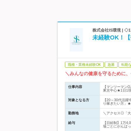
株式会社IS環境 | 
未経験OK！
職種・業種未経験OK
急募
転勤
＼みんなの健康を守るために、
仕事内容
【マンツーマンO
東京中心★1日1
対象となる方
【20～30代活
り稼ぎたい方」★
勤務地
＼アクセス◎「大島
給与
【日給制】1万4
場ごとにがんばっ