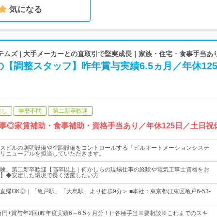
気になる
テムズ | 大手メーカーとの直取引で堅実成長｜家族・住宅・食事手当あ
【調整スタッフ】昨年賞与実績6.5ヵ月／年休12
なし
学歴不問
第二新卒歓迎
事◎家賃補助・食事補助・資格手当あり／年休125日／土日祝
スビルの照明設備や空調設備をコントロールする「ビルオートメーションシステ
リニューアルを担当していただきます。
験、第二新卒歓迎【高卒以上｜何かしらの現場仕事の経験や電気工事士資格をお
】◆安定した環境で長く活躍したい方
直帰OK◎｜「亀戸駅」「大島駅」より徒歩9分＞ ■本社：東京都江東区亀戸6-53-
万円+賞与年2回(昨年度実績6～6.5ヶ月分！)+各種手当※要相談※これまでのスキ