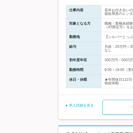
仕事内容
長年お付き合いの
福祉用具のレンタ
対象となる方
職種・業種未経験
（AT限定可）を
勤務地
【シルバーとっぷ東
給与
月給：20万円～
なし
初年度年収
300万円～500万
勤務時間
9:00～18:0
休日・休暇
★年間休日122
有給休暇…
求人詳細を見る