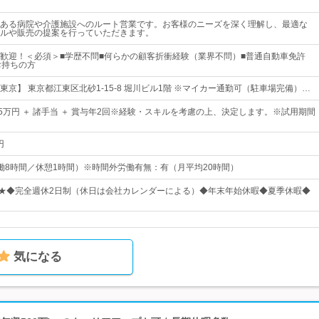
ある病院や介護施設へのルート営業です。お客様のニーズを深く理解し、最適な
ルや販売の提案を行っていただきます。
歓迎！＜必須＞■学歴不問■何らかの顧客折衝経験（業界不問）■普通自動車免許
お持ちの方
京】 東京都江東区北砂1-15-8 堀川ビル1階 ※マイカー通勤可（駐車場完備）…
35万円 ＋ 諸手当 ＋ 賞与年2回※経験・スキルを考慮の上、決定します。※試用期間
円
0（実働8時間／休憩1時間）※時間外労働有無：有（月平均20時間）
日★◆完全週休2日制（休日は会社カレンダーによる）◆年末年始休暇◆夏季休暇◆
気になる