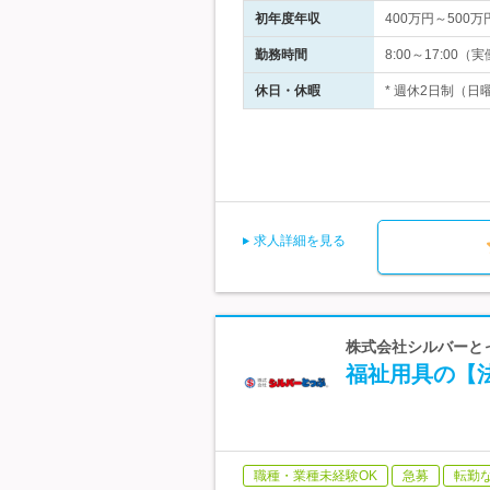
初年度年収
400万円～500万
勤務時間
8:00～17:0
休日・休暇
* 週休2日制（日
求人詳細を見る
株式会社シルバーと
福祉用具の【法
職種・業種未経験OK
急募
転勤