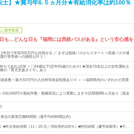
士】★賞与年6.５ヵ月分★有給消化率は約100％
第二新卒歓迎
日も…どんな日も『福岡には西鉄バスがある』という安心感を
！2年目で年収500万円も目指せる ／ まずは路線バスからスタート⇒高速バスや連
運行管理者への挑戦も叶う！
お持ちであればOK ＞〇64歳以下(定年65歳のため※) ★現在70名以上の女性運転士
務の『育児支援ダイヤ』あり
社実績多数！最大50万円の入社時等祝金制度あり※ ＞ ＜福岡県内のいずれかの営業
0円～530,000円※勤続年数・勤務状況により変動します※試用期間6ヵ月あり（賃金
円
月単位の変形労働時間制（週平均40時間以内）
休）■年次有給休暇（11～20 日／消化率約100％）■特別休暇（慶弔休暇等）■子…