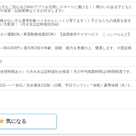
な方もご安心を◎AIやアプリを活用しスマートに働ける！》障がいのある子どもた
や送迎・記録業務などをお任せします♪
格がない方も選考対象⇒イチからじっくり育てます！》子どもたちの成長を促す
い方歓迎！《月火水は定時退社Day》
カー通勤OK／希望勤務地選択OK》 【放課後等デイサービス こっしーらんど】
0円～364,000円＋賞与年2回※年齢、経験、能力を考慮の上、優遇します。※固定残
円
30（休憩時間あり）※月火水は定時退社を推奨！月の平均残業時間は5時間程度です。
12日――* 休日／完全週休2日制（日曜、平日でシフト）* 休暇／夏季休暇（8／1…
気になる