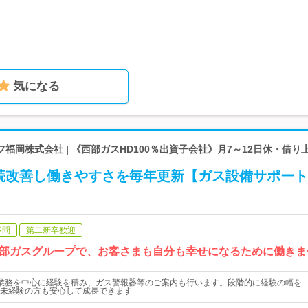
気になる
福岡株式会社 | 《西部ガスHD100％出資子会社》月7～12日休・借り
続改善し働きやすさを毎年更新【ガス設備サポート
不問
第二新卒歓迎
部ガスグループで、お客さまも自分も幸せになるために働きま
業務を中心に経験を積み、ガス警報器等のご案内も行います。段階的に経験の幅を
未経験の方も安心して成長できます