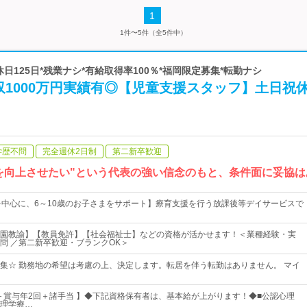
1
1件〜5件（全5件中）
休日125日*残業ナシ*有給取得率100％*福岡限定募集*転勤ナシ
収1000万円実績有◎【児童支援スタッフ】土日祝
学歴不問
完全週休2日制
第二新卒歓迎
を向上させたい"という代表の強い信念のもと、条件面に妥協は
を中心に、6～10歳のお子さまをサポート】療育支援を行う放課後等デイサービスで
園教諭】【教員免許】【社会福祉士】などの資格が活かせます！＜業種経験・実
問 ／第二新卒歓迎・ブランクOK＞
集☆ 勤務地の希望は考慮の上、決定します。転居を伴う転勤はありません。 マイ
～＋賞与年2回＋諸手当 】◆下記資格保有者は、基本給が上がります！◆■公認心理
理学療…