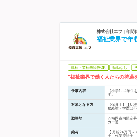
株式会社エフ | 年間
福祉業界で年
職種・業種未経験OK
転勤なし
"福祉業界で働く人たちの待遇
仕事内容
【小学1～4年生
す。
対象となる方
【保育士】【幼稚
務経験・学歴は不
勤務地
☆福岡市内限定募
カー通…
給与
【 月給24万円
士、作業療法士、