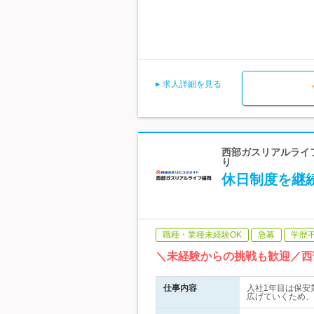
求人詳細を見る
西部ガスリアルライフ
り
休日制度を継
職種・業種未経験OK
急募
学歴
＼未経験からの挑戦も歓迎／西
仕事内容
入社1年目は保安
広げていくため、