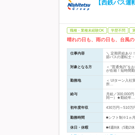
【西鉄バス運転
職種・業種未経験OK
学歴不問
晴れの日も、雨の日も、台風の
仕事内容
＼ 定期昇給あり
節バスの運転士・
対象となる方
＜ “普通免許”を
が在籍！短時間勤
勤務地
＜ UIターン入
所…
給与
月給／300,00
同一）★勤続年…
初年度年収
430万円～510万
勤務時間
■シフト制※1ヵ
休日・休暇
■4週8休（5勤2