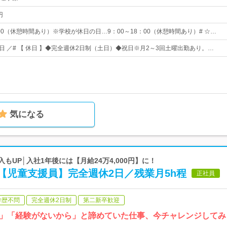
円
：00（休憩時間あり）※学校が休日の日…9：00～18：00（休憩時間あり）# ☆…
25日 ／# 【 休日 】◆完全週休2日制（土日）◆祝日※月2～3回土曜出勤あり。…
気になる
もUP│入社1年後には【月給24万4,000円】に！
【児童支援員】完全週休2日／残業月5h程
正社員
学歴不問
完全週休2日制
第二新卒歓迎
」「経験がないから」と諦めていた仕事、今チャレンジしてみ