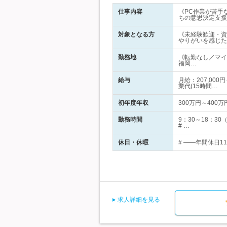
仕事内容
《PC作業が苦手
ちの意思決定支援
対象となる方
《未経験歓迎・資
やりがいを感じた
勤務地
《転勤なし／マイ
福岡…
給与
月給：207,00
業代(15時間…
初年度年収
300万円～400万
勤務時間
9：30～18：
# …
休日・休暇
# ――年間休日1
求人詳細を見る