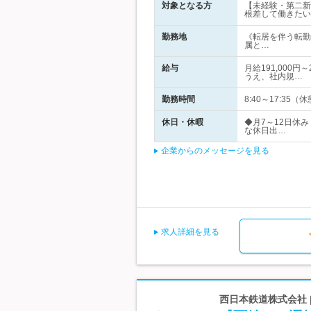
対象となる方
【未経験・第二新
根差して働きたい
勤務地
《転居を伴う転勤
属と…
給与
月給191,000
うえ、社内規…
勤務時間
8:40～17:3
休日・休暇
◆月7～12日休
な休日出…
企業からのメッセージを見る
求人詳細を見る
西日本鉄道株式会社 