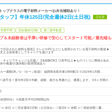
アトップクラスの電子材料メーカー/お弁当補助あり！
タッフ】年休125日/完全週休2日(土日祝)
正社員
学歴不問
完全週休2日制
第二新卒歓迎
プ＆未経験者は手厚い研修で安心してスタート可能／最先端も
で注目された材料を製造】テレビやPCなどにも使用されている電子材料の製造★
支える技術者としてキャリアを築けます
・キャリアチェンジも応援／【未経験OK】◎高卒以上★ものづくりに興味があれ
休や看護/介護休暇の取得実績あり
ー通勤OK／U・Iターン歓迎》 福岡県糸島市東1999番23 ※2024年1月開…
円～ + 諸手当 + 賞与年2回※年齢、経験、能力を考慮の上、優遇します。※6ヶ月間の
円
0（休憩60分）※残業月平均20時間以内
日# ≪ 休日 ≫◇完全週休2日制（土日休み）◇祝日# ≪ 休暇 ≫◇有給休暇◇慶…