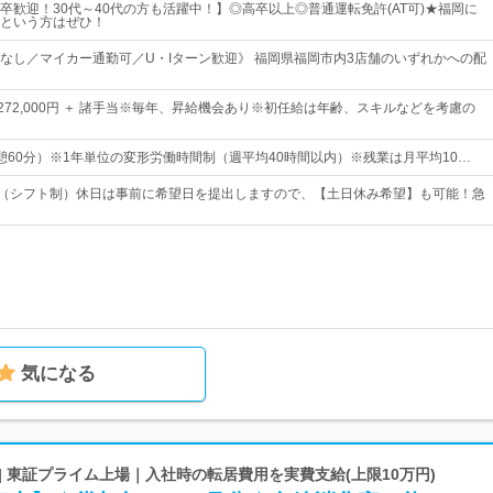
卒歓迎！30代～40代の方も活躍中！】◎高卒以上◎普通運転免許(AT可)★福岡に
という方はぜひ！
なし／マイカー通勤可／U・Iターン歓迎》 福岡県福岡市内3店舗のいずれかへの配
円～272,000円 ＋ 諸手当※毎年、昇給機会あり※初任給は年齢、スキルなどを考慮の
5（休憩60分）※1年単位の変形労働時間制（週平均40時間以内）※残業は月平均10…
み（シフト制）休日は事前に希望日を提出しますので、【土日休み希望】も可能！急
気になる
| 東証プライム上場｜入社時の転居費用を実費支給(上限10万円)