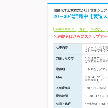
昭栄化学工業株式会社 | 世界シェ
20～30代活躍中【製造ス
業種未経験OK
急募
転勤なし
＼経験者はさらにステップアッ
仕事内容
【ノーベル化学賞
これからの時代を
対象となる方
＼製造業デビュー
ば大歓迎★産休育
勤務地
《転勤なし／マイカ
給与
月給241,720
試用期間あり…
初年度年収
360万円～360万
勤務時間
8：30～17：3
休日・休暇
# 年間休日125