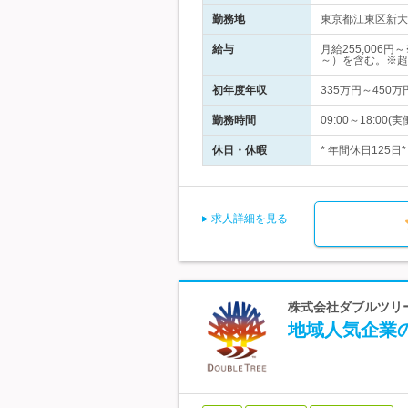
勤務地
東京都江東区新大
給与
月給255,006
～）を含む。※超
初年度年収
335万円～450万
勤務時間
09:00～18:0
休日・休暇
* 年間休日125
求人詳細を見る
株式会社ダブルツリ
地域人気企業の