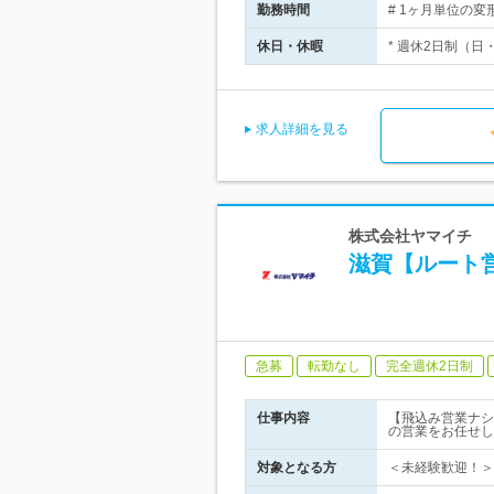
勤務時間
# 1ヶ月単位の変
休日・休暇
* 週休2日制（日
求人詳細を見る
株式会社ヤマイチ
滋賀【ルート
急募
転勤なし
完全週休2日制
仕事内容
【飛込み営業ナシ
の営業をお任せし
対象となる方
＜未経験歓迎！＞