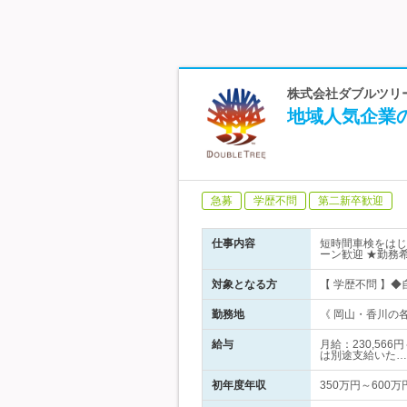
株式会社ダブルツリ
地域人気企業の
急募
学歴不問
第二新卒歓迎
仕事内容
短時間車検をはじ
ーン歓迎 ★勤務希
対象となる方
【 学歴不問 】
勤務地
《 岡山・香川の各
給与
月給：230,56
は別途支給いた…
初年度年収
350万円～600万