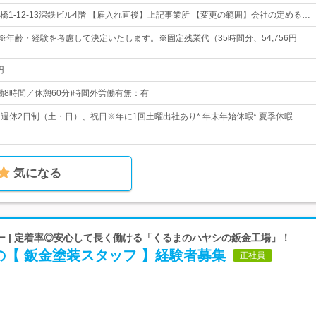
橋1-12-13深鉄ビル4階 【雇入れ直後】上記事業所 【変更の範囲】会社の定める…
円～※年齢・経験を考慮して決定いたします。※固定残業代（35時間分、54,756円
…
円
0(実働8時間／休憩60分)時間外労働有無：有
日* 週休2日制（土・日）、祝日※年に1回土曜出社あり* 年末年始休暇* 夏季休暇…
気になる
ー | 定着率◎安心して長く働ける「くるまのハヤシの鈑金工場」！
【 鈑金塗装スタッフ 】経験者募集
正社員