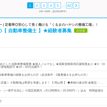
…
1
2
3
4
5
42
1件〜50件（全2053件中）
ー | 定着率◎安心して長く働ける「くるまのハヤシの整備工場」！
【 自動車整備士 】★経験者募集
正社員
めとした自動車整備業務 ★個人ノルマなし ★国家資格取得応援制度あり ★U・Iタ
望地相談可 ★20～30代活躍中！
◆自動車整備の経験をお持ちの方（必須条件：2級整備士をお持ちの方）
店舗 》※勤務地は希望を考慮します！ 【 岡山県 】 ◆車検の速太郎 倉敷店 ・…
6円～（一律手当含む）※固定残業代（月13時間分／20,566円～）込み 時間超過分
円