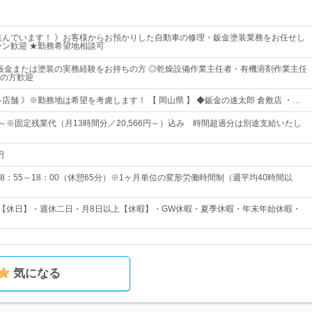
進んでいます！ 》お客様からお預かりした自動車の修理・鈑金塗装業務をお任せし
ターン歓迎 ★勤務希望地相談可
◆鈑金または塗装の実務経験をお持ちの方 ◎乾燥設備作業主任者・有機溶剤作業主任
の方歓迎
店舗 》※勤務地は希望を考慮します！ 【 岡山県 】 ◆鈑金の速太郎 倉敷店 ・…
6円～※固定残業代（月13時間分／20,566円～）込み 時間超過分は別途支給いたし
円
8：55～18：00（休憩65分）※1ヶ月単位の変形労働時間制（週平均40時間以
日【休日】・週休二日・月8日以上【休暇】・GW休暇・夏季休暇・年末年始休暇・
気になる