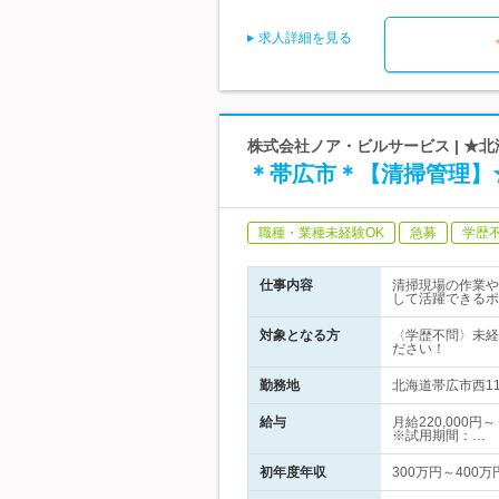
求人詳細を見る
株式会社ノア・ビルサービス | ★
＊帯広市＊【清掃管理】
職種・業種未経験OK
急募
学歴
仕事内容
清掃現場の作業や
して活躍できるポ
対象となる方
〈学歴不問〉未経
ださい！
勤務地
北海道帯広市西1
給与
月給220,000
※試用期間：…
初年度年収
300万円～400万