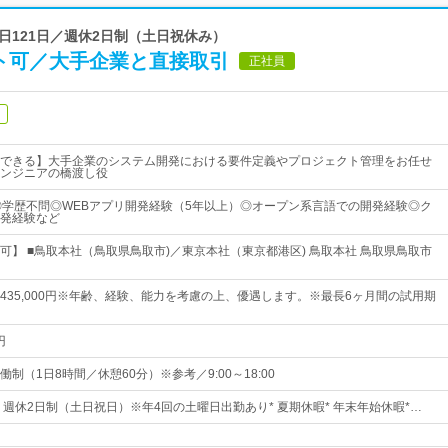
間休日121日／週休2日制（土日祝休み）
ート可／大手企業と直接取引
正社員
できる】大手企業のシステム開発における要件定義やプロジェクト管理をお任せ
ンジニアの橋渡し役
◎学歴不問◎WEBアプリ開発経験（5年以上）◎オープン系言語での開発経験◎ク
発経験など
可】 ■鳥取本社（鳥取県鳥取市)／東京本社（東京都港区) 鳥取本社 鳥取県鳥取市
0円～435,000円※年齢、経験、能力を考慮の上、優遇します。※最長6ヶ月間の試用期
円
制（1日8時間／休憩60分）※参考／9:00～18:00
日* 週休2日制（土日祝日）※年4回の土曜日出勤あり* 夏期休暇* 年末年始休暇*…