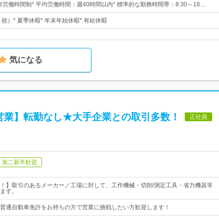
形労働時間制* 平均労働時間：週40時間以内* 標準的な勤務時間帯：8:30～18…
・祝）* 夏季休暇* 年末年始休暇* 有給休暇
気になる
営業】転勤なし★大手企業との取引多数！
正社員
第二新卒歓迎
！】取引のあるメーカー／工場に対して、工作機械・切削/測定工具・省力機器等
ます。
普通自動車免許をお持ちの方で営業に挑戦したい方歓迎します！