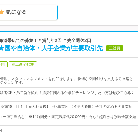
気になる
北海道帯広での募集！＊賞与年2回 ＊完全週休2日
★国や自治体・大手企業が主要取引先
正社員
不問
第二新卒歓迎
管理、スタッフマネジメントをお任せします。快適な空間創りを支える司令塔と
ジションです。
験者OK・第二新卒歓迎！清掃に関わる仕事にチャレンジしたい方はぜひご応募く
1条南18丁目１ 【雇入れ直後】上記事業所 【変更の範囲】会社の定める各事業所
円～（一律手当含む）※14時間分の固定残業代20,000円～含む└超過分は別途全額支給
円