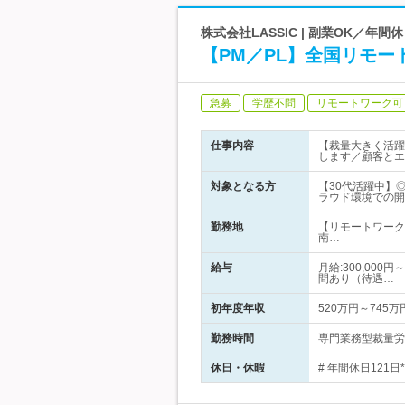
株式会社LASSIC | 副業OK／年
【PM／PL】全国リモ
急募
学歴不問
リモートワーク可
仕事内容
【裁量大きく活躍
します／顧客とエ
対象となる方
【30代活躍中】
ラウド環境での開
勤務地
【リモートワーク
南…
給与
月給:300,00
間あり（待遇…
初年度年収
520万円～745万
勤務時間
専門業務型裁量労働
休日・休暇
# 年間休日121