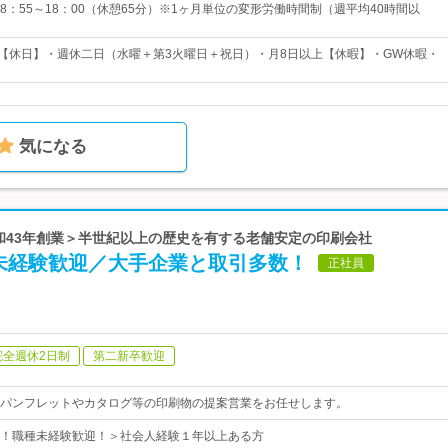
8：55～18：00（休憩65分）※1ヶ月単位の変形労働時間制（週平均40時間以
日【休日】・週休二日（水曜＋第3火曜日＋祝日）・月8日以上【休暇】・GW休暇・
気になる
昭和43年創業＞半世紀以上の歴史を有する老舗安定の印刷会社
未経験歓迎／大手企業と取引多数！
正社員
完全週休2日制
第二新卒歓迎
パンフレットやカタログ等の印刷物の提案営業をお任せします。
！職種未経験歓迎！＞社会人経験１年以上ある方