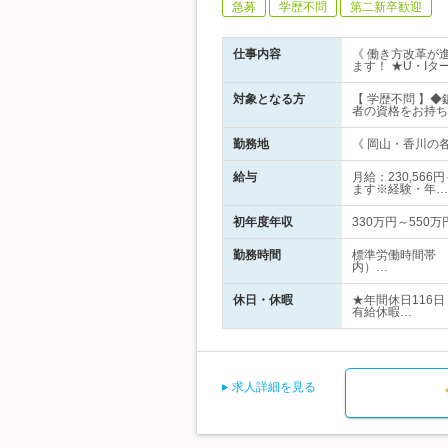
急募
学歴不問
第二新卒歓迎
仕事内容
《 働き方改革が
ます！ ★U・I
対象となる方
【 学歴不問 】
者の資格をお持ち
勤務地
《 岡山・香川の各
給与
月給：230,56
ます※経験・年…
初年度年収
330万円～550万
勤務時間
標準労働時間帯 
内）…
休日・休暇
★年間休日116
有給休暇…
求人詳細を見る