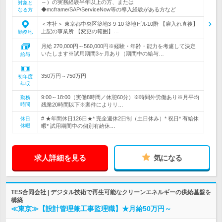
～）の実務経験半年以上の方、または
対象と
◆mcframe/SAP/ServiceNow等の導入経験がある方など
なる方
＜本社＞ 東京都中央区築地3-9-10 築地ビル10階 【雇入れ直後】
上記の事業所 【変更の範囲】…
勤務地
月給 270,000円～560,000円※経験・年齢・能力を考慮して決定
いたします※試用期間3ヶ月あり（期間中の給与…
給与
350万円～750万円
初年度
年収
9:00～18:00（実働8時間／休憩60分）※時間外労働あり※月平均
勤務
時間
残業20時間以下※案件によりリ…
# ★年間休日126日★* 完全週休2日制（土日休み）* 祝日* 有給休
休日
休暇
暇* 試用期間中の個別有給休…
求人詳細を見る
気になる
TES合同会社 | デジタル技術で再生可能なクリーンエネルギーの供給基盤を
構築
≪東京≫【設計管理兼工事監理職】★月給50万円～