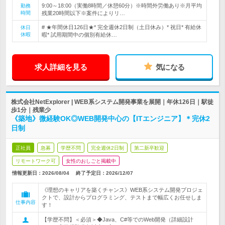
9:00～18:00（実働8時間／休憩60分）※時間外労働あり※月平均
勤務
時間
残業20時間以下※案件によりリ…
# ★年間休日126日★* 完全週休2日制（土日休み）* 祝日* 有給休
休日
休暇
暇* 試用期間中の個別有給休…
求人詳細を見る
気になる
株式会社NetExplorer | WEB系システム開発事業を展開｜年休126日｜駅徒
歩1分｜残業少
《築地》微経験OK◎WEB開発中心の【ITエンジニア】＊完休2
日制
正社員
急募
学歴不問
完全週休2日制
第二新卒歓迎
リモートワーク可
女性のおしごと掲載中
情報更新日：2026/08/04
終了予定日：
2026/12/07
《理想のキャリアを築くチャンス》WEB系システム開発プロジェ
クトで、設計からプログラミング、テストまで幅広くお任せしま
仕事内容
す！
【学歴不問】＜必須＞◆Java、C#等でのWeb開発（詳細設計