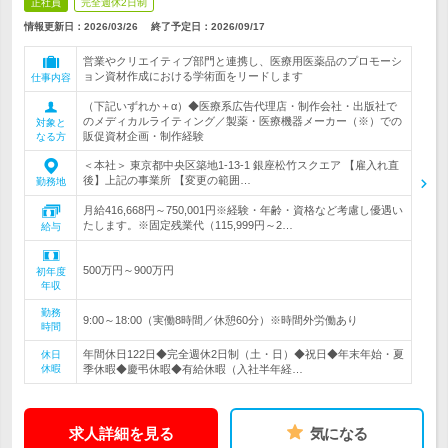
正社員
完全週休2日制
情報更新日：2026/03/26
終了予定日：
2026/09/17
営業やクリエイティブ部門と連携し、医療用医薬品のプロモーシ
ョン資材作成における学術面をリードします
仕事内容
（下記いずれか＋α）◆医療系広告代理店・制作会社・出版社で
のメディカルライティング／製薬・医療機器メーカー（※）での
対象と
販促資材企画・制作経験
なる方
＜本社＞ 東京都中央区築地1-13-1 銀座松竹スクエア 【雇入れ直
後】上記の事業所 【変更の範囲…
勤務地
月給416,668円～750,001円※経験・年齢・資格など考慮し優遇い
たします。※固定残業代（115,999円～2…
給与
500万円～900万円
初年度
年収
勤務
9:00～18:00（実働8時間／休憩60分）※時間外労働あり
時間
年間休日122日◆完全週休2日制（土・日）◆祝日◆年末年始・夏
休日
休暇
季休暇◆慶弔休暇◆有給休暇（入社半年経…
求人詳細を見る
気になる