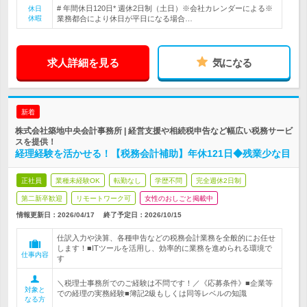
# 年間休日120日* 週休2日制（土日）※会社カレンダーによる※
休日
休暇
業務都合により休日が平日になる場合…
求人詳細を見る
気になる
新着
株式会社築地中央会計事務所 | 経営支援や相続税申告など幅広い税務サービ
スを提供！
経理経験を活かせる！【税務会計補助】年休121日◆残業少な目
正社員
業種未経験OK
転勤なし
学歴不問
完全週休2日制
第二新卒歓迎
リモートワーク可
女性のおしごと掲載中
情報更新日：2026/04/17
終了予定日：
2026/10/15
仕訳入力や決算、各種申告などの税務会計業務を全般的にお任せ
します！■ITツールを活用し、効率的に業務を進められる環境で
仕事内容
す
＼税理士事務所でのご経験は不問です！／《応募条件》■企業等
対象と
での経理の実務経験■簿記2級もしくは同等レベルの知識
なる方