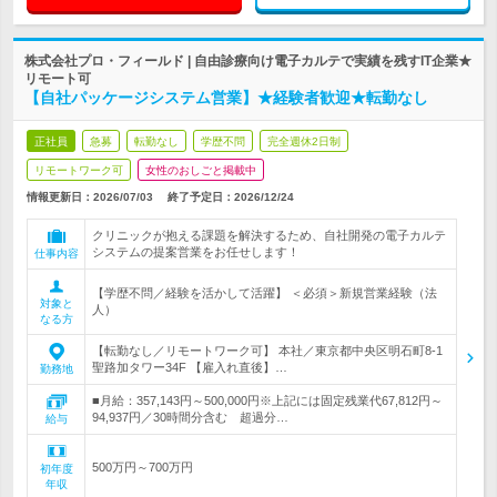
株式会社プロ・フィールド | 自由診療向け電子カルテで実績を残すIT企業★
リモート可
【自社パッケージシステム営業】★経験者歓迎★転勤なし
正社員
急募
転勤なし
学歴不問
完全週休2日制
リモートワーク可
女性のおしごと掲載中
情報更新日：2026/07/03
終了予定日：
2026/12/24
クリニックが抱える課題を解決するため、自社開発の電子カルテ
システムの提案営業をお任せします！
仕事内容
【学歴不問／経験を活かして活躍】 ＜必須＞新規営業経験（法
対象と
人）
なる方
【転勤なし／リモートワーク可】 本社／東京都中央区明石町8-1
聖路加タワー34F 【雇入れ直後】…
勤務地
■月給：357,143円～500,000円※上記には固定残業代67,812円～
94,937円／30時間分含む 超過分…
給与
500万円～700万円
初年度
年収