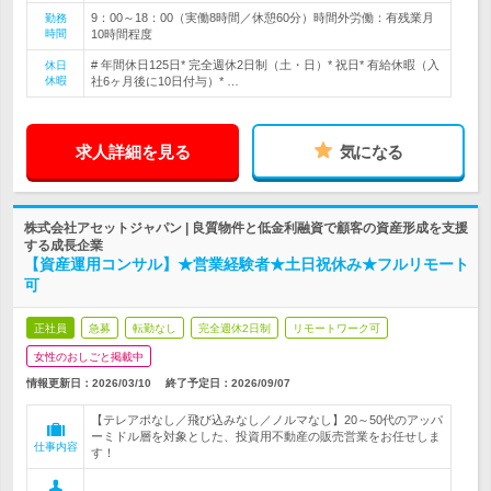
9：00～18：00（実働8時間／休憩60分）時間外労働：有残業月
勤務
時間
10時間程度
# 年間休日125日* 完全週休2日制（土・日）* 祝日* 有給休暇（入
休日
休暇
社6ヶ月後に10日付与）* …
求人詳細を見る
気になる
株式会社アセットジャパン | 良質物件と低金利融資で顧客の資産形成を支援
する成長企業
【資産運用コンサル】★営業経験者★土日祝休み★フルリモート
可
正社員
急募
転勤なし
完全週休2日制
リモートワーク可
女性のおしごと掲載中
情報更新日：2026/03/10
終了予定日：
2026/09/07
【テレアポなし／飛び込みなし／ノルマなし】20～50代のアッパ
ーミドル層を対象とした、投資用不動産の販売営業をお任せしま
仕事内容
す！