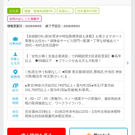
正社員
職種・業種未経験OK
転勤なし
完全週休2日制
女性のおしごと掲載中
情報更新日：2026/08/05
終了予定日：
2026/09/03
【未経験OK♪産休/育休や時短勤務実績も多数】お客さまサポート
業務をお任せ♪＊保険金サービス部門へ配属＊丁寧な研修あり＊
仕事内容
30代～40代女性活躍中
【「女性が輝く先進企業表彰」で内閣総理大臣表彰受賞】◆高卒
対象と
以上 ◆59歳以下 ★ブランクがある方も大歓迎！
なる方
◇転居を伴う転勤なし◇ ■関東 東京都/新宿区,豊島区,中央区 神奈
川県/横浜市 埼玉県/さいたま…
勤務地
●東京/神奈川月給252,740円以上＋賞与年2回●埼玉/千葉月給
241,760円以上＋賞与年2回●茨城/栃木/群馬…
給与
9：00～17：00（実働7h）※ノー残業デーの実施や、連続有給休
勤務
時間
暇の取得徹底など、ワークライフバラ…
完全週休2日制(土・日)祝日年末年始(12/31～1/3)年次有給休暇時
休日
休暇
間単位特別休暇慶弔休暇生理休…