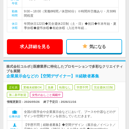
年収
9:00～18:00（実働8時間／休憩60分）※時間外労働あり・月30時
勤務
時間
間程度
年間休日122日◆完全週休2日制（土・日）◆祝日◆年末年始・夏
休日
休暇
季休暇◆慶弔休暇◆有給休暇（入社半年経…
求人詳細を見る
気になる
株式会社コルボ | 医療業界に特化したプロモーションで多彩なクリエイティ
ブを展開
企業展示会などの【空間デザイナー】※経験者募集
正社員
業種未経験OK
急募
転勤なし
学歴不問
完全週休2日制
第二新卒歓迎
女性のおしごと掲載中
情報更新日：2026/05/26
終了予定日：
2026/11/16
全国の医学会や企業展示会などにおいて、ブースや什器などのデ
ザインや空間デザインを担当していただきます。
仕事内容
【学歴不問｜経験者募集】◆空間デザイン（展示会／イベント／
店舗など）の経験（2年以上）をお持ちの方 ◆VectorWorks、