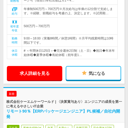
ーク可（現在の本社出勤は月1～4…
勤務地
年俸制500万円～700万円※月次給与は年俸の12分割で支給しま
す。※経験、前職給与を考慮の上、決定します。※試用期…
給与
500万円～700万円
初年度
年収
9:00～18:00（実働8時間／休憩1時間）※月平均残業時間は10時
勤務
時間
間以下です。
# ＜年間休日125日＞◆完全週休2日制（土・日）◆祝日◆年末年
休日
休暇
始休暇◆夏季休暇◆有給休暇（初年度1…
求人詳細を見る
気になる
新着
株式会社ケーエムケーワールド | 〈決算賞与あり〉エンジニアの成長を第一
に考えるやさしいIT企業
リモート90％【ERPパッケージエンジニア】PL候補／自社内開
発
正社員
業種未経験OK
急募
転勤なし
学歴不問
完全週休2日制