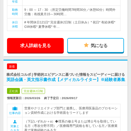
年収
9：00 ～ 17：30 （所定労働時間7時間30分／休憩60分）時間外
勤務
時間
労働：有残業月15～30時間…
# 年間休日121日* 完全週休2日制（土日休み）* 祝日* 有給休暇*
休日
休暇
GW休暇* 夏季休暇* 年…
求人詳細を見る
気になる
新着
株式会社コルボ | 学術的エビデンスに基づいた情報をスピーディーに届ける
英語会議・英文指示書作成【メディカルライター】※経験者募集
正社員
完全週休2日制
情報更新日：2026/03/26
終了予定日：
2026/09/17
営業やクリエイティブ部門と連携し、医療用医薬品のプロモーシ
ョン資材作成における学術面をリードします
仕事内容
（下記いずれか＋α）◆理系の修士号または博士号を取得してい
る方（専攻分野不問）／医療職専門資格を有している方／医療業
対象と
界で実務経験のある方
なる方