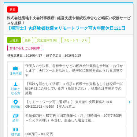
新着
株式会社築地中央会計事務所 | 経営支援や相続税申告など幅広い税務サービ
スを提供！
【税理士】★経験者歓迎★リモートワーク可★年間休日121日
正社員
急募
完全週休2日制
リモートワーク可
女性のおしごと掲載中
情報更新日：2026/04/17
終了予定日：
2026/10/15
仕訳入力や決算、各種申告などの税務会計業務を全般的にお任せ
します！★ITツールを活用し、効率的に業務を進められる環境で
仕事内容
す
【経験を活かして活躍】＜必須＞税理士の資格もしくは税理士試
験5科目に合格している方（免除を含む）、税務会計事務所での
対象と
経験
なる方
【リモートワーク可（週1回）】 東京都中央区新富2-14-6
ONZE1852ビル5階 【雇入れ直…
勤務地
月給40万円～57万円※固定残業代（月／45時間分：10万7,500円
～15万3,200円）を含む。超過した場合は別…
給与
560万円～800万円
初年度