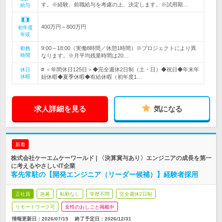
す。※経験、前職給与を考慮の上、決定します。※試用期…
給与
400万円～800万円
初年度
年収
9:00～18:00（実働8時間／休憩1時間）※プロジェクトにより異
勤務
時間
なります。※月平均残業時間は20…
# ＜年間休日125日＞◆完全週休2日制（土・日）◆祝日◆年末年
休日
休暇
始休暇◆夏季休暇◆有給休暇（初年度1…
求人詳細を見る
気になる
新着
株式会社ケーエムケーワールド | 〈決算賞与あり〉エンジニアの成長を第一
に考えるやさしいIT企業
客先常駐の【開発エンジニア（リーダー候補）】経験者採用
正社員
急募
転勤なし
学歴不問
完全週休2日制
リモートワーク可
女性のおしごと掲載中
情報更新日：2026/07/15
終了予定日：
2026/12/31