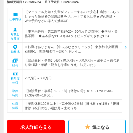
情報更新日：2026/07/24
終了予定日：
2026/08/24
【マニュアル完備！先輩がフォローするので安心】病院にいらっ
しゃった受診者の健康診断をサポートするお仕事★Web問診・
仕事内容
Web予約などの導入で効率UP！
【事務未経験・第二新卒歓迎/20～30代女性活躍中】◆学歴・資
対象と
格不問 ◆基本的なPCスキル(タイピングができればOK)
なる方
※転勤はありません 【中央みなとクリニック】 東京都中央区明
石町8-1 聖路加タワー2階 ＼キレイ…
勤務地
【健診受付・事務】月給210,000円～300,000円＋諸手当＋賞与あ
り※経験・年齢・能力を考慮のうえ、決定いたし…
給与
252万円～360万円
初年度
年収
【健診受付・事務】シフト制（休憩60分）8:00～17:008:30～
勤務
時間
17:309:00～18:00…
【年間休日120日以上】* 完全週休2日制（日祝日＋他1日）* 祝日
休日
休暇
休診（祝日のない週は月～土のうち…
求人詳細を見る
気になる