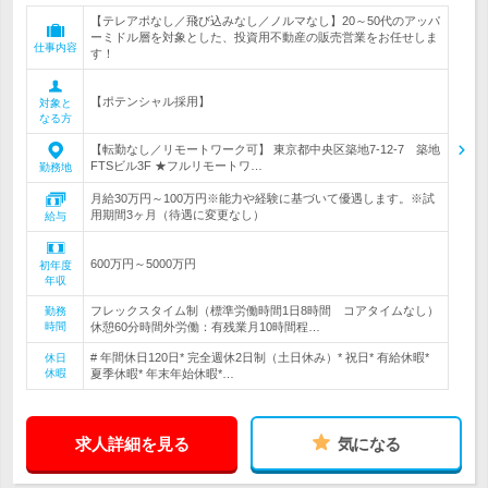
【テレアポなし／飛び込みなし／ノルマなし】20～50代のアッパ
ーミドル層を対象とした、投資用不動産の販売営業をお任せしま
仕事内容
す！
【ポテンシャル採用】
対象と
なる方
【転勤なし／リモートワーク可】 東京都中央区築地7-12-7 築地
FTSビル3F ★フルリモートワ…
勤務地
月給30万円～100万円※能力や経験に基づいて優遇します。※試
用期間3ヶ月（待遇に変更なし）
給与
600万円～5000万円
初年度
年収
フレックスタイム制（標準労働時間1日8時間 コアタイムなし）
勤務
時間
休憩60分時間外労働：有残業月10時間程…
# 年間休日120日* 完全週休2日制（土日休み）* 祝日* 有給休暇*
休日
休暇
夏季休暇* 年末年始休暇*…
求人詳細を見る
気になる