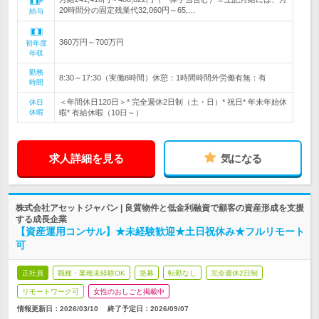
20時間分の固定残業代32,060円～65,…
給与
360万円～700万円
初年度
年収
勤務
8:30～17:30（実働8時間）休憩：1時間時間外労働有無：有
時間
＜年間休日120日＞* 完全週休2日制（土・日）* 祝日* 年末年始休
休日
休暇
暇* 有給休暇（10日～）
求人詳細を見る
気になる
株式会社アセットジャパン | 良質物件と低金利融資で顧客の資産形成を支援
する成長企業
【資産運用コンサル】★未経験歓迎★土日祝休み★フルリモート
可
正社員
職種・業種未経験OK
急募
転勤なし
完全週休2日制
リモートワーク可
女性のおしごと掲載中
情報更新日：2026/03/10
終了予定日：
2026/09/07