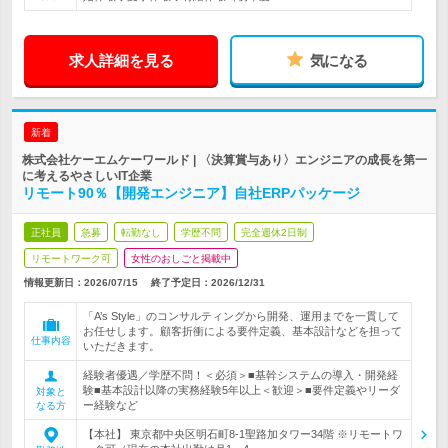
求人詳細を見る
気になる
新着
株式会社ケーエムケーワールド | 〈決算賞与あり〉エンジニアの成長を第一
に考えるやさしいIT企業
リモート90％【開発エンジニア】自社ERPパッケージ
正社員
急募
転勤なし
学歴不問
完全週休2日制
リモートワーク可
女性のおしごと掲載中
情報更新日：2026/07/15
終了予定日：
2026/12/31
「A’s Style」のコンサルティングから開発、運用までを一貫して
お任せします。顧客折衝による要件定義、基本設計などを担って
仕事内容
いただきます。
経験者優遇／学歴不問！＜必須＞■基幹システムの導入・開発経
験■基本設計以降の実務経験5年以上＜歓迎＞■要件定義やリーダ
対象と
ー経験など
なる方
【本社】 東京都中央区明石町8-1聖路加タワー34階 ※リモートワ