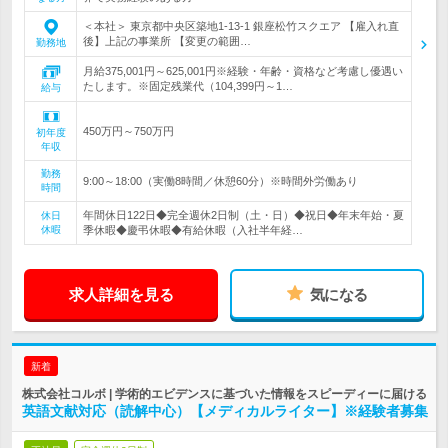
＜本社＞ 東京都中央区築地1-13-1 銀座松竹スクエア 【雇入れ直
後】上記の事業所 【変更の範囲…
勤務地
月給375,001円～625,001円※経験・年齢・資格など考慮し優遇い
たします。※固定残業代（104,399円～1…
給与
450万円～750万円
初年度
年収
勤務
9:00～18:00（実働8時間／休憩60分）※時間外労働あり
時間
年間休日122日◆完全週休2日制（土・日）◆祝日◆年末年始・夏
休日
休暇
季休暇◆慶弔休暇◆有給休暇（入社半年経…
求人詳細を見る
気になる
新着
株式会社コルボ | 学術的エビデンスに基づいた情報をスピーディーに届ける
英語文献対応（読解中心）【メディカルライター】※経験者募集