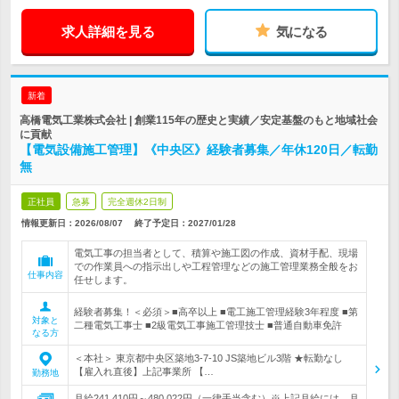
求人詳細を見る
気になる
新着
高橋電気工業株式会社 | 創業115年の歴史と実績／安定基盤のもと地域社会
に貢献
【電気設備施工管理】《中央区》経験者募集／年休120日／転勤
無
正社員
急募
完全週休2日制
情報更新日：2026/08/07
終了予定日：
2027/01/28
電気工事の担当者として、積算や施工図の作成、資材手配、現場
での作業員への指示出しや工程管理などの施工管理業務全般をお
仕事内容
任せします。
経験者募集！＜必須＞■高卒以上 ■電工施工管理経験3年程度 ■第
対象と
二種電気工事士 ■2級電気工事施工管理技士 ■普通自動車免許
なる方
＜本社＞ 東京都中央区築地3-7-10 JS築地ビル3階 ★転勤なし
【雇入れ直後】上記事業所 【…
勤務地
月給241,410円～480,022円（一律手当含む）※上記月給には、月