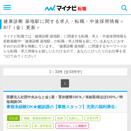
健康診断 築地駅に関する求人・転職・中途採用情報＜
8/7（金）更新＞
マイナビ転職では「健康診断 築地駅」に関連する転職・求人・中途採用情報を
多数掲載中!「健康診断 築地駅」の転職・求人情報を探しているあなたにおす
すめのお仕事を掲載しています。「健康診断 築地駅」に関連するキーワードか
らも転職・求人情報をお探しいただけるので、あなたにぴったりのお仕事を見
つけてみてください!
1～33件 (全33件中)
1
医療法人社団中央みなと会 | 産・育休復帰100％／有給取得ほぼ100%／時
短相談OK
事務未経験OK★健診課の【事務スタッフ】充実の福利厚生♪
正社員
職種・業種未経験OK
急募
転勤なし
学歴不問
完全週休2日制
第二新卒歓迎
女性のおしごと掲載中