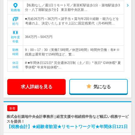
【転勤なし／週1日リモート可／新富町駅徒歩1分・築地駅徒歩3
分・八丁堀駅徒歩7分】 東京都中央区新…
勤務地
■月給26万円～36万円＋諸手当＋賞与年2回※経験・能力などを
考慮の上、決定いたします※上記に固定残業代（月45時間…
給与
364万円～504万円
初年度
年収
9：00～17：30（実働7.5時間／休憩1時間）時間外労働：有# ※
勤務
時間
残業は通常期で15時間ほど、繁…
# ■年間休日121日* 完全週休2日制（土／日）* 祝日* GW休暇* 夏
休日
休暇
季休暇* 年末年始休暇*…
求人詳細を見る
気になる
新着
株式会社築地中央会計事務所 | 経営支援や相続税申告など幅広い税務サービ
スを提供！
【税務会計】★経験者歓迎★リモートワーク可★年間休日121日