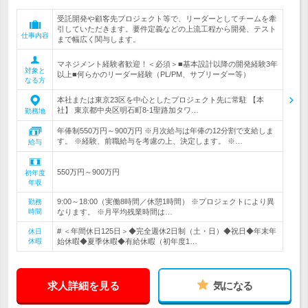
受託開発や顧客先プロジェクト等で、リーダーとしてチームを牽
引していただきます。要件定義などの上流工程から開発、テスト
仕事内容
まで幅広く関与します。
マネジメント経験者歓迎！＜必須＞■基本設計以降の開発経験3年
対象と
以上■何らかのリーダー経験（PL/PM、サブリーダー等）
なる方
本社または東京23区を中心としたプロジェクト先に常駐 【本
社】 東京都中央区明石町8-1聖路加タワ…
勤務地
年俸制550万円～900万円 ※月次給与は年俸の12分割で支給しま
す。 ※経験、前職給与を考慮の上、決定します。 ※…
給与
550万円～900万円
初年度
年収
9:00～18:00（実働8時間／休憩1時間） ※プロジェクトにより異
勤務
時間
なります。 ※月平均残業時間は…
# ＜年間休日125日＞◆完全週休2日制（土・日）◆祝日◆年末年
休日
休暇
始休暇◆夏季休暇◆有給休暇（初年度1…
求人詳細を見る
気になる