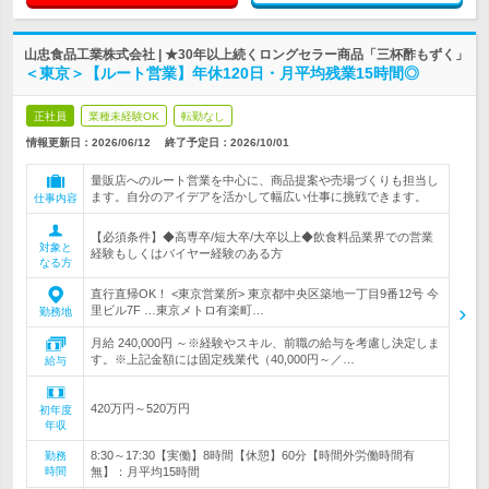
山忠食品工業株式会社 | ★30年以上続くロングセラー商品「三杯酢もずく」
＜東京＞【ルート営業】年休120日・月平均残業15時間◎
正社員
業種未経験OK
転勤なし
情報更新日：2026/06/12
終了予定日：
2026/10/01
量販店へのルート営業を中心に、商品提案や売場づくりも担当し
ます。自分のアイデアを活かして幅広い仕事に挑戦できます。
仕事内容
【必須条件】◆高専卒/短大卒/大卒以上◆飲食料品業界での営業
対象と
経験もしくはバイヤー経験のある方
なる方
直行直帰OK！ <東京営業所> 東京都中央区築地一丁目9番12号 今
里ビル7F …東京メトロ有楽町…
勤務地
月給 240,000円 ～※経験やスキル、前職の給与を考慮し決定しま
す。※上記金額には固定残業代（40,000円～／…
給与
420万円～520万円
初年度
年収
8:30～17:30【実働】8時間【休憩】60分【時間外労働時間有
勤務
時間
無】：月平均15時間