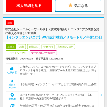
求人詳細を見る
気になる
新着
株式会社ケーエムケーワールド | 〈決算賞与あり〉エンジニアの成長を第一
に考えるやさしいIT企業
【インフラエンジニア】AWS設計構築／リモート可／年休125日
正社員
急募
転勤なし
学歴不問
完全週休2日制
リモートワーク可
女性のおしごと掲載中
情報更新日：2026/07/15
終了予定日：
2026/12/31
ご自身のスキル、または今後のキャリアビジョンにマッチするプ
ロジェクトを自ら選定。 運用保守から上流工程に挑戦したい方も
仕事内容
大歓迎です！
【学歴不問】■インフラエンジニアとしての実務経験3年以上必須
対象と
なる方
本社または東京23区を中心としたプロジェクト先に常駐 【本
社】 東京都中央区明石町8-1聖路加タワ…
勤務地
年俸制400万円～800万円※月次給与は年俸の12分割で支給しま