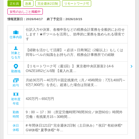
正社員
急募
完全週休2日制
リモートワーク可
女性のおしごと掲載中
情報更新日：2026/04/17
終了予定日：
2026/10/15
仕訳入力や決算、各種申告などの税務会計業務を全般的にお任せ
します！★ITツールを活用し、効率的に業務を進められる環境で
仕事内容
す
【経験を活かして活躍】＜必須＞日商簿記（2級以上）もしくは
対象と
同等レベルの知識をお持ちの方、税務会計事務所での経験
なる方
【リモートワーク可（週1回）】 東京都中央区新富2-14-6
ONZE1852ビル5階 【雇入れ直…
勤務地
月給30万円～40万円※固定残業代（月／45時間分：7万3,400円～
9万7,900円）を含む。超過した場合は別途支…
給与
420万円～650万円
初年度
年収
9：00 ～ 17：30 （所定労働時間7時間30分／休憩60分）時間外
勤務
時間
労働：有残業月15～30時間…
# 年間休日121日* 完全週休2日制（土日休み）* 祝日* 有給休暇*
休日
休暇
GW休暇* 夏季休暇* 年…