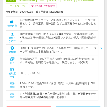
リモートワーク可
女性のおしごと掲載中
情報更新日：2026/07/15
終了予定日：
2026/12/31
自社開発ERPパッケージ「A's Style」のプロジェクトリーダー候
補として、要件定義、基本設計など上流工程を中心にお任せしま
仕事内容
す。
経験者募集／学歴不問！＜必須＞■要件定義・設計の経験1年以上
■PLまたはPMの経験1年以上■基幹システムの導入・開発経験3年
対象と
以上
なる方
【本社】 東京都中央区明石町8-1聖路加タワー34階 ※リモートワ
ーク可（現在の本社出勤は月1～4…
勤務地
年俸制500万円～800万円※月次給与は年俸の12分割で支給しま
す。※経験、前職給与を考慮の上、決定します。※試用期…
給与
500万円～800万円
初年度
年収
9:00～18:00（実働8時間／休憩1時間）※月平均残業時間は10時
勤務
時間
間以下です。
# ＜年間休日125日＞◆完全週休2日制（土・日）◆祝日◆年末年
休日
休暇
始休暇◆夏季休暇◆有給休暇（初年度1…