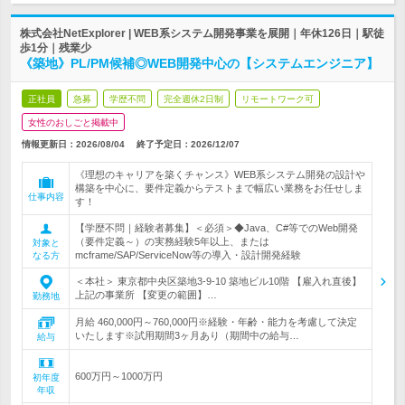
株式会社NetExplorer | WEB系システム開発事業を展開｜年休126日｜駅徒
歩1分｜残業少
《築地》PL/PM候補◎WEB開発中心の【システムエンジニア】
正社員
急募
学歴不問
完全週休2日制
リモートワーク可
女性のおしごと掲載中
情報更新日：2026/08/04
終了予定日：
2026/12/07
《理想のキャリアを築くチャンス》WEB系システム開発の設計や
構築を中心に、要件定義からテストまで幅広い業務をお任せしま
仕事内容
す！
【学歴不問｜経験者募集】＜必須＞◆Java、C#等でのWeb開発
（要件定義～）の実務経験5年以上、または
対象と
mcframe/SAP/ServiceNow等の導入・設計開発経験
なる方
＜本社＞ 東京都中央区築地3-9-10 築地ビル10階 【雇入れ直後】
上記の事業所 【変更の範囲】…
勤務地
月給 460,000円～760,000円※経験・年齢・能力を考慮して決定
いたします※試用期間3ヶ月あり（期間中の給与…
給与
600万円～1000万円
初年度
年収