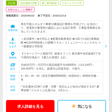
正社員
完全週休2日制
第二新卒歓迎
リモートワーク可
女性のおしごと掲載中
情報更新日：2026/06/23
終了予定日：
2026/12/14
再生可能エネルギー事業や建築設計事業を手掛けている当社に
て、発電所や蓄電所の建設における設計管理・工事監理業務を担
仕事内容
当していただきます。
＜必須要件＞■大卒以上 ■普通自動車免許 ■CADでの設計業務経
験 ■社内外関係者との調整スキル／コミュニケーションスキル ☆
対象と
一級建築士等歓迎
なる方
【リモートワーク相談可】 銀座オフィス 東京都中央区銀座2丁目
※国内出張あり 【雇入れ直後】上記…
勤務地
月給50万円～70万円※固定残業手当40時間分（119,100円～
166,800円）を含む。超過分は別途支給。※能力…
給与
9：00～18：00（所定労働時間8時間／休憩60分）時間外労働：
勤務
時間
有
* 完全週休2日制└土曜・日曜・祝日および会社が指定する日* 夏
休日
休暇
季休暇└フルタイム社員のみ、6月から…
求人詳細を見る
気になる