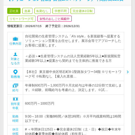
正社員
急募
転勤なし
学歴不問
完全週休2日制
リモートワーク可
女性のおしごと掲載中
情報更新日：2026/07/15
終了予定日：
2026/12/31
自社開発の生産管理システム「A's style」を新規顧客へ提案する
ソリューション営業をお任せします。展示会等でアプローチした
仕事内容
お客様に提案します。
＜必須＞■生産管理システムの法人営業経験5年以上■新規開拓営
対象と
業経験3年以上■提案から契約までを主体的に推進できる方
なる方
【本社】 東京都中央区明石町8-1聖路加タワー34階 ※リモートワ
ーク可 ※転勤なし 【雇入れ直後…
勤務地
年俸制600万円～1,000万円※月次給与は年俸の12分割で支給しま
す。※経験、前職給与を考慮の上、決定します。※試…
給与
600万円～1000万円
初年度
年収
9:00～18:00（実働8時間／休憩1時間）※月平均残業時間は1時間
勤務
時間
以下です。
# ＜年間休日125日＞◆完全週休2日制（土・日）◆祝日◆年末年
休日
休暇
始休暇◆夏季休暇◆有給休暇（初年度1…