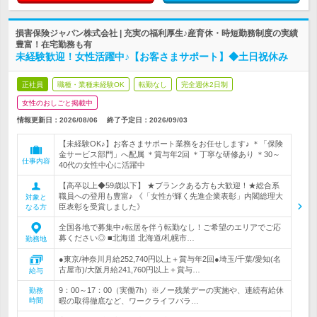
損害保険ジャパン株式会社 | 充実の福利厚生♪産育休・時短勤務制度の実績
豊富！在宅勤務も有
未経験歓迎！女性活躍中♪【お客さまサポート】◆土日祝休み
正社員
職種・業種未経験OK
転勤なし
完全週休2日制
女性のおしごと掲載中
情報更新日：2026/08/06
終了予定日：
2026/09/03
【未経験OK♪】お客さまサポート業務をお任せします♪ ＊「保険
金サービス部門」へ配属 ＊賞与年2回 ＊丁寧な研修あり ＊30～
仕事内容
40代の女性中心に活躍中
【高卒以上◆59歳以下】 ★ブランクある方も大歓迎！★総合系
職員への登用も豊富♪ 《「女性が輝く先進企業表彰」内閣総理大
対象と
臣表彰を受賞しました》
なる方
全国各地で募集中♪転居を伴う転勤なし！ご希望のエリアでご応
募ください◎ ■北海道 北海道/札幌市…
勤務地
●東京/神奈川月給252,740円以上＋賞与年2回●埼玉/千葉/愛知(名
古屋市)/大阪月給241,760円以上＋賞与…
給与
9：00～17：00（実働7h）※ノー残業デーの実施や、連続有給休
勤務
時間
暇の取得徹底など、ワークライフバラ…