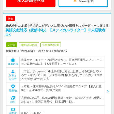
求人詳細を見る
気になる
新着
株式会社コルボ | 学術的エビデンスに基づいた情報をスピーディーに届ける
英語文献対応（読解中心）【メディカルライター】※未経験者
OK
正社員
職種未経験OK
完全週休2日制
情報更新日：2026/03/26
終了予定日：
2026/09/17
営業やクリエイティブ部門と連携し、医療用医薬品のプロモーシ
ョン資材作成における学術面をリードします
仕事内容
（下記いずれか＋α）◆理系の修士号または博士号を取得してい
る方（専攻分野不問）／医療職専門資格を有している方／医療業
対象と
界で実務経験のある方
なる方
＜本社＞ 東京都中央区築地1-13-1 銀座松竹スクエア 【雇入れ直
後】上記の事業所 【変更の範囲…
勤務地
月給300,001円～500,001円※経験・年齢・資格など考慮し優遇い
たします。※固定残業代（83,519円～13…
給与
360万円～600万円
初年度