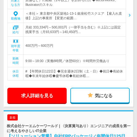
対象と
Illustratorのスキル
なる方
＜本社＞ 東京都中央区築地1-13-1 銀座松竹スクエア 【雇入れ直
後】上記の事業所 【変更の範囲…
勤務地
月給 333,334円～500,001円（一律手当を含む）※上記には固定
残業手当（月93,633円～140,450円…
給与
400万円～600万円
初年度
年収
勤務
9:00～18:00（実働8時間／休憩60分）※時間外労働あり
時間
# 【年間休日122日】◆完全週休2日制（土・日）◆祝日◆有給休
休日
休暇
暇◆年末年始休暇◆慶弔休暇◆有給休暇…
求人詳細を見る
気になる
新着
株式会社ケーエムケーワールド | 〈決算賞与あり〉エンジニアの成長を第一
に考えるやさしいIT企業
【ソリューション営業】自社ERPパッケージ／年間休日125日