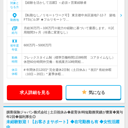
【経験を活かして活躍】＜必須＞営業経験者
対象と
なる方
【転勤なし／リモートワーク可】 東京都中央区築地7-12-7 築地
FTSビル3F ★フルリモートワ…
勤務地
月給30万円～100万円※能力や経験に基づいて優遇します。※試
用期間3ヶ月（待遇に変更なし）
給与
600万円～5000万円
初年度
年収
フレックスタイム制（標準労働時間1日8時間 コアタイムなし）
勤務
時間
休憩60分時間外労働：有残業月10時間程…
# 年間休日120日* 完全週休2日制（土日休み）* 祝日* 有給休暇
休日
休暇
（10日～20日）* 夏季休暇…
求人詳細を見る
気になる
損害保険ジャパン株式会社 | 土日祝休み◆産育休/時短勤務実績が豊富◆賞与
年2回◆福利厚生◎
未経験歓迎！【お客さまサポート】◆在宅勤務も有 ◆女性活躍
中