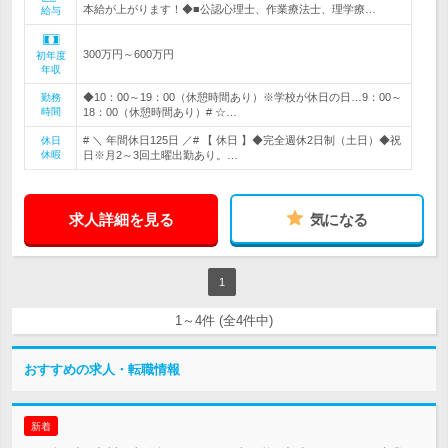
本給が上がります！◆■公認心理士、作業療法士、理学療…
給与
300万円～600万円
初年度
年収
◆10：00～19：00（休憩時間あり）※学校が休日の日…9：00～
勤務
時間
18：00（休憩時間あり）# ☆…
# ＼ 年間休日125日 ／# 【 休日 】◆完全週休2日制（土日）◆祝
休日
休暇
日※月2～3回土曜出勤あり。…
求人詳細を見る
気になる
1
1～4件 (全4件中)
おすすめの求人・転職情報
新着