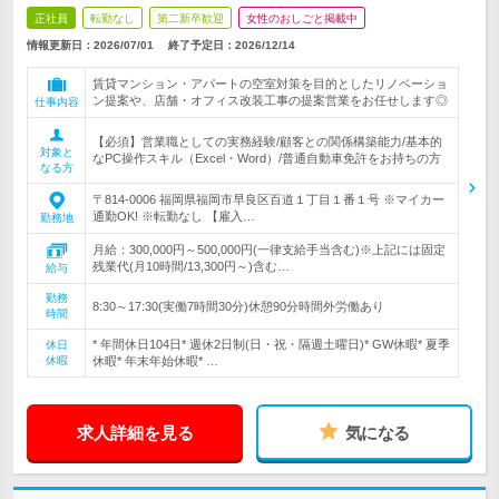
正社員
転勤なし
第二新卒歓迎
女性のおしごと掲載中
情報更新日：2026/07/01
終了予定日：
2026/12/14
賃貸マンション・アパートの空室対策を目的としたリノベーショ
ン提案や、店舗・オフィス改装工事の提案営業をお任せします◎
仕事内容
【必須】営業職としての実務経験/顧客との関係構築能力/基本的
対象と
なPC操作スキル（Excel・Word）/普通自動車免許をお持ちの方
なる方
〒814-0006 福岡県福岡市早良区百道１丁目１番１号 ※マイカー
通勤OK! ※転勤なし 【雇入…
勤務地
月給：300,000円～500,000円(一律支給手当含む)※上記には固定
残業代(月10時間/13,300円～)含む…
給与
勤務
8:30～17:30(実働7時間30分)休憩90分時間外労働あり
時間
* 年間休日104日* 週休2日制(日・祝・隔週土曜日)* GW休暇* 夏季
休日
休暇
休暇* 年末年始休暇* …
求人詳細を見る
気になる