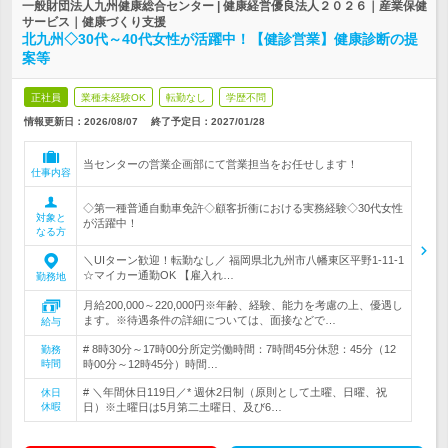
一般財団法人九州健康総合センター | 健康経営優良法人２０２６｜産業保健
サービス｜健康づくり支援
北九州◇30代～40代女性が活躍中！【健診営業】健康診断の提
案等
正社員
業種未経験OK
転勤なし
学歴不問
情報更新日：2026/08/07
終了予定日：
2027/01/28
当センターの営業企画部にて営業担当をお任せします！
仕事内容
◇第一種普通自動車免許◇顧客折衝における実務経験◇30代女性
対象と
が活躍中！
なる方
＼UIターン歓迎！転勤なし／ 福岡県北九州市八幡東区平野1-11-1
☆マイカー通勤OK 【雇入れ…
勤務地
月給200,000～220,000円※年齢、経験、能力を考慮の上、優遇し
ます。※待遇条件の詳細については、面接などで…
給与
# 8時30分～17時00分所定労働時間：7時間45分休憩：45分（12
勤務
時間
時00分～12時45分）時間…
# ＼年間休日119日／* 週休2日制（原則として土曜、日曜、祝
休日
休暇
日）※土曜日は5月第二土曜日、及び6…