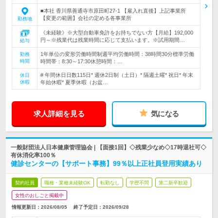
■本社 香川県善通寺市原田町27-1 【雇入れ直後】上記事業所
【変更の範囲】会社の定める各事業所
勤務地
《未経験》※大型自動車免許をお持ちでない方【月給】192,000
円～※残業代は残業時間に応じて支払います。※試用期間…
給与
1年単位の変形労働時間制週平均労働時間：38時間30分標準労働
勤務
時間
時間帯：8:30～17:30休憩時間：…
# 年間休日日数115日* 週休2日制（土日）* 隔週土曜* 祝日* 年末
休日
休暇
年始休暇* 夏季休暇（お盆…
求人詳細を見る
気になる
一般財団法人日本健康管理協会 | 【面接1回】◇残業少なめ◇17時退社可◇
有休消化率100％
健診センターの【サポート事務】99％以上正社員登用実績あり
契約社員
職種・業種未経験OK
転勤なし
学歴不問
第二新卒歓迎
女性のおしごと掲載中
情報更新日：2026/08/05
終了予定日：
2026/09/28