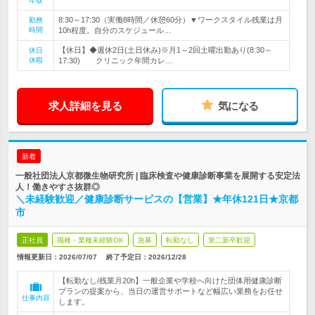
年収
8:30～17:30（実働8時間／休憩60分）▼ワークスタイル残業は月
勤務
時間
10h程度。自分のスケジュール…
【休日】◆週休2日(土日休み)※月1～2回土曜出勤あり(8:30～
休日
休暇
17:30) クリニック年間カレ…
求人詳細を見る
気になる
新着
一般社団法人京都微生物研究所 | 臨床検査や健康診断事業を展開する安定法
人！働きやすさ抜群◎
＼未経験歓迎／健康診断サービスの【営業】★年休121日★京都
市
正社員
職種・業種未経験OK
急募
転勤なし
第二新卒歓迎
情報更新日：2026/07/07
終了予定日：
2026/12/28
【転勤なし/残業月20h】一般企業や学校へ向けた団体用健康診断
プランの提案から、当日の運営サポートなど幅広い業務をお任せ
仕事内容
します。