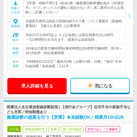
【学歴・経験不問◎】<必須>第一種普通自動車運転免許（AT限定
可） ※ワンボックスの運転に抵抗がない方＼第二新卒の方もお気
対象と
軽にご応募ください／
なる方
京都府京都市山科区川田御出町3-4 ※車・バイク通勤可（面接時
要相談） 【雇入れ直後】上記事業所…
勤務地
月給21万3,000円以上 ※上記金額には固定残業代(21,000円
～/12.8時間分)を含みます。超過分は追加支給…
給与
1年単位の変形労働時間制(週40時間以内)標準労働時間：09:30～
勤務
時間
18:15休憩：60分残業時間：…
【年間休日121日】* 週休2日制（土曜月4回・日曜）* 祝日* 年末
休日
休暇
年始休暇 * 有給休暇（入社半…
求人詳細を見る
気になる
医療法人名古屋放射線診断財団 | 【偕行会グループ】住宅手当や家族手当な
ども充実／時短勤務あり
健康診断の提案を行う【営業】★未経験OK／残業月10h以内
正社員
業種未経験OK
急募
第二新卒歓迎
女性のおしごと掲載中
情報更新日：2026/07/03
終了予定日：
2026/10/01