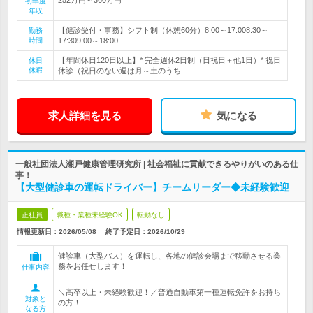
初年度
年収
【健診受付・事務】シフト制（休憩60分）8:00～17:008:30～
勤務
時間
17:309:00～18:00…
【年間休日120日以上】* 完全週休2日制（日祝日＋他1日）* 祝日
休日
休暇
休診（祝日のない週は月～土のうち…
求人詳細を見る
気になる
一般社団法人瀬戸健康管理研究所 | 社会福祉に貢献できるやりがいのある仕
事！
【大型健診車の運転ドライバー】チームリーダー◆未経験歓迎
正社員
職種・業種未経験OK
転勤なし
情報更新日：2026/05/08
終了予定日：
2026/10/29
健診車（大型バス）を運転し、各地の健診会場まで移動させる業
務をお任せします！
仕事内容
＼高卒以上・未経験歓迎！／普通自動車第一種運転免許をお持ち
対象と
の方！
なる方