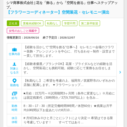
シマ商事株式会社 | 花を「飾る」から「空間を創る」仕事へステップアッ
プ。
【フラワーコーディネーター】空間装花・セレモニー演出
正社員
業種未経験OK
転勤なし
学歴不問
第二新卒歓迎
女性のおしごと掲載中
情報更新日：2026/06/16
終了予定日：
2026/12/07
【経験を活かして“空間を創る”仕事へ】 セレモニー会場のフラワ
ー装飾・アレンジメントを中心に、 打ち合わせ～制作・設営まで
仕事内容
一貫して担当します。
【経験者優遇／ブランクOK】花屋・ブライダルなどの経験を活
かし、空間装花にも挑戦可能。経験に応じて業務をお任せしま
対象と
す。
なる方
【転勤なし】 ご希望を考慮の上、福岡市／筑紫野市のいずれかの
店舗に配属します。 ▼フラワーショップ…
勤務地
■月給：22万円～※試用期間3ヶ月間（条件に変更なし）※月給に
は固定残業代（30時間分／3万9,700円以上）を含み…
給与
8：30～17：30（所定労働時間8時間／休憩60分）★残業は月平
勤務
時間
均10時間以下お盆あたりの8月10…
# 月9日休み※ひと月ごとにシフトにより決定⇒ 希望はできる限
休日
休暇
り考慮しています！ すべてではあり…