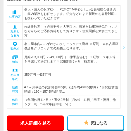
個人・法人のお客様へ、PET-CTを中心とした会員制総合健診の
ご案内業務をお任せします。紹介などによる新規のお客様対応に
仕事内容
も携わっていただきます
未経験歓迎！＜必須要件＞大卒以上、普通自動車運転免許 ＜こん
な方からのご応募お待ちしております＞信頼関係を大切にできる
対象と
方
なる方
名古屋市内のいずれかのクリニックにて勤務 ※原則、東名古屋画
像診断クリニックでの勤務となります。…
勤務地
月給203,000円～249,000円（一律手当含む） ※経験・スキル等
を考慮して決定します※試用期間3ヶ月（待遇変…
給与
359万円～436万円
初年度
年収
# 1ヶ月単位の変形労働時間制（週平均40時間以内）* 月間総労働
勤務
時間
時間：150～157.5時間* 基…
＜年間休日114日＞* 週休2日制（月休9～11日／日曜・祝日、他
休日
休暇
シフト制）* 年末年始休暇（5日）…
求人詳細を見る
気になる