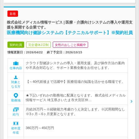
新着
株式会社メディカル情報サービス | 医療・介護向けシステムの導入や運用支
援を展開する企業です。
医療機関向け健診システムの【テクニカルサポート】※契約社員
契約社員
完全週休2日制
女性のおしごと掲載中
情報更新日：2026/04/22
終了予定日：
2026/10/15
クラウド型健診システムの導入・運用支援、及び操作方法の案内
や不具合対応など、サポート業務全般をお任せします。
仕事内容
【～40代前後まで活躍中】医療現場の知識を活かせる職場です。
対象と
なる方
★下記いずれかの勤務地に配属となります。 株式会社メディカル
情報サービス 埼玉県さいたま市大宮区仲…
勤務地
月給26万円～※経験能力考慮のうえ決定します。※試用期間なし
※3ヶ月～6ヶ月更新となります。
給与
380万円～450万円
初年度
年収