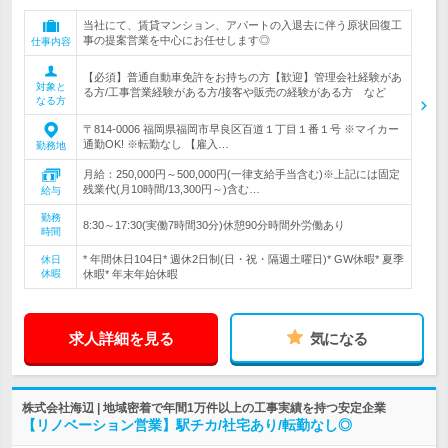
当社にて、賃貸マンション、アパートの入退去に伴う原状回復工
事の提案営業を中心にお任せします◎
仕事内容
【必須】普通自動車免許をお持ちの方【歓迎】管理会社経験があ
対象と
る方/工事営業経験がある方/接客や販売の経験がある方 など
なる方
〒814-0006 福岡県福岡市早良区百道１丁目１番１号 ※マイカー
通勤OK! ※転勤なし 【雇入…
勤務地
月給：250,000円～500,000円(一律支給手当含む)※上記には固定
残業代(月10時間/13,300円～)含む…
給与
勤務
8:30～17:30(実働7時間30分)休憩90分時間外労働あり
時間
* 年間休日104日* 週休2日制(日・祝・隔週土曜日)* GW休暇* 夏季
休日
休暇
休暇* 年末年始休暇
求人詳細を見る
気になる
株式会社海辺 | 地域密着で年間1万件以上の工事実績を持つ安定企業
【リノベーション営業】駅チカ/社宅あり/転勤なし◎