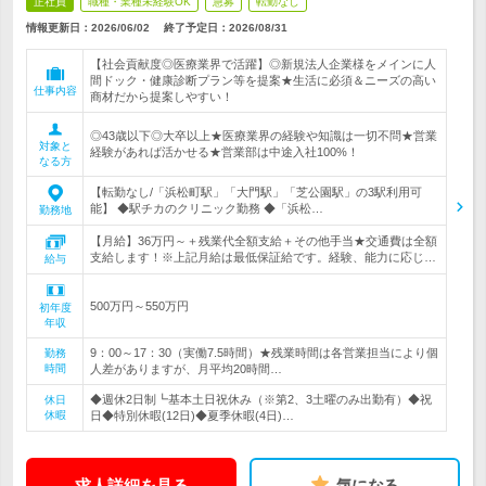
正社員
職種・業種未経験OK
急募
転勤なし
情報更新日：2026/06/02
終了予定日：
2026/08/31
【社会貢献度◎医療業界で活躍】◎新規法人企業様をメインに人
間ドック・健康診断プラン等を提案★生活に必須＆ニーズの高い
仕事内容
商材だから提案しやすい！
◎43歳以下◎大卒以上★医療業界の経験や知識は一切不問★営業
対象と
経験があれば活かせる★営業部は中途入社100%！
なる方
【転勤なし/「浜松町駅」「大門駅」「芝公園駅」の3駅利用可
能】 ◆駅チカのクリニック勤務 ◆「浜松…
勤務地
【月給】36万円～＋残業代全額支給＋その他手当★交通費は全額
支給します！※上記月給は最低保証給です。経験、能力に応じ…
給与
500万円～550万円
初年度
年収
9：00～17：30（実働7.5時間）★残業時間は各営業担当により個
勤務
時間
人差がありますが、月平均20時間…
◆週休2日制┗基本土日祝休み（※第2、3土曜のみ出勤有）◆祝
休日
休暇
日◆特別休暇(12日)◆夏季休暇(4日)…
求人詳細を見る
気になる