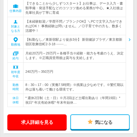
【できることから少しずつスタート】お仕事は、データ入力・書
類準備・発送手配などのコツコツ進める業務が中心。★入社後は
仕事内容
先輩社員が丁寧に育成
【未経験歓迎／学歴不問／ブランクOK】＼PCで文字入力ができ
ればOK！ 事務経験は問いません。／◎子育て中の方も、数多く
対象と
活躍中！
なる方
【転勤なし／東新宿駅より徒歩3分】 新宿健診プラザ／東京都新
宿区歌舞伎町2-3-18 ------…
勤務地
月給20万円～29万円＋各種手当※経験・能力を考慮のうえ、決定
します。※正職員登用後は賞与を支給します。
給与
240万円～350万円
初年度
年収
8：30～17：00（実働7.5時間）※残業は少なめです。※繁忙期以
勤務
時間
外は落ち着いて働ける環境です。
* 週休2日制（土・日）※月2回ほど土曜出勤あり（年間19回）*
休日
休暇
祝日* 年次有給休暇* 年末年始休…
求人詳細を見る
気になる