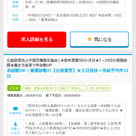
8:45～17:30（実働時間7時間45分／休憩60分）※時間外労働有
勤務
時間
無：有
《年間休日124日》* 完全週休2日制(土日)* 祝日* 有給休暇（10日
休日
休暇
～40日）* 夏季休暇(2…
求人詳細を見る
気になる
公益財団法人中国労働衛生協会 | ★前年度賞与5か月分★7～10日の長期休
暇★働き方改革で年休数UP
未経験OK！健康診断の【企画運営】★土日祝休＋有給平均年12
日
正社員
職種・業種未経験OK
急募
転勤なし
第二新卒歓迎
情報更新日：2026/07/22
終了予定日：
2026/09/24
《既存先が9割＆義務付けられているものを提案⇒未経験でも始
めやすい》「健康診断」の提案・健診会場の管理などをお任せ ★
仕事内容
社会貢献度が高いお仕事
＼意欲・人柄重視の採用♪／【未経験・第二新卒歓迎】◎高専/専
門/短大卒以上◎普通免許(AT可)★20代30代活躍中★借り上げ社
対象と
宅で新たなスタートを応援
なる方