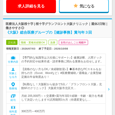
求人詳細を見る
気になる
医療法人大阪桜十字 | 桜十字グランフロント大阪クリニック｜週休2日制｜
働きやすさ◎
《大阪》総合医療グループの【健診事務】賞与年３回
正社員
職種・業種未経験OK
急募
女性のおしごと掲載中
情報更新日：2026/07/03
終了予定日：
2026/10/08
【専門的な知識等は入社後にサポート♪】健康診断、人間ドック
の予約対応や結果作成・請求事務に関わる業務をお任せします。
仕事内容
【資格のない方もOK／未経験歓迎♪】◆基本的なPCスキルをお
持ちの方（Excel、Wordなど）#医療費補助／退職金／企業型確
対象と
定拠出年金制度あり！
なる方
【転勤なし！大阪駅から徒歩で5分／「グランフロント大阪」北
館6Fのクリニック】 大阪府大阪市北区大…
勤務地
月給 205,000円～＋交通費+賞与年3回※経験・年齢・能力を考慮
して決定いたします※試用期間3カ月（待遇変更なし…
給与
300万円～400万円
初年度