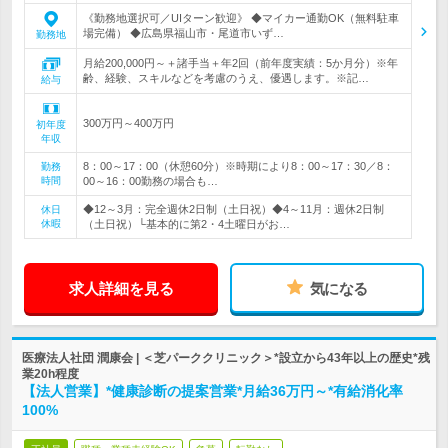
《勤務地選択可／UIターン歓迎》 ◆マイカー通勤OK（無料駐車
場完備） ◆広島県福山市・尾道市いず…
勤務地
月給200,000円～＋諸手当＋年2回（前年度実績：5か月分）※年
齢、経験、スキルなどを考慮のうえ、優遇します。※記…
給与
300万円～400万円
初年度
年収
8：00～17：00（休憩60分）※時期により8：00～17：30／8：
勤務
時間
00～16：00勤務の場合も…
◆12～3月：完全週休2日制（土日祝）◆4～11月：週休2日制
休日
休暇
（土日祝）└基本的に第2・4土曜日がお…
求人詳細を見る
気になる
医療法人社団 潤康会 | ＜芝パーククリニック＞*設立から43年以上の歴史*残
業20h程度
【法人営業】*健康診断の提案営業*月給36万円～*有給消化率
100%