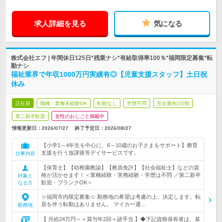
求人詳細を見る
気になる
株式会社エフ | 年間休日125日*残業ナシ*有給取得率100％*福岡限定募集*転
勤ナシ
福祉業界で年収1000万円実績有◎【児童支援スタッフ】土日祝
休み
正社員
職種・業種未経験OK
転勤なし
学歴不問
完全週休2日制
第二新卒歓迎
女性のおしごと掲載中
情報更新日：2026/07/27
終了予定日：
2026/08/27
【小学1～4年生を中心に、6～10歳のお子さまをサポート】療育
支援を行う放課後等デイサービスです。
仕事内容
【保育士】【幼稚園教諭】【教員免許】【社会福祉士】などの資
格が活かせます！＜業種経験・実務経験・学歴は不問 ／第二新卒
対象と
歓迎・ブランクOK＞
なる方
☆福岡市内限定募集☆ 勤務地の希望は考慮の上、決定します。転
居を伴う転勤はありません。 マイカー通…
勤務地
【 月給24万円～＋賞与年2回＋諸手当 】◆下記資格保有者は、基