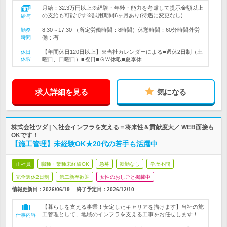
月給：32.3万円以上※経験・年齢・能力を考慮して提示金額以上
の支給も可能です※試用期間6ヶ月あり(待遇に変更なし)…
給与
8:30～17:30 （所定労働時間：8時間）休憩時間：60分時間外労
勤務
時間
働：有
【年間休日120日以上】※当社カレンダーによる■週休2日制（土
休日
休暇
曜日、日曜日）■祝日■ＧＷ休暇■夏季休…
求人詳細を見る
気になる
株式会社ツダ | ＼社会インフラを支える＝将来性＆貢献度大／ WEB面接も
OKです！
【施工管理】未経験OK★20代の若手も活躍中
正社員
職種・業種未経験OK
急募
転勤なし
学歴不問
完全週休2日制
第二新卒歓迎
女性のおしごと掲載中
情報更新日：2026/06/19
終了予定日：
2026/12/10
【暮らしを支える事業！安定したキャリアを描けます】当社の施
工管理として、地域のインフラを支える工事をお任せします！
仕事内容