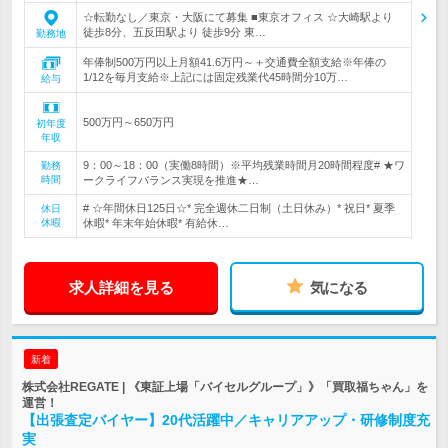
☆転勤なし／東京・大阪にて募集 ■東京オフィス ☆大崎駅より
徒歩8分、五反田駅より 徒歩9分 東…
勤務地
年俸制500万円以上月額41.6万円～＋交通費全額支給※年俸の
1/12を毎月支給※上記には固定残業代45時間分10万…
給与
500万円～650万円
初年度
年収
9：00～18：00（実働8時間）※平均残業時間月20時間程度# ★ワ
勤務
時間
ークライフバランス実現を推進★…
# ☆年間休日125日☆* 完全週休二日制（土日休み）* 祝日* 夏季
休日
休暇
休暇* 年末年始休暇* 有給休…
求人詳細を見る
気になる
新着
株式会社REGATE | 《東証上場「バイセルグループ」》「買取福ちゃん」を
運営！
【出張査定バイヤー】20代活躍中／キャリアアップ・研修制度充
実