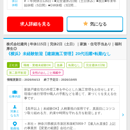
# ＜年間休日126日＞■完全週休2日制（土日休み）■祝日■年末年
休日
休暇
始休暇（5日間）■GW休暇（3日間…
求人詳細を見る
気になる
株式会社建尚 | 年休115日｜完休2日（土日）｜家族・住宅手当あり｜福利
厚生◎
《横浜》未経験歓迎【建築施工管理】20代活躍×転勤なし
正社員
職種・業種未経験OK
急募
転勤なし
完全週休2日制
第二新卒歓迎
女性のおしごと掲載中
情報更新日：2026/04/13
終了予定日：
2026/10/05
新築戸建住宅の外壁工事を中心とした施工管理をお任せします。
現場の進行管理や職人の手配などを通じて、家づくりを支える仕
仕事内容
事です。
【高卒以上｜未経験OK】人柄重視の採用です。真面目にコツコ
対象と
ツ取り組める方、約束や時間を守れる方を歓迎します。
なる方
＜本社＞ 神奈川県横浜市泉区和泉町5959-7 【雇入れ直後】上記
の事業所 【変更の範囲】会社の定…
勤務地