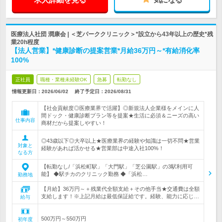
医療法人社団 潤康会 | ＜芝パーククリニック＞*設立から43年以上の歴史*残
業20h程度
【法人営業】*健康診断の提案営業*月給36万円～*有給消化率
100%
正社員
職種・業種未経験OK
急募
転勤なし
情報更新日：2026/06/02
終了予定日：
2026/08/31
【社会貢献度◎医療業界で活躍】◎新規法人企業様をメインに人
間ドック・健康診断プラン等を提案★生活に必須＆ニーズの高い
仕事内容
商材だから提案しやすい！
◎43歳以下◎大卒以上★医療業界の経験や知識は一切不問★営業
対象と
経験があれば活かせる★営業部は中途入社100%！
なる方
【転勤なし/「浜松町駅」「大門駅」「芝公園駅」の3駅利用可
能】 ◆駅チカのクリニック勤務 ◆「浜松…
勤務地
【月給】36万円～＋残業代全額支給＋その他手当★交通費は全額
支給します！※上記月給は最低保証給です。経験、能力に応じ…
給与
500万円～550万円
初年度