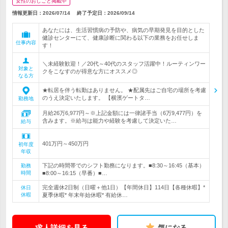
女性のおしごと掲載中
情報更新日：2026/07/14
終了予定日：
2026/09/14
あなたには、生活習慣病の予防や、病気の早期発見を目的とした
健診センターにて、健康診断に関わる以下の業務をお任せしま
仕事内容
す！
＼未経験歓迎！／20代～40代のスタッフ活躍中！ルーティンワー
対象と
クをこなすのが得意な方にオススメ◎
なる方
★転居を伴う転勤はありません。 ★配属先はご自宅の場所を考慮
のうえ決定いたします。 【横濱ゲートタ…
勤務地
月給26万6,977円～※上記金額には一律諸手当（6万9,477円）を
含みます。※給与は能力や経験を考慮して決定いた…
給与
401万円～450万円
初年度
年収
下記の時間帯でのシフト勤務になります。■8:30～16:45（基本）
勤務
時間
■8:00～16:15（早番）■…
完全週休2日制（日曜＋他1日）【年間休日】114日【各種休暇】*
休日
休暇
夏季休暇* 年末年始休暇* 有給休…
求人詳細を見る
気になる