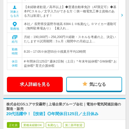
【未経験者歓迎／高卒以上】◆普通自動車免許（AT限定可）◆基
本PCスキル／文字入力ができる方 ◇第一種電気工事士資格のあ
対象と
る方は歓迎します！
なる方
本社／ 長野県安曇野市穂高 8384-1 ※転勤なし ※マイカー通勤可
（無料駐車場あり） 【雇入れ…
勤務地
月給：190,000円～256,200円※経験・スキルを考慮の上、決定い
たします※試用期間：3ヵ月（期間中の月給は上…
給与
勤務
8:20～17:05※休憩55分※残業月平均10時間
時間
# 年間休日125日* 週休2日制（土日）* 年末年始休暇* GW休暇* お
休日
休暇
盆休暇* 育児介護休暇
求人詳細を見る
気になる
株式会社GSユアサ安曇野 | 上場企業グループ会社｜電池や電気関連設備の
製造・販売
20代活躍中！【技術】◎年間休日125日／土日休み
正社員
業種未経験OK
転勤なし
第二新卒歓迎