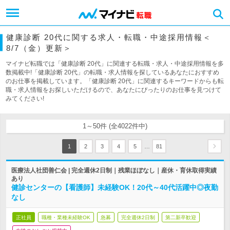
健康診断 20代に関する求人・転職・中途採用情報＜
8/7（金）更新＞
マイナビ転職では「健康診断 20代」に関連する転職・求人・中途採用情報を多
数掲載中!「健康診断 20代」の転職・求人情報を探しているあなたにおすすめ
のお仕事を掲載しています。「健康診断 20代」に関連するキーワードからも転
職・求人情報をお探しいただけるので、あなたにぴったりのお仕事を見つけて
みてください!
1～50件 (全4022件中)
…
1
2
3
4
5
81
医療法人社団善仁会 | 完全週休2日制｜残業ほぼなし｜産休・育休取得実績
あり
健診センターの【看護師】未経験OK！20代～40代活躍中◎夜勤
なし
正社員
職種・業種未経験OK
急募
完全週休2日制
第二新卒歓迎