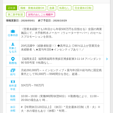
正社員
職種・業種未経験OK
急募
転勤なし
完全週休2日制
第二新卒歓迎
女性のおしごと掲載中
情報更新日：2026/05/01
終了予定日：
2026/10/29
《営業未経験でも1年目から年収500万円を目指せる》全国の商業
施設にて、大手飲料水メーカー（ウォーターサーバー）のセール
仕事内容
スプロモーションを担当。
20代活躍中《経験者歓迎！》◆高卒以上 ◎90％以上が営業完全
対象と
未経験者 ＼★賞与年2回★インセンティブあり！／
なる方
【福岡支店】 福岡県福岡市博多区博多駅東3-11-14 アバンダント
90 505号室 ※転勤なし…
勤務地
月給260,000円～＋インセンティブ＋賞与年2回※給与内に固定残
業代として55,000円～/35時間分を含む。超過…
給与
324万円～700万円
初年度
年収
10:00～19:00（実働8時間/休憩60分）※勤務地により、11:00～
勤務
時間
20:00の場合あり 時…
# 【年間休日120日以上】《休日》* 完全週休2日制（月・火）※
休日
休暇
火・水の場合もあり《休暇》* 年間…