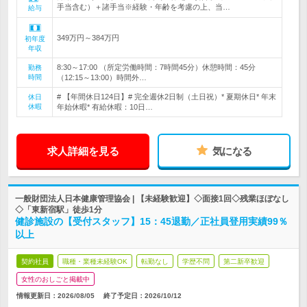
手当含む）＋諸手当※経験・年齢を考慮の上、当…
給与
349万円～384万円
初年度
年収
8:30～17:00 （所定労働時間：7時間45分）休憩時間：45分
勤務
時間
（12:15～13:00）時間外…
# 【年間休日124日】# 完全週休2日制（土日祝）* 夏期休日* 年末
休日
休暇
年始休暇* 有給休暇：10日…
求人詳細を見る
気になる
一般財団法人日本健康管理協会 | 【未経験歓迎】◇面接1回◇残業ほぼなし
◇「東新宿駅」徒歩1分
健診施設の【受付スタッフ】15：45退勤／正社員登用実績99％
以上
契約社員
職種・業種未経験OK
転勤なし
学歴不問
第二新卒歓迎
女性のおしごと掲載中
情報更新日：2026/08/05
終了予定日：
2026/10/12