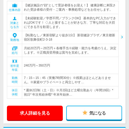
【健診施設の“顔”として受診者様をお迎え！】 健康診断に来院さ
れた受診者様の受付・ご案内・事務処理などをお任せします。
仕事内容
【未経験歓迎／学歴不問／ブランクOK】 基本的なPC入力ができ
ればOKです！ ◇人と接することが好きな方、丁寧な対応を大切
対象と
にできる方を歓迎します。
なる方
【転勤なし／東新宿駅より徒歩1分】 新宿健診プラザ／東京都新
宿区歌舞伎町2-3-18
勤務地
月給20万円～29万円＋各種手当※経験・能力を考慮のうえ、決定
します。※正職員登用後は賞与を支給します。
給与
240万円～350万円
初年度
年収
7：15～15：45（実働7時間30分）※残業はほとんどありませ
勤務
時間
ん。※家庭やプライベートと両立しやす…
* 週休2日制（土・日）※月2回ほど土曜出勤あり（年間19回）*
休日
休暇
祝日* 年次有給休暇* 年末年始休…
求人詳細を見る
気になる