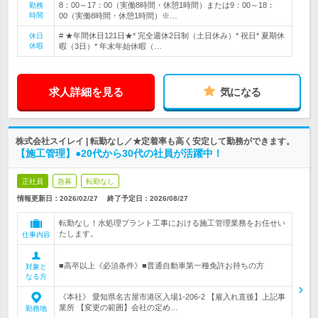
8：00～17：00（実働8時間・休憩1時間）または9：00～18：
勤務
時間
00（実働8時間・休憩1時間）※…
# ★年間休日121日★* 完全週休2日制（土日休み）* 祝日* 夏期休
休日
休暇
暇（3日）* 年末年始休暇（…
求人詳細を見る
気になる
株式会社スイレイ | 転勤なし／★定着率も高く安定して勤務ができます。
【施工管理】●20代から30代の社員が活躍中！
正社員
急募
転勤なし
情報更新日：2026/02/27
終了予定日：
2026/08/27
転勤なし！水処理プラント工事における施工管理業務をお任せい
たします。
仕事内容
■高卒以上《必須条件》■普通自動車第一種免許お持ちの方
対象と
なる方
《本社》 愛知県名古屋市港区入場1-206-2 【雇入れ直後】上記事
業所 【変更の範囲】会社の定め…
勤務地