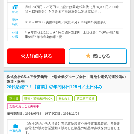
月給 24万円～26万円※上記には固定残業代（月20,000円／11時
間～12時間分）を含みます※超過分は別途支給※…
給与
勤務
8:30～18:00（実働8時間／休憩90分）※時間外労働あり
時間
# ★年間休日115日★* 完全週休2日制（土日休み）* GW休暇* 夏
休日
休暇
季休暇* 年末年始休暇* 慶…
求人詳細を見る
気になる
株式会社GSユアサ安曇野 | 上場企業グループ会社｜電池や電気関連設備の
製造・販売
20代活躍中！【営業】◎年間休日125日／土日休み
正社員
職種・業種未経験OK
転勤なし
第二新卒歓迎
女性のおしごと掲載中
情報更新日：2026/05/19
終了予定日：
2026/11/09
【自社製品の法人営業】直流電源装置や無停電電源装置、産業用
蓄電池の販売営業活動＋販売した製品の納品や点検をお任せしま
仕事内容
す。