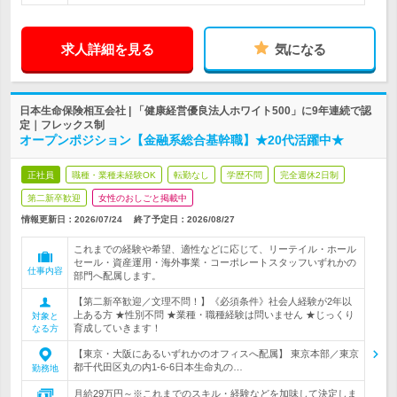
求人詳細を見る
気になる
日本生命保険相互会社 | 「健康経営優良法人ホワイト500」に9年連続で認
定｜フレックス制
オープンポジション【金融系総合基幹職】★20代活躍中★
正社員
職種・業種未経験OK
転勤なし
学歴不問
完全週休2日制
第二新卒歓迎
女性のおしごと掲載中
情報更新日：2026/07/24
終了予定日：
2026/08/27
これまでの経験や希望、適性などに応じて、リーテイル・ホール
セール・資産運用・海外事業・コーポレートスタッフいずれかの
仕事内容
部門へ配属します。
【第二新卒歓迎／文理不問！】《必須条件》社会人経験が2年以
上ある方 ★性別不問 ★業種・職種経験は問いません ★じっくり
対象と
育成していきます！
なる方
【東京・大阪にあるいずれかのオフィスへ配属】 東京本部／東京
都千代田区丸の内1-6-6日本生命丸の…
勤務地
月給29万円～※これまでのスキル・経験などを加味して決定しま