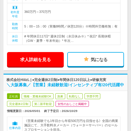
360万円～370万円
初年度
年収
勤務
5：00～15：00（実働8時間／休憩120分）※時間外労働有無：有
時間
# 年間休日117日* 週休2日制（水日休み※）* 祝日* 長期休暇
休日
休暇
（GW・夏季・年末年始）* 年次…
求人詳細を見る
気になる
株式会社HiiizL | ●完全週休2日制●年間休日120日以上●研修充実
＼大阪募集／【営業】未経験歓迎/インセンティブ有/20代活躍中
正社員
職種・業種未経験OK
急募
転勤なし
学歴不問
完全週休2日制
第二新卒歓迎
女性のおしごと掲載中
情報更新日：2026/05/01
終了予定日：
2026/10/29
《営業未経験でも1年目から年収500万円を目指せる》全国の商業
施設にて、大手飲料水メーカー（ウォーターサーバー）のセール
仕事内容
スプロモーションを担当。