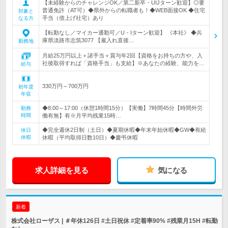
【未経験からのチャレンジOK／第二新卒・UIJターン歓迎】◎要
普通免許（AT可）◆県外からの転職者も！◆WEB面接OK ◆住宅
対象と
手当（借上げ社宅）あり
なる方
【転勤なし／マイカー通勤可／U・Iターン歓迎】 《本社》 ◆兵
庫県淡路市志筑3077 【雇入れ直後…
勤務地
月給25万円以上＋諸手当＋賞与年2回【資格をお持ちの方や、入
社後取得すれば「資格手当」も支給】※あなたの経験、能力を…
給与
330万円～700万円
初年度
年収
◆8:00～17:00（休憩1時間15分）【実働】7時間45分【時間外労
勤務
時間
働有無】有※月平均残業15時…
◆完全週休2日制（土日）◆夏期休暇◆年末年始休暇◆GW◆有給
休日
休暇
休暇（平均取得日数10日）◆慶弔休暇
求人詳細を見る
気になる
新着
株式会社ローザス | ＃年休126日 #土日祝休 #定着率90% #残業月15H #転勤