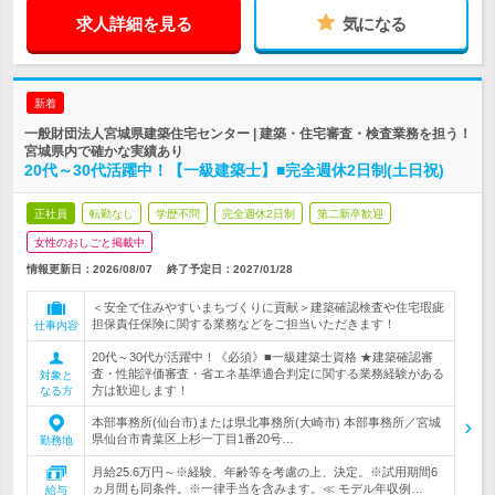
求人詳細を見る
気になる
新着
一般財団法人宮城県建築住宅センター | 建築・住宅審査・検査業務を担う！
宮城県内で確かな実績あり
20代～30代活躍中！【一級建築士】■完全週休2日制(土日祝)
正社員
転勤なし
学歴不問
完全週休2日制
第二新卒歓迎
女性のおしごと掲載中
情報更新日：2026/08/07
終了予定日：
2027/01/28
＜安全で住みやすいまちづくりに貢献＞建築確認検査や住宅瑕疵
担保責任保険に関する業務などをご担当いただきます！
仕事内容
20代～30代が活躍中！《必須》■一級建築士資格 ★建築確認審
査・性能評価審査・省エネ基準適合判定に関する業務経験がある
対象と
方は歓迎します！
なる方
本部事務所(仙台市)または県北事務所(大崎市) 本部事務所／宮城
県仙台市青葉区上杉一丁目1番20号…
勤務地
月給25.6万円～※経験、年齢等を考慮の上、決定。※試用期間6
ヵ月間も同条件。※一律手当を含みます。≪ モデル年収例…
給与