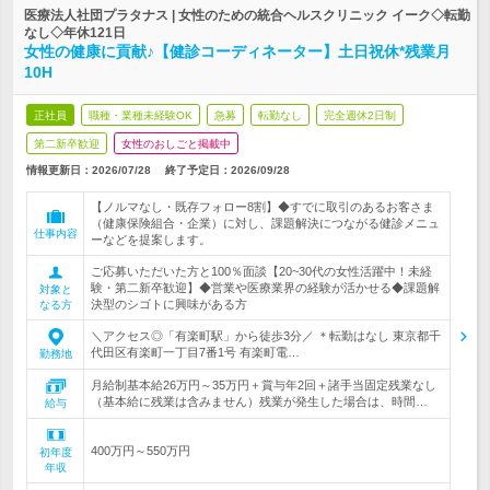
医療法人社団プラタナス | 女性のための統合ヘルスクリニック イーク◇転勤
なし◇年休121日
女性の健康に貢献♪【健診コーディネーター】土日祝休*残業月
10H
正社員
職種・業種未経験OK
急募
転勤なし
完全週休2日制
第二新卒歓迎
女性のおしごと掲載中
情報更新日：2026/07/28
終了予定日：
2026/09/28
【ノルマなし・既存フォロー8割】◆すでに取引のあるお客さま
（健康保険組合・企業）に対し、課題解決につながる健診メニュ
仕事内容
ーなどを提案します。
ご応募いただいた方と100％面談【20~30代の女性活躍中！未経
験・第二新卒歓迎】◆営業や医療業界の経験が活かせる◆課題解
対象と
決型のシゴトに興味がある方
なる方
＼アクセス◎「有楽町駅」から徒歩3分／ ＊転勤はなし 東京都千
代田区有楽町一丁目7番1号 有楽町電…
勤務地
月給制基本給26万円～35万円＋賞与年2回＋諸手当固定残業なし
（基本給に残業は含みません）残業が発生した場合は、時間…
給与
400万円～550万円
初年度
年収