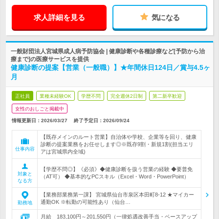
求人詳細を見る
気になる
一般財団法人宮城県成人病予防協会 | 健康診断や各種診療など[予防から治
療まで]の医療サービスを提供
健康診断の提案【営業（一般職）】★年間休日124日／賞与4.5ヶ
月
正社員
業種未経験OK
学歴不問
完全週休2日制
第二新卒歓迎
女性のおしごと掲載中
情報更新日：2026/03/27
終了予定日：
2026/09/24
【既存メインのルート営業】自治体や学校、企業等を回り、健康
診断の提案業務をお任せします◎※既存9割・新規1割(担当エリ
仕事内容
アは宮城県内全域)
【学歴不問◎】《必須》◆健康診断を扱う営業の経験 ◆要普免
対象と
（AT可） ◆基本的なPCスキル（Excel・Word・PowerPoint）
なる方
【業務部業務第一課】 宮城県仙台市泉区本田町8-12 ★マイカー
通勤OK ※転勤の可能性あり（仙台…
勤務地
月給 183,100円～201,550円（一律処遇改善手当・ベースアップ