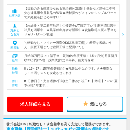
【日勤のみ＆残業少なめ＆完全週休2日制】鉄骨など建物に不可
欠な建築用金属製品の製造★機械操作がメインのシンプルワーク
仕事内容
で未経験もはじめやすい！
【未経験・第二新卒歓迎】◎要普免(AT限定可)／学歴不問◎若手
社員も活躍中 ★異業種出身者が活躍中★資格取得支援＆手当あ
対象と
り★U・Iターン歓迎
なる方
＼転勤なし・マイカー通勤OK(駐車場完備)／ 希望を考慮のう
え、須坂工場または豊野工場に配属いたし…
勤務地
月給20万円以上＋諸手当＋賞与(昨年度実績：4.5ヶ月分)月収例月
収33万円(25歳・残業代含む)※年齢、能力等を考…
給与
8：15～17：15(実働8時間)# ★残業は少なめです。# ★夜勤な
勤務
時間
し！生活リズムも安定させられま…
# 【 休日 】* 完全週休2日制(土日休み)* 祝日# 【 休暇 】* GW* 夏
休日
休暇
季休暇* 年末年…
求人詳細を見る
気になる
株式会社IHN | 転勤なし！★定着率も高く安定して勤務ができます。
東京勤務【理学療法士】20代～30代が活躍中の職場です。