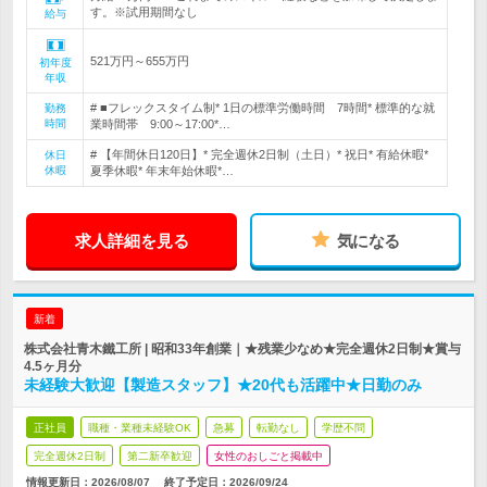
す。※試用期間なし
給与
521万円～655万円
初年度
年収
# ■フレックスタイム制* 1日の標準労働時間 7時間* 標準的な就
勤務
時間
業時間帯 9:00～17:00*…
# 【年間休日120日】* 完全週休2日制（土日）* 祝日* 有給休暇*
休日
休暇
夏季休暇* 年末年始休暇*…
求人詳細を見る
気になる
新着
株式会社青木鐵工所 | 昭和33年創業｜★残業少なめ★完全週休2日制★賞与
4.5ヶ月分
未経験大歓迎【製造スタッフ】★20代も活躍中★日勤のみ
正社員
職種・業種未経験OK
急募
転勤なし
学歴不問
完全週休2日制
第二新卒歓迎
女性のおしごと掲載中
情報更新日：2026/08/07
終了予定日：
2026/09/24