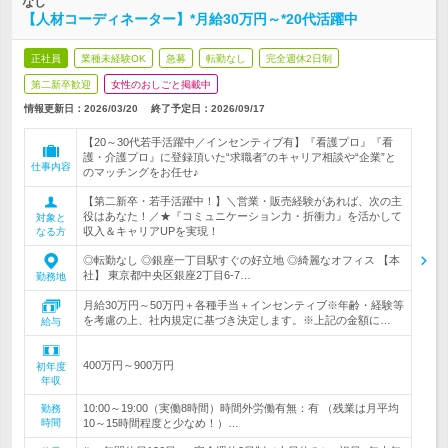
なし
【人材コーディネーター】*月給30万円～*20代活躍中
正社員
業種未経験OK
急募
転勤なし
完全週休2日制
第二新卒歓迎
女性のおしごと掲載中
情報更新日：2026/03/20
終了予定日：
2026/09/17
【20～30代若手活躍中／インセンティブ有】『看護プロ』『看
護・介護プロ』に登録頂いた“求職者”のキャリア相談や“企業”と
仕事内容
のマッチングをお任せ♪
【第二新卒・若手活躍中！】＼営業・販売経験があれば、次の主
役はあなた！／★『コミュニケーション力・折衝力』を活かして
対象と
収入＆キャリアUPを実現！
なる方
◎転勤なし ◎銀座一丁目駅すぐの好立地 ◎綺麗なオフィス 【本
社】 東京都中央区銀座2丁目6-7…
勤務地
月給30万円～50万円＋各種手当＋インセンティブ※年齢・経験等
を考慮の上、社内規定に基づき決定します。※上記の金額に…
給与
400万円～900万円
初年度
年収
10:00～19:00（実働8時間）時間外労働有無：有 （残業は月平均
勤務
時間
10～15時間程度と少なめ！）…