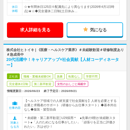
☆★年間休日125日※配属先により異なります(2026年4月1日時
休日
休暇
点)★☆◆完全週休二日制(土日休み…
求人詳細を見る
気になる
株式会社ヒトイキ | 《医療・ヘルスケア業界》＃未経験歓迎＃研修制度あり
＃急成長中
20代活躍中！キャリアアップ×社会貢献【人材コーディネータ
ー】
正社員
職種・業種未経験OK
急募
転勤なし
学歴不問
完全週休2日制
第二新卒歓迎
女性のおしごと掲載中
情報更新日：2026/06/23
終了予定日：
2026/09/21
【ヘルスケア領域での人材支援で社会貢献を】人材を必要とする
企業と求職者のサポート（研修からお仕事スタート）◆基本外出
仕事内容
なし◆服装・髪型自由
＊未経験・第二新卒歓迎│U29採用＊ ●先輩の9割が未経験スタ
ート●「人のためになる仕事がしたい」「頑張りを正当に評価さ
対象と
れたい」方はぜひ！
なる方