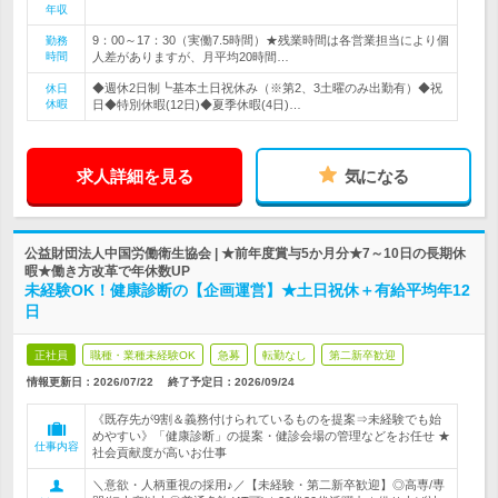
年収
9：00～17：30（実働7.5時間）★残業時間は各営業担当により個
勤務
時間
人差がありますが、月平均20時間…
◆週休2日制┗基本土日祝休み（※第2、3土曜のみ出勤有）◆祝
休日
休暇
日◆特別休暇(12日)◆夏季休暇(4日)…
求人詳細を見る
気になる
公益財団法人中国労働衛生協会 | ★前年度賞与5か月分★7～10日の長期休
暇★働き方改革で年休数UP
未経験OK！健康診断の【企画運営】★土日祝休＋有給平均年12
日
正社員
職種・業種未経験OK
急募
転勤なし
第二新卒歓迎
情報更新日：2026/07/22
終了予定日：
2026/09/24
《既存先が9割＆義務付けられているものを提案⇒未経験でも始
めやすい》「健康診断」の提案・健診会場の管理などをお任せ ★
仕事内容
社会貢献度が高いお仕事
＼意欲・人柄重視の採用♪／【未経験・第二新卒歓迎】◎高専/専