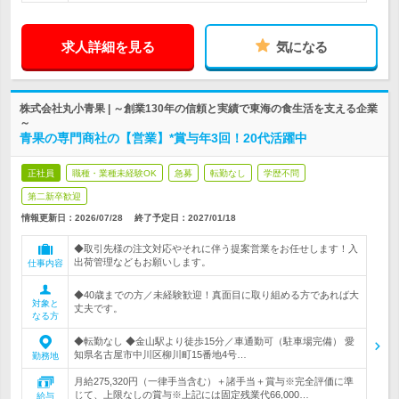
求人詳細を見る
気になる
株式会社丸小青果 | ～創業130年の信頼と実績で東海の食生活を支える企業
～
青果の専門商社の【営業】*賞与年3回！20代活躍中
正社員
職種・業種未経験OK
急募
転勤なし
学歴不問
第二新卒歓迎
情報更新日：2026/07/28
終了予定日：
2027/01/18
◆取引先様の注文対応やそれに伴う提案営業をお任せします！入
出荷管理などもお願いします。
仕事内容
◆40歳までの方／未経験歓迎！真面目に取り組める方であれば大
対象と
丈夫です。
なる方
◆転勤なし ◆金山駅より徒歩15分／車通勤可（駐車場完備） 愛
知県名古屋市中川区柳川町15番地4号…
勤務地
月給275,320円（一律手当含む）＋諸手当＋賞与※完全評価に準
じて、上限なしの賞与※上記には固定残業代66,000…
給与