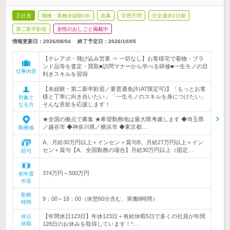
正社員
職種・業種未経験OK
急募
学歴不問
完全週休2日制
第二新卒歓迎
女性のおしごと掲載中
情報更新日：2026/08/04
終了予定日：
2026/10/05
【テレアポ・飛び込み営業 ⇒ 一切なし】お客様宅で着物・ブラ
ンド品等を査定・買取■訪問マナーから学べる研修■一生モノの目
仕事内容
利きスキルを習得
【未経験・第二新卒歓迎／要普通免許(AT限定可)】「もっとお客
様と丁寧に向き合いたい」「一生モノのスキルを身につけたい」
対象と
そんな意欲を応援します！
なる方
★全国の拠点で募集 ★希望勤務地は最大限考慮します ◆埼玉県
／越谷市 ◆神奈川県／横浜市 ◆東京都…
勤務地
A、月給30万円以上＋インセン＋賞与B、月給27万円以上＋イン
セン＋賞与【A、全国勤務の場合】月給30万円以上（固定…
給与
374万円～500万円
初年度
年収
勤務
9：00～18：00（休憩60分含む、実働8時間）
時間
【年間休日123日】年休123日＋有給休暇5日で多くの社員が年間
休日
休暇
128日のお休みを取得しています！*…