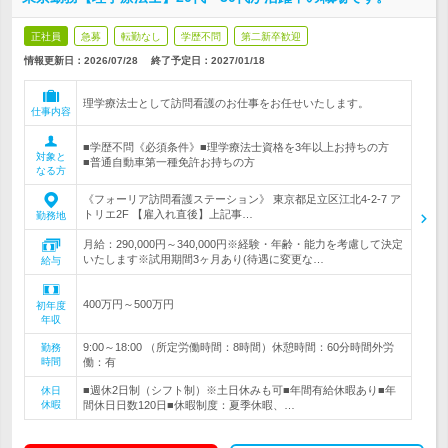
正社員
急募
転勤なし
学歴不問
第二新卒歓迎
情報更新日：2026/07/28
終了予定日：
2027/01/18
理学療法士として訪問看護のお仕事をお任せいたします。
仕事内容
■学歴不問《必須条件》■理学療法士資格を3年以上お持ちの方
対象と
■普通自動車第一種免許お持ちの方
なる方
《フォーリア訪問看護ステーション》 東京都足立区江北4-2-7 ア
トリエ2F 【雇入れ直後】上記事…
勤務地
月給：290,000円～340,000円※経験・年齢・能力を考慮して決定
いたします※試用期間3ヶ月あり(待遇に変更な…
給与
400万円～500万円
初年度
年収
9:00～18:00 （所定労働時間：8時間）休憩時間：60分時間外労
勤務
時間
働：有
■週休2日制（シフト制）※土日休みも可■年間有給休暇あり■年
休日
休暇
間休日日数120日■休暇制度：夏季休暇、…