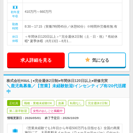
410万円～660万円
初年度
年収
勤務
8:30～17:15（実働7時間45分／休憩60分）※時間外労働有無:有
時間
＜年間休日120日以上＞* 完全週休2日制（土・日・祝）* 有給休
休日
休暇
暇* 夏季休暇（8月13日～8月1…
求人詳細を見る
気になる
株式会社HiiizL | ●完全週休2日制●年間休日120日以上●研修充実
＼鹿児島募集／【営業】未経験歓迎/インセンティブ有/20代活躍
中
正社員
職種・業種未経験OK
急募
転勤なし
完全週休2日制
第二新卒歓迎
女性のおしごと掲載中
情報更新日：2026/05/01
終了予定日：
2026/10/29
《営業未経験でも1年目から年収500万円を目指せる》全国の商業
施設にて、大手飲料水メーカー（ウォーターサーバー）のセール