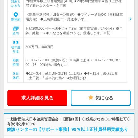
門/短大卒以上◎普通免許(AT可)★20代30代活躍中★借り上げ社
対象と
宅で新たなスタートを応援
なる方
《勤務地選択可／UIターン歓迎》 ◆マイカー通勤OK（無料駐車
場完備） ◆広島県福山市・尾道市いず…
勤務地
月給200,000円～＋諸手当＋年2回（前年度実績：5か月分）※年
齢、経験、スキルなどを考慮のうえ、優遇します。※記…
給与
300万円～400万円
初年度
年収
8：00～17：00（休憩60分）※時期により8：00～17：30／8：
勤務
時間
00～16：00勤務の場合も…
◆12～3月：完全週休2日制（土日祝）◆4～11月：週休2日制
休日
休暇
（土日祝）└基本的に第2・4土曜日がお…
求人詳細を見る
気になる
一般財団法人日本健康管理協会 | 【面接1回】◇残業少なめ◇17時退社可◇
有休消化率100％
健診センターの【サポート事務】99％以上正社員登用実績あり