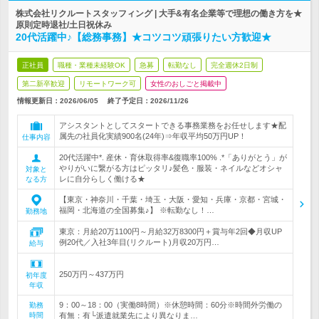
株式会社リクルートスタッフィング | 大手&有名企業等で理想の働き方を★
原則定時退社/土日祝休み
20代活躍中♪【総務事務】★コツコツ頑張りたい方歓迎★
正社員
職種・業種未経験OK
急募
転勤なし
完全週休2日制
第二新卒歓迎
リモートワーク可
女性のおしごと掲載中
情報更新日：2026/06/05
終了予定日：
2026/11/26
アシスタントとしてスタートできる事務業務をお任せします★配
属先の社員化実績900名(24年)⇒年収平均50万円UP！
仕事内容
20代活躍中*. 産休・育休取得率&復職率100% .*「ありがとう」が
やりがいに繋がる方はピッタリ♪髪色・服装・ネイルなどオシャ
対象と
レに自分らしく働ける★
なる方
【東京・神奈川・千葉・埼玉・大阪・愛知・兵庫・京都・宮城・
福岡・北海道の全国募集♪】 ※転勤なし！…
勤務地
東京：月給20万1100円～月給32万8300円＋賞与年2回◆月収UP
例20代／入社3年目(リクルート)月収20万円…
給与
250万円～437万円
初年度
年収
9：00～18：00（実働8時間）※休憩時間：60分※時間外労働の
勤務
時間
有無：有└派遣就業先により異なりま…