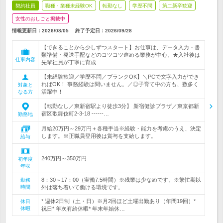
契約社員
職種・業種未経験OK
転勤なし
学歴不問
第二新卒歓迎
女性のおしごと掲載中
情報更新日：2026/08/05
終了予定日：
2026/09/28
【できることから少しずつスタート】お仕事は、データ入力・書
類準備・発送手配などのコツコツ進める業務が中心。★入社後は
仕事内容
先輩社員が丁寧に育成
【未経験歓迎／学歴不問／ブランクOK】＼PCで文字入力ができ
ればOK！ 事務経験は問いません。／◎子育て中の方も、数多く
対象と
活躍中！
なる方
【転勤なし／東新宿駅より徒歩3分】 新宿健診プラザ／東京都新
宿区歌舞伎町2-3-18 ------…
勤務地
月給20万円～29万円＋各種手当※経験・能力を考慮のうえ、決定
します。※正職員登用後は賞与を支給します。
給与
240万円～350万円
初年度
年収
8：30～17：00（実働7.5時間）※残業は少なめです。※繁忙期以
勤務
時間
外は落ち着いて働ける環境です。
* 週休2日制（土・日）※月2回ほど土曜出勤あり（年間19回）*
休日
休暇
祝日* 年次有給休暇* 年末年始休…