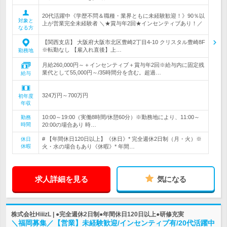
20代活躍中《学歴不問＆職種・業界ともに未経験歓迎！》90％以
対象と
上が営業完全未経験者 ＼★賞与年2回★インセンティブあり！／
なる方
【関西支店】 大阪府大阪市北区豊崎2丁目4-10 クリスタル豊崎8F
※転勤なし 【雇入れ直後】上…
勤務地
月給260,000円～＋インセンティブ＋賞与年2回※給与内に固定残
業代として55,000円～/35時間分を含む。超過…
給与
324万円～700万円
初年度
年収
10:00～19:00（実働8時間/休憩60分）※勤務地により、11:00～
勤務
時間
20:00の場合あり 時…
# 【年間休日120日以上】《休日》* 完全週休2日制（月・火）※
休日
休暇
火・水の場合もあり《休暇》* 年間…
求人詳細を見る
気になる
株式会社HiiizL | ●完全週休2日制●年間休日120日以上●研修充実
＼福岡募集／【営業】未経験歓迎/インセンティブ有/20代活躍中