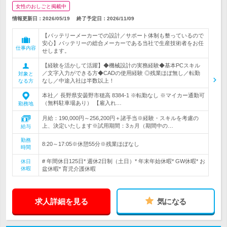
女性のおしごと掲載中
情報更新日：2026/05/19
終了予定日：
2026/11/09
【バッテリーメーカーでの設計／サポート体制も整っているので
安心】バッテリーの総合メーカーである当社で生産技術者をお任
仕事内容
せします。
【経験を活かして活躍】◆機械設計の実務経験◆基本PCスキル
／文字入力ができる方◆CADの使用経験 ◎残業ほぼ無し／転勤
対象と
なし／中途入社は半数以上！
なる方
本社／ 長野県安曇野市穂高 8384-1 ※転勤なし ※マイカー通勤可
（無料駐車場あり） 【雇入れ…
勤務地
月給：190,000円～256,200円＋諸手当※経験・スキルを考慮の
上、決定いたします※試用期間：3ヵ月（期間中の…
給与
勤務
8:20～17:05※休憩55分※残業ほぼなし
時間
# 年間休日125日* 週休2日制（土日）* 年末年始休暇* GW休暇* お
休日
休暇
盆休暇* 育児介護休暇
求人詳細を見る
気になる