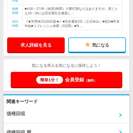
年収
■9:00～17:00（休憩1時間）※繁忙期などはありますが、遅くと
勤務
時間
も19：30には完全退社を徹底し…
《★年間休日120日超★》■完全週休2日（土日休み）■祝日■年末
休日
休暇
年始■リフレッシュ休暇（5日間）■年…
求人詳細を見る
気になる
気になる求人を気になるに保存しよう！
会員登録
簡単1分！
（無料）
関連キーワード
債権回収
債権回収 寮