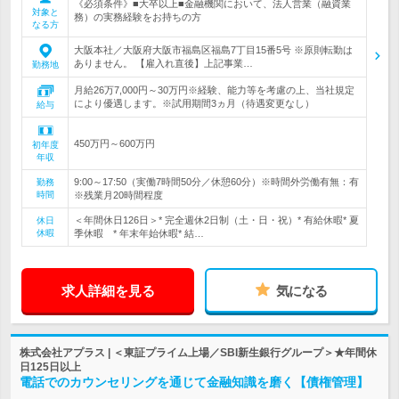
《必須条件》■大卒以上■金融機関において、法人営業（融資業
対象と
務）の実務経験をお持ちの方
なる方
大阪本社／大阪府大阪市福島区福島7丁目15番5号 ※原則転勤は
ありません。 【雇入れ直後】上記事業…
勤務地
月給26万7,000円～30万円※経験、能力等を考慮の上、当社規定
により優遇します。※試用期間3ヵ月（待遇変更なし）
給与
450万円～600万円
初年度
年収
9:00～17:50（実働7時間50分／休憩60分）※時間外労働有無：有
勤務
時間
※残業月20時間程度
＜年間休日126日＞* 完全週休2日制（土・日・祝）* 有給休暇* 夏
休日
休暇
季休暇 * 年末年始休暇* 結…
求人詳細を見る
気になる
株式会社アプラス | ＜東証プライム上場／SBI新生銀行グループ＞★年間休
日125日以上
電話でのカウンセリングを通じて金融知識を磨く【債権管理】