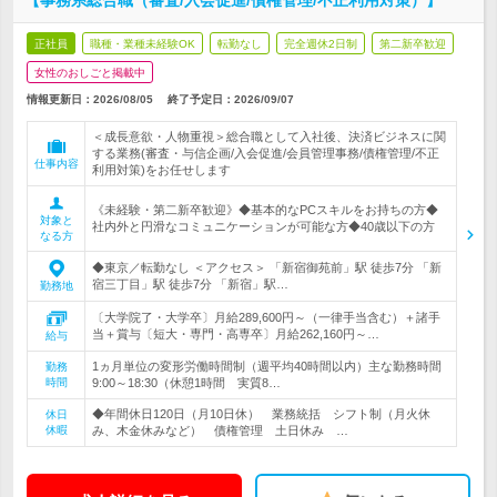
【事務系総合職（審査/入会促進/債権管理/不正利用対策）】
正社員
職種・業種未経験OK
転勤なし
完全週休2日制
第二新卒歓迎
女性のおしごと掲載中
情報更新日：2026/08/05
終了予定日：
2026/09/07
＜成長意欲・人物重視＞総合職として入社後、決済ビジネスに関
する業務(審査・与信企画/入会促進/会員管理事務/債権管理/不正
仕事内容
利用対策)をお任せします
《未経験・第二新卒歓迎》◆基本的なPCスキルをお持ちの方◆
対象と
社内外と円滑なコミュニケーションが可能な方◆40歳以下の方
なる方
◆東京／転勤なし ＜アクセス＞ 「新宿御苑前」駅 徒歩7分 「新
宿三丁目」駅 徒歩7分 「新宿」駅…
勤務地
〔大学院了・大学卒〕月給289,600円～（一律手当含む）＋諸手
当＋賞与〔短大・専門・高専卒〕月給262,160円～…
給与
1ヵ月単位の変形労働時間制（週平均40時間以内）主な勤務時間
勤務
時間
9:00～18:30（休憩1時間 実質8…
◆年間休日120日（月10日休） 業務統括 シフト制（月火休
休日
休暇
み、木金休みなど） 債権管理 土日休み …