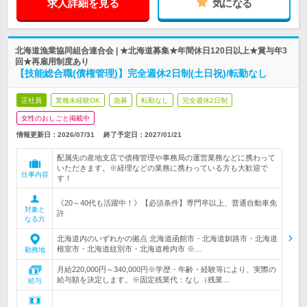
求人詳細を見る
気になる
北海道漁業協同組合連合会 | ★北海道募集★年間休日120日以上★賞与年3
回★再雇用制度あり
【技能総合職(債権管理)】完全週休2日制(土日祝)/転勤なし
正社員
業種未経験OK
急募
転勤なし
完全週休2日制
女性のおしごと掲載中
情報更新日：2026/07/31
終了予定日：
2027/01/21
配属先の産地支店で債権管理や事務局の運営業務などに携わって
いただきます。※経理などの業務に携わっている方も大歓迎で
仕事内容
す！
《20～40代も活躍中！》【必須条件】専門卒以上、普通自動車免
対象と
許
なる方
北海道内のいずれかの拠点 北海道函館市・北海道釧路市・北海道
根室市・北海道紋別市・北海道稚内市 ※…
勤務地
月給220,000円～340,000円※学歴・年齢・経験等により、実際の
給与額を決定します。※固定残業代：なし（残業…
給与