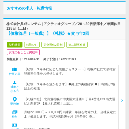
おすすめの求人・転職情報
株式会社共成レンテム | アクティオグループ／20～30代活躍中／年間休日
125日（土日）
【債権管理（一般職）】《札幌》★賞与年2回
契約社員
転勤なし
完全週休2日制
第二新卒歓迎
女性のおしごと掲載中
情報更新日：2026/07/31
終了予定日：
2027/01/21
【経験・スキルに応じた業務からスタート】札幌本社にて債権管
理業務全般をお任せします。
仕事内容
【経験・スキルを活かせます】◆経理の実務経験 ◆日商簿記2級
対象と
以上の知識
なる方
【札幌本社】 北海道札幌市中央区大通西10丁目4番地133 南大通
ビル新館3F 【雇入れ直後】上記…
勤務地
月給220,000円～300,000円※経験・年齢を考慮の上、当社規定に
より優遇します。※試用期間6ヶ月（同条件）※…
給与