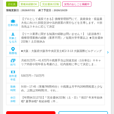
正社員
業種未経験OK
完全週休2日制
女性のおしごと掲載中
情報更新日：2026/07/31
終了予定日：
2026/10/29
【プロとして成長できる】債権管理部門にて、資産保全・収益最
大化に向けた回収交渉や法的措置の実行などを主導します。※担
仕事内容
当先はスキルに応じて決定
【リース業界に関する知識や経験は問いません！】《必須条件》
債権管理業務の経験（業界不問）／短期大学卒業以上 ★完全週休
対象と
2日制！土日祝休み
なる方
■大阪：大阪府大阪市中央区安土町2-3-13 大阪国際ビルディング
勤務地
月給31万円～41.8万円※残業手当は別途支給（1分単位）※キャ
リア内容や現年収を考慮の上、社内規程に準じて決定しま…
給与
530万円～710万円
初年度
年収
9:00～17:45（実働7時間45分）※残業は月平均20時間程度と少な
勤務
時間
め。上限は35時間/月。それ…
【年間休日127日】* 完全週休2日制（土・日）* 祝日* 年末年始休
休日
休暇
暇* 夏季休暇* 有給休暇（半…