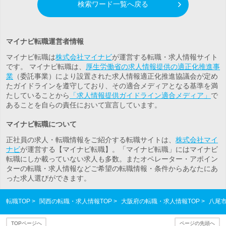
検索ワード一覧へ戻る
マイナビ転職運営者情報
マイナビ転職は
株式会社マイナビ
が運営する転職・求人情報サイト
です。 マイナビ転職は、
厚生労働省の求人情報提供の適正化推進事
業
（委託事業）により設置された求人情報適正化推進協議会が定め
たガイドラインを遵守しており、その適合メディアとなる基準を満
たしていることから
「求人情報提供ガイドライン適合メディア」
で
あることを自らの責任において宣言しています。
マイナビ転職について
正社員の求人・転職情報をご紹介する転職サイトは、
株式会社マイ
ナビ
が運営する【マイナビ転職】。「マイナビ転職」にはマイナビ
転職にしか載っていない求人も多数。また
オペレーター・アポイン
ター
の転職・求人情報などご希望の転職情報・条件からあなたにあ
った求人選びができます。
転職TOP
関西の転職・求人情報TOP
大阪府の転職・求人情報TOP
八尾
TOPページへ
ページの先頭へ