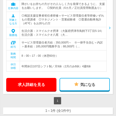
障がいをお持ちの方がその人らしく力を発揮できるように、 支援
をお願いします。 ◎契約社員（6カ月／正社員登用制度あり）
仕事内容
◎相談支援従事者初任者研修＋サービス管理責任者等研修いずれ
もの受講者 ◎マネジメント・営業経験者 ◎普通自動車免許
対象と
（AT可）をお持ちの方
なる方
生活介護：スマイルクオ摂津 （大阪府摂津市鳥飼下3丁目5-14）
生活介護：スマイルクオ八尾 （大…
勤務地
サービス管理責任者月給：350,000円～ ※一律手当含む＜内訳
＞基本給：185,000円職務手当：88,000円（…
給与
勤務
8：00～17：00（休憩60分）
時間
休日
年間休日107日シフト制／月9休（2月のみ8休）4週8休
休暇
求人詳細を見る
気になる
1
1～1件 (全1件中)