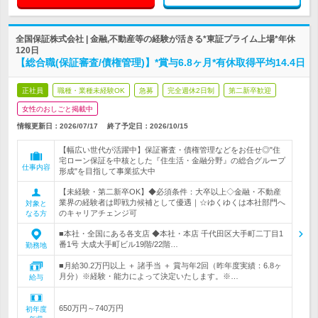
全国保証株式会社 | 金融,不動産等の経験が活きる*東証プライム上場*年休
120日
【総合職(保証審査/債権管理)】*賞与6.8ヶ月*有休取得平均14.4日
正社員
職種・業種未経験OK
急募
完全週休2日制
第二新卒歓迎
女性のおしごと掲載中
情報更新日：2026/07/17
終了予定日：
2026/10/15
【幅広い世代が活躍中】保証審査・債権管理などをお任せ◎"住
宅ローン保証を中核とした『住生活・金融分野』の総合グループ
仕事内容
形成"を目指して事業拡大中
【未経験・第二新卒OK】◆必須条件：大卒以上◇金融・不動産
業界の経験者は即戦力候補として優遇｜☆ゆくゆくは本社部門へ
対象と
のキャリアチェンジ可
なる方
■本社・全国にある各支店 ◆本社・本店 千代田区大手町二丁目1
番1号 大成大手町ビル19階/22階…
勤務地
■月給30.2万円以上 ＋ 諸手当 ＋ 賞与年2回（昨年度実績：6.8ヶ
月分）※経験・能力によって決定いたします。※…
給与
650万円～740万円
初年度