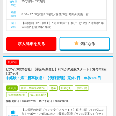
350万円～530万円
初年度
年収
勤務
8:30～17:00(実働7.5時間／休憩60分)時間外労働：有
時間
【年間休日120日以上】* 完全週休二日制(土日)* 祝日* 地方祭* 年
休日
休暇
末年始* お盆休暇* 年次…
求人詳細を見る
気になる
残り3日
ビアイジ株式会社 | 【帯広転勤無し】95%が未経験スタート｜賞与年2回
3.27ヶ月
未経験・第二新卒歓迎！【債権管理】完休2日｜年休126日
正社員
職種・業種未経験OK
急募
転勤なし
学歴不問
完全週休2日制
第二新卒歓迎
情報更新日：2026/07/29
終了予定日：
2026/08/10
【12週間の教育プランで安心スタート！】返済に関してお悩みの
方をサポート／解決に向けて最適な返済プランの提案をお任せ！