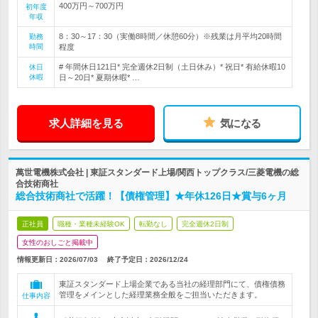
400万円～700万円
初年度
年収
8：30～17：30（実働8時間／休憩60分）※残業は月平均20時間
勤務
時間
程度
# 年間休日121日* 完全週休2日制（土日休み）* 祝日* 有給休暇10
休日
休暇
日～20日* 夏期休暇* …
求人詳細を見る
気になる
萬世電機株式会社 | 東証スタンダード上場/関西トップクラス/三菱電機の総
合技術商社
総合技術商社で活躍！【債権管理】★年休126日★賞与6ヶ月
正社員
職種・業種未経験OK
転勤なし
完全週休2日制
女性のおしごと掲載中
情報更新日：2026/07/03
終了予定日：
2026/12/24
東証スタンダード上場企業である当社の経理部門にて、債権債務
管理をメインとした経理業務全般をご担当いただきます。
仕事内容