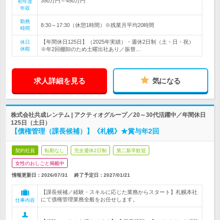
350万円～450万円
初年度
年収
勤務
8:30～17:30（休憩1時間）※残業月平均20時間
時間
【年間休日125日】（2025年実績）・週休2日制（土・日・祝）
休日
休暇
※年2回棚卸のため土曜出社あり／振替…
求人詳細を見る
気になる
株式会社共成レンテム | アクティオグループ／20～30代活躍中／年間休日
125日（土日）
【債権管理（課長候補）】《札幌》★賞与年2回
契約社員
転勤なし
完全週休2日制
第二新卒歓迎
女性のおしごと掲載中
情報更新日：2026/07/31
終了予定日：
2027/01/21
【課長候補／経験・スキルに応じた業務からスタート】札幌本社
にて債権管理業務全般をお任せします。
仕事内容