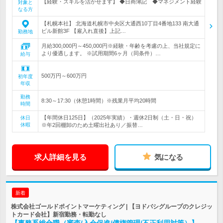
【経験・スキルを活かせます】 ◆日商簿記 ◆マネジメント経験
対象と
なる方
【札幌本社】 北海道札幌市中央区大通西10丁目4番地133 南大通
ビル新館3F 【雇入れ直後】上記…
勤務地
月給300,000円～450,000円※経験・年齢を考慮の上、当社規定に
より優遇します。 ※試用期間6ヶ月（同条件）…
給与
500万円～600万円
初年度
年収
勤務
8:30～17:30（休憩1時間）※残業月平均20時間
時間
【年間休日125日】（2025年実績）・週休2日制（土・日・祝）
休日
休暇
※年2回棚卸のため土曜出社あり／振替…
求人詳細を見る
気になる
新着
株式会社ゴールドポイントマーケティング | 【ヨドバシグループのクレジッ
トカード会社】新宿勤務・転勤なし