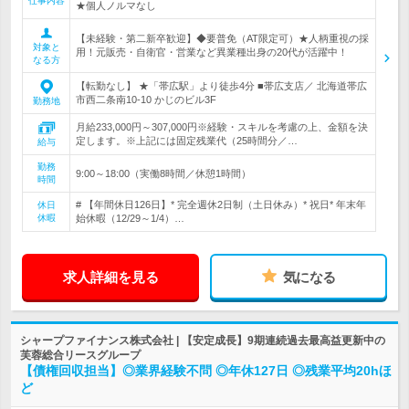
仕事内容
★個人ノルマなし
【未経験・第二新卒歓迎】◆要普免（AT限定可）★人柄重視の採
対象と
用！元販売・自衛官・営業など異業種出身の20代が活躍中！
なる方
【転勤なし】 ★「帯広駅」より徒歩4分 ■帯広支店／ 北海道帯広
市西二条南10-10 かじのビル3F
勤務地
月給233,000円～307,000円※経験・スキルを考慮の上、金額を決
定します。※上記には固定残業代（25時間分／…
給与
勤務
9:00～18:00（実働8時間／休憩1時間）
時間
# 【年間休日126日】* 完全週休2日制（土日休み）* 祝日* 年末年
休日
休暇
始休暇（12/29～1/4）…
求人詳細を見る
気になる
シャープファイナンス株式会社 | 【安定成長】9期連続過去最高益更新中の
芙蓉総合リースグループ
【債権回収担当】◎業界経験不問 ◎年休127日 ◎残業平均20hほ
ど