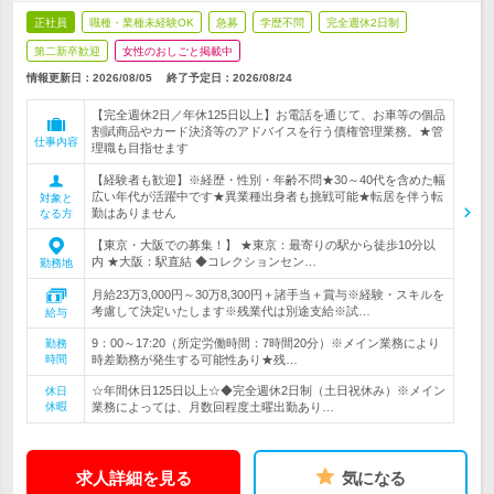
正社員
職種・業種未経験OK
急募
学歴不問
完全週休2日制
第二新卒歓迎
女性のおしごと掲載中
情報更新日：2026/08/05
終了予定日：
2026/08/24
【完全週休2日／年休125日以上】お電話を通じて、お車等の個品
割賦商品やカード決済等のアドバイスを行う債権管理業務。★管
仕事内容
理職も目指せます
【経験者も歓迎】※経歴・性別・年齢不問★30～40代を含めた幅
広い年代が活躍中です★異業種出身者も挑戦可能★転居を伴う転
対象と
勤はありません
なる方
【東京・大阪での募集！】 ★東京：最寄りの駅から徒歩10分以
内 ★大阪：駅直結 ◆コレクションセン…
勤務地
月給23万3,000円～30万8,300円＋諸手当＋賞与※経験・スキルを
考慮して決定いたします※残業代は別途支給※試…
給与
9：00～17:20（所定労働時間：7時間20分）※メイン業務により
勤務
時間
時差勤務が発生する可能性あり★残…
☆年間休日125日以上☆◆完全週休2日制（土日祝休み）※メイン
休日
休暇
業務によっては、月数回程度土曜出勤あり…
求人詳細を見る
気になる