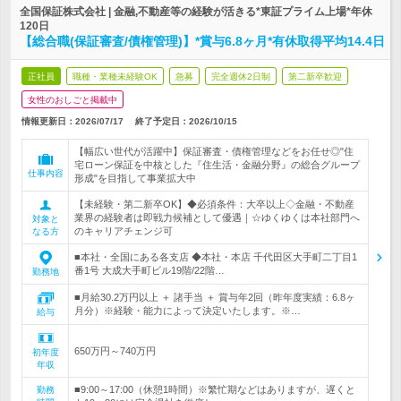
全国保証株式会社 | 金融,不動産等の経験が活きる*東証プライム上場*年休
120日
【総合職(保証審査/債権管理)】*賞与6.8ヶ月*有休取得平均14.4日
正社員
職種・業種未経験OK
急募
完全週休2日制
第二新卒歓迎
女性のおしごと掲載中
情報更新日：2026/07/17
終了予定日：
2026/10/15
【幅広い世代が活躍中】保証審査・債権管理などをお任せ◎"住
宅ローン保証を中核とした『住生活・金融分野』の総合グループ
仕事内容
形成"を目指して事業拡大中
【未経験・第二新卒OK】◆必須条件：大卒以上◇金融・不動産
業界の経験者は即戦力候補として優遇｜☆ゆくゆくは本社部門へ
対象と
のキャリアチェンジ可
なる方
■本社・全国にある各支店 ◆本社・本店 千代田区大手町二丁目1
番1号 大成大手町ビル19階/22階…
勤務地
■月給30.2万円以上 ＋ 諸手当 ＋ 賞与年2回（昨年度実績：6.8ヶ
月分）※経験・能力によって決定いたします。※…
給与
650万円～740万円
初年度
年収
■9:00～17:00（休憩1時間）※繁忙期などはありますが、遅くと
勤務