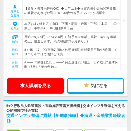
【業界・業種未経験OK】◆大卒以上◆提案営業や金融関連業務
対象と
の経験があれば歓迎◇20・30代の若手メンバーが活躍中
なる方
本店および5支店（山口・下関・周南・岩国・宇部） 本店：山口
県山口市中央4-5-16 山口県商工会…
勤務地
月給269,300円～373,700円 ＋ 諸手当※年齢、経験、能力を考慮
の上、優遇します。※試用期間3ヶ月あり。(…
給与
8：45～17：00(実働7.25h／休憩1時間)※残業月平均4.5時間。メ
勤務
時間
リハリをつけて働ける環境…
# ―― 年間休日123日 ――* 完全週休2日制(土・日)* 祝日* 夏季休
休日
休暇
暇（6日）* 年末年始…
求人詳細を見る
気になる
独立行政法人鉄道建設・運輸施設整備支援機構 | 交通インフラ整備を支える
公的機関で社会貢献
交通インフラ整備に貢献【船舶事務職】◆海運・金融業界経験者
◎