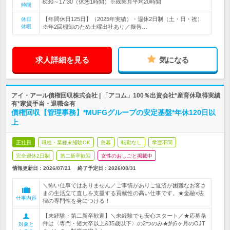
8:30～17:30（休憩1時間）※残業月平均20時間
時間
【年間休日125日】（2025年実績）・週休2日制（土・日・祝）
休日
休暇
※年2回棚卸のため土曜出社あり／振替…
求人詳細を見る
気になる
アイ・アール債権回収株式会社 | 「アコム」100％出資会社*産育休取得実績
有*家賃手当・退職金有
債権回収【管理事務】*MUFGグループの安定基盤*年休120日以
上
正社員
職種・業種未経験OK
急募
転勤なし
学歴不問
完全週休2日制
第二新卒歓迎
女性のおしごと掲載中
情報更新日：2026/07/21
終了予定日：
2026/08/31
＼怖い仕事ではありません／ご事情がありご返済が困難なお客さ
まの生活立て直しを支援する貢献性の高い仕事です。★金融×法
仕事内容
律の専門性を身につける！
【未経験・第二新卒歓迎】＼未経験でも安心スタート／★応募条
件は〈専門・短大卒以上&35歳以下〉の2つのみ★約6ヶ月のOJT
対象と