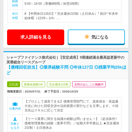
勤務
9:00～18:00（実働8時間／休憩1時間）
時間
# 【年間休日126日】* 完全週休2日制（土日休み）* 祝日* 年末年
休日
休暇
始休暇（12/29～1/4）…
求人詳細を見る
気になる
シャープファイナンス株式会社 | 【安定成長】9期連続過去最高益更新中の
芙蓉総合リースグループ
【債権回収担当】◎業界経験不問 ◎年休127日 ◎残業平均20hほ
ど
正社員
業種未経験OK
完全週休2日制
女性のおしごと掲載中
情報更新日：2026/07/31
終了予定日：
2026/10/29
【プロとして成長できる】債権管理部門にて、資産保全・収益最
大化に向けた回収交渉や法的措置の実行などを主導します。※担
仕事内容
当先はスキルに応じて決定
【リース業界に関する知識や経験は問いません！】《必須条件》
債権管理業務の経験（業界不問）／短期大学卒業以上 ★完全週休
対象と
2日制！土日祝休み
なる方