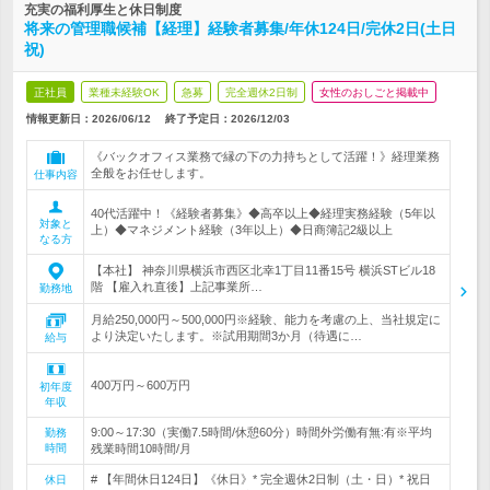
充実の福利厚生と休日制度
将来の管理職候補【経理】経験者募集/年休124日/完休2日(土日
祝)
正社員
業種未経験OK
急募
完全週休2日制
女性のおしごと掲載中
情報更新日：2026/06/12
終了予定日：
2026/12/03
《バックオフィス業務で縁の下の力持ちとして活躍！》経理業務
全般をお任せします。
仕事内容
40代活躍中！《経験者募集》◆高卒以上◆経理実務経験（5年以
対象と
上）◆マネジメント経験（3年以上）◆日商簿記2級以上
なる方
【本社】 神奈川県横浜市西区北幸1丁目11番15号 横浜STビル18
階 【雇入れ直後】上記事業所…
勤務地
月給250,000円～500,000円※経験、能力を考慮の上、当社規定に
より決定いたします。※試用期間3か月（待遇に…
給与
400万円～600万円
初年度
年収
9:00～17:30（実働7.5時間/休憩60分）時間外労働有無:有※平均
勤務
時間
残業時間10時間/月
# 【年間休日124日】《休日》* 完全週休2日制（土・日）* 祝日
休日