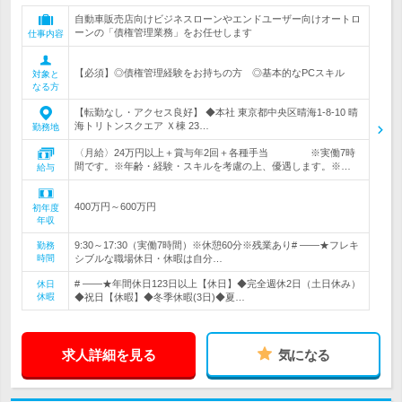
自動車販売店向けビジネスローンやエンドユーザー向けオートロ
ーンの「債権管理業務」をお任せします
仕事内容
【必須】◎債権管理経験をお持ちの方 ◎基本的なPCスキル
対象と
なる方
【転勤なし・アクセス良好】 ◆本社 東京都中央区晴海1-8-10 晴
海トリトンスクエア Ｘ棟 23…
勤務地
〈月給〉24万円以上＋賞与年2回＋各種手当 ※実働7時
間です。※年齢・経験・スキルを考慮の上、優遇します。※…
給与
400万円～600万円
初年度
年収
9:30～17:30（実働7時間）※休憩60分※残業あり# ――★フレキ
勤務
時間
シブルな職場休日・休暇は自分…
# ――★年間休日123日以上【休日】◆完全週休2日（土日休み）
休日
休暇
◆祝日【休暇】◆冬季休暇(3日)◆夏…
求人詳細を見る
気になる