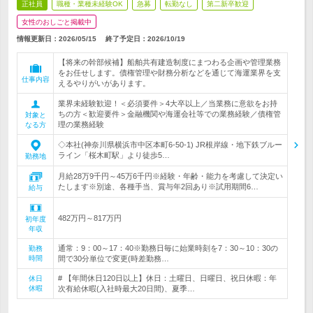
正社員
職種・業種未経験OK
急募
転勤なし
第二新卒歓迎
女性のおしごと掲載中
情報更新日：2026/05/15
終了予定日：
2026/10/19
【将来の幹部候補】船舶共有建造制度にまつわる企画や管理業務
をお任せします。債権管理や財務分析などを通じて海運業界を支
仕事内容
えるやりがいがあります。
業界未経験歓迎！＜必須要件＞4大卒以上／当業務に意欲をお持
ちの方＜歓迎要件＞金融機関や海運会社等での業務経験／債権管
対象と
理の業務経験
なる方
◇本社(神奈川県横浜市中区本町6-50-1) JR根岸線・地下鉄ブルー
ライン「桜木町駅」より徒歩5…
勤務地
月給28万9千円～45万6千円※経験・年齢・能力を考慮して決定い
たします※別途、各種手当、賞与年2回あり※試用期間6…
給与
482万円～817万円
初年度
年収
通常：9：00～17：40※勤務日毎に始業時刻を7：30～10：30の
勤務
時間
間で30分単位で変更(時差勤務…
# 【年間休日120日以上】休日：土曜日、日曜日、祝日休暇：年
休日
休暇
次有給休暇(入社時最大20日間)、夏季…