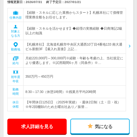
情報更新日：2026/07/31
終了予定日：
2027/01/21
【経験・スキルに応じた業務からスタート】札幌本社にて債権管
理業務全般をお任せします。
仕事内容
【経験・スキルを活かせます】◆経理の実務経験 ◆日商簿記2級
対象と
以上の知識
なる方
【札幌本社】 北海道札幌市中央区大通西10丁目4番地133 南大通
ビル新館3F 【雇入れ直後】上記…
勤務地
月給220,000円～300,000円※経験・年齢を考慮の上、当社規定に
より優遇します。※試用期間6ヶ月（同条件）※…
給与
350万円～450万円
初年度
年収
勤務
8:30～17:30（休憩1時間）※残業月平均20時間
時間
【年間休日125日】（2025年実績）・週休2日制（土・日・祝）
休日
休暇
※年2回棚卸のため土曜出社あり／振替…
求人詳細を見る
気になる