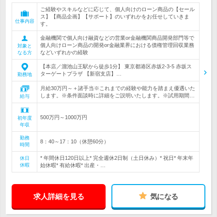
ご経験やスキルなどに応じて、個人向けのローン商品の【セール
ス】【商品企画】【サポート】のいずれかをお任せしていきま
仕事内容
す。
金融機関で個人向け融資などの営業or金融機関商品開発部門等で
個人向けローン商品の開発or金融業界における債権管理回収業務
対象と
などいずれかの経験
なる方
【本店／溜池山王駅から徒歩1分】 東京都港区赤坂2-3-5 赤坂ス
ターゲートプラザ 【新宿支店】…
勤務地
月給30万円～＋諸手当※これまでの経験や能力を踏まえ優遇いた
します。※条件面談時に詳細をご説明いたします。※試用期間…
給与
500万円～1000万円
初年度
年収
勤務
8：40～17：10（休憩60分）
時間
* 年間休日120日以上* 完全週休2日制（土日休み）* 祝日* 年末年
休日
休暇
始休暇* 有給休暇* 出産・…
求人詳細を見る
気になる