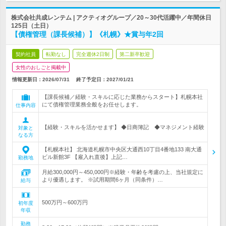
株式会社共成レンテム | アクティオグループ／20～30代活躍中／年間休日
125日（土日）
【債権管理（課長候補）】《札幌》★賞与年2回
契約社員
転勤なし
完全週休2日制
第二新卒歓迎
女性のおしごと掲載中
情報更新日：2026/07/31
終了予定日：
2027/01/21
【課長候補／経験・スキルに応じた業務からスタート】札幌本社
にて債権管理業務全般をお任せします。
仕事内容
【経験・スキルを活かせます】 ◆日商簿記 ◆マネジメント経験
対象と
なる方
【札幌本社】 北海道札幌市中央区大通西10丁目4番地133 南大通
ビル新館3F 【雇入れ直後】上記…
勤務地
月給300,000円～450,000円※経験・年齢を考慮の上、当社規定に
より優遇します。 ※試用期間6ヶ月（同条件）…
給与
500万円～600万円
初年度
年収
勤務