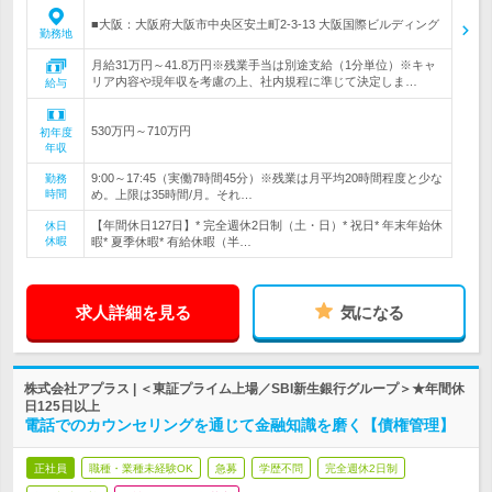
■大阪：大阪府大阪市中央区安土町2-3-13 大阪国際ビルディング
勤務地
月給31万円～41.8万円※残業手当は別途支給（1分単位）※キャ
リア内容や現年収を考慮の上、社内規程に準じて決定しま…
給与
530万円～710万円
初年度
年収
9:00～17:45（実働7時間45分）※残業は月平均20時間程度と少な
勤務
時間
め。上限は35時間/月。それ…
【年間休日127日】* 完全週休2日制（土・日）* 祝日* 年末年始休
休日
休暇
暇* 夏季休暇* 有給休暇（半…
求人詳細を見る
気になる
株式会社アプラス | ＜東証プライム上場／SBI新生銀行グループ＞★年間休
日125日以上
電話でのカウンセリングを通じて金融知識を磨く【債権管理】
正社員
職種・業種未経験OK
急募
学歴不問
完全週休2日制