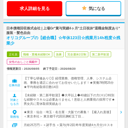
求人詳細を見る
気になる
日本債権回収株式会社 | 上場Gr*賞与実績4ヶ月*土日祝休*退職金制度あり*
服装・髪色自由
オリコグループの【総合職】☆年休123日☆残業月14h程度☆残
業少
正社員
職種・業種未経験OK
急募
完全週休2日制
第二新卒歓迎
女性のおしごと掲載中
情報更新日：2026/08/05
終了予定日：
2026/08/20
【丁寧な研修あり◎】経理業務、債権管理、人事、システム企
画、事務を適正に合わせてお任せいたします！★実働7時間25分
仕事内容
★平均有給取得日数14日
【未経験・第二新卒歓迎】◆大卒以上◆40歳以下の方(※)◎特別
な経験やスキルは必要ありません！意欲と人柄重視の採用です★
対象と
男女共に育休取得実績あり
なる方
★東京・仙台・埼玉・名古屋・大阪での募集！ 【雇入れ直後】
＜東京本社＞ 東京都千代田区麹町五丁目…
勤務地
月給25万円～＋諸手当 ＋賞与(年2回:昨年度実績4カ月分)※スキ