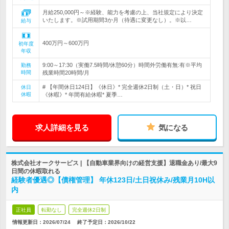
月給250,000円～※経験、能力を考慮の上、当社規定により決定
いたします。※試用期間3か月（待遇に変更なし）。※以…
給与
400万円～600万円
初年度
年収
9:00～17:30（実働7.5時間/休憩60分）時間外労働有無:有※平均
勤務
時間
残業時間20時間/月
# 【年間休日124日】《休日》* 完全週休2日制（土・日）* 祝日
休日
休暇
《休暇》* 年間有給休暇* 夏季…
求人詳細を見る
気になる
株式会社オークサービス | 【自動車業界向けの経営支援】退職金あり/最大9
日間の休暇取れる
経験者優遇◎【債権管理】 年休123日/土日祝休み/残業月10H以
内
正社員
転勤なし
完全週休2日制
情報更新日：2026/07/24
終了予定日：
2026/10/22