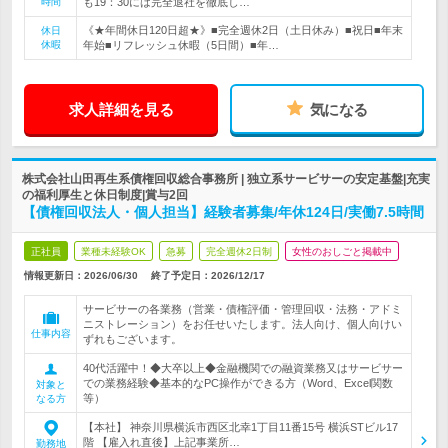
時間
も19：30には完全退社を徹底し…
《★年間休日120日超★》■完全週休2日（土日休み）■祝日■年末
休日
休暇
年始■リフレッシュ休暇（5日間）■年…
求人詳細を見る
気になる
株式会社山田再生系債権回収総合事務所 | 独立系サービサーの安定基盤|充実
の福利厚生と休日制度|賞与2回
【債権回収法人・個人担当】経験者募集/年休124日/実働7.5時間
正社員
業種未経験OK
急募
完全週休2日制
女性のおしごと掲載中
情報更新日：2026/06/30
終了予定日：
2026/12/17
サービサーの各業務（営業・債権評価・管理回収・法務・アドミ
ニストレーション）をお任せいたします。法人向け、個人向けい
仕事内容
ずれもございます。
40代活躍中！◆大卒以上◆金融機関での融資業務又はサービサー
での業務経験◆基本的なPC操作ができる方（Word、Excel関数
対象と
等）
なる方
【本社】 神奈川県横浜市西区北幸1丁目11番15号 横浜STビル17
階 【雇入れ直後】上記事業所…
勤務地