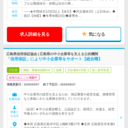
時間
ブルな職場休日・休暇は自分の希…
――★年間休日123日以上【休日】◆完全週休2日（土日休み）◆
休日
休暇
祝日【休暇】◆冬季休暇(3日)◆夏季休…
求人詳細を見る
気になる
広島県信用保証協会 | 広島県の中小企業等を支える公的機関
「信用保証」により中小企業等をサポート【総合職】
正社員
職種・業種未経験OK
急募
完全週休2日制
第二新卒歓迎
女性のおしごと掲載中
情報更新日：2026/05/07
終了予定日：
2026/08/27
中小企業等の経営を支えるため、保証審査や経営支援、債権管理
など多岐にわたる業務を担当していただきます。
仕事内容
《必須》■ 中小企業診断士、公認会計士、税理士、弁護士、経営
対象と
学修士のいずれかの資格を有する方
なる方
◆本所 広島県広島市中区上幟町3番27号 ◆支所 広島県呉市本通4