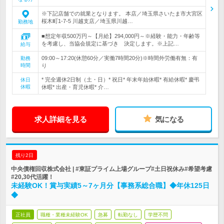
※下記店舗での就業となります。 本店／埼玉県さいたま市大宮区
桜木町1-7-5 川越支店／埼玉県川越…
勤務地
■想定年収500万円～【月給】294,000円～※経験・能力・年齢等
を考慮し、当協会規定に基づき 決定します。※上記…
給与
09:00～17:20(休憩60分／実働7時間20分)※時間外労働有無：有
勤務
時間
り
* 完全週休2日制（土・日）* 祝日* 年末年始休暇* 有給休暇* 慶弔
休日
休暇
休暇* 出産・育児休暇* 介…
求人詳細を見る
気になる
残り2日
中央債権回収株式会社 | #東証プライム上場グループ#土日祝休み#希望考慮
#20,30代活躍！
未経験OK！賞与実績5～7ヶ月分【事務系総合職】◆年休125日
◆
正社員
職種・業種未経験OK
急募
転勤なし
学歴不問