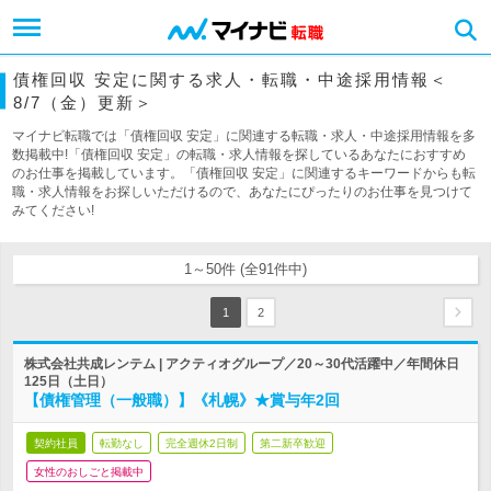
債権回収 安定に関する求人・転職・中途採用情報＜
8/7（金）更新＞
マイナビ転職では「債権回収 安定」に関連する転職・求人・中途採用情報を多
数掲載中!「債権回収 安定」の転職・求人情報を探しているあなたにおすすめ
のお仕事を掲載しています。「債権回収 安定」に関連するキーワードからも転
職・求人情報をお探しいただけるので、あなたにぴったりのお仕事を見つけて
みてください!
1～50件 (全91件中)
1
2
株式会社共成レンテム | アクティオグループ／20～30代活躍中／年間休日
125日（土日）
【債権管理（一般職）】《札幌》★賞与年2回
契約社員
転勤なし
完全週休2日制
第二新卒歓迎
女性のおしごと掲載中