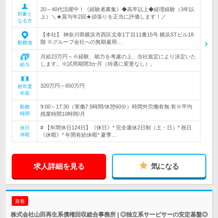
20～40代活躍中！《経験者募集》◆高卒以上◆経理経験（3年以
対象と
上）＼★賞与年2回★頑張りを正当に評価します！／
なる方
【本社】 神奈川県横浜市西区北幸1丁目11番15号 横浜STビル18
階 ※グループ会社への無期雇用…
勤務地
月給23万円～※経験、能力を考慮の上、当社規定により決定いた
します。※試用期間3か月（待遇に変更なし）。
給与
320万円～650万円
初年度
年収
9:00～17:30（実働7.5時間/休憩60分）時間外労働有無:有※平均
勤務
時間
残業時間10時間/月
# 【年間休日124日】《休日》* 完全週休2日制（土・日）* 祝日
休日
休暇
《休暇》* 年間有給休暇* 夏季…
求人詳細を見る
気になる
新着
株式会社山田再生系債権回収総合事務所 | ◎独立系サービサーの安定基盤◎