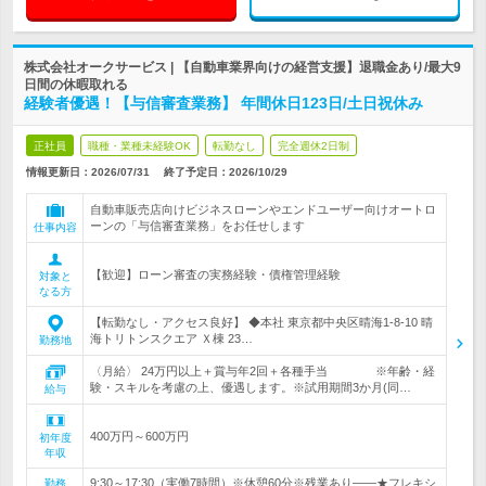
株式会社オークサービス | 【自動車業界向けの経営支援】退職金あり/最大9
日間の休暇取れる
経験者優遇！【与信審査業務】 年間休日123日/土日祝休み
正社員
職種・業種未経験OK
転勤なし
完全週休2日制
情報更新日：2026/07/31
終了予定日：
2026/10/29
自動車販売店向けビジネスローンやエンドユーザー向けオートロ
ーンの「与信審査業務」をお任せします
仕事内容
【歓迎】ローン審査の実務経験・債権管理経験
対象と
なる方
【転勤なし・アクセス良好】 ◆本社 東京都中央区晴海1-8-10 晴
海トリトンスクエア Ｘ棟 23…
勤務地
〈月給〉 24万円以上＋賞与年2回＋各種手当 ※年齢・経
験・スキルを考慮の上、優遇します。※試用期間3か月(同…
給与
400万円～600万円
初年度
年収
9:30～17:30（実働7時間）※休憩60分※残業あり――★フレキシ
勤務