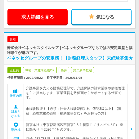
求人詳細を見る
気になる
新着
株式会社ベネッセスタイルケア | ベネッセグループならではの安定基盤と福
利厚生が魅力です。
ベネッセグループの安定感！【財務経理スタッフ】未経験募集★
正社員
職種・業種未経験OK
急募
第二新卒歓迎
情報更新日：2026/05/22
終了予定日：
2026/11/05
介護事業を支える財務経理部で、介護保険の請求業務や債権管理
を主に担当します。事業運営を数値面からサポートする仕事で
仕事内容
す。
未経験歓迎！【必須：社会人経験3年以上、簿記3級以上】【歓
対象と
迎：経理業務の経験（補助業務含む）をお持ちの方】
なる方
新宿本社（東京都新宿区西新宿2-3-1 新宿モノリスビル５F） ※
転勤あり ※2026年4月のグル…
勤務地
月給: 283,788円～318,050円※年齢、経験などを考慮の上決定※