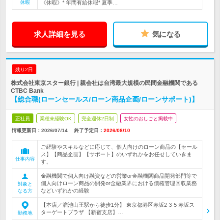
休暇
《休暇》* 年間有給休暇* 夏季…
求人詳細を見る
気になる
残り2日
株式会社東京スター銀行 | 親会社は台湾最大規模の民間金融機関である
CTBC Bank
【総合職(ローンセールス/ローン商品企画/ローンサポート)】
正社員
業種未経験OK
完全週休2日制
女性のおしごと掲載中
情報更新日：2026/07/14
終了予定日：
2026/08/10
ご経験やスキルなどに応じて、個人向けのローン商品の【セール
ス】【商品企画】【サポート】のいずれかをお任せしていきま
仕事内容
す。
金融機関で個人向け融資などの営業or金融機関商品開発部門等で
個人向けローン商品の開発or金融業界における債権管理回収業務
対象と
などいずれかの経験
なる方
【本店／溜池山王駅から徒歩1分】 東京都港区赤坂2-3-5 赤坂ス
ターゲートプラザ 【新宿支店】…
勤務地