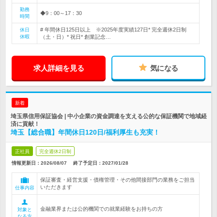
勤務
◆9：00～17：30
時間
# 年間休日125日以上 ※2025年度実績127日* 完全週休2日制
休日
休暇
（土・日）* 祝日* 創業記念…
求人詳細を見る
気になる
新着
埼玉県信用保証協会 | 中小企業の資金調達を支える公的な保証機関で地域経
済に貢献！
埼玉【総合職】年間休日120日/福利厚生も充実！
正社員
完全週休2日制
情報更新日：2026/08/07
終了予定日：
2027/01/28
保証審査・経営支援・債権管理・その他間接部門の業務をご担当
いただきます
仕事内容
金融業界または公的機関での就業経験をお持ちの方
対象と
なる方