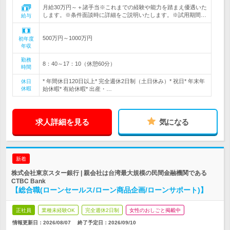
月給30万円～＋諸手当※これまでの経験や能力を踏まえ優遇いた
します。※条件面談時に詳細をご説明いたします。※試用期間…
給与
500万円～1000万円
初年度
年収
勤務
8：40～17：10（休憩60分）
時間
* 年間休日120日以上* 完全週休2日制（土日休み）* 祝日* 年末年
休日
休暇
始休暇* 有給休暇* 出産・…
求人詳細を見る
気になる
新着
株式会社東京スター銀行 | 親会社は台湾最大規模の民間金融機関である
CTBC Bank
【総合職(ローンセールス/ローン商品企画/ローンサポート)】
正社員
業種未経験OK
完全週休2日制
女性のおしごと掲載中
情報更新日：2026/08/07
終了予定日：
2026/09/10