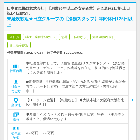
日本電気機器株式会社 | 【創業90年以上の安定企業】完全週休2日制(土日
祝)／転勤なし
未経験歓迎★日立グループの【法務スタッフ】年間休日125日以
上
正社員
職種・業種未経験OK
急募
転勤なし
完全週休2日制
第二新卒歓迎
情報更新日：2026/07/14
終了予定日：
2026/08/31
本社管理部門として、債権管理全般(リスクマネジメント)及び契
約書のリーガルチェック、作成等をお任せ。将来的には管理職と
仕事内容
しての活躍を期待します
■債権管理、法務業務に興味・関心のある方(学ぶ姿勢があれば全
力でサポートします) ◎法学部卒の方は尚歓迎《男性活躍
対象と
中！》
なる方
【U・Iターン歓迎】 【転勤なし】 ◆大阪本社／大阪府大阪市北
区中津6-6-11
勤務地
◆月給：25万円～35万円＋賞与年2回※経験・年齢・スキル等を
考慮の上、優遇いたします
給与
350万円～550万円
初年度
年収