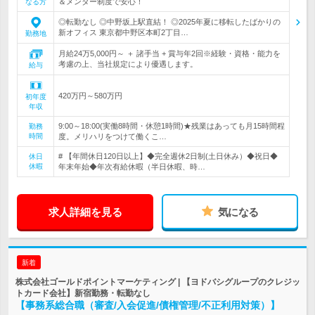
＆メンター制度で安心！
なる方
◎転勤なし ◎中野坂上駅直結！ ◎2025年夏に移転したばかりの
新オフィス 東京都中野区本町2丁目…
勤務地
月給24万5,000円～ ＋ 諸手当 + 賞与年2回※経験・資格・能力を
考慮の上、当社規定により優遇します。
給与
420万円～580万円
初年度
年収
9:00～18:00(実働8時間・休憩1時間)★残業はあっても月15時間程
勤務
時間
度。メリハリをつけて働くこ…
# 【年間休日120日以上】◆完全週休2日制(土日休み）◆祝日◆
休日
休暇
年末年始◆年次有給休暇（半日休暇、時…
求人詳細を見る
気になる
新着
株式会社ゴールドポイントマーケティング | 【ヨドバシグループのクレジッ
トカード会社】新宿勤務・転勤なし
【事務系総合職（審査/入会促進/債権管理/不正利用対策）】