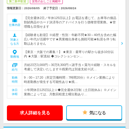
第二新卒歓迎
女性のおしごと掲載中
情報更新日：2026/08/05
終了予定日：
2026/08/24
【完全週休2日／年休125日以上】お電話を通じて、お車等の個品
割賦商品やカード決済等のアドバイスを行う債権管理業務。★管
仕事内容
理職も目指せます
【経験者も歓迎】※経歴・性別・年齢不問★30～40代を含めた幅
広い年代が活躍中です★異業種出身者も挑戦可能★転居を伴う転
対象と
勤はありません
なる方
【東京・大阪での募集！】 ★東京：最寄りの駅から徒歩10分以
内 ★大阪：駅直結 ◆コレクションセン…
勤務地
月給23万3,000円～30万8,300円＋諸手当＋賞与※経験・スキルを
考慮して決定いたします※残業代は別途支給※試…
給与
9：00～17:20（所定労働時間：7時間20分）※メイン業務により
勤務
時間
時差勤務が発生する可能性あり★残…
☆年間休日125日以上☆◆完全週休2日制（土日祝休み）※メイン
休日
休暇
業務によっては、月数回程度土曜出勤あり…
求人詳細を見る
気になる