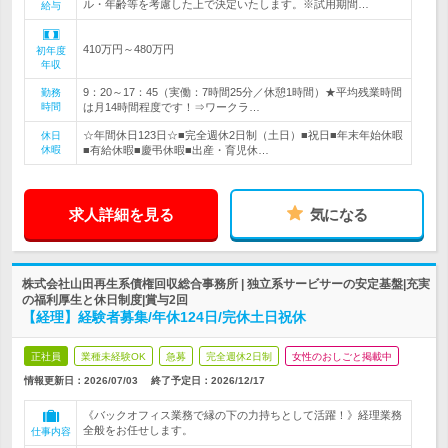
ル・年齢等を考慮した上で決定いたします。※試用期間…
給与
410万円～480万円
初年度
年収
9：20～17：45（実働：7時間25分／休憩1時間）★平均残業時間
勤務
時間
は月14時間程度です！⇒ワークラ…
☆年間休日123日☆■完全週休2日制（土日）■祝日■年末年始休暇
休日
休暇
■有給休暇■慶弔休暇■出産・育児休…
求人詳細を見る
気になる
株式会社山田再生系債権回収総合事務所 | 独立系サービサーの安定基盤|充実
の福利厚生と休日制度|賞与2回
【経理】経験者募集/年休124日/完休土日祝休
正社員
業種未経験OK
急募
完全週休2日制
女性のおしごと掲載中
情報更新日：2026/07/03
終了予定日：
2026/12/17
《バックオフィス業務で縁の下の力持ちとして活躍！》経理業務
全般をお任せします。
仕事内容