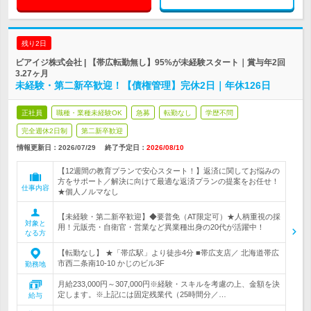
残り2日
ビアイジ株式会社 | 【帯広転勤無し】95%が未経験スタート｜賞与年2回
3.27ヶ月
未経験・第二新卒歓迎！【債権管理】完休2日｜年休126日
正社員
職種・業種未経験OK
急募
転勤なし
学歴不問
完全週休2日制
第二新卒歓迎
情報更新日：2026/07/29
終了予定日：
2026/08/10
【12週間の教育プランで安心スタート！】返済に関してお悩みの
方をサポート／解決に向けて最適な返済プランの提案をお任せ！
仕事内容
★個人ノルマなし
【未経験・第二新卒歓迎】◆要普免（AT限定可）★人柄重視の採
対象と
用！元販売・自衛官・営業など異業種出身の20代が活躍中！
なる方
【転勤なし】 ★「帯広駅」より徒歩4分 ■帯広支店／ 北海道帯広
市西二条南10-10 かじのビル3F
勤務地
月給233,000円～307,000円※経験・スキルを考慮の上、金額を決
定します。※上記には固定残業代（25時間分／…
給与