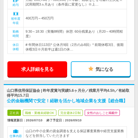
試用期間3ヵ月あり（条件面に変更なし）※上…
給与
400万円～450万円
初年度
年収
9:30～18:30（実働8時間）休憩: 60分残業あり（月20～40時間程
勤務
時間
度）
# 年間休日113日* 公休月9回（2月のみ8回）* 前期休暇3日、後期
休日
休暇
休暇3日※月前半は週1日の休…
求人詳細を見る
気になる
山口県信用保証協会 | 昨年度賞与実績5.6ヶ月分／残業月平均4.5h／有給取
得平均15.7日
公的金融機関で安定！経験を活かし地域企業を支援【総合職】
正社員
職種・業種未経験OK
完全週休2日制
女性のおしごと掲載中
情報更新日：2026/07/10
終了予定日：
2026/09/10
山口の中小企業の資金調達を支える保証審査業務や経営支援業務
などを担当していただきます
仕事内容