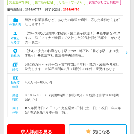
完全週休2日制
第二新卒歓迎
リモートワーク可
女性のおしごと掲載中
情報更新日：2026/07/27
終了予定日：
2026/08/10
総務や営業事務など、あなたの希望や適性に応じた業務からお任
せします！＊
仕事内容
【20～30代が活躍中♪未経験・第二新卒歓迎！】◆基本的なPCス
キル ◎「マイナビ転職」で入社した20代社員が活躍中！ぜひそ
対象と
の一員に♪
なる方
【安心・安定の転勤なし｜駅チカ!!…地下鉄「勝どき駅」より徒
歩8分】 ◆東京本社 東京都中央区晴海…
勤務地
月給25万円～＋諸手当＋賞与年2回※年齢・能力・経験を考慮し
決定します。※試用期間6ヶ月（期間中の条件に変更はありま…
給与
400万円～600万円
初年度
年収
9：00～18：00（実働8時間／休憩60分）※残業は月平均10時間
勤務
時間
以内です
# ＼年間休日125日！／* 完全週休2日制（土・日）* 祝日・年末年
休日
休暇
始* 有給休暇* 夏季休暇（特…
求人詳細を見る
気になる