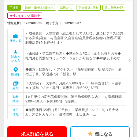
正社員
職種・業種未経験OK
転勤なし
完全週休2日制
第二新卒歓迎
女性のおしごと掲載中
情報更新日：2026/08/05
終了予定日：
2026/09/07
＜成長意欲・人物重視＞総合職として入社後、決済ビジネスに関
する業務(審査・与信企画/入会促進/会員管理事務/債権管理/不正
仕事内容
利用対策)をお任せします
《未経験・第二新卒歓迎》◆基本的なPCスキルをお持ちの方◆
対象と
社内外と円滑なコミュニケーションが可能な方◆40歳以下の方
なる方
◆東京／転勤なし ＜アクセス＞ 「新宿御苑前」駅 徒歩7分 「新
宿三丁目」駅 徒歩7分 「新宿」駅…
勤務地
〔大学院了・大学卒〕月給289,600円～（一律手当含む）＋諸手
当＋賞与〔短大・専門・高専卒〕月給262,160円～…
給与
1ヵ月単位の変形労働時間制（週平均40時間以内）主な勤務時間
勤務
時間
9:00～18:30（休憩1時間 実質8…
◆年間休日120日（月10日休） 業務統括 シフト制（月火休
休日
休暇
み、木金休みなど） 債権管理 土日休み …
求人詳細を見る
気になる