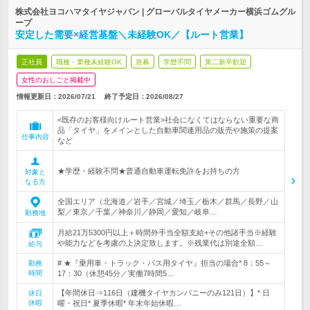
株式会社ヨコハマタイヤジャパン | グローバルタイヤメーカー横浜ゴムグル
ープ
安定した需要×経営基盤＼未経験OK／【ルート営業】
正社員
職種・業種未経験OK
急募
学歴不問
第二新卒歓迎
女性のおしごと掲載中
情報更新日：2026/07/21
終了予定日：
2026/08/27
<既存のお客様向けルート営業>社会になくてはならない重要な商
品「タイヤ」をメインとした自動車関連用品の販売や施策の提案
仕事内容
など
★学歴・経験不問★普通自動車運転免許をお持ちの方
対象と
なる方
全国エリア（北海道／岩手／宮城／埼玉／栃木／群馬／長野／山
梨／東京／千葉／神奈川／静岡／愛知／岐阜…
勤務地
月給21万5300円以上＋時間外手当全額支給+その他諸手当※経験
や能力などを考慮の上決定致します。※残業代は別途全額…
給与
# ★『乗用車・トラック・バス用タイヤ』担当の場合* 8：55～
勤務
時間
17：30（休憩45分／実働7時間5…
【年間休日⇒116日（建機タイヤカンパニーのみ121日）】* 日
休日
休暇
曜・祝日* 夏季休暇* 年末年始休暇…