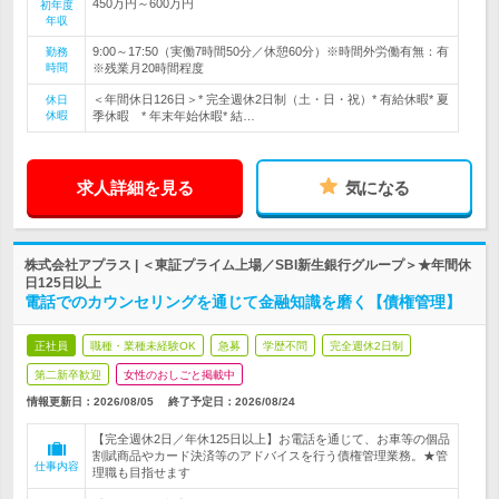
450万円～600万円
初年度
年収
9:00～17:50（実働7時間50分／休憩60分）※時間外労働有無：有
勤務
時間
※残業月20時間程度
＜年間休日126日＞* 完全週休2日制（土・日・祝）* 有給休暇* 夏
休日
休暇
季休暇 * 年末年始休暇* 結…
求人詳細を見る
気になる
株式会社アプラス | ＜東証プライム上場／SBI新生銀行グループ＞★年間休
日125日以上
電話でのカウンセリングを通じて金融知識を磨く【債権管理】
正社員
職種・業種未経験OK
急募
学歴不問
完全週休2日制
第二新卒歓迎
女性のおしごと掲載中
情報更新日：2026/08/05
終了予定日：
2026/08/24
【完全週休2日／年休125日以上】お電話を通じて、お車等の個品
割賦商品やカード決済等のアドバイスを行う債権管理業務。★管
仕事内容
理職も目指せます