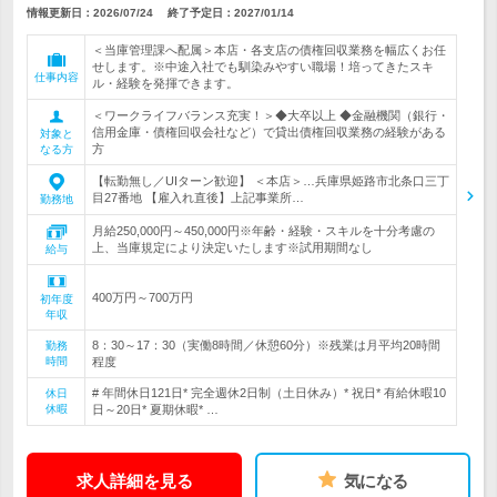
情報更新日：2026/07/24
終了予定日：
2027/01/14
＜当庫管理課へ配属＞本店・各支店の債権回収業務を幅広くお任
せします。※中途入社でも馴染みやすい職場！培ってきたスキ
仕事内容
ル・経験を発揮できます。
＜ワークライフバランス充実！＞◆大卒以上 ◆金融機関（銀行・
信用金庫・債権回収会社など）で貸出債権回収業務の経験がある
対象と
方
なる方
【転勤無し／UIターン歓迎】 ＜本店＞…兵庫県姫路市北条口三丁
目27番地 【雇入れ直後】上記事業所…
勤務地
月給250,000円～450,000円※年齢・経験・スキルを十分考慮の
上、当庫規定により決定いたします※試用期間なし
給与
400万円～700万円
初年度
年収
8：30～17：30（実働8時間／休憩60分）※残業は月平均20時間
勤務
時間
程度
# 年間休日121日* 完全週休2日制（土日休み）* 祝日* 有給休暇10
休日
休暇
日～20日* 夏期休暇* …
求人詳細を見る
気になる