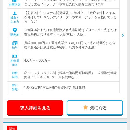
として受注プロジェクトや常駐先にて開発に携わります
仕事内容
【必須条件】システム開発経験（1年以上）【歓迎条件】スキル
を伸ばしていきたい方／リーダーやマネージャーを目指している
対象と
方 など
なる方
＜大阪本社または在宅勤務／客先常駐時はプロジェクト先または
在宅勤務となります＞ ＜大阪本社＞ 大阪…
勤務地
月給300,000円～※固定残業代（40,000円～／月20時間分）を含
む※超過分は別途支給※経験、能力を考慮の上決…
給与
400万円～600万円
初年度
年収
◎フレックスタイム制（標準労働時間1日8時間） ※標準労働時
勤務
時間
間帯／9：30～18：30 ※休憩60分…
休日
* 週休2日制* 有給休暇* 介護休暇* 看護休暇
休暇
求人詳細を見る
気になる
新着