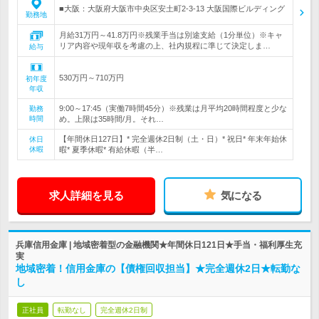
■大阪：大阪府大阪市中央区安土町2-3-13 大阪国際ビルディング
勤務地
月給31万円～41.8万円※残業手当は別途支給（1分単位）※キャ
リア内容や現年収を考慮の上、社内規程に準じて決定しま…
給与
530万円～710万円
初年度
年収
9:00～17:45（実働7時間45分）※残業は月平均20時間程度と少な
勤務
時間
め。上限は35時間/月。それ…
【年間休日127日】* 完全週休2日制（土・日）* 祝日* 年末年始休
休日
休暇
暇* 夏季休暇* 有給休暇（半…
求人詳細を見る
気になる
兵庫信用金庫 | 地域密着型の金融機関★年間休日121日★手当・福利厚生充
実
地域密着！信用金庫の【債権回収担当】★完全週休2日★転勤な
し
正社員
転勤なし
完全週休2日制