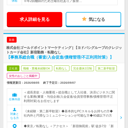
休暇
※年2回棚卸のため土曜出社あり／振替…
求人詳細を見る
気になる
新着
株式会社ゴールドポイントマーケティング | 【ヨドバシグループのクレジッ
トカード会社】新宿勤務・転勤なし
【事務系総合職（審査/入会促進/債権管理/不正利用対策）】
正社員
職種・業種未経験OK
転勤なし
完全週休2日制
第二新卒歓迎
女性のおしごと掲載中
情報更新日：2026/08/05
終了予定日：
2026/09/07
＜成長意欲・人物重視＞総合職として入社後、決済ビジネスに関
する業務(審査・与信企画/入会促進/会員管理事務/債権管理/不正
仕事内容
利用対策)をお任せします
《未経験・第二新卒歓迎》◆基本的なPCスキルをお持ちの方◆
対象と
社内外と円滑なコミュニケーションが可能な方◆40歳以下の方
なる方
◆東京／転勤なし ＜アクセス＞ 「新宿御苑前」駅 徒歩7分 「新