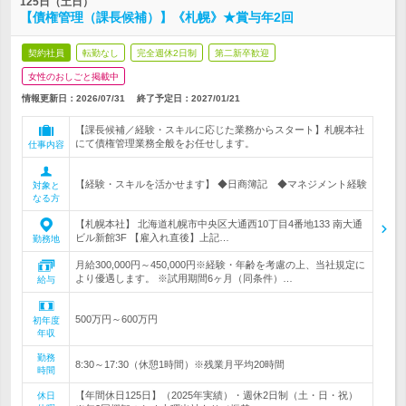
125日（土日）
【債権管理（課長候補）】《札幌》★賞与年2回
契約社員
転勤なし
完全週休2日制
第二新卒歓迎
女性のおしごと掲載中
情報更新日：2026/07/31
終了予定日：
2027/01/21
【課長候補／経験・スキルに応じた業務からスタート】札幌本社
にて債権管理業務全般をお任せします。
仕事内容
【経験・スキルを活かせます】 ◆日商簿記 ◆マネジメント経験
対象と
なる方
【札幌本社】 北海道札幌市中央区大通西10丁目4番地133 南大通
ビル新館3F 【雇入れ直後】上記…
勤務地
月給300,000円～450,000円※経験・年齢を考慮の上、当社規定に
より優遇します。 ※試用期間6ヶ月（同条件）…
給与
500万円～600万円
初年度
年収
勤務
8:30～17:30（休憩1時間）※残業月平均20時間
時間
【年間休日125日】（2025年実績）・週休2日制（土・日・祝）
休日