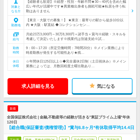
【経験者も歓迎】※経歴・性別・年齢不問★30～40代を含めた幅
広い年代が活躍中です★異業種出身者も挑戦可能★転居を伴う転
対象と
勤はありません
なる方
【東京・大阪での募集！】 ★東京：最寄りの駅から徒歩10分以
内 ★大阪：駅直結 ◆コレクションセン…
勤務地
月給23万3,000円～30万8,300円＋諸手当＋賞与※経験・スキルを
考慮して決定いたします※残業代は別途支給※試…
給与
9：00～17:20（所定労働時間：7時間20分）※メイン業務により
勤務
時間
時差勤務が発生する可能性あり★残…
☆年間休日125日以上☆◆完全週休2日制（土日祝休み）※メイン
休日
休暇
業務によっては、月数回程度土曜出勤あり…
求人詳細を見る
気になる
新着
全国保証株式会社 | 金融,不動産等の経験が活きる*東証プライム上場*年休
120日
【総合職(保証審査/債権管理)】*賞与6.8ヶ月*有休取得平均14.4日
正社員
職種・業種未経験OK
急募
完全週休2日制
第二新卒歓迎