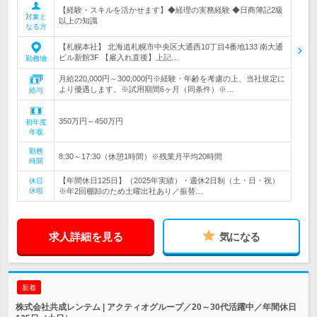
【経験・スキルを活かせます】◆経理の実務経験 ◆日商簿記2級
対象と
以上の知識
なる方
【札幌本社】 北海道札幌市中央区大通西10丁目4番地133 南大通
ビル新館3F 【雇入れ直後】上記…
勤務地
月給220,000円～300,000円※経験・年齢を考慮の上、当社規定に
より優遇します。※試用期間6ヶ月（同条件）※…
給与
350万円～450万円
初年度
年収
勤務
8:30～17:30（休憩1時間）※残業月平均20時間
時間
【年間休日125日】（2025年実績）・週休2日制（土・日・祝）
休日
休暇
※年2回棚卸のため土曜出社あり／振替…
求人詳細を見る
気になる
新着
株式会社共成レンテム | アクティオグループ／20～30代活躍中／年間休日