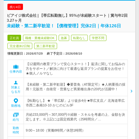
残り4日
ビアイジ株式会社 | 【帯広転勤無し】95%が未経験スタート｜賞与年2回
3.27ヶ月
未経験・第二新卒歓迎！【債権管理】完休2日｜年休126日
正社員
職種・業種未経験OK
急募
転勤なし
学歴不問
完全週休2日制
第二新卒歓迎
情報更新日：2026/07/29
終了予定日：
2026/08/10
【12週間の教育プランで安心スタート！】返済に関してお悩みの
方をサポート／解決に向けて最適な返済プランの提案をお任せ！
仕事内容
★個人ノルマなし
【未経験・第二新卒歓迎】◆要普免（AT限定可）★人柄重視の採
対象と
用！元販売・自衛官・営業など異業種出身の20代が活躍中！
なる方
【転勤なし】 ★「帯広駅」より徒歩4分 ■帯広支店／ 北海道帯広
市西二条南10-10 かじのビル3F
勤務地
月給233,000円～307,000円※経験・スキルを考慮の上、金額を決
定します。※上記には固定残業代（25時間分／…
給与
勤務
9:00～18:00（実働8時間／休憩1時間）
時間