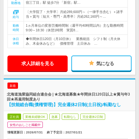
宿三丁目」駅 徒歩7分 「新宿」駅…
勤務地
〔大学院了・大学卒〕月給289,600円～（一律手当含む）＋諸手
当＋賞与〔短大・専門・高専卒〕月給262,160円～…
給与
1ヵ月単位の変形労働時間制（週平均40時間以内）主な勤務時間
勤務
時間
9:00～18:30（休憩1時間 実質8…
◆年間休日120日（月10日休） 業務統括 シフト制（月火休
休日
休暇
み、木金休みなど） 債権管理 土日休み …
求人詳細を見る
気になる
新着
北海道漁業協同組合連合会 | ★北海道募集★年間休日120日以上★賞与年3
回★再雇用制度あり
【技能総合職(債権管理)】完全週休2日制(土日祝)/転勤なし
正社員
業種未経験OK
急募
転勤なし
完全週休2日制
女性のおしごと掲載中
情報更新日：2026/07/31
終了予定日：
2027/01/21