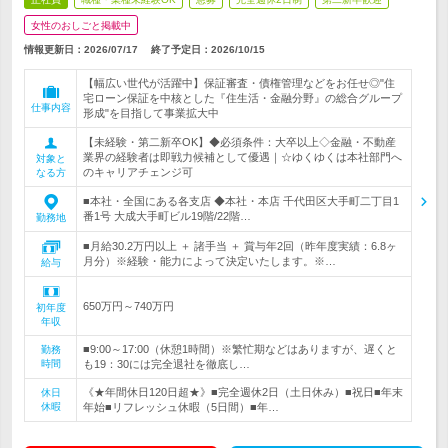
女性のおしごと掲載中
情報更新日：2026/07/17
終了予定日：
2026/10/15
【幅広い世代が活躍中】保証審査・債権管理などをお任せ◎"住
宅ローン保証を中核とした『住生活・金融分野』の総合グループ
仕事内容
形成"を目指して事業拡大中
【未経験・第二新卒OK】◆必須条件：大卒以上◇金融・不動産
業界の経験者は即戦力候補として優遇｜☆ゆくゆくは本社部門へ
対象と
のキャリアチェンジ可
なる方
■本社・全国にある各支店 ◆本社・本店 千代田区大手町二丁目1
番1号 大成大手町ビル19階/22階…
勤務地
■月給30.2万円以上 ＋ 諸手当 ＋ 賞与年2回（昨年度実績：6.8ヶ
月分）※経験・能力によって決定いたします。※…
給与
650万円～740万円
初年度
年収
■9:00～17:00（休憩1時間）※繁忙期などはありますが、遅くと
勤務
時間
も19：30には完全退社を徹底し…
《★年間休日120日超★》■完全週休2日（土日休み）■祝日■年末
休日
休暇
年始■リフレッシュ休暇（5日間）■年…