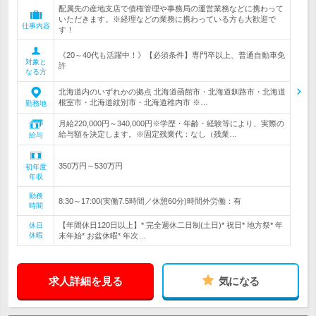
配属先の産地支店で債権管理や事務局の運営業務などに携わって
いただきます。※経理などの業務に携わっている方も大歓迎で
仕事内容
す！
《20～40代も活躍中！》【必須条件】専門卒以上、普通自動車免
対象と
許
なる方
北海道内のいずれかの拠点 北海道函館市・北海道釧路市・北海道
根室市・北海道紋別市・北海道稚内市 ※…
勤務地
月給220,000円～340,000円※学歴・年齢・経験等により、実際の
給与額を決定します。※固定残業代：なし（残業…
給与
350万円～530万円
初年度
年収
勤務
8:30～17:00(実働7.5時間／休憩60分)時間外労働：有
時間
【年間休日120日以上】* 完全週休二日制(土日)* 祝日* 地方祭* 年
休日
休暇
末年始* お盆休暇* 年次…
求人詳細を見る
気になる