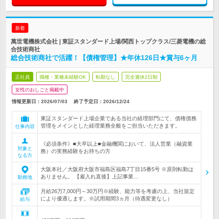
新着
萬世電機株式会社 | 東証スタンダード上場/関西トップクラス/三菱電機の総
合技術商社
総合技術商社で活躍！【債権管理】★年休126日★賞与6ヶ月
正社員
職種・業種未経験OK
転勤なし
完全週休2日制
女性のおしごと掲載中
情報更新日：2026/07/03
終了予定日：
2026/12/24
東証スタンダード上場企業である当社の経理部門にて、債権債務
管理をメインとした経理業務全般をご担当いただきます。
仕事内容
《必須条件》■大卒以上■金融機関において、法人営業（融資業
対象と
務）の実務経験をお持ちの方
なる方
大阪本社／大阪府大阪市福島区福島7丁目15番5号 ※原則転勤は
ありません。 【雇入れ直後】上記事業…
勤務地
月給26万7,000円～30万円※経験、能力等を考慮の上、当社規定
により優遇します。※試用期間3ヵ月（待遇変更なし）
給与