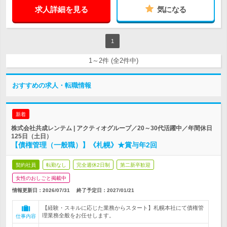
求人詳細を見る
気になる
1
1～2件 (全2件中)
おすすめの求人・転職情報
新着
株式会社共成レンテム | アクティオグループ／20～30代活躍中／年間休日
125日（土日）
【債権管理（一般職）】《札幌》★賞与年2回
契約社員
転勤なし
完全週休2日制
第二新卒歓迎
女性のおしごと掲載中
情報更新日：2026/07/31
終了予定日：
2027/01/21
【経験・スキルに応じた業務からスタート】札幌本社にて債権管
理業務全般をお任せします。
仕事内容