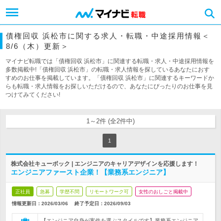
債権回収 浜松市に関する求人・転職・中途採用情報＜
8/6（木）更新＞
マイナビ転職では「債権回収 浜松市」に関連する転職・求人・中途採用情報を
多数掲載中!「債権回収 浜松市」の転職・求人情報を探しているあなたにおす
すめのお仕事を掲載しています。「債権回収 浜松市」に関連するキーワードか
らも転職・求人情報をお探しいただけるので、あなたにぴったりのお仕事を見
つけてみてください!
1～2件 (全2件中)
1
株式会社キューボック | エンジニアのキャリアデザインを応援します！
エンジニアファースト企業！【業務系エンジニア】
正社員
急募
学歴不問
リモートワーク可
女性のおしごと掲載中
情報更新日：2026/03/06
終了予定日：
2026/09/03
【エンジニア自身が案件を選ぶスタイルです】業務系エンジニア