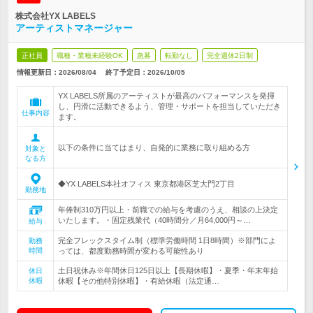
株式会社YX LABELS
アーティストマネージャー
正社員
職種・業種未経験OK
急募
転勤なし
完全週休2日制
情報更新日：2026/08/04
終了予定日：
2026/10/05
YX LABELS所属のアーティストが最高のパフォーマンスを発揮
し、円滑に活動できるよう、管理・サポートを担当していただき
仕事内容
ます。
以下の条件に当てはまり、自発的に業務に取り組める方
対象と
なる方
◆YX LABELS本社オフィス 東京都港区芝大門2丁目
勤務地
年俸制310万円以上・前職での給与を考慮のうえ、相談の上決定
いたします。・固定残業代（40時間分／月64,000円～…
給与
完全フレックスタイム制（標準労働時間 1日8時間）※部門によ
勤務
時間
っては、都度勤務時間が変わる可能性あり
土日祝休み※年間休日125日以上【長期休暇】・夏季・年末年始
休日
休暇
休暇【その他特別休暇】・有給休暇（法定通…