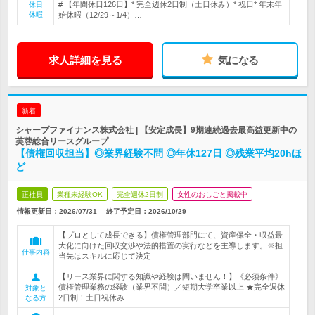
# 【年間休日126日】* 完全週休2日制（土日休み）* 祝日* 年末年
休日
休暇
始休暇（12/29～1/4）…
求人詳細を見る
気になる
新着
シャープファイナンス株式会社 | 【安定成長】9期連続過去最高益更新中の
芙蓉総合リースグループ
【債権回収担当】◎業界経験不問 ◎年休127日 ◎残業平均20hほ
ど
正社員
業種未経験OK
完全週休2日制
女性のおしごと掲載中
情報更新日：2026/07/31
終了予定日：
2026/10/29
【プロとして成長できる】債権管理部門にて、資産保全・収益最
大化に向けた回収交渉や法的措置の実行などを主導します。※担
仕事内容
当先はスキルに応じて決定
【リース業界に関する知識や経験は問いません！】《必須条件》
債権管理業務の経験（業界不問）／短期大学卒業以上 ★完全週休
対象と
2日制！土日祝休み
なる方